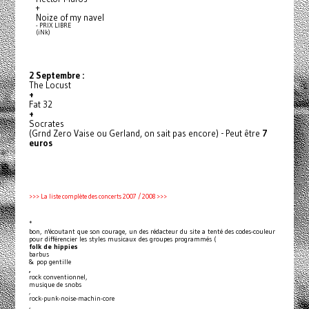
+
Noize of my navel
- PRIX LIBRE
(iNk)
2 Septembre :
The Locust
+
Fat 32
+
Socrates
(Grnd Zero Vaise ou Gerland, on sait pas encore) - Peut être
7
euros
>>> La liste complète des concerts 2007 / 2008 >>>
*
bon, n'écoutant que son courage, un des rédacteur du site a tenté des codes-couleur
pour différencier les styles musicaux des groupes programmés (
folk de hippies
barbus
& pop gentille
,
rock conventionnel,
musique de snobs
,
rock-punk-noise-machin-core
,