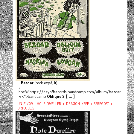
Bezoar
(rock expé, It)
a
href="https://dayoffrecords.bandcamp.com/album/bezoar
-s-t">bandcamp
Oblique S [ ... ]
LUN 21/09 : HOLE DWELLER + DRAGON KEEP + SEREGOST +
PORTCULLIS