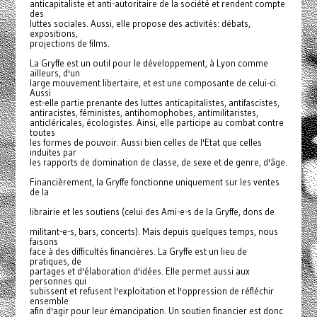
anticapitaliste et anti-autoritaire de la société et rendent compte
des
luttes sociales. Aussi, elle propose des activités: débats,
expositions,
projections de films.
La Gryffe est un outil pour le développement, à Lyon comme
ailleurs, d'un
large mouvement libertaire, et est une composante de celui-ci.
Aussi
est-elle partie prenante des luttes anticapitalistes, antifascistes,
antiracistes, féministes, antihomophobes, antimilitaristes,
anticléricales, écologistes. Ainsi, elle participe au combat contre
toutes
les formes de pouvoir. Aussi bien celles de l'Etat que celles
induites par
les rapports de domination de classe, de sexe et de genre, d'âge.
Financièrement, la Gryffe fonctionne uniquement sur les ventes
de la
librairie et les soutiens (celui des Ami-e-s de la Gryffe, dons de
militant-e-s, bars, concerts). Mais depuis quelques temps, nous
faisons
face à des difficultés financières. La Gryffe est un lieu de
pratiques, de
partages et d'élaboration d'idées. Elle permet aussi aux
personnes qui
subissent et refusent l'exploitation et l'oppression de réfléchir
ensemble
afin d'agir pour leur émancipation. Un soutien financier est donc