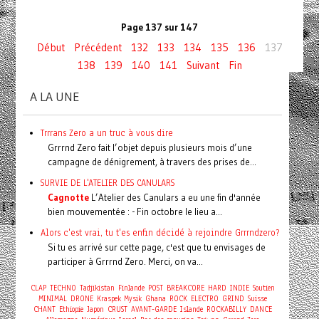
Page 137 sur 147
Début
Précédent
132
133
134
135
136
137
138
139
140
141
Suivant
Fin
A LA UNE
Trrrans Zero a un truc à vous dire
Grrrnd Zero fait l’objet depuis plusieurs mois d’une
campagne de dénigrement, à travers des prises de...
SURVIE DE L'ATELIER DES CANULARS
Cagnotte
L’Atelier des Canulars a eu une fin d'année
bien mouvementée : - Fin octobre le lieu a...
Alors c'est vrai, tu t'es enfin décidé à rejoindre Grrrndzero?
Si tu es arrivé sur cette page, c'est que tu envisages de
participer à Grrrnd Zero. Merci, on va...
CLAP
TECHNO
Tadjikistan
Finlande
POST
BREAKCORE
HARD
INDIE
Soutien
MINIMAL
DRONE
Kraspek Mysik
Ghana
ROCK
ELECTRO
GRIND
Suisse
CHANT
Ethiopie
Japon
CRUST
AVANT-GARDE
Islande
ROCKABILLY
DANCE