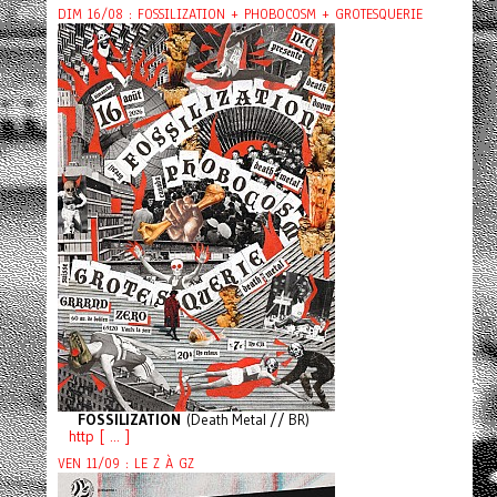
DIM 16/08 : FOSSILIZATION + PHOBOCOSM + GROTESQUERIE
FOSSILIZATION
(Death Metal // BR)
http [ ... ]
VEN 11/09 : LE Z À GZ