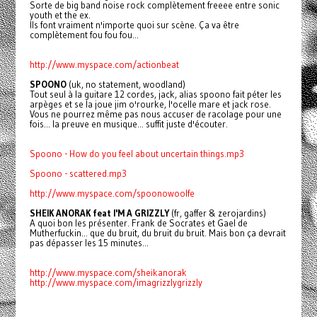
Sorte de big band noise rock complètement freeee entre sonic
youth et the ex.
Ils font vraiment n'importe quoi sur scène. Ça va être
complètement fou fou fou...
http://www.myspace.com/actionbeat
SPOONO
(uk, no statement, woodland)
Tout seul à la guitare 12 cordes, jack, alias spoono fait péter les
arpèges et se la joue jim o'rourke, l'ocelle mare et jack rose.
Vous ne pourrez même pas nous accuser de racolage pour une
fois... la preuve en musique... suffit juste d'écouter.
Spoono - How do you feel about uncertain things.mp3
Spoono - scattered.mp3
http://www.myspace.com/spoonowoolfe
SHEIK ANORAK feat I'M A GRIZZLY
(fr, gaffer & zerojardins)
A quoi bon les présenter. Frank de Socrates et Gael de
Mutherfuckin... que du bruit, du bruit du bruit. Mais bon ça devrait
pas dépasser les 15 minutes...
http://www.myspace.com/sheikanorak
http://www.myspace.com/imagrizzlygrizzly