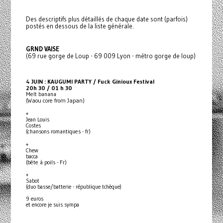
Des descriptifs plus détaillés de chaque date sont (parfois)
postés en dessous de la liste générale.
GRND VAISE
(69 rue gorge de Loup - 69 009 Lyon - métro gorge de loup)
4 JUIN : KAUGUMI PARTY / Fuck Ginioux Festival
20h 30 / 01 h 30
Melt banana
(Waou core from Japan)
+
Jean Louis
Costes
(chansons romantiques - fr)
+
Chew
bacca
(bête à poils - Fr)
+
Sabot
(duo basse/batterie - république tchèque)
9 euros
et encore je suis sympa