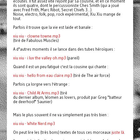
écoutes. Il fut assez vite rejoint par sa cousine, et en ce moment
ils sont quatre, dont le percussioniste Ches Smith (qui a joué
avec Fred Frith, Marc Ribot, Secret Chiefs 3...).
Noise, electro, folk, pop, rock expérimental, Xiu Xiu mange de
tout.
Parfois il trouve que la vie est laide et banale :
xiu xiu - clowne towne.mp3
(tiré de Fabulous Muscles)
A d"autres moments il se lance dans des tubes héroïques :
xiu xiu - i luv the valley oh.mp3
(pareil)
Quand il est un peu fatigué c'est la cousine qui chante :
xiu xiu - hello from eau claire.mp3
(tiré de The air force)
Parfois ça lorgne vers l'étrange :
xiu xiu - Child At Arms.mp3
(tiré
du dernier album, Women as lovers, produit par Greg "batteur
de deerhoof" Saunier)
Mais le plus souvent il ne va simplement pas très bien :
xiu xiu - White Nerd.mp3
On peut lire les (très bons) textes de tous ces morceaux
juste là
.