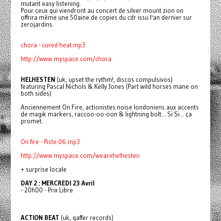
mutant easy listening.
Pour ceux qui viendront au concert de silver mount zion on
offrira même une 50aine de copies du cdr issu l'an dernier sur
zerojardins.
chora - cured heat.mp3
http://www.myspace.com/chora
HELHESTEN
(uk, upset the rythm!, discos compulsivos)
featuring Pascal Nichols & Kelly Jones (Part wild horses mane on
both sides)
Anciennement On Fire, actionistes noise londoniens aux accents
de magik markers, raccoo-oo-oon & lightning bolt... Si Si... ça
promet.
On fire - Piste 06.mp3
http://www.myspace.com/wearehelhesten
+ surprise locale
DAY 2 : MERCREDI 23 Avril
- 20h00 - Prix Libre
ACTION BEAT
(uk, gaffer records)