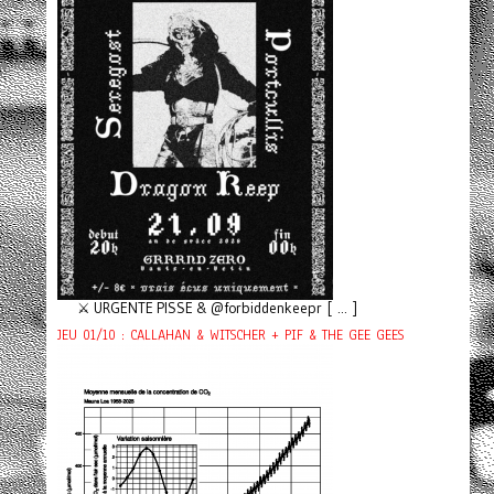
⚔️ URGENTE PISSE & @forbiddenkeepr [ ... ]
JEU 01/10 : CALLAHAN & WITSCHER + PIF & THE GEE GEES