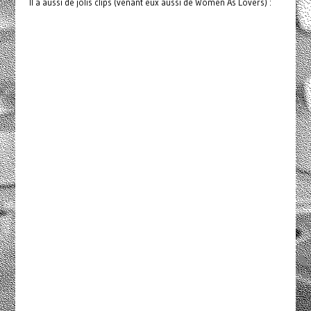
Il a aussi de jolis clips (venant eux aussi de Women As Lovers) :