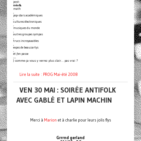
post-
néo&
math
,
pop-stars académiques
,
cultures électroniques
,
musiques du monde
,
autres groupes sympas
,
trucs incroyaaables
,
expos de beauzartys
,
et j'en passe
…
) comme ça vous y verrez plus clair… pas vrai ?
Lire la suite : PROG Mai-été 2008
VEN 30 MAI : SOIRÉE ANTIFOLK
AVEC GABLÉ ET LAPIN MACHIN
Merci à
Marion
et à charlie pour leurs jolis flys
Grrrnd gerland