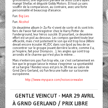
grincements, une digestion parfaite de Jesus Lizard ayant
mangé Shellac et dégusté Giddy Motors. Et tout ça sans
souffrir de la comparaison, au contraire, avec une forte
personnalité et beaucoup d'aisance.
Fun:
Big Lies
Fun:
Alcohol
Un deuxième album (« Zu-Pa ») vient de sortir et ils sont très
fiers de l'avoir fait enregistrer chez le Harry Potter de
l'underground, leur héros suscité. Et pourtant, ce deuxième
effort est un poil au dessous. Les compos gardent toute leur
efficacité, mais c'est justement le son qui est trop lisse (Albini
devait encore écouter AC/DC dans son Ipod au lieu de se
concentrer sur le groupe jouant derrière la vitre, comme il a,
je l'espère, fait pour Dionysos…), les angles qui sont trop
arrondis et le charme qui n'est plus le même…
Mais n'enterrons pas Fun trop vite, car c'est certainement en
live que le groupe laisse le mieux s'exprimer sa spontanéité
et sa hargne ! Rendez-vous est pris le 28 mai au salon de
Grnd Zero Gerland, où Fun fera une halte sur sa tournée
européenne.
http://www.myspace.com/noisecorewalze
GENTLE VEINCUT - MAR 29 AVRIL
À GRND GERLAND / PRIX LIBRE