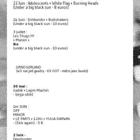
23 Juin : Adolescents + White Flag + Burning Heads
(Under a big black sun - 8 euros)
24 Juin : Dirtbombs + Buttshakers
(Under a big black sun - 10 euros)
3 juillet :
Les Thugs !!!!
+ Marvin +
Iku
(under a big black sun - 10 euros)
GRND GERLAND
(40 rue pré gaudry - 69 007 - métro jean Jaurès)
30 mai :
Gablé + Lapin Machin
- (orga ubik)
1er JUIN :
OFF
MINOR
+ LE PARTI + 12XU + YULIA DARWIN
- (Sick again) - 5 €
2 Juin -
Deerhunter