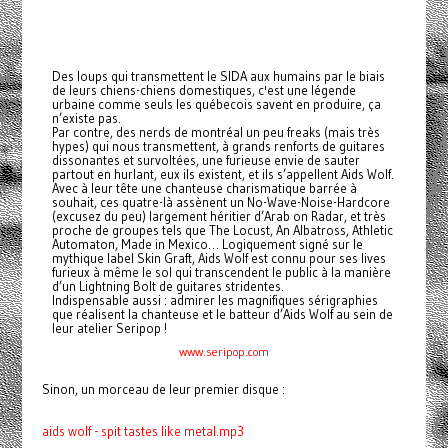
Des loups qui transmettent le SIDA aux humains par le biais
de leurs chiens-chiens domestiques, c'est une légende
urbaine comme seuls les québecois savent en produire, ça
n’existe pas.
Par contre, des nerds de montréal un peu freaks (mais très
hypes) qui nous transmettent, à grands renforts de guitares
dissonantes et survoltées, une furieuse envie de sauter
partout en hurlant, eux ils existent, et ils s’appellent Aids Wolf.
Avec à leur tête une chanteuse charismatique barrée à
souhait, ces quatre-là assènent un No-Wave-Noise-Hardcore
(excusez du peu) largement héritier d’Arab on Radar, et très
proche de groupes tels que The Locust, An Albatross, Athletic
Automaton, Made in Mexico… Logiquement signé sur le
mythique label Skin Graft, Aids Wolf est connu pour ses lives
furieux à même le sol qui transcendent le public à la manière
d’un Lightning Bolt de guitares stridentes.
Indispensable aussi : admirer les magnifiques sérigraphies
que réalisent la chanteuse et le batteur d’Aids Wolf au sein de
leur atelier Seripop !
www.seripop.com
Sinon, un morceau de leur premier disque :
aids wolf - spit tastes like metal.mp3