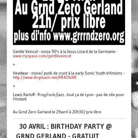
Gentle Veincut - noise 90's à la Jesus Lizard de la Germanie -
www.myspace.com/gentleveincut
+
Headwar - noise/ punk de crust à la early Sonic Youth d'Amiens -
http://www.dogmazic.net/HEADWAR
+
Lewis Karloff - Prog/rock/jazz...tout ça de Lyon - pas de site pour
l'instant
Au Grnd Zero Gerland le 29avril à 20h30/ prix libre
30 AVRIL : BIRTHDAY PARTY @
GRND GERLAND - GRATUIT