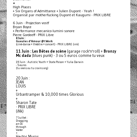
+
High Places
+ Six Organs of Admittance + Julien Dupont - Yeah !
Organisé par motherfucking Dupont et Kaugumi - PRIX LIBRE
6 Juin - Projection vostf
Bryan Boyce
+ Performance mecanico-lumini-sonore
Pierre Gordeeff - PRIX Libre
8 Juin :
Gueules d'Amour @t Work
(ciné-danse + théâtre + concert) - PRIX LIBRE (ink)
11 Juin :
Les Bëtes de scène
(garage rock'n'roll) +
Bronzy
Mc dada
(blues punk) - 3 ou 5 euros comme tu veux
19 Juin : Autistic Youth + State Poison + Yulia Darwin
- 5 euros
(tu viens ou tu crains org)
20 Juin :
JEAN
LOUIS
+
Urbantramper & 10,000 times Glorious
+
Sharon Tate
- PRIX LIBRE
(iNk)
7 Juillet :
Dragging
an Ox
through
Water
+
Hector Muros