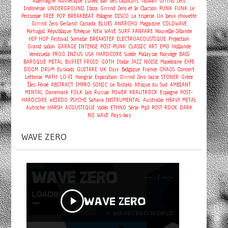
Allemagne
Numérique
Israel
Bar des capucins
Taiwan
Grrrnd Zero
Indonésie
UNDERGROUND
Ibiza
Grrrnd Zero et le Clacson
PUNK
FUNK
Le
Periscope
FREE
POP
BREAKBEAT
Pologne
DISCO
La triperie
Un lieux chouette
Grrrnd Zero Gerland
Canada
BLUES
ANARCHO
Magazine
COLDWAVE
Portugal
République Tchèque
NEW WAVE
SURF
FANFARE
Nouvelle-Zélande
HIP HOP
Festival
Somalie
BREAKSTEP
ELECTROACOUSTIQUE
Projection
Grand salon
GARAGE
INTENSE
POST-PUNK
CLASSIC
ART
EMO
Hollande
Venezuela
PROG
INDUS
USA
HARDCORE
Suède
Malaysie
Norvège
BASS
BAROQUE
METAL
BUFFET FROID
GOTH
Italie
JAZZ
NOISE
Macédoine
EXPE
Concert
DOOM
DRUM
Euskadi
GUITARE
UK
Divx
Belgique
France
CHAOS
Lettonie
MATH
LO-FI
Hongrie
Exposition
Grrrnd Zero Vaise
STONER
Grèce
Îles Féroé
ABSTRACT
IMPRO
SONIC
Le Tostaki
Afrique du Sud
AMBIANT
MENTAL
Danemark
FOLK
lab
Russie
POWER
KRAUTROCK
Espagne
POST-
HARDCORE
WEIRDO
PSYCHE
Sahara
INSTRUMENTAL
Australie
HEAVY METAL
Autriche
HARSH
ACOUSTIQUE
Vidéo
ETHNO
Série
Mp3
POST-ROCK
DARK
NO WAVE
Pays-bas
WAVE ZERO