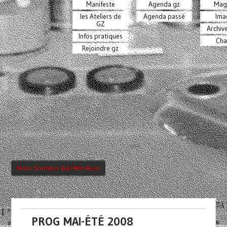
Manifeste
Agenda gz
Mag
les Ateliers de
Agenda passé
Ima
GZ
Archiv
Infos pratiques
Cha
Rejoindre gz
Nous Soutenir Via HelloAsso
PROG MAI-ÉTÉ 2008