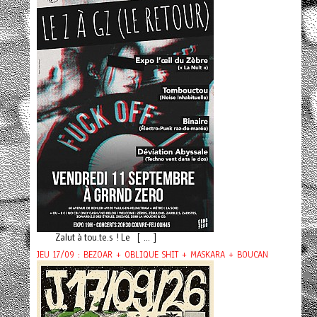
Zalut à tou.te.s ! Le [ ... ]
JEU 17/09 : BEZOAR + OBLIQUE SHIT + MASKARA + BOUCAN