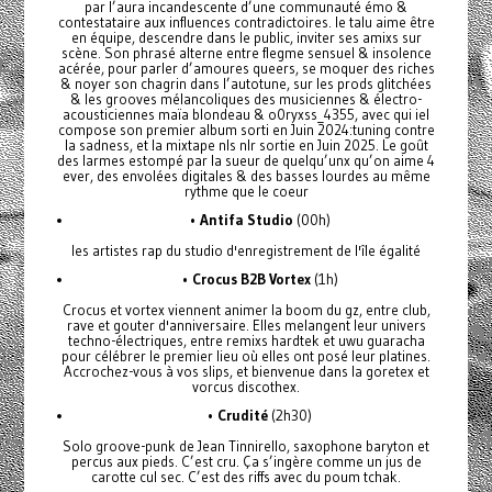
par l’aura incandescente d’une communauté émo &
contestataire aux influences contradictoires. le talu aime être
en équipe, descendre dans le public, inviter ses amixs sur
scène. Son phrasé alterne entre flegme sensuel & insolence
acérée, pour parler d’amoures queers, se moquer des riches
& noyer son chagrin dans l’autotune, sur les prods glitchées
& les grooves mélancoliques des musiciennes & électro-
acousticiennes maïa blondeau & o0ryxss_4355, avec qui iel
compose son premier album sorti en Juin 2024:tuning contre
la sadness, et la mixtape nls nlr sortie en Juin 2025. Le goût
des larmes estompé par la sueur de quelqu’unx qu’on aime 4
ever, des envolées digitales & des basses lourdes au même
rythme que le coeur
•
Antifa Studio
(00h)
les artistes rap du studio d'enregistrement de l'île égalité
•
Crocus B2B Vortex
(1h)
Crocus et vortex viennent animer la boom du gz, entre club,
rave et gouter d'anniversaire. Elles melangent leur univers
techno-électriques, entre remixs hardtek et uwu guaracha
pour célébrer le premier lieu où elles ont posé leur platines.
Accrochez-vous à vos slips, et bienvenue dans la goretex et
vorcus discothex.
•
Crudité
(2h30)
Solo groove-punk de Jean Tinnirello, saxophone baryton et
percus aux pieds. C’est cru. Ça s’ingère comme un jus de
carotte cul sec. C’est des riffs avec du poum tchak.