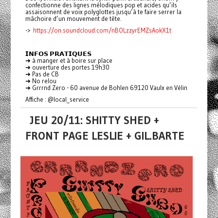
confectionne des lignes mélodiques pop et acides qu’ils
assaisonnent de voix polyglottes jusqu’à te faire serrer la
mâchoire d’un mouvement de tête.
->
https://on.soundcloud.com/nBOLzzyrEMZsAokX1t
𝗜𝗡𝗙𝗢𝗦 𝗣𝗥𝗔𝗧𝗜𝗤𝗨𝗘𝗦
➜ à manger et à boire sur place
➜ ouverture des portes 19h30
➜ Pas de CB
➜ No relou
➜ Grrrnd Zero - 60 avenue de Bohlen 69120 Vaulx en Vélin
Affiche : @local_service
JEU 20/11: SHITTY SHED +
FRONT PAGE LESLIE + GIL.BARTE