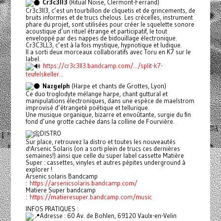
Cr3c3ll3
(Ritual Noise, Clermont-Ferrand)
Cr3c3ll3, c’est un tourbillon de cliquetis et de grincements, de
bruits informes et de trucs chelous. Les crécelles, instrument
phare du projet, sont utilisées pour créer le squelette sonore
acoustique d’un rituel étrange et participatif, le tout
enveloppé par des nappes de bidouillage électronique.
Cr3C3LL3, c’est à la fois mystique, hypnotique et ludique.
Il a sorti deux morceaux collaboratifs avec Toru en K7 sur le
label.
https://cr3c3ll3.bandcamp.com/.../split-k7-
teufelskeller...
Nazgelph
(Harpe et chants de Grottes, Lyon)
Ce duo troglodyte mélange harpe, chant guttural et
manipulations électroniques, dans une espèce de maelstrom
improvisé d’étrangeté poétique et tellurique.
Une musique organique, bizarre et envoûtante, surgie du fin
fond d’une grotte cachée dans la colline de Fourvière.
DISTRO
Sur place, retrouvez la distro et toutes les nouveautés
d'Arsenic Solaris (on a sorti plein de trucs ces dernières
semaines!) ainsi que celle du super label cassette Matière
Super : cassettes, vinyles et autres pépites underground à
explorer !
Arsenic solaris Bandcamp
:
https://arsenicsolaris.bandcamp.com/
Matiere Super bandcamp
:
https://matieresuper.bandcamp.com/music
INFOS PRATIQUES :
Adresse : 60 Av. de Bohlen, 69120 Vaulx-en-Velin