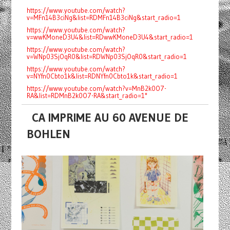
https://www.youtube.com/watch?
v=MFn14B3ciNg&list=RDMFn14B3ciNg&start_radio=1
https://www.youtube.com/watch?
v=wwKMoneD3U4&list=RDwwKMoneD3U4&start_radio=1
https://www.youtube.com/watch?
v=WNp03SjOqR0&list=RDWNp03SjOqR0&start_radio=1
https://www.youtube.com/watch?
v=NYfn0Cbto1k&list=RDNYfn0Cbto1k&start_radio=1
https://www.youtube.com/watch?v=MnB2k0O7-
RA&list=RDMnB2k0O7-RA&start_radio=1"
CA IMPRIME AU 60 AVENUE DE
BOHLEN