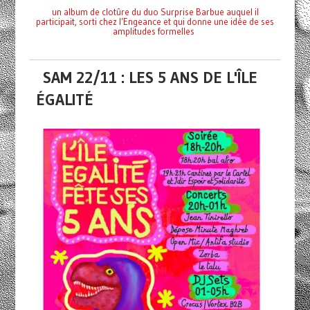
un album de clotûre du duo Surprise Barbue auquel il
participait, sorti chez l’Engeance et qui donne une idée de ses
amplitudes formelles
SAM 22/11 : LES 5 ANS DE L'ÎLE
ÉGALITÉ