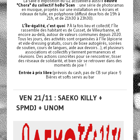
La salle d’exposition du GZ accueillera aussi
l’oeuvre
"Chora" du collectif hoBo’Scen
: une série de photoramas
en musique, projetés sur une installation en 4 écrans et
rideaux de tulle, en polyphonie (diffusé deux fois de 19h à
21h, et de 21h30 à 23h30).
L’Île-égalité, c’est quoi ?
À la fois lieu et collectif, l’Île
rassemble des habitant·es de Cusset, de Villeurbanne, et
encore au-delà, autour de valeurs communes depuis 2020.
Tous les jours, des activités sont organisées à l’Île (épicerie
et vide-dressing gratuits, cours de boxe autogérés, soirées
de soutien, cours de langues, aide aux devoirs...), et plusieurs
associations et collectifs y tiennent permanences et
réunions. Des actions concrètes pour se rencontrer, tisser
des réseaux de solidarité, et bien sûr se retrouver dans des
moments de joie !
Entrée à prix libre
(prévois du cash, pas de CB sur place !)
Bières et softs servis au bar
VEN 21/11 : SAEKO KILLY +
SPMDJ + UNOM