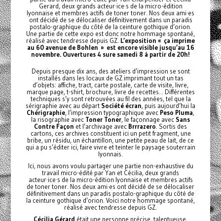
Gerard, deux grands acteur·ice·s de la micro-édition
lyonnaise et membres actifs de toner toner. Nos deux ami·es
ont décidé de se délocaliser définitivement dans un paradis
postalo-graphique du côté de la ceinture gothique d’orion.
Une partie de cette expo est donc notre hommage spontané,
réalisé avec tendresse depuis GZ.
L’exposition « ça imprime
au 60 avenue de Bohlen » est encore visible jusqu’au 16
novembre. Ouvertures 4 sure samedi 8 à partir de 20h!
Depuis presque dix ans, des ateliers d’impression se sont
installés dans les locaux de GZ imprimant tout un tas
d’objets: affiche, tract, carte postale, carte de visite, livre,
marque page, t-shirt, brochure, livre de recettes... Différentes
techniques s’y sont retrouvées au fil des années, tel que la
sérigraphie avec au départ
Société écran
, puis aujourd’hui la
Chérigraphie
, l’impression typographique avec
Peso Pluma
,
la risographie avec
Toner Toner
, le façonnage avec
Sans
Contre Façon
et l’archivage avec
Brrrazero
. Sortis des
cartons, ces archives constituent ici un petit fragment, une
bribe, un résidu, un échantillon, une petite peau de lait, de ce
qui a pu s’éditer ici, faire vivre et teinter le paysage souterrain
lyonnais.
Ici, nous avons voulu partager une partie non-exhaustive du
travail micro-édité par Yan et Cécilia, deux grands
acteur·ice·s de la micro-édition lyonnaise et membres actifs
de toner toner. Nos deux ami·es ont décidé de se délocaliser
définitivement dans un paradis postalo-graphique du côté de
la ceinture gothique d’orion. Voici notre hommage spontané,
réalisé avec tendresse depuis GZ.
Cécilia Gérard
était une personne précise, talentueuse,