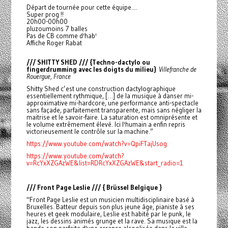
Départ de tournée pour cette équipe....
Super prog !!
20h00-00h00
pluzoumoins 7 balles
Pas de CB comme d'hab'
Affiche Roger Rabat
/// SHITTY SHED /// {Techno-dactylo ou
fingerdrumming avec les doigts du milieu}
Villefranche de
Rouergue, France
Shitty Shed c’est une construction dactylographique
essentiellement rythmique, […] de la musique à danser mi-
approximative mi-hardcore, une performance anti-spectacle
sans façade, parfaitement transparente, mais sans négliger la
maitrise et le savoir-faire. La saturation est omniprésente et
le volume extrêmement élevé. Ici l'humain a enfin repris
victorieusement le contrôle sur la machine.”
https://www.youtube.com/watch?v=QpiFTajUsog
https://www.youtube.com/watch?
v=RcYxXZGAzWE&list=RDRcYxXZGAzWE&start_radio=1
/// Front Page Leslie /// { Brüssel Belgique }
"Front Page Leslie est un musicien multidisciplinaire basé à
Bruxelles. Batteur depuis son plus jeune âge, pianiste à ses
heures et geek modulaire, Leslie est habité par le punk, le
jazz, les dessins animés grunge et la rave. Sa musique est la