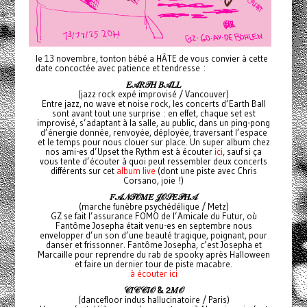
le 13 novembre, tonton bébé a HÂTE de vous convier à cette
date concoctée avec patience et tendresse :
𝐸𝒜𝑅𝒯𝐻
𝐵𝒜𝐿𝐿
(jazz rock expé improvisé / Vancouver)
Entre jazz, no wave et noise rock, les concerts d’Earth Ball
sont avant tout une surprise : en effet, chaque set est
improvisé, s’adaptant à la salle, au public, dans un ping-pong
d’énergie donnée, renvoyée, déployée, traversant l’espace
et le temps pour nous clouer sur place. Un super album chez
nos ami-es d’Upset the Rythm est à écouter
ici
, sauf si ça
vous tente d’écouter à quoi peut ressembler deux concerts
différents sur cet
album live
(dont une piste avec Chris
Corsano, joie !)
𝐹𝒜𝒩𝒯𝒪𝑀𝐸
𝒥𝒪𝒮𝐸𝒫𝐻𝒜
(marche funèbre psychédélique / Metz)
GZ se fait l’assurance FOMO de l’Amicale du Futur, où
Fantôme Josepha était venu-es en septembre nous
envelopper d’un son d’une beauté tragique, poignant, pour
danser et frissonner. Fantôme Josepha, c’est Josepha et
Marcaille pour reprendre du rab de spooky après Halloween
et faire un dernier tour de piste macabre.
à écouter ici
𝒞𝐼𝒞𝒞𝐼𝒪 &
𝟤𝑀𝒪
(dancefloor indus hallucinatoire / Paris)