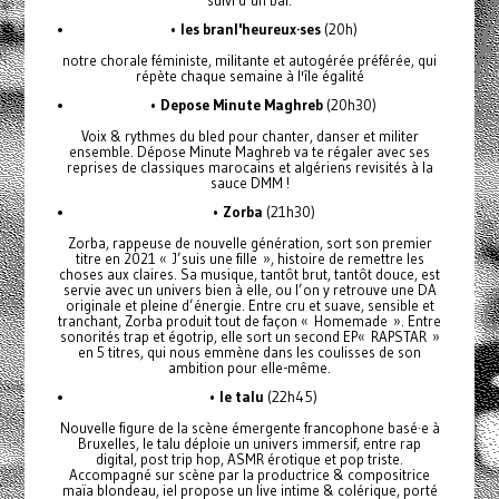
•
les branl'heureux·ses
(20h)
notre chorale féministe, militante et autogérée préférée, qui
répète chaque semaine à l'île égalité
•
Depose Minute Maghreb
(20h30)
Voix & rythmes du bled pour chanter, danser et militer
ensemble. Dépose Minute Maghreb va te régaler avec ses
reprises de classiques marocains et algériens revisités à la
sauce DMM !
•
Zorba
(21h30)
Zorba, rappeuse de nouvelle génération, sort son premier
titre en 2021 « J’suis une fille », histoire de remettre les
choses aux claires. Sa musique, tantôt brut, tantôt douce, est
servie avec un univers bien à elle, ou l’on y retrouve une DA
originale et pleine d’énergie. Entre cru et suave, sensible et
tranchant, Zorba produit tout de façon « Homemade ». Entre
sonorités trap et égotrip, elle sort un second EP« RAPSTAR »
en 5 titres, qui nous emmène dans les coulisses de son
ambition pour elle-même.
•
le talu
(22h45)
Nouvelle figure de la scène émergente francophone basé·e à
Bruxelles, le talu déploie un univers immersif, entre rap
digital, post trip hop, ASMR érotique et pop triste.
Accompagné sur scène par la productrice & compositrice
maïa blondeau, iel propose un live intime & colérique, porté