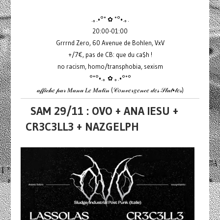
.｡.•°˚ ✿ ˚°•.｡.
20:00-01:00
Grrrnd Zero, 60 Avenue de Bohlen, VxV
+/7€, pas de CB: que du ca$h !
no racism, homo/transphobia, sexism
°˚°•.｡ ✿ ｡.•°˚°
𝒶𝒻𝒻𝒾𝒸𝒽𝑒 𝓅𝒶𝓇 𝑀𝒶𝓃𝓊 𝐿𝑒 𝑀𝒶𝓉𝒾𝓃 (𝒞𝑜𝓃𝓋𝑒𝓇𝑔𝑒𝓃𝒸𝑒 𝒹𝑒𝓈 𝒮𝓁𝓊𝓉•𝓉𝑒𝓈)
SAM 29/11 : OVO + ANA IESU +
CR3C3LL3 + NAZGELPH