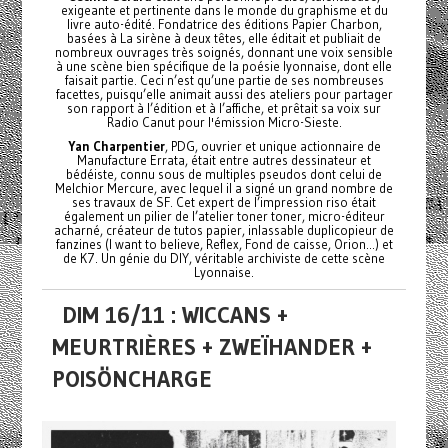
exigeante et pertinente dans le monde du graphisme et du
livre auto-édité. Fondatrice des éditions Papier Charbon,
basées à La sirène à deux têtes, elle éditait et publiait de
nombreux ouvrages très soignés, donnant une voix sensible
à une scène bien spécifique de la poésie lyonnaise, dont elle
faisait partie. Ceci n’est qu’une partie de ses nombreuses
facettes, puisqu’elle animait aussi des ateliers pour partager
son rapport à l’édition et à l’affiche, et prêtait sa voix sur
Radio Canut pour l'émission Micro-Sieste.
Yan Charpentier
, PDG, ouvrier et unique actionnaire de
Manufacture Errata, était entre autres dessinateur et
bédéiste, connu sous de multiples pseudos dont celui de
Melchior Mercure, avec lequel il a signé un grand nombre de
ses travaux de SF. Cet expert de l’impression riso était
également un pilier de l’atelier toner toner, micro-éditeur
acharné, créateur de tutos papier, inlassable duplicopieur de
fanzines (I want to believe, Reflex, Fond de caisse, Orion...) et
de K7. Un génie du DIY, véritable archiviste de cette scène
Lyonnaise.
DIM 16/11 : WICCANS +
MEURTRIÈRES + ZWEÏHANDER +
POISÖNCHARGE