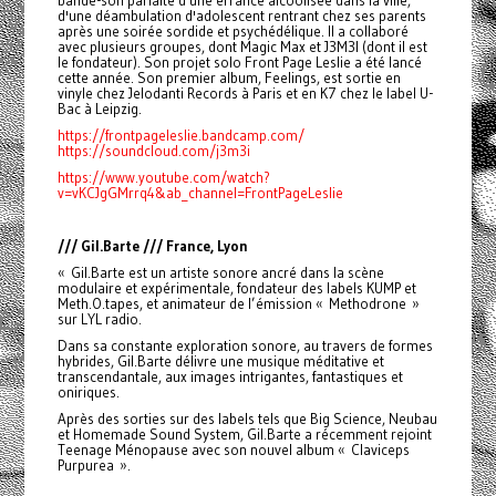
bande-son parfaite d'une errance alcoolisée dans la ville,
d'une déambulation d'adolescent rentrant chez ses parents
après une soirée sordide et psychédélique. Il a collaboré
avec plusieurs groupes, dont Magic Max et J3M3I (dont il est
le fondateur). Son projet solo Front Page Leslie a été lancé
cette année. Son premier album, Feelings, est sortie en
vinyle chez Jelodanti Records à Paris et en K7 chez le label U-
Bac à Leipzig.
https://frontpageleslie.bandcamp.com/
https://soundcloud.com/j3m3i
https://www.youtube.com/watch?
v=vKCJgGMrrq4&ab_channel=FrontPageLeslie
/// Gil.Barte /// France, Lyon
« Gil.Barte est un artiste sonore ancré dans la scène
modulaire et expérimentale, fondateur des labels KUMP et
Meth.O.tapes, et animateur de l’émission « Methodrone »
sur LYL radio.
Dans sa constante exploration sonore, au travers de formes
hybrides, Gil.Barte délivre une musique méditative et
transcendantale, aux images intrigantes, fantastiques et
oniriques.
Après des sorties sur des labels tels que Big Science, Neubau
et Homemade Sound System, Gil.Barte a récemment rejoint
Teenage Ménopause avec son nouvel album « Claviceps
Purpurea ».