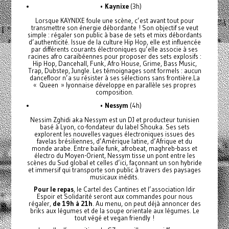
•
Kaynixe
(3h)
Lorsque KAYNIXE foule une scène, c’est avant tout pour
transmettre son énergie débordante ! Son objectif se veut
simple : régaler son public à base de sets et mixs débordants
d’authenticité. Issue de la culture Hip Hop, elle est influencée
par différents courants électroniques qu’elle associe à ses
racines afro caraïbéennes pour proposer des sets explosifs :
Hip Hop, Dancehall, Funk, Afro House, Grime, Bass Music,
Trap, Dubstep, Jungle. Les témoignages sont formels : aucun
dancefloor n’a su résister à ses sélections sans frontière.La
« Queen » lyonnaise développe en parallèle ses propres
composition.
•
Nessym
(4h)
Nessim Zghidi aka Nessym est un DJ et producteur tunisien
basé à Lyon, co-fondateur du label Shouka. Ses sets
explorent les nouvelles vagues électroniques issues des
favelas brésiliennes, d’Amérique latine, d’Afrique et du
monde arabe. Entre baile funk, afrobeat, maghreb-bass et
électro du Moyen-Orient, Nessym tisse un pont entre les
scènes du Sud global et celles d’ici, façonnant un son hybride
et immersif qui transporte son public à travers des paysages
musicaux inédits.
Pour le repas
, le Cartel des Cantines et l’association Idir
Espoir et Solidarité seront aux commandes pour nous
régaler,
de 19h à 21h
. Au menu, on peut déjà annoncer des
briks aux légumes et de la soupe orientale aux légumes. Le
tout végé et vegan friendly !