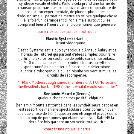
synthèse vocale et effets. Parfois cela prend une forme de
chanson pop, mais pas trop souvent. Une combinatoire de
production expérimentale, de plunderphoniques et
d'absurdisme lui permet de mettre en œuvre quelque chose
à la fois fun, dérangeant d'ironie mais surtout qui se
comprend bien à l'heure de l'entropie numérique générale.
par ici les soldes sur les nootropes
Elastic Systems
(Nantes)
____kraut-videogame
Elastic Systems est le duo synergique d'Arnaud Aubry et de
Thomas de Tutoriel qui partent d'idées simples pour faire
jaillir une explosion soutenue de petits sons sinusoïdaux,
MIDI ou de samples de jeux vidéos battus au rythme
speedrunné d'une batterie électronique déterminée.
L'euphorie cyborganique qui en résulte souvent stimule les
circuits de récompense.
"If Mark Mothersbaugh joined members of Art Of Noise and
The Residents back in 1987, this is what it would sound like."
Benjamin Moutte
(Rennes)
____quelque chose de très positif - chiptune
Benjamin Moutte est tombé dans les synthétiseurs petit et en
est ressorti de manière spectaculaire pour communiquer
quelque chose de frénétique, un peu étrange et joyeux dont
beaucoup de personnes qui étaient venu voir Kate NV la
dernière fois gardent un souvenir tout sourire
charger une nouvelle partie