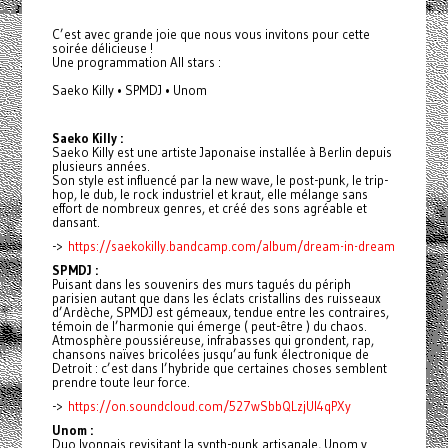
C’est avec grande joie que nous vous invitons pour cette
soirée délicieuse !
Une programmation All stars :
Saeko Killy • SPMDJ • Unom
Saeko Killy :
Saeko Killy est une artiste Japonaise installée à Berlin depuis
plusieurs années.
Son style est influencé par la new wave, le post-punk, le trip-
hop, le dub, le rock industriel et kraut, elle mélange sans
effort de nombreux genres, et créé des sons agréable et
dansant.
->
https://saekokilly.bandcamp.com/album/dream-in-dream
SPMDJ :
Puisant dans les souvenirs des murs tagués du périph
parisien autant que dans les éclats cristallins des ruisseaux
d’Ardèche, SPMDJ est gémeaux, tendue entre les contraires,
témoin de l’harmonie qui émerge ( peut-être ) du chaos.
Atmosphère poussiéreuse, infrabasses qui grondent, rap,
chansons naïves bricolées jusqu’au funk électronique de
Detroit : c’est dans l’hybride que certaines choses semblent
prendre toute leur force.
->
https://on.soundcloud.com/527wSbbQLzjUI4qPXy
Unom :
Duo lyonnais revisitant la synth-punk artisanale, Unom y