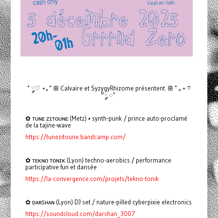
˚ ◌༘♡ ⋆｡˚ ꕥ Calvaire et SyzygyRhizome présentent ꕥ ˚ ｡⋆ ♡
°༘ ◌˚
✿ ᴛᴜɴᴇ ᴢɪᴛᴏᴜɴᴇ (Metz) • synth-punk / prince auto-proclamé
de la tajine-wave
https://tunezitoune.bandcamp.com/
✿ ᴛᴇᴋɴᴏ ᴛᴏɴɪᴋ (Lyon) techno-aerobics / performance
participative fun et dansée
https://la-convergence.com/projets/tekno-tonik
✿ ᴅᴀʀꜱʜᴀɴ (Lyon) DJ set / nature-pilled cyberpixie electronics
https://soundcloud.com/darshan_3007