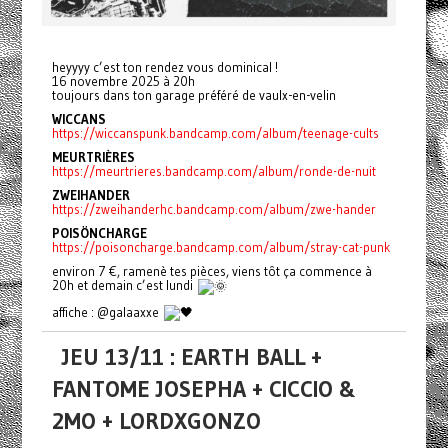
heyyyy c’est ton rendez vous dominical !
16 novembre 2025 à 20h
toujours dans ton garage préféré de vaulx-en-velin
WICCANS
https://wiccanspunk.bandcamp.com/album/teenage-cults
MEURTRIÈRES
https://meurtrieres.bandcamp.com/album/ronde-de-nuit
ZWEIHANDER
https://zweihanderhc.bandcamp.com/album/zwe-hander
POISÖNCHARGE
https://poisoncharge.bandcamp.com/album/stray-cat-punk
environ 7 €, ramenè tes pièces, viens tôt ça commence à
20h et demain c’est lundi
affiche : @galaaxxe
JEU 13/11 : EARTH BALL +
FANTOME JOSEPHA + CICCIO &
2MO + LORDXGONZO