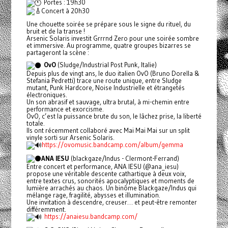
Portes : 19h30
Concert à 20h30
Une chouette soirée se prépare sous le signe du rituel, du
bruit et de la transe !
Arsenic Solaris investit Grrrnd Zero pour une soirée sombre
et immersive. Au programme, quatre groupes bizarres se
partageront la scène :
OvO
(Sludge/Industrial Post Punk, Italie)
Depuis plus de vingt ans, le duo italien OvO (Bruno Dorella &
Stefania Pedretti) trace une route unique, entre Sludge
mutant, Punk Hardcore, Noise Industrielle et étrangetés
électroniques.
Un son abrasif et sauvage, ultra brutal, à mi-chemin entre
performance et exorcisme.
OvO, c’est la puissance brute du son, le lâchez prise, la liberté
totale.
Ils ont récemment collaboré avec Mai Mai Mai sur un split
vinyle sorti sur Arsenic Solaris.
https://ovomusic.bandcamp.com/album/gemma
ANA IESU
(blackgaze/Indus - Clermont-Ferrand)
Entre concert et performance, ANA IESU (@ana_iesu)
propose une véritable descente cathartique à deux voix,
entre textes crus, sonorités apocalyptiques et moments de
lumière arrachés au chaos. Un binôme Blackgaze/Indus qui
mélange rage, fragilité, abysses et illumination.
Une invitation à descendre, creuser… et peut-être remonter
différemment.
https://anaiesu.bandcamp.com/