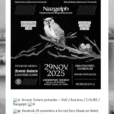
Arsenic Solaris présente — OvO / Ana Iesu / Cr3c3ll3 /
Nazgelph
Vendredi 29 novembre à Grrrnd Zero (Vaulx-en-Velin)