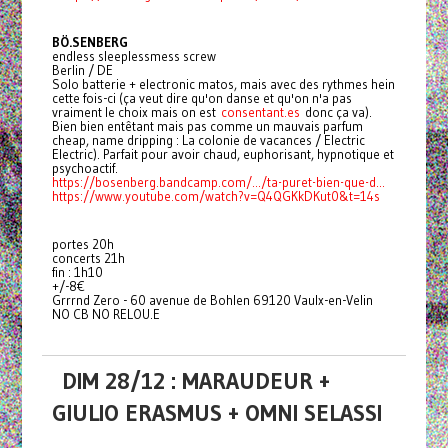
BÖ.SENBERG
endless sleeplessmess screw
Berlin / DE
Solo batterie + electronic matos, mais avec des rythmes hein
cette fois-ci (ça veut dire qu'on danse et qu'on n'a pas
vraiment le choix mais on est
consentant.es
donc ça va).
Bien bien entêtant mais pas comme un mauvais parfum
cheap, name dripping : La colonie de vacances / Electric
Electric). Parfait pour avoir chaud, euphorisant, hypnotique et
psychoactif.
https://bosenberg.bandcamp.com/.../ta-puret-bien-que-d...
https://www.youtube.com/watch?v=Q4QGKkDKut0&t=14s
portes 20h
concerts 21h
fin : 1h10
+/-8€
Grrrnd Zero - 60 avenue de Bohlen 69120 Vaulx-en-Velin
NO CB NO RELOU.E
DIM 28/12 : MARAUDEUR +
GIULIO ERASMUS + OMNI SELASSI