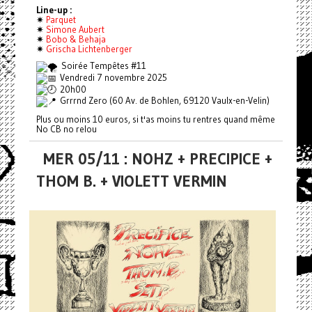
Line-up :
✷
Parquet
✷
Simone Aubert
✷
Bobo & Behaja
✷
Grischa Lichtenberger
Soirée Tempêtes #11
Vendredi 7 novembre 2025
20h00
Grrrnd Zero (60 Av. de Bohlen, 69120 Vaulx-en-Velin)
Plus ou moins 10 euros, si t'as moins tu rentres quand même
No CB no relou
MER 05/11 : NOHZ + PRECIPICE +
THOM B. + VIOLETT VERMIN