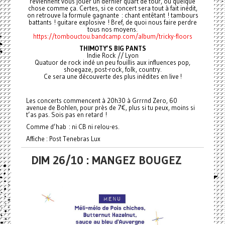
reviennent vous jouer un dernier quart de tour, ou quelque
chose comme ça. Certes, si ce concert sera tout à fait inédit,
on retrouve la formule gagnante : chant entêtant ! tambours
battants ! guitare explosive ! Bref, de quoi nous faire perdre
tous nos moyens.
https://tombouctou.bandcamp.com/album/tricky-floors
THIMOTY’S BIG PANTS
Indie Rock // Lyon
Quatuor de rock indé un peu fouillis aux influences pop,
shoegaze, post-rock, folk, country.
Ce sera une découverte des plus inédites en live !
Les concerts commencent à 20h30 à Grrrnd Zero, 60
avenue de Bohlen, pour près de 7€, plus si tu peux, moins si
t’as pas. Sois pas en retard !
Comme d’hab : ni CB ni relou-es.
Affiche : Post Tenebras Lux
DIM 26/10 : MANGEZ BOUGEZ