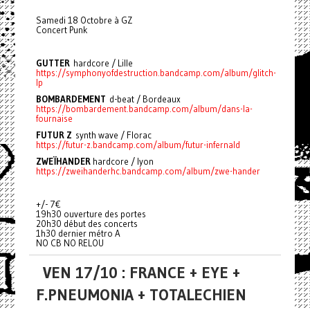
Samedi 18 Octobre à GZ
Concert Punk
GUTTER
hardcore / Lille
https://symphonyofdestruction.bandcamp.com/album/glitch-
lp
BOMBARDEMENT
d-beat / Bordeaux
https://bombardement.bandcamp.com/album/dans-la-
fournaise
FUTUR Z
synth wave / Florac
https://futur-z.bandcamp.com/album/futur-infernald
ZWEÏHANDER
hardcore / lyon
https://zweihanderhc.bandcamp.com/album/zwe-hander
+/- 7€
19h30 ouverture des portes
20h30 début des concerts
1h30 dernier métro A
NO CB NO RELOU
VEN 17/10 : FRANCE + EYE +
F.PNEUMONIA + TOTALECHIEN