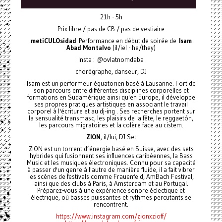
21h - 5h
Prix libre / pas de CB / pas de vestiaire
metiCULOsidad
Performance en début de soirée de
Isam
Abad Montalvo
(il/iel - he/they)
Insta : @ovlatnomdaba
chorégraphe, danseur, DJ
Isam est un performeur équatorien basé à Lausanne. Fort de
son parcours entre différentes disciplines corporelles et
formations en Sudamérique ainsi qu'en Europe, il développe
ses propres pratiques artistiques en associant le travail
corporel à l'écriture et au dj-ing . Ses recherches portent sur
la sensualité transmasc, les plaisirs de la fête, le reggaetón,
les parcours migratoires et la colère face au cistem.
ZION
, il/lui, DJ Set
ZION est un torrent d’énergie basé en Suisse, avec des sets
hybrides qui fusionnent ses influences caribéennes, la Bass
Music et les musiques électroniques. Connu pour sa capacité
à passer d'un genre à l'autre de manière fluide, il a fait vibrer
les scènes de festivals comme Frauenfeld, AmBach Festival,
ainsi que des clubs à Paris, à Amsterdam et au Portugal.
Préparez-vous à une expérience sonore éclectique et
électrique, où basses puissantes et rythmes percutants se
rencontrent.
https://www.instagram.com/zionxzioff/