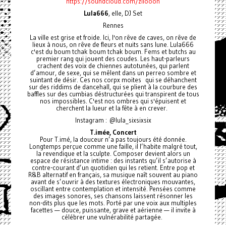
https://soundcloud.com/ziiooon
Lula666
, elle, DJ Set
Rennes
La ville est grise et froide. Ici, l'on rêve de caves, on rêve de
lieux à nous, on rêve de fleurs et nuits sans lune. Lula666
c'est du boum tchak boum tchak boum. Fems et butchs au
premier rang qui jouent des coudes. Les haut-parleurs
crachent des voix de chiennes autotunées, qui parlent
d’amour, de sexe, qui se mêlent dans un perreo sombre et
suintant de désir. Ces nos corpx moites qui se déhanchent
sur des riddims de dancehall, qui se plient à la courbure des
baffles sur des cumbias déstructurées qui transpirent de tous
nos impossibles. C'est nos ombres qui s'épuisent et
cherchent la lueur et la fête à en crever.
Instagram : @lula_sixsixsix
T.imée, Concert
Pour T.imé, la douceur n’a pas toujours été donnée.
Longtemps perçue comme une faille, il l’habite malgré tout,
la revendique et la sculpte. Composer devient alors un
espace de résistance intime : des instants qu’il s’autorise à
contre-courant d’un quotidien qui les retient. Entre pop et
R&B alternatif en français, sa musique naît souvent au piano
avant de s’ouvrir à des textures électroniques mouvantes,
oscillant entre contemplation et intensité. Pensées comme
des images sonores, ses chansons laissent résonner les
non-dits plus que les mots. Porté par une voix aux multiples
facettes — douce, puissante, grave et aérienne — il invite à
célébrer une vulnérabilité partagée.