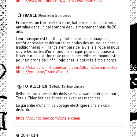
https://www.youtube.com/watch?v=8A1S2m3tsAc
🌖 FRANCE
𝔅𝔬𝔲𝔯𝔯𝔢́𝔢 𝔞̀ 𝔱𝔯𝔬𝔦𝔰 𝔠𝔬𝔯𝔭𝔰
France est un trio : vielle à roue, batterie et basse qui nous
entraîne dans un bal sombre depuis maintenant plus de 20
ans.
Leur musique est tantôt hypnotique presque nuageuse,
tantôt agressive et détourne les codes des musiques dites «
traditionnelles ». France s'empare de la vielle à roue et nous
ouvre les portes d'un monde cosmique pour une pause à
l'intérieur de soi. Une note unique, des rythmes minimalistes
pour un drone de l'infini, rejoignez la bourrée à trois corps
https://standard-in-fi.bandcamp.com/album/destino-scifosi
https://youtu.be/1smHVI1vLj0
⛈️ TOTALECHIEN
𝔗𝔯𝔦𝔟𝔞𝔩𝔢 𝔗𝔢𝔠𝔥𝔫𝔬 ℭ𝔞𝔰𝔰𝔢́𝔢
Rythmes syncopés et décibels se fracassant contre les murs,
Totale Chien fait des étincelles avec ses machines.
La garantie d'une fin de voyage électrique riche en kick
distordu
https://soundcloud.com/totale-chien
🪩 20H - 01H