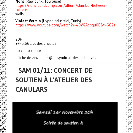
Nohz
(Raw punk, Toulouse)
https://nohz.bandcamp.com/album/slumber-between-
rotten-
walls
Violett Vermin
(Hyper Industrial, Tunis)
https://www.youtube.com/watch?v=40VQAppgu0E&t=662s
20H
+/- 6,66€ et des croutes
no cb no reloux
affiche de zinzin par @le_syndicat_des_initiatives
SAM 01/11: CONCERT DE
SOUTIEN À L'ATELIER DES
CANULARS