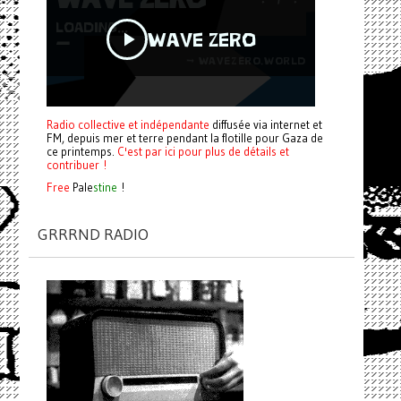
Radio collective et indépendante
diffusée via internet et
FM, depuis mer et terre pendant la flotille pour Gaza de
ce printemps.
C'est par ici pour plus de détails et
contribuer !
Free
Pale
stine
!
GRRRND RADIO