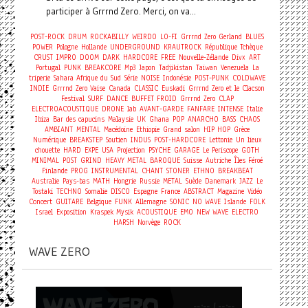
participer à Grrrnd Zero. Merci, on va...
POST-ROCK
DRUM
ROCKABILLY
WEIRDO
LO-FI
Grrrnd Zero Gerland
BLUES
POWER
Pologne
Hollande
UNDERGROUND
KRAUTROCK
République Tchèque
CRUST
IMPRO
DOOM
DARK
HARDCORE
FREE
Nouvelle-Zélande
Divx
ART
Portugal
PUNK
BREAKCORE
Mp3
Japon
Tadjikistan
Taiwan
Venezuela
La
triperie
Sahara
Afrique du Sud
Série
NOISE
Indonésie
POST-PUNK
COLDWAVE
INDIE
Grrrnd Zero Vaise
Canada
CLASSIC
Euskadi
Grrrnd Zero et le Clacson
Festival
SURF
DANCE
BUFFET FROID
Grrrnd Zero
CLAP
ELECTROACOUSTIQUE
DRONE
lab
AVANT-GARDE
FANFARE
INTENSE
Italie
Ibiza
Bar des capucins
Malaysie
UK
Ghana
POP
ANARCHO
BASS
CHAOS
AMBIANT
MENTAL
Macédoine
Ethiopie
Grand salon
HIP HOP
Grèce
Numérique
BREAKSTEP
Soutien
INDUS
POST-HARDCORE
Lettonie
Un lieux
chouette
HARD
EXPE
USA
Projection
PSYCHE
GARAGE
Le Periscope
GOTH
MINIMAL
POST
GRIND
HEAVY METAL
BAROQUE
Suisse
Autriche
Îles Féroé
Finlande
PROG
INSTRUMENTAL
CHANT
STONER
ETHNO
BREAKBEAT
Australie
Pays-bas
MATH
Hongrie
Russie
METAL
Suède
Danemark
JAZZ
Le
Tostaki
TECHNO
Somalie
DISCO
Espagne
France
ABSTRACT
Magazine
Vidéo
Concert
GUITARE
Belgique
FUNK
Allemagne
SONIC
NO WAVE
Islande
FOLK
Israel
Exposition
Kraspek Mysik
ACOUSTIQUE
EMO
NEW WAVE
ELECTRO
HARSH
Norvège
ROCK
WAVE ZERO