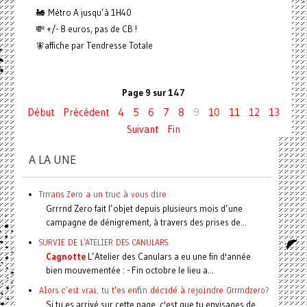
🚂 Métro A jusqu’à 1H40
💸 +/- 8 euros, pas de CB !
🧚affiche par Tendresse Totale
Page 9 sur 147
Début
Précédent
4
5
6
7
8
9
10
11
12
13
Suivant
Fin
A LA UNE
Trrrans Zero a un truc à vous dire
Grrrnd Zero fait l’objet depuis plusieurs mois d’une
campagne de dénigrement, à travers des prises de...
SURVIE DE L'ATELIER DES CANULARS
Cagnotte
L’Atelier des Canulars a eu une fin d'année
bien mouvementée : - Fin octobre le lieu a...
Alors c'est vrai, tu t'es enfin décidé à rejoindre Grrrndzero?
Si tu es arrivé sur cette page, c'est que tu envisages de