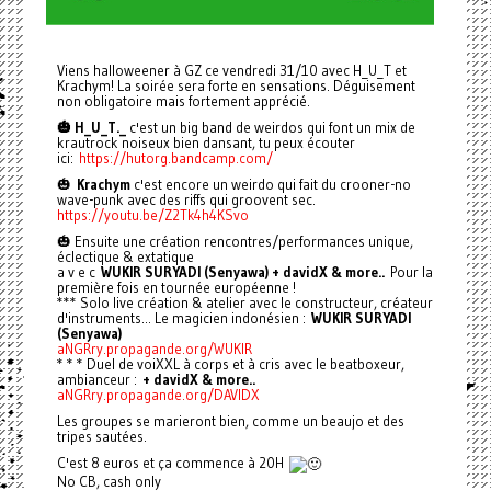
Viens halloweener à GZ ce vendredi 31/10 avec H_U_T et
Krachym! La soirée sera forte en sensations. Déguisement
non obligatoire mais fortement apprécié.
🎃 H_U_T._
c'est un big band de weirdos qui font un mix de
krautrock noiseux bien dansant, tu peux écouter
ici:
https://hutorg.bandcamp.com/
🎃
Krachym
c'est encore un weirdo qui fait du crooner-no
wave-punk avec des riffs qui groovent sec.
https://youtu.be/Z2Tk4h4KSvo
🎃 Ensuite une création rencontres/performances unique,
éclectique & extatique
a v e c
WUKIR SURYADI (Senyawa) + davidX & more..
Pour la
première fois en tournée européenne !
*** Solo live création & atelier avec le constructeur, créateur
d'instruments... Le magicien indonésien :
WUKIR SURYADI
(Senyawa)
aNGRry.propagande.org/WUKIR
* * * Duel de voiXXL à corps et à cris avec le beatboxeur,
ambianceur :
+ davidX & more..
aNGRry.propagande.org/DAVIDX
Les groupes se marieront bien, comme un beaujo et des
tripes sautées.
C'est 8 euros et ça commence à 20H
No CB, cash only