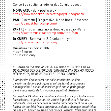
Concert de soutien à l'Atelier des Canulars avec :
MONA KAZU
- dark post wave -
https://www.monakazu.net/category/Discographie
PAN
- Cinematic | Progressive | Noise Rock - Besançon
https://panbzk.bandcamp.com/
VANTRE
- Instrumental noisy double bass trio - Paris
https://vantremusic.bandcamp.com/track/sanji
Dr CURRY
- Beatmaker & Charlatan - Lyon
https://drcurry.bandcamp.com/
Ouverture des portes 20h
+ ou - 7 euros
no CB cash only
LE CANULAR EST UNE ASSOCIATION QUI A POUR OBJECTIF DE
DÉVELOPPER DES CULTURES ALTERNATIVES PAR DES PRATIQUES
D’ÉCHANGES, DE RÉSISTANCES ET DE SOLIDARITÉS.
L’Atelier des Canulars est une salle associative, un lieu
d’expérimentations politiques et culturelles et de pratiques
d’autogestion. Il est autofinancé et géré par un petit groupe
d’individuEs issuEs de la mouvance squatt et libertaire.
Le projet de l’Atelier des Canulars est autofinancé par l’adhésion à
l’association, l’organisation de soirées à prix libre et le bar des
adhérents. Tous les bénéfices servent à l’aménagement du lieu, à
l’achat de matériel (vidéo projecteur, isolation phonique, matériel de
cuisine etc…) ou en soutien à des causes urgentes. Nous avons fait le