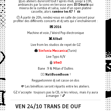
🎚️Les ateliers dureront tout l’après-midi, jusqu’à 19h,
ambiancés par la sono en terrasse avec
DJ Désolé
qui
mixera de la cumbia et salsa, suivi d’un open platine-
cassette, alors
ramène tes K7 !
📼
🕗 À partir de 20h, rendez-vous en salle de concert pour
profiter des différents concerts et dj sets qui s’enchaîneront :
💌 2016
Machine et voix / Weird Pop électronique
👾 Allball
Live from les studios de repet de GZ
🖨️
Sinfonia Meccanica
(Turin)
Live Typo A/V
🤖
b9m0
Bane :9 & Milan d’Oullins
❤️‍🔥 NatiBoomBoom
!
Reggaetonnnn dj set casse on dos
💸 Les bénéfices seront répartis entre les ateliers.
GZ n’accepte toujours pas la CB, ni les relous, mais il y aura
à manger ! 💕
VEN 24/10 TRANS DE OUF