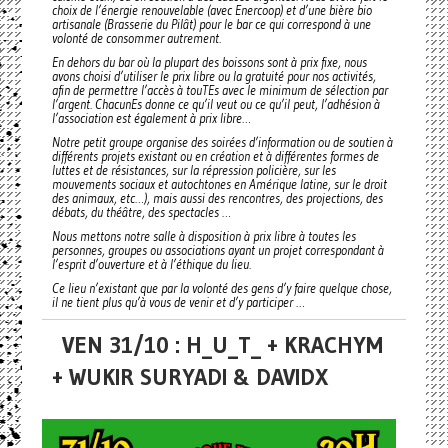
choix de l’énergie renouvelable (avec Enercoop) et d’une bière bio
artisanale (Brasserie du Pilât) pour le bar ce qui correspond à une
volonté de consommer autrement.
En dehors du bar où la plupart des boissons sont à prix fixe, nous
avons choisi d’utiliser le prix libre ou la gratuité pour nos activités,
afin de permettre l’accès à touTEs avec le minimum de sélection par
l’argent. ChacunEs donne ce qu’il veut ou ce qu’il peut, l’adhésion à
l’association est également à prix libre…
Notre petit groupe organise des soirées d’information ou de soutien à
différents projets existant ou en création et à différentes formes de
luttes et de résistances, sur la répression policière, sur les
mouvements sociaux et autochtones en Amérique latine, sur le droit
des animaux, etc…), mais aussi des rencontres, des projections, des
débats, du théâtre, des spectacles …
Nous mettons notre salle à disposition à prix libre à toutes les
personnes, groupes ou associations ayant un projet correspondant à
l’esprit d’ouverture et à l’éthique du lieu.
Ce lieu n’existant que par la volonté des gens d’y faire quelque chose,
il ne tient plus qu’à vous de venir et d’y participer …
VEN 31/10 : H_U_T_ + KRACHYM
+ WUKIR SURYADI & DAVIDX