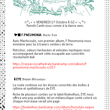
✩°｡⋆˙⟡ VENDREDI 17 Octobre À GZ ⟡˙⋆｡°✩
Panotii Cantii vous convie à la danse avec
🐦‍⬛ F.PNEUMONIA
𝔅𝔞𝔯𝔡𝔢 𝔇𝔲𝔟
Avec Machicoulis, son premier album, F.Pneumonia nous
emmène avec lui à travers sentiers de terre.
Petrichor, odeurs herbacées et veloutes mystiques nous
accompagnent durant cette escapade aux sonorités
résolument dub.
https://carpacciocathedrale.bandcamp.com/album/f-
pneumonia-machicoulis-cc017
🕯️ EYE
𝔅𝔞𝔩𝔞𝔡𝔢 𝔐𝔢́𝔠𝔞𝔫𝔦𝔮𝔲𝔢
La route continue sur les douces sonorités des boîtes à
rythme et synthétiseurs de EYE.
Riche de plusieurs sorties sur le label Knekelhuis, EYE nous
offrira une pop acidulée, tel un mélancolique conte coloré où
chaque morceaux serait une page
https://knekelhuis.bandcamp.com/album/honolulu-saigon