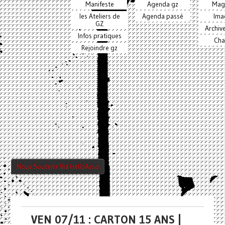
Manifeste
Agenda gz
Mag
les Ateliers de
Agenda passé
Ima
GZ
Archiv
Infos pratiques
Cha
Rejoindre gz
Nous Soutenir Via HelloAsso
VEN 07/11 : CARTON 15 ANS |