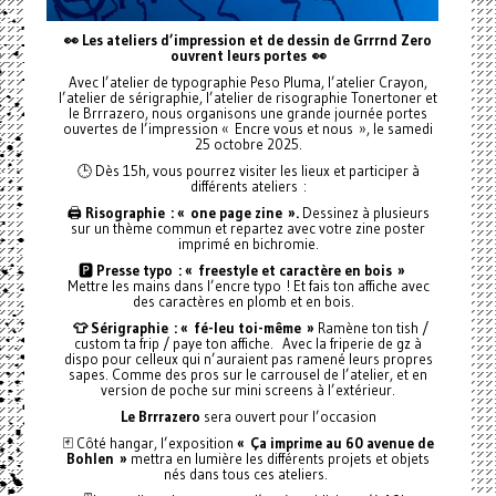
👀 Les ateliers d’impression et de dessin de Grrrnd Zero
ouvrent leurs portes
👀
Avec l’atelier de typographie Peso Pluma, l’atelier Crayon,
l’atelier de sérigraphie, l’atelier de risographie Tonertoner et
le Brrrazero, nous organisons une grande journée portes
ouvertes de l’impression « Encre vous et nous », le samedi
25 octobre 2025.
🕒 Dès 15h, vous pourrez visiter les lieux et participer à
différents ateliers :
🖨️
Risographie : « one page zine ».
Dessinez à plusieurs
sur un thème commun et repartez avec votre zine poster
imprimé en bichromie.
🅿️
Presse typo : « freestyle et caractère en bois »
Mettre les mains dans l’encre typo ! Et fais ton affiche avec
des caractères en plomb et en bois.
👕 Sérigraphie : « fé-leu toi-même »
Ramène ton tish /
custom ta frip / paye ton affiche. Avec la friperie de gz à
dispo pour celleux qui n’auraient pas ramené leurs propres
sapes. Comme des pros sur le carrousel de l’atelier, et en
version de poche sur mini screens à l’extérieur.
Le Brrrazero
sera ouvert pour l’occasion
🃏 Côté hangar, l’exposition
« Ça imprime au 60 avenue de
Bohlen »
mettra en lumière les différents projets et objets
nés dans tous ces ateliers.