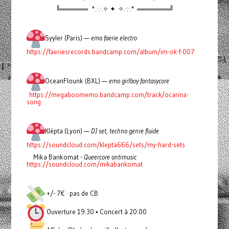
╚══════ *.·:·.✧ ✦ ✧.·:·.* ═══════╝
Syyler (Paris) —
emo faerie electro
https://faeriesrecords.bandcamp.com/album/im-ok-f-007
OceanFlounk (BXL) —
emo girlboy fantasycore
https://megaboomemo.bandcamp.com/track/ocarina-
song
Klëpta (Lyon) —
DJ set, techno genre fluide
https://soundcloud.com/klepta666/sets/my-hard-sets
Mika Bankomat -
Queercore antimusic
https://soundcloud.com/mikabankomat
+/- 7€ · pas de CB
Ouverture 19:30 • Concert à 20:00