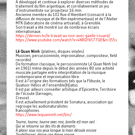
A développé et continue à explorer diverses méthodes de
traitement du film argentique, et corrélativement un jeu
d’instrumentiste sur projecteur 16 mm.
Ancienne membre du 102 Rue d’Alembert (consacré à la
diffusion de musique et de film expérimentaux) et de l’Atelier
MTK (laboratoire de cinéma artisanal), à Grenoble.
Son travail a été montré sur de nombreux écrans
internationaux.
https://derives.tv/le-travail-au-noir-avec-gaelle-rouard/
https://www.youtube.com/watch?v=4NRQYk577QE&t=355s
Lê Quan Ninh
(platines, disques vinyles)
Musicien, percussionniste, improvisateur, compositeur, field
recordist.
De formation classique, le percussionniste Lê Quan Ninh (né
en 1961) mène depuis le début des années 80 une activité
musicale partagée entre interprétation de la musique
contemporaine et improvisation libre.
Il est à l’origine des formations tels que la Flibuste, le
Quatuor Hélios et l’ensemble]h[iatus.
Il est par ailleurs conseiller artistique d’Epicentre, Territoire
de l’écoute (Jarnages,
Creuse).
Il est actuellement président de Sonatura, association qui
regroupe les audionaturalistes
francophones.
https://www.lequanninh.net/bio/
Tourne, tourne, tourne avec moi, (oreille et) mon oeil :
Qui se retourne sur des lits de diamants
À plaisir sous nos yeux lorsque la main déroule encore
Tourbillonner, danse une danse sonore,