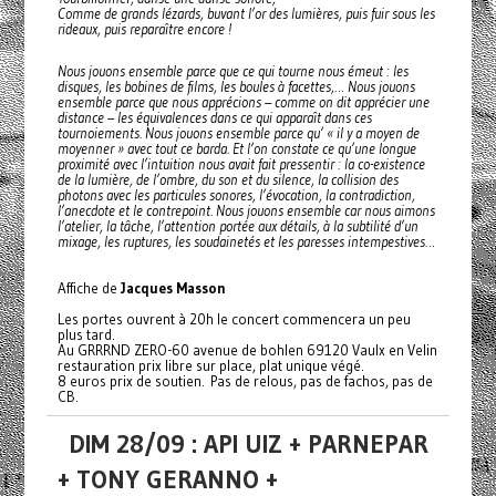
Comme de grands lézards, buvant l’or des lumières, puis fuir sous les
rideaux, puis reparaître encore !
Nous jouons ensemble parce que ce qui tourne nous émeut : les
disques, les bobines de films, les boules à facettes,… Nous jouons
ensemble parce que nous apprécions – comme on dit apprécier une
distance – les équivalences dans ce qui apparaît dans ces
tournoiements. Nous jouons ensemble parce qu’ « il y a moyen de
moyenner » avec tout ce barda. Et l’on constate ce qu’une longue
proximité avec l’intuition nous avait fait pressentir : la co-existence
de la lumière, de l’ombre, du son et du silence, la collision des
photons avec les particules sonores, l’évocation, la contradiction,
l’anecdote et le contrepoint. Nous jouons ensemble car nous aimons
l’atelier, la tâche, l’attention portée aux détails, à la subtilité d’un
mixage, les ruptures, les soudainetés et les paresses intempestives…
Affiche de
Jacques Masson
Les portes ouvrent à 20h le concert commencera un peu
plus tard.
Au GRRRND ZERO-60 avenue de bohlen 69120 Vaulx en Velin
restauration prix libre sur place, plat unique végé.
8 euros prix de soutien. Pas de relous, pas de fachos, pas de
CB.
DIM 28/09 : API UIZ + PARNEPAR
+ TONY GERANNO +