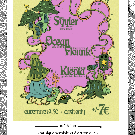
╔════════ ≪ °❈° ≫ ════════╗
• musique sensible et électronique •