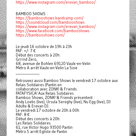
https://www.instagram.com/erevan_bamboo/
BAMBOO SHOWS :
https://bambooshows.bandcamp.com/
https://soundcloud.com/bambooshows
https://www.instagram.com/erevan_bamboo/
https://www.facebook.com/bambooshows
https://bambooshows.com/
Le jeudi 16 octobre de 19h à 23h
PAF: +/- 7 €
Début des concerts à 20h.
Grrrnd Zero,
68, avenue de Bohlen 69120 Vaulx-en-Velin
Métro A arrêt Vaulx-en-Velin La Soie
_____________
Retrouvez aussi Bamboo Shows le vendredi 17 octobre aux
Relais Solidaires (Pantin en
collaboration avec ZONK! & Friends.
PATAFYSICA! Aux Relais Solidaires
Bamboo Shows, ZONK! & Friends présentent :
Andy Loebs (live), Ursula Sereghy (live), Nu Egg (live), DJ
Adulte & Erevan DJ.
Le vendredi 17 octobre de 20h à 00h
PAF: 8 €
Début des concerts à 20h.
Les Relais Solidaires
61, rue Victor Hugo 93500 Pantin
Métro 5 arrêt Egliste de Pantin