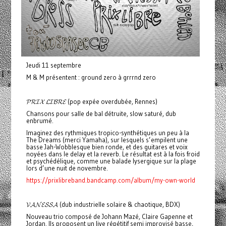
Jeudi 11 septembre
M & M présentent : ground zero à grrrnd zero
𝓟𝓡𝓘𝓧 𝓛𝓘𝓑𝓡𝓔 (pop expée overdubée, Rennes)
Chansons pour salle de bal détruite, slow saturé, dub
enbrumé.
Imaginez des rythmiques tropico-synthétiques un peu à la
The Dreams (merci Yamaha), sur lesquels s’empilent une
basse Jah-Wobblesque bien ronde, et des guitares et voix
noyées dans le delay et la reverb. Le résultat est à la fois froid
et psychédélique, comme une balade lysergique sur la plage
lors d’une nuit de novembre.
https://prixlibreband.bandcamp.com/album/my-own-world
𝓥𝓐𝓝𝓔𝓢𝓢𝓐 (dub industrielle solaire & chaotique, BDX)
Nouveau trio composé de Johann Mazé, Claire Gapenne et
Jordan. Ils proposent un live répétitif semi improvisé basse,