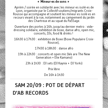
« Mineur·es de sons »
Aprèm / soirée en solidarité avec les mineur·es isolé·es de
Lyon, organisée par le Collectif soutiens/migrants Croix-
Rousse qui accompagne et soutient les mineur·es isolé·es en
recours vivant à la rue, notamment au campement du jardin
des Chartreux et au squat du Pa55age.
Ouverture des portes à 16h, jusqu'au dernier metro : vide-
dressing solidaire, exhibition de boxe, danse afro, open mic,
concerts, DJs, food & drinks !
16h30 à 17h30 : exhibition de Boxe (Boxe Populaire Croix-
Rousse),
17H30 à 18h30 : danse afro
19h à 22h30 : concerts et open mic (We are The New
Generation + Elie Kamano)
23h à 1h30 : DJ sets (DJ Kaynix + DJ Yorki)
Prix libre
De 16h à 1h30
SAM 20/09 : POT DE DÉPART
D'AB RECORDS