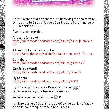
Après 14 années d’ancienneté, AB Records prend sa retraite !
On vous invite à notre Pot de Départ le 20.09 à Grrrnd Zero
(69) à partir de 18:00
Avec les concerts de :
Anotyne
(en solo)
https://abrecords.bandcamp.com/album/qui-ai-je-envie-d-
tre
Attention Le Tapis Prend Feu
https://attentionletapisprendfeu.bandcamp.com/.../boom...
Barnabaie
https://abrecords.bandcamp.com/album/guitares-2
Générique Mardi
https://abrecords.bandcamp.com/album/rebecca
Dymanche
https://abrecords.bandcamp.com/album/9h03
Il y aura aussi une grande Braderie du label
On espère vous y voir très nombreux-ses !
super affiche par Regis Turner
rendez-vous le 20 Septembre au 60 av. de Bohlen à Vaulx-
en-Velin pour trinquer et se dire au-revoir