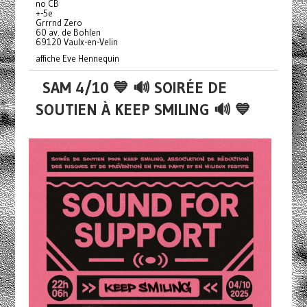
no CB
+-5e
Grrrnd Zero
60 av. de Bohlen
69120 Vaulx-en-Velin
affiche Eve Hennequin
SAM 4/10 💙 🔊 SOIRÉE DE
SOUTIEN À KEEP SMILING 🔊 💙