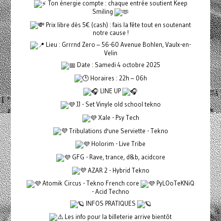
Ton énergie compte : chaque entrée soutient Keep
Smiling
Prix libre dès 5€ (cash) : fais la fête tout en soutenant
notre cause !
Lieu : Grrrnd Zero – 56-60 Avenue Bohlen, Vaulx-en-
Velin
Date : Samedi 4 octobre 2025
Horaires : 22h – 06h
LINE UP
JJ - Set Vinyle old school tekno
Xale - Psy Tech
Tribulations d'une Serviette - Tekno
Holorim - Live Tribe
GFG - Rave, trance, d&b, acidcore
AZAR 2 - Hybrid Tekno
Atomik Circus - Tekno French core
PyLOoTeKNiQ
- Acid Techno
INFOS PRATIQUES
Les info pour la billeterie arrive bientôt