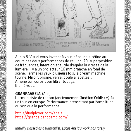
Audio & Visuel vous invitent à vous décoller la rétine au
cours des deux performances de ce lundi 29, superposition
de fréquences, intention absurde d'égaler la vitesse de la
lumière. Il y a un projecteur 16 mm branché en fond de
scène. Ferme les yeux plusieurs fois, la dream machine
tourne. Miroir, prisme, verre, boule à facettes...
Amène ton corps pour filtrer tout ça.
Bien à vous.
GRANPAABELA
(Aus)
Harmoniciste de renom (anciennement
Justice Yeldham)
fait
un tour en europe. Performance intense tant par l'amplitude
du son que la performance.
http://dualplover.com/abela
https://granpa.bandcamp.com/
Initially classed as a turntablist, Lucas Abela’s work has rarely