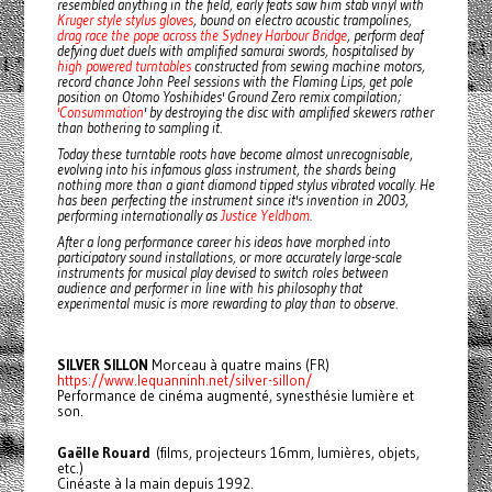
resembled anything in the field, early feats saw him stab vinyl with
Kruger style stylus gloves
, bound on electro acoustic trampolines,
drag race the pope across the Sydney Harbour Bridge
, perform deaf
defying duet duels with amplified samurai swords, hospitalised by
high powered turntables
constructed from sewing machine motors,
record chance John Peel sessions with the Flaming Lips, get pole
position on Otomo Yoshihides' Ground Zero remix compilation;
'Consummation
' by destroying the disc with amplified skewers rather
than bothering to sampling it.
Today these turntable roots have become almost unrecognisable,
evolving into his infamous glass instrument, the shards being
nothing more than a giant diamond tipped stylus vibrated vocally. He
has been perfecting the instrument since it's invention in 2003,
performing internationally as
Justice Yeldham
.
After a long performance career his ideas have morphed into
participatory sound installations, or more accurately large-scale
instruments for musical play devised to switch roles between
audience and performer in line with his philosophy that
experimental music is more rewarding to play than to observe.
SILVER SILLON
Morceau à quatre mains (FR)
https://www.lequanninh.net/silver-sillon/
Performance de cinéma augmenté, synesthésie lumière et
son.
Gaëlle Rouard
(films, projecteurs 16mm, lumières, objets,
etc.)
Cinéaste à la main depuis 1992.