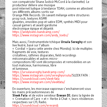
son compatriote Shane Justice McCord à la clarinette). Le
producteur délivre une musique
post-internet ludique à tendance TDAH, comme en attestent
ses différents albums sortis sur
Orange Milk Records. Un savant mélange entre structures
prog rock, textures ASMR
gluantes, envolées pop et satire EDM, synthés MIDI pour
casual gamers et avant-gardisme
électronique épique et déjanté.
https://andyloebs.bandcamp.com/
https://www.instagram.com/andy_loebs/
Mais aussi, l’instrumentiste tchèque
Ursula Sereghy
et son
live feutré, basé sur l’album
« Cordial » (paru cette année chez Mondoj). Ici de multiples
fragments de voix, textures
cristallines, rythmes disparates, field recordings
méconnaissables et autres micro-
compositions HD sont décomposées et remodelées en un
tout malicieux, harmonieux, libre
et lumineux.
https://ursulasereghy.bandcamp.com/
https://www.instagram.com/sereghyursula/
SLEEK FATA :
https://soundcloud.com/sleek-fata
https://www.instagram.com/sleekfata/
En ouverture, les morceaux vaporeux s’enchaineront sous
les mains précautionneuses de
Sleek Fata
et de votre serviteur
Erevan DJ
, dans la lignée de
« Cremation of Care » et « Herbe à Chat », leurs résidences
respectives sur LYL Radio.
https://soundcloud.com/erevandj