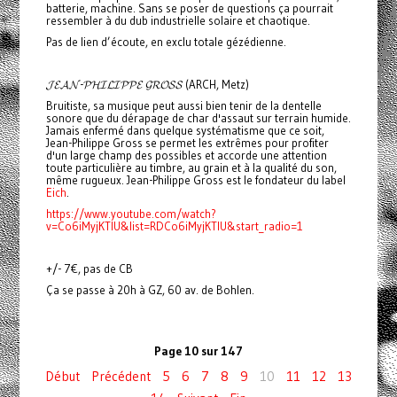
batterie, machine. Sans se poser de questions ça pourrait
ressembler à du dub industrielle solaire et chaotique.
Pas de lien d’écoute, en exclu totale gézédienne.
𝓙𝓔𝓐𝓝-𝓟𝓗𝓘𝓛𝓘𝓟𝓟𝓔 𝓖𝓡𝓞𝓢𝓢 (ARCH, Metz)
Bruitiste, sa musique peut aussi bien tenir de la dentelle
sonore que du dérapage de char d'assaut sur terrain humide.
Jamais enfermé dans quelque systématisme que ce soit,
Jean-Philippe Gross se permet les extrêmes pour profiter
d'un large champ des possibles et accorde une attention
toute particulière au timbre, au grain et à la qualité du son,
même rugueux. Jean-Philippe Gross est le fondateur du label
Eich
.
https://www.youtube.com/watch?
v=Co6iMyjKTlU&list=RDCo6iMyjKTlU&start_radio=1
+/- 7€, pas de CB
Ça se passe à 20h à GZ, 60 av. de Bohlen.
Page 10 sur 147
Début
Précédent
5
6
7
8
9
10
11
12
13