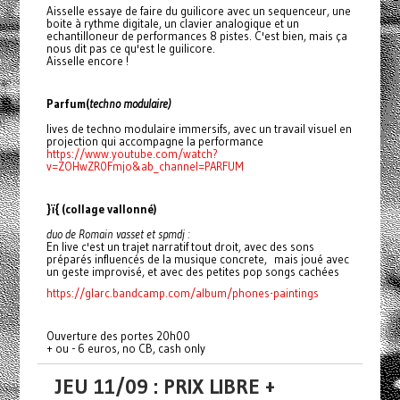
Aisselle essaye de faire du guilicore avec un sequenceur, une
boite à rythme digitale, un clavier analogique et un
echantilloneur de performances 8 pistes. C'est bien, mais ça
nous dit pas ce qu'est le guilicore.
Aisselle encore !
Parfum(
techno modulaire)
lives de techno modulaire immersifs, avec un travail visuel en
projection qui accompagne la performance
https://www.youtube.com/watch?
v=ZOHwZR0Fmjo&ab_channel=PARFUM
}ï{ (collage vallonné)
duo de Romain vasset et spmdj :
En live c'est un trajet narratif tout droit, avec des sons
préparés influencés de la musique concrete, mais joué avec
un geste improvisé, et avec des petites pop songs cachées
https://glarc.bandcamp.com/album/phones-paintings
Ouverture des portes 20h00
+ ou - 6 euros, no CB, cash only
JEU 11/09 : PRIX LIBRE +