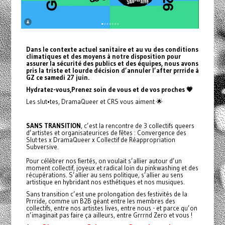
Dans le contexte actuel sanitaire et au vu des conditions
climatiques et des moyens à notre disposition pour
assurer la sécurité des publics et des équipes, nous avons
pris la triste et lourde décision d’annuler l’after prrride à
GZ ce samedi 27 juin.
Hydratez-vous,Prenez soin de vous et de vos proches 💗
Les slut•tes, DramaQueer et CRS vous aiment 🌟
SANS TRANSITION
, c’est la rencontre de 3 collectifs queers
d’artistes et organisateurices de fêtes : Convergence des
Slut·tes x DramaQueer x Collectif de Réappropriation
Subversive.
Pour célébrer nos fiertés, on voulait s’allier autour d’un
moment collectif, joyeux et radical loin du pinkwashing et des
récupérations. S’allier au sens politique, s’allier au sens
artistique en hybridant nos esthétiques et nos musiques.
Sans transition c’est une prolongation des festivités de la
Prrride, comme un B2B géant entre les membres des
collectifs, entre nos artistes lives, entre nous - et parce qu’on
n’imaginait pas faire ça ailleurs, entre Grrrnd Zero et vous !