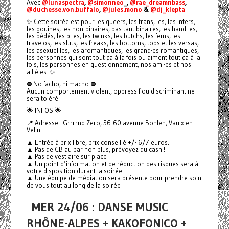
Avec
@lunaspectra
,
@simonneo
_,
@rae_dreamnbass
,
@duchesse.von.buffalo
,
@jules.mono
&
@dj_klepta
✨ Cette soirée est pour les queers, les trans, les, les inters,
les gouines, les non-binaires, pas tant binaires, les handi·es,
les pédés, les bi·es, les twinks, les butchs, les fems, les
travelos, les sluts, les freaks, les bottoms, tops et les versas,
les asexuel·les, les aromantiques, les grand·es romantiques,
les personnes qui sont tout ça à la fois ou aiment tout ça à la
fois, les personnes en questionnement, nos ami·es et nos
allié·es. ✨
⛔️ No facho, ni macho ⛔️
Aucun comportement violent, oppressif ou discriminant ne
sera toléré.
🌟 INFOS 🌟
📍 Adresse : Grrrrnd Zero, 56-60 avenue Bohlen, Vaulx en
Velin
▲ Entrée à prix libre, prix conseillé +/- 6/7 euros.
▲ Pas de CB au bar non plus, prévoyez du cash !
▲ Pas de vestiaire sur place
▲ Un point d’information et de réduction des risques sera à
votre disposition durant la soirée
▲ Une équipe de médiation sera présente pour prendre soin
de vous tout au long de la soirée
MER 24/06 : DANSE MUSIC
RHÔNE-ALPES + KAKOFONICO +