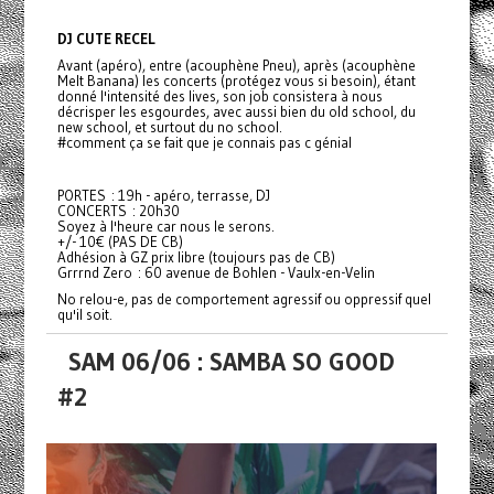
DJ CUTE RECEL
Avant (apéro), entre (acouphène Pneu), après (acouphène
Melt Banana) les concerts (protégez vous si besoin), étant
donné l'intensité des lives, son job consistera à nous
décrisper les esgourdes, avec aussi bien du old school, du
new school, et surtout du no school.
#comment ça se fait que je connais pas c génial
PORTES : 19h - apéro, terrasse, DJ
CONCERTS : 20h30
Soyez à l'heure car nous le serons.
+/- 10€ (PAS DE CB)
Adhésion à GZ prix libre (toujours pas de CB)
Grrrnd Zero : 60 avenue de Bohlen - Vaulx-en-Velin
No relou-e, pas de comportement agressif ou oppressif quel
qu'il soit.
SAM 06/06 : SAMBA SO GOOD
#2