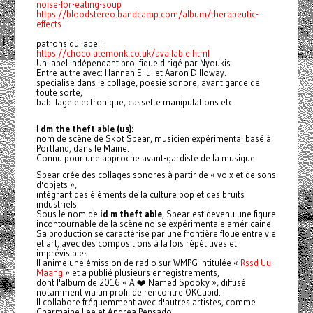
noise-for-eating-soup
https://bloodstereo.bandcamp.com/album/therapeutic-
effects
patrons du label:
https://chocolatemonk.co.uk/available.html
Un label indépendant prolifique dirigé par Nyoukis.
Entre autre avec: Hannah Ellul et Aaron Dilloway.
specialise dans le collage, poesie sonore, avant garde de
toute sorte,
babillage electronique, cassette manipulations etc.
I dm the theft able (us):
nom de scène de Skot Spear, musicien expérimental basé à
Portland, dans le Maine.
Connu pour une approche avant-gardiste de la musique.
Spear crée des collages sonores à partir de « voix et de sons
d'objets »,
intégrant des éléments de la culture pop et des bruits
industriels.
Sous le nom de
id m theft able
, Spear est devenu une figure
incontournable de la scène noise expérimentale américaine.
Sa production se caractérise par une frontière floue entre vie
et art, avec des compositions à la fois répétitives et
imprévisibles.
Il anime une émission de radio sur WMPG intitulée «
Rssd Uul
Maang
» et a publié plusieurs enregistrements,
dont l'album de 2016 « A ❤️ Named Spooky », diffusé
notamment via un profil de rencontre OKCupid.
Il collabore fréquemment avec d'autres artistes, comme
Charmaine Lee et Andrea Pensado.