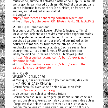
musicienne, autrice et activiste plasticienne. Depuis un an iels
sont rejoints par Khaled Bouhrizi (MR KAZ) et basculent dans
un rap industriel faits de récits (en tunisien, en français, en
anglais, en italien) taillés au scalpel.
➫ bandcamp :
https://isolarecords.bandcamp.com/track/petit-duc
➫ live :
https://youtu.be/-wnQPinl8PA?si=GHkql9LTJsxAgPXQ
⧩ TRESQUE
- charivari dub
Tresque c'est l'Alias de Laurent Peter (d'Incise, La Tène)
lorsque qu'il oriente ses activités musicales expérimentales
vers la piste de danse et vers le dub. En addition ce dernier
possède également un amour profond aux mélodies de
bourrées et mazurkas, tout comme aux boucles de
feedbacks alarmantes et bruitistes. Ceci se ressentira
assurément sur ces deux fameux EP sortis chez son
label/collectif de Bruxelles Encore Dub. Voyez plutôt :
➫
https://tresque.bandcamp.com/album/the-original-
distomobile-dub
➫
https://tresque.bandcamp.com/album/tears-of-the-
palestinians-too-far-too-late
🍓INFOS 🍓
VENDREDI 12 JUIN 2026
➫ Musique, bar et restauration (tout ensemble) dès 20h
➫ + / - 8€ [💲 CASH ONLY 💲]
Grrrnd Zero, 60 avenue de Bohlen à Vaulx-en-Velin
➫
https://www.grrrndzero.org/
➫ visuel par robisch et tendresse totale
Grrrnd Zero est un lieu autogéré qui implique que chacun-e
se responsabilise. Prenez soin de vous mais aussi des autres.
L’orga est disponible aux entrées et au bar si vous avez
besoin d’aide, que vous une vivez une situation difficile ou