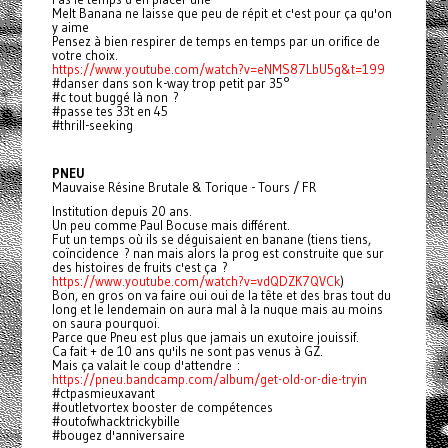
Melt Banana ne laisse que peu de répit et c'est pour ça qu'on
y aime
Pensez à bien respirer de temps en temps par un orifice de
votre choix.
https://www.youtube.com/watch?v=eNMS87LbU5g&t=199
#danser dans son k-way trop petit par 35°
#c tout buggé là non ?
#passe tes 33t en 45
#thrill-seeking
PNEU
Mauvaise Résine Brutale & Torique - Tours / FR
Institution depuis 20 ans.
Un peu comme Paul Bocuse mais différent.
Fut un temps où ils se déguisaient en banane (tiens tiens,
coïncidence ? nan mais alors la prog est construite que sur
des histoires de fruits c'est ça ?
https://www.youtube.com/watch?v=vdQDZK7QVCk
)
Bon, en gros on va faire oui oui de la tête et des bras tout du
long et le lendemain on aura mal à la nuque mais au moins
on saura pourquoi.
Parce que Pneu est plus que jamais un exutoire jouissif.
Ca fait + de 10 ans qu'ils ne sont pas venus à GZ.
Mais ça valait le coup d'attendre :
https://pneu.bandcamp.com/album/get-old-or-die-tryin
#ctpasmieuxavant
#outletvortex booster de compétences
#outofwhacktrickybille
#bougez d'anniversaire