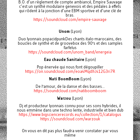
B.O. d’un règlement de compte ambiancé, Empire Sauvage
c’est un synthè modulaire genevois et des pédales à effets
qui rôdent à la jonction d’une EBM sportive et d’une clé de
bras.
https://soundcloud.com/empire-sauvage
Unom
(Lyon)
Duo lyonnais popacidpunkDes chants italo-marocains, des
boucles de synthé et de groovebox des 90's et des samples
farfelus
https://soundcloud.com/unom_band/energeia
Eau chaude Sanitaire
(Lyon)
Pop énervée qui nous font dégoupiller
https://on.soundcloud.com/eoa4MqdXc412G3ri7R
Nati BoomBoom
(Lyon)
De l'amour, de la danse et des basses...
https://soundcloud.com/natiboomboom
Warzou
(Lyon)
Dj et producteur lyonnais connu pour ses sons hybrides, il
nous emmène dans une techno lente, industrielle et bien dub
https://www.bigsciencerecords.eu/collection/1/catalogus
https://soundcloud.com/warzouk
On vous en dit pas plus faudra venir constater par vous
même