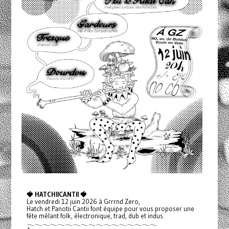
🍓 HATCHIICANTII 🍓
Le vendredi 12 juin 2026 à Grrrnd Zero,
Hatch et Panotii Cantii font équipe pour vous proposer une
fête mêlant folk, électronique, trad, dub et indus.
𓂃𓂃𓂃𓂃𓂃𓂃𓂃𓂃𓂃𓂃𓂃𓂃𓂃𓂃𓂃𓂃𓂃