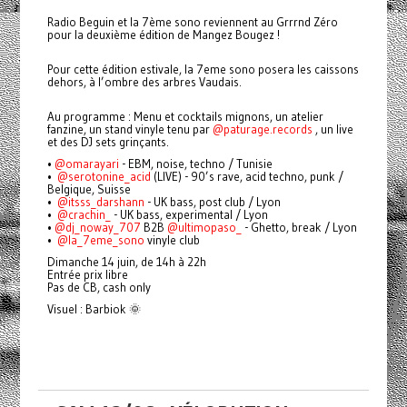
Radio Beguin et la 7ème sono reviennent au Grrrnd Zéro
pour la deuxième édition de Mangez Bougez !
Pour cette édition estivale, la 7eme sono posera les caissons
dehors, à l’ombre des arbres Vaudais.
Au programme : Menu et cocktails mignons, un atelier
fanzine, un stand vinyle tenu par
@paturage.records
, un live
et des DJ sets grinçants.
•⁠
@omarayari
- EBM, noise, techno / Tunisie
•⁠ ⁠⁠
@serotonine_acid
(LIVE) - 90’s rave, acid techno, punk /
Belgique, Suisse
•⁠ ⁠⁠⁠
@itsss_darshann
- UK bass, post club / Lyon
•⁠ ⁠⁠
@crachin_
- UK bass, experimental / Lyon
•⁠
@dj_noway_707
B2B
@ultimopaso_
- Ghetto, break / Lyon
•⁠ ⁠
@la_7eme_sono
vinyle club
Dimanche 14 juin, de 14h à 22h
Entrée prix libre
Pas de CB, cash only
Visuel : Barbiok 🌞