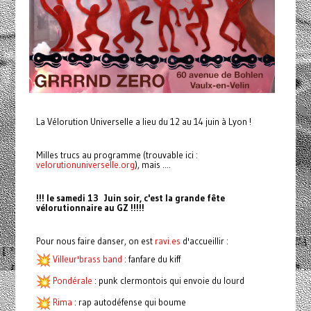
La Vélorution Universelle a lieu du 12 au 14 juin à Lyon !
Milles trucs au programme (trouvable ici :
velorutionuniverselle.org
), mais ....
!!! le samedi 13 Juin soir, c'est la grande fête
vélorutionnaire au GZ !!!!!
Pour nous faire danser, on est
ravi.es
d'accueillir :
Villeur'brass band
: fanfare du kiff
Pondérale
: punk clermontois qui envoie du lourd
Rima
: rap autodéfense qui boume