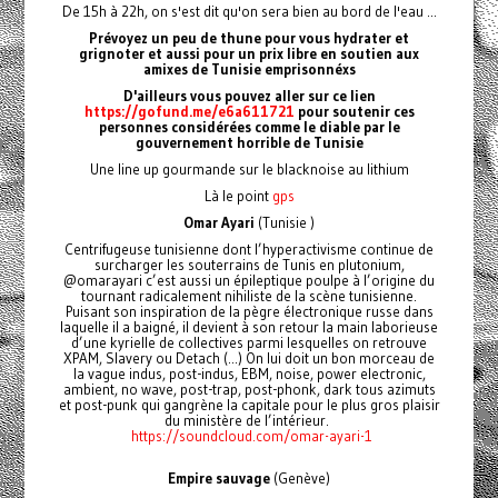
De 15h à 22h, on s'est dit qu'on sera bien au bord de l'eau ...
Prévoyez un peu de thune pour vous hydrater et
grignoter et aussi pour un prix libre en soutien aux
amixes de Tunisie emprisonnéxs
D'ailleurs vous pouvez aller sur ce lien
https://gofund.me/e6a611721
pour soutenir ces
personnes considérées comme le diable par le
gouvernement horrible de Tunisie
Une line up gourmande sur le blacknoise au lithium
Là le point
gps
Omar Ayari
(Tunisie )
Centrifugeuse tunisienne dont l’hyperactivisme continue de
surcharger les souterrains de Tunis en plutonium,
@omarayari c’est aussi un épileptique poulpe à l’origine du
tournant radicalement nihiliste de la scène tunisienne.
Puisant son inspiration de la pègre électronique russe dans
laquelle il a baigné, il devient à son retour la main laborieuse
d’une kyrielle de collectives parmi lesquelles on retrouve
XPAM, Slavery ou Detach (...) On lui doit un bon morceau de
la vague indus, post-indus, EBM, noise, power electronic,
ambient, no wave, post-trap, post-phonk, dark tous azimuts
et post-punk qui gangrène la capitale pour le plus gros plaisir
du ministère de l’intérieur.
https://soundcloud.com/omar-ayari-1
Empire sauvage
(Genève)