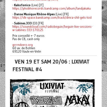
-
Kakofonico
(Live) [IT]
https://phobhorecords.bandcamp.com/album/landjakaku
-
Danse Musique Rhône-Alpes
(Live) [FR]
https://sfx-space.bandcamp.com/track/dmra-shit-gets-lost
-
Sabines.333
(DJ) [FR]
https://soundcloud.com/radiobeguin/beguin-live-sessions-
w-sabines-333-170125
Prix conseillé +- 7 euros
Pas de CB, cash only
grrrndzero.org
60 av. de Bohlen
69120 Vaulx-en-Velin
VEN 19 ET SAM 20/06 : LIXIVIAT
FESTIVAL #4