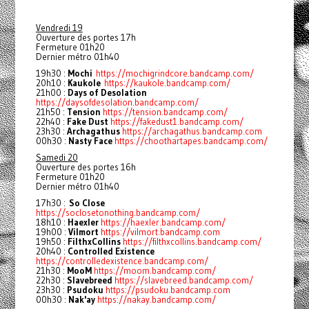
Vendredi 19
Ouverture des portes 17h
Fermeture 01h20
Dernier métro 01h40
19h30 :
Mochi
https://mochigrindcore.bandcamp.com/
20h10 :
Kaukole
https://kaukole.bandcamp.com/
21h00 :
Days of Desolation
https://daysofdesolation.bandcamp.com/
21h50 :
Tension
https://tension.bandcamp.com/
22h40 :
Fake Dust
https://fakedust1.bandcamp.com/
23h30 :
Archagathus
https://archagathus.bandcamp.com
00h30 :
Nasty Face
https://choothartapes.bandcamp.com/
Samedi 20
Ouverture des portes 16h
Fermeture 01h20
Dernier métro 01h40
17h30 :
So Close
https://soclosetonothing.bandcamp.com/
18h10 :
Haexler
https://haexler.bandcamp.com/
19h00 :
Vilmort
https://vilmort.bandcamp.com
19h50 :
FilthxCollins
https://filthxcollins.bandcamp.com/
20h40 :
Controlled Existence
https://controlledexistence.bandcamp.com/
21h30 :
MooM
https://moom.bandcamp.com/
22h30 :
Slavebreed
https://slavebreed.bandcamp.com/
23h30 :
Psudoku
https://psudoku.bandcamp.com
00h30 :
Nak'ay
https://nakay.bandcamp.com/