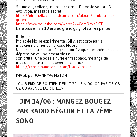
Sound art, collage, impro, performatif, poesie sonore De-
evolution, message secret
https://idmtheftable.bandcamp.com/album/tambourine-
green
https://www.youtube.com/watch?v=CoMQhvpPrTE
Déja passé il y a 18 ans au grand guignol sur les pentes .
B
illy
(us):
Projet de Noise expérimental, Billy, est porté par la
musicienne américaine Rose Moore.
Une prose qui s'auto dénigre pour évoquer les thèmes de la
dépression et l'isolement via un
son brutal. Une poésie hurlé en feedback, mélange de
musique industriel et power electronics.
https://ccbrm.bandcamp.com/track/broken
IMAGE par JOHNNY-WINSTON
+OU-8-PRIX DE SOUTIEN-DEBUT-20H-FIN-00H00-PAS-DE-CB-
GZ-60-AVENUE-DE-BOHLEN
DIM 14/06 : MANGEZ BOUGEZ
PAR RADIO BÉGUIN ET LA 7ÈME
SONO