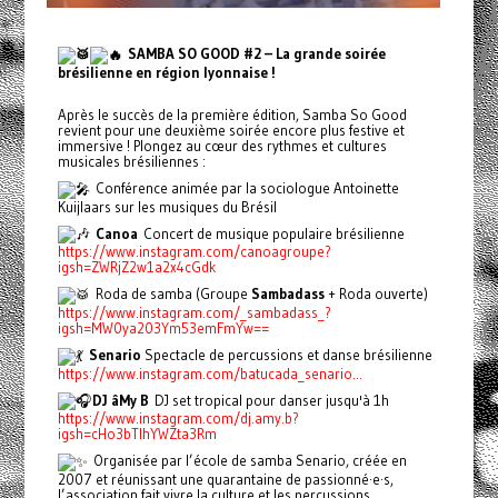
SAMBA SO GOOD #2 – La grande soirée
brésilienne en région lyonnaise !
Après le succès de la première édition, Samba So Good
revient pour une deuxième soirée encore plus festive et
immersive ! Plongez au cœur des rythmes et cultures
musicales brésiliennes :
Conférence animée par la sociologue Antoinette
Kuijlaars sur les musiques du Brésil
Canoa
Concert de musique populaire brésilienne
https://www.instagram.com/canoagroupe?
igsh=ZWRjZ2w1a2x4cGdk
Roda de samba (Groupe
Sambadass
+ Roda ouverte)
https://www.instagram.com/_sambadass_?
igsh=MW0ya203Ym53emFmYw==
Senario
Spectacle de percussions et danse brésilienne
https://www.instagram.com/batucada_senario...
DJ âMy B
DJ set tropical pour danser jusqu'à 1h
https://www.instagram.com/dj.amy.b?
igsh=cHo3bTlhYWZta3Rm
Organisée par l’école de samba Senario, créée en
2007 et réunissant une quarantaine de passionné·e·s,
l’association fait vivre la culture et les percussions