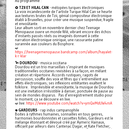
Au programme :
✿ TZII ET HILAL CAN
- mélopées turques électroniques
La voix incandescente de l’artiste Turque Hilal Can se heurte
aux textures brutes de Tzii, génial compositeur électronique
établi à Bruxelles, pour créer une musique suspendue, fragile
et envoûtante.
Leur album sorti en novembre dernier chez Teenage
Menopause ouvre un monde fêlé, vibrant encore des échos
d’instants passés réels ou imaginés donnant à cette
narration électronique onirique, une rassurante patine
surannée aux couleurs du Bosphore.
➫
https://teenagemenopause.bandcamp.com/album/hayalet-
k-r-klar
𓅩 DOURDOU
- musica occitana
Dourdou est un trio marseillais s’inspirant de musiques
traditionnelles occitanes revisitées à sa façon, en mêlant
création et répertoire. Accords rustiques, ragots de
percussion, souffle des voix et fifres qui s’entremêlent aux
effets électroniques; ses inflexions entêtantes exaltent le
folklore. Imprévisible et envoûtante, la musique de Dourdou
est une invitation irrésistible à danser, ponctuée de pause au
sein de mondes disparus. Pas d’enregistrement studio pour
le moment, ça se découvre en live.
➫ live:
https://www.youtube.com/watch?v=ymQeMdUW4mA
𖦹 GARDEURS
- rap indus campanophile
Boites à rythmes humaines, sonnailles en tous genres,
harmonies bourdonnistes et cassettes folles, Gardeurs est le
mélange étonnant et dévoué créé par Aymeric Hainaux,
officiant par ailleurs dans Cantenac Dagar, et Kate Fletcher,