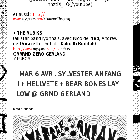
nhztlX_LQ{/youtube}
et aussi :
http://
www.
myspace
.com/
chainan
dthegang
+ THE RUBIKS
(all star band lyonnais, avec Nico de
Ned
, Andrew
de
Duracell
et Seb de
Kabu Ki Buddah
)
http://
www.
myspace
.com/the
rubi
ks
GRRRND ZERO GERLAND
7 EUROS
MAR 6 AVR : SYLVESTER ANFANG
II + HELLVETE + BEAR BONES LAY
LOW @ GRND GERLAND
Kraut Night: