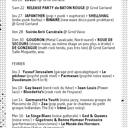
Sam 22 :
RELEASE PARTY de BATON ROUGE
@ Grnd Gerland
Jeu 27 :
JAPANTHER
(pop + punk + euphorie) +
SHELLSHAG
(indie punk foufou) +
BINAIRE
(new wave disco punk prolétaire)
@ Grnd Gerland
Ven 28 :
Soirée Anti Carcérale
@ Grnd Vaise
Dim 30 :
GOUDRON
(Metal Cavalcade, Nord-ouest) +
ROUE DE
SECOURS
(stoner noise, au même étage un peu plus à droite) +
DE GONZAGUE
(math rock tendu, pas très loin) @ Grnd Gerland
Salle Moquette, wou
FEVRIER
Jeu 3 :
Yussuf Jerusalem
(garage pré-apocalyptique) +
Le
pécheur
(psyché punk miel) +
Parmesan
(psyché noise wave) +
Duodenum
(lo-fi lo-fi)
Jeu 10 :
Gay beast
(nerd rock du futur) +
Jean-Louis
(Power
Jazz) +
Blondette's
(zouk rock de l'espace)
Lun 14 :
Germanotta Youth
(noise jazzy, nouveau groupe de
Massimo de ZU) +
Zea
(pop punk, par le chanteur du petit
groupe hollandais The Ex) +
Irène
(jazz noisy)
Mer 16 :
Le Singe Blanc
(noise gutturale) +
God & Queens
(noise emo ) +
Gigotronc & Bonne Humeur Provisoire
(performances/exorcismes) +
Le Musée des Horreurs
(installation/fatras chamanique)