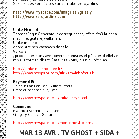
Ses disques sont édités sur son label zerojardins.
http://www.myspace.com/
imagrizzlygrizzly
http://www.zerojardins.com
Ulrike Meinhof
Thomas Jagu: Generateur de fréquences, effets, fm3 buddha
machine, guitare, walkman...
Ulrike meinhof
enregistre ses vacances dans le
Vercors
, produit des sons avec divers ustensiles et pédales d'effets et
mixe le tout en direct. Rassurez-vous, c'est plutôt bien.
http://ulrike.meinhof.free.fr/
http://www.myspace.com/
ulrikemeinhofmusik
Raymond IV
Thibaut Pan Pan Pan: Guitare, effets
Drone quadriphonique, Lyon.
http://www.myspace.com/
thibautraymond
Commune
Matthieu Schmittel: Guitare
Gregory Cuquel: Guitare
http://www.myspace.com/
monnomestcommune
MAR 13 AVR : TV GHOST + SIDA +