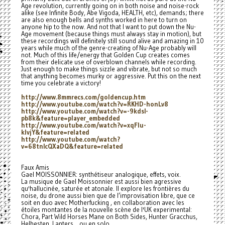
Age revolution, currently going on in both noise and noise-rock
alike (see Infinite Body, Abe Vigoda, HEALTH, etc), demands; there
are also enough bells and synths worked in here to turn on
anyone hip to the now. And not that I want to put down the Nu-
Age movement (because things must always stay in motion), but
these recordings will definitely still sound alive and amazing in 10
years while much of the genre-creating of Nu-Age probably will
not. Much of this life/energy that Golden Cup creates comes
from their delicate use of overblown channels while recording.
Just enough to make things sizzle and vibrate, but not so much
that anything becomes murky or aggressive. Put this on the next
time you celebrate a victory!
http://www.8mmrecs.com/
goldencup.htm
http://www.youtube.com/watch?
v=RKHD-honLv8
http://www.youtube.com/watch?
v=-9kdsI-
pb8k&feature=player_
embedded
http://www.youtube.com/watch?
v=xqFlu-
klvjY&feature=related
http://www.youtube.com/watch?
v=68tnIcQXaDQ&feature=related
Faux Amis
Gael MOISSONNIER: synthétiseur analogique, effets, voix.
La musique de Gael Moissonnier est aussi bien agressive
qu'hallucinée, saturée et atonale. Il explore les frontières du
noise, du drone aussi bien que de l’improvisation libre, que ce
soit en duo avec Motherfucking , en collaboration avec les
étoiles montantes de la nouvelle scène de l'UK experimental:
Chora, Part Wild Horses Mane on Both Sides, Hunter Gracchus,
Helhesten, Lanters... ou en solo.