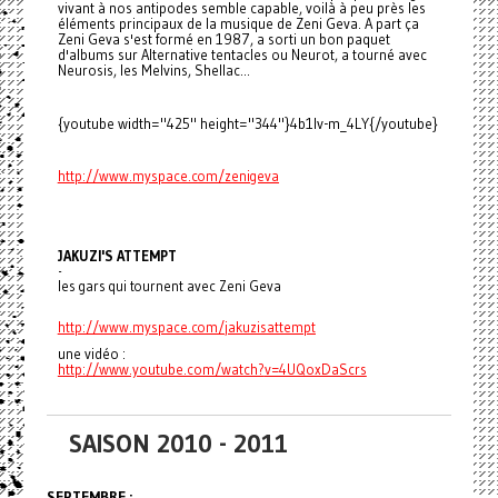
vivant à nos antipodes semble capable, voilà à peu près les
éléments principaux de la musique de Zeni Geva. A part ça
Zeni Geva s'est formé en 1987, a sorti un bon paquet
d'albums sur Alternative tentacles ou Neurot, a tourné avec
Neurosis, les Melvins, Shellac...
{youtube width="425" height="344"}4b1lv-m_4LY{/youtube}
http://www.myspace.com/
zenigeva
JAKUZI'S ATTEMPT
-
les gars qui tournent avec Zeni Geva
http://www.myspace.com/
jakuzisattempt
une vidéo :
http://www.youtube.com/watch?
v=4UQoxDaScrs
SAISON 2010 - 2011
SEPTEMBRE :