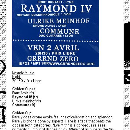
Kosmic Music
Night:
20h30 / Prix Libre
Golden Cup (it)
Faux Amis (fr)
Raymond IV (fr)
Ulrike Meinhof (fr)
Commune (fr)
Golden Cup
Rarely does drone evoke feelings of celebration and splendor.
Rarely is drone done by experts. Here is a tape that beats the
odds in both categories. "Eye Mith" is a gorgeous release
primarily built out of drones of joy. While not as pure as the Nu-