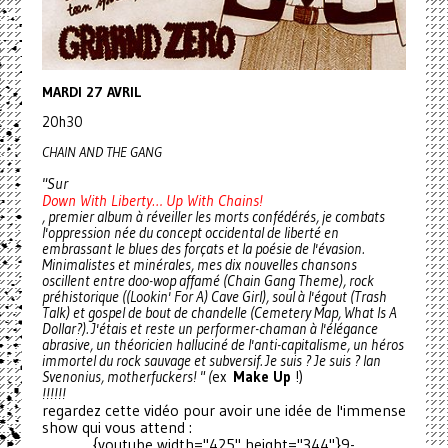
MARDI 27 AVRIL
20h30
CHAIN AND THE GANG
"Sur
Down With Liberty… Up With Chains!
, premier album à réveiller les morts confédérés, je combats
l'oppression née du concept occidental de liberté en
embrassant le blues des forçats et la poésie de l'évasion.
Minimalistes et minérales, mes dix nouvelles chansons
oscillent entre doo-wop affamé (Chain Gang Theme), rock
préhistorique ((Lookin' For A) Cave Girl), soul à l'égout (Trash
Talk) et gospel de bout de chandelle (Cemetery Map, What Is A
Dollar?). J'étais et reste un performer-chaman à l'élégance
abrasive, un théoricien halluciné de l'anti-capitalisme, un héros
immortel du rock sauvage et subversif. Je suis ? Je suis ? Ian
Svenonius, motherfuckers! " (
ex
Make Up
!)
!!!!!!
regardez cette vidéo pour avoir une idée de l'immense
show qui vous attend :
{youtube width="425" height="344"}9-