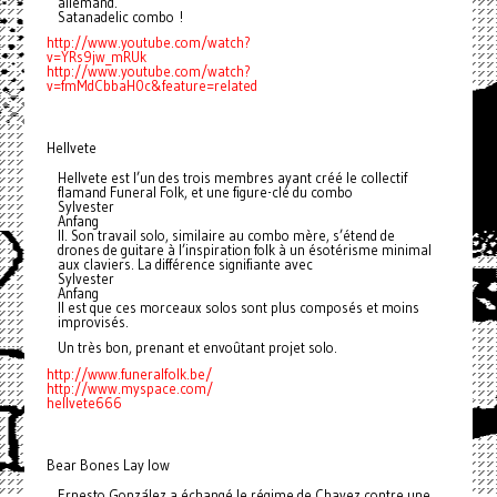
allemand.
Satanadelic combo !
http://www.youtube.com/watch?
v
=YRs9jw_mRUk
http://www.youtube.com/watch?
v
=fmMdCbbaH0c&feature=related
Hellvete
Hellvete est l’un des trois membres ayant créé le collectif
flamand Funeral Folk, et une figure-clé du combo
Sylvester
Anfang
II. Son travail solo, similaire au combo mère, s’étend de
drones de guitare à l’inspiration folk à un ésotérisme minimal
aux claviers. La différence signifiante avec
Sylvester
Anfang
II est que ces morceaux solos sont plus composés et moins
improvisés.
Un très bon, prenant et envoûtant projet solo.
http://www.funeralfolk.be/
http://www.myspace.com/
hellvet
e666
Bear Bones Lay low
Ernesto González a échangé le régime de Chavez contre une