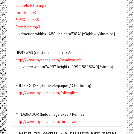
satan-folletto.mp3
tomillo.mp3
EnElQuai.mp3
Prohibido.mp3
{dmotion width="480" height="384"}x3qkbw{/dmotion}
HEAD WAR (crust noise deluxe/ Amiens)
http://www.myspace.com/headwarinfo
{vimeo width="499" height="399"}8838240{/vimeo}
FOLLE EGLISE (drone élégiaque / Cherbourg)
http://www.myspace.com/folleeglise
Mr LABRADOR (bidouillage expé / Rennes)
http://www.myspace.com/mrlabrador