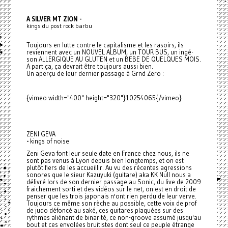
A SILVER MT ZION -
kings du post rock barbu
Toujours en lutte contre le capitalisme et les rasoirs, ils
reviennent avec un NOUVEL ALBUM, un TOUR BUS, un ingé-
son ALLERGIQUE AU GLUTEN et un BEBE DE QUELQUES MOIS.
A part ça, ça devrait être toujours aussi bien.
Un aperçu de leur dernier passage à Grnd Zero :
{vimeo width="400" height="320"}10254065{/vimeo}
ZENI GEVA
-
kings of noise
Zeni Geva font leur seule date en France chez nous, ils ne
sont pas venus à Lyon depuis bien longtemps, et on est
plutôt fiers de les accueillir. Au vu des récentes agressions
sonores que le sieur Kazuyuki (guitare) aka KK Null nous a
délivré lors de son dernier passage au Sonic, du live de 2009
fraichement sorti et des vidéos sur le net, on est en droit de
penser que les trois japonais n'ont rien perdu de leur verve.
Toujours ce même son rèche au possible, cette voix de prof
de judo défoncé au saké, ces guitares plaquées sur des
rythmes aliénant de binarité, ce non-groove assumé jusqu'au
bout et ces envolées bruitistes dont seul ce peuple étrange