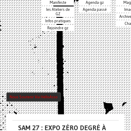
Manifeste
Agenda gz
Mag
les Ateliers de
Agenda passé
Ima
GZ
Archiv
Infos pratiques
Cha
Rejoindre gz
Nous Soutenir Via HelloAsso
SAM 27 : EXPO ZÉRO DEGRÉ À