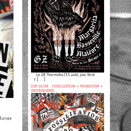
Le 28 Thermidor/15 août, jour férié
s [ ... ]
DIM 16/08 : FOSSILIZATION + PHOBOCOSM +
GROTESQUERIE
 Europe