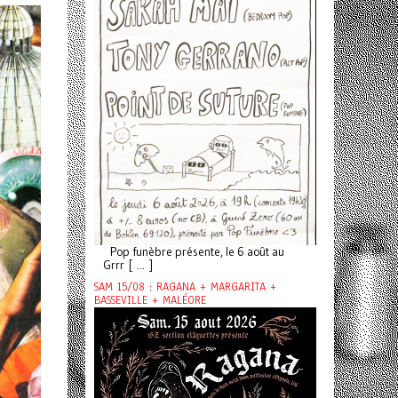
Pop funèbre présente, le 6 août au
Grrr [ ... ]
SAM 15/08 : RAGANA + MARGARITA +
BASSEVILLE + MALÉORE