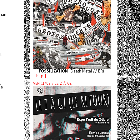
uman
e
t
FOSSILIZATION
(Death Metal // BR)
http [ ... ]
,
VEN 11/09 : LE Z À GZ
ma