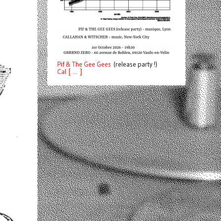
Pif
& The Gee Gees
(release party !)
C
a
l [ ... ]