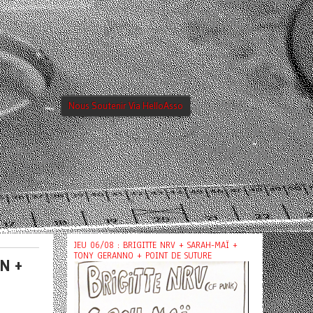
Nous Soutenir Via HelloAsso
JEU 06/08 : BRIGITTE NRV + SARAH-MAÏ +
TONY GERANNO + POINT DE SUTURE
N +