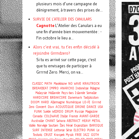
plusieurs mois d’une campagne de
dénigrement, à travers des prises de...
SURVIE DE L'ATELIER DES CANULARS
Cagnotte
L’Atelier des Canulars a eu
une fin d'année bien mouvementée : -
Fin octobre le lieu a...
Alors c'est vrai, tu t'es enfin décidé à
rejoindre Grrrndzero?
Si tu es arrivé sur cette page, c'est
que tu envisages de participer à
Grrrnd Zero. Merci, on va...
CLASSIC
MATH
Macédoine
NO WAVE
KRAUTROCK
BREAKBEAT
IMPRO
ANARCHO
Indonésie
Pologne
Malaysie
Hollande
Pays-bas
Islande
Somalie
HARDCORE
BREAKCORE
Danemark
Tadjikistan
DOOM
HARD
Allemagne
Numérique
LO-FI
Grrrnd
Concert
Zero
Divx
ACOUSTIQUE
DRONE
DANCE
USA
FUNK
Suède
WEIRDO
DRUM
Russie
Magazine
Canada
COLDWAVE
Italie
France
AVANT-GARDE
Australie
CHANT
Sahara
ABSTRACT
HEAVY METAL
Vidéo
Norvège
Soutien
Îles Féroé
Exposition
BAROQUE
SURF
INTENSE
Lettonie
Série
ELECTRO
PUNK
Le
Tostaki
CRUST
Kraspek Mysik
FREE
JAZZ
GOTH