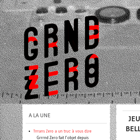
A LA UNE
JEU
BEL
Trrrans Zero a un truc à vous dire
Grrrnd Zero fait l’objet depuis