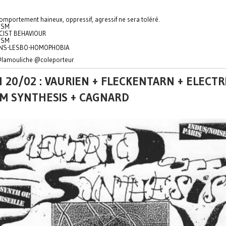
omportement haineux, oppressif, agressif ne sera toléré.
ISM
CIST BEHAVIOUR
ISM
NS-LESBO-HOMOPHOBIA
 @lamouliche @coleporteur
 20/02 : VAURIEN + FLECKENTARN + ELECTR
M SYNTHESIS + CAGNARD