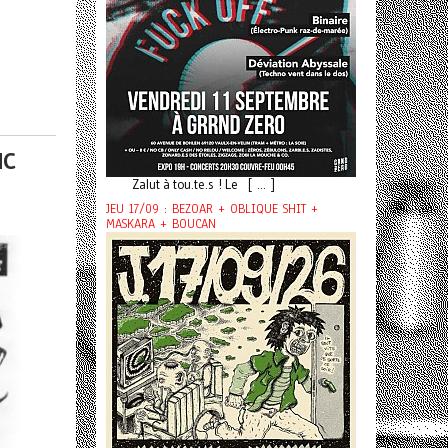
IC
Zalut à tou.te.s ! Le [ ... ]
JEU 17/09 : BEZOAR + OBLIQUE SHIT +
MASKARA + BOUCAN