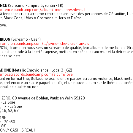
ENCE
(Screamo - Empire Byzontin - FR)
/potence.bandcamp.com/album/cinq-ann-es-de-nuit
à tendance crust/screamo rentre dedans avec des personnes de Géraniüm, H
, Black Code, I Was A Cosmonaut Hero et Daïtro.
love.
MBLON
(Screamo - Caen)
/tromblon.bandcamp.com/.../je-me-fiche-d-tre-fran-ais
2014, Tromblon nous sers un screamo de qualité, leur album « Je me fiche d’êtr
 » est une ode à la liberté rageuse, mettant en scène la rancœur et la détresse e
r des soldats.
ADONE
(Metallic Emoviolence - Local 3 - GZ)
/emocatrecords.bandcamp.com/album/love
nt en format trio, Belladone oscille entre parties screamo violence, black métal
, bref encore un sacré paquet de riffs, et un nouvel album sur le thème du ciné
ional, de qualité ou non !
ZERO, 60 Avenue de Bohlen, Vaulx en Velin 69120
- La Soie
 T7 - La Soie
, 16, 52, 67
 19h
s : 20h30
- 8€
 ONLY CASH IS REAL !