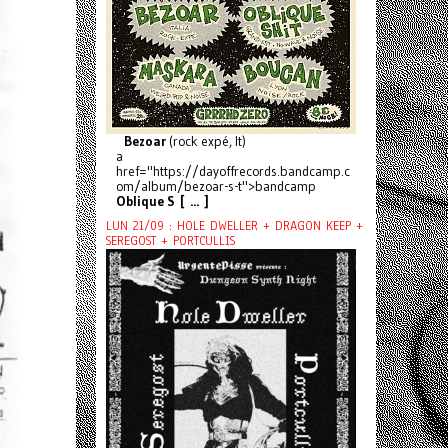
Bezoar
(rock expé, It)
a
href="https://dayoffrecords.bandcamp.c
om/album/bezoar-s-t">bandcamp
Oblique S [ ... ]
LUN 21/09 : HOLE DWELLER + DRAGON KEEP +
SEREGOST + PORTCULLIS