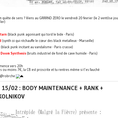
n quête de sens ? Viens au GRRRND ZERO le vendredi 20 fevrier (le 2 ventôse jou
ler)
tarn
(black punk agonisant qui tord le bide - Paris)
d
(synth oi qui réchauffe le cœur des black metalleux - Marseille)
(black punk incitant au vandalisme - Paris crasse)
c Doom Synthesis
(bruits industriel de fond de cave humide - Paris)
mence vers 20h
us ou moins 7€, la CB est proscrite et tu rentres même si t’es fauché
: @robrche
 15/02 : BODY MAINTENANCE + RANK +
KOLNIKOV