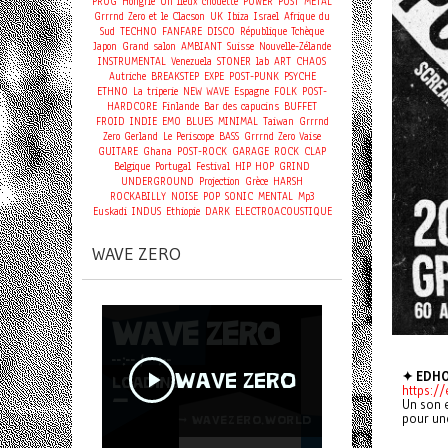
PROG
Hongrie
Un lieux chouette
POWER
POST
METAL
Grrrnd Zero et le Clacson
UK
Ibiza
Israel
Afrique du
Sud
TECHNO
FANFARE
DISCO
République Tchèque
Japon
Grand salon
AMBIANT
Suisse
Nouvelle-Zélande
INSTRUMENTAL
Venezuela
STONER
lab
ART
CHAOS
Autriche
BREAKSTEP
EXPE
POST-PUNK
PSYCHE
ETHNO
La triperie
NEW WAVE
Espagne
FOLK
POST-
HARDCORE
Finlande
Bar des capucins
BUFFET
FROID
INDIE
EMO
BLUES
MINIMAL
Taiwan
Grrrnd
Zero Gerland
Le Periscope
BASS
Grrrnd Zero Vaise
GUITARE
Ghana
POST-ROCK
GARAGE
ROCK
CLAP
Belgique
Portugal
Festival
HIP HOP
GRIND
UNDERGROUND
Projection
Grèce
HARSH
ROCKABILLY
NOISE
POP
SONIC
MENTAL
Mp3
Euskadi
INDUS
Ethiopie
DARK
ELECTROACOUSTIQUE
WAVE ZERO
✦ EDHO
https:/
Un son e
pour un