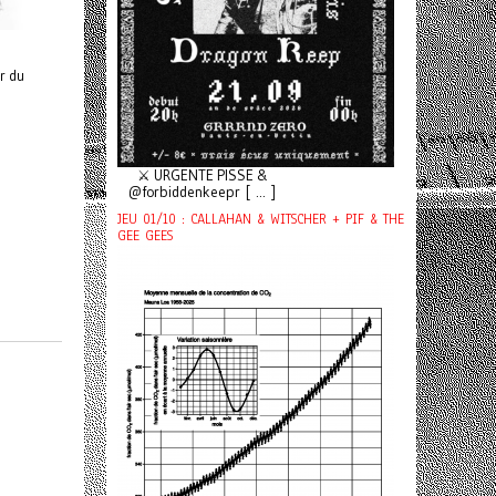
r du
⚔️ URGENTE PISSE &
@forbiddenkeepr [ ... ]
JEU 01/10 : CALLAHAN & WITSCHER + PIF & THE
GEE GEES