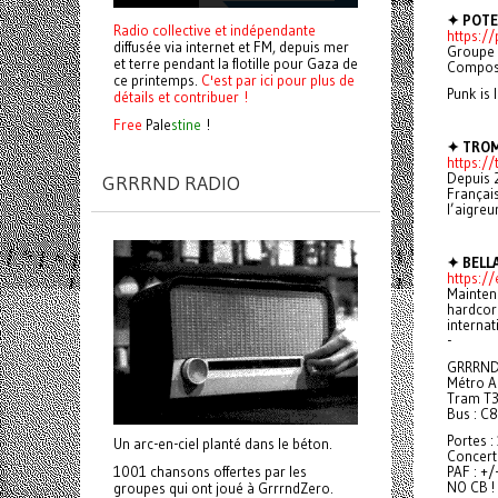
✦ POT
Radio collective et indépendante
https:/
diffusée via internet et FM, depuis mer
Groupe 
et terre pendant la flotille pour Gaza de
Compost
ce printemps.
C'est par ici pour plus de
Punk is 
détails et contribuer !
Free
Pale
stine
!
✦ TRO
https:/
Depuis 
GRRRND RADIO
Français
l’aigreu
✦ BELL
https:/
Maintena
hardcore
internat
-
GRRRND 
Métro A 
Tram T3,
Bus : C8
Portes :
Un arc-en-ciel planté dans le béton.
Concert
PAF : +/
1001 chansons offertes par les
NO CB !
groupes qui ont joué à GrrrndZero.