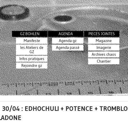
GZ BOHLEN
AGENDA
PIECES JOINTES
Manifeste
Agenda gz
Magazine
les Ateliers de
Agenda passé
Imagerie
GZ
Archives chaos
Infos pratiques
Chantier
Rejoindre gz
 30/04 : EDHOCHULI + POTENCE + TROMBLO
LADONE