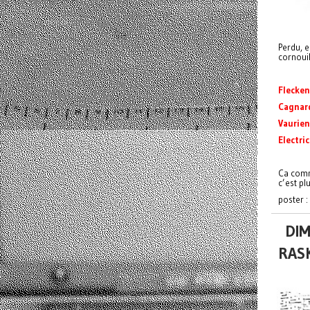
Perdu, e
cornouil
Flecken
Cagnar
Vaurien
Electri
Ca com
c’est pl
poster 
DIM
RAS