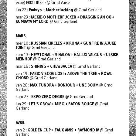
expé) PRIX LIBRE - @ Grnd Vaise
lun 22 :
Embryo + Motherfucking
@ Grnd Gerland
mar 23 :
JACKIE-O MOTHERFUCKER + DRAGGING AN OX +
KUMBAYA MY LORD
@ Grnd Gerland
MARS
mer 10 :
RUSSIAN CIRCLES + KIRUNA + GUNFIRE IN A JUKE
JOINT
@ Grnd Gerland
sam 13 :
HEY!TONAL + SINALOA + HALLUX VALGUS + ULRIKE
MEINHOF
@ Grnd Gerland
mar 16 :
SHINING + CHEWBACCA
@ Grnd Gerland
ven 19 :
FABIO VISCOGLIOSI + ABOVE THE TREE + ROYAL
CHORD
@ Grnd Gerland
ven 26 :
MAX TUNDRA + BONJOUR + UNE BOUM
@ Grnd
Gerland
sam 27 :
EXPO ZERO DEGRE
@ Grnd Gerland
lun 29 :
LET'S GROW + JAIBO + BATON ROUGE
@ Grnd
Gerland
AVRIL
ven 2 :
GOLDEN CUP + FAUX AMIS + RAYMOND IV
@ Grnd
Gerland