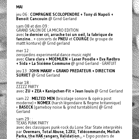
MAI
jeu 06 :
COMPAGNIE SCOLOPENDRE + Tony di Napoli +
Benoit Cancouin
@ Grnd Gerland
sam 08 et dim 09 :
GRAND SALON DE LA MICRO EDITION
avec
le dernier cri, arrache toi un oeil, la fabrique de
fanzine
... + concerts de
PNEU
et
COURGE
(le groupe de
mattt konture) @ Grnd gerland
mer 12 :
zerojardins experimental dance music night
avec
Clara clara + MOEMLIEN + Laser Poodle + Eva Rødbro
+ Sida + La Sixième Commune
@ grnd Gerland - GRATUIT
jeu 13 :
JOHN MAKAY + GRAND PREDATEUR + DIRECTION
SURVET
@ Grnd Gerland
mar 18 :
ZZZZZ PARTY
avec
ZU + ZEA + Kanipchen-Fit + Jean louis
@ Grnd Gerland
sam 22 :
MELTED MEN
(bricolage sonore & opéra post
moderne) +
NOMEX
(harsh légendaire & flegme britannique)
+
BASECK
(gameboy noise & grind turntablism) @ Grnd
Gerland
sam 29 : :
TEXAS PUNK PARTY
avec des classiques punk-rock du Lone Star State interprétés
par
Overmars, Total Abuse, 12XU, Télécommande, Mollah
Parka, the HAK rangers, Validation...
+ Expo posters de