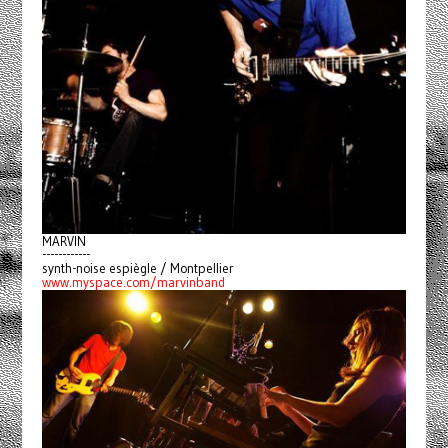
MARVIN
------------
synth-noise espiègle / Montpellier
www.myspace.com/marvinband