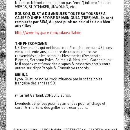
Noise-rock émotionnel (et non pas "emo") influencé par les
WIPERS, SHOTMAKER, UNWOUND, etc.
BOUBOU, KURT A DU ANNULER TOUTE SA TOURNEE A
CAUSE D UNE HISTOIRE DE MAIN QUI A (TRES) MAL. Ils sont
remplacés par SIDA, du post punk noise qui fait du bien
aux filles.
http://www.myspace.com/sidaoscillation
THE PHEROMOANS
UK. Des jeunes qui ont beaucoup écouté d'obscurs 45 tours
vieux de trente ans, du genre de ceux qu'on trouve
rassemblés sur les compiles Messthetics (Desperate
Bicycles, Scrotum Poles, Animals & Men, etc.). Garage-punk-
lo fi approximatif avec des disques & cassettes sortis entre
autres sur Night People & Convulsive records.
KIRUNA
Lyon. Quatuor noise-rock influencé par la scène noise
française des années 90.
@ Grrnd Gerland, 20H30, 5 euros.
Éventuels bénéfices pour les amendes pour affichage et
sortir Grrnd Zero des griffes du trésor public.