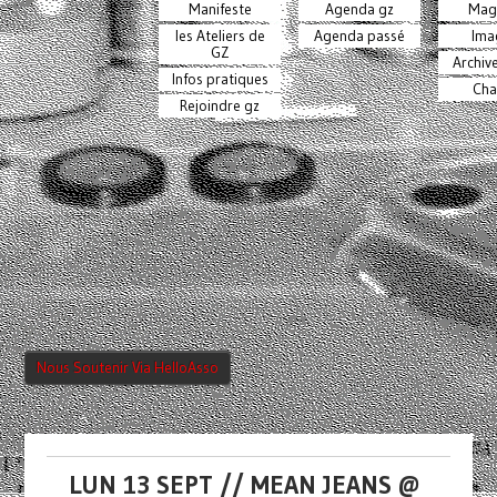
Manifeste
Agenda gz
Mag
les Ateliers de
Agenda passé
Ima
GZ
Archiv
Infos pratiques
Cha
Rejoindre gz
Nous Soutenir Via HelloAsso
LUN 13 SEPT // MEAN JEANS @