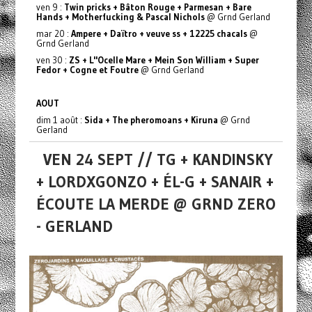
ven 9 :
Twin pricks + Bâton Rouge + Parmesan + Bare
Hands + Motherfucking & Pascal Nichols
@ Grnd Gerland
mar 20 :
Ampere + Daïtro + veuve ss + 12225 chacals
@
Grnd Gerland
ven 30 :
ZS + L''Ocelle Mare + Mein Son William + Super
Fedor + Cogne et Foutre
@ Grnd Gerland
AOUT
dim 1 août :
Sida + The pheromoans + Kiruna
@ Grnd
Gerland
VEN 24 SEPT // TG + KANDINSKY
+ LORDXGONZO + ÉL-G + SANAIR +
ÉCOUTE LA MERDE @ GRND ZERO
- GERLAND