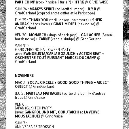
PART CHIMP
(rock ? noise ? furie ?) +
HTRK
@ GRND VAISE
SAM 24 :
MÂÄK''S SPIRIT
(collectif d''impro) +
R.Y.R
@
GrndGerland (coprod entre gaffer et le Périscope)
DIM 25 :
THANK YOU
(thrill jockey - baltimore) +
SHEIK
ANORAK
(héros local) +
GIANT MIDJET
(pakinoise) @
GrndGerland
VEN 30 :
MONARCH
(kings of dark-pop) +
GALLAGHER
(Beaux-
harsh noise) +
CARNE
(veggie sludge) @ GrndGerland
SAM 31 :
GRND ZERO NO HALLOWEEN PARTY
avec
EVANGELISTA/CARLA BOZULICH + ACTION BEAT +
ORCHESTRE TOUT PUISSANT MARCEL DUCHAMP
@
GrndGerland
NOVEMBRE
MAR 3 :
SOCIAL CIRCKLE + GOOD GOOD THINGS + ABJECT
OBJECT
@ GrndGerland
JEU 5 :
MARTEAU MATRAQUE
(sortie d''album) + d'autres
trucs @ GrndVaise
VEN 6 :
JAPAN (GLK)ITCH PARTY
(avec
GANGPOL UND MIT, OORUTAICHI et LA VEUVE
MOUSTACHUE
) @ Grnd Vaise
SAM 7 :
ANNIVERSAIRE TROKSON