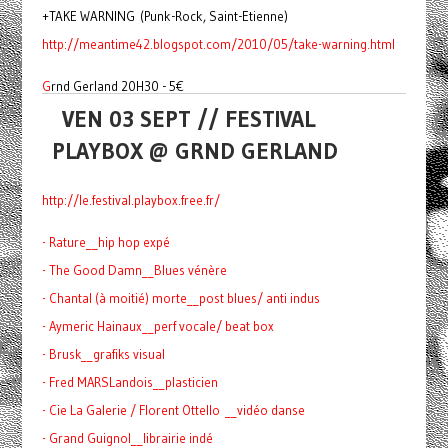
+TAKE WARNING (Punk-Rock, Saint-Etienne)
http://meantime42.blogspot.
com/2010/05/take-warning.html
G
rnd Gerland 20H30 - 5€
VEN 03 SEPT // FESTIVAL
PLAYBOX @ GRND GERLAND
http://le.festival.playbox.
free.fr/
- Rature__hip hop expé
- The Good Damn__Blues vénère
- Chantal (à moitié) morte__post blues/ anti indus
- Aymeric Hainaux__perf vocale/ beat box
- Brusk__grafiks visual
- Fred MARSLandois__plasticien
- Cie La Galerie / Florent Ottello __vidéo danse
- Grand Guignol__librairie indé