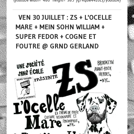
{youtube width="480" height="385"}g7Rqdw44z0E{/youtube}
VEN 30 JUILLET : ZS + L'OCELLE
MARE + MEIN SOHN WILLIAM +
SUPER FEDOR + COGNE ET
FOUTRE @ GRND GERLAND