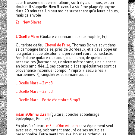
Leur troisième et dernier album, sorti il y a un mois, est un
double. Il s’appelle
New Slaves
. La sixième plage éponyme
dure 20 minutes. Un peu moins surprenant qu’à leurs débuts,
mais ça envoie :
Zs - New Slaves
L'Ocelle Mare
(Guitare visionnaire et spasmophile, Fr)
Guitariste de feu-
Cheval de Frise
, Thomas Bonvalet vit dans
sa campagne landaise, près de Bordeaux, et a développé un
jeu guitaristique absolument personnel voire iconoclaste.
Armé d'une guitare classique, d'un banjo, de quelques
accessoires (harmonica, un vieux métronome, une planche
en bois amplifiée...), ses courtes pièces spéculatives sont de
provenance inconnue (compo ? impro ? séculaires ?
martiennes ?), singulières et romanesques :
L'Ocelle Mare – 2.mp3
L'Ocelle Mare – 3.mp3
L'Ocelle Mare – Porte d'octobre 3.mp3
mEin sOhn wiLLiam
(guitare, boucles et badinage
épileptique, Rennes)
En plus facétieux,
mEin sOhn wiLLam
sera également seul
avec sa guitare, sobrement entouré de ses multiples
personnalité. Entre gentil zouave, boucles rythmiques