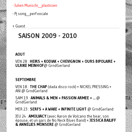
- Julien Munschi__plasticien
- Pj song__perf vocale
+ Guest
SAISON 2009 - 2010
AOUT
VEN 28 :
HEIRS + KODIAK + CHEVIGNON + OURS BIPOLAIRE +
ULRIKE MEINHOF
@ GrndGerland
SEPTEMBRE
VEN 18 :
THE CHAP
(dada disco rock) + NICKEL PRESSING +
ANI @ GrndGerland
SAM 19 :
ANIMALS & MEN + PASSION ARMEE + ...
@
GrndGerland
MER 23 :
SERFS + A WAKE + INFINITE LIGHT
@ GrndGerland
JEU 24 :
AMOLVACY
(avec Aaron de Volcano the bear, son
épouse, et un gars de No Neck Blues Band) +
JESSICA BAILIFF
& ANNELIES MONSERE
@ GrndGerland