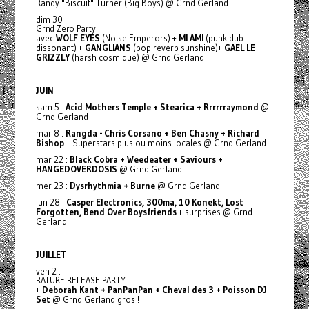
Randy "Biscuit" Turner (Big Boys) @ Grnd Gerland
dim 30 :
Grnd Zero Party
avec
WOLF EYES
(Noise Emperors) +
MI AMI
(punk dub
dissonant) +
GANGLIANS
(pop reverb sunshine)+
GAEL LE
GRIZZLY
(harsh cosmique) @ Grnd Gerland
JUIN
sam 5 :
Acid Mothers Temple + Stearica + Rrrrrraymond
@
Grnd Gerland
mar 8 :
Rangda - Chris Corsano + Ben Chasny + Richard
Bishop
+ Superstars plus ou moins locales @ Grnd Gerland
mar 22 :
Black Cobra + Weedeater + Saviours +
HANGEDOVERDOSIS
@ Grnd Gerland
mer 23 :
Dysrhythmia + Burne
@ Grnd Gerland
lun 28 :
Casper Electronics, 300ma, 10 Konekt, Lost
Forgotten, Bend Over Boysfriends
+ surprises @ Grnd
Gerland
JUILLET
ven 2 :
RATURE RELEASE PARTY
+
Deborah Kant + PanPanPan + Cheval des 3 + Poisson DJ
Set
@ Grnd Gerland gros !