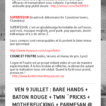
efficaces et transpiration sous-cutanée, il produit une
andouille-pop plutôt douée :
http://vimeo.com/9493993
SUPERFEDOR
(krautrock débonnaire for Casiotone lovers,
Chambéry)
SUPERFEDOR, c’est un gloubiboulga formidable de surf music,
acid rock, musique moghole, post-punk, pop japonais, doom
balkanique et b.o de séries Z...
Leurs compos sont remarquables et ils portent le latex mieux
que quiconque.
http://www.myspace.com/superfedor
COGNE ET FOUTRE
(vidéo, larsens et niveau de gris, Lyon)
Cogne et Foutre est un projet mêlant vidéo et son de manière
expérimentale. À la fois brutale et réfléchie, la démarche autant
que la réalisation nous ont séduit. Quand la forêt vous prend,
prenez-en !
http://www.
fuckbookandmyspaceto.lux
VEN 9 JUILLET : BARE HANDS +
BATON ROUGE + TWIN ¨PRICKS +
MOTHERFUCKING + PARMESAN @