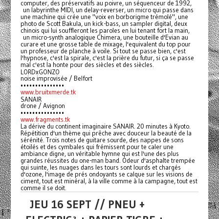
computer, des préservatifs au poivre, un séquenceur de 1992,
un labyrinthe MIDI, un delay-reverser, un micro qui passe dans
une machine qui crée une "voix en borborigme trémolé", une
photo de Scott Bakula, un kick-bass, un sampler digital, deux
chinois qui lui souffleront les paroles en lui tenant fort la main,
un micro-synth analogique Chimera, une bouteille d'Evian au
curare et une grosse table de mixage, l'equivalent du top pour
un professeur de planche à voile. Si tout se passe bien, c'est
l'hypnose, c'est la spirale, c'est la prière du futur, si ça se passe
mal c'est la honte pour des siècles et des siècles.
LORDxGONZO
noise improvisée / Belfort
•••••••••••••••
www.bruitxmerde.tk
SANAIR
drone / Avignon
•••••••••••••••
www.fragments.tk
La dérive du continent imaginaire SANAIR. 20 minutes à Kyoto.
Répétition d'un thème qui prêche avec douceur la beauté de la
sérénité. Trois notes de guitare sourde, des nappes de sons
étoilés et des cymbales qui frémissent pour te caler une
ambiance digne, un véritable hymne qui est l'une des plus
grandes réussites du one-man band. Odeur d'asphalte trempée
qui suinte, les nuages dans les tours sont lourds et chargés
d'ozone, l'image de prés ondoyants se calque sur les visions de
ciment, tout est minéral, à la ville comme à la campagne, tout est
comme il se doit.
JEU 16 SEPT // PNEU +