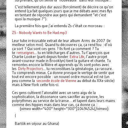
surprenant, qu’on sente la “nouveauté” dans leur musique...
C’est tellement plus dur aussi (forcément) de décrire ce qu’on
entend (ça fait quelques jours que je me débats avec mes flys
en tentant de répondre aux gens qui demandent “et c’est
quoi la musique ?”).
La première fois que j’ai entendu Zs c’était ce morceau :
ZS - Nobody Wants to Be Had.mp3
Leur tube irrécusable extrait de leur album Arms de 2007 (le
meilleur selon moi). Quand tu découvres ça, ça rend fou : d’où
ça sort ? Qui sont ces gens ? Ils font ça comment ? Tu
te
renseignes
... tu en télécharges d’autres. Tu t’aperçois que
Charlie Looker (parti depuis fonder
Extra Life
, l’autre projet
avant-coureur made in Brooklyn) tient la guitare et chante. Tu
remontes encore la filière et apprends qu’ils sont potes avec
les
Dirty Projectors
... tu reconstitues la généalogie, ça rassure.
Tu comprends mieux. Ça donne presque le vertige de sentir que
tout est encore possible : un nouvel ordre musical est né (un
peu comme la
seconde école de Vienne
au début du XXe siècle)
mais à New-York cette fois-ci.
Ces gens cultivent l’atonalité avec un sens aigu de la
sophistication, la dissonance sans sacrifier au groove, les
polyrythmes au service de la transe… et tapent dans leurs mains
comme des hippies mais dans leur cas, ça donne ça :
{vimeo width="400" height="300"}10494524{/vimeo}
(
Bartók en séjour au Ghana)