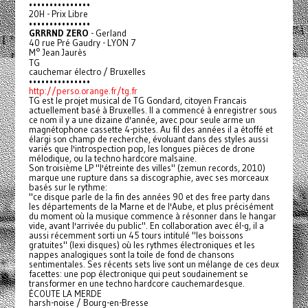
•••••••••••••••
20H - Prix Libre
•••••••••••••••
GRRRND ZERO
- Gerland
40 rue Pré Gaudry - LYON 7
M° Jean Jaurès
TG
cauchemar électro / Bruxelles
•••••••••••••••
http://perso.orange.fr/tg.fr
TG est le projet musical de TG Gondard, citoyen Francais
actuellement basé à Bruxelles. Il a commencé à enregistrer sous
ce nom il y a une dizaine d'année, avec pour seule arme un
magnétophone cassette 4-pistes. Au fil des années il a étoffé et
élargi son champ de recherche, évoluant dans des styles aussi
variés que l'introspection pop, les longues pièces de drone
mélodique, ou la techno hardcore malsaine.
Son troisième LP "l'étreinte des villes" (zemun records, 2010)
marque une rupture dans sa discographie, avec ses morceaux
basés sur le rythme:
"ce disque parle de la fin des années 90 et des free party dans
les départements de la Marne et de l'Aube, et plus précisément
du moment où la musique commence à résonner dans le hangar
vide, avant l'arrivée du public". En collaboration avec él-g, il a
aussi récemment sorti un 45 tours intitulé "les boissons
gratuites" (lexi disques) où les rythmes électroniques et les
nappes analogiques sont la toile de fond de chansons
sentimentales. Ses récents sets live sont un mélange de ces deux
facettes: une pop électronique qui peut soudainement se
transformer en une techno hardcore cauchemardesque.
ÉCOUTE LA MERDE
harsh-noise / Bourg-en-Bresse