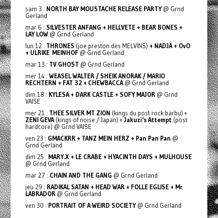
sam 3 :
NORTH BAY MOUSTACHE RELEASE PARTY
@ Grnd
Gerland
mar 6 :
SILVESTER ANFANG + HELLVETE + BEAR BONES +
LAY LOW
@ Grnd Gerland
lun 12 :
THRONES
(joe preston des MELVINS)
+ NADJA + OvO
+ ULRIKE MEINHOF
@ Grnd Gerland
mar 13 :
TV GHOST
@ Grnd Gerland
mer 14 :
WEASEL WALTER / SHEIK ANORAK / MARIO
RECHTERN + FAT 32 + CHEWBACCA
@ Grnd Gerland
dim 18 :
KYLESA + DARK CASTLE + SOFY MAJOR
@ Grnd
VAISE
mer 21 :
THEE SILVER MT ZION
(kings du post rock barbu) +
ZENI GEVA
(kings of noise / Japan) +
Jakuzi's Attempt
(post
hardcore) @ Grnd VAISE
ven 23 :
GMACKRR + TANZ MEIN HERZ + Pan Pan Pan
@
Grnd Gerland
dim 25 :
MARY.X + LE CRABE + HYACINTH DAYS + MULHOUSE
@ Grnd Gerland
mar 27 :
CHAIN AND THE GANG
@ Grnd Gerland
jeu 29 :
RADIKAL SATAN + HEAD WAR + FOLLE EGLISE + Mr
LABRADOR
@ Grnd Gerland
ven 30 :
PORTRAIT OF A WEIRD SOCIETY
@ Grnd Gerland