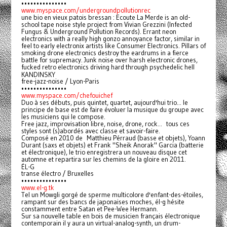
•••••••••••••••
www.myspace.com/undergroundpollutionrec
une bio en vieux patois bressan : Ecoute La Merde is an old-
school tape noise style project from Vivian Grezzini (Infected
Fungus & Underground Pollution Records). Errant neon
electronics with a really high gonzo annoyance factor, similar in
feel to early electronix artists like Consumer Electronics. Pillars of
smoking drone electronics destroy the eardrums in a fierce
battle for supremacy. Junk noise over harsh electronic drones,
fucked retro electronics driving hard through psychedelic hell
KANDINSKY
free-jazz-noise / Lyon-Paris
•••••••••••••••
www.myspace.com/chefouichef
Duo à ses débuts, puis quintet, quartet, aujourd'hui trio... le
principe de base est de faire évoluer la musique du groupe avec
les musiciens qui le compose.
Free jazz, improvisation libre, noise, drone, rock... tous ces
styles sont (s)abordés avec classe et savoir-faire.
Composé en 2010 de Matthieu Pérraud (basse et objets), Yoann
Durant (saxs et objets) et Frank "Sheik Anorak" Garcia (batterie
et électronique), le trio enregistrera un nouveau disque cet
automne et repartira sur les chemins de la gloire en 2011.
ÉL-G
transe électro / Bruxelles
•••••••••••••••
www.el-g.tk
Tel un Mowgli gorgé de sperme multicolore d'enfant-des-étoiles,
rampant sur des bancs de japonaises moches, él-g hésite
constamment entre Satan et Pee-Wee Hermann.
Sur sa nouvelle table en bois de musicien français électronique
contemporain il y aura un virtual-analog-synth, un drum-