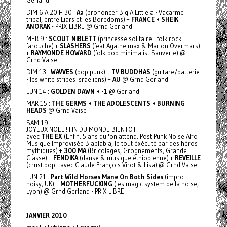
Gerland
DIM 6 A 20 H 30 :
Aa
(prononcer Big A Little a - Vacarme
tribal, entre Liars et les Boredoms) +
FRANCE + SHEIK
ANORAK
- PRIX LIBRE @ Grnd Gerland
MER 9 :
SCOUT NIBLETT
(princesse solitaire - folk rock
farouche) +
SLASHERS
(feat Agathe max & Marion Overmars)
+
RAYMONDE HOWARD
(folk-pop minimalist Sauver e) @
Grnd Vaise
DIM 13 :
WAVVES
(pop punk) +
TV BUDDHAS
(guitare/batterie
- les white stripes israëliens) +
AU
@ Grnd Gerland
LUN 14 :
GOLDEN DAWN + -1
@ Gerland
MAR 15 :
THE GERMS + THE ADOLESCENTS + BURNING
HEADS
@ Grnd Vaise
SAM 19 :
JOYEUX NOËL ! FIN DU MONDE BIENTOT
avec
THE EX
(Enfin. 5 ans qu''on attend. Post Punk Noise Afro
Musique Improvisée Blablabla, le tout éxécuté par des héros
mythiques) +
300 MA
(Bricolages, Grognements, Grande
Classe) +
FENDIKA
(danse & musique éthiopienne) +
REVEILLE
(crust pop - avec Claude François Virot & Lisa) @ Grnd Vaise
LUN 21 :
Part Wild Horses Mane On Both Sides
(impro-
noisy, UK) +
MOTHERFUCKING
(les magic system de la noise,
Lyon) @ Grnd Gerland - PRIX LIBRE
JANVIER 2010