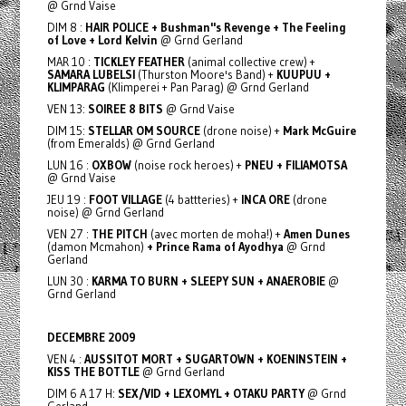
@ Grnd Vaise
DIM 8 :
HAIR POLICE + Bushman''s Revenge + The Feeling
of Love + Lord Kelvin
@ Grnd Gerland
MAR 10 :
TICKLEY FEATHER
(animal collective crew) +
SAMARA LUBELSI
(Thurston Moore's Band) +
KUUPUU +
KLIMPARAG
(Klimperei + Pan Parag) @ Grnd Gerland
VEN 13:
SOIREE 8 BITS
@ Grnd Vaise
DIM 15:
STELLAR OM SOURCE
(drone noise) +
Mark McGuire
(from Emeralds) @ Grnd Gerland
LUN 16 :
OXBOW
(noise rock heroes) +
PNEU + FILIAMOTSA
@ Grnd Vaise
JEU 19 :
FOOT VILLAGE
(4 battteries) +
INCA ORE
(drone
noise) @ Grnd Gerland
VEN 27 :
THE PITCH
(avec morten de moha!) +
Amen Dunes
(damon Mcmahon)
+ Prince Rama of Ayodhya
@ Grnd
Gerland
LUN 30 :
KARMA TO BURN + SLEEPY SUN + ANAEROBIE
@
Grnd Gerland
DECEMBRE
2009
VEN 4 :
AUSSITOT MORT + SUGARTOWN + KOENINSTEIN +
KISS THE BOTTLE
@ Grnd Gerland
DIM 6 A 17 H:
SEX/VID + LEXOMYL + OTAKU PARTY
@ Grnd