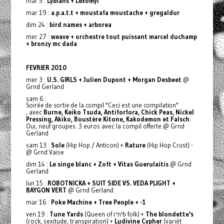
mar 5 :
Lybians + Lexomyl
mar 19 :
a.p.a.t.t + moustafa moustache + gregaldur
dim 24 :
bird names + arborea
mer 27 :
weave + orchestre tout puissant marcel duchamp
+ bronzy mc dada
FEVRIER 2010
mer 3 :
U.S. GIRLS + Julien Dupont + Morgan Desbeet
@
Grnd Gerland
sam 6 :
Soirée de sortie de la compil "Ceci est une compilation"
, avec
Burne, Keiko Tsuda, Antiforfora, Chick Peas, Nickel
Pressing, Akiko, Boustère Kitone, Kakodemon et Falsch
.
Oui, neuf groupes. 3 euros avec la compil offerte @ Grnd
Gerland
sam 13 :
Sole
(Hip Hop / Anticon) +
Rature
(Hip Hop Crust) -
@ Grnd Vaise
dim 14 :
Le singe blanc + Zoft + Vitas Guerulaitis
@ Grnd
Gerland
lun 15 :
ROBOTNICKA + SUIT SIDE VS. VEDA PLIGHT +
BAYGON VERT
@ Grnd Gerland
mar 16 :
Poke Machine + Tree People + -1
ven 19 :
Tune Yards
(Queen of r'n'b folk) +
The blondette's
(rock, sexitude, transpiration) +
Ludivine Cypher
(varièt