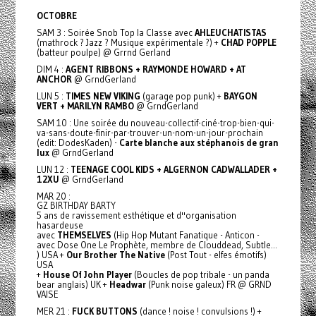
OCTOBRE
SAM 3 : Soirée Snob Top la Classe avec
AHLEUCHATISTAS
(mathrock ? Jazz ? Musique expérimentale ?) +
CHAD POPPLE
(batteur poulpe) @ Grrnd Gerland
DIM 4 :
AGENT RIBBONS + RAYMONDE HOWARD + AT
ANCHOR
@ GrndGerland
LUN 5 :
TIMES NEW VIKING
(garage pop punk) +
BAYGON
VERT + MARILYN RAMBO
@ GrndGerland
SAM 10 : Une soirée du nouveau-collectif-ciné-trop-bien-qui-
va-sans-doute-finir-par-trouver-un-nom-un-jour-prochain
(edit: DodesKaden) -
Carte blanche aux stéphanois de gran
lux
@ GrndGerland
LUN 12 :
TEENAGE COOL KIDS + ALGERNON CADWALLADER +
12XU
@ GrndGerland
MAR 20 :
GZ BIRTHDAY BARTY
5 ans de ravissement esthétique et d''organisation
hasardeuse
avec
THEMSELVES
(Hip Hop Mutant Fanatique - Anticon -
avec Dose One Le Prophète, membre de Clouddead, Subtle...
) USA +
Our Brother The Native
(Post Tout - elfes émotifs)
USA
+
House Of John Player
(Boucles de pop tribale - un panda
bear anglais) UK +
Headwar
(Punk noise galeux) FR @ GRND
VAISE
MER 21 :
FUCK BUTTONS
(dance ! noise ! convulsions !) +