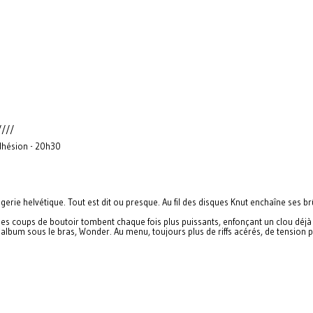
////
adhésion - 20h30
gerie helvétique. Tout est dit ou presque. Au fil des disques Knut enchaîne ses 
les coups de boutoir tombent chaque fois plus puissants, enfonçant un clou déjà 
l album sous le bras, Wonder. Au menu, toujours plus de riffs acérés, de tension