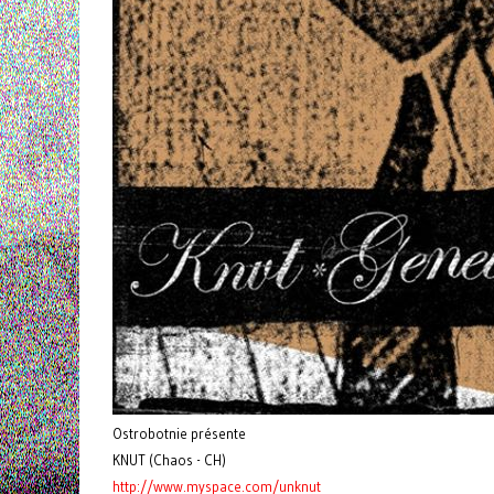
Ostrobotnie présente
KNUT (Chaos - CH)
http://www.myspace.com/unknut