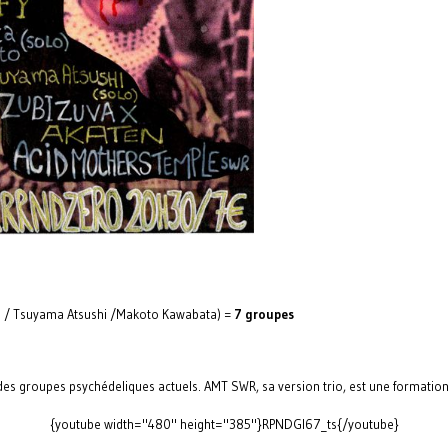
a / Tsuyama Atsushi /Makoto Kawabata) =
7 groupes
s groupes psychédeliques actuels. AMT SWR, sa version trio, est une formation
{youtube width="480" height="385"}RPNDGI67_ts{/youtube}