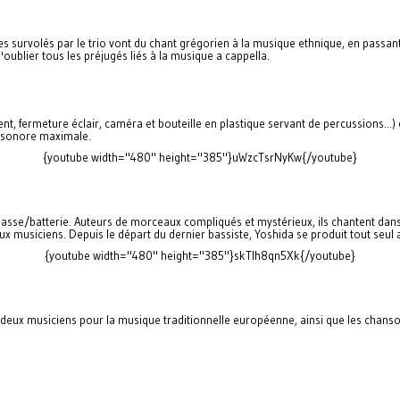
s survolés par le trio vont du chant grégorien à la musique ethnique, en passan
ublier tous les préjugés liés à la musique a cappella.
ent, fermeture éclair, caméra et bouteille en plastique servant de percussions...
e sonore maximale.
{youtube width="480" height="385"}uWzcTsrNyKw{/youtube}
sse/batterie. Auteurs de morceaux compliqués et mystérieux, ils chantent dans u
x musiciens. Depuis le départ du dernier bassiste, Yoshida se produit tout seul
{youtube width="480" height="385"}skTIh8qn5Xk{/youtube}
es deux musiciens pour la musique traditionnelle européenne, ainsi que les chan