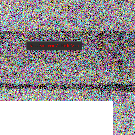
Nous Soutenir Via HelloAsso