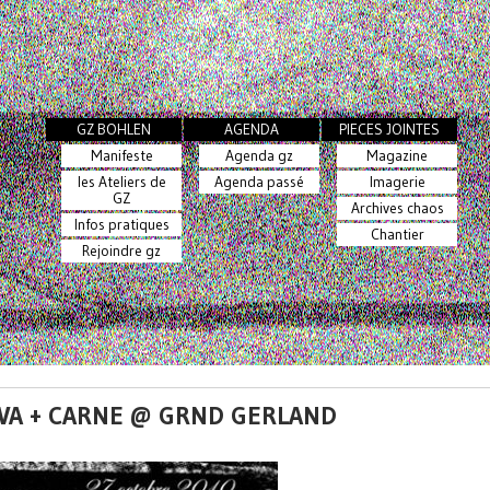
GZ BOHLEN
AGENDA
PIECES JOINTES
Manifeste
Agenda gz
Magazine
les Ateliers de
Agenda passé
Imagerie
GZ
Archives chaos
Infos pratiques
Chantier
Rejoindre gz
EVA + CARNE @ GRND GERLAND