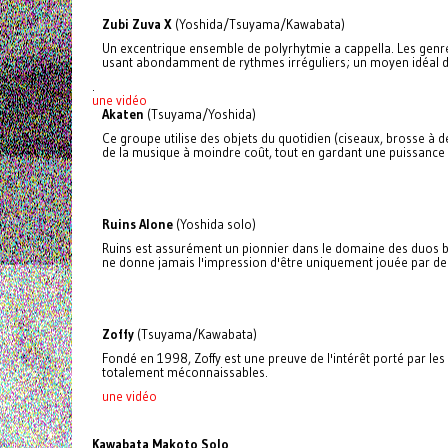
Zubi Zuva X
(Yoshida/Tsuyama/Kawabata)
Un excentrique ensemble de polyrhytmie a cappella. Les genre
usant abondamment de rythmes irréguliers; un moyen idéal d'o
.
une vidéo
Akaten
(Tsuyama/Yoshida)
Ce groupe utilise des objets du quotidien (ciseaux, brosse à d
de la musique à moindre coût, tout en gardant une puissanc
Ruins Alone
(Yoshida solo)
Ruins est assurément un pionnier dans le domaine des duos ba
ne donne jamais l'impression d'être uniquement jouée par deu
Zoffy
(Tsuyama/Kawabata)
Fondé en 1998, Zoffy est une preuve de l'intérêt porté par l
totalement méconnaissables.
une vidéo
Kawabata Makoto Solo