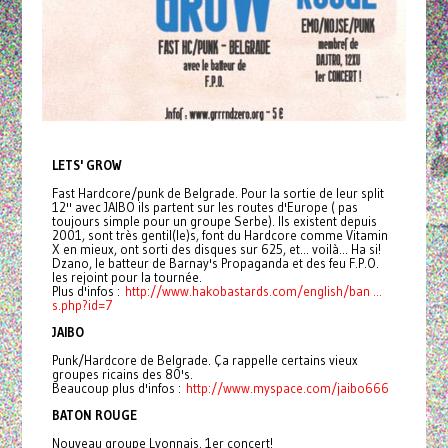
LETS' GROW
Fast Hardcore/punk de Belgrade. Pour la sortie de leur split
12'' avec JAIBO ils partent sur les routes d'Europe ( pas
toujours simple pour un groupe Serbe). Ils existent depuis
2001, sont très gentil(le)s, font du Hardcore comme Vitamin
X en mieux, ont sorti des disques sur 625, et... voilà... Ha si!
Dzano, le batteur de Barnay's Propaganda et des feu F.P.O.
les rejoint pour la tournée.
Plus d'infos :
http://www.hakobastards.com/
english/ban ...
s.php?id=7
JAIBO
Punk/Hardcore de Belgrade. Ça rappelle certains vieux
groupes ricains des 80's.
Beaucoup plus d'infos :
http://www.myspace.com/
jaibo666
BATON ROUGE
Nouveau groupe Lyonnais. 1er concert!