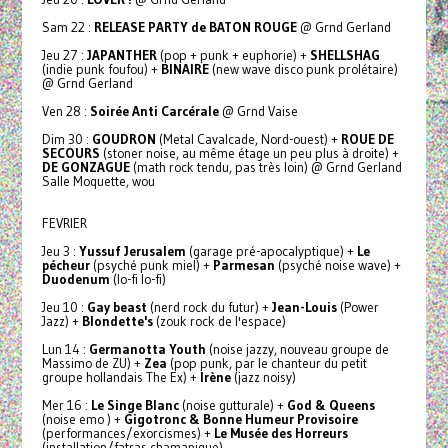
Sam 22 :
RELEASE PARTY de BATON ROUGE
@ Grnd Gerland
Jeu 27 :
JAPANTHER
(pop + punk + euphorie) +
SHELLSHAG
(indie punk foufou) +
BINAIRE
(new wave disco punk prolétaire)
@ Grnd Gerland
Ven 28 :
Soirée Anti Carcérale
@ Grnd Vaise
Dim 30 :
GOUDRON
(Metal Cavalcade, Nord-ouest) +
ROUE DE
SECOURS
(stoner noise, au même étage un peu plus à droite) +
DE GONZAGUE
(math rock tendu, pas très loin) @ Grnd Gerland
Salle Moquette, wou
FEVRIER
Jeu 3 :
Yussuf Jerusalem
(garage pré-apocalyptique) +
Le
pécheur
(psyché punk miel) +
Parmesan
(psyché noise wave) +
Duodenum
(lo-fi lo-fi)
Jeu 10 :
Gay beast
(nerd rock du futur) +
Jean-Louis
(Power
Jazz) +
Blondette's
(zouk rock de l'espace)
Lun 14 :
Germanotta Youth
(noise jazzy, nouveau groupe de
Massimo de ZU) +
Zea
(pop punk, par le chanteur du petit
groupe hollandais The Ex) +
Irène
(jazz noisy)
Mer 16 :
Le Singe Blanc
(noise gutturale) +
God & Queens
(noise emo ) +
Gigotronc & Bonne Humeur Provisoire
(performances/exorcismes) +
Le Musée des Horreurs
(installation/fatras chamanique)