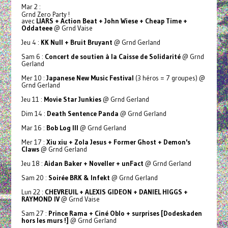
Mar 2 :
Grnd Zero Party !
avec
LIARS + Action Beat + John Wiese + Cheap Time +
Oddateee
@ Grnd Vaise
Jeu 4 :
KK Null + Bruit Bruyant
@ Grnd Gerland
Sam 6 :
Concert de soutien à la Caisse de Solidarité
@ Grnd
Gerland
Mer 10 :
Japanese New Music Festival
(3 héros = 7 groupes) @
Grnd Gerland
Jeu 11 :
Movie Star Junkies
@ Grnd Gerland
Dim 14 :
Death Sentence Panda
@ Grnd Gerland
Mar 16 :
Bob Log III
@ Grnd Gerland
Mer 17 :
Xiu xiu + Zola Jesus + Former Ghost + Demon's
Claws
@ Grnd Gerland
Jeu 18 :
Aidan Baker + Noveller + unFact
@ Grnd Gerland
Sam 20 :
Soirée BRK & Infekt
@ Grnd Gerland
Lun 22 :
CHEVREUIL + ALEXIS GIDEON + DANIEL HIGGS +
RAYMOND IV
@ Grnd Vaise
Sam 27 :
Prince Rama + Ciné Oblo + surprises [Dodeskaden
hors les murs !]
@ Grnd Gerland