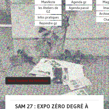
Manifeste
Agenda gz
Mag
les Ateliers de
Agenda passé
Ima
GZ
Archiv
Infos pratiques
Cha
Rejoindre gz
Nous Soutenir Via HelloAsso
SAM 27 : EXPO ZÉRO DEGRÉ À