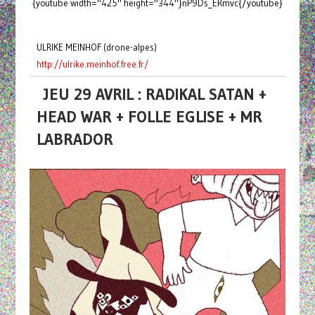
{youtube width="425" height="344"}nP9Ds_ERmvc{/youtube}
ULRIKE MEINHOF (drone-alpes)
http://ulrike.meinhof.free.fr/
JEU 29 AVRIL : RADIKAL SATAN +
HEAD WAR + FOLLE EGLISE + MR
LABRADOR