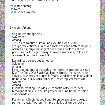
Sylvester Anfang II
Hellvete
Bear Bones Lay low
_______
Sylvester Anfang II
Originalement appelés
Sylvester
Anfang
, le II a été rajouté suite à une évolution logique du
groupe/collectif vers un psych-rock classique nettement plus
affirmé et appuyé, balançant des drones profonds et des
principes motorik germaniques avec cérémonie, coiffure et
ornement de robes freak folk.
Les princes belges des ténèbres
Sylvester
Anfang
II regroupent autour d’eux des membres de groupes tels que
Kiss The Anus Of A Black Cat, Ignatz, Burial Hex. Auteurs de
vinyles, cassettes et autres formats, sur différents labels (dont
un nouveau sur Aurora Borelias), les enregistrements de
Sylveter
Anfang
II sont souvent épuisés dès leurs sorties officielles, ceci
témoignant du suivi occulte proféré par une horde certaine
d’aficionados.
Psyhé-jam céleste et bouillonante en perspective, quelque
part entre Acid Mothers Temple et le kraut lourd-groove