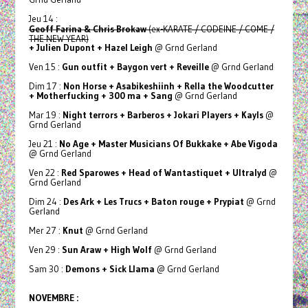
Jeu 14 :
Geoff Farina & Chris Brokaw
(ex-KARATE / CODEINE / COME /
THE NEW YEAR)
+ Julien Dupont + Hazel Leigh
@ Grnd Gerland
Ven 15 :
Gun outfit + Baygon vert + Reveille
@ Grnd Gerland
Dim 17 :
Non Horse + Asabikeshiinh + Rella the Woodcutter
+ Motherfucking + 300 ma + Sang
@ Grnd Gerland
Mar 19 :
Night terrors + Barberos + Jokari Players + Kayls
@
Grnd Gerland
Jeu 21 :
No Age
+ Master Musicians Of Bukkake
+ Abe Vigoda
@ Grnd Gerland
Ven 22 :
Red Sparowes + Head of Wantastiquet + Ultralyd
@
Grnd Gerland
Dim 24 :
Des Ark + Les Trucs + Baton rouge + Prypiat
@ Grnd
Gerland
Mer 27 :
Knut
@ Grnd Gerland
Ven 29 :
Sun Araw + High Wolf
@ Grnd Gerland
Sam 30 :
Demons + Sick Llama
@ Grnd Gerland
NOVEMBRE :