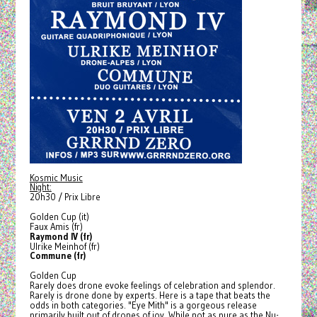
Kosmic Music
Night:
20h30 / Prix Libre
Golden Cup (it)
Faux Amis (fr)
Raymond IV (fr)
Ulrike Meinhof (fr)
Commune (fr)
Golden Cup
Rarely does drone evoke feelings of celebration and splendor.
Rarely is drone done by experts. Here is a tape that beats the
odds in both categories. "Eye Mith" is a gorgeous release
primarily built out of drones of joy. While not as pure as the Nu-