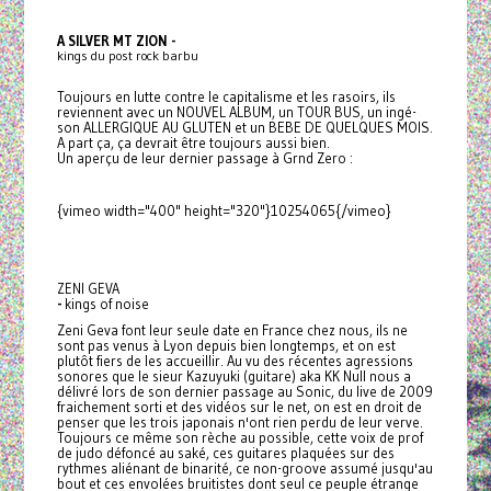
A SILVER MT ZION -
kings du post rock barbu
Toujours en lutte contre le capitalisme et les rasoirs, ils
reviennent avec un NOUVEL ALBUM, un TOUR BUS, un ingé-
son ALLERGIQUE AU GLUTEN et un BEBE DE QUELQUES MOIS.
A part ça, ça devrait être toujours aussi bien.
Un aperçu de leur dernier passage à Grnd Zero :
{vimeo width="400" height="320"}10254065{/vimeo}
ZENI GEVA
-
kings of noise
Zeni Geva font leur seule date en France chez nous, ils ne
sont pas venus à Lyon depuis bien longtemps, et on est
plutôt fiers de les accueillir. Au vu des récentes agressions
sonores que le sieur Kazuyuki (guitare) aka KK Null nous a
délivré lors de son dernier passage au Sonic, du live de 2009
fraichement sorti et des vidéos sur le net, on est en droit de
penser que les trois japonais n'ont rien perdu de leur verve.
Toujours ce même son rèche au possible, cette voix de prof
de judo défoncé au saké, ces guitares plaquées sur des
rythmes aliénant de binarité, ce non-groove assumé jusqu'au
bout et ces envolées bruitistes dont seul ce peuple étrange