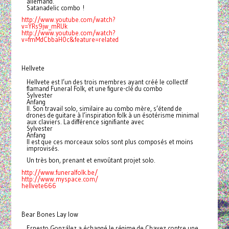
allemand.
Satanadelic combo !
http://www.youtube.com/watch?
v
=YRs9jw_mRUk
http://www.youtube.com/watch?
v
=fmMdCbbaH0c&feature=related
Hellvete
Hellvete est l’un des trois membres ayant créé le collectif
flamand Funeral Folk, et une figure-clé du combo
Sylvester
Anfang
II. Son travail solo, similaire au combo mère, s’étend de
drones de guitare à l’inspiration folk à un ésotérisme minimal
aux claviers. La différence signifiante avec
Sylvester
Anfang
II est que ces morceaux solos sont plus composés et moins
improvisés.
Un très bon, prenant et envoûtant projet solo.
http://www.funeralfolk.be/
http://www.myspace.com/
hellvet
e666
Bear Bones Lay low
Ernesto González a échangé le régime de Chavez contre une