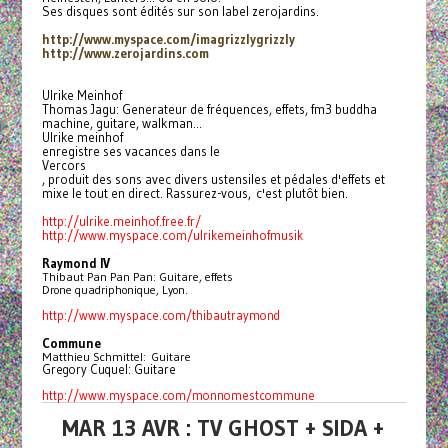
Ses disques sont édités sur son label zerojardins.
http://www.myspace.com/
imagrizzlygrizzly
http://www.zerojardins.com
Ulrike Meinhof
Thomas Jagu: Generateur de fréquences, effets, fm3 buddha
machine, guitare, walkman...
Ulrike meinhof
enregistre ses vacances dans le
Vercors
, produit des sons avec divers ustensiles et pédales d'effets et
mixe le tout en direct. Rassurez-vous, c'est plutôt bien.
http://ulrike.meinhof.free.fr/
http://www.myspace.com/
ulrikemeinhofmusik
Raymond IV
Thibaut Pan Pan Pan: Guitare, effets
Drone quadriphonique, Lyon.
http://www.myspace.com/
thibautraymond
Commune
Matthieu Schmittel: Guitare
Gregory Cuquel: Guitare
http://www.myspace.com/
monnomestcommune
MAR 13 AVR : TV GHOST + SIDA +