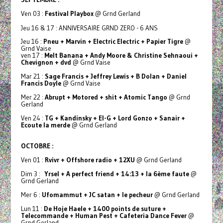
Ven 03 :
Festival Playbox
@ Grnd Gerland
Jeu 16 & 17 : ANNIVERSAIRE GRND ZERO - 6 ANS
Jeu 16 :
Pneu + Marvin + Electric Electric + Papier Tigre
@
Grnd Vaise
ven 17 :
Melt Banana + Andy Moore & Christine Sehnaoui +
Chevignon + dvd
@ Grnd Vaise
Mar 21 :
Sage Francis + Jeffrey Lewis + B Dolan + Daniel
Francis Doyle
@ Grnd Vaise
Mer 22 :
Abrupt + Motored + shit + Atomic Tango
@ Grnd
Gerland
Ven 24 :
TG + Kandinsky + El-G + Lord Gonzo + Sanair +
Ecoute la merde
@ Grnd Gerland
OCTOBRE :
Ven 01 :
Rvivr + Offshore radio + 12XU
@ Grnd Gerland
Dim 3 :
Yrsel + A perfect friend + 14:13 + la 6ème faute
@
Grnd Gerland
Mer 6 :
Ufomammut + JC satan + le pecheur
@ Grnd Gerland
Lun 11 :
De Hoje Haele + 1400 points de suture +
Telecommande + Human Pest + Cafeteria Dance Fever
@
Grnd Gerland