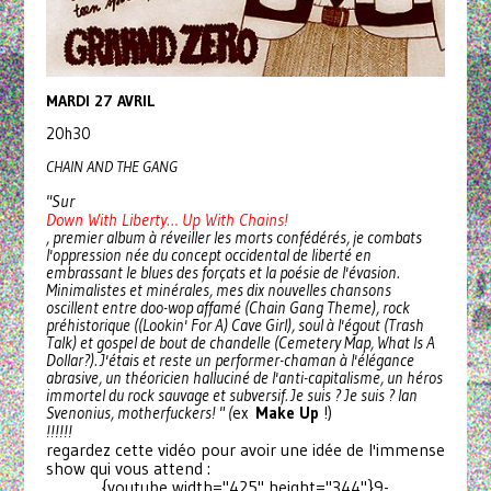
MARDI 27 AVRIL
20h30
CHAIN AND THE GANG
"Sur
Down With Liberty… Up With Chains!
, premier album à réveiller les morts confédérés, je combats
l'oppression née du concept occidental de liberté en
embrassant le blues des forçats et la poésie de l'évasion.
Minimalistes et minérales, mes dix nouvelles chansons
oscillent entre doo-wop affamé (Chain Gang Theme), rock
préhistorique ((Lookin' For A) Cave Girl), soul à l'égout (Trash
Talk) et gospel de bout de chandelle (Cemetery Map, What Is A
Dollar?). J'étais et reste un performer-chaman à l'élégance
abrasive, un théoricien halluciné de l'anti-capitalisme, un héros
immortel du rock sauvage et subversif. Je suis ? Je suis ? Ian
Svenonius, motherfuckers! " (
ex
Make Up
!)
!!!!!!
regardez cette vidéo pour avoir une idée de l'immense
show qui vous attend :
{youtube width="425" height="344"}9-