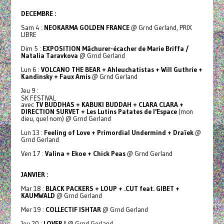
DECEMBRE :
Sam 4 :
NEOKARMA GOLDEN FRANCE
@ Grnd Gerland, PRIX
LIBRE
Dim 5 :
EXPOSITION Mâchurer-écacher de Marie Briffa /
Natalia Taravkova
@ Grnd Gerland
Lun 6 :
VOLCANO THE BEAR + Ahleuchatistas + Will Guthrie +
Kandinsky + Faux Amis
@ Grnd Gerland
Jeu 9 :
SK FESTIVAL
avec
TV BUDDHAS + KABUKI BUDDAH + CLARA CLARA +
DIRECTION SURVET + Les Lutins Patates de l'Espace
(mon
dieu, quel nom) @ Grnd Gerland
Lun 13 :
Feeling of Love + Primordial Undermind + Draïek
@
Grnd Gerland
Ven 17 :
Valina + Ekoe + Chick Peas
@ Grnd Gerland
JANVIER :
Mar 18 :
BLACK PACKERS + LOUP + .CUT feat. GIBET +
KAUMWALD
@ Grnd Gerland
Mer 19 :
COLLECTIF ISHTAR
@ Grnd Gerland
Jeu 20 :
LOVER !
@ Grnd Gerland