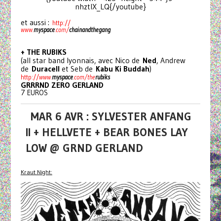
nhztlX_LQ{/youtube}
et aussi :
http://
www.
myspace
.com/
chainan
dthegang
+ THE RUBIKS
(all star band lyonnais, avec Nico de
Ned
, Andrew
de
Duracell
et Seb de
Kabu Ki Buddah
)
http://
www.
myspace
.com/the
rubi
ks
GRRRND ZERO GERLAND
7 EUROS
MAR 6 AVR : SYLVESTER ANFANG
II + HELLVETE + BEAR BONES LAY
LOW @ GRND GERLAND
Kraut Night: