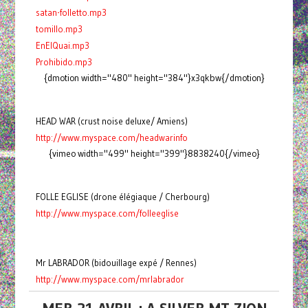
satan-folletto.mp3
tomillo.mp3
EnElQuai.mp3
Prohibido.mp3
{dmotion width="480" height="384"}x3qkbw{/dmotion}
HEAD WAR (crust noise deluxe/ Amiens)
http://www.myspace.com/headwarinfo
{vimeo width="499" height="399"}8838240{/vimeo}
FOLLE EGLISE (drone élégiaque / Cherbourg)
http://www.myspace.com/folleeglise
Mr LABRADOR (bidouillage expé / Rennes)
http://www.myspace.com/mrlabrador