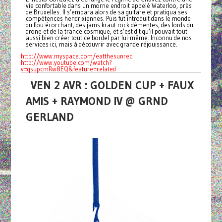
vie confortable dans un morne endroit appelé Waterloo, près
de Bruxelles. Il s’empara alors de sa guitare et pratiqua ses
compétences hendrixiennes. Puis fut introduit dans le monde
du flou écorchant, des jams kraut rock démentes, des lords du
drone et de la trance cosmique, et s’est dit qu’il pouvait tout
aussi bien créer tout ce bordel par lui-même. Inconnu de nos
services ici, mais à découvrir avec grande réjouissance.
http://www.myspace.com/
eatthesunrec
http://www.youtube.com/watch?
v
=qsupcmRw8EQ&feature=related
VEN 2 AVR : GOLDEN CUP + FAUX
AMIS + RAYMOND IV @ GRND
GERLAND