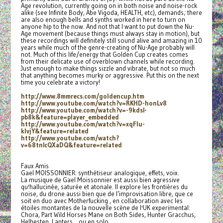
Age revolution, currently going on in both noise and noise-rock
alike (see Infinite Body, Abe Vigoda, HEALTH, etc), demands; there
are also enough bells and synths worked in here to turn on
anyone hip to the now. And not that I want to put down the Nu-
Age movement (because things must always stay in motion), but
these recordings will definitely still sound alive and amazing in 10
years while much of the genre-creating of Nu-Age probably will
not. Much of this life/energy that Golden Cup creates comes
from their delicate use of overblown channels while recording.
Just enough to make things sizzle and vibrate, but not so much
that anything becomes murky or aggressive. Put this on the next
time you celebrate a victory!
http://www.8mmrecs.com/
goldencup.htm
http://www.youtube.com/watch?
v=RKHD-honLv8
http://www.youtube.com/watch?
v=-9kdsI-
pb8k&feature=player_
embedded
http://www.youtube.com/watch?
v=xqFlu-
klvjY&feature=related
http://www.youtube.com/watch?
v=68tnIcQXaDQ&feature=related
Faux Amis
Gael MOISSONNIER: synthétiseur analogique, effets, voix.
La musique de Gael Moissonnier est aussi bien agressive
qu'hallucinée, saturée et atonale. Il explore les frontières du
noise, du drone aussi bien que de l’improvisation libre, que ce
soit en duo avec Motherfucking , en collaboration avec les
étoiles montantes de la nouvelle scène de l'UK experimental:
Chora, Part Wild Horses Mane on Both Sides, Hunter Gracchus,
Helhesten, Lanters... ou en solo.