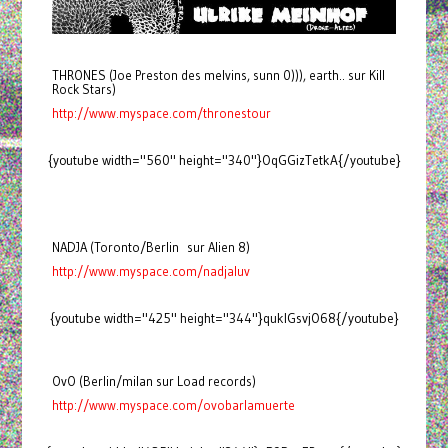
THRONES (Joe Preston des melvins, sunn 0))), earth.. sur Kill
Rock Stars)
http://www.myspace.com/thronestour
{youtube width="560" height="340"}OqGGizTetkA{/youtube}
NADJA (Toronto/Berlin sur Alien 8)
http://www.myspace.com/nadjaluv
{youtube width="425" height="344"}quklGsvjO68{/youtube}
OvO (Berlin/milan sur Load records)
http://www.myspace.com/ovobarlamuerte