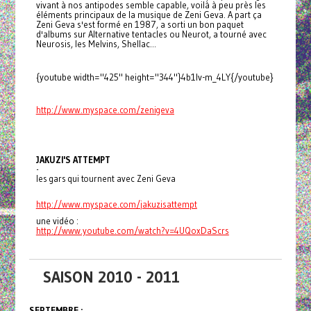
vivant à nos antipodes semble capable, voilà à peu près les
éléments principaux de la musique de Zeni Geva. A part ça
Zeni Geva s'est formé en 1987, a sorti un bon paquet
d'albums sur Alternative tentacles ou Neurot, a tourné avec
Neurosis, les Melvins, Shellac...
{youtube width="425" height="344"}4b1lv-m_4LY{/youtube}
http://www.myspace.com/
zenigeva
JAKUZI'S ATTEMPT
-
les gars qui tournent avec Zeni Geva
http://www.myspace.com/
jakuzisattempt
une vidéo :
http://www.youtube.com/watch?
v=4UQoxDaScrs
SAISON 2010 - 2011
SEPTEMBRE :