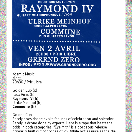
Kosmic Music
Night:
20h30 / Prix Libre
Golden Cup (it)
Faux Amis (fr)
Raymond IV (fr)
Ulrike Meinhof (fr)
Commune (fr)
Golden Cup
Rarely does drone evoke feelings of celebration and splendor.
Rarely is drone done by experts. Here is a tape that beats the
odds in both categories. "Eye Mith" is a gorgeous release
primarily built out of drones of joy. While not as pure as the Nu-