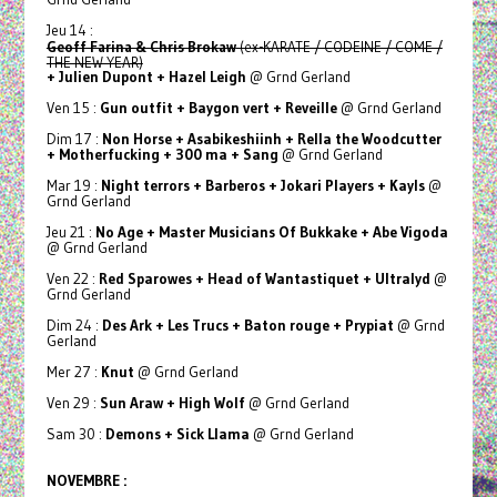
Jeu 14 :
Geoff Farina & Chris Brokaw
(ex-KARATE / CODEINE / COME /
THE NEW YEAR)
+ Julien Dupont + Hazel Leigh
@ Grnd Gerland
Ven 15 :
Gun outfit + Baygon vert + Reveille
@ Grnd Gerland
Dim 17 :
Non Horse + Asabikeshiinh + Rella the Woodcutter
+ Motherfucking + 300 ma + Sang
@ Grnd Gerland
Mar 19 :
Night terrors + Barberos + Jokari Players + Kayls
@
Grnd Gerland
Jeu 21 :
No Age
+ Master Musicians Of Bukkake
+ Abe Vigoda
@ Grnd Gerland
Ven 22 :
Red Sparowes + Head of Wantastiquet + Ultralyd
@
Grnd Gerland
Dim 24 :
Des Ark + Les Trucs + Baton rouge + Prypiat
@ Grnd
Gerland
Mer 27 :
Knut
@ Grnd Gerland
Ven 29 :
Sun Araw + High Wolf
@ Grnd Gerland
Sam 30 :
Demons + Sick Llama
@ Grnd Gerland
NOVEMBRE :