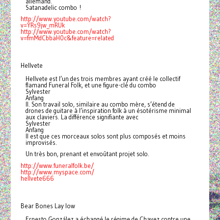
allemand.
Satanadelic combo !
http://www.youtube.com/watch?
v
=YRs9jw_mRUk
http://www.youtube.com/watch?
v
=fmMdCbbaH0c&feature=related
Hellvete
Hellvete est l’un des trois membres ayant créé le collectif
flamand Funeral Folk, et une figure-clé du combo
Sylvester
Anfang
II. Son travail solo, similaire au combo mère, s’étend de
drones de guitare à l’inspiration folk à un ésotérisme minimal
aux claviers. La différence signifiante avec
Sylvester
Anfang
II est que ces morceaux solos sont plus composés et moins
improvisés.
Un très bon, prenant et envoûtant projet solo.
http://www.funeralfolk.be/
http://www.myspace.com/
hellvet
e666
Bear Bones Lay low
Ernesto González a échangé le régime de Chavez contre une