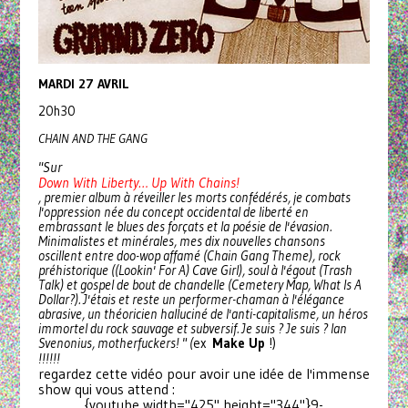
MARDI 27 AVRIL
20h30
CHAIN AND THE GANG
"Sur
Down With Liberty… Up With Chains!
, premier album à réveiller les morts confédérés, je combats
l'oppression née du concept occidental de liberté en
embrassant le blues des forçats et la poésie de l'évasion.
Minimalistes et minérales, mes dix nouvelles chansons
oscillent entre doo-wop affamé (Chain Gang Theme), rock
préhistorique ((Lookin' For A) Cave Girl), soul à l'égout (Trash
Talk) et gospel de bout de chandelle (Cemetery Map, What Is A
Dollar?). J'étais et reste un performer-chaman à l'élégance
abrasive, un théoricien halluciné de l'anti-capitalisme, un héros
immortel du rock sauvage et subversif. Je suis ? Je suis ? Ian
Svenonius, motherfuckers! " (
ex
Make Up
!)
!!!!!!
regardez cette vidéo pour avoir une idée de l'immense
show qui vous attend :
{youtube width="425" height="344"}9-