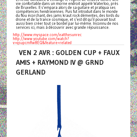
vie confortable dans un morne endroit appelé Waterloo, près
de Bruxelles. Il s’empara alors de sa guitare et pratiqua ses
compétences hendrixiennes. Puis fut introduit dans le monde
du flou écorchant, des jams kraut rock démentes, des lords du
drone et de la trance cosmique, et s’est dit qu’il pouvait tout
aussi bien créer tout ce bordel par lui-même. Inconnu de nos
services ici, mais à découvrir avec grande réjouissance.
http://www.myspace.com/
eatthesunrec
http://www.youtube.com/watch?
v
=qsupcmRw8EQ&feature=related
VEN 2 AVR : GOLDEN CUP + FAUX
AMIS + RAYMOND IV @ GRND
GERLAND