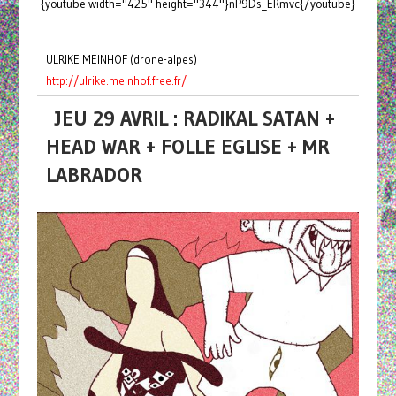
{youtube width="425" height="344"}nP9Ds_ERmvc{/youtube}
ULRIKE MEINHOF (drone-alpes)
http://ulrike.meinhof.free.fr/
JEU 29 AVRIL : RADIKAL SATAN +
HEAD WAR + FOLLE EGLISE + MR
LABRADOR