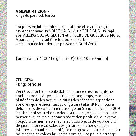
A SILVER MT ZION -
kings du post rock barbu
Toujours en lutte contre le capitalisme et les rasoirs, ils
reviennent avec un NOUVEL ALBUM, un TOUR BUS, un ingé-
son ALLERGIQUE AU GLUTEN et un BEBE DE QUELQUES MOIS.
A part ça, ça devrait être toujours aussi bien.
Un aperçu de leur dernier passage à Grnd Zero :
{vimeo width="400" height="320"}10254065{/vimeo}
ZENI GEVA
-
kings of noise
Zeni Geva font leur seule date en France chez nous, ils ne
sont pas venus à Lyon depuis bien longtemps, et on est
plutôt fiers de les accueillir. Au vu des récentes agressions
sonores que le sieur Kazuyuki (guitare) aka KK Null nous a
délivré lors de son dernier passage au Sonic, du live de 2009
fraichement sorti et des vidéos sur le net, on est en droit de
penser que les trois japonais n'ont rien perdu de leur verve.
Toujours ce même son rèche au possible, cette voix de prof
de judo défoncé au saké, ces guitares plaquées sur des
rythmes aliénant de binarité, ce non-groove assumé jusqu'au
bout et ces envolées bruitistes dont seul ce peuple étrange