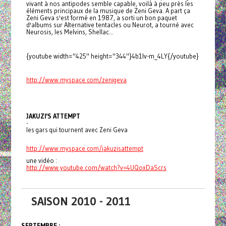
vivant à nos antipodes semble capable, voilà à peu près les
éléments principaux de la musique de Zeni Geva. A part ça
Zeni Geva s'est formé en 1987, a sorti un bon paquet
d'albums sur Alternative tentacles ou Neurot, a tourné avec
Neurosis, les Melvins, Shellac...
{youtube width="425" height="344"}4b1lv-m_4LY{/youtube}
http://www.myspace.com/
zenigeva
JAKUZI'S ATTEMPT
-
les gars qui tournent avec Zeni Geva
http://www.myspace.com/
jakuzisattempt
une vidéo :
http://www.youtube.com/watch?
v=4UQoxDaScrs
SAISON 2010 - 2011
SEPTEMBRE :