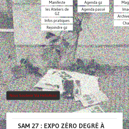
Manifeste
Agenda gz
Mag
les Ateliers de
Agenda passé
Ima
GZ
Archiv
Infos pratiques
Cha
Rejoindre gz
Nous Soutenir Via HelloAsso
SAM 27 : EXPO ZÉRO DEGRÉ À