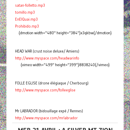
satan-folletto.mp3
tomillo.mp3
EnElQuai.mp3
Prohibido.mp3
{dmotion width="480" height="384"}x3qkbw{/dmotion}
HEAD WAR (crust noise deluxe/ Amiens)
http://www.myspace.com/headwarinfo
{vimeo width="499" height="399"}8838240{/vimeo}
FOLLE EGLISE (drone élégiaque / Cherbourg)
http://www.myspace.com/folleeglise
Mr LABRADOR (bidouillage expé / Rennes)
http://www.myspace.com/mrlabrador