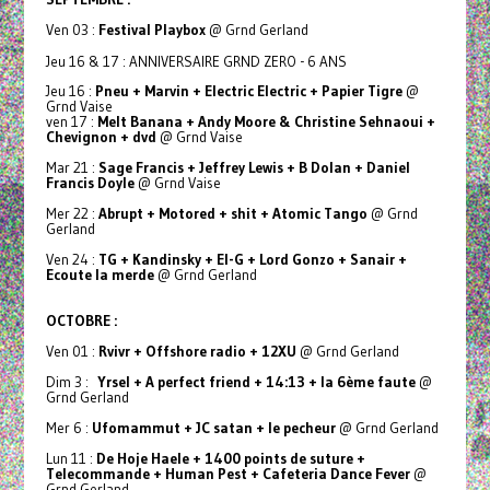
Ven 03 :
Festival Playbox
@ Grnd Gerland
Jeu 16 & 17 : ANNIVERSAIRE GRND ZERO - 6 ANS
Jeu 16 :
Pneu + Marvin + Electric Electric + Papier Tigre
@
Grnd Vaise
ven 17 :
Melt Banana + Andy Moore & Christine Sehnaoui +
Chevignon + dvd
@ Grnd Vaise
Mar 21 :
Sage Francis + Jeffrey Lewis + B Dolan + Daniel
Francis Doyle
@ Grnd Vaise
Mer 22 :
Abrupt + Motored + shit + Atomic Tango
@ Grnd
Gerland
Ven 24 :
TG + Kandinsky + El-G + Lord Gonzo + Sanair +
Ecoute la merde
@ Grnd Gerland
OCTOBRE :
Ven 01 :
Rvivr + Offshore radio + 12XU
@ Grnd Gerland
Dim 3 :
Yrsel + A perfect friend + 14:13 + la 6ème faute
@
Grnd Gerland
Mer 6 :
Ufomammut + JC satan + le pecheur
@ Grnd Gerland
Lun 11 :
De Hoje Haele + 1400 points de suture +
Telecommande + Human Pest + Cafeteria Dance Fever
@
Grnd Gerland