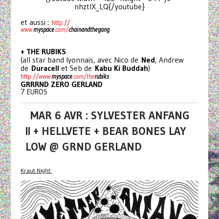
nhztlX_LQ{/youtube}
et aussi :
http://
www.
myspace
.com/
chainan
dthegang
+ THE RUBIKS
(all star band lyonnais, avec Nico de
Ned
, Andrew
de
Duracell
et Seb de
Kabu Ki Buddah
)
http://
www.
myspace
.com/the
rubi
ks
GRRRND ZERO GERLAND
7 EUROS
MAR 6 AVR : SYLVESTER ANFANG
II + HELLVETE + BEAR BONES LAY
LOW @ GRND GERLAND
Kraut Night: