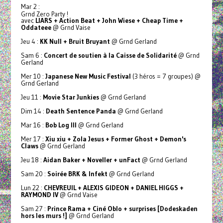
Mar 2 :
Grnd Zero Party !
avec
LIARS + Action Beat + John Wiese + Cheap Time +
Oddateee
@ Grnd Vaise
Jeu 4 :
KK Null + Bruit Bruyant
@ Grnd Gerland
Sam 6 :
Concert de soutien à la Caisse de Solidarité
@ Grnd
Gerland
Mer 10 :
Japanese New Music Festival
(3 héros = 7 groupes) @
Grnd Gerland
Jeu 11 :
Movie Star Junkies
@ Grnd Gerland
Dim 14 :
Death Sentence Panda
@ Grnd Gerland
Mar 16 :
Bob Log III
@ Grnd Gerland
Mer 17 :
Xiu xiu + Zola Jesus + Former Ghost + Demon's
Claws
@ Grnd Gerland
Jeu 18 :
Aidan Baker + Noveller + unFact
@ Grnd Gerland
Sam 20 :
Soirée BRK & Infekt
@ Grnd Gerland
Lun 22 :
CHEVREUIL + ALEXIS GIDEON + DANIEL HIGGS +
RAYMOND IV
@ Grnd Vaise
Sam 27 :
Prince Rama + Ciné Oblo + surprises [Dodeskaden
hors les murs !]
@ Grnd Gerland