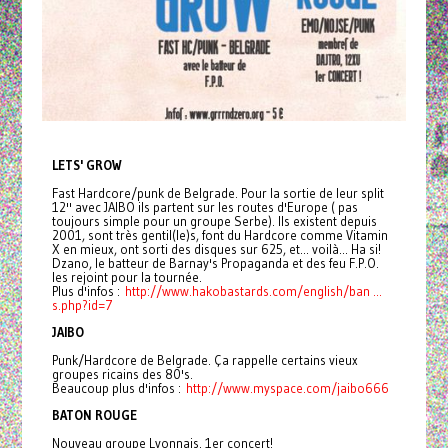
LETS' GROW
Fast Hardcore/punk de Belgrade. Pour la sortie de leur split
12'' avec JAIBO ils partent sur les routes d'Europe ( pas
toujours simple pour un groupe Serbe). Ils existent depuis
2001, sont très gentil(le)s, font du Hardcore comme Vitamin
X en mieux, ont sorti des disques sur 625, et... voilà... Ha si!
Dzano, le batteur de Barnay's Propaganda et des feu F.P.O.
les rejoint pour la tournée.
Plus d'infos :
http://www.hakobastards.com/
english/ban ...
s.php?id=7
JAIBO
Punk/Hardcore de Belgrade. Ça rappelle certains vieux
groupes ricains des 80's.
Beaucoup plus d'infos :
http://www.myspace.com/
jaibo666
BATON ROUGE
Nouveau groupe Lyonnais. 1er concert!