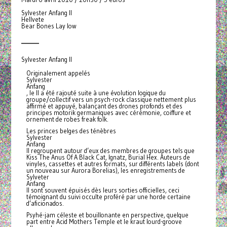
Sylvester Anfang II
Hellvete
Bear Bones Lay low
_______
Sylvester Anfang II
Originalement appelés
Sylvester
Anfang
, le II a été rajouté suite à une évolution logique du
groupe/collectif vers un psych-rock classique nettement plus
affirmé et appuyé, balançant des drones profonds et des
principes motorik germaniques avec cérémonie, coiffure et
ornement de robes freak folk.
Les princes belges des ténèbres
Sylvester
Anfang
II regroupent autour d’eux des membres de groupes tels que
Kiss The Anus Of A Black Cat, Ignatz, Burial Hex. Auteurs de
vinyles, cassettes et autres formats, sur différents labels (dont
un nouveau sur Aurora Borelias), les enregistrements de
Sylveter
Anfang
II sont souvent épuisés dès leurs sorties officielles, ceci
témoignant du suivi occulte proféré par une horde certaine
d’aficionados.
Psyhé-jam céleste et bouillonante en perspective, quelque
part entre Acid Mothers Temple et le kraut lourd-groove