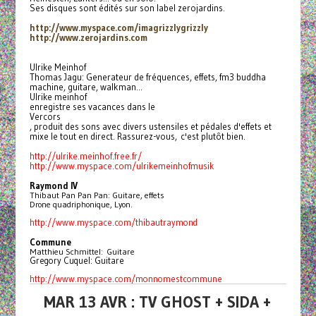
Ses disques sont édités sur son label zerojardins.
http://www.myspace.com/
imagrizzlygrizzly
http://www.zerojardins.com
Ulrike Meinhof
Thomas Jagu: Generateur de fréquences, effets, fm3 buddha
machine, guitare, walkman...
Ulrike meinhof
enregistre ses vacances dans le
Vercors
, produit des sons avec divers ustensiles et pédales d'effets et
mixe le tout en direct. Rassurez-vous, c'est plutôt bien.
http://ulrike.meinhof.free.fr/
http://www.myspace.com/
ulrikemeinhofmusik
Raymond IV
Thibaut Pan Pan Pan: Guitare, effets
Drone quadriphonique, Lyon.
http://www.myspace.com/
thibautraymond
Commune
Matthieu Schmittel: Guitare
Gregory Cuquel: Guitare
http://www.myspace.com/
monnomestcommune
MAR 13 AVR : TV GHOST + SIDA +