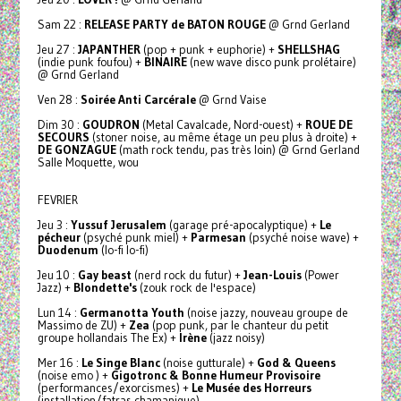
Sam 22 :
RELEASE PARTY de BATON ROUGE
@ Grnd Gerland
Jeu 27 :
JAPANTHER
(pop + punk + euphorie) +
SHELLSHAG
(indie punk foufou) +
BINAIRE
(new wave disco punk prolétaire)
@ Grnd Gerland
Ven 28 :
Soirée Anti Carcérale
@ Grnd Vaise
Dim 30 :
GOUDRON
(Metal Cavalcade, Nord-ouest) +
ROUE DE
SECOURS
(stoner noise, au même étage un peu plus à droite) +
DE GONZAGUE
(math rock tendu, pas très loin) @ Grnd Gerland
Salle Moquette, wou
FEVRIER
Jeu 3 :
Yussuf Jerusalem
(garage pré-apocalyptique) +
Le
pécheur
(psyché punk miel) +
Parmesan
(psyché noise wave) +
Duodenum
(lo-fi lo-fi)
Jeu 10 :
Gay beast
(nerd rock du futur) +
Jean-Louis
(Power
Jazz) +
Blondette's
(zouk rock de l'espace)
Lun 14 :
Germanotta Youth
(noise jazzy, nouveau groupe de
Massimo de ZU) +
Zea
(pop punk, par le chanteur du petit
groupe hollandais The Ex) +
Irène
(jazz noisy)
Mer 16 :
Le Singe Blanc
(noise gutturale) +
God & Queens
(noise emo ) +
Gigotronc & Bonne Humeur Provisoire
(performances/exorcismes) +
Le Musée des Horreurs
(installation/fatras chamanique)