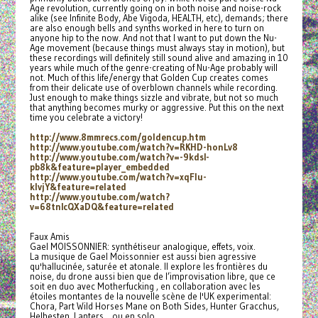
Age revolution, currently going on in both noise and noise-rock
alike (see Infinite Body, Abe Vigoda, HEALTH, etc), demands; there
are also enough bells and synths worked in here to turn on
anyone hip to the now. And not that I want to put down the Nu-
Age movement (because things must always stay in motion), but
these recordings will definitely still sound alive and amazing in 10
years while much of the genre-creating of Nu-Age probably will
not. Much of this life/energy that Golden Cup creates comes
from their delicate use of overblown channels while recording.
Just enough to make things sizzle and vibrate, but not so much
that anything becomes murky or aggressive. Put this on the next
time you celebrate a victory!
http://www.8mmrecs.com/
goldencup.htm
http://www.youtube.com/watch?
v=RKHD-honLv8
http://www.youtube.com/watch?
v=-9kdsI-
pb8k&feature=player_
embedded
http://www.youtube.com/watch?
v=xqFlu-
klvjY&feature=related
http://www.youtube.com/watch?
v=68tnIcQXaDQ&feature=related
Faux Amis
Gael MOISSONNIER: synthétiseur analogique, effets, voix.
La musique de Gael Moissonnier est aussi bien agressive
qu'hallucinée, saturée et atonale. Il explore les frontières du
noise, du drone aussi bien que de l’improvisation libre, que ce
soit en duo avec Motherfucking , en collaboration avec les
étoiles montantes de la nouvelle scène de l'UK experimental:
Chora, Part Wild Horses Mane on Both Sides, Hunter Gracchus,
Helhesten, Lanters... ou en solo.