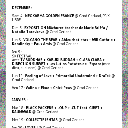
DECEMBRE :
Sam 4 :
NEOKARMA GOLDEN FRANCE
@ Grnd Gerland, PRIX
LIBRE
Dim 5 :
EXPOSITION Mâchurer-écacher de Marie Briffa /
Natalia Taravkova
@ Grnd Gerland
Lun 6 :
VOLCANO THE BEAR + Ahleuchatistas + Will Guthrie +
Kandinsky + Faux Amis
@ Grnd Gerland
Jeu 9 :
SK FESTIVAL
avec
TV BUDDHAS + KABUKI BUDDAH + CLARA CLARA +
DIRECTION SURVET + Les Lutins Patates de l'Espace
(mon
dieu, quel nom) @ Grnd Gerland
Lun 13 :
Feeling of Love + Primordial Undermind + Draïek
@
Grnd Gerland
Ven 17 :
Valina + Ekoe + Chick Peas
@ Grnd Gerland
JANVIER :
Mar 18 :
BLACK PACKERS + LOUP + .CUT feat. GIBET +
KAUMWALD
@ Grnd Gerland
Mer 19 :
COLLECTIF ISHTAR
@ Grnd Gerland
Jeu 20 :
LOVER !
@ Grnd Gerland