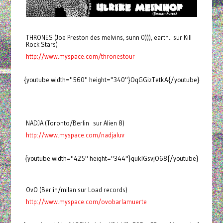
THRONES (Joe Preston des melvins, sunn 0))), earth.. sur Kill
Rock Stars)
http://www.myspace.com/thronestour
{youtube width="560" height="340"}OqGGizTetkA{/youtube}
NADJA (Toronto/Berlin sur Alien 8)
http://www.myspace.com/nadjaluv
{youtube width="425" height="344"}quklGsvjO68{/youtube}
OvO (Berlin/milan sur Load records)
http://www.myspace.com/ovobarlamuerte