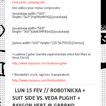
tune yards - jumping jack
Des vidéos pour mieux comprendre :
{youtubejw width="560"
height="340"}YqV5KzbNYIQ{/youtubejw}
{youtubejw width="560"
height="340"}taW6SMF8SnU{/youtubejw}
{vimeo width="400" height="225"}6759331{/vimeo}
+ Ludivine Cypher (variété expérimentale entre Karl Marx et
Jésus Christ)
http://www.myspace.com/ludivinecypher
+ Blondette's (rock, caprices, transpiration)
http://www.myspace.com/lesblondettes
LUN 15 FEV // ROBOTNICKA +
SUIT SIDE VS. VEDA PLIGHT +
BAYGON VERT @ GRRRND