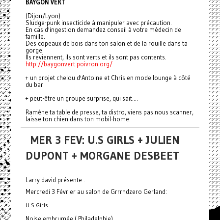
BAYGON VERT
(Dijon/Lyon)
Sludge-punk insecticide à manipuler avec précaution.
En cas d'ingestion demandez conseil à votre médecin de
famille.
Des copeaux de bois dans ton salon et de la rouille dans ta
gorge.
Ils reviennent, ils sont verts et ils sont pas contents.
http://baygonvert.poivron.org/
+ un projet chelou d'Antoine et Chris en mode lounge à côté
du bar
+ peut-être un groupe surprise, qui sait....
Ramène ta table de presse, ta distro, viens pas nous scanner,
laisse ton chien dans ton mobil-home.
MER 3 FEV: U.S GIRLS + JULIEN
DUPONT + MORGANE DESBEET
Larry david présente :
Mercredi 3 Février au salon de Grrrndzero Gerland:
U.S Girls
Noise embrumée ( Philadelphie)