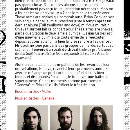
bien vite mis de côté parce que par rapport à BOTCH ça valait
pas grand chose. Du coup les albums du groupe n'ont
probablement pas reçu toute l'attention nécessaire. Mais on
a fini par les voir en vrai il y a 2 ans lors de la tournée avec
These arms are snakes qui comptait aussi Brian Cook en son
sein et qui a par ailleurs su s'arrêter juste à temps après un
dernier album (Tail swallower and dove) mi-figue mi-raisin.
On avait surtout fait ce concert pour These arms are snakes,
parce que Station le deuxième album de Russian Circles est
d'une mièvrerie qui m'a ôté toute envie de le réécouter
depuis, et pour autant, il a bien fallu se rendre à l'évidence :
Mr Cook ne joue pas dans des groupes de merde, surtout sur
scène, et
il envoie du steak de cheval
(
note de gz : le Bureau
du Bon Goût Interne décline toute responsabilité vis à vis de cette
expression
).
Alors on est d'autant plus impatients de les revoir que leur
nouvel album, Geneva, revient à leurs premières amours
avec ce mélange de post rock ambiancé et de riffs bien
tendus et dissonants/écrasants, le tout avec une batterie
super groovy. Y a des moments comme par exemple
"Geneva" et "Malko" où ils frôlent le très très bon.
Russian circles - Malko
Russian circles - Geneva