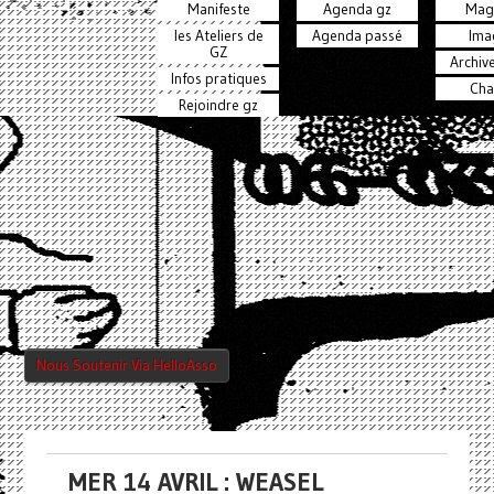
Manifeste
Agenda gz
Mag
les Ateliers de
Agenda passé
Ima
GZ
Archiv
Infos pratiques
Cha
Rejoindre gz
Nous Soutenir Via HelloAsso
MER 14 AVRIL : WEASEL