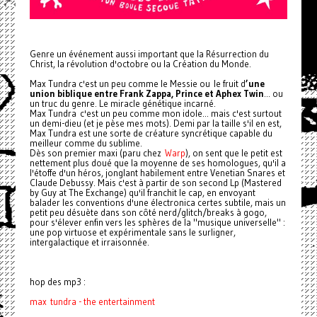
Genre un événement aussi important que la Résurrection du
Christ, la révolution d'octobre ou la Création du Monde.
Max Tundra c'est un peu comme le Messie ou le fruit d
’une
union biblique entre Frank Zappa, Prince et Aphex Twin
... ou
un truc du genre. Le miracle génétique incarné.
Max Tundra c'est un peu comme mon idole... mais c'est surtout
un demi-dieu (et je pèse mes mots). Demi par la taille s'il en est,
Max Tundra est une sorte de créature syncrétique capable du
meilleur comme du sublime.
Dès son premier maxi (paru chez
Warp
), on sent que le petit est
nettement plus doué que la moyenne de ses homologues, qu'il a
l'étoffe d'un héros, jonglant habilement entre Venetian Snares et
Claude Debussy. Mais c'est à partir de son second Lp (Mastered
by Guy at The Exchange) qu'il franchit le cap, en envoyant
balader les conventions d'une électronica certes subtile, mais un
petit peu désuète dans son côté nerd/glitch/breaks à gogo,
pour s'élever enfin vers les sphères de la "musique universelle" :
une pop virtuose et expérimentale sans le surligner,
intergalactique et irraisonnée.
hop des mp3 :
max tundra - the entertainment