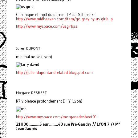
Chronique et mp3 du dernier LP sur Siltbreeze:
http://www.midheaven.com/item/go-grey-by-us-girls-lp
http://www.myspace.com/usgirlsss
Julien DUPONT
minimal noise (Lyon)
http://juliendupontandrelated.blogspot.com
Morgane DESBEET
K7 violence profondément D.I.Y (Lyon)
http://www.myspace.com/morganedesbeet01
21H00............5 eur..........40 rue Pré-Gaudry // LYON 7 // M°
Jean Jaurès