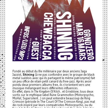
Fondé au début du IIIe millénaire par deux anciens Jaga
Jazzist,
Shining
(à ne pas confondre avec le groupe de black
metal suédois avec qui ils partagent le même patronyme) fait
un peu office de vilain petit canard du free-jazz. Après avoir
pondu deux premiers albums free, ils s'orientent vers une
musique mélangeant leurs différentes influences.
En effet, dans
In The Kingdom Of Kitch..
. et
Grindstone
, tous deux
sortis sur le mythique label Rune Grammofon (Motorpsycho,
MoHa!, Supersilent...)
on peut entendre beaucoup de King
Crimson (période In The Court Of The Crimson King), pas mal
de rock inspiré par leurs compatriotes Motorpsycho, ou du