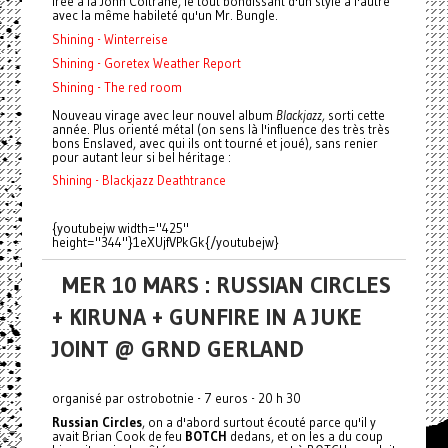
free à la John Coltrane, le tout bondissant d'un style à l'autre
avec la même habileté qu'un Mr. Bungle.
Shining - Winterreise
Shining - Goretex Weather Report
Shining - The red room
Nouveau virage avec leur nouvel album
Blackjazz,
sorti cette
année. Plus orienté métal (on sens là l'influence des très très
bons Enslaved, avec qui ils ont tourné et joué), sans renier
pour autant leur si bel héritage :
Shining - Blackjazz Deathtrance
{youtubejw width="425"
height="344"}1eXUjfVPkGk{/youtubejw}
MER 10 MARS : RUSSIAN CIRCLES
+ KIRUNA + GUNFIRE IN A JUKE
JOINT @ GRND GERLAND
organisé par ostrobotnie - 7 euros - 20 h 30
Russian Circles
, on a d'abord surtout écouté parce qu'il y
avait Brian Cook de feu
BOTCH
dedans, et on les a du coup