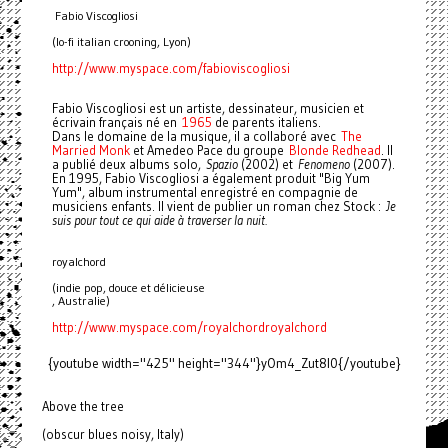
Fabio Viscogliosi
(lo-fi italian crooning, Lyon)
http://www.myspace.com/
fabioviscogliosi
Fabio Viscogliosi est un artiste, dessinateur, musicien et
écrivain français né en
1965
de parents italiens.
Dans le domaine de la musique, il a collaboré avec
The
Married Monk
et Amedeo Pace du groupe
Blonde Redhead
. Il
a publié deux albums solo,
Spazio
(2002) et
Fenomeno
(2007).
En 1995, Fabio Viscogliosi a également produit "Big Yum
Yum", album instrumental enregistré en compagnie de
musiciens enfants. Il vient de publier un roman chez Stock :
Je
suis pour tout ce qui aide à traverser la nuit.
royalchord
(indie pop, douce et délicieuse
, Australie)
http://www.myspace.com/
royalchordroyalchord
{youtube width="425" height="344"}yOm4_Zut8I0{/youtube}
Above the tree
(obscur blues noisy, Italy)