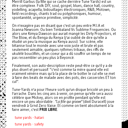
Merrill Garbus (la fille qui se cache derrière Tune Yards) est un
être complexe. Folk DIY, soul, gospel, blues, dance hall, country,
yodelling, acapella, bidouillages électroniques, R&B, Motown,
field recordings, chants trad ou polyphoniques, humour,
spontanéité, urgence primitive, simplicité.
On n'exagère pas en disant que c'est un peu entre M.I.A et
Joanna Newsom. Ou bien Timbaland Vs Sublime Frequencies. Ou
alors une Kimya Dawson qui aurait mangé les Dirty Projectors, et
The Blow, et du Benga du Kenya (j'ai oublié de dire qu'elle a
étudié un peu la musique au Kenya aussi). Sur scène, elle
tétanise tout le monde avec une voix juste et brute et pas
seulement aimable, quelques rythmes tribaux, des riffs de
ukulélé bouclifiés, et un coeur qui a dû souffrir un temps de ne
pas ressembler un peu plus à Beyoncé.
Finalement, son auto-description reste peut-être ce qu'il y a de
plus disert et persuasif: "c'est comme ta mère quand elle est
vraiment vénère mais qu'à la place de te botter le cul elle se met
à faire des beats de malade avec des pots, des casseroles ET ton
cul".
Tune-Yards n'a pour l'heure sorti qu'un disque bricolé un peu à
l'arrache. Dans les cinq ans à venir, on pense qu'elle sera aussi
célèbre que Mickey, alors on en profite pendant qu'elle est
encore un peu abordable :
"La fille qui groove"
(dixit Duracell) joue
vendredi à Grnd Zero Vaise. Et comme on tient absolument à la
faire aimer, c'est
PRIX LIBRE
.
tune yards - hatari
tune yards - safety