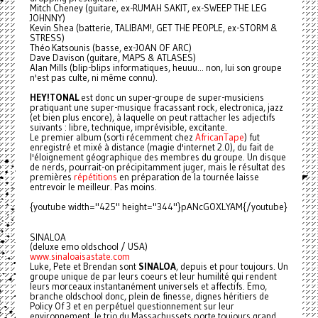
Mitch Cheney (guitare, ex-RUMAH SAKIT, ex-SWEEP THE LEG
JOHNNY)
Kevin Shea (batterie, TALIBAM!, GET THE PEOPLE, ex-STORM &
STRESS)
Théo Katsounis (basse, ex-JOAN OF ARC)
Dave Davison (guitare, MAPS & ATLASES)
Alan Mills (blip-blips informatiques, heuuu... non, lui son groupe
n'est pas culte, ni même connu).
HEY!TONAL
est donc un super-groupe de super-musiciens
pratiquant une super-musique fracassant rock, electronica, jazz
(et bien plus encore), à laquelle on peut rattacher les adjectifs
suivants : libre, technique, imprévisible, excitante.
Le premier album (sorti récemment chez
AfricanTape
) fut
enregistré et mixé à distance (magie d'internet 2.0), du fait de
l'éloignement géographique des membres du groupe. Un disque
de nerds, pourrait-on précipitamment juger, mais le résultat des
premières
répétitions
en préparation de la tournée laisse
entrevoir le meilleur. Pas moins.
{youtube width="425" height="344"}pANcGOXLYAM{/youtube}
SINALOA
(deluxe emo oldschool / USA)
www.sinaloaisastate.com
Luke, Pete et Brendan sont
SINALOA
, depuis et pour toujours. Un
groupe unique de par leurs coeurs et leur humilité qui rendent
leurs morceaux instantanément universels et affectifs. Emo,
branche oldschool donc, plein de finesse, dignes héritiers de
Policy Of 3 et en perpétuel questionnement sur leur
environnement, le trio du Massachussets porte toujours grand