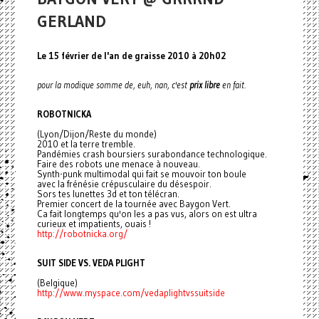
GERLAND
Le 15 février de l'an de graisse 2010 à 20h02
pour la modique somme de, euh, nan, c'est
prix libre
en fait.
ROBOTNICKA
(Lyon/Dijon/Reste du monde)
2010 et la terre tremble.
Pandémies crash boursiers surabondance technologique.
Faire des robots une menace à nouveau.
Synth-punk multimodal qui fait se mouvoir ton boule
avec la frénésie crépusculaire du désespoir.
Sors tes lunettes 3d et ton télécran.
Premier concert de la tournée avec Baygon Vert.
Ca fait longtemps qu'on les a pas vus, alors on est ultra
curieux et impatients, ouais !
http://robotnicka.org/
SUIT SIDE VS. VEDA PLIGHT
(Belgique)
http://www.myspace.com/
vedaplightvssuitside