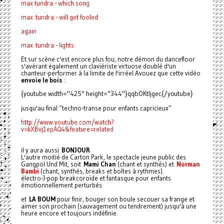
max tundra - which song
max tundra - will get fooled
again
max tundra - lights
Et sur scène c'est encore plus fou, notre démon du dancefloor
s'avérant également un claviériste virtuose doublé d'un
chanteur-performer à la limite de l'irréel.Avouez que cette vidéo
envoie le bois
:
{youtube width="425" height="344"}qqbOKtIjgec{/youtube}
jusqu'au final “techno-transe pour enfants capricieux”
http://www.youtube.com/watch?
v=kXBvj1epAQ4&feature=related
il y aura aussi
BONJOUR
L'autre moitié de Carton Park, le spectacle jeune public des
Gangpol Und Mit, soit
Mami Chan
(chant et synthés) et
Norman
Bambi
(chant, synthés, breaks et boîtes à rythmes).
électro-J-pop breakcoroïde et fantasque pour enfants
émotionnellement perturbés
et
LA BOUM
pour finir, bouger son boule secouer sa frange et
aimer son prochain (sauvagement ou tendrement) jusqu'à une
heure encore et toujours indéfinie.