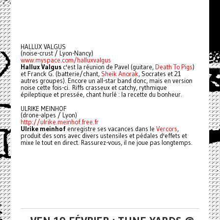
HALLUX VALGUS
(noise-crust / Lyon-Nancy)
www.myspace.com/halluxvalgus
Hallux Valgus
c'est la réunion de Pavel (guitare,
Death To Pigs
)
et Franck G. (batterie/chant,
Sheik Anorak
, Socrates et 21
autres groupes). Encore un all-star band donc, mais en version
noise cette fois-ci. Riffs crasseux et catchy, rythmique
épileptique et pressée, chant hurlé : la recette du bonheur.
ULRIKE MEINHOF
(drone-alpes / Lyon)
http://ulrike.meinhof.free.fr
Ulrike meinhof
enregistre ses vacances dans le
Vercors
,
produit des sons avec divers ustensiles et pédales d'effets et
mixe le tout en direct. Rassurez-vous, il ne joue pas longtemps.