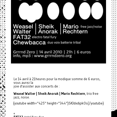
Le 14 avril à 21heures pour la modique somme de 6 euros,
vous aurez la
joie d'assister aux concerts de :
Weasel Walter | Sheik Anorak | Mario Rechtern
, trio free
jazz, noise.
{youtube width="425" height="344"}SKJdxdipkOs{/youtube}
+
FAT32
, total fury duo