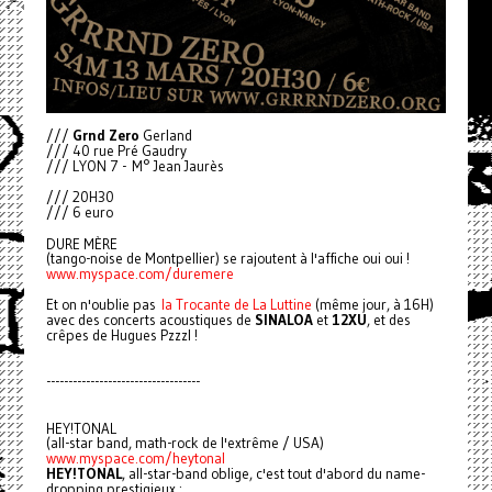
///
Grnd Zero
Gerland
/// 40 rue Pré Gaudry
/// LYON 7 - M° Jean Jaurès
/// 20H30
/// 6 euro
DURE MÈRE
(tango-noise de Montpellier) se rajoutent à l'affiche oui oui !
www.myspace.com/duremere
Et on n'oublie pas
la Trocante de La Luttine
(même jour, à 16H)
avec des concerts acoustiques de
SINALOA
et
12XU
, et des
crêpes de Hugues Pzzzl !
-----------------------------------
HEY!TONAL
(all-star band, math-rock de l'extrême / USA)
www.myspace.com/heytonal
HEY!TONAL
, all-star-band oblige, c'est tout d'abord du name-
dropping prestigieux :