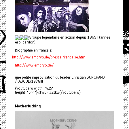
Groupe légendaire en action depuis 1969!! (année
éro..pardon)
Biographie en français:
http://www.embryo.de/presse_
francaise.htm
http://www.embryo.de/
une petite improvisation du leader Christian BUNCHARD
/KABOUL/1978!!!
{youtubejw width="425"
height="344"}41WBPl32zkw{/youtubejw}
Motherfucking