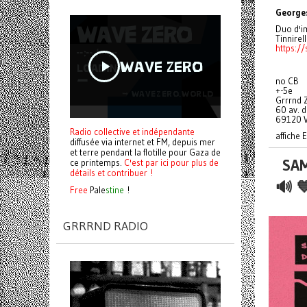
Georges
Duo d'i
Tinnirell
https:/
no CB
+-5e
Grrrnd 
60 av. 
69120 V
Radio collective et indépendante
affiche
diffusée via internet et FM, depuis mer
et terre pendant la flotille pour Gaza de
SAM
ce printemps.
C'est par ici pour plus de
détails et contribuer !
🔊 
Free
Pale
stine
!
GRRRND RADIO