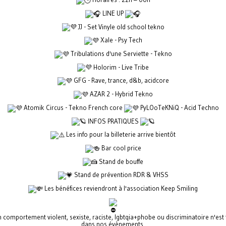
LINE UP
JJ - Set Vinyle old school tekno
Xale - Psy Tech
Tribulations d'une Serviette - Tekno
Holorim - Live Tribe
GFG - Rave, trance, d&b, acidcore
AZAR 2 - Hybrid Tekno
Atomik Circus - Tekno French core
PyLOoTeKNiQ - Acid Techno
INFOS PRATIQUES
Les info pour la billeterie arrive bientôt
Bar cool price
Stand de bouffe
Stand de prévention RDR & VHSS
Les bénéfices reviendront à l'association Keep Smiling
 comportement violent, sexiste, raciste, lgbtqia+phobe ou discriminatoire n'est 
dans nos évènements.