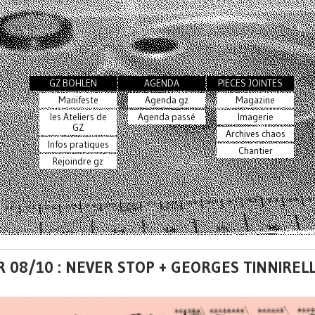
GZ BOHLEN
AGENDA
PIECES JOINTES
Manifeste
Agenda gz
Magazine
les Ateliers de
Agenda passé
Imagerie
GZ
Archives chaos
Infos pratiques
Chantier
Rejoindre gz
 08/10 : NEVER STOP + GEORGES TINNIREL