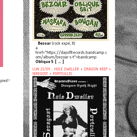
Bezoar
(rock expé, It)
a
href="https://dayoffrecords.bandcamp.c
om/album/bezoar-s-t">bandcamp
Oblique S [ ... ]
LUN 21/09 : HOLE DWELLER + DRAGON KEEP +
SEREGOST + PORTCULLIS
pied !