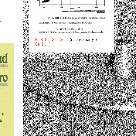
+
Pif
& The Gee Gees
(release party !)
C
a
l [ ... ]