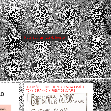
Nous Soutenir Via HelloAsso
JEU 06/08 : BRIGITTE NRV + SARAH-MAÏ +
TONY GERANNO + POINT DE SUTURE
LO