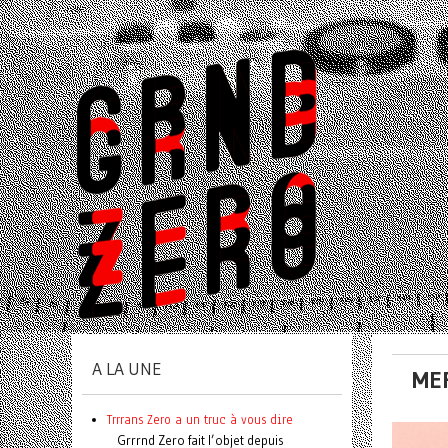
A LA UNE
MER
Trrrans Zero a un truc à vous dire
Grrrnd Zero fait l’objet depuis