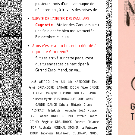
plusieurs mois d’une campagne de
dénigrement, à travers des prises de...
SURVIE DE L'ATELIER DES CANULARS
Cagnotte
L’Atelier des Canulars a eu
une fin d'année bien mouvementée : -
Fin octobre le lieu a...
Alors c'est vrai, tu t'es enfin décidé à
rejoindre Grrrndzero?
Si tu es arrivé sur cette page, c'est
que tu envisages de participer à
Grrrnd Zero. Merci, on va...
Mp3
WEIRDO
Divx
UK
lab
HARDCORE
Îles
Féroé
BREAKCORE
GARAGE
DOOM
Vidéo
INDIE
ELECTRO
Malaysie
TECHNO
GUITARE
PROG
Kraspek Mysik
ELECTROACOUSTIQUE
AVANT-
GARDE
DANCE
Sahara
Ethiopie
Ghana
ABSTRACT
Tadjikistan
Autriche
JAZZ
Russie
ART
Canada
UNDERGROUND
Lettonie
France
Concert
GRIND
Belgique
KRAUTROCK
Finlande
POP
Australie
MINIMAL
STONER
Le Periscope
DRUM
Indonésie
NEW WAVE
COLDWAVE
NOISE