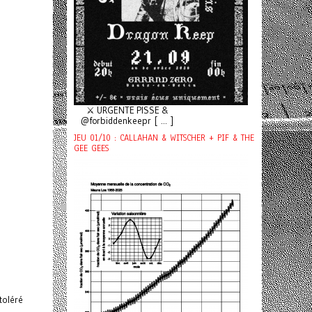
⚔️ URGENTE PISSE &
@forbiddenkeepr [ ... ]
JEU 01/10 : CALLAHAN & WITSCHER + PIF & THE
GEE GEES
toléré