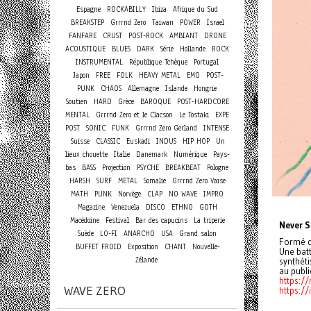
Espagne
ROCKABILLY
Ibiza
Afrique du Sud
BREAKSTEP
Grrrnd Zero
Taiwan
POWER
Israel
FANFARE
CRUST
POST-ROCK
AMBIANT
DRONE
ACOUSTIQUE
BLUES
DARK
Série
Hollande
ROCK
INSTRUMENTAL
République Tchèque
Portugal
Japon
FREE
FOLK
HEAVY METAL
EMO
POST-
PUNK
CHAOS
Allemagne
Islande
Hongrie
Soutien
HARD
Grèce
BAROQUE
POST-HARDCORE
MENTAL
Grrrnd Zero et le Clacson
Le Tostaki
EXPE
POST
SONIC
FUNK
Grrrnd Zero Gerland
INTENSE
Suisse
CLASSIC
Euskadi
INDUS
HIP HOP
Un
lieux chouette
Italie
Danemark
Numérique
Pays-
bas
BASS
Projection
PSYCHE
BREAKBEAT
Pologne
HARSH
SURF
METAL
Somalie
Grrrnd Zero Vaise
MATH
PUNK
Norvège
CLAP
NO WAVE
IMPRO
Magazine
Venezuela
DISCO
ETHNO
GOTH
Macédoine
Festival
Bar des capucins
La triperie
Never 
Suède
LO-FI
ANARCHO
USA
Grand salon
Formé d
BUFFET FROID
Exposition
CHANT
Nouvelle-
Une batt
Zélande
synthéti
au publi
https:/
WAVE ZERO
https:/