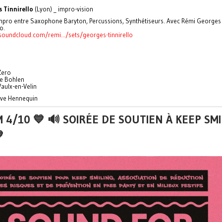
 Tinnirello
(Lyon) _ impro-vision
mpro entre Saxophone Baryton, Percussions, Synthétiseurs. Avec Rémi Georges 
o.
/soundcloud.com/remi.../sets/georges-tinnirello
Zero
de Bohlen
aulx-en-Velin
 Eve Hennequin
 4/10 💙 🔊 SOIRÉE DE SOUTIEN À KEEP SMI
