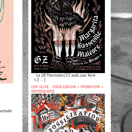
Le 28 Thermidor/15 août, jour férié
s [ ... ]
DIM 16/08 : FOSSILIZATION + PHOBOCOSM +
GROTESQUERIE
activité