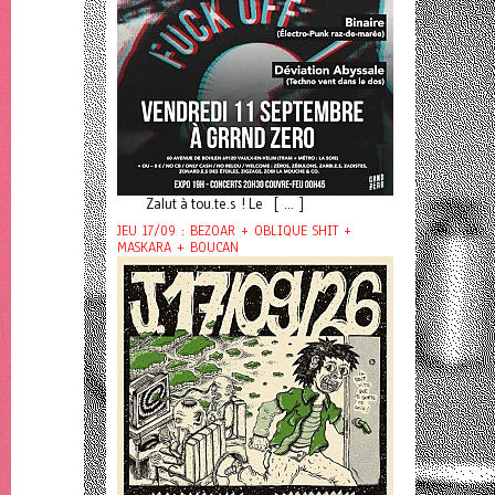
Zalut à tou.te.s ! Le [ ... ]
JEU 17/09 : BEZOAR + OBLIQUE SHIT +
MASKARA + BOUCAN