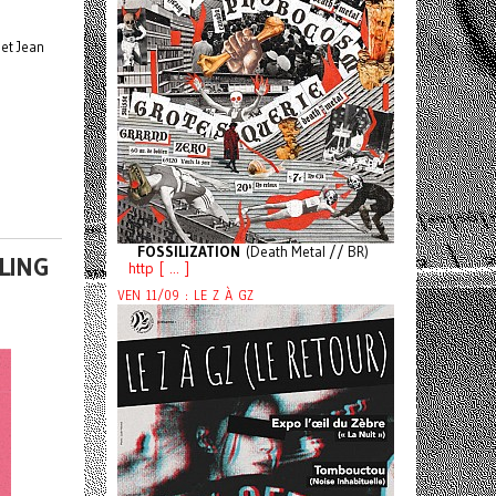
et Jean
FOSSILIZATION
(Death Metal // BR)
LING
http [ ... ]
VEN 11/09 : LE Z À GZ