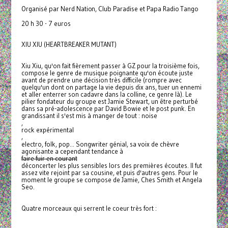
Organisé par Nerd Nation, Club Paradise et Papa Radio Tango
20 h 30 - 7 euros
XIU XIU (HEARTBREAKER MUTANT)
Xiu Xiu, qu'on fait fièrement passer à GZ pour la troisième fois,
compose le genre de musique poignante qu'on écoute juste
avant de prendre une décision très difficile (rompre avec
quelqu'un dont on partage la vie depuis dix ans, tuer un ennemi
et aller enterrer son cadavre dans la colline, ce genre là). Le
pilier fondateur du groupe est Jamie Stewart, un être perturbé
dans sa pré-adolescence par David Bowie et le post punk. En
grandissant il s'est mis à manger de tout : noise
,
rock expérimental
,
electro, folk, pop... Songwriter génial, sa voix de chèvre
agonisante a cependant tendance à
faire fuir en courant
déconcerter les plus sensibles lors des premières écoutes. Il fut
assez vite rejoint par sa cousine, et puis d'autres gens. Pour le
moment le groupe se compose de Jamie, Ches Smith et Angela
Seo.
Quatre morceaux qui serrent le coeur très fort :