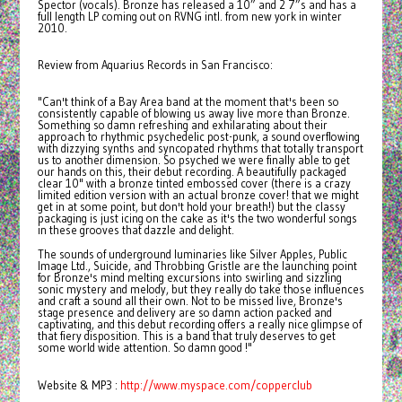
Spector (vocals). Bronze has released a 10” and 2 7”s and has a
full length LP coming out on RVNG intl. from new york in winter
2010.
Review from Aquarius Records in San Francisco:
"Can't think of a Bay Area band at the moment that's been so
consistently capable of blowing us away live more than Bronze.
Something so damn refreshing and exhilarating about their
approach to rhythmic psychedelic post-punk, a sound overflowing
with dizzying synths and syncopated rhythms that totally transport
us to another dimension. So psyched we were finally able to get
our hands on this, their debut recording. A beautifully packaged
clear 10" with a bronze tinted embossed cover (there is a crazy
limited edition version with an actual bronze cover! that we might
get in at some point, but don't hold your breath!) but the classy
packaging is just icing on the cake as it's the two wonderful songs
in these grooves that dazzle and delight.
The sounds of underground luminaries like Silver Apples, Public
Image Ltd., Suicide, and Throbbing Gristle are the launching point
for Bronze's mind melting excursions into swirling and sizzling
sonic mystery and melody, but they really do take those influences
and craft a sound all their own. Not to be missed live, Bronze's
stage presence and delivery are so damn action packed and
captivating, and this debut recording offers a really nice glimpse of
that fiery disposition. This is a band that truly deserves to get
some world wide attention. So damn good !"
Website & MP3 :
http://www.myspace.com/copperclub