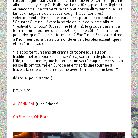
l'accompagner dans sa tournée nationale en 2004. Leur premier
album, "Puppy, Kitty Or Both" sort en 2005 (Upset! The Rhythm)
et rencontre une couverture radio et presse dithyrambique. Les
fameux magasins de disques Rough Trade (Londres)
sélectionnent même un de leurs titres pour leur compilation
"Counter Culture". Avant la sortie de leur deuxième album,
"Festival Of Ghosts" (Upset! The Rhythm), le groupe parvient à
terminer une tournée des Etats-Unis, d'une côte à l'autre, dont le
point d'orgue fût leur performance à End Times Festival, qui met
à l'honneur des artistes du monde entier, les plus excentriques
et expérimentaux.
"Ils apportent un sens du drama cartoonesque au son
traditionnel post-punk de la Bay Area, sans rien de plus qu'une
flûte, une clarinette, une batterie et un sacré paquet de cris. L'an
passé ils ont tourné en Europe et entrepris une tournée à
travers la côte ouest américaine avec Burmese et Fuckwolf."
(Merci A. pour la trad !)
DEUX MP3 :
A+ CANNIBAL
(tube Primitif)
Oh Brother, Oh Bother