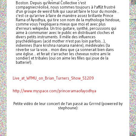
Boston. Depuis qu'Animal Collective s'est
compagniecréolisé, nous sommes toujours à l'affût frustré
d'un groupe de weird folk qui saurait faire le tour du monde...
c'est ce qu'arrive à faire de manière assez brillante Prince
Rama of Ayodhya, qui tire son nom de la mythologie hindoue,
comme vous l'expliquera mieux que moi et avec plus
d'erreurs wikipedia. Un trio guitare, synthé, percussions qui
aime à communier avec le public en distribuant cloches et
divers petits instruments. Il mêle des influences
psychédéliques (acid mother n'est pas loin parfois...),
indiennes (hare krishna nanana nanère), médiévales (la
réverbe sur la voix... mon dieu que ça sonnerait bien dans
une église... et ferait s'arracher les cheveux notre ami le
sondier) et tribales (oui on aime les filles qui joue de la
batterie!).
Live_at_WFMU_on_Brian_Turners_Show_51209
http://www.myspace.com/princeramaofayodhya
Petite vidéo de leur concert de l'an passé au Grrrnd (powered by
stephoune):