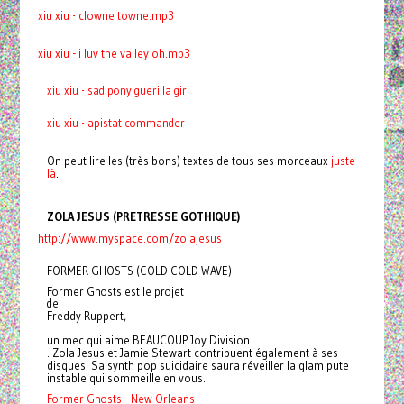
xiu xiu - clowne towne.mp3
xiu xiu - i luv the valley oh.mp3
xiu xiu - sad pony guerilla girl
xiu xiu - apistat commander
On peut lire les (très bons) textes de tous ses morceaux
juste
là
.
ZOLA JESUS (PRETRESSE GOTHIQUE)
http://www.myspace.com/zolajesus
FORMER GHOSTS (COLD COLD WAVE)
Former Ghosts est le projet
de
Freddy Ruppert,
un mec qui aime BEAUCOUP Joy Division
. Zola Jesus et Jamie Stewart contribuent également à ses
disques. Sa synth pop suicidaire saura réveiller la glam pute
instable qui sommeille en vous.
Former Ghosts - New Orleans