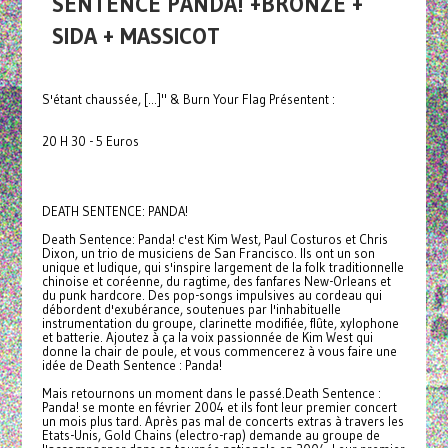
SENTENCE PANDA! +BRONZE +
SIDA + MASSICOT
S'étant chaussée, [...]" & Burn Your Flag Présentent :
20 H 30 - 5 Euros
DEATH SENTENCE: PANDA!
Death Sentence: Panda! c'est Kim West, Paul Costuros et Chris
Dixon, un trio de musiciens de San Francisco. Ils ont un son
unique et ludique, qui s'inspire largement de la folk traditionnelle
chinoise et coréenne, du ragtime, des fanfares New-Orleans et
du punk hardcore. Des pop-songs impulsives au cordeau qui
débordent d'exubérance, soutenues par l'inhabituelle
instrumentation du groupe, clarinette modifiée, flûte, xylophone
et batterie. Ajoutez à ça la voix passionnée de Kim West qui
donne la chair de poule, et vous commencerez à vous faire une
idée de Death Sentence : Panda!
Mais retournons un moment dans le passé.Death Sentence :
Panda! se monte en février 2004 et ils font leur premier concert
un mois plus tard. Après pas mal de concerts extras à travers les
Etats-Unis, Gold Chains (electro-rap) demande au groupe de