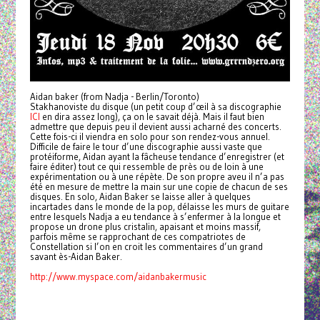
Aidan baker (from Nadja - Berlin/Toronto)
Stakhanoviste du disque (un petit coup d’œil à sa discographie
ICI
en dira assez long), ça on le savait déjà. Mais il faut bien
admettre que depuis peu il devient aussi acharné des concerts.
Cette fois-ci il viendra en solo pour son rendez-vous annuel.
Difficile de faire le tour d’une discographie aussi vaste que
protéiforme, Aidan ayant la fâcheuse tendance d’enregistrer (et
faire éditer) tout ce qui ressemble de près ou de loin à une
expérimentation ou à une répète. De son propre aveu il n’a pas
été en mesure de mettre la main sur une copie de chacun de ses
disques. En solo, Aidan Baker se laisse aller à quelques
incartades dans le monde de la pop, délaisse les murs de guitare
entre lesquels Nadja a eu tendance à s’enfermer à la longue et
propose un drone plus cristalin, apaisant et moins massif,
parfois même se rapprochant de ces compatriotes de
Constellation si l’on en croit les commentaires d’un grand
savant ès-Aidan Baker.
http://www.myspace.com/aidanbakermusic