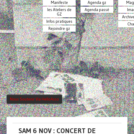
Manifeste
Agenda gz
Mag
les Ateliers de
Agenda passé
Ima
GZ
Archiv
Infos pratiques
Cha
Rejoindre gz
Nous Soutenir Via HelloAsso
SAM 6 NOV : CONCERT DE