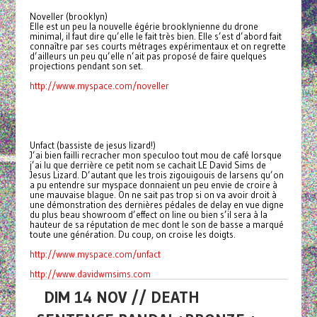
Noveller (brooklyn)
Elle est un peu la nouvelle égérie brooklynienne du drone
minimal, il faut dire qu’elle le fait très bien. Elle s’est d’abord fait
connaître par ses courts métrages expérimentaux et on regrette
d’ailleurs un peu qu’elle n’ait pas proposé de faire quelques
projections pendant son set.
http://www.myspace.com/noveller
Unfact (bassiste de jesus lizard!)
J’ai bien failli recracher mon speculoo tout mou de café lorsque
j’ai lu que derrière ce petit nom se cachait LE David Sims de
Jesus Lizard. D’autant que les trois zigouigouis de larsens qu’on
a pu entendre sur myspace donnaient un peu envie de croire à
une mauvaise blague. On ne sait pas trop si on va avoir droit à
une démonstration des dernières pédales de delay en vue digne
du plus beau showroom d’effect on line ou bien s’il sera à la
hauteur de sa réputation de mec dont le son de basse a marqué
toute une génération. Du coup, on croise les doigts.
http://www.myspace.com/unfact
http://www.davidwmsims.com
DIM 14 NOV // DEATH