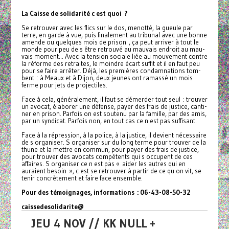
La Caisse de soli­da­rité c est quoi ?
Se retrou­­ver avec les flics sur le dos, menotté, la gueule par
terre, en garde à vue, puis fina­le­ment au tri­­bu­­nal avec une bonne
amende ou quel­­ques mois de prison , ça peut arri­ver à tout le
monde pour peu de s être retrouvé au mau­vais endroit au mau­
vais moment... Avec la ten­sion sociale liée au mou­ve­ment contre
la réforme des retrai­tes, le moin­­dre écart suffit et il en faut peu
pour se faire arrê­ter. Déjà, les pre­miè­res condam­na­tions tom­
bent : à Meaux et à Dijon, deux jeunes ont ramassé un mois
ferme pour jets de pro­jec­ti­les.
Face à cela, géné­­ra­­le­­ment, il faut se démer­­der tout seul : trou­­ver
un avocat, élaborer une défense, payer des frais de jus­­tice, can­­ti­­
ner en prison. Parfois on est sou­­tenu par la famille, par des amis,
par un syn­­di­­cat. Parfois non, en tout cas ce n est pas suf­­fi­­sant.
Face à la répres­­sion, à la police, à la jus­­tice, il devient néces­­saire
de s orga­­ni­­ser. S orga­­ni­­ser sur du long terme pour trou­­ver de la
thune et la mettre en commun, pour payer des frais de jus­­tice,
pour trou­­ver des avo­­cats com­pé­tents qui s occu­­pent de ces
affai­­res. S orga­­ni­­ser ce n est pas « aider les autres qui en
auraient besoin », c est se retrou­­ver à partir de ce qu on vit, se
tenir concrè­­te­­ment et faire face ensem­­ble.
Pour des témoi­gna­ges, infor­ma­tions : 06-43-08-50-32
cais­se­de­so­li­da­rite@
JEU 4 NOV // KK NULL +