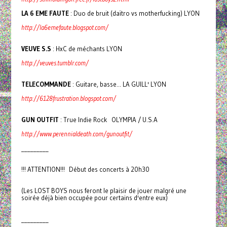
LA 6 EME FAUTE
: Duo de bruit (daïtro vs motherfucking) LYON
http://la6emefaute.blogspot.com/
VEUVE S.S
: HxC de méchants LYON
http://veuves.tumblr.com/
TELECOMMANDE
: Guitare, basse... LA GUILL' LYON
http://6128frustration.blogspot.com/
GUN OUTFIT
: True Indie Rock OLYMPIA / U.S.A
http://www.perennialdeath.com/gunoutfit/
_________
!!! ATTENTION!!! Début des concerts à 20h30
(Les LOST BOYS nous feront le plaisir de jouer malgré une
soirée déjà bien occupée pour certains d'entre eux)
_________