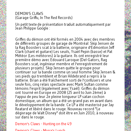
DEMON'S CLAWS
(Garage Griffu, In The Red Records)
Un petit texte de présentation traduit automatiquement par
Jean Philippe Google :
Griffes du démon ont été formés en 2004 avec des membres
de différents groupes de garage de Montréal: Skip Jensen de
la Rag Boosters scat à la batterie, originaire d'Edmonton Jeff
Clark (chant et guitare) Les seuils, Ysaël Pepin (basse) et Pat
Météor (Les météores) à la guitare. Ils ont enregistré leur
première démo avec Edouard Laroque (Del-Gators, Rag
Boosters scat, ingénieur membre et l'enregistrement de
plusieurs projets). Skip Jensen quitte le groupe pour
continuer sur la bande comme un seul homme Skip Jensen &
ses pieds qui tremblent et Brian Hildebrand a repris à la
batterie. Brian a été fraîchement sorti de l'confusers et une
seule fois, cinq relais spectacle avec Mark Sultan comme
témoins l'esprit (également avec Ysaël). Griffes du démon
ont tourné en Europe en 2008 (25 avril to Juin 2ème) à
l'appui de peu leur 2e pleine longueur LP satan cochon
domestique, un album qui a été un grand pas en avant dans
le développement de la bande. Ce LP a été masterisé par Jay
Reatard et libéré dans le rouge. Nouveau record "Le
dégivrage de Walt Disney" doit être en Juin 2010, à nouveau
sur dans le rouge.
Demon's Claws - Hunting on the 49
Demon's Claws - Mona's Lunch