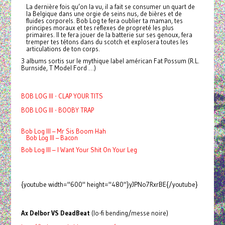
La dernière fois qu’on la vu, il a fait se consumer un quart de
la Belgique dans une orgie de seins nus, de bières et de
fluides corporels. Bob Log te fera oublier ta maman, tes
principes moraux et tes reflexes de propreté les plus
primaires. Il te fera jouer de la batterie sur ses genoux, fera
tremper tes tétons dans du scotch et explosera toutes les
articulations de ton corps.
3 albums sortis sur le mythique label américan Fat Possum (R.L.
Burnside, T Model Ford …)
BOB LOG III - CLAP YOUR TITS
BOB LOG III - BOOBY TRAP
Bob Log III – Mr Sis Boom Hah
Bob Log III – Bacon
Bob Log III – I Want Your Shit On Your Leg
{youtube width="600" height="480"}yJPNo7RxrBE{/youtube}
Ax Delbor VS DeadBeat
(lo-fi bending/messe noire)