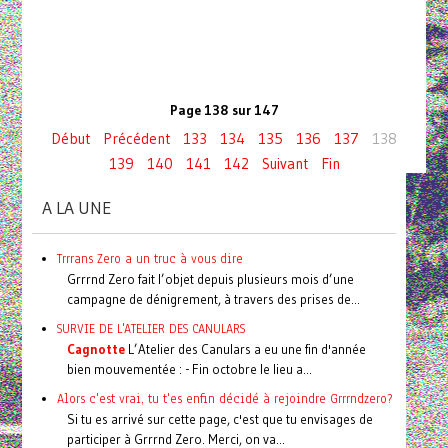
Page 138 sur 147
Début
Précédent
133
134
135
136
137
138
139
140
141
142
Suivant
Fin
A LA UNE
Trrrans Zero a un truc à vous dire
Grrrnd Zero fait l’objet depuis plusieurs mois d’une
campagne de dénigrement, à travers des prises de...
SURVIE DE L'ATELIER DES CANULARS
Cagnotte
L’Atelier des Canulars a eu une fin d'année
bien mouvementée : - Fin octobre le lieu a...
Alors c'est vrai, tu t'es enfin décidé à rejoindre Grrrndzero?
Si tu es arrivé sur cette page, c'est que tu envisages de
participer à Grrrnd Zero. Merci, on va...