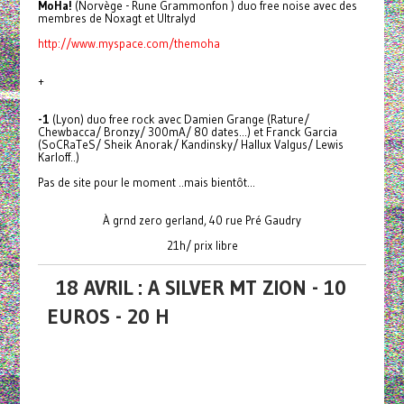
MoHa!
(Norvège - Rune Grammonfon ) duo free noise avec des
membres de Noxagt et Ultralyd
http://www.myspace.com/themoha
+
-1
(Lyon) duo free rock avec Damien Grange (Rature/
Chewbacca/ Bronzy/ 300mA/ 80 dates...) et Franck Garcia
(SoCRaTeS/ Sheik Anorak/ Kandinsky/ Hallux Valgus/ Lewis
Karloff..)
Pas de site pour le moment ..mais bientôt...
À grnd zero gerland, 40 rue Pré Gaudry
21h/ prix libre
18 AVRIL : A SILVER MT ZION - 10
EUROS - 20 H