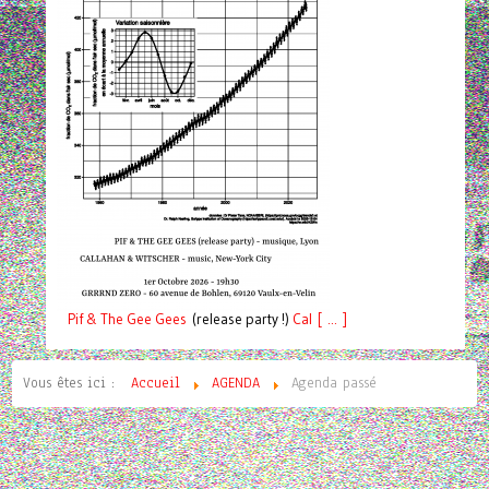
Pif
& The Gee Gees
(release party !)
C
a
l [ ... ]
Vous êtes ici :
Accueil
AGENDA
Agenda passé