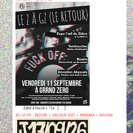
Zalut à tou.te.s ! Le [ ... ]
JEU 17/09 : BEZOAR + OBLIQUE SHIT + MASKARA + BOUCAN