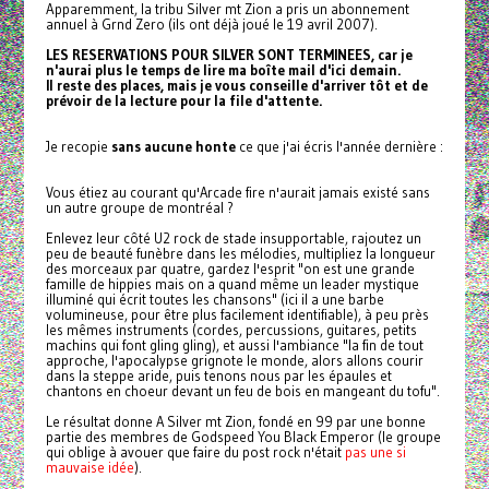
Apparemment, la tribu Silver mt Zion a pris un abonnement
annuel à Grnd Zero (ils ont déjà joué le 19 avril 2007).
LES RESERVATIONS POUR SILVER SONT TERMINEES, car je
n'aurai plus le temps de lire ma boîte mail d'ici demain.
Il reste des places, mais je vous conseille d'arriver tôt et de
prévoir de la lecture pour la file d'attente.
Je recopie
sans aucune honte
ce que j'ai écris l'année dernière :
Vous étiez au courant qu'Arcade fire n'aurait jamais existé sans
un autre groupe de montréal ?
Enlevez leur côté U2 rock de stade insupportable, rajoutez un
peu de beauté funèbre dans les mélodies, multipliez la longueur
des morceaux par quatre, gardez l'esprit "on est une grande
famille de hippies mais on a quand même un leader mystique
illuminé qui écrit toutes les chansons" (ici il a une barbe
volumineuse, pour être plus facilement identifiable), à peu près
les mêmes instruments (cordes, percussions, guitares, petits
machins qui font gling gling), et aussi l'ambiance "la fin de tout
approche, l'apocalypse grignote le monde, alors allons courir
dans la steppe aride, puis tenons nous par les épaules et
chantons en choeur devant un feu de bois en mangeant du tofu".
Le résultat donne A Silver mt Zion, fondé en 99 par une bonne
partie des membres de Godspeed You Black Emperor (le groupe
qui oblige à avouer que faire du post rock n'était
pas une si
mauvaise idée
).