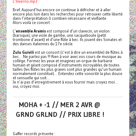
L’Inverno.mp3
Bref. Aujourd’hui encore on continue à défricher et à aller
encore plus loin dans les recherches pour retrouver cette liberté
dans l’interprétation ô combien nécessaire et vivifiante.
Alors voilà ce concert :
L’
ensemble Aramis
est composé d’un clavecin, un violon
(baroque), une viole de gambe, une sacqueboute (petit
trombone d’avant) et d’une flûte à bec. Ils jouent des Sonates et
des danses italiennes du 17e siècle.
Zulu Guivili
est un consort (c’est à dire un ensemble) de flûtes à
bec… Ne partez pas !!! Rien à voir avec vos cours de musique au
collège. Fermez les yeux et imaginez un orgue de barbarie
humain et géant composé d’instruments incroyables de toutes
tailles (les flûtes les plus graves sont plus grandes qu’un humain
normalement constitué)… Entendez cette sonorité la plus douce
et sensuelle qui soit…
Je n’ai pas d’enregistrement à vous fournir mais croyez moi…
oui, croyez moi.
MOHA + -1 // MER 2 AVR @
GRND GRLND // PRIX LIBRE !
Gaffer records présente :