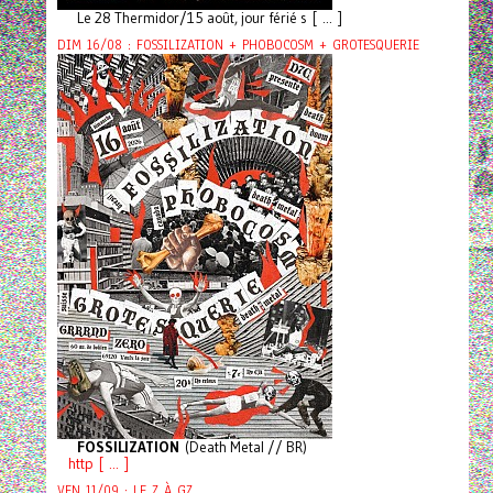
Le 28 Thermidor/15 août, jour férié s [ ... ]
DIM 16/08 : FOSSILIZATION + PHOBOCOSM + GROTESQUERIE
FOSSILIZATION
(Death Metal // BR)
http [ ... ]
VEN 11/09 : LE Z À GZ