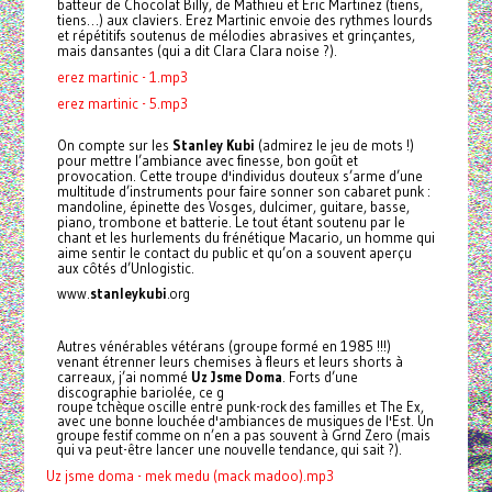
batteur de Chocolat Billy, de Mathieu et Eric Martinez (tiens,
tiens…) aux claviers. Erez Martinic envoie des rythmes lourds
et répétitifs soutenus de mélodies abrasives et grinçantes,
mais dansantes (qui a dit Clara Clara noise ?).
erez martinic - 1.mp3
erez martinic - 5.mp3
On compte sur les
Stanley Kubi
(admirez le jeu de mots !)
pour mettre l’ambiance avec finesse, bon goût et
provocation. Cette troupe d'individus douteux s’arme d’une
multitude d’instruments pour faire sonner son cabaret punk :
mandoline, épinette des Vosges, dulcimer, guitare, basse,
piano, trombone et batterie. Le tout étant soutenu par le
chant et les hurlements du frénétique Macario, un homme qui
aime sentir le contact du public et qu’on a souvent aperçu
aux côtés d’Unlogistic.
www.
stanleykubi
.org
Autres vénérables vétérans (groupe formé en 1985 !!!)
venant étrenner leurs chemises à fleurs et leurs shorts à
carreaux, j’ai nommé
Uz Jsme Doma
. Forts d’une
discographie bariolée, ce g
roupe tchèque oscille entre punk-rock des familles et The Ex,
avec une bonne louchée d'ambiances de musiques de l'Est. Un
groupe festif comme on n’en a pas souvent à Grnd Zero (mais
qui va peut-être lancer une nouvelle tendance, qui sait
?).
Uz jsme doma - mek medu (mack madoo).mp3