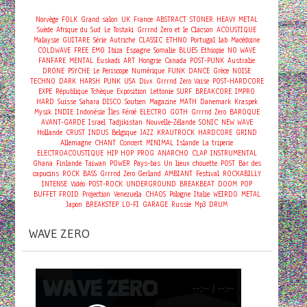
Norvège
FOLK
Grand salon
UK
France
ABSTRACT
STONER
HEAVY METAL
Suède
Afrique du Sud
Le Tostaki
Grrrnd Zero et le Clacson
ACOUSTIQUE
Malaysie
GUITARE
Série
Autriche
CLASSIC
ETHNO
Portugal
lab
Macédoine
COLDWAVE
FREE
EMO
Ibiza
Espagne
Somalie
BLUES
Ethiopie
NO WAVE
FANFARE
MENTAL
Euskadi
ART
Hongrie
Canada
POST-PUNK
Australie
DRONE
PSYCHE
Le Periscope
Numérique
FUNK
DANCE
Grèce
NOISE
TECHNO
DARK
HARSH
PUNK
USA
Divx
Grrrnd Zero Vaise
POST-HARDCORE
EXPE
République Tchèque
Exposition
Lettonie
SURF
BREAKCORE
IMPRO
HARD
Suisse
Sahara
DISCO
Soutien
Magazine
MATH
Danemark
Kraspek
Mysik
INDIE
Indonésie
Îles Féroé
ELECTRO
GOTH
Grrrnd Zero
BAROQUE
AVANT-GARDE
Israel
Tadjikistan
Nouvelle-Zélande
SONIC
NEW WAVE
Hollande
CRUST
INDUS
Belgique
JAZZ
KRAUTROCK
HARDCORE
GRIND
Concert
Allemagne
CHANT
MINIMAL
Islande
La triperie
ELECTROACOUSTIQUE
HIP HOP
PROG
ANARCHO
CLAP
INSTRUMENTAL
Ghana
Finlande
Taiwan
POWER
Pays-bas
Un lieux chouette
POST
Bar des
capucins
ROCK
BASS
Grrrnd Zero Gerland
AMBIANT
Festival
ROCKABILLY
INTENSE
Vidéo
POST-ROCK
UNDERGROUND
BREAKBEAT
DOOM
POP
BUFFET FROID
Projection
Venezuela
CHAOS
Pologne
Italie
WEIRDO
METAL
Japon
BREAKSTEP
LO-FI
GARAGE
Russie
Mp3
DRUM
WAVE ZERO