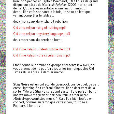
bon Jon Spencer et Captain Beefheart, il fait figure de grand
disque aux côtés de
Witchcraft Rebellion
(2001) : un chant
dément/possédé/incantatoire, une instrumentation
dépouillée et foisonnante à la fois, un saxo épileptique
venant compléter le tableau.
deux morceaux de witchcraft rebellion :
Old time relijun - king of nothing.mp3
Old time relijun - mystery language.mp3
deux morceaux du dernier album :
Old Time Relijun - indestructible life.mp3
Old Time Relijun - the circular ruins.mp3
Etant donné le nombre de groupes présents le 4 avril, on
vous promet de ne pas faire jouer les immanquables Old
Time relijun après le dernier métro.
Stig Noise
est un collectif de Liverpool, coincé quelque part
entre Lightning Bolt et Frank Sinatra. Ils se décrivent de la
sorte : "We are Stig Noise Sound System! a 6 person band
and we make magical! brutal! beautiful! <->Mariachi<-
>NoiseHop<-wonkstep music !". Ca a l'air bien foufou en
concert, comme en témoigne cette vidéo, tournée au
Foundry, à londres :