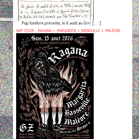
Pop funèbre présente, le 6 août au Grrr [ ... ]
SAM 15/08 : RAGANA + MARGARITA + BASSEVILLE + MALÉORE