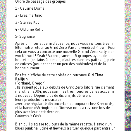
Ordre de passage des groupes :
1 - Uz Jsme Doma
2 - Erez martinic
3 - Stanley Kubi
4 - Old time Relijun
5- Stignoise !!!
Après un mois et demi d’absence, nous vous invitons à venir
fêter notre retour au Grnd Zero Vaise le vendredi 4 avril. Pour
cela on vous a concocté une nouvelle Grrrnd Zero Party bien
wock’n woll ! Yeah ! Au programme : 5 groupes ayant de la
bouteille (certains à la main, d’autres dans les pattes…), plein
de cuivres (pour changer un peu des habitudes) et de la
bonne humeur.
En tête d’affiche de cette soirée on retrouve
Old Time
Relijun
(Portland, Oregon)
. Ils avaient joué aux débuts de Grnd Zero (alors rue clément
marot) en 2004, nous sommes très honorés de les accueillir
à nouveau. Depuis plus de dix ans, ils délivrent
leurs productions musicales
avec une régularité déconcertante, toujours chez K records,
et la bande d'Arrington de Dionyso nous a ravi une fois de
plus avec leur petit dernier,
Catharsis in Crisis
.
Bien qu'il s'agisse toujours de la même recette, à savoir un
blues punk halluciné et fiévreux à situer quelque part entre un