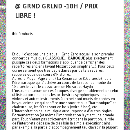
@ GRND GRLND -18H / PRIX
LIBRE !
iNk Products :
Et oui ! c’est pas une blague… Grnd Zero accueille son premier
concert de musique CLASSIQUE…
BAROQUE
plus exactement
puisque ces deux formations s’appliquent à défricher des
répertoires anciens (avant Mozart pour simplifier…). Pour ceux
qui ne seraient que très peu éclairés par de tels repères,
rappelez-vous des cours d’Histoire…
Après le Moyen-Age vient ? La Renaissance (16e siècle) ! puis
l’ère Baroque qui s’achève au cours de la seconde moitié du
18e siècle avec le classicisme de Mozart et Haydn.
L’instrumentarium de ces époques diverge sensiblement de celui
utilisé aujourd’hui dans les orchestres symphoniques : les
violons et autres instruments à archet sont munis de cordes en
boyau animal ce qui confère une sonorité plus “harmonique” et
chaleureuse, les flûtes sont en bois (voire à bec), etc…
L’interprétation de la musique aussi répond à d’autres règles :
l’ornementation (et même l’improvisation !) y tient une grande
part. Tout n’étant pas strictement écrit dans la partition, le rôle
de l’interprète dépasse de très loin la simple exécution : ainsi,
par exemple, la partie d’accompagnement (au clavecin la plupart