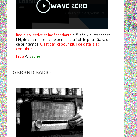
Radio collective et indépendante
diffusée via internet et
FM, depuis mer et terre pendant la flotille pour Gaza de
ce printemps.
C'est par ici pour plus de détails et
contribuer !
Free
Pale
stine
!
GRRRND RADIO