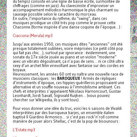
du temps) consiste en une ligne de basse écrite, surmontée de
chiffrages (comme en jazz). Au claveciniste d’improviser un
accompagnement mélodico-harmonique le plus charmant ou
sauvage possible selon le caractère du morceau.
En outre, l’importance du rythme, du “swing”, dans ces
musiques prodigue un côté très pop comme le prouve cette
Chaconne (forme inspirée d’une danse coquine de l’époque…) :
Ciaccona (Merula).mp3
Jusqu’aux années 1950, ces musiques dites “anciennes” ont été
presque totalement oubliées, voire méprisées (ce petit côté pop
qui fait pas chic…), surtout par ignorance : évidemment, une
sonate du 17e siècle jouée au piano et un violon “moderne”
avec un vibrato dégoulinant, ça n’a pas de sens… ni ce côté ultra
sexy d’un archet félin virevoltant avec fantaisie sur des cordes en
boyaux.
Heureusement, les années 60 ont vu naître une nouvelle race de
musiciens classiques : les
BAROQUEUX
! Armés de répliques
d’instruments d’époque, ces hippies-guérilleros proposaient une
alternative et un souffle nouveau à l’immobilisme ambiant. Ces
chefs et interprètes s’appelaient Nikolaus Harnoncourt, Gustav
Leonhardt, Jordi Savall, Sigisvald Kuijken… (vous pouvez
chercher sur Wikipedia, ils y sont tous).
Pour vous donner une idée du truc, voici les 4 saisons de Vivaldi
interprétées par des baroqueux barjes, un ensemble italien
baptisé Il Giardino Armonico… si c’est pas rock’n’roll comme
manière de jouer alors Shellac, c’est de la pop de bisounours :
L’Estate.mp3