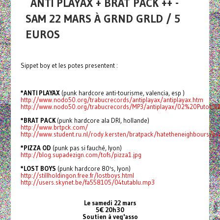
ANTI PLAYAX + BRAT PACK ++ -
SAM 22 MARS À GRND GRLD / 5
EUROS
Sippet boy et les potes presentent :
*ANTI PLAYAX
(punk hardcore anti-tourisme, valencia, esp )
http://www.nodo50.org/trabucrecords/antiplayax/antiplayax.htm
http://www.nodo50.org/trabucrecords/MP3/antiplayax/02%20Putos
*BRAT PACK
(punk hardcore ala DRI, hollande)
http://www.brtpck.com/
http://www.student.ru.nl/rody.kersten/bratpack/hatetheneighbours/b
*PIZZA OD
(punk pas si fauché, lyon)
http://blog.supadezign.com/tofs/pizza1.jpg
*LOST BOYS
(punk hardcore 80's, lyon)
http://stillholdingon.free.fr/lostboys.html
http://users.skynet.be/fa558105/04tutablu.mp3
Le samedi 22 mars
5€ 20h30
Soutien à veg'asso