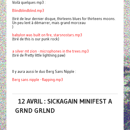
Voilà quelques mp3 :
Blindblindblind.mp3
(tiré de leur dernier disque, thirteens blues for thirteens moons.
Un peu lent à démarrer, mais grand morceau
)
babylon was built on fire, starsnostars.mp3
(tiré de this is our punk rock)
a silver mt zion - microphones in the trees.mp3
(tiré de Pretty little lightning paw)
Il y aura aussi le duo Berg Sans Nipple :
Berg sans nipple - flapping.mp3
12 AVRIL : SICKAGAIN MINIFEST A
GRND GRLND