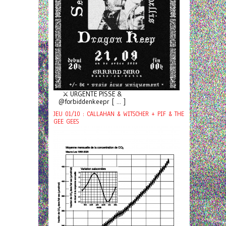
⚔️ URGENTE PISSE &
@forbiddenkeepr [ ... ]
JEU 01/10 : CALLAHAN & WITSCHER + PIF & THE
GEE GEES