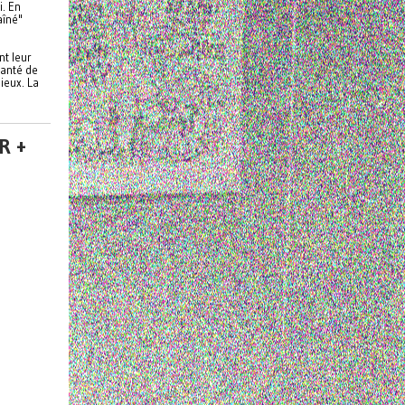
i. En
aîné"
nt leur
santé de
ieux. La
R +