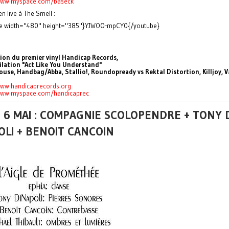
www.myspace.com/baseck
n live à The Smell :
e width="480" height="385"}YJWOO-mpCY0{/youtube}
sion du premier vinyl Handicap Records,
ilation "Act Like You Understand"
use, Handbag/Abba, Stallio!, Roundopready vs Rektal Distortion, Killjoy, V
www.handicaprecords.org
www.myspace.com/
handicaprec
 6 MAI : COMPAGNIE SCOLOPENDRE + TONY 
OLI + BENOIT CANCOIN