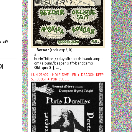
alaV)
Bezoar
(rock expé, It)
a
href="https://dayoffrecords.bandcamp.c
om/album/bezoar-s-t">bandcamp
DI
Oblique S [ ... ]
LUN 21/09 : HOLE DWELLER + DRAGON KEEP +
SEREGOST + PORTCULLIS