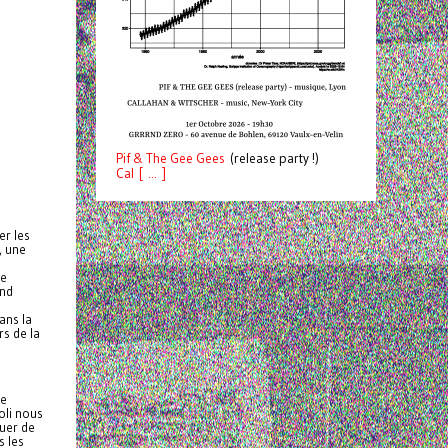
Pif
& The Gee Gees
(release party !)
C
a
l [ ... ]
er les
, une
me
ond
ans la
rs de la
ne
oli nous
ouer de
s les