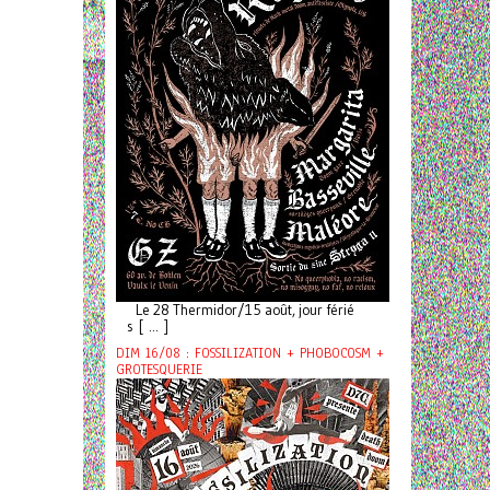
Le 28 Thermidor/15 août, jour férié
s [ ... ]
DIM 16/08 : FOSSILIZATION + PHOBOCOSM +
GROTESQUERIE