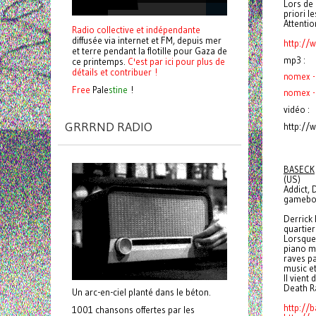
Lors de 
priori l
Attentio
Radio collective et indépendante
diffusée via internet et FM, depuis mer
http:/
et terre pendant la flotille pour Gaza de
mp3 :
ce printemps.
C'est par ici pour plus de
détails et contribuer !
nomex - 
Free
Pale
stine
!
nomex - 
vidéo :
GRRRND RADIO
http:/
BASECK
(US)
Addict,
gameboy
Derrick 
quartier
Lorsque 
piano ma
raves pa
music et
Il vient
Death R
Un arc-en-ciel planté dans le béton.
http://b
1001 chansons offertes par les