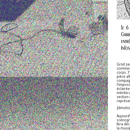
Grnd zer
sommes p
corps. J
pièce al
compagn
l'imposs
éclairée
méritera
section 
représen
{dmotio
Aujourd
scénogra
fera déc
la musi