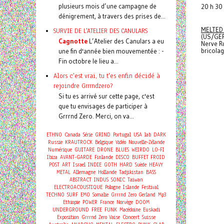
plusieurs mois d’une campagne de
20 h 30 
dénigrement, à travers des prises de...
MELTED
SURVIE DE L'ATELIER DES CANULARS
(US/GE
Cagnotte
L’Atelier des Canulars a eu
Nerve R
bricola
une fin d'année bien mouvementée : -
Fin octobre le lieu a...
Alors c'est vrai, tu t'es enfin décidé à
rejoindre Grrrndzero?
Si tu es arrivé sur cette page, c'est
que tu envisages de participer à
Grrrnd Zero. Merci, on va...
ETHNO
Canada
Série
GRIND
Portugal
USA
lab
DARK
Russie
KRAUTROCK
Belgique
Vidéo
Nouvelle-Zélande
Numérique
GUITARE
DRONE
BLUES
WEIRDO
LO-FI
Ibiza
AVANT-GARDE
Finlande
DISCO
BUFFET FROID
POST
ART
Israel
INDIE
GOTH
HARD
Suède
HEAVY
METAL
Allemagne
Hollande
Tadjikistan
BASS
ABSTRACT
INDUS
SONIC
Taiwan
ELECTROACOUSTIQUE
Pologne
Islande
Festival
TECHNO
SURF
EMO
Somalie
Grrrnd Zero Gerland
Mp3
Ethiopie
POWER
France
Norvège
DOOM
UNDERGROUND
FREE
FUNK
Macédoine
Euskadi
Concert
Exposition
Grrrnd Zero Vaise
Suisse