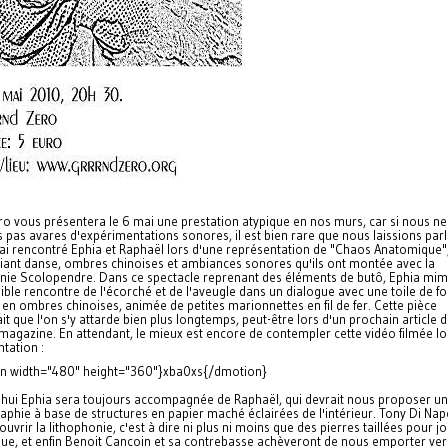
o vous présentera le 6 mai une prestation atypique en nos murs, car si nous ne
as avares d'expérimentations sonores, il est bien rare que nous laissions parl
'ai rencontré Ephia et Raphaël lors d'une représentation de "Chaos Anatomique"
liant danse, ombres chinoises et ambiances sonores qu'ils ont montée avec la
ie Scolopendre. Dans ce spectacle reprenant des éléments de butô, Ephia mi
ible rencontre de l'écorché et de l'aveugle dans un dialogue avec une toile de f
 en ombres chinoises, animée de petites marionnettes en fil de fer. Cette pièce
it que l'on s'y attarde bien plus longtemps, peut-être lors d'un prochain article d
magazine. En attendant, le mieux est encore de contempler cette vidéo filmée lo
tation :
n width="480" height="360"}xba0xs{/dmotion}
'hui Ephia sera toujours accompagnée de Raphaël, qui devrait nous proposer u
phie à base de structures en papier maché éclairées de l'intérieur. Tony Di Nap
ouvrir la lithophonie, c'est à dire ni plus ni moins que des pierres taillées pour j
que, et enfin Benoit Cancoin et sa contrebasse achèveront de nous emporter ver