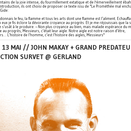
intains de la joie intense, du fourmillement extatique et de l'émerveillement ébah
introduction, ils ont choisi de proposer ce texte issu de "Le Prométhée mal ench
 Gide:
 donnais le feu, la flamme et tous les arts dont une flamme est l’aliment. Echauffa
n eux je fis éclore la dévorante croyance au progrès. Et je me réjouissais que la 
 s’usât à le produire. – Non plus croyance au bien, mais malade espérance du m
 au progrès, Messieurs, c’était leur aigle. Notre aigle est notre raison d’être,
s… L’histoire de l’homme, c’est l’histoire des aigles, Messieurs"
 13 MAI // JOHN MAKAY + GRAND PREDATEU
ECTION SURVET @ GERLAND