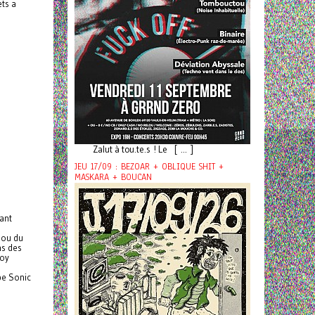
ets a
Zalut à tou.te.s ! Le [ ... ]
JEU 17/09 : BEZOAR + OBLIQUE SHIT +
MASKARA + BOUCAN
ant
 ou du
ns des
boy
pe Sonic