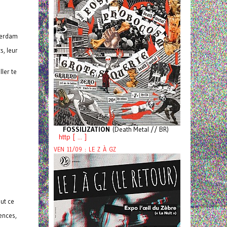
sterdam
s, leur
ller te
FOSSILIZATION
(Death Metal // BR)
http [ ... ]
VEN 11/09 : LE Z À GZ
out ce
ences,