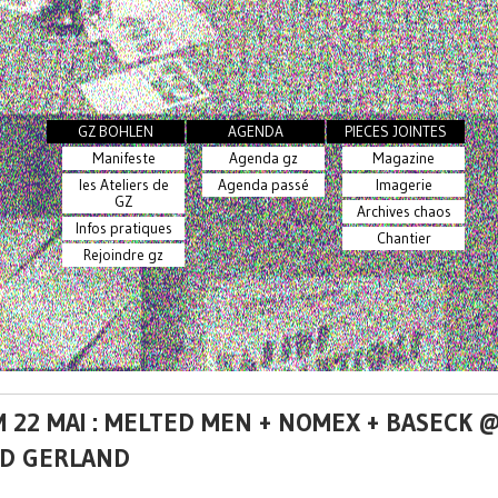
GZ BOHLEN
AGENDA
PIECES JOINTES
Manifeste
Agenda gz
Magazine
les Ateliers de
Agenda passé
Imagerie
GZ
Archives chaos
Infos pratiques
Chantier
Rejoindre gz
 22 MAI : MELTED MEN + NOMEX + BASECK 
D GERLAND