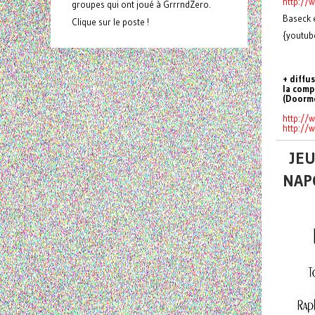
http://
groupes qui ont joué à GrrrndZero.
Baseck e
Clique sur le poste !
{youtub
+ diffu
la comp
(Doormo
http://
http://
JEU
NAP