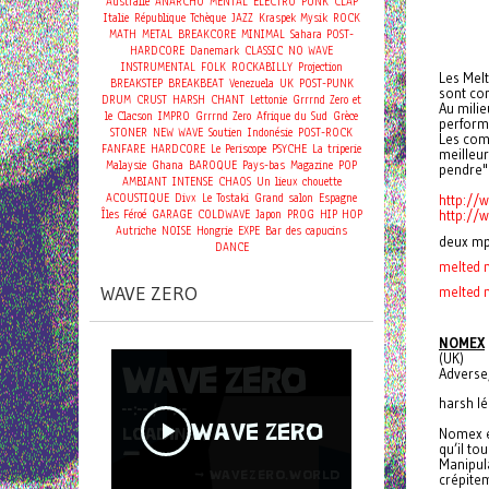
Australie
ANARCHO
MENTAL
ELECTRO
PUNK
CLAP
Italie
République Tchèque
JAZZ
Kraspek Mysik
ROCK
MATH
METAL
BREAKCORE
MINIMAL
Sahara
POST-
HARDCORE
Danemark
CLASSIC
NO WAVE
INSTRUMENTAL
FOLK
ROCKABILLY
Projection
Les Melt
BREAKSTEP
BREAKBEAT
Venezuela
UK
POST-PUNK
sont con
DRUM
CRUST
HARSH
CHANT
Lettonie
Grrrnd Zero et
Au milie
le Clacson
IMPRO
Grrrnd Zero
Afrique du Sud
Grèce
performa
STONER
NEW WAVE
Soutien
Indonésie
POST-ROCK
Les com
FANFARE
HARDCORE
Le Periscope
PSYCHE
La triperie
meilleur
Malaysie
Ghana
BAROQUE
Pays-bas
Magazine
POP
pendre"
AMBIANT
INTENSE
CHAOS
Un lieux chouette
ACOUSTIQUE
Divx
Le Tostaki
Grand salon
Espagne
http:/
Îles Féroé
GARAGE
COLDWAVE
Japon
PROG
HIP HOP
http://
Autriche
NOISE
Hongrie
EXPE
Bar des capucins
deux mp
DANCE
melted m
WAVE ZERO
melted m
NOMEX
(UK)
Adverse,
harsh l
Nomex es
qu’il to
Manipula
crépite