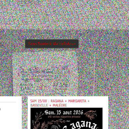
Nous Soutenir Via HelloAsso
SAM 15/08 : RAGANA + MARGARITA +
BASSEVILLE + MALÉORE
@