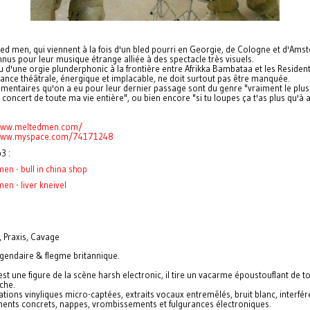
ed men, qui viennent à la fois d'un bled pourri en Georgie, de Cologne et d'Am
nus pour leur musique étrange alliée à des spectacle très visuels.
u d'une orgie plunderphonic à la frontière entre Afrikka Bambataa et les Resident
nce théâtrale, énergique et implacable, ne doit surtout pas être manquée.
mentaires qu'on a eu pour leur dernier passage sont du genre "vraiment le plus
 concert de toute ma vie entière", ou bien encore "si tu loupes ça t'as plus qu'à a
/www.meltedmen.com/
www.myspace.com/
74171248
3 :
en - bull in china shop
en - liver kneivel
 Praxis, Cavage
égendaire & flegme britannique.
t une figure de la scène harsh electronic, il tire un vacarme époustouflant de t
uche.
tions vinyliques micro-captées, extraits vocaux entremêlés, bruit blanc, interfér
ments concrets, nappes, vrombissements et fulgurances électroniques.