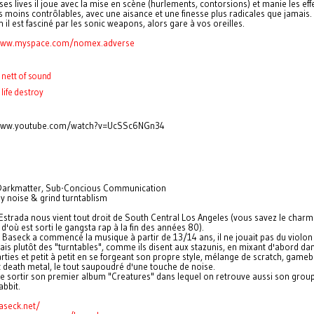
ses lives il joue avec la mise en scène (hurlements, contorsions) et manie les eff
es moins contrôlables, avec une aisance et une finesse plus radicales que jamais.
n il est fasciné par les sonic weapons, alors gare à vos oreilles.
/www.myspace.com/nomex.
adverse
nett of sound
life destroy
/www.youtube.com/watch?v=UcSSc6NGn34
 Darkmatter, Sub-Concious Communication
 noise & grind turntablism
Estrada nous vient tout droit de South Central Los Angeles (vous savez le charm
 d'où est sorti le gangsta rap à la fin des années 80).
Baseck a commencé la musique à partir de 13/14 ans, il ne jouait pas du violon
is plutôt des "turntables", comme ils disent aux stazunis, en mixant d'abord da
rties et petit à petit en se forgeant son propre style, mélange de scratch, game
 death metal, le tout saupoudré d'une touche de noise.
 de sortir son premier album "Creatures" dans lequel on retrouve aussi son grou
abbit.
aseck.net/