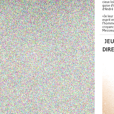
cieux lo
guise d'
d'André
«Je leur
esprit e
l’homme
croyance
Messieur
JEU
DIR