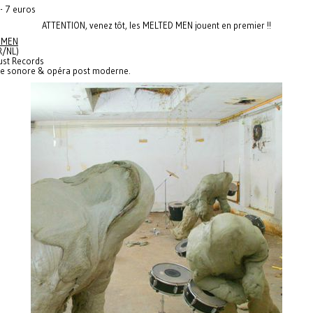
- 7 euros
ATTENTION, venez tôt, les MELTED MEN jouent en premier !!
 MEN
R/NL)
ust Records
ge sonore & opéra post moderne.