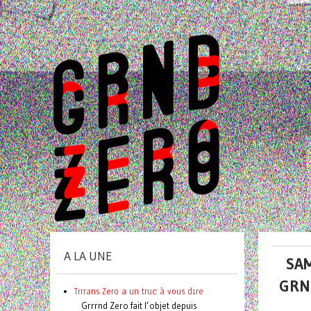
A LA UNE
SAM
GRN
Trrrans Zero a un truc à vous dire
Grrrnd Zero fait l’objet depuis