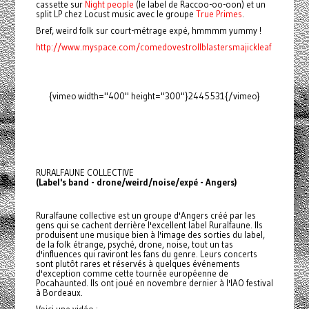
cassette sur
Night people
(le label de Raccoo-oo-oon) et un
split LP chez Locust music avec le groupe
True Primes
.
Bref, weird folk sur court-métrage expé, hmmmm yummy !
http://www.myspace.com/comedovestrollblastersmajickleaf
{vimeo width="400" height="300"}2445531{/vimeo}
RURALFAUNE COLLECTIVE
(Label's band - drone/weird/noise/expé - Angers)
Ruralfaune collective est un groupe d'Angers créé par les
gens qui se cachent derrière l'excellent label Ruralfaune. Ils
produisent une musique bien à l'image des sorties du label,
de la folk étrange, psyché, drone, noise, tout un tas
d'influences qui raviront les fans du genre. Leurs concerts
sont plutôt rares et réservés à quelques événements
d'exception comme cette tournée européenne de
Pocahaunted. Ils ont joué en novembre dernier à l'IAO festival
à Bordeaux.