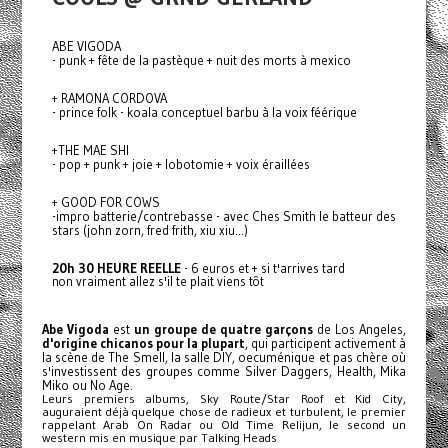
ABE VIGODA
- punk + fête de la pastèque + nuit des morts à mexico
+ RAMONA CORDOVA
- prince folk - koala conceptuel barbu à la voix féérique
+THE MAE SHI
- pop + punk + joie + lobotomie + voix éraillées
+ GOOD FOR COWS
-impro batterie/contrebasse - avec Ches Smith le batteur des
stars (john zorn, fred frith, xiu xiu...)
20h 30 HEURE REELLE
- 6 euros et + si t'arrives tard
non vraiment allez s'il te plait viens tôt
Abe
Vigoda
est
un groupe de quatre garçons
de Los Angeles,
d'origine chicanos pour la plupart
, qui participent activement à
la scène de The Smell, la salle DIY, oecuménique et pas chère où
s'investissent des groupes comme Silver Daggers, Health, Mika
Miko ou No Age.
Leurs premiers albums, Sky Route/Star Roof et Kid City,
auguraient déjà quelque chose de radieux et turbulent, le premier
rappelant Arab On Radar ou Old Time Relijun, le second un
western mis en musique par Talking Heads