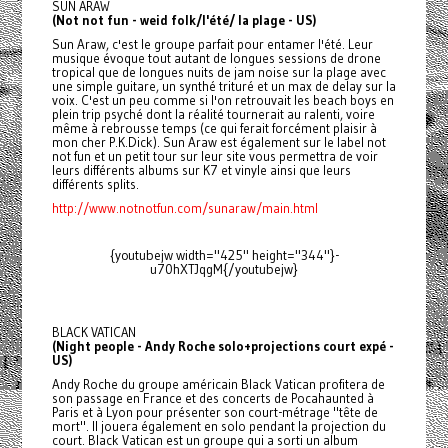
SUN ARAW
(Not not fun - weid folk/l'été/ la plage - US)
Sun Araw, c'est le groupe parfait pour entamer l'été. Leur
musique évoque tout autant de longues sessions de drone
tropical que de longues nuits de jam noise sur la plage avec
une simple guitare, un synthé trituré et un max de delay sur la
voix. C'est un peu comme si l'on retrouvait les beach boys en
plein trip psyché dont la réalité tournerait au ralenti, voire
même à rebrousse temps (ce qui ferait forcément plaisir à
mon cher P.K.Dick). Sun Araw est également sur le label not
not fun et un petit tour sur leur site vous permettra de voir
leurs différents albums sur K7 et vinyle ainsi que leurs
différents splits.
http://www.notnotfun.com/sunaraw/main.html
{youtubejw width="425" height="344"}-
u70hXTJqgM{/youtubejw}
BLACK VATICAN
(Night people - Andy Roche solo+projections court expé -
US)
Andy Roche du groupe américain Black Vatican profitera de
son passage en France et des concerts de Pocahaunted à
Paris et à Lyon pour présenter son court-métrage "tête de
mort". Il jouera également en solo pendant la projection du
court. Black Vatican est un groupe qui a sorti un album