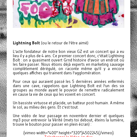
Lightning Bolt
(ou le retour de l'être aimé)
L'acte fondateur de notre bon vieux GZ est un concert qui a eu
lieu il y a plus de 4 ans. Ce premier concert donc, c'était Lightning
Bolt : on a quasiment ouvert Grnd histoire d'avoir un endroit où
les faire passer. Nous étions déjà experts en marketing sauvage
complètement dérégulé, on raconte même qu'il y a encore
quelques affiches qui trainent dans l'agglomération.
Pour ceux qui auraient passé les 5 dernières années enfermés
dans une cave, rappelons que Lightning Bolt est l'un des six
groupes au monde ayant le pouvoir de remettre radicalement
en cause la vie de ceux qui les voient en concert.
Un bassiste virtuose et placide, un batteur post-humain. A même
le sol, au milieu des gens. Et c'est tout.
Une vidéo de leur passage en novembre dernier et quelques
mp3 pour entrevoir la Vérité (mets toi debout, éteins la lumière,
trouve le bouton pour passer en plein écran) :
{vimeo width="400" height="320"}4502245{/vimeo}
Telecharger la Video en divx