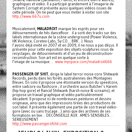
graphiques et vidéo. Il a participé grandement à l’imagerie de
System Corrupt et présente aussi quelques vidéos issues de
cette période. On ne peut que vous inviter à visiter son site
http://www.667u.com
Musicalement,
MALADROIT
marque les esprits pour ses
détournements de hits dancefloor. il a sorti des tracks sur des
labels internationaux de la scène underground (Power Violence,
HK Violence, Coretex-Labs, Sy:CO… BRK…). Nous
l’avons déjà invité en 2007 et en 2009, il ne nous a pas déçus. Il
présente pour cette exposition des objets-sculptures issus de
recyclages, de détournements et d’un jeu de déconstruction-
reconstruction. Son art est en quelque sorte à
l’image de sa musique…
www.myspace.com/maladroit666
PASSENGER OF SHIT
, dirige le label terror-noise-core Shitwank
Records, perdu dans les forêts australiennes des Montagnes
Bleues. En solo il propose une étonnante version du speedcore,
entre sadcore ou flashcore ; il orchestre aussi Butcher’s Harem
(hip hop gore) et Rancid Shitwank (harsh noise & screams), et
propose un travail graphique et vidéo particulièrement
décadent. Il propose ici de nombreuses peintures et dessins
originaux, ainsi que des impressions tirées des productions de
son label. Il présente également une partie de son travail vidéo-
gore (avec ou sans trucage…) ainsi que des archives de ses
formations en live… DECONSEILLE AUX AMES SENSIBLES…
SERIEUSEMENT
http://www.passengerofshit.com