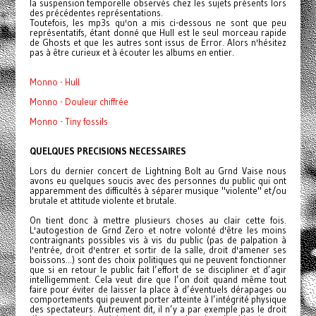
la suspension temporelle observés chez les sujets présents lors
des précédentes représentations.
Toutefois, les mp3s qu'on a mis ci-dessous ne sont que peu
représentatifs, étant donné que Hull est le seul morceau rapide
de Ghosts et que les autres sont issus de Error. Alors n'hésitez
pas à être curieux et à écouter les albums en entier.
Monno - Hull
Monno - Douleur chiffrée
Monno - Tiny fossils
QUELQUES PRECISIONS NECESSAIRES
Lors du dernier concert de Lightning Bolt au Grnd Vaise nous
avons eu quelques soucis avec des personnes du public qui ont
apparemment des difficultés à séparer musique "violente" et/ou
brutale et attitude violente et brutale.
On tient donc à mettre plusieurs choses au clair cette fois.
L'autogestion de Grnd Zero et notre volonté d'être les moins
contraignants possibles vis à vis du public (pas de palpation à
l'entrée, droit d'entrer et sortir de la salle, droit d'amener ses
boissons...) sont des choix politiques qui ne peuvent fonctionner
que si en retour le public fait l’effort de se discipliner et d’agir
intelligemment. Cela veut dire que l’on doit quand même tout
faire pour éviter de laisser la place à d’éventuels dérapages ou
comportements qui peuvent porter atteinte à l’intégrité physique
des spectateurs. Autrement dit, il n’y a par exemple pas le droit