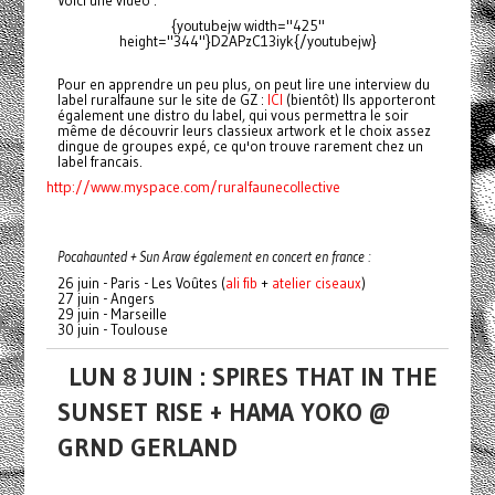
Voici une vidéo :
{youtubejw width="425"
height="344"}D2APzC13iyk{/youtubejw}
Pour en apprendre un peu plus, on peut lire une interview du
label ruralfaune sur le site de GZ :
ICI
(bientôt) Ils apporteront
également une distro du label, qui vous permettra le soir
même de découvrir leurs classieux artwork et le choix assez
dingue de groupes expé, ce qu'on trouve rarement chez un
label francais.
http://www.myspace.com/ruralfaunecollective
Pocahaunted + Sun Araw également en concert en france :
26 juin - Paris - Les Voûtes (
ali fib
+
atelier ciseaux
)
27 juin - Angers
29 juin - Marseille
30 juin - Toulouse
LUN 8 JUIN : SPIRES THAT IN THE
SUNSET RISE + HAMA YOKO @
GRND GERLAND