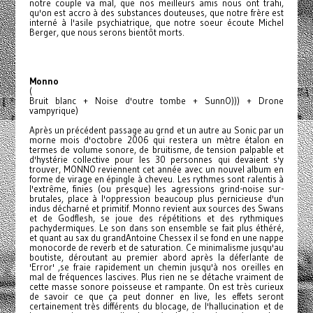
notre couple va mal, que nos meilleurs amis nous ont trahi,
qu'on est accro à des substances douteuses, que notre frère est
interné à l'asile psychiatrique, que notre soeur écoute Michel
Berger, que nous serons bientôt morts.
Monno
(
Bruit blanc + Noise d'outre tombe + SunnO))) + Drone
vampyrique)
Après un précédent passage au grnd et un autre au Sonic par un
morne mois d'octobre 2006 qui restera un mètre étalon en
termes de volume sonore, de bruitisme, de tension palpable et
d'hystérie collective pour les 30 personnes qui devaient s'y
trouver, MONNO reviennent cet année avec un nouvel album en
forme de virage en épingle à cheveu. Les rythmes sont ralentis à
l'extrême, finies (ou presque) les agressions grind-noise sur-
brutales, place à l'oppression beaucoup plus pernicieuse d'un
indus décharné et primitif. Monno revient aux sources des Swans
et de Godflesh, se joue des répétitions et des rythmiques
pachydermiques. Le son dans son ensemble se fait plus éthéré,
et quant au sax du grandAntoine Chessex il se fond en une nappe
monocorde de reverb et de saturation. Ce minimalisme jusqu'au
boutiste, déroutant au premier abord après la déferlante de
'Error' ,se fraie rapidement un chemin jusqu'à nos oreilles en
mal de fréquences lascives. Plus rien ne se détache vraiment de
cette masse sonore poisseuse et rampante. On est très curieux
de savoir ce que ça peut donner en live, les effets seront
certainement très différents du blocage, de l'hallucination et de