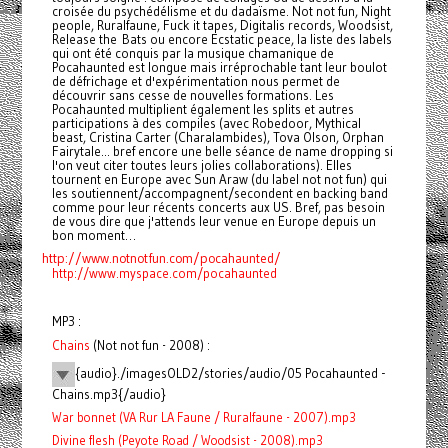
croisée du psychédélisme et du dadaïsme. Not not fun, Night
people, Ruralfaune, Fuck it tapes, Digitalis records, Woodsist,
Release the Bats ou encore Ecstatic peace, la liste des labels
qui ont été conquis par la musique chamanique de
Pocahaunted est longue mais irréprochable tant leur boulot
de défrichage et d'expérimentation nous permet de
découvrir sans cesse de nouvelles formations. Les
Pocahaunted multiplient également les splits et autres
participations à des compiles (avec Robedoor, Mythical
beast, Cristina Carter (Charalambides), Tova Olson, Orphan
Fairytale... bref encore une belle séance de name dropping si
l'on veut citer toutes leurs jolies collaborations). Elles
tournent en Europe avec Sun Araw (du label not not fun) qui
les soutiennent/accompagnent/secondent en backing band
comme pour leur récents concerts aux US. Bref, pas besoin
de vous dire que j'attends leur venue en Europe depuis un
bon moment…
http://www.notnotfun.com/pocahaunted/
http://www.myspace.com/pocahaunted
MP3 :
Chains
(Not not fun - 2008) :
{audio}./imagesOLD2/stories/audio/05 Pocahaunted -
Chains.mp3{/audio}
War bonnet (VA Rur LA Faune / Ruralfaune - 2007).mp3
Divine flesh (Peyote Road / Woodsist - 2008).mp3