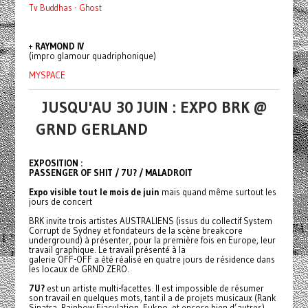
Tv Buddhas - Ghost
+
RAYMOND IV
(impro glamour quadriphonique)
MYSPACE
JUSQU'AU 30 JUIN : EXPO BRK @
GRND GERLAND
EXPOSITION :
PASSENGER OF SHIT / 7U? / MALADROIT
Expo visible tout le mois de juin
mais quand même surtout les
jours de concert
BRK invite trois artistes AUSTRALIENS (issus du collectif System
Corrupt de Sydney et fondateurs de la scène
breakcore
underground) à présenter, pour la première fois en Europe, leur
travail graphique. Le travail présenté à la
galerie OFF-OFF a été réalisé en quatre jours de résidence dans
les locaux de GRND ZERO.
7U?
est un artiste multi-facettes. Il est impossible de résumer
son travail en quelques mots, tant il a de projets musicaux (Rank
Sinatra, Rainbow Ejaculation, Fukno, et encore bien d’autres),