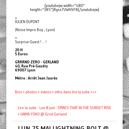
{youtubejw width="480"
height="385"}Rgsx7UWHSF8{/youtubejw}
+
JULIEN DUPONT
(Noise Impro Boy ; Lyon)
+
Surprise-Guest ! ... !
20 H
5 Euros
GRRRND ZERO - GERLAND
40, Rue Pré Gaudry
69007 Lyon
Métro : Arrêt Jean Jaurès
Bios + photos + videos + infos dans lire la suite >>>
Lire la suite : Lun 8 juin : SPIRES THAT IN THE SUNSET RISE
+ HAMA YOKO @ Grnd Gerland
LUN 25 MAI LIGHTNING BOLT @