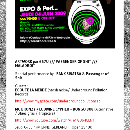
ARTWORK par 667U /// PASSENGER OF SHIT ///
MALADROIT
Special performance by :
RANK SINATRA
&
Passenger of
Shit
Guests :
ECOUTE LA MERDE
(harsh noise/ Underground Pollution
Records)
http://www.myspace.com/undergroundpollutionrec
MC BRONZY + LUDIVINE CYPHER + BONGO 808
(Alternative
/ Blues gras / Tropicale)
http://www.youtube.com/watch?v=e4G0b-fCLNY
Jeudi 04 Juin @ GRND GERLAND - Open 19h00