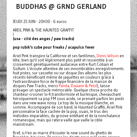
BUDDHAS @ GRND GERLAND
JEUDI 25 JUIN - 20H30 - 6 euros
AREIL PINK & THE HAUNTED GRAFFIT
I
(usa - cité des anges / paw tracks)
pop rubik's cube pour freaks / acapulco fever
Ariel Pink transpire la Californie et ses fantômes,
Denis Wilson
en
tête, bien qu'il soit légèrement plus petit et ressemble à un
croisement génétiquement audacieux entre Kurt Cobain et
Gollum. L'écoute attentive de ses innombrables enregistrements
huit pistes, sur cassette ou sur disque (les albums les plus
récents bénéficiant même de jaquettes en couleurs grâce à
l'extraordinaire force de frappe financière de la maison de
disques Paw Tracks, merci
Panda, Daaave & Petzl
), laisse
présager un spectacle mémorable. Quelque chose proche du
chanteur-crooner lo-fi transformiste et burlesque, chevauchant
héroïquement sa pop FM sous acide, se prenant parfois les pieds
dans une new wave noisy. Le top de la musique blanche, en
somme. Accompagné de son band, le Haunted Graffiti, Ariel Pink
personnalise la face cachée de la pop, ouais, le truc des
mélodies imparables, du groove entêtant et de la nonchalance
romanesque, mais qui ratera vaille que vaille la cible
mainstream.
Bref, si t'en as marre d'écouter le new sound du ghetto de