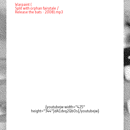
Warpaint (
Split with orphan fairytale /
Release the bats - 2008).mp3
{youtubejw width="425"
height="344"}dA1dvq2QbOs{/youtubejw}