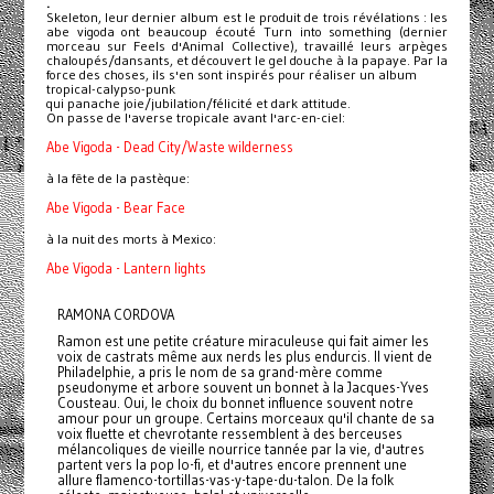
.
Skeleton, leur dernier album est le produit de trois révélations : les
abe vigoda ont beaucoup écouté Turn into something (dernier
morceau sur Feels d'Animal Collective), travaillé leurs arpèges
chaloupés/dansants, et découvert le gel douche à la papaye. Par la
force des choses, ils s'en sont inspirés pour réaliser un album
tropical-calypso-punk
qui panache joie/jubilation/félicité et dark attitude.
On passe de l'averse tropicale avant l'arc-en-ciel:
Abe Vigoda - Dead City/Waste wilderness
à la fête de la pastèque:
Abe Vigoda - Bear Face
à la nuit des morts à Mexico:
Abe Vigoda - Lantern lights
RAMONA CORDOVA
Ramon est une petite créature miraculeuse qui fait aimer les
voix de castrats même aux nerds les plus endurcis. Il vient de
Philadelphie, a pris le nom de sa grand-mère comme
pseudonyme et arbore souvent un bonnet à la Jacques-Yves
Cousteau. Oui, le choix du bonnet influence souvent notre
amour pour un groupe. Certains morceaux qu'il chante de sa
voix fluette et chevrotante ressemblent à des berceuses
mélancoliques de vieille nourrice tannée par la vie, d'autres
partent vers la pop lo-fi, et d'autres encore prennent une
allure flamenco-tortillas-vas-y-tape-du-talon. De la folk