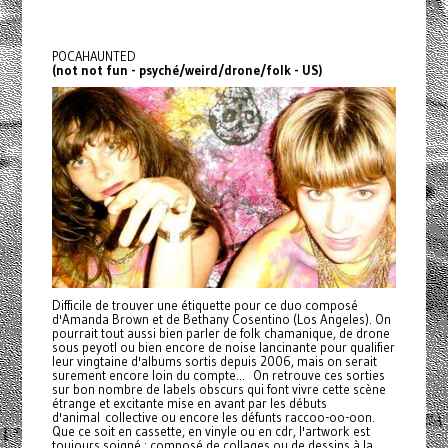
POCAHAUNTED
(not not fun - psyché/weird/drone/folk - US)
Difficile de trouver une étiquette pour ce duo composé
d'Amanda Brown et de Bethany Cosentino (Los Angeles). On
pourrait tout aussi bien parler de folk chamanique, de drone
sous peyotl ou bien encore de noise lancinante pour qualifier
leur vingtaine d'albums sortis depuis 2006, mais on serait
surement encore loin du compte... On retrouve ces sorties
sur bon nombre de labels obscurs qui font vivre cette scène
étrange et excitante mise en avant par les débuts
d'animal collective ou encore les défunts raccoo-oo-oon.
Que ce soit en cassette, en vinyle ou en cdr, l'artwork est
toujours soigné : composé de collages ou de dessins à la