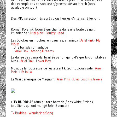
Brooklyn, bin viens. Et croise les doigts pour qu'il reste encore
des exemplaires de son
best of
greatest hits
au merch (only
available on tour).
Des MP3 sélectionnés après trois heures d'intense réflexion :
Roman Polanski bourré qui chante dans une boite de nuit
lituanienne :
Ariel pink - Poultry Head
Les Strokes en moches, en pauvres, en mieux :
Ariel Pink - My
Molly
Une ballade romantique
:
Ariel Pink - Among Dreams
La danse des canards, braillée par un gang d'experts-comptables
ivres :
Ariel Pink - Lover Boy
Musique langoureuse de restaurant kitsch toujours vide :
Ariel
Pink - Life in LA
Le Vrai générique de Magnum :
Ariel Pink - Jules Lost His Jewels
+
TV BUDDHAS
(duo guitare batterie / des White Stripes
israëliens qui ont mangé John Spencer)
Tv Buddas - Wandering Song