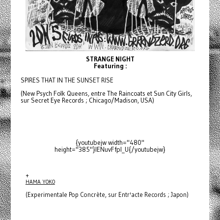
STRANGE NIGHT
Featuring :
SPIRES THAT IN THE SUNSET RISE
(New Psych Folk Queens, entre The Raincoats et Sun City Girls,
sur Secret Eye Records ; Chicago/Madison, USA)
{youtubejw width="480"
height="385"}IENuvFfpI_U{/youtubejw}
+
HAMA YOKO
(Experimentale Pop Concrète, sur Entr'acte Records ; Japon)