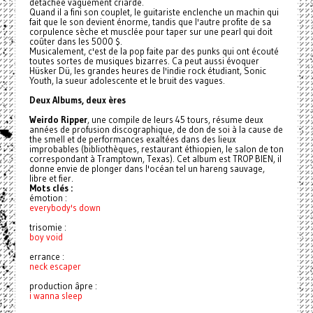
détachée vaguement criarde.
Quand il a fini son couplet, le guitariste enclenche un machin qui
fait que le son devient énorme, tandis que l'autre profite de sa
corpulence sèche et musclée pour taper sur une pearl qui doit
coûter dans les 5000 $.
Musicalement, c'est de la pop faite par des punks qui ont écouté
toutes sortes de musiques bizarres. Ca peut aussi évoquer
Hüsker Dü, les grandes heures de l'indie rock étudiant, Sonic
Youth, la sueur adolescente et le bruit des vagues.
Deux Albums, deux ères
Weirdo Ripper
, une compile de leurs 45 tours, résume deux
années de profusion discographique, de don de soi à la cause de
the smell et de performances exaltées dans des lieux
improbables (bibliothèques, restaurant éthiopien, le salon de ton
correspondant à Tramptown, Texas). Cet album est TROP BIEN, il
donne envie de plonger dans l'océan tel un hareng sauvage,
libre et fier.
Mots clés :
émotion :
everybody's down
trisomie :
boy void
errance :
neck escaper
production âpre :
i wanna sleep