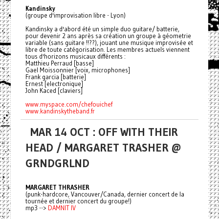
Kandinsky
(groupe d'improvisation libre - Lyon)
Kandinsky a d'abord été un simple duo guitare/ batterie,
pour devenir 2 ans après sa création un groupe à géometrie
variable (sans guitare !!??), jouant une musique improvisée et
libre de toute catégorisation. Les membres actuels viennent
tous d'horizons musicaux différents :
Matthieu Perraud [basse]
Gael Moissonnier [voix, microphones]
Frank garcia [batterie]
Ernest [electronique]
John Kaced [claviers]
www.myspace.com/chefouichef
www.kandinskytheband.fr
MAR 14 OCT : OFF WITH THEIR
HEAD / MARGARET TRASHER @
GRNDGRLND
MARGARET THRASHER
(punk-hardcore, Vancouver/Canada, dernier concert de la
tournée et dernier concert du groupe!)
mp3 -->
DAMNIT IV