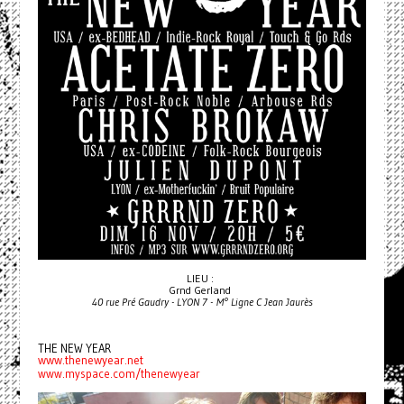
LIEU :
Grnd Gerland
40 rue Pré Gaudry - LYON 7 - M° Ligne C Jean Jaurès
THE NEW YEAR
www.thenewyear.net
www.myspace.com/thenewyear