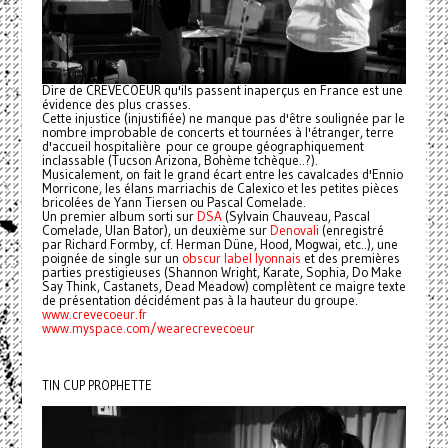
Dire de CRËVECOEUR qu'ils passent inaperçus en France est une
évidence des plus crasses.
Cette injustice (injustifiée) ne manque pas d'être soulignée par le
nombre improbable de concerts et tournées à l'étranger, terre
d'accueil hospitalière pour ce groupe géographiquement
inclassable (Tucson Arizona, Bohème tchèque..?).
Musicalement, on fait le grand écart entre les cavalcades d'Ennio
Morricone, les élans marriachis de Calexico et les petites pièces
bricolées de Yann Tiersen ou Pascal Comelade.
Un premier album sorti sur
DSA
(Sylvain Chauveau, Pascal
Comelade, Ulan Bator), un deuxième sur
Denovali
(enregistré
par Richard Formby, cf. Herman Düne, Hood, Mogwai, etc..), une
poignée de single sur un
obscur label lyonnais
et des premières
parties prestigieuses (Shannon Wright, Karate, Sophia, Do Make
Say Think, Castanets, Dead Meadow) complètent ce maigre texte
de présentation décidément pas à la hauteur du groupe.
www.crevecoeur.fr
www.myspace.com/wearecrevecoeur
TIN CUP PROPHETTE