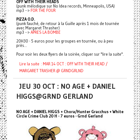
OFF WITH THEIR HEADS
(punk mélodique sur No Idea records, Minneapolis, USA)
mp3 -->
FOR THE FOUR
PIZZA O.D.
(punk fauché, de retour à la Guille après 1 mois de tournée
avec Margaret Thrasher)
mp3 -->
APRES LA BOMBE
20H30 - 5 euros pour les groupes en tournée, ou à peu
près...
Pour voir les deux flyers de la soirée, cliquer sur "lire la suite".
Lire la suite : MAR 14 OCT : OFF WITH THEIR HEAD /
MARGARET TRASHER @ GRNDGRLND
JEU 30 OCT : NO AGE + DANIEL
HIGGS@GRND GERLAND
NO AGE + DANIEL HIGGS + Chora/Hunter Gracchus + White
Circle Crime Club 20 H - 7 euros - Grnd Gerland