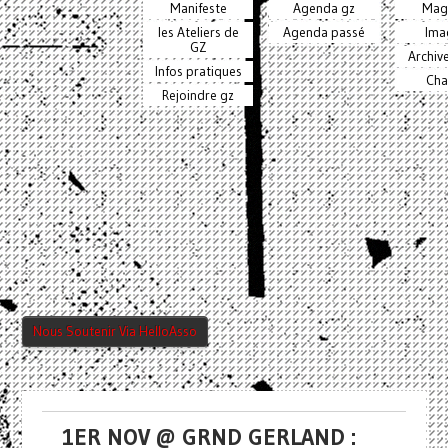
Manifeste
Agenda gz
Mag
les Ateliers de
Agenda passé
Ima
GZ
Archiv
Infos pratiques
Cha
Rejoindre gz
Nous Soutenir Via HelloAsso
1ER NOV @ GRND GERLAND :