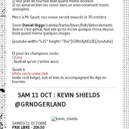
1) leur plan de tournée était quand même douteux
2) on aimerait bien les revoir dans un environnement moins
anxiogène
Merci à Mr Spunt, nos voeux seront exaucés le 30 octobre.
Sinon
Daniel Higgs
(calvitie/barbe/blues/folk/débordements
divers) c'est génial, faut vite qu'on écrive quelque chose dessus.
Voilà quand même quelques images :
{youtube width="425" height="344"}G9fmXyhEzZE{/youtube}
Et pour les champions snobs
Chora
, faudrait qu'on s'active aussi.
Quant à
White circle crime club
(indie rock belge), euh et bien ils accompagnent No Age en
tournée.
SAM 11 OCT : KEVIN SHIELDS
@GRNDGERLAND
SAMEDI 11 OCTOBRE
PRIX LIBRE - 20h30