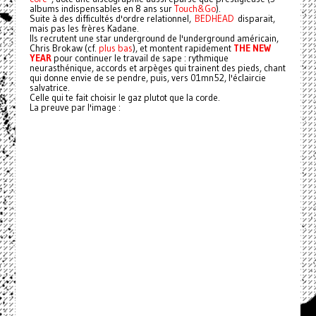
albums indispensables en 8 ans sur
Touch&Go
).
Suite à des difficultés d'ordre relationnel,
BEDHEAD
disparait,
mais pas les frères Kadane.
Ils recrutent une star underground de l'underground américain,
Chris Brokaw (cf.
plus bas
), et montent rapidement
THE NEW
YEAR
pour continuer le travail de sape : rythmique
neurasthénique, accords et arpèges qui trainent des pieds, chant
qui donne envie de se pendre, puis, vers 01mn52, l'éclaircie
salvatrice.
Celle qui te fait choisir le gaz plutot que la corde.
La preuve par l'image :