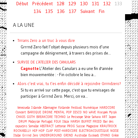
Début
Précédent
128
129
130
131
132
133
134
135
136
137
Suivant
Fin
A LA UNE
Trrrans Zero a un truc à vous dire
Grrrnd Zero fait l’objet depuis plusieurs mois d’une
campagne de dénigrement, à travers des prises de...
SURVIE DE L'ATELIER DES CANULARS
Cagnotte
L’Atelier des Canulars a eu une fin d'année
bien mouvementée : - Fin octobre le lieu a...
Alors c'est vrai, tu t'es enfin décidé à rejoindre Grrrndzero?
Si tu es arrivé sur cette page, c'est que tu envisages de
participer à Grrrnd Zero. Merci, on va...
Venezuela
Islande
Allemagne
Finlande
Festival
Numérique
HARDCORE
Concert
BAROQUE
DRONE
MENTAL
POP
DISCO
NO WAVE
Kraspek Mysik
CHAOS
GOTH
BREAKCORE
TECHNO
Le Periscope
Série
Sahara
ART
Japon
DRUM
Malaysie
Portugal
FOLK
Ibiza
HARSH
BUFFET FROID
Bar des
capucins
Somalie
ABSTRACT
Lettonie
PROG
Suisse
Magazine
KRAUTROCK
ROCKABILLY
HIP HOP
CLAP
POST-HARDCORE
ELECTROACOUSTIQUE
NOISE
Italie
Grrrnd Zero
UNDERGROUND
GRIND
Australie
Euskadi
ETHNO
Grèce