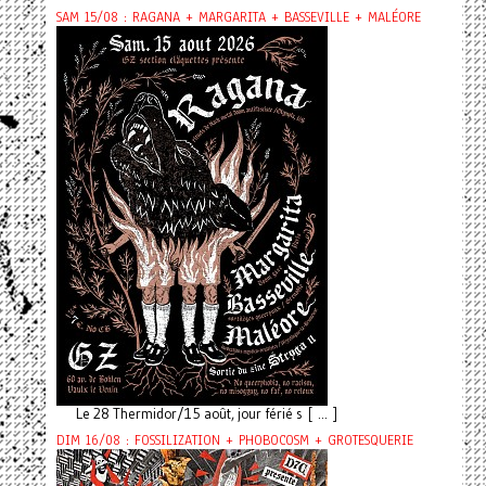
SAM 15/08 : RAGANA + MARGARITA + BASSEVILLE + MALÉORE
Le 28 Thermidor/15 août, jour férié s [ ... ]
DIM 16/08 : FOSSILIZATION + PHOBOCOSM + GROTESQUERIE