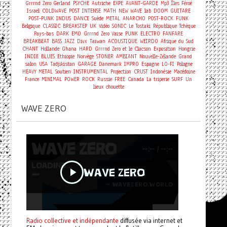
Grrrnd Zero Gerland
PSYCHE
Autriche
EXPE
AVANT-GARDE
Mp3
Îles Féroé
Israel
COLDWAVE
POST
INTENSE
MATH
NEW WAVE
lab
DOOM
GUITARE
POST-PUNK
INDUS
DANCE
Suède
METAL
ANARCHO
POST-ROCK
FUNK
Belgique
CLASSIC
BREAKSTEP
UK
Vidéo
SONIC
Le Tostaki
République Tchèque
Pays-bas
DARK
EMO
Grrrnd Zero Vaise
PUNK
ELECTRO
FANFARE
BREAKBEAT
BASS
JAZZ
Divx
Taiwan
ACOUSTIQUE
WEIRDO
Afrique du Sud
CHANT
Hollande
Ghana
HARD
Grrrnd Zero et le Clacson
Exposition
Hongrie
INDIE
BLUES
Ethiopie
Norvège
STONER
AMBIANT
Nouvelle-Zélande
Grand
salon
USA
Tadjikistan
GARAGE
Danemark
IMPRO
Espagne
LO-FI
Pologne
HEAVY METAL
Soutien
INSTRUMENTAL
Projection
CRUST
Indonésie
Macédoine
France
MINIMAL
POWER
ROCK
Russie
FREE
Canada
La triperie
SURF
Un
lieux chouette
WAVE ZERO
Radio collective et indépendante
diffusée via internet et