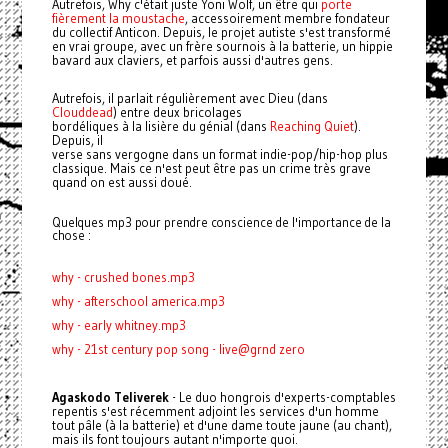
Autrefois, Why c'était juste Yoni Wolf, un être qui
porte
fièrement la moustache
, accessoirement
membre fondateur
du collectif Anticon. Depuis, le projet autiste s'est transformé
en vrai groupe, avec un frère sournois à la batterie, un hippie
bavard aux claviers, et parfois aussi d'autres gens.
Autrefois, il parlait régulièrement avec Dieu (dans
Clouddead
) entre deux bricolages
bordéliques à la lisière du génial (dans
Reaching Quiet
).
Depuis, il
verse sans vergogne dans un format indie-pop/hip-hop plus
classique. Mais ce n'est peut être pas un crime très grave
quand on est aussi doué.
Quelques mp3 pour prendre conscience de l'importance de la
chose :
why - crushed bones.mp3
why - afterschool america.mp3
why - early whitney.mp3
why - 21st century pop song - live@grnd zero
Agaskodo Teliverek
- Le duo hongrois d'experts-comptables
repentis s'est récemment adjoint les services d'un homme
tout pâle (à la batterie) et d'une dame toute jaune (au chant),
mais ils font toujours autant n'importe quoi.