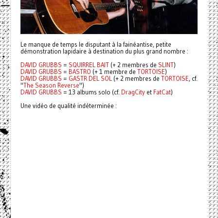
Le manque de temps le disputant à la fainéantise, petite
démonstration lapidaire à destination du plus grand nombre :
DAVID GRUBBS
=
SQUIRREL BAIT
(+ 2 membres de
SLINT
)
DAVID GRUBBS
=
BASTRO
(+ 1 membre de
TORTOISE
)
DAVID GRUBBS
=
GASTR DEL SOL
(+ 2 membres de
TORTOISE
, cf.
"
The Season Reverse
")
DAVID GRUBBS
= 13 albums solo (cf.
DragCity
et
FatCat
)
Une vidéo de qualité indéterminée :