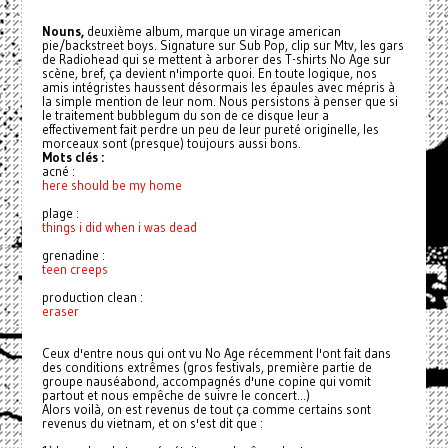
Nouns,
deuxième album, marque un virage american
pie/backstreet boys. Signature sur Sub Pop, clip sur Mtv, les gars
de Radiohead qui se mettent à arborer des T-shirts No Age sur
scène, bref, ça devient n'importe quoi. En toute logique, nos
amis intégristes haussent désormais les épaules avec mépris à
la simple mention de leur nom. Nous persistons à penser que si
le traitement bubblegum du son de ce disque leur a
effectivement fait perdre un peu de leur pureté originelle, les
morceaux sont (presque) toujours aussi bons.
Mots clés :
acné :
here should be my home
plage :
things i did when i was dead
grenadine :
teen creeps
production clean :
eraser
Ceux d'entre nous qui ont vu No Age récemment l'ont fait dans
des conditions extrêmes (
gros festivals,
première partie de
groupe nauséabond, accompagnés d'une copine qui vomit
partout et nous empêche de suivre le concert...)
Alors voilà, on est revenus de tout ça comme certains sont
revenus du vietnam, et on s'est dit que :