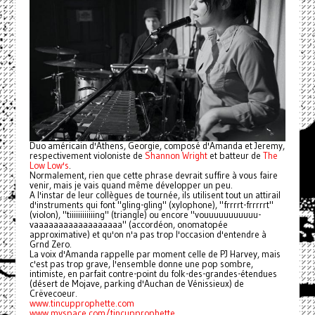
Duo américain d'Athens, Georgie, composé d'Amanda et Jeremy,
respectivement violoniste de
Shannon Wright
et batteur de
The
Low Low's
.
Normalement, rien que cette phrase devrait suffire à vous faire
venir, mais je vais quand même développer un peu.
A l'instar de leur collègues de tournée, ils utilisent tout un attirail
d'instruments qui font "gling-gling" (xylophone), "frrrrt-frrrrrt"
(violon), "tiiiiiiiiiiiing" (triangle) ou encore "vouuuuuuuuuuu-
vaaaaaaaaaaaaaaaaaa" (accordéon, onomatopée
approximative) et qu'on n'a pas trop l'occasion d'entendre à
Grnd Zero.
La voix d'Amanda rappelle par moment celle de PJ Harvey, mais
c'est pas trop grave, l'ensemble donne une pop sombre,
intimiste, en parfait contre-point du folk-des-grandes-étendues
(désert de Mojave, parking d'Auchan de Vénissieux) de
Crëvecoeur.
www.tincupprophette.com
www.myspace.com/tincupprophette