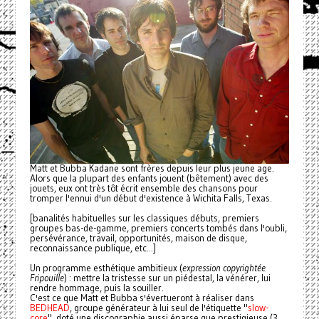
Matt et Bubba Kadane sont frères depuis leur plus jeune age.
Alors que la plupart des enfants jouent (bêtement) avec des
jouets, eux ont très tôt écrit ensemble des chansons pour
tromper l'ennui d'un début d'existence à Wichita Falls, Texas.
[banalités habituelles sur les classiques débuts, premiers
groupes bas-de-gamme, premiers concerts tombés dans l'oubli,
persévérance, travail, opportunités, maison de disque,
reconnaissance publique, etc...]
Un programme esthétique ambitieux (
expression copyrightée
Fripouille
) : mettre la tristesse sur un piédestal, la vénérer, lui
rendre hommage, puis la souiller.
C'est ce que Matt et Bubba s'évertueront à réaliser dans
BEDHEAD
, groupe générateur à lui seul de l'étiquette "
slow-
core
", doté une discographie aussi éparse que prestigieuse (3