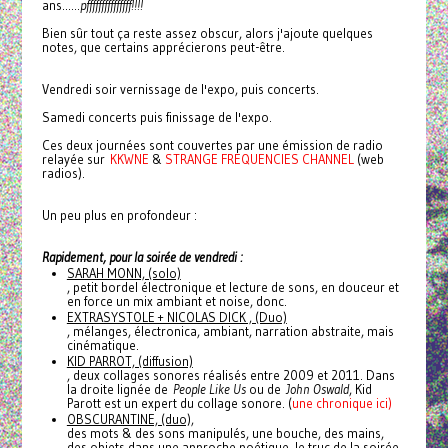
ans......
pfffffffffffffff!!!!
Bien sûr tout ça reste assez obscur, alors j'ajoute quelques
notes, que certains apprécierons peut-être.
Vendredi soir vernissage de l'expo, puis concerts.
Samedi concerts puis finissage de l'expo.
Ces deux journées sont couvertes par une émission de radio
relayée sur
KKWNE
&
STRANGE FREQUENCIES CHANNEL
(web
radios).
Un peu plus en profondeur :
Rapidement, pour la soirée de vendredi :
SARAH MONN, (solo)
, petit bordel électronique et lecture de sons, en douceur et
en force un mix ambiant et noise, donc.
EXTRASYSTOLE + NICOLAS DICK , (Duo)
, mélanges, électronica, ambiant, narration abstraite, mais
cinématique.
KID PARROT, (diffusion)
, deux collages sonores réalisés entre 2009 et 2011. Dans
la droite lignée de
People Like Us
ou de
John Oswald
, Kid
Parott est un expert du collage sonore. (
une chronique ici)
OBSCURANTINE, (duo),
des mots & des sons manipulés, une bouche, des mains,
des objets dans une approche poétique, le truc de la soirée