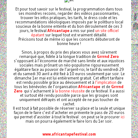
Et pour tout savoir sur le festival, la programmation dans tous
ses moindres recoins, regarder des vidéos passionnantes,
trouver les infos pratiques, les tarifs, le dress code et les
recommandations idéologiques imposés par le politburo local
soucieux de la bonne entente et du bon déroulement de ces 3
jours, le festival
Africantape
a mis sur pied
un site officiel
épatant
sur lequel tout est vraiment détaillé.
Précisons tout de même ici que les concerts débuteront de
bonne heure !
Sinon, à propos du prix des places vous avez sûrement
remarqué que, fidèle à la longue tradition de
Grrrnd Zero
s’opposant à l’économie de marché sans limite et aux injustices
sociales mais prônant un néo-populisme rigoureusement
égalitaire face au pouvoir de l’argent-roi, le tarif du vendredi 29
et du samedi 30 avril a été fixé à 10 euros seulement par soir. Le
dimanche 1er mai est lui entièrement gratuit. Cet effort tarifaire
est rendu possible grâce au dévouement et à
l’implication
de
tous les bénévoles de l’organisation
Africantape
et de
Grrrnd
Zero
qui s’acharnent à
la bonne réussite
de ce festival. Il a aussi
et surtout été rendu possible parce que les groupes sont
uniquement défrayés et ont accepté de ne pas toucher de
cachet.
Il est tout à fait possible de réserver sa place et la seule et unique
façon de le faire c’est d’acheter en prévente le pass de 20 euros
qui permet d’assister à tout le festival : on peut se le procurer
ici
mais on pourra également le faire lors du 1er soir.
www.africantapefestival.com