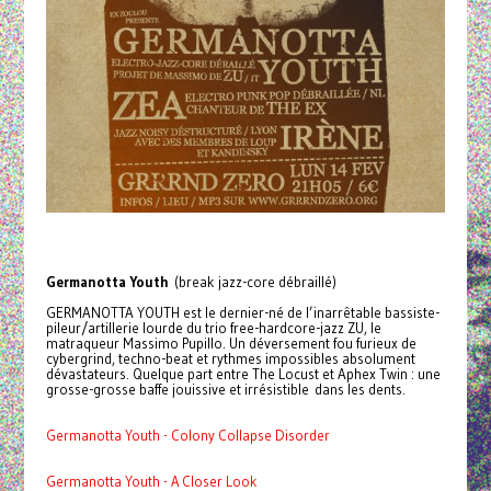
Germanotta Youth
(break jazz-core débraillé)
GERMANOTTA YOUTH est le dernier-né de l’inarrêtable bassiste-
pileur/artillerie lourde du trio free-hardcore-jazz ZU, le
matraqueur Massimo Pupillo. Un déversement fou furieux de
cybergrind, techno-beat et rythmes impossibles absolument
dévastateurs. Quelque part entre The Locust et Aphex Twin : une
grosse-grosse baffe jouissive et irrésistible dans les dents.
Germanotta Youth - Colony Collapse Disorder
Germanotta Youth - A Closer Look