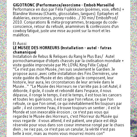
GIGOTRONC (Performance/exorcisme - Embob Marseille)
Performance en duo par Félix Fujikkkoon (poèmes, voix, effets) +
Blandine Voineau (Chants, glossolalies, langues). Epitaphes et
diableries, exorcismes, poney-rodéo.../ 30 min/ EmbobProd/
2010. Conjurations & méta-programmes, braquage du code-
conscience, retour du refoulé, anamnèses & confessions d'un
cowboy fatigué, juste une mise au point sur la mort et les
maléfices.
Et Aussi:
LE MUSEE DES HORREURS (Installation - autel - fatras
chamanique)
Installation de Rebus & Reliques du Rang le Plus Bas/ Autel
pornochamanique d'objets chassés par la civilisation mondiale +
visite guidée improvisée par Mc LOYAL King Félix Culpa/
"Ce n'est pas mon Musée, j'en suis seulement le Gardien. Je
propose aussi ,avec cette installation des Fins Dernières, une
visite guidée du Musée et des objets qui le composent, leur
histoire, leur aura, les circonstances de leur arrivée dans le
Musée..." "Le Musée des Horreurs ne s'arrête pas à cet Autel, il
déborde, il gicle, il coule et rebondit dans l'espace, il nous
dépasse, il ronge le temps, il est le temps, il est tous les cancers
et toutes les guérisons, il est ce que l'on refuse, ce que l'on
refoule, ce que l'on omet, ce qui inévitablement fini toujours par
jaillir ; il est comme l'eau, il trouve toujours un sentier ; il est le
Monde et son inexorable érosion ; ce n'est pas vous qui
regardez le Musée des Horreurs, c'est l'Horreur du Musée qui
vous regarde : il vous attend, il est patient, une place est déjà
réservée pour vous dans son coeur immense rongé par le chaos
divin ; ne riez pas, ce n'est pas un canular, la vérité n'est pas
belle à voir, mais au moins vous mourrez moins con"