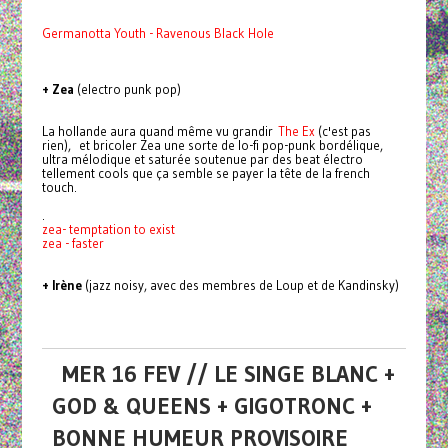
Germanotta Youth - Ravenous Black Hole
+ Zea
(electro punk pop)
La hollande aura quand même vu grandir
The Ex
(c'est pas
rien), et bricoler Zea une sorte de lo-fi pop-punk bordélique,
ultra mélodique et saturée soutenue par des beat électro
tellement cools que ça semble se payer la tête de la french
touch.
.
zea- temptation to exist
zea - faster
+ Irène
(jazz noisy, avec des membres de Loup et de Kandinsky)
MER 16 FEV // LE SINGE BLANC +
GOD & QUEENS + GIGOTRONC +
BONNE HUMEUR PROVISOIRE