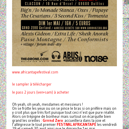
www.africantapefestival.com
le sampler à télécharger
le pass 2 jours (ven+sam) à acheter
Oh yeah, oh yeah, mesdames et messieurs !
On se frotte les yeux ou on se pince le bras si on préfère mais on
y croit plus que très fort puisque tout ceci n’est que pure réalité.
Alors on trépigne de bonheur mais surtout on écarquille bien
grand les oreilles :
Grrrnd Zero
accueillera dans la joie et
l’allégresse le tout premier
FESTIVAL AFRICANTAPE
les vendredi
29 et samedi 30 avril ainsi que le dimanche 1er mai.