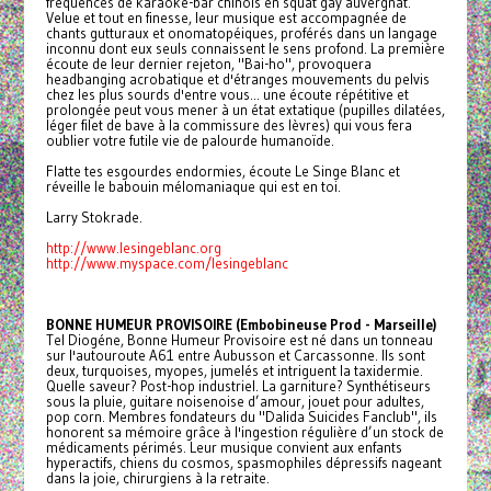
fréquences de karaoké-bar chinois en squat gay auvergnat.
Velue et tout en finesse, leur musique est accompagnée de
chants gutturaux et onomatopéiques, proférés dans un langage
inconnu dont eux seuls connaissent le sens profond. La première
écoute de leur dernier rejeton, "Bai-ho", provoquera
headbanging acrobatique et d'étranges mouvements du pelvis
chez les plus sourds d'entre vous... une écoute répétitive et
prolongée peut vous mener à un état extatique (pupilles dilatées,
léger filet de bave à la commissure des lèvres) qui vous fera
oublier votre futile vie de palourde humanoïde.
Flatte tes esgourdes endormies, écoute Le Singe Blanc et
réveille le babouin mélomaniaque qui est en toi.
Larry Stokrade.
http://www.lesingeblanc.org
http://www.myspace.com/lesingeblanc
BONNE HUMEUR PROVISOIRE (Embobineuse Prod - Marseille)
Tel Diogéne, Bonne Humeur Provisoire est né dans un tonneau
sur l'autouroute A61 entre Aubusson et Carcassonne. Ils sont
deux, turquoises, myopes, jumelés et intriguent la taxidermie.
Quelle saveur? Post-hop industriel. La garniture? Synthétiseurs
sous la pluie, guitare noisenoise d’amour, jouet pour adultes,
pop corn. Membres fondateurs du "Dalida Suicides Fanclub", ils
honorent sa mémoire grâce à l'ingestion régulière d’un stock de
médicaments périmés. Leur musique convient aux enfants
hyperactifs, chiens du cosmos, spasmophiles dépressifs nageant
dans la joie, chirurgiens à la retraite.