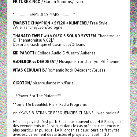
FRITURE CINCO
/ Garum Sonorus/ Lyon
*::::::::::::::::SAMEDI 19 MARS:::::::::::::::*
EVARISTE CHAMPION + SYL20 + KLIMPEREI
/ Free Style
/VilleFranche/Lyon/Sologne
THANATO TWIST with OLEG'S SOUND SYSTEM
[Thanatogushi
ID, Thanatomitsu V.02]/
Désordre Gastrique et Cosmique/Orléans
KID PAROTT
/ Collage Audio-Diffusant/ Aubenas
AxDELBOR vs DEADBEAT
/ Musique Erroriste/ Lyon-St Étienne
VITAS GERULAITIS
/ Romantic Rock Décadent /Brussel
GIGOTON
/ bizarre dance mix/Paris
+ *Power For The Mutants**
**Smart & Beautiful. H.a.k. Radio Programs
on KKWNE & STRANGE FREQUENCIES CHANNEL (web radios)*
Hé bien ça y est c'est parti. C'est pas souvent que H.A.K. organise
des événements ici à Lyon, et dans le cas présent c'est encore
plus particulier puisque H.A.K. organise deux jours de festivités
avec exclusivement des artistes et projets du label !!!! 10