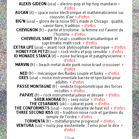
ALEXIS GIDEON
(usa) – electro-pop et hip-hop mandarin
+
d'infos
AUCAN
(it) – space noise électronique et mathématicienne sur
coussins d’air
+ d'infos
BIG'N
(usa) – gloire de la noise 90’s made in Chicago : qualité,
savoir-faire, tradition
+ d'infos
CHEVIGNON
(fr) – parité et triolisme : la femme est l’avenir de
l’homme
+ d'infos
CHEVREUIL SAKIT
(fr/usa) – coalition transatlantique et
suprématie math-rock
+ d'infos
EXTRA LIFE
(usa) – avant rock philosophale et baroque
+ d'infos
HONEY FOR PETZI
(sui) – rock instru et pop sensible
+ d'infos
IO MONADE STANCA
(it) – noise burlesque et pataphysicienne
+
d'infos
MARVIN
(fr) – beach metal skate punk noise kraut crossover
+
d'infos
NED
(fr) – mécanique des fluides souple et funky
+ d'infos
OXES
(usa) – noise instrumentale barrée et spectacle pour
adultes
+ d'infos
PASSE MONTAGNE
(fr) - vindicte trigonométrique des forces
occultes
+ d'infos
PAPAYE
(fr) – rock instrumental juteux et désaxé
+ d'infos
SHEIK ANORAK
(fr) – sexy noise
+ d'infos
THE CESARIANS
(uk) – cabaret punk
+ d'infos
THE CONFORMISTS
(usa) – noise déviante de haut vol
+ d'infos
THREE SECOND KISS
(it) – tradition noise rock et gardiens du
temple de l’ordre
+ d'infos
TORMENTA
(fr) – métallurgisme progressif
+ d'infos
VENTURA
(sui) – noisy pop existentielle : l’emo pour le dire
+
d'infos