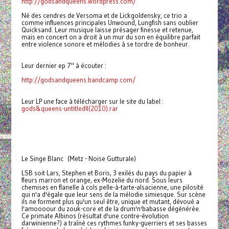
http://godsandqueens.wordpress.com/
Né des cendres de Versoma et de Lickgoldensky, ce trio a
comme influences principales Unwound, Lungfish sans oublier
Quicksand. Leur musique laisse présager finesse et retenue,
mais en concert on a droit à un mur du son en équilibre parfait
entre violence sonore et mélodies à se tordre de bonheur.
Leur dernier ep 7" à écouter :
http://godsandqueens.bandcamp.com/
Leur LP une face à télécharger sur le site du label :
gods&queens-untitledII(2010).rar
Le Singe Blanc (Metz - Noise Gutturale)
LSB soit Lars, Stephen et Boris, 3 exilés du pays du papier à
fleurs marron et orange, ex-Mozelie du nord. Sous leurs
chemises en flanelle à cols pelle-à-tarte-alsacienne, une pilosité
qui n'a d'égale que leur sens de la mélodie simiesque. Sur scène
ils ne forment plus qu'un seul être, unique et mutant, dévoué a
l'amoooour du zouk-core et de la drum'n'babasse dégénérée.
Ce primate Albinos (résultat d'une contre-évolution
darwinienne?) a traîné ces rythmes funky-guerriers et ses basses