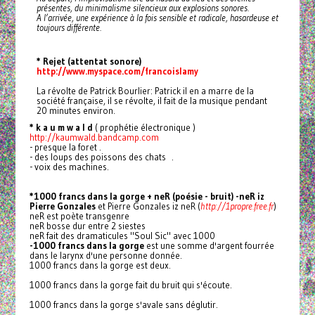
présentes, du minimalisme silencieux aux explosions sonores.
A l’arrivée, une expérience à la fois sensible et radicale, hasardeuse et
toujours différente.
* Rejet (attentat sonore)
http://www.myspace.com/francoislamy
La révolte de Patrick Bourlier: Patrick il en a marre de la
société française, il se révolte, il fait de la musique pendant
20 minutes environ.
* k a u m w a l d
( prophétie électronique )
http://kaumwald.bandcamp.com
- presque la foret .
- des loups des poissons des chats .
- voix des machines.
*1000 francs dans la gorge + neR (poésie - bruit)
-neR
iz
Pierre Gonzales
et Pierre Gonzales iz neR (
http://1propre.free.fr
)
neR est poète transgenre
neR bosse dur entre 2 siestes
neR fait des dramaticules "Soul Sic" avec 1000
-1000 francs dans la gorge
est une somme d'argent fourrée
dans le larynx d'une personne donnée.
1000 francs dans la gorge est deux.
1000 francs dans la gorge fait du bruit qui s'écoute.
1000 francs dans la gorge s'avale sans déglutir.