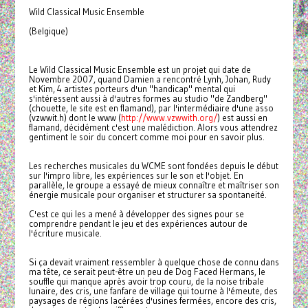
Wild Classical Music Ensemble
(Belgique)
Le Wild Classical Music Ensemble est un projet qui date de
Novembre 2007, quand Damien a rencontré Lynh, Johan, Rudy
et Kim, 4 artistes porteurs d'un "handicap" mental qui
s'intéressent aussi à d'autres formes au studio "de Zandberg"
(chouette, le site est en flamand), par l'intermédiaire d'une asso
(vzwwit.h) dont le www (
http://www.vzwwith.org/
) est aussi en
flamand, décidément c'est une malédiction. Alors vous attendrez
gentiment le soir du concert comme moi pour en savoir plus.
Les recherches musicales du WCME sont fondées depuis le début
sur l'impro libre, les expériences sur le son et l'objet. En
parallèle, le groupe a essayé de mieux connaître et maîtriser son
énergie musicale pour organiser et structurer sa spontaneité.
C'est ce qui les a mené à développer des signes pour se
comprendre pendant le jeu et des expériences autour de
l'écriture musicale.
Si ça devait vraiment ressembler à quelque chose de connu dans
ma tête, ce serait peut-être un peu de Dog Faced Hermans, le
souffle qui manque après avoir trop couru, de la noise tribale
lunaire, des cris, une fanfare de village qui tourne à l'émeute, des
paysages de régions lacérées d'usines fermées, encore des cris,