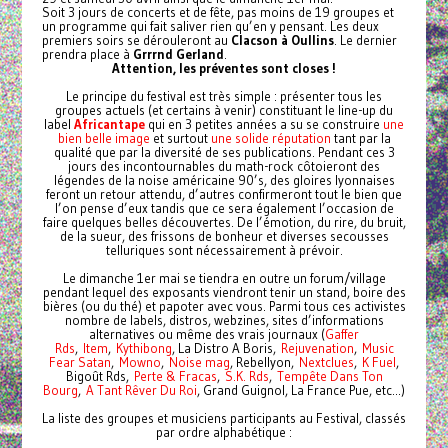
Soit 3 jours de concerts et de fête, pas moins de 19 groupes et
un programme qui fait saliver rien qu’en y pensant. Les deux
premiers soirs se dérouleront au
Clacson à Oullins
. Le dernier
prendra place à
Grrrnd Gerland
.
Attention, les préventes sont closes !
Le principe du festival est très simple : présenter tous les
groupes actuels (et certains à venir) constituant le line-up du
label
Africantape
qui en 3 petites années a su se construire
une
bien belle image
et surtout
une solide réputation
tant par la
qualité que par la diversité de ses publications. Pendant ces 3
jours des incontournables du math-rock côtoieront des
légendes de la noise américaine 90’s, des gloires lyonnaises
feront un retour attendu, d’autres confirmeront tout le bien que
l’on pense d’eux tandis que ce sera également l’occasion de
faire quelques belles découvertes. De l’émotion, du rire, du bruit,
de la sueur, des frissons de bonheur et diverses secousses
telluriques sont nécessairement à prévoir.
Le dimanche 1er mai se tiendra en outre un forum/village
pendant lequel des exposants viendront tenir un stand, boire des
bières (ou du thé) et papoter avec vous. Parmi tous ces activistes
nombre de labels, distros, webzines, sites d’informations
alternatives ou même des vrais journaux (
Gaffer
Rds
,
Item
,
Kythibong
, La Distro A Boris,
Rejuvenation
,
Music
Fear Satan
,
Mowno
,
Noise mag
, Rebellyon,
Nextclues
,
K Fuel
,
Bigoût Rds,
Perte & Fracas
,
S.K. Rds
,
Tempête Dans Ton
Bourg
,
A Tant Rêver Du Roi
, Grand Guignol, La France Pue, etc...)
La liste des groupes et musiciens participants au Festival, classés
par ordre alphabétique :