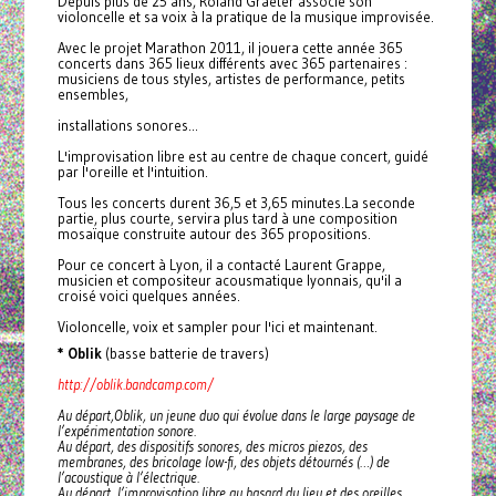
Depuis plus de 25 ans, Roland Graeter associe son
violoncelle et sa voix à la pratique de la musique improvisée.
Avec le projet Marathon 2011, il jouera cette année 365
concerts dans 365 lieux différents avec 365 partenaires :
musiciens de tous styles, artistes de performance, petits
ensembles,
installations sonores...
L'improvisation libre est au centre de chaque concert, guidé
par l'oreille et l'intuition.
Tous les concerts durent 36,5 et 3,65 minutes.La seconde
partie, plus courte, servira plus tard à une composition
mosaïque construite autour des 365 propositions.
Pour ce concert à Lyon, il a contacté Laurent Grappe,
musicien et compositeur acousmatique lyonnais, qu'il a
croisé voici quelques années.
Violoncelle, voix et sampler pour l'ici et maintenant.
* Oblik
(basse batterie de travers)
http://oblik.bandcamp.com/
Au départ,Oblik, un jeune duo qui évolue dans le large paysage de
l’expérimentation sonore.
Au départ, des dispositifs sonores, des micros piezos, des
membranes, des bricolage low-fi, des objets détournés (…) de
l’acoustique à l’électrique.
Au départ, l’improvisation libre au hasard du lieu et des oreilles