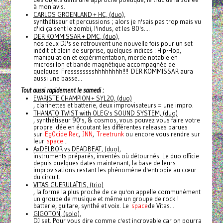
à mon avis.
CARLOS GROENLAND + HC, (duo),
synthétiseur et percussions ; alors je n'sais pas trop mais vu
d'ici ça sent le zombi, l'indus, et les 80's....
DER KOMMISSAR + DMC, (duo),
nos deux DJ's se retrouvent une nouvelle fois pour un set
inédit et plein de surprise, quelques indices : Hip-Hop,
manipulation et expérimentation, merde notable en
microsillon et bande magnétique accompagnée de
quelques Fresssssssshhhhhhhh!!!! DER KOMMISSAR aura
aussi une basse...
Tout aussi rapidement le samedi :
EVARISTE CHAMPION + SYL20, (duo)
, clarinettes et batterie, deux improvisateurs = une impro.
THANATO TWIST with OLEG's SOUND SYSTEM, (duo)
, synthétiseur 90's, & cosmos, vous pouvez vous faire votre
propre idée en écoutant les différentes releases parues
sur
Eg0cide Rec
,
JNN
,
Treetrunk
ou encore vous rendre sur
leur
space
...
AxDELBOR vs DEADBEAT, (duo),
instruments préparés, inventés où détournés. Le duo officie
depuis quelques dates maintenant, la base de leurs
improvisations restant les phénomène d'entropie au cœur
du circuit.
VITAS GUERULAÏTIS, (trio)
, la forme la plus proche de ce qu'on appelle communément
un groupe de musique et même un groupe de rock !
batterie, guitare, synthé et voix. Le
space
de Vitas...
GIGOTON, (solo),
DJ set. Pour vous dire comme c'est incroyable car on pourra