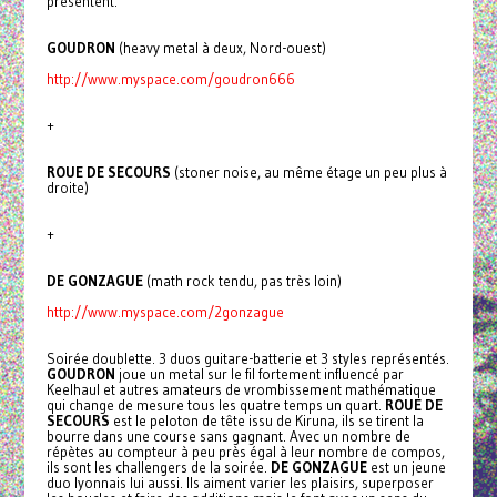
présentent:
GOUDRON
(heavy metal à deux, Nord-ouest)
http://www.myspace.com/goudron666
+
ROUE DE SECOURS
(stoner noise, au même étage un peu plus à
droite)
+
DE GONZAGUE
(math rock tendu, pas très loin)
http://www.myspace.com/2gonzague
Soirée doublette. 3 duos guitare-batterie et 3 styles représentés.
GOUDRON
joue un metal sur le fil fortement influencé par
Keelhaul et autres amateurs de vrombissement mathématique
qui change de mesure tous les quatre temps un quart.
ROUE DE
SECOURS
est le peloton de tête issu de Kiruna, ils se tirent la
bourre dans une course sans gagnant. Avec un nombre de
répètes au compteur à peu près égal à leur nombre de compos,
ils sont les challengers de la soirée.
DE GONZAGUE
est un jeune
duo lyonnais lui aussi. Ils aiment varier les plaisirs, superposer