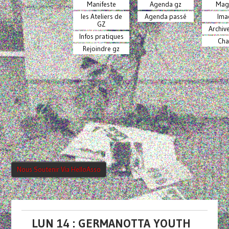
Manifeste
Agenda gz
Mag
les Ateliers de
Agenda passé
Ima
GZ
Archiv
Infos pratiques
Cha
Rejoindre gz
Nous Soutenir Via HelloAsso
LUN 14 : GERMANOTTA YOUTH