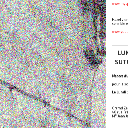
www.mysp
—————
Hazel vien
sensible 
www.yout
LUN
SUT
Menace d'un
pour la s
Le Lundi
--------------
--------------
Grrrnd Ze
40 rue Pr
M° Jean J
--------------
--------------