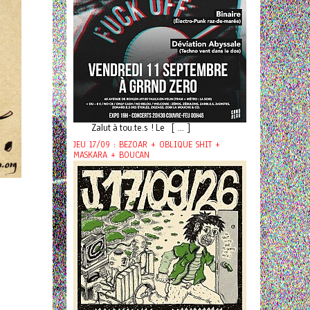
Zalut à tou.te.s ! Le [ ... ]
JEU 17/09 : BEZOAR + OBLIQUE SHIT +
MASKARA + BOUCAN