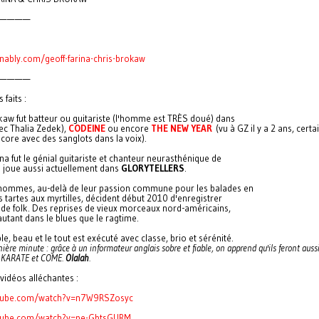
————
bly.com/geoff-farina-chris-brokaw
————
 faits :
kaw fut batteur ou guitariste (l'homme est TRÈS doué) dans
ec Thalia Zedek),
CODEINE
ou encore
THE NEW YEAR
(vu à GZ il y a 2 ans, certa
core avec des sanglots dans la voix).
na fut le génial guitariste et chanteur neurasthénique de
Il joue aussi actuellement dans
GLORYTELLERS
.
hommes, au-delà de leur passion commune pour les balades en
es tartes aux myrtilles, décident début 2010 d'enregistrer
 de folk. Des reprises de vieux morceaux nord-américains,
utant dans le blues que le ragtime.
le, beau et le tout est exécuté avec classe, brio et sérénité.
nière minute : grâce à un informateur anglais sobre et fiable, on apprend qu'ils feront auss
e KARATE et COME.
Olalah
.
vidéos alléchantes :
ube.com/watch?v=n7W9RSZosyc
ube.com/watch?v=pe-GbtsGURM