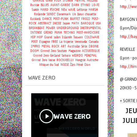
GARAGE
Grèce
FOLK
STONER
MENTAL
Festival
Russie
BLUES
AVANT-GARDE
DARK
ETHNO
LO-FI
http://ww
Suède
HARD
PSYCHE
NEW WAVE
Lettonie
HARSH
Finlande
SONIC
Danemark
Un lieux chouette
Euskadi
DANCE
POST-PUNK
BUFFET FROID
POST-
BAYGON 
ROCK
ABSTRACT
INDIE
Japon
MATH
BAROQUE
USA
(Lyon/Dij
BREAKBEAT
POWER
UNDERGROUND
INSTRUMENTAL
INTENSE
GRIND
PUNK
TECHNO
POST-HARDCORE
http://ba
HIP HOP
Grand salon
Islande
Taiwan
COLDWAVE
POST
Espagne
FREE
La triperie
Venezuela
Canada
IMPRO
METAL
ROCK
ART
Australie
Série
DRONE
REVEILLE
DOOM
Grrrnd Zero
Soutien
Magazine
ACOUSTIQUE
Grrrnd Zero Gerland
Sahara
WEIRDO
MINIMAL
(Lyon - p
Grrrnd Zero Vaise
ROCKABILLY
Hongrie
Autriche
Afrique du Sud
NOISE
Îles Féroé
Divx
http://t
WAVE ZERO
@ GRRND
20H30 - 
+ SORTIE
JEU
JUL