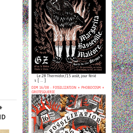
Le 28 Thermidor/15 août, jour férié
s [ ... ]
DIM 16/08 : FOSSILIZATION + PHOBOCOSM +
GROTESQUERIE
+
ND