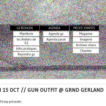
GZ BOHLEN
AGENDA
PIECES JOINTES
Manifeste
Agenda gz
Magazine
les Ateliers de
Agenda passé
Imagerie
GZ
Archives chaos
Infos pratiques
Chantier
Rejoindre gz
N 15 OCT // GUN OUTFIT @ GRND GERLAND
f Irony présente: