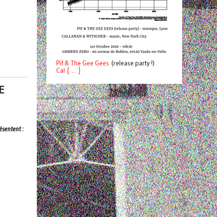
Pif
& The Gee Gees
(release party !)
C
a
l [ ... ]
E
ésentent :