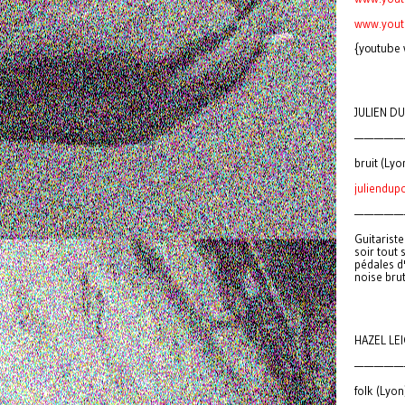
www.yout
{youtube
JULIEN D
—————
bruit (Lyo
juliendup
—————
Guitarist
soir tout 
pédales d'
noise bru
HAZEL LE
—————
folk (Lyon