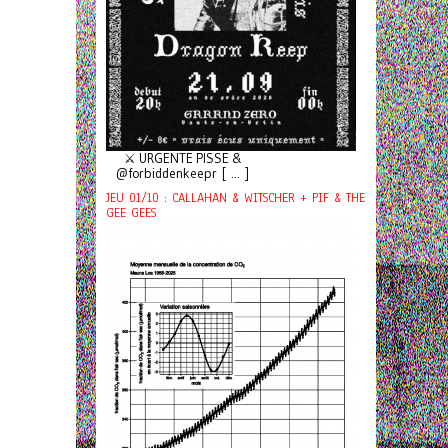
⚔️ URGENTE PISSE &
@forbiddenkeepr [ ... ]
JEU 01/10 : CALLAHAN & WITSCHER + PIF & THE
GEE GEES