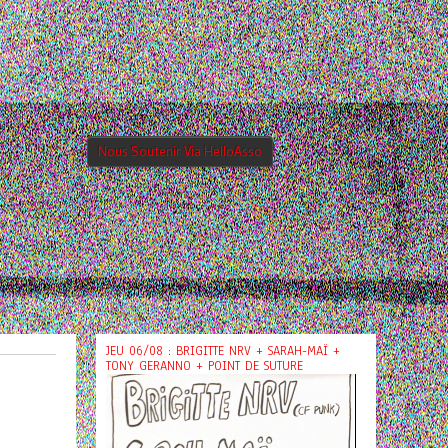
Nous Soutenir Via HelloAsso
JEU 06/08 : BRIGITTE NRV + SARAH-MAÏ +
TONY GERANNO + POINT DE SUTURE