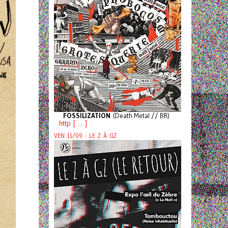
FOSSILIZATION
(Death Metal // BR)
http [ ... ]
VEN 11/09 : LE Z À GZ