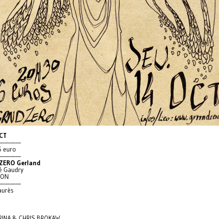
CT
————
6 euro
————
ZERO Gerland
é Gaudry
YON
————
aurès
RINA & CHRIS BROKAW