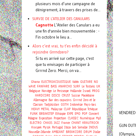
plusieurs mois d’une campagne de
dénigrement, à travers des prises de...
SURVIE DE L'ATELIER DES CANULARS
Cagnotte
L’Atelier des Canulars a eu
une fin d'année bien mouvementée : -
Fin octobre le lieu a...
Alors c'est vrai, tu t'es enfin décidé à
rejoindre Grrrndzero?
Si tu es arrivé sur cette page, c'est
que tu envisages de participer à
Grrrnd Zero. Merci, on va...
Ghana
ELECTROACOUSTIQUE
Vidéo
GUITARE
NO
WAVE
FANFARE
BASS
ANARCHO
SURF
Le Tostaki
UK
Belgique
Norvège
Le Periscope
Hollande
Israel
PROG
HARDCORE
DISCO
CRUST
Suisse
Macédoine
Allemagne
Bar des capucins
Grrrnd Zero et le
Clacson
Tadjikistan
GOTH
Indonésie
Pays-bas
HEAVY METAL
Malaysie
CLAP
République Tchèque
VENDREDI
Concert
FUNK
BREAKSTEP
Ethiopie
EXPE
EMO
POP
Pologne
Exposition
Projection
CLASSIC
Numérique
Mp3
ELECTRO
CHAOS
JAZZ
France
CHANT
KRAUTROCK
GUN OUTF
Kraspek Mysik
Portugal
Ibiza
lab
Somalie
INDUS
Nouvelle-Zélande
AMBIANT
BREAKCORE
DRUM
Italie
(Olympia, 