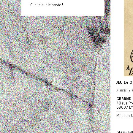
Clique sur le poste !
JEU 14 O
—————
20H30 / 
—————
GRRRND 
40 rue Pr
69007 L
—————
M° Jean J
GEOFF FA