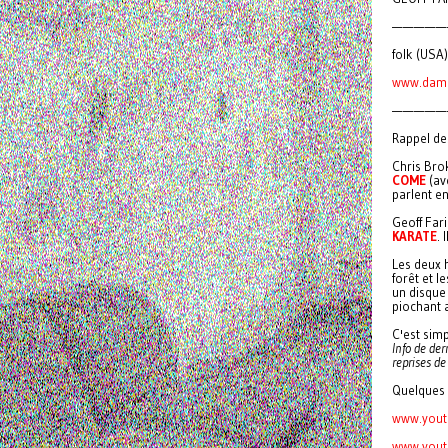
—————
folk (USA)
www.damna
—————
Rappel des
Chris Bro
COME
(av
parlent en
Geoff Fari
KARATE
. 
Les deux 
forêt et l
un disque
piochant a
C'est simp
Info de der
reprises d
Quelques 
www.yout
www.yout