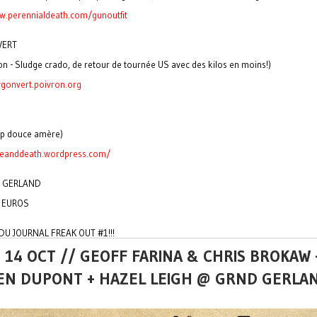
w.perennialdeath.com/gunoutfit
VERT
on - Sludge crado, de retour de tournée US avec des kilos en moins!)
ygonvert.poivron.org
op douce amère)
imeanddeath.wordpress.com/
 GERLAND
5 EUROS
 DU JOURNAL FREAK OUT #1!!!
 14 OCT // GEOFF FARINA & CHRIS BROKAW 
IEN DUPONT + HAZEL LEIGH @ GRND GERLA