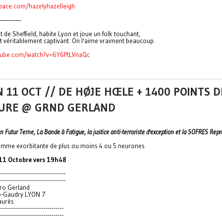
ace.com/hazelyhazelleigh
————
t de Sheffield, habite Lyon et joue un folk touchant,
et véritablement captivant. On l'aime vraiment beaucoup.
ube.com/watch?v=6Y6PtLVnaQc
 11 OCT // DE HØJE HŒLE + 1400 POINTS D
URE @ GRND GERLAND
 Futur Terne, La Bande à Fatigue, la justice anti-terroriste d'exception et la SOFRES Repr
omme exorbitante de plus ou moins 4 ou 5 neurones
 11 Octobre vers 19h48
----------------
-----------------
----------------
-----------------
ro Gerland
é-Gaudry LYON 7
aurès
----------------
----------------
----------------
----------------