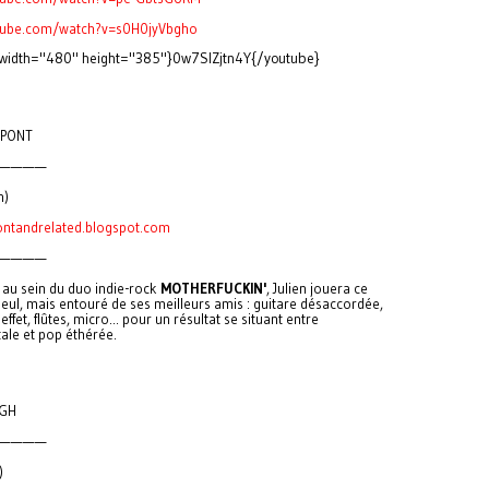
ube.com/watch?v=s0H0jyVbgho
 width="480" height="385"}0w7SlZjtn4Y{/youtube}
UPONT
————
n)
ontandrelated.blogspot.com
————
e au sein du duo indie-rock
MOTHERFUCKIN'
, Julien jouera ce
seul, mais entouré de ses meilleurs amis : guitare désaccordée,
effet, flûtes, micro... pour un résultat se situant entre
tale et pop éthérée.
IGH
————
)