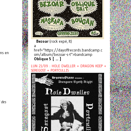
Bezoar
(rock expé, It)
a
href="https://dayoffrecords.bandcamp.c
ins en
om/album/bezoar-s-t">bandcamp
Oblique S [ ... ]
LUN 21/09 : HOLE DWELLER + DRAGON KEEP +
SEREGOST + PORTCULLIS
i des