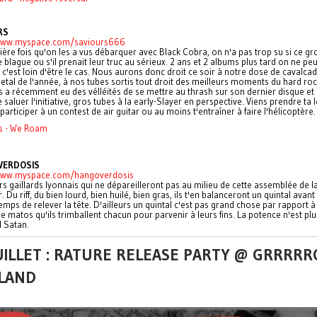
RS
www.myspace.com/saviours666
ère fois qu'on les a vus débarquer avec Black Cobra, on n'a pas trop su si ce g
e blague ou s'il prenait leur truc au sérieux. 2 ans et 2 albums plus tard on ne pe
r, c'est loin d'être le cas. Nous aurons donc droit ce soir à notre dose de cavalca
tal de l'année, à nos tubes sortis tout droit des meilleurs moments du hard roc
 a récemment eu des vélléités de se mettre au thrash sur son dernier disque et
 saluer l'initiative, gros tubes à la early-Slayer en perspective. Viens prendre ta
 participer à un contest de air guitar ou au moins t'entraîner à faire l'hélicoptère.
s - We Roam
VERDOSIS
www.myspace.com/hangoverdosis
ers gaillards lyonnais qui ne dépareilleront pas au milieu de cette assemblée de l
. Du riff, du bien lourd, bien huilé, bien gras, ils t'en balanceront un quintal avant
temps de relever la tête. D'ailleurs un quintal c'est pas grand chose par rapport à
 matos qu'ils trimballent chacun pour parvenir à leurs fins. La potence n'est plu
il Satan.
UILLET : RATURE RELEASE PARTY @ GRRRRR
LAND