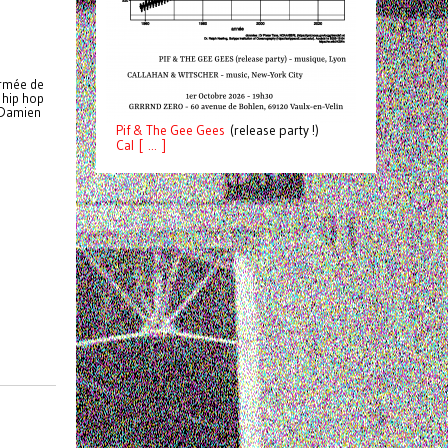
armée de
 hip hop
c Damien
Pif
& The Gee Gees
(release party !)
C
a
l [ ... ]