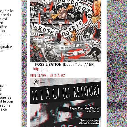
, la bile
igre du
c'est
ien
nière
 son
 qu'on
 ne
ginalité
us.
FOSSILIZATION
(Death Metal // BR)
http [ ... ]
VEN 11/09 : LE Z À GZ
mier
11
ue
puie les
t le bon
n son à
és ce