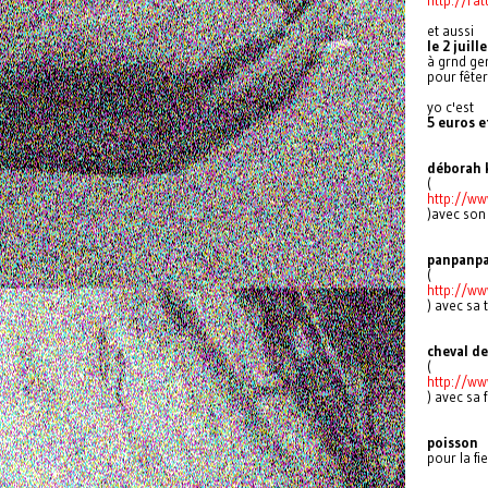
et aussi
le 2 juill
à grnd ge
pour fête
yo c'est
5 euros et
déborah 
(
http://w
)avec son 
panpanp
(
http://w
) avec sa t
cheval de
(
http://w
) avec sa 
poisson
pour la fi