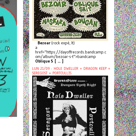
Bezoar
(rock expé, It)
a
href="https://dayoffrecords.bandcamp.c
om/album/bezoar-s-t">bandcamp
Oblique S [ ... ]
LUN 21/09 : HOLE DWELLER + DRAGON KEEP +
SEREGOST + PORTCULLIS