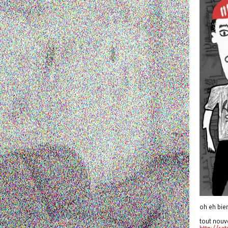
oh eh bie
tout nouve
http://rat