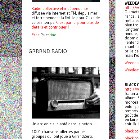
WEEDEA
http:/
Radio collective et indépendante
Du metal
diffusée via internet et FM, depuis mer
rance, l
et terre pendant la flotille pour Gaza de
métalleu
ce printemps.
C'est par ici pour plus de
bien tro
détails et contribuer !
longtem
minute, 
Free
Pale
stine
!
doom de 
l'entend
chanteur
GRRRND RADIO
brille p
mais l'
Weedeat
Weedeat
BLACK 
http://
Satan a 
album 'B
morceaux
enfonçan
tempos 
goût de 
en faire
soir-là.
Un arc-en-ciel planté dans le béton.
black c
1001 chansons offertes par les
groupes qui ont joué à GrrrndZero.
black co