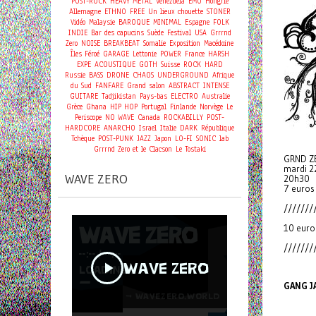
POST-ROCK
HEAVY METAL
Venezuela
EMO
Hongrie
Allemagne
ETHNO
FREE
Un lieux chouette
STONER
Vidéo
Malaysie
BAROQUE
MINIMAL
Espagne
FOLK
INDIE
Bar des capucins
Suède
Festival
USA
Grrrnd
Zero
NOISE
BREAKBEAT
Somalie
Exposition
Macédoine
Îles Féroé
GARAGE
Lettonie
POWER
France
HARSH
EXPE
ACOUSTIQUE
GOTH
Suisse
ROCK
HARD
Russie
BASS
DRONE
CHAOS
UNDERGROUND
Afrique
du Sud
FANFARE
Grand salon
ABSTRACT
INTENSE
GUITARE
Tadjikistan
Pays-bas
ELECTRO
Australie
Grèce
Ghana
HIP HOP
Portugal
Finlande
Norvège
Le
Periscope
NO WAVE
Canada
ROCKABILLY
POST-
HARDCORE
ANARCHO
Israel
Italie
DARK
République
Tchèque
POST-PUNK
JAZZ
Japon
LO-FI
SONIC
lab
Grrrnd Zero et le Clacson
Le Tostaki
GRND Z
mardi 2
WAVE ZERO
20h30
7 euros
///////
10 euro
///////
GANG J