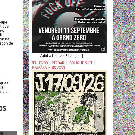
roupe
ut que
des
k.
 on ne
 leçon de
Zalut à tou.te.s ! Le [ ... ]
JEU 17/09 : BEZOAR + OBLIQUE SHIT +
MASKARA + BOUCAN
a
 que tu
 la
s bien
OS