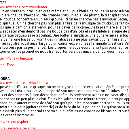
TER
/www.myspace.com/weedeater
 bien southern, gras, bien gras même et qui pue l'huile de coude, la testostérone
a bière chaude, l'herbe lourde cramée sous un soleil de plomb, la transpiration a
x, tout ça concentré en un seul groupe. Ici on ne cherche pas à invoquer Satan, 
p spirituel. On ne cherche pas non plus à faire de la musique de trucker, ça fait b
ps que le camion a été vendu pour se payer de la came. De la première à la der
Weedeater n'en démord pas, ne bouge pas d'un iota et reste fidèle à la ligne de
garage dégueulasse à souhait. Une batterie simpliste, une guitare mixée si bas
 à peine, une basse qui vomit des infrabasses à ne plus savoir quoi en faire et un
 au registre vocal aussi large qu'un cancéreux en phase terminale (c'est dire s'il
as toujours par sa pertinence). Les disques ne vous écorcheront pas pour leur ori
expérience live promet de nous transporter vers des univers de lourdeur méconn
er -Moneky Junction
er - Free
COBRA
www.myspace.com/blackcobra
posé sa griffe sur ce groupe, on ne peut y voir d'autre explication. Après un pre
estial' qui n'a jamais aussi bien porté son nom comptant environ 11 tubes sur 
 et des concerts à s'en décrocher la tête, ils reviennent avec un nouveau disq
t encore un peu plus le clou. Finies les salves d'une minute trente, le groupe ap
sans pour autant mettre de côté son goût pour les morceaux accrocheurs. Ils on
n'être que deux (guitare/batterie) et de faire du bruit pour cinq. Le guitariste a u
 s'asseoir plus d'un et grnd zero va subir l'effet d'une charge de bisons courrouc
 Les dreads vont voler.
obra - chronosphere
bra - negative reversal