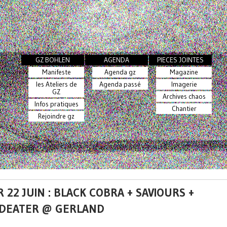
GZ BOHLEN
AGENDA
PIECES JOINTES
Manifeste
Agenda gz
Magazine
les Ateliers de
Agenda passé
Imagerie
GZ
Archives chaos
Infos pratiques
Chantier
Rejoindre gz
 22 JUIN : BLACK COBRA + SAVIOURS +
DEATER @ GERLAND