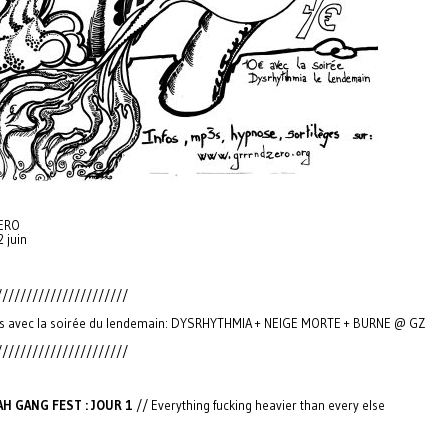
ERO
2 juin
//////////////////////
s avec la soirée du lendemain: DYSRHYTHMIA + NEIGE MORTE + BURNE @ GZ
//////////////////////
AH GANG FEST : JOUR 1
// Everything fucking heavier than every else