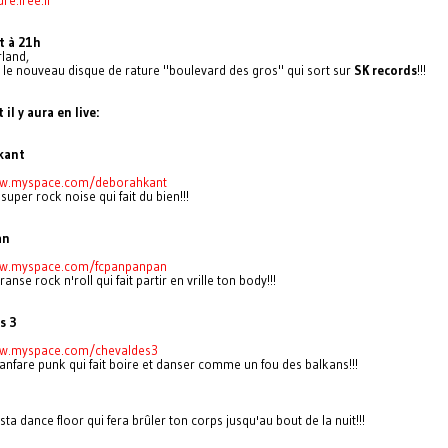
et à 21h
rland
,
r le nouveau disque de rature "boulevard des gros" qui sort sur
SK records
!!!
 il y aura en live:
kant
ww.myspace.com/
deborahkant
super rock noise qui fait du bien!!!
an
ww.myspace.com/
fcpanpanpan
ranse rock n'roll qui fait partir en vrille ton body!!!
s 3
ww.myspace.com/
chevaldes3
fanfare punk qui fait boire et danser comme un fou des balkans!!!
esta dance floor qui fera brûler ton corps jusqu'au bout de la nuit!!!