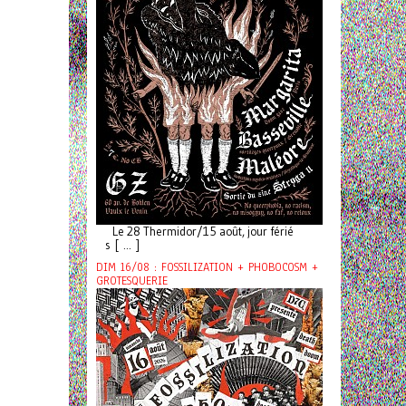
Le 28 Thermidor/15 août, jour férié
s [ ... ]
DIM 16/08 : FOSSILIZATION + PHOBOCOSM +
GROTESQUERIE