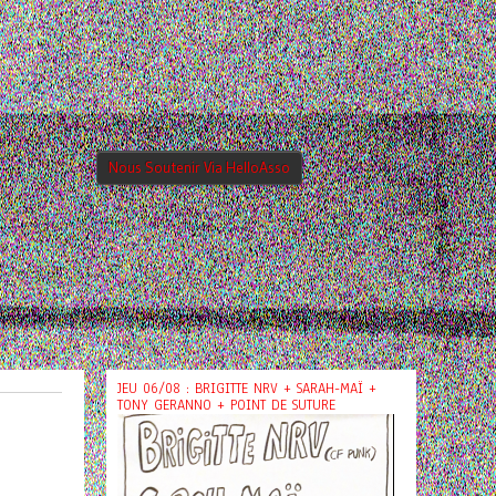
Nous Soutenir Via HelloAsso
JEU 06/08 : BRIGITTE NRV + SARAH-MAÏ +
TONY GERANNO + POINT DE SUTURE