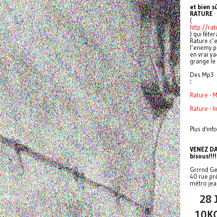
et bien s
RATURE
(
http://rat
) qui fêt
Rature c’e
l’enemy pu
en vrai ya
grange le
Des Mp3
:
Rature - M
Rature - I
Plus d'info
VENEZ DA
bisous!!!!
Grrrnd Ge
40 rue pr
métro jea
28 
10K