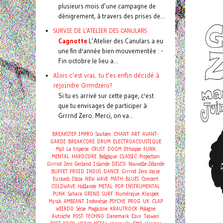
plusieurs mois d’une campagne de
dénigrement, à travers des prises de...
SURVIE DE L'ATELIER DES CANULARS
Cagnotte
L’Atelier des Canulars a eu
une fin d'année bien mouvementée : -
Fin octobre le lieu a...
Alors c'est vrai, tu t'es enfin décidé à
rejoindre Grrrndzero?
Si tu es arrivé sur cette page, c'est
que tu envisages de participer à
Grrrnd Zero. Merci, on va...
BREAKSTEP
IMPRO
Soutien
CHANT
ART
AVANT-
GARDE
BREAKCORE
DRUM
ELECTROACOUSTIQUE
Mp3
La triperie
CRUST
DOOM
Ethiopie
FUNK
MENTAL
HARDCORE
Belgique
CLASSIC
Projection
Grrrnd Zero Gerland
Islande
DISCO
Nouvelle-Zélande
BUFFET FROID
INDUS
DANCE
Grrrnd Zero Vaise
Concert
Euskadi
Ibiza
NEW WAVE
MATH
BLUES
COLDWAVE
Hollande
METAL
POP
INSTRUMENTAL
PUNK
Sahara
GRIND
SURF
Numérique
Kraspek
Mysik
AMBIANT
Indonésie
PSYCHE
PROG
UK
CLAP
WEIRDO
Série
Magazine
KRAUTROCK
Pologne
Autriche
POST
TECHNO
Danemark
Divx
Taiwan