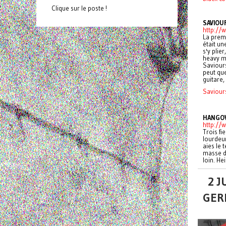
Clique sur le poste !
SAVIOU
http://
La premi
était un
s'y plie
heavy me
Saviours
peut que
guitare,
Saviour
HANGO
http://
Trois fi
lourdeur
aies le 
masse de
loin. He
2 J
GER