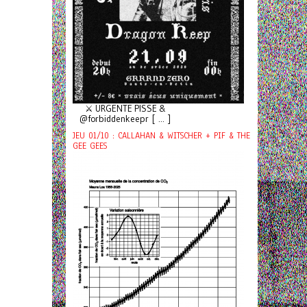
⚔️ URGENTE PISSE &
@forbiddenkeepr [ ... ]
JEU 01/10 : CALLAHAN & WITSCHER + PIF & THE
GEE GEES