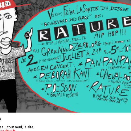
n
au, tout neuf, le site
ure.free.fr