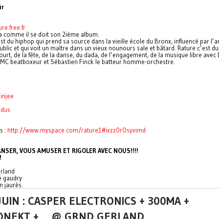
ûr
ure.free.fr
era comme il se doit son 2ième album.
st du hiphop qui prend sa source dans la vieille école du Bronx, influencé par l’
blic et qui voit un maître dans un vieux nounours sale et bâtard. Rature c’est du
ourt, de la fête, de la danse, du dada, de l’engagement, de la musique libre ave
 MC beatboxeur et Sébastien Finck le batteur homme-orchestre.
injee
ndus
s :
http://www.myspace.com/
rature1#ixzz0rOsyvimd
NSER, VOUS AMUSER ET RIGOLER AVEC NOUS!!!!
!
rland
é gaudry
n jaurès.
JUIN : CASPER ELECTRONICS + 300MA +
ONEKT + ... @ GRND GERLAND