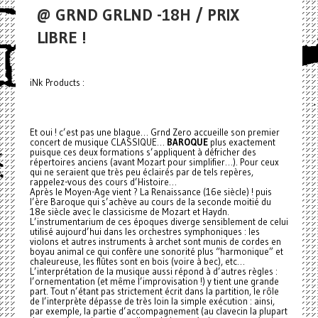
@ GRND GRLND -18H / PRIX
LIBRE !
iNk Products :
Et oui ! c’est pas une blague… Grnd Zero accueille son premier
concert de musique CLASSIQUE…
BAROQUE
plus exactement
puisque ces deux formations s’appliquent à défricher des
répertoires anciens (avant Mozart pour simplifier…). Pour ceux
qui ne seraient que très peu éclairés par de tels repères,
rappelez-vous des cours d’Histoire…
Après le Moyen-Age vient ? La Renaissance (16e siècle) ! puis
l’ère Baroque qui s’achève au cours de la seconde moitié du
18e siècle avec le classicisme de Mozart et Haydn.
L’instrumentarium de ces époques diverge sensiblement de celui
utilisé aujourd’hui dans les orchestres symphoniques : les
violons et autres instruments à archet sont munis de cordes en
boyau animal ce qui confère une sonorité plus “harmonique” et
chaleureuse, les flûtes sont en bois (voire à bec), etc…
L’interprétation de la musique aussi répond à d’autres règles :
l’ornementation (et même l’improvisation !) y tient une grande
part. Tout n’étant pas strictement écrit dans la partition, le rôle
de l’interprète dépasse de très loin la simple exécution : ainsi,
par exemple, la partie d’accompagnement (au clavecin la plupart