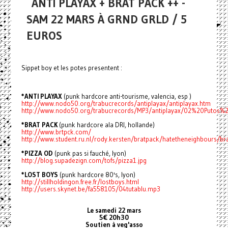
ANTI PLAYAX + BRAT PACK ++ -
SAM 22 MARS À GRND GRLD / 5
EUROS
Sippet boy et les potes presentent :
*ANTI PLAYAX
(punk hardcore anti-tourisme, valencia, esp )
http://www.nodo50.org/trabucrecords/antiplayax/antiplayax.htm
http://www.nodo50.org/trabucrecords/MP3/antiplayax/02%20Putos
*BRAT PACK
(punk hardcore ala DRI, hollande)
http://www.brtpck.com/
http://www.student.ru.nl/rody.kersten/bratpack/hatetheneighbours/b
*PIZZA OD
(punk pas si fauché, lyon)
http://blog.supadezign.com/tofs/pizza1.jpg
*LOST BOYS
(punk hardcore 80's, lyon)
http://stillholdingon.free.fr/lostboys.html
http://users.skynet.be/fa558105/04tutablu.mp3
Le samedi 22 mars
5€ 20h30
Soutien à veg'asso