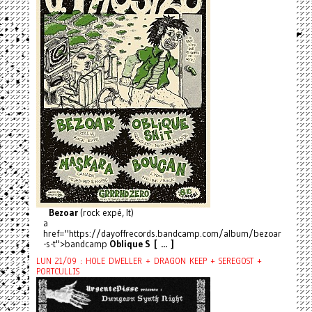
Bezoar
(rock expé, It)
a
href="https://dayoffrecords.bandcamp.com/album/bezoar
-s-t">bandcamp
Oblique S [ ... ]
LUN 21/09 : HOLE DWELLER + DRAGON KEEP + SEREGOST +
PORTCULLIS