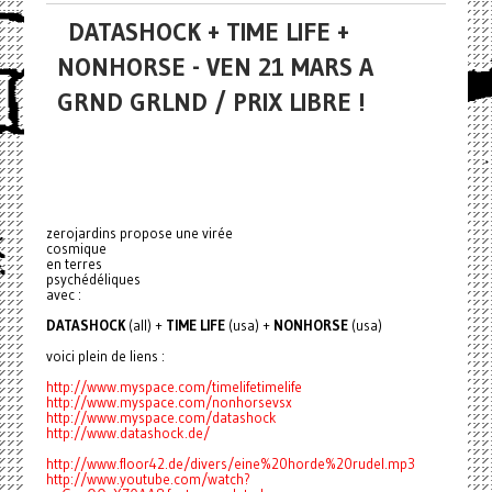
DATASHOCK + TIME LIFE +
NONHORSE - VEN 21 MARS A
GRND GRLND / PRIX LIBRE !
zerojardins propose une virée
cosmique
en terres
psychédéliques
avec :
DATASHOCK
(all) +
TIME LIFE
(usa) +
NONHORSE
(usa)
voici plein de liens :
http://www.myspace.com/timelifetimelife
http://www.myspace.com/nonhorsevsx
http://www.myspace.com/datashock
http://www.datashock.de/
http://www.floor42.de/divers/eine%20horde%20rudel.mp3
http://www.youtube.com/watch?