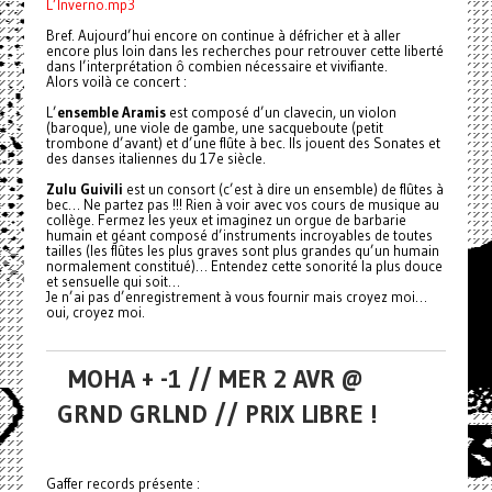
L’Inverno.mp3
Bref. Aujourd’hui encore on continue à défricher et à aller
encore plus loin dans les recherches pour retrouver cette liberté
dans l’interprétation ô combien nécessaire et vivifiante.
Alors voilà ce concert :
L’
ensemble Aramis
est composé d’un clavecin, un violon
(baroque), une viole de gambe, une sacqueboute (petit
trombone d’avant) et d’une flûte à bec. Ils jouent des Sonates et
des danses italiennes du 17e siècle.
Zulu Guivili
est un consort (c’est à dire un ensemble) de flûtes à
bec… Ne partez pas !!! Rien à voir avec vos cours de musique au
collège. Fermez les yeux et imaginez un orgue de barbarie
humain et géant composé d’instruments incroyables de toutes
tailles (les flûtes les plus graves sont plus grandes qu’un humain
normalement constitué)… Entendez cette sonorité la plus douce
et sensuelle qui soit…
Je n’ai pas d’enregistrement à vous fournir mais croyez moi…
oui, croyez moi.
MOHA + -1 // MER 2 AVR @
GRND GRLND // PRIX LIBRE !
Gaffer records présente :