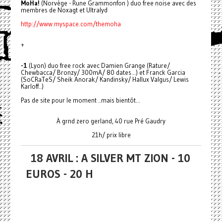
MoHa!
(Norvège - Rune Grammonfon ) duo free noise avec des
membres de Noxagt et Ultralyd
http://www.myspace.com/themoha
+
-1
(Lyon) duo free rock avec Damien Grange (Rature/
Chewbacca/ Bronzy/ 300mA/ 80 dates...) et Franck Garcia
(SoCRaTeS/ Sheik Anorak/ Kandinsky/ Hallux Valgus/ Lewis
Karloff..)
Pas de site pour le moment ..mais bientôt...
À grnd zero gerland, 40 rue Pré Gaudry
21h/ prix libre
18 AVRIL : A SILVER MT ZION - 10
EUROS - 20 H