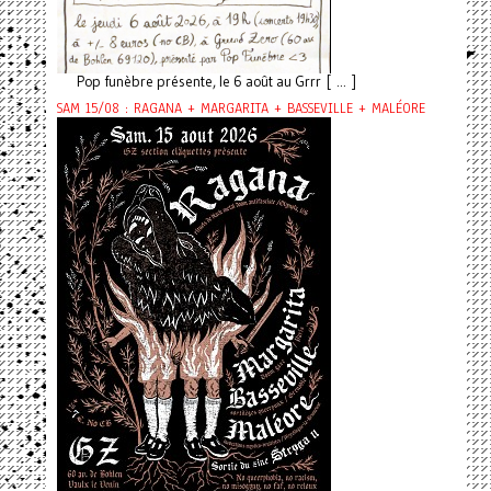
Pop funèbre présente, le 6 août au Grrr [ ... ]
SAM 15/08 : RAGANA + MARGARITA + BASSEVILLE + MALÉORE