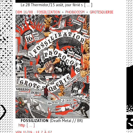
Le 28 Thermidor/15 août, jour férié s [ ... ]
DIM 16/08 : FOSSILIZATION + PHOBOCOSM + GROTESQUERIE
FOSSILIZATION
(Death Metal // BR)
http [ ... ]
VEN 11/09 : LE Z À GZ