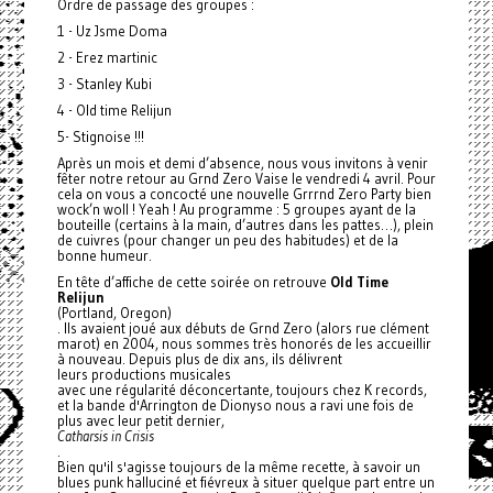
Ordre de passage des groupes :
1 - Uz Jsme Doma
2 - Erez martinic
3 - Stanley Kubi
4 - Old time Relijun
5- Stignoise !!!
Après un mois et demi d’absence, nous vous invitons à venir
fêter notre retour au Grnd Zero Vaise le vendredi 4 avril. Pour
cela on vous a concocté une nouvelle Grrrnd Zero Party bien
wock’n woll ! Yeah ! Au programme : 5 groupes ayant de la
bouteille (certains à la main, d’autres dans les pattes…), plein
de cuivres (pour changer un peu des habitudes) et de la
bonne humeur.
En tête d’affiche de cette soirée on retrouve
Old Time
Relijun
(Portland, Oregon)
. Ils avaient joué aux débuts de Grnd Zero (alors rue clément
marot) en 2004, nous sommes très honorés de les accueillir
à nouveau. Depuis plus de dix ans, ils délivrent
leurs productions musicales
avec une régularité déconcertante, toujours chez K records,
et la bande d'Arrington de Dionyso nous a ravi une fois de
plus avec leur petit dernier,
Catharsis in Crisis
.
Bien qu'il s'agisse toujours de la même recette, à savoir un
blues punk halluciné et fiévreux à situer quelque part entre un