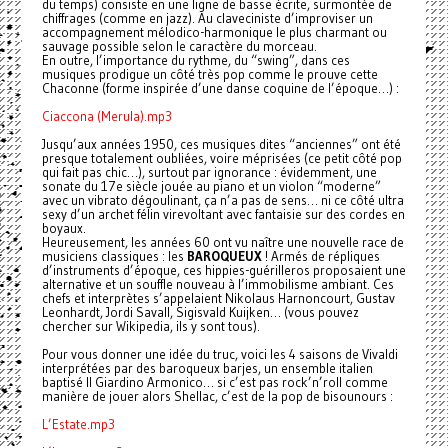
du temps) consiste en une ligne de basse écrite, surmontée de
chiffrages (comme en jazz). Au claveciniste d’improviser un
accompagnement mélodico-harmonique le plus charmant ou
sauvage possible selon le caractère du morceau.
En outre, l’importance du rythme, du “swing”, dans ces
musiques prodigue un côté très pop comme le prouve cette
Chaconne (forme inspirée d’une danse coquine de l’époque…) :
Ciaccona (Merula).mp3
Jusqu’aux années 1950, ces musiques dites “anciennes” ont été
presque totalement oubliées, voire méprisées (ce petit côté pop
qui fait pas chic…), surtout par ignorance : évidemment, une
sonate du 17e siècle jouée au piano et un violon “moderne”
avec un vibrato dégoulinant, ça n’a pas de sens… ni ce côté ultra
sexy d’un archet félin virevoltant avec fantaisie sur des cordes en
boyaux.
Heureusement, les années 60 ont vu naître une nouvelle race de
musiciens classiques : les
BAROQUEUX
! Armés de répliques
d’instruments d’époque, ces hippies-guérilleros proposaient une
alternative et un souffle nouveau à l’immobilisme ambiant. Ces
chefs et interprètes s’appelaient Nikolaus Harnoncourt, Gustav
Leonhardt, Jordi Savall, Sigisvald Kuijken… (vous pouvez
chercher sur Wikipedia, ils y sont tous).
Pour vous donner une idée du truc, voici les 4 saisons de Vivaldi
interprétées par des baroqueux barjes, un ensemble italien
baptisé Il Giardino Armonico… si c’est pas rock’n’roll comme
manière de jouer alors Shellac, c’est de la pop de bisounours :
L’Estate.mp3