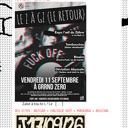
Zalut à tou.te.s ! Le [ ... ]
JEU 17/09 : BEZOAR + OBLIQUE SHIT + MASKARA + BOUCAN