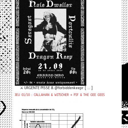
⚔️ URGENTE PISSE & @forbiddenkeepr [ ... ]
JEU 01/10 : CALLAHAN & WITSCHER + PIF & THE GEE GEES