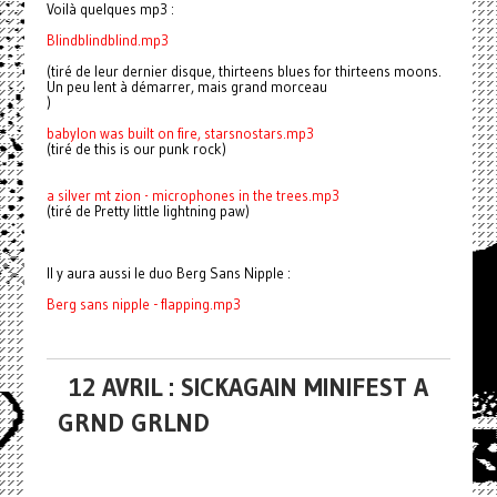
Voilà quelques mp3 :
Blindblindblind.mp3
(tiré de leur dernier disque, thirteens blues for thirteens moons.
Un peu lent à démarrer, mais grand morceau
)
babylon was built on fire, starsnostars.mp3
(tiré de this is our punk rock)
a silver mt zion - microphones in the trees.mp3
(tiré de Pretty little lightning paw)
Il y aura aussi le duo Berg Sans Nipple :
Berg sans nipple - flapping.mp3
12 AVRIL : SICKAGAIN MINIFEST A
GRND GRLND