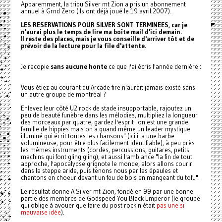
Apparemment, la tribu Silver mt Zion a pris un abonnement
annuel à Grnd Zero (ils ont déjà joué le 19 avril 2007).
LES RESERVATIONS POUR SILVER SONT TERMINEES, car je
n'aurai plus le temps de lire ma boîte mail d'ici demain.
Il reste des places, mais je vous conseille d'arriver tôt et de
prévoir de la lecture pour la file d'attente.
Je recopie
sans aucune honte
ce que j'ai écris l'année dernière :
Vous étiez au courant qu'Arcade fire n'aurait jamais existé sans
un autre groupe de montréal ?
Enlevez leur côté U2 rock de stade insupportable, rajoutez un
peu de beauté funèbre dans les mélodies, multipliez la longueur
des morceaux par quatre, gardez l'esprit "on est une grande
famille de hippies mais on a quand même un leader mystique
illuminé qui écrit toutes les chansons" (ici il a une barbe
volumineuse, pour être plus facilement identifiable), à peu près
les mêmes instruments (cordes, percussions, guitares, petits
machins qui font gling gling), et aussi l'ambiance "la fin de tout
approche, l'apocalypse grignote le monde, alors allons courir
dans la steppe aride, puis tenons nous par les épaules et
chantons en choeur devant un feu de bois en mangeant du tofu".
Le résultat donne A Silver mt Zion, fondé en 99 par une bonne
partie des membres de Godspeed You Black Emperor (le groupe
qui oblige à avouer que faire du post rock n'était
pas une si
mauvaise idée
).