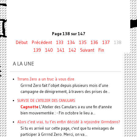
Page 138 sur 147
Début
Précédent
133
134
135
136
137
138
139
140
141
142
Suivant
Fin
A LA UNE
Trrrans Zero a un truc à vous dire
Grrrnd Zero fait l’objet depuis plusieurs mois d’une
campagne de dénigrement, à travers des prises de...
SURVIE DE L'ATELIER DES CANULARS
Cagnotte
L’Atelier des Canulars a eu une fin d'année
bien mouvementée : - Fin octobre le lieu a...
Alors c'est vrai, tu t'es enfin décidé à rejoindre Grrrndzero?
Si tu es arrivé sur cette page, c'est que tu envisages de
participer à Grrrnd Zero. Merci, on va...