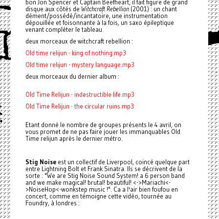
bon Jon Spencer et Captain Beefheart, il fait figure de grand
disque aux côtés de
Witchcraft Rebellion
(2001) : un chant
dément/possédé/incantatoire, une instrumentation
dépouillée et foisonnante à la fois, un saxo épileptique
venant compléter le tableau.
deux morceaux de witchcraft rebellion :
Old time relijun - king of nothing.mp3
Old time relijun - mystery language.mp3
deux morceaux du dernier album :
Old Time Relijun - indestructible life.mp3
Old Time Relijun - the circular ruins.mp3
Etant donné le nombre de groupes présents le 4 avril, on
vous promet de ne pas faire jouer les immanquables Old
Time relijun après le dernier métro.
Stig Noise
est un collectif de Liverpool, coincé quelque part
entre Lightning Bolt et Frank Sinatra. Ils se décrivent de la
sorte : "We are Stig Noise Sound System! a 6 person band
and we make magical! brutal! beautiful! <->Mariachi<-
>NoiseHop<-wonkstep music !". Ca a l'air bien foufou en
concert, comme en témoigne cette vidéo, tournée au
Foundry, à londres :