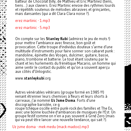
batteur de Chocolat Billy, de Mathieu et Eric Martinez (tiens,
tiens…) aux claviers. Erez Martinic envoie des rythmes lourds
et répétitifs soutenus de mélodies abrasives et grinçantes,
mais dansantes (qui a dit Clara Clara noise ?).
erez martinic - 1.mp3
erez martinic - 5.mp3
On compte sur les
Stanley Kubi
(admirez le jeu de mots !)
pour mettre l’ambiance avec finesse, bon goût et
provocation. Cette troupe d'individus douteux s’arme d’une
multitude d’instruments pour faire sonner son cabaret punk :
mandoline, épinette des Vosges, dulcimer, guitare, basse,
piano, trombone et batterie. Le tout étant soutenu par le
chant et les hurlements du frénétique Macario, un homme qui
aime sentir le contact du public et qu’on a souvent aperçu
aux côtés d’Unlogistic.
www.
stanleykubi
.org
Autres vénérables vétérans (groupe formé en 1985 !!!)
venant étrenner leurs chemises à fleurs et leurs shorts à
carreaux, j’ai nommé
Uz Jsme Doma
. Forts d’une
discographie bariolée, ce g
roupe tchèque oscille entre punk-rock des familles et The Ex,
avec une bonne louchée d'ambiances de musiques de l'Est. Un
groupe festif comme on n’en a pas souvent à Grnd Zero (mais
qui va peut-être lancer une nouvelle tendance, qui sait
?).
Uz jsme doma - mek medu (mack madoo).mp3