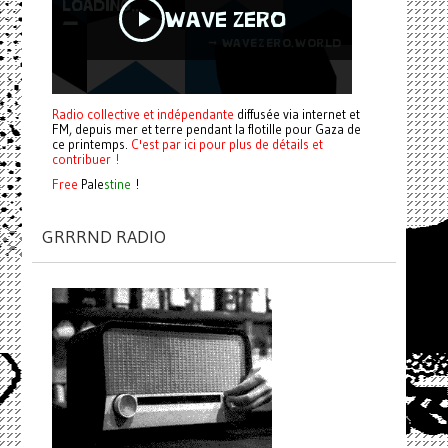
Radio collective et indépendante
diffusée via internet et
FM, depuis mer et terre pendant la flotille pour Gaza de
ce printemps.
C'est par ici pour plus de détails et
contribuer !
Free
Pale
stine
!
GRRRND RADIO