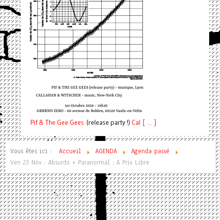
Pif
& The Gee Gees
(release party !)
C
a
l [ ... ]
Vous êtes ici :
Accueil
AGENDA
Agenda passé
Ven 23 Nov : Absurdo + Paranormal : A Prix Libre