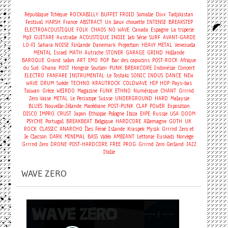
République Tchèque
ROCKABILLY
BUFFET FROID
Somalie
Divx
Tadjikistan
Festival
HARSH
France
ABSTRACT
Un lieux chouette
INTENSE
BREAKSTEP
ELECTROACOUSTIQUE
FOLK
CHAOS
NO WAVE
Canada
Espagne
La triperie
Mp3
GUITARE
Australie
ACOUSTIQUE
INDIE
lab
Série
SURF
AVANT-GARDE
LO-FI
Sahara
NOISE
Finlande
Danemark
Projection
HEAVY METAL
Venezuela
MENTAL
Israel
MATH
Autriche
STONER
GARAGE
GRIND
Hollande
BAROQUE
Grand salon
ART
EMO
POP
Bar des capucins
POST-ROCK
Afrique
Concert
du Sud
Ghana
POST
Hongrie
Soutien
PUNK
BREAKCORE
Indonésie
ELECTRO
FANFARE
INSTRUMENTAL
Le Tostaki
SONIC
INDUS
DANCE
NEW
WAVE
DRUM
Suède
TECHNO
KRAUTROCK
COLDWAVE
HIP HOP
Pays-bas
Taiwan
Grèce
WEIRDO
Magazine
FUNK
ETHNO
Numérique
CHANT
Grrrnd
Zero Vaise
METAL
Le Periscope
Suisse
UNDERGROUND
HARD
Malaysie
BLUES
Nouvelle-Zélande
Macédoine
POST-PUNK
CLAP
POWER
Exposition
DISCO
IMPRO
CRUST
Japon
Ethiopie
Pologne
Ibiza
EXPE
Russie
USA
DOOM
PSYCHE
Portugal
BREAKBEAT
Belgique
HARDCORE
Allemagne
GOTH
UK
ROCK
CLASSIC
ANARCHO
Îles Féroé
Islande
Kraspek Mysik
Grrrnd Zero et
le Clacson
DARK
MINIMAL
BASS
Vidéo
AMBIANT
Lettonie
Euskadi
Norvège
Grrrnd Zero
DRONE
POST-HARDCORE
FREE
PROG
Grrrnd Zero Gerland
JAZZ
Italie
WAVE ZERO