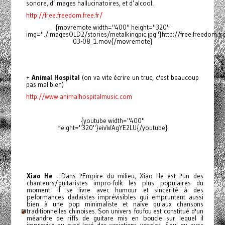
sonore, d’images hallucinatoires, et d’alcool.
http://free.freedom.free.fr/
{movremote width="400" height="320"
img="./imagesOLD2/stories/metalkingpic.jpg"}http://free.freedom.f
03-08_1.mov{/movremote}
+
Animal Hospital
(on va vite écrire un truc, c'est beaucoup
pas mal bien)
http://www.animalhospitalmusic.com
{youtube width="400"
height="320"}eivWAgYE2LU{/youtube}
Xiao He
: Dans l'Empire du milieu, Xiao He est l'un des
chanteurs/guitaristes impro-folk les plus populaires du
moment. Il se livre avec humour et sincérité à des
peformances dadaïstes imprévisibles qui empruntent aussi
bien à une pop minimaliste et naïve qu'aux chansons
traditionnelles chinoises. Son univers foufou est constitué d'un
méandre de riffs de guitare mis en boucle sur lequel il