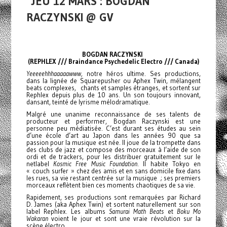
JEU 12 MARS : BOGDAN
RACZYNSKI @ GV
BOGDAN RACZYNSKI
(REPHLEX /// Braindance Psychedelic Electro /// Canada)
Yeeeeehhhaaaaawww,
notre héros ultime. Ses productions,
dans la lignée de Squarepusher ou Aphex Twin, mélangent
beats complexes, chants et samples étranges, et sortent sur
Rephlex depuis plus de 10 ans. Un son toujours innovant,
dansant, teinté de lyrisme mélodramatique.
Malgré une unanime reconnaissance de ses talents de
producteur et performer, Bogdan Raczynski est une
personne peu médiatisée. C’est durant ses études au sein
d’une école d’art au Japon dans les années 90 que sa
passion pour la musique est née. Il joue de la trompette dans
des clubs de jazz et compose des morceaux à l’aide de son
ordi et de trackers, pour les distribuer gratuitement sur le
netlabel
Kosmic Free Music Foundation
. Il habite Tokyo en
« couch surfer » chez des amis et en sans domicile fixe dans
les rues, sa vie restant centrée sur la musique ; ses premiers
morceaux reflètent bien ces moments chaotiques de sa vie.
Rapidement, ses productions sont remarquées par Richard
D. James (aka Aphex Twin) et sortent naturellement sur son
label Rephlex. Les albums
Samurai Math Beats
et
Boku Mo
Wakaran
voient le jour et sont une vraie révolution sur la
scène électro.