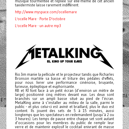
musique tourmentée et repliée sur elle-même de cet ancien
taxidermiste laisse rarement indifférent.
http://www.myspace.com/ocellemare
L'ocelle Mare - Porte D'octobre
L'ocelle Mare - un autre mp3
Rio Jim manie la pellicule et le projecteur tandis que Richarles
Bronson martèle sa basse et triture des pédales d'effets,
pour nous livrer une performance cinénoise, bruyante,
furieuse, épileptique et euphorisante.
RB et RJ font face à un petit écran (d’environ un mètre de
large) positionné cinq mètres devant eux. Les deux sont
branchés sur un ampli basse situé au pied de l’écran.
MetalKing aime à s’installer au milieu de la salle, parmi le
public - et plus celui-ci est aviné et braillard, plus le duo est
content. Ils jouent des sets de 5 à 15 minutes, aussi
longtemps que les spectateurs en redemandent (jusqu’à 2 ou
3 heures). Les temps de pause entre chaque set sont autant
d’occasions pour les membres du public de remplir leur
verre et de maintenir explosif le cocktail enivrant de masse