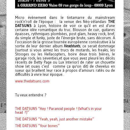
Micro évènement dans le tintamarre du mainstream
rock’n’roll de l’époque : la venue des Néo-zélandais
THE
DATSUNS
à Lyon, histoire de voir ce qu’il en est d’une
certaine idée romantique du truc. Blouson de cuir, guitares
épaisses, rythmiques plombées, post glam, heavy rock, bref,
du simple et funky, juste de l’énergie brute, sans décorum. A
l’occasion de la grosse tournée européenne consécutive à la
sortie de leur dernier album
Headstunts
, ce serait dommage
(surtout si vous aimez les trucs de motards, les freaks, les
Stooges ou les Hellacopters, boire deux trois bières, le
garage rock, les seventies,et que vous avez pleuré les décès
récents de Betty Page ou Lux Interior) de rater un chouette
show (et ouais c’est comme ça qu'on dit) de chevelus en
sueur qui braillent leur race à propos d’amours ratés ou de
difficultés à vivre leur époque.
www.thedatsuns.com
Tu veux entendre ?
THE DATSUNS ‘’Hey ! Paranoid people ! (What’s in your
head ?)’’
THE DATSUNS ‘’Yeah, yeah, just another mistake’’
THE DATSUNS ‘’Your bones’’