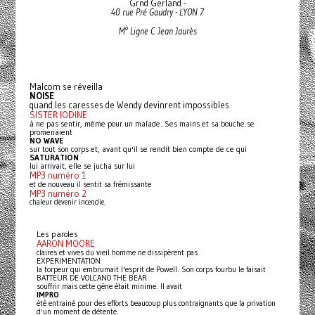
Grnd Gerland -
40 rue Pré Gaudry - LYON 7
M° Ligne C Jean Jaurès
Malcom se réveilla
NOISE
quand les caresses de Wendy devinrent impossibles
SISTER IODINE
à ne pas sentir, même pour un malade. Ses mains et sa bouche se
promenaient
NO WAVE
sur tout son corps et, avant
qu'il se rendit bien compte de ce qui
SATURATION
lui arrivait, elle se jucha sur lui
MP3 numéro 1
et de nouveau il sentit sa frémissante
MP3 numéro 2
chaleur devenir incendie.
Les paroles
AARON MOORE
claires et vives du vieil homme ne dissipèrent pas
EXPERIMENTATION
la torpeur qui embrumait l'esprit de Powell. Son corps fourbu le faisait
BATTEUR DE VOLCANO THE BEAR
souffrir mais cette gêne était minime. Il avait
IMPRO
été entrainé pour des efforts beaucoup plus contraignants que la privation
d'un moment de détente.