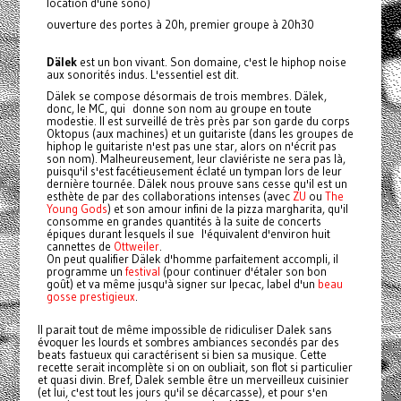
location d'une sono)
ouverture des portes à 20h, premier groupe à 20h30
Dälek
est un bon vivant. Son domaine, c'est le hiphop noise
aux sonorités indus. L'essentiel est dit.
Dälek se compose désormais de trois membres. Dälek,
donc, le MC, qui donne son nom au groupe en toute
modestie. Il est surveillé de très près par son garde du corps
Oktopus (aux machines) et un guitariste (dans les groupes de
hiphop le guitariste n'est pas une star, alors on n'écrit pas
son nom). Malheureusement, leur claviériste ne sera pas là,
puisqu'il s'est facétieusement éclaté un tympan lors de leur
dernière tournée. Dälek nous prouve sans cesse qu'il est un
esthète de par des collaborations intenses (avec
ZU
ou
The
Young Gods
) et son amour infini de la pizza margharita, qu'il
consomme en grandes quantités à la suite de concerts
épiques durant lesquels il sue l'équivalent d'environ huit
cannettes de
Ottweiler
.
On peut qualifier Dälek d'homme parfaitement accompli, il
programme un
festival
(pour continuer d'étaler son bon
goût) et va même jusqu'à signer sur Ipecac, label d'un
beau
gosse prestigieux
.
Il parait tout de même impossible de ridiculiser Dalek sans
évoquer les lourds et sombres ambiances secondés par des
beats fastueux qui caractérisent si bien sa musique. Cette
recette serait incomplète si on on oubliait, son flot si particulier
et quasi divin. Bref, Dalek semble être un merveilleux cuisinier
(et lui, c'est tout les jours qu'il se décarcasse), et pour s'en