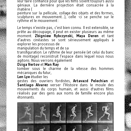
leur faire confiance pour que les films soient toujours aussi
géniaux. La dernière projection était consacrée à la
matière (
peinture sur la pellicule, collage des objets et des formes,
sculptures en mouvement...), celle -ci se penche sur le
rythme et le mouvement :
Le temps n’existe pas, c’est bien connu. Il est extensible, se
prête au découpage, il peut en exister plusieurs au même
moment.
Zbigniew Rybczynski,
Maya Deren
et tant
d’autres cinéastes se sont sérieusement appliqués à
explorer les processus de
manipulation du temps et de sa
transfiguration. Le rythme de leur pensée (et celui du banc
de montage) reconstruit l’espace dans lequel nous nous
agitons. Nous verrons également
Dziga Vertov
et
Man Ray
tomber sous le charme de la vitesse des hommes
mécaniques du fut
ur,
Len Lye
étudier les
gestes des ouvriers fordistes,
Artavazd Pelechian
et
Santiago Alvarez
verser l’Histoire dans le moule des
mouvements du corps humain, et aussi d'autres films
réalisés par des gens aux noms de famille encore plus
étonnants.