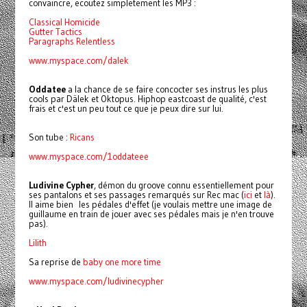
convaincre, ecoutez simpletement les MP3 :
Classical Homicide
Gutter Tactics
Paragraphs Relentless
www.myspace.com/dalek
Oddatee
a la chance de se faire concocter ses instrus les plus
cools par Dälek et Oktopus. Hiphop eastcoast de qualité, c'est
frais et c'est un peu tout ce que je peux dire sur lui.
Son tube :
Ricans
www.myspace.com/1oddateee
Ludivine Cypher
, démon du groove connu essentiellement pour
ses pantalons et ses passages remarqués sur Rec mac (
ici
et
là
).
Il aime bien les pédales d'effet (je voulais mettre une image de
guillaume en train de jouer avec ses pédales mais je n'en trouve
pas).
Lilith
Sa reprise de
baby one more time
www.myspace.com/
ludivinecypher