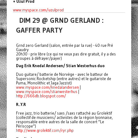
+ Uzul Prod
www.myspace.com/uzulprod
DIM 29 @ GRND GERLAND :
GAFFER PARTY
Grnd zero Gerland (salon, entrée par la rue) - 40 rue Pré
Gaudry
20h30 - prix libre (ce qui ne veux pas dire gratuit, il y a des
groupes à défrayer/payer)
Dag Erik Knedal Andersen/ Stian Westerhus duo
Duo guitare/ batterie de Norvège - avec le batteur de
Supersonic Rocketship (entre autres) et le guitariste de
Puma, Monolithic et Jaga Jazzist)
www.myspace.com/knedalandersen
|
www.myspace.com/stianwesterhus
|
http://666db.blogspot.com/
R..Y.R
Free jazz, trio batterie/ saxs /saxs rattaché au Grolektif
(collectif de musiciens/ activistes de la région lyonnaise,
responsable entre autres de la salle de concert "Le
Périscope")
http://www.grolektif.com/ryr.
php