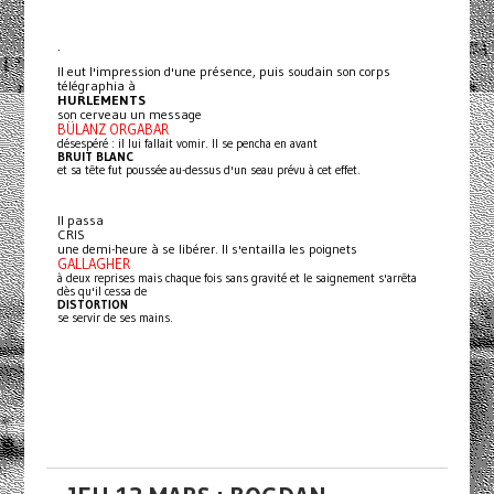
.
Il eut l'impression d'une présence, puis soudain son corps
télégraphia à
HURLEMENTS
son cerveau un message
BÜLANZ ORGABAR
désespéré : il lui fallait vomir. Il se pencha en avant
BRUIT BLANC
et sa tête fut poussée au-dessus d'un seau prévu à cet effet.
Il passa
CRIS
une demi-heure à se libérer. Il s'entailla les poignets
GALLAGHER
à deux reprises mais chaque fois sans gravité et le saignement s'arrêta
dès qu'il cessa de
DISTORTION
se servir de ses mains.