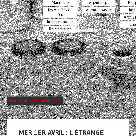
Manifeste
Agenda gz
Mag
les Ateliers de
Agenda passé
Ima
GZ
Archiv
Infos pratiques
Cha
Rejoindre gz
Nous Soutenir Via HelloAsso
MER 1ER AVRIL : L ÉTRANGE