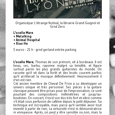
Organisépar L'étrange festival, la librairie Grand Guignol et
Grnd Zero
L'ocelle Mare
+ Metalking
+ Animal Hospital
+ Xiao He
5 euros - 21 h - grnd gerland entrée parking
L'ocelle Mare
, Thomas de son prénom, vit à bordeaux. Il est
beau, sec, barbu, rayonne malgré sa timidité, et figure
surtout parmi les plus grands guitaristes du monde. On
raconte qu'il vit dans la forêt et des bruits courent parfois
qu'il arrêterait la musique définitivement. Heureusement il
n'en est rien.
Cet ancien membre de Cheval De Frise a su développer un
univers unique et très personnel. Ses pièces à la guitare
classique peuvent être prises pour de l'improvisation, ce sont
pourtant des compositions millimétrées et jusqu'au-
boutistes. En concert, il tord son dos très fort et vibre comme
s'il était sous perfusion de caféine depuis le petit déjeuner. Sa
technique est incroyable, mais parce qu'il semble avoir tout
inventé à partir de rien, sa virtuosité n'est ni démonstratrice
ni ennuyeuse. Après, on peut y être sensible ou non, mais la