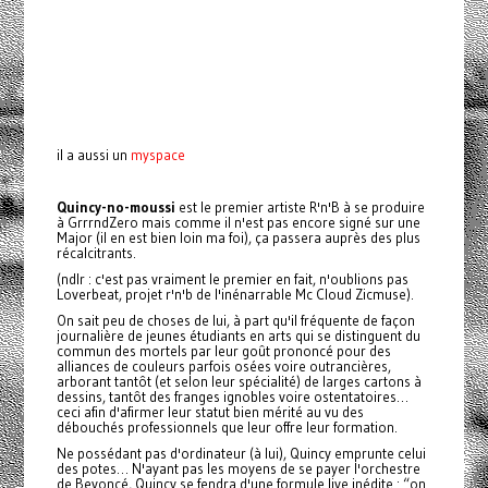
il a aussi un
myspace
Quincy-no-moussi
est le premier artiste R'n'B à se produire
à GrrrndZero mais comme il n'est pas encore signé sur une
Major (il en est bien loin ma foi), ça passera auprès des plus
récalcitrants.
(ndlr : c'est pas vraiment le premier en fait, n'oublions pas
Loverbeat, projet r'n'b de l'inénarrable Mc Cloud Zicmuse).
On sait peu de choses de lui, à part qu'il fréquente de façon
journalière de jeunes étudiants en arts qui se distinguent du
commun des mortels par leur goût prononcé pour des
alliances de couleurs parfois osées voire outrancières,
arborant tantôt (et selon leur spécialité) de larges cartons à
dessins, tantôt des franges ignobles voire ostentatoires…
ceci afin d'afirmer leur statut bien mérité au vu des
débouchés professionnels que leur offre leur formation.
Ne possédant pas d'ordinateur (à lui), Quincy emprunte celui
des potes… N'ayant pas les moyens de se payer l'orchestre
de Beyoncé, Quincy se fendra d'une formule live inédite : “on