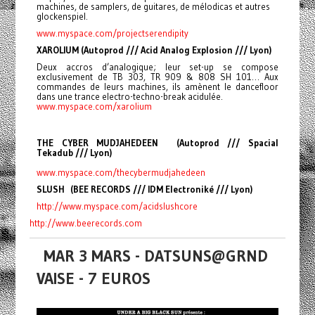
machines, de samplers, de guitares, de mélodicas et autres
glockenspiel.
www.myspace.com/
projectserendipity
XAROLIUM (Autoprod /// Acid Analog Explosion /// Lyon)
Deux accros d’analogique; leur set-up se compose
exclusivement de TB 303, TR 909 & 808 SH 101… Aux
commandes de leurs machines, ils amènent le dancefloor
dans une trance electro-techno-break acidulée.
www.myspace.com/xarolium
THE CYBER MUDJAHEDEEN (Autoprod /// Spacial
Tekadub /// Lyon)
www.myspace.com/
thecybermudjahedeen
SLUSH (BEE RECORDS /// IDM Electroniké /// Lyon)
http://www.myspace.com/
acidslushcore
http://www.beerecords.com
MAR 3 MARS - DATSUNS@GRND
VAISE - 7 EUROS