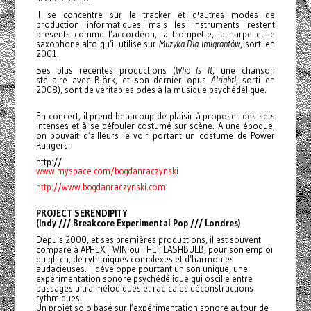
Il se concentre sur le tracker et d'autres modes de
production informatiques mais les instruments restent
présents comme l’accordéon, la trompette, la harpe et le
saxophone alto qu’il utilise sur
Muzyka Dla Imigrantów
, sorti en
2001.
Ses plus récentes productions (
Who Is It
, une chanson
stellaire avec Björk, et son dernier opus
Alright!
, sorti en
2008), sont de véritables odes à la musique psychédélique.
En concert, il prend beaucoup de plaisir à proposer des sets
intenses et à se défouler costumé sur scène. A une époque,
on pouvait d’ailleurs le voir portant un costume de Power
Rangers.
http://
www.myspace.com/
bogdanraczynski
http://www.bogdanraczynski.com
PROJECT SERENDIPITY
(Indy /// Breakcore Experimental Pop /// Londres)
Depuis 2000, et ses premières productions, il est souvent
comparé à APHEX TWIN ou THE FLASHBULB, pour son emploi
du glitch, de rythmiques complexes et d’harmonies
audacieuses. Il développe pourtant un son unique, une
expérimentation sonore psychédélique qui oscille entre
passages ultra mélodiques et radicales déconstructions
rythmiques.
Un projet solo basé sur l’expérimentation sonore autour de