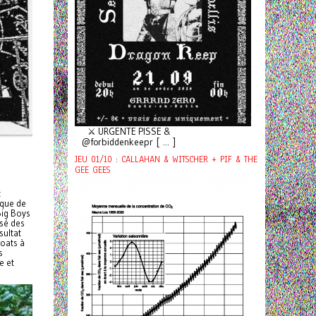
⚔️ URGENTE PISSE &
@forbiddenkeepr [ ... ]
JEU 01/10 : CALLAHAN & WITSCHER + PIF & THE
GEE GEES
t
ique de
Big Boys
ssé des
sultat
coats à
s
e et