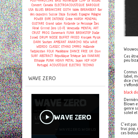
POST-HARDCORE
BASS
Numérique
CLAP
Le Tostaki
Concert
Canada
ELECTROACOUSTIQUE
BAROQUE
USA
BLUES
BREAKCORE
GOTH
Vidéo
BREAKBEAT
Bar
des capucins
Suisse
Ibiza
Euskadi
Espagne
Pologne
POWER
EXPE
INTENSE
Grèce
HARSH
MINIMAL
GUITARE
Grand salon
Finlande
Le Periscope
Îles
Féroé
Grrrnd Zero
LO-FI
Venezuela
MENTAL
ART
CRUST
PROG
Danemark
FUNK
BREAKSTEP
Italie
Israel
DRUM
NOISE
BUFFET FROID
Kraspek Mysik
DARK
Soutien
AMBIANT
ANARCHO
NEW WAVE
WEIRDO
CLASSIC
ETHNO
IMPRO
Hollande
Wouwou,
Tadjikistan
FOLK
Macédoine
DANCE
FREE
UK
Divx
SURF
ABSTRACT
République Tchèque
lab
FANFARE
Ces être
peu biza
Ethiopie
PUNK
HEAVY METAL
Japon
HIP HOP
Portugal
ACOUSTIQUE
ELECTRO
TECHNO
Connus a
label, 
WAVE ZERO
dice c'e
s'effond
black d
Dernière
Blown e
genre so
soleil e
C’est pas 
truc pop,
ces bidoui