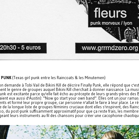
Y PUNK
(Texas girl punk entre les Raincoats & les Minutemen)
n demande à Tobi Vail de Bikini Kill de décrire Finally Punk, elle répond que c'es
nt le genre de groupes auquel Bikini Kill cherchait à donner naissance. La mus
Punk est excitante parce qu'elle fait écho au précepte de leurs grands-pères des 
aient eux aussi d'Austin): "Now go start your own band". Elles ont un jour rama
nts et formé leur propre groupe, car personne n'allait le faire à leur place. Le ré
e de la longue liste de groupes féminins cruciaux dont elles s'inspirent, des Rain
ko, du post-punk suffisamment approximatif pour que ça reste frais, les membre
geant leurs instruments au fil des chansons pour créer une cacophonie chaotiqu