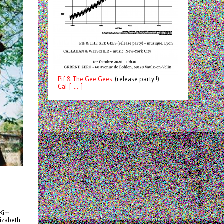
Pif
& The Gee Gees
(release party !)
C
a
l [ ... ]
 Kim
lizabeth