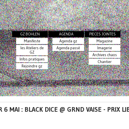
GZ BOHLEN
AGENDA
PIECES JOINTES
Manifeste
Agenda gz
Magazine
les Ateliers de
Agenda passé
Imagerie
GZ
Archives chaos
Infos pratiques
Chantier
Rejoindre gz
 6 MAI : BLACK DICE @ GRND VAISE - PRIX LI