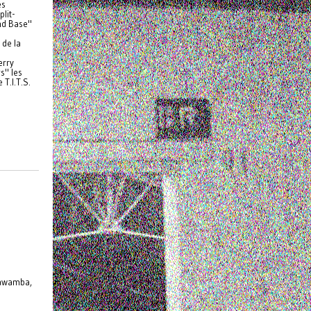
es
lit-
nd Base"
e
 de la
erry
s" les
 T.I.T.S.
bawamba,