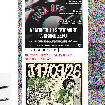
Zalut à tou.te.s ! Le [ ... ]
JEU 17/09 : BEZOAR + OBLIQUE SHIT +
MASKARA + BOUCAN