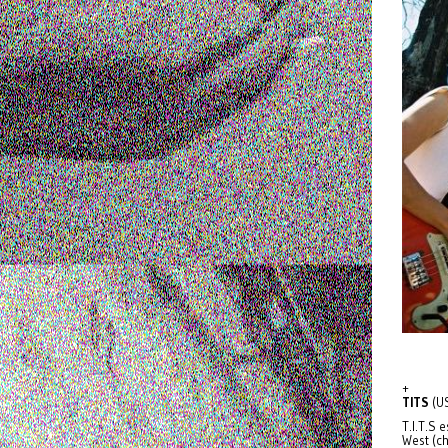
+
TITS
(US
T.I.T.S
West (c