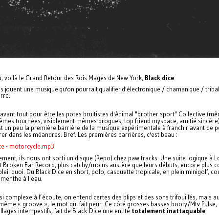
 voilà le Grand Retour des Rois Mages de New York,
Black dice
.
s jouent une musique qu'on pourrait qualifier d'électronique / chamanique / triba
rre.
vant tout pour être les potes bruitistes d'Animal "brother sport" Collective (m
mêmes tournées, visiblement mêmes drogues, top friend myspace, amitié sincère)
st un peu la première barrière de la musique expérimentale à franchir avant de 
rer dans les méandres. Bref. Les premières barrières, c'est beau :
ice - motorcycle.mp3
ment, ils nous ont sorti un disque (Repo) chez paw tracks. Une suite logique à 
t Broken Ear Record, plus catchy/moins austère que leurs débuts, encore plus c
leil quoi. Du Black Dice en short, polo, casquette tropicale, en plein minigolf, c
t menthe à l'eau.
si complexe à l’écoute, on entend certes des blips et des sons trifouillés, mais a
 même « groove », le mot qui fait peur. Ce côté grosses basses booty/Mtv Pulse,
llages intempestifs, fait de Black Dice une entité
totalement inattaquable
.