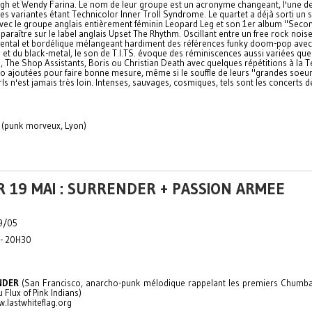
gh et Wendy Farina. Le nom de leur groupe est un acronyme changeant, l'une d
es variantes étant Technicolor Inner Troll Syndrome. Le quartet a déjà sorti un sp
vec le groupe anglais entièrement féminin Leopard Leg et son 1er album "Seco
 paraître sur le label anglais Upset The Rhythm. Oscillant entre un free rock nois
ental et bordélique mélangeant hardiment des références funky doom-pop avec
et du black-metal, le son de T.I.TS. évoque des réminiscences aussi variées que
 The Shop Assistants, Boris ou Christian Death avec quelques répétitions à la T
o ajoutées pour faire bonne mesure, même si le souffle de leurs "grandes soeur
rls n'est jamais très loin. Intenses, sauvages, cosmiques, tels sont les concerts de
(punk morveux, Lyon)
 19 MAI : SURRENDER + PASSION ARMEE
9/05
 - 20H30
NDER
(San Francisco, anarcho-punk mélodique rappelant les premiers Chum
 Flux of Pink Indians)
w.lastwhiteflag.org