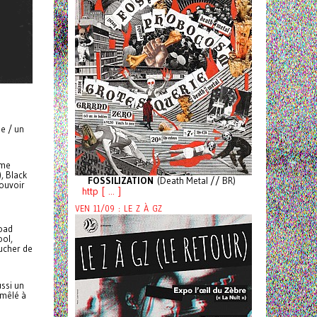
le / un
ême
, Black
FOSSILIZATION
(Death Metal // BR)
pouvoir
http [ ... ]
VEN 11/09 : LE Z À GZ
Load
ool,
oucher de
ussi un
 mêlé à