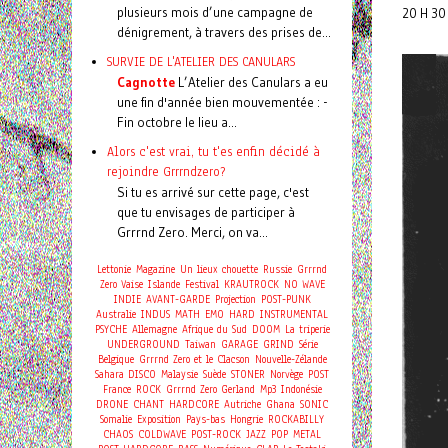
plusieurs mois d’une campagne de
20 H 30
dénigrement, à travers des prises de...
SURVIE DE L'ATELIER DES CANULARS
Cagnotte
L’Atelier des Canulars a eu
une fin d'année bien mouvementée : -
Fin octobre le lieu a...
Alors c'est vrai, tu t'es enfin décidé à
rejoindre Grrrndzero?
Si tu es arrivé sur cette page, c'est
que tu envisages de participer à
Grrrnd Zero. Merci, on va...
Lettonie
Magazine
Un lieux chouette
Russie
Grrrnd
Zero Vaise
Islande
Festival
KRAUTROCK
NO WAVE
INDIE
AVANT-GARDE
Projection
POST-PUNK
Australie
INDUS
MATH
EMO
HARD
INSTRUMENTAL
PSYCHE
Allemagne
Afrique du Sud
DOOM
La triperie
UNDERGROUND
Taiwan
GARAGE
GRIND
Série
Belgique
Grrrnd Zero et le Clacson
Nouvelle-Zélande
Sahara
DISCO
Malaysie
Suède
STONER
Norvège
POST
France
ROCK
Grrrnd Zero Gerland
Mp3
Indonésie
DRONE
CHANT
HARDCORE
Autriche
Ghana
SONIC
Somalie
Exposition
Pays-bas
Hongrie
ROCKABILLY
CHAOS
COLDWAVE
POST-ROCK
JAZZ
POP
METAL