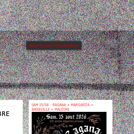
Nous Soutenir Via HelloAsso
SAM 15/08 : RAGANA + MARGARITA +
BASSEVILLE + MALÉORE
BRE