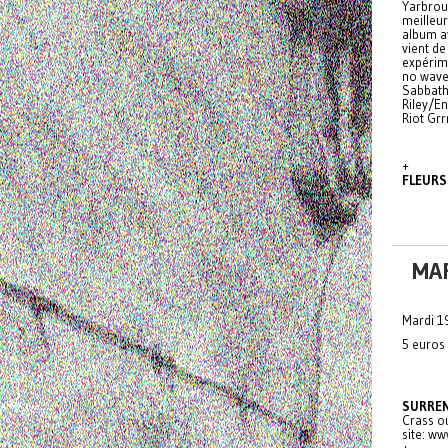
Yarbrou
meilleur
album a
vient de
expérim
no wave 
Sabbath,
Riley/En
Riot Grr
+
FLEURS
MAR
Mardi 1
5 euros
SURRE
Crass ou
site: ww