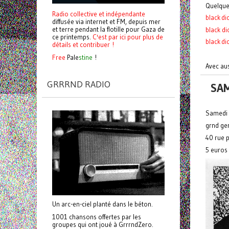
Quelque
Radio collective et indépendante
black dic
diffusée via internet et FM, depuis mer
et terre pendant la flotille pour Gaza de
black d
ce printemps.
C'est par ici pour plus de
black di
détails et contribuer !
Free
Pale
stine
!
Avec aus
GRRRND RADIO
SAM
Samedi 
grnd ge
40 rue p
5 euros
Un arc-en-ciel planté dans le béton.
1001 chansons offertes par les
groupes qui ont joué à GrrrndZero.