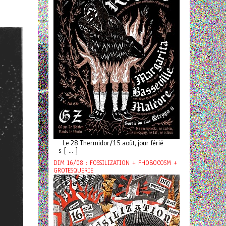
Le 28 Thermidor/15 août, jour férié
s [ ... ]
DIM 16/08 : FOSSILIZATION + PHOBOCOSM +
GROTESQUERIE