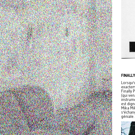
FINALL
Lorsqu'o
exacteme
Finally 
(qui ven
instrume
est dign
Mika Mi
s'échan
géniale.