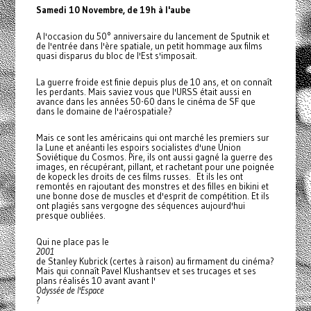
Samedi 10 Novembre, de 19h à l'aube
A l'occasion du 50° anniversaire du lancement de Sputnik et
de l'entrée dans l'ère spatiale, un petit hommage aux films
quasi disparus du bloc de l'Est s'imposait.
La guerre froide est finie depuis plus de 10 ans, et on connaît
les perdants. Mais saviez vous que l'URSS était aussi en
avance dans les années 50-60 dans le cinéma de SF que
dans le domaine de l'aérospatiale?
Mais ce sont les américains qui ont marché les premiers sur
la Lune et anéanti les espoirs socialistes d'une Union
Soviétique du Cosmos. Pire, ils ont aussi gagné la guerre des
images, en récupérant, pillant, et rachetant pour une poignée
de kopeck les droits de ces films russes. Et ils les ont
remontés en rajoutant des monstres et des filles en bikini et
une bonne dose de muscles et d'esprit de compétition. Et ils
ont plagiés sans vergogne des séquences aujourd'hui
presque oubliées.
Qui ne place pas le
2001
de Stanley Kubrick (certes à raison) au firmament du cinéma?
Mais qui connaît Pavel Klushantsev et ses trucages et ses
plans réalisés 10 avant avant l'
Odyssée de l'Espace
?