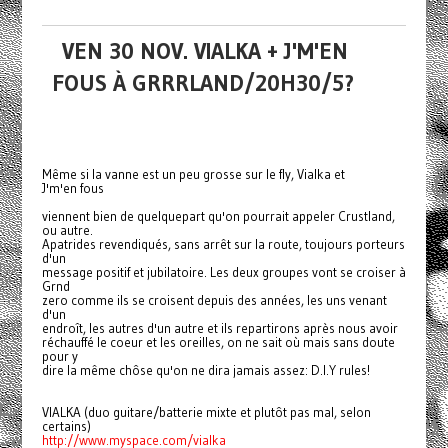
VEN 30 NOV. VIALKA + J'M'EN
FOUS À GRRRLAND/20H30/5?
Même si la vanne est un peu grosse sur le fly, Vialka et
J'm'en fous
viennent bien de quelquepart qu'on pourrait appeler Crustland,
ou autre.
Apatrides revendiqués, sans arrêt sur la route, toujours porteurs
d'un
message positif et jubilatoire. Les deux groupes vont se croiser à
Grnd
zero comme ils se croisent depuis des années, les uns venant
d'un
endroît, les autres d'un autre et ils repartirons après nous avoir
réchauffé le coeur et les oreilles, on ne sait où mais sans doute
pour y
dire la même chôse qu'on ne dira jamais assez: D.I.Y rules!
VIALKA (duo guitare/batterie mixte et plutôt pas mal, selon
certains)
http://www.myspace.com/vialka