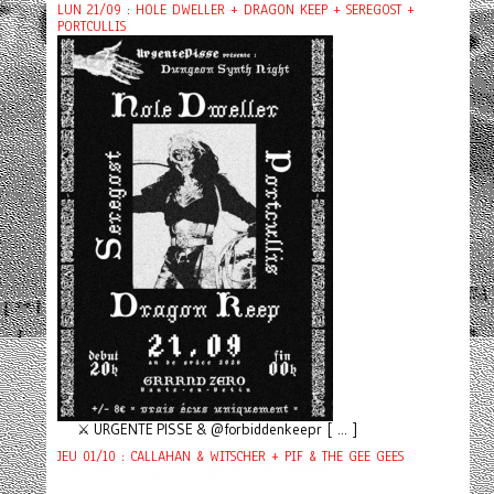
LUN 21/09 : HOLE DWELLER + DRAGON KEEP + SEREGOST +
PORTCULLIS
⚔️ URGENTE PISSE & @forbiddenkeepr [ ... ]
JEU 01/10 : CALLAHAN & WITSCHER + PIF & THE GEE GEES