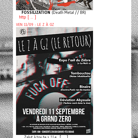
FOSSILIZATION
(Death Metal // BR)
http [ ... ]
VEN 11/09 : LE Z À GZ
Zalut à tou.te.s ! Le [ ... ]