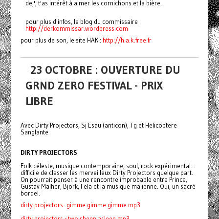
dej', t'as intérêt à aimer les cornichons et la bière.
pour plus d'infos, le blog du commissaire :
http://derkommissar.wordpress
.com
pour plus de son, le site HAK :
http://h.a.k.free.fr
23 OCTOBRE : OUVERTURE DU
GRND ZERO FESTIVAL - PRIX
LIBRE
Avec Dirty Projectors, Sj Esau (anticon), Tg et Helicoptere
Sanglante
DIRTY PROJECTORS
Folk céleste, musique contemporaine, soul, rock expérimental...
difficile de classer les merveilleux Dirty Projectors quelque part.
On pourrait penser à une rencontre improbable entre Prince,
Gustav Malher, Bjork, Fela et la musique malienne. Oui, un sacré
bordel.
dirty projectors- gimme gimme gimme.mp3
dirty projectors - two sheep asleep.mp3