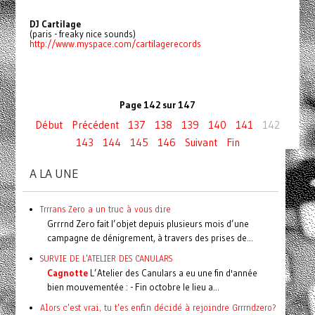
DJ Cartilage
(paris - freaky nice sounds)
http://www.myspace.com/cartilagerecords
Page 142 sur 147
Début
Précédent
137
138
139
140
141
142
143
144
145
146
Suivant
Fin
A LA UNE
Trrrans Zero a un truc à vous dire
Grrrnd Zero fait l’objet depuis plusieurs mois d’une
campagne de dénigrement, à travers des prises de...
SURVIE DE L'ATELIER DES CANULARS
Cagnotte
L’Atelier des Canulars a eu une fin d'année
bien mouvementée : - Fin octobre le lieu a...
Alors c'est vrai, tu t'es enfin décidé à rejoindre Grrrndzero?