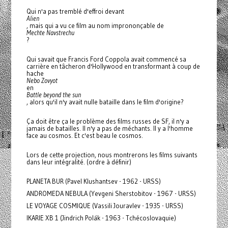
Qui n'a pas tremblé d'effroi devant
Alien
, mais qui a vu ce film au nom imprononçable de
Mechte Navstrechu
?
Qui savait que Francis Ford Coppola avait commencé sa
carrière en tâcheron d'Hollywood en transformant à coup de
hache
Nebo Zovyot
en
Battle beyond the sun
, alors qu'il n'y avait nulle bataille dans le film d'origine?
Ça doit être ça le problème des films russes de SF, il n'y a
jamais de batailles. Il n'y a pas de méchants. Il y a l'homme
face au cosmos. Et c'est beau le cosmos.
Lors de cette projection, nous montrerons les films suivants
dans leur intégralité. (ordre à définir)
PLANETA BUR (Pavel Klushantsev - 1962 - URSS)
ANDROMEDA NEBULA (Yevgeni Sherstobitov - 1967 - URSS)
LE VOYAGE COSMIQUE (Vassili Jouravlev - 1935 - URSS)
IKARIE XB 1 (Jindrich Polák - 1963 - Tchécoslovaquie)