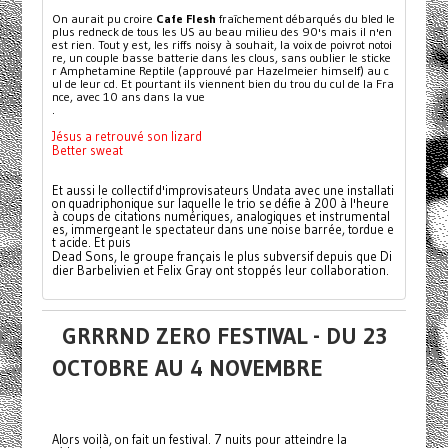
On aurait pu croire 
Cafe Flesh
 fraîchement débarqués du bled le 
plus redneck de tous les US au beau milieu des 90's mais il n'en 
est rien. Tout y est, les riffs noisy à souhait, la voix de poivrot notoi
re, un couple basse batterie dans les clous, sans oublier le sticke
r Amphetamine Reptile (approuvé par Hazelmeier himself) au c
ul de leur cd. Et pourtant ils viennent bien du trou du cul de la Fra
nce, avec 10 ans dans la vue
.
Jésus a retrouvé son lizard
Better sweat
Et aussi le collectif d'improvisateurs Undata avec une installati
on quadriphonique sur laquelle le trio se défie à 200 à l'heure 
à coups de citations numériques, analogiques et instrumental
es, immergeant le spectateur dans une noise barrée, tordue e
t acide. Et puis 
Dead Sons, le groupe français le plus subversif depuis que Di
dier Barbelivien et Felix Gray ont stoppés leur collaboration.
GRRRND ZERO FESTIVAL - DU 23
OCTOBRE AU 4 NOVEMBRE
Alors voilà, on fait un festival. 7 nuits pour atteindre la