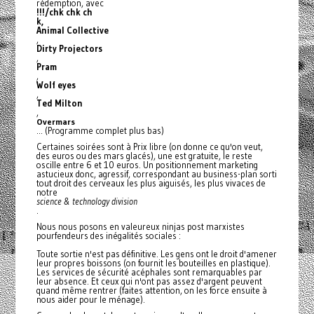
rédemption, avec
!!!/chk chk ch
k,
Animal Collective
,
Dirty Projectors
,
Pram
,
Wolf eyes
,
Ted Milton
,
Overmars
... (Programme complet plus bas)
Certaines soirées sont à Prix libre (on donne ce qu'on veut,
des euros ou des mars glacés), une est gratuite, le reste
oscille entre 6 et 10 euros. Un positionnement marketing
astucieux donc, agressif, correspondant au business-plan sorti
tout droit des cerveaux les plus aiguisés, les plus vivaces de
notre
science & technology division
.
Nous nous posons en valeureux ninjas post marxistes
pourfendeurs des inégalités sociales :
Toute sortie n'est pas définitive. Les gens ont le droit d'amener
leur propres boissons (on fournit les bouteilles en plastique).
Les services de sécurité acéphales sont remarquables par
leur absence. Et ceux qui n'ont pas assez d'argent peuvent
quand même rentrer (faites attention, on les force ensuite à
nous aider pour le ménage).