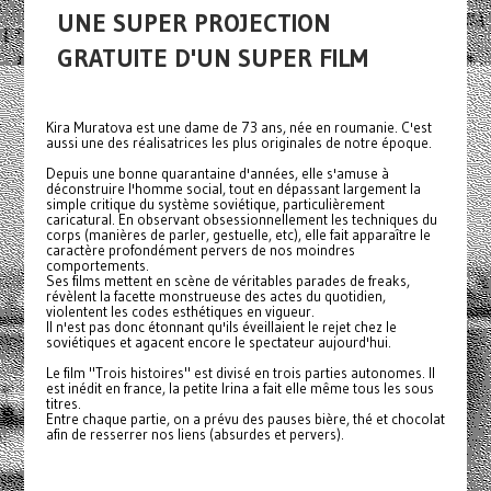
UNE SUPER PROJECTION
GRATUITE D'UN SUPER FILM
Kira Muratova est une dame de 73 ans, née en roumanie. C'est
aussi une des réalisatrices les plus originales de notre époque.
Depuis une bonne quarantaine d'années, elle s'amuse à
déconstruire l'homme social, tout en dépassant largement la
simple critique du système soviétique, particulièrement
caricatural. En observant obsessionnellement les techniques du
corps (manières de parler, gestuelle, etc), elle fait apparaître le
caractère profondément pervers de nos moindres
comportements.
Ses films mettent en scène de véritables parades de freaks,
révèlent la facette monstrueuse des actes du quotidien,
violentent les codes esthétiques en vigueur.
Il n'est pas donc étonnant qu'ils éveillaient le rejet chez le
soviétiques et agacent encore le spectateur aujourd'hui.
Le film "Trois histoires" est divisé en trois parties autonomes. Il
est inédit en france, la petite Irina a fait elle même tous les sous
titres.
Entre chaque partie, on a prévu des pauses bière, thé et chocolat
afin de resserrer nos liens (absurdes et pervers).