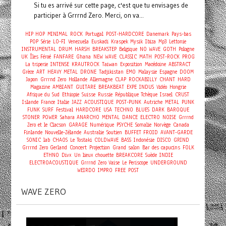
Si tu es arrivé sur cette page, c'est que tu envisages de
participer à Grrrnd Zero. Merci, on va...
HIP HOP
MINIMAL
ROCK
Portugal
POST-HARDCORE
Danemark
Pays-bas
POP
Série
LO-FI
Venezuela
Euskadi
Kraspek Mysik
Ibiza
Mp3
Lettonie
INSTRUMENTAL
DRUM
HARSH
BREAKSTEP
Belgique
NO WAVE
GOTH
Pologne
UK
Îles Féroé
FANFARE
Ghana
NEW WAVE
CLASSIC
MATH
POST-ROCK
PROG
La triperie
INTENSE
KRAUTROCK
Taiwan
Exposition
Macédoine
ABSTRACT
Grèce
ART
HEAVY METAL
DRONE
Tadjikistan
EMO
Malaysie
Espagne
DOOM
Japon
Grrrnd Zero
Hollande
Allemagne
CLAP
ROCKABILLY
CHANT
HARD
Magazine
AMBIANT
GUITARE
BREAKBEAT
EXPE
INDUS
Vidéo
Hongrie
Afrique du Sud
Ethiopie
Suisse
Russie
République Tchèque
Israel
CRUST
Islande
France
Italie
JAZZ
ACOUSTIQUE
POST-PUNK
Autriche
METAL
PUNK
FUNK
SURF
Festival
HARDCORE
USA
TECHNO
BLUES
DARK
BAROQUE
STONER
POWER
Sahara
ANARCHO
MENTAL
DANCE
ELECTRO
NOISE
Grrrnd
Zero et le Clacson
GARAGE
Numérique
PSYCHE
Somalie
Norvège
Canada
Finlande
Nouvelle-Zélande
Australie
Soutien
BUFFET FROID
AVANT-GARDE
SONIC
lab
CHAOS
Le Tostaki
COLDWAVE
BASS
Indonésie
DISCO
GRIND
Concert
Grrrnd Zero Gerland
Projection
Grand salon
Bar des capucins
FOLK
ETHNO
Divx
Un lieux chouette
BREAKCORE
Suède
INDIE
ELECTROACOUSTIQUE
Grrrnd Zero Vaise
Le Periscope
UNDERGROUND
WEIRDO
IMPRO
FREE
POST
WAVE ZERO