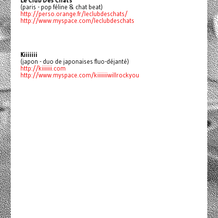
Le Club Des Chats
(paris - pop féline & chat beat)
http://perso.orange.fr/leclubdeschats/
http://www.myspace.com/leclubdeschats
Kiiiiiii
(japon - duo de japonaises fluo-déjanté)
http://kiiiiiii.com
http://www.myspace.com/kiiiiiiiwillrockyou