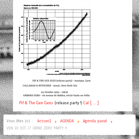
Pif
& The Gee Gees
(release party !)
C
a
l [ ... ]
Vous êtes ici :
Accueil
AGENDA
Agenda passé
VEN 10 OCT // GRND ZERO PARTY !!