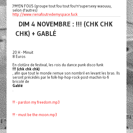
J'M'EN FOUS (groupe tout fou tout fou'n'supersexy waouuu,
selon d'autres)
http://www.rienafoutredemyspace.fuck
DIM 4 NOVEMBRE : !!! (CHK CHK
CHK) + GABLÉ
20 H - Minuit
8 Euros
En clotûre de festival, les rois du dance punk disco funk
!!! (chk chk chk)
, afin que tout le monde remue son nombril en levant les bras. Ils
seront précédés par le folk-hip-hop-rock-post-machin
-lo-fi
bricolé de
Gablé
.
!!! - pardon my freedom.mp3
!!! - must be the moon.mp3