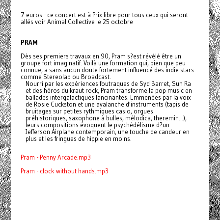
7 euros - ce concert est à Prix libre pour tous ceux qui seront
allés voir Animal Collective le 25 octobre
PRAM
Dès ses premiers travaux en 90, Pram s?est révélé être un
groupe fort imaginatif. Voilà une formation qui, bien que peu
connue, a sans aucun doute fortement influencé des indie stars
comme Stereolab ou Broadcast.
Nourri par les expériences foutraques de Syd Barret, Sun Ra
et des héros du kraut rock, Pram transforme la pop music en
ballades intergalactiques lancinantes. Emmenées par la voix
de Rosie Cuckston et une avalanche d'instruments (tapis de
bruitages sur petites rythmiques casio, orgues
préhistoriques, saxophone à bulles, mélodica, theremin...),
leurs compositions évoquent le psychédélisme d?un
Jefferson Airplane contemporain, une touche de candeur en
plus et les fringues de hippie en moins.
Pram - Penny Arcade.mp3
Pram - clock without hands.mp3