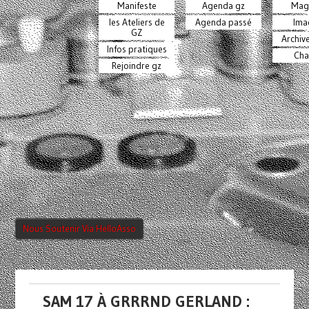
Manifeste
Agenda gz
Mag
les Ateliers de
Agenda passé
Ima
GZ
Archiv
Infos pratiques
Cha
Rejoindre gz
Nous Soutenir Via HelloAsso
SAM 17 À GRRRND GERLAND :