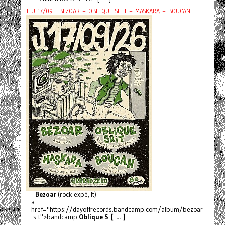
JEU 17/09 : BEZOAR + OBLIQUE SHIT + MASKARA + BOUCAN
Bezoar
(rock expé, It)
a
href="https://dayoffrecords.bandcamp.com/album/bezoar
-s-t">bandcamp
Oblique S [ ... ]