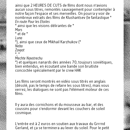
ainsi que 2 HEURES DE CUTS de films dont nous n'avions
aucun sous titres, remontés sauvagement pour contempler à
notre façon l'espace et ses merveilles. On pourra y voir de
nombreux extraits des films de Klushantsev (le fantastique "
En route Pour les Etoiles
" ainsi que les visions délirantes de "
Mars
" et de "
Luna
"), ainsi que ceux de Mikhail Karzhukov ("
Nebo
Zovyot
", "
Mechte Navstrechu
") et quelques nanards des années 70, toujours soviétiques,
bien entendus, en écoutant une bande son bruitiste
concoctée spécialement par le crew HAK
Les films seront montrés en vidéo sous titrés en anglais
(désolé, pas le temps de refaire les sous titres), mais vous
verrez, les dialogues ne sont pas l'élément moteur de ces
films.
Il y aura des cornichons et du mousseux au bar, et des
coussins pour s'endormir devant les couchers de soleil
cosmique.
L'entrée est à 2 euros en soutien aux travaux du Grrrnd
Gerland, et ça se terminera au lever du soleil. Pour le petit