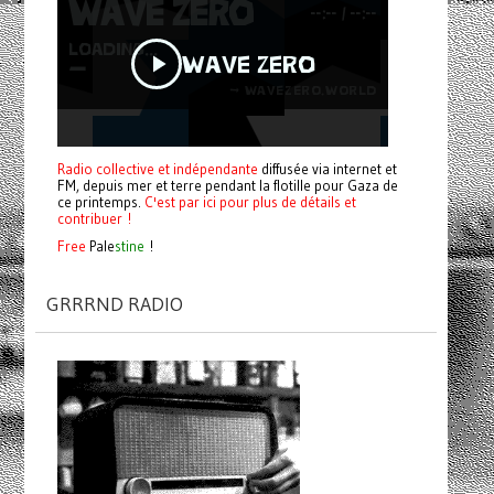
Radio collective et indépendante
diffusée via internet et
FM, depuis mer et terre pendant la flotille pour Gaza de
ce printemps.
C'est par ici pour plus de détails et
contribuer !
Free
Pale
stine
!
GRRRND RADIO