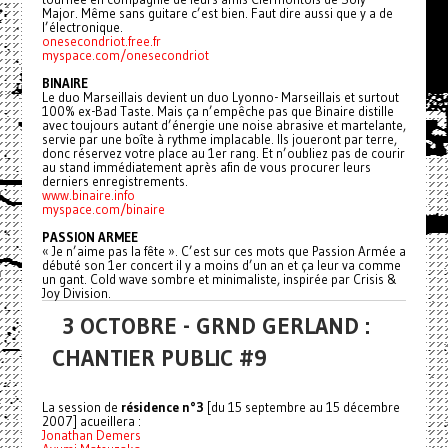
Major. Même sans guitare c’est bien. Faut dire aussi que y a de
l’électronique.
onesecondriot.free.fr
myspace.com/onesecondriot
BINAIRE
Le duo Marseillais devient un duo Lyonno- Marseillais et surtout
100% ex-Bad Taste. Mais ça n’empêche pas que Binaire distille
avec toujours autant d’énergie une noise abrasive et martelante,
servie par une boîte à rythme implacable. Ils joueront par terre,
donc réservez votre place au 1er rang. Et n’oubliez pas de courir
au stand immédiatement après afin de vous procurer leurs
derniers enregistrements.
www.binaire.info
myspace.com/binaire
PASSION ARMEE
« Je n’aime pas la fête ». C’est sur ces mots que Passion Armée a
débuté son 1er concert il y a moins d’un an et ça leur va comme
un gant. Cold wave sombre et minimaliste, inspirée par Crisis &
Joy Division.
3 OCTOBRE - GRND GERLAND :
CHANTIER PUBLIC #9
La session de
résidence n°3
[du 15 septembre au 15 décembre
2007] acueillera :
Jonathan Demers