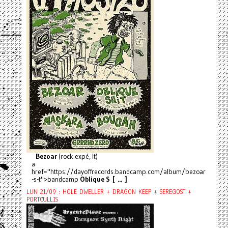
Bezoar
(rock expé, It)
a
href="https://dayoffrecords.bandcamp.com/album/bezoar
-s-t">bandcamp
Oblique S [ ... ]
LUN 21/09 : HOLE DWELLER + DRAGON KEEP + SEREGOST +
PORTCULLIS