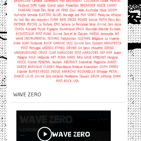
BREAKCORE
Canada
Danemark
Mp3
BREAKBEAT
COLDWAVE
Israel
MENTAL
Festival
EXPE
Suède
Grand salon
Projection
BREAKSTEP
NOISE
CHANT
FANFARE
Italie
Îles Féroé
UK
FREE
Divx
Vidéo
Australie
Ibiza
DOOM
Autriche
Somalie
ELECTRO
BLUES
Norvège
lab
POP
SONIC
Malaysie
Afrique
du Sud
Bar des capucins
FUNK
BASS
INDIE
POWER
Suisse
MATH
Pays-bas
INTENSE
PSYCHE
Le Tostaki
EMO
Sahara
Le Periscope
Série
Grrrnd Zero Vaise
CHAOS
Kraspek Mysik
Espagne
Numérique
PROG
Nouvelle-Zélande
Euskadi
ACOUSTIQUE
POST-PUNK
Grrrnd Zero et le Clacson
HARSH
Venezuela
NO
WAVE
INSTRUMENTAL
TECHNO
Tadjikistan
GUITARE
Belgique
La triperie
Concert
Grèce
SURF
Finlande
ROCK
GARAGE
JAZZ
Grrrnd Zero
KRAUTROCK
POST
Portugal
WEIRDO
ETHNO
DRONE
Un lieux chouette
GRIND
UNDERGROUND
CRUST
CLAP
HARDCORE
POST-HARDCORE
HIP HOP
Japon
Pologne
FOLK
Hollande
ART
PUNK
HARD
NEW WAVE
AMBIANT
Hongrie
DISCO
France
MINIMAL
Soutien
ABSTRACT
Indonésie
Magazine
AVANT-
GARDE
BAROQUE
CLASSIC
République Tchèque
Exposition
GOTH
IMPRO
Islande
BUFFET FROID
INDUS
ANARCHO
ROCKABILLY
Ethiopie
METAL
DANCE
LO-FI
Grrrnd Zero Gerland
Macédoine
Taiwan
DRUM
Lettonie
DARK
POST-ROCK
USA
WAVE ZERO