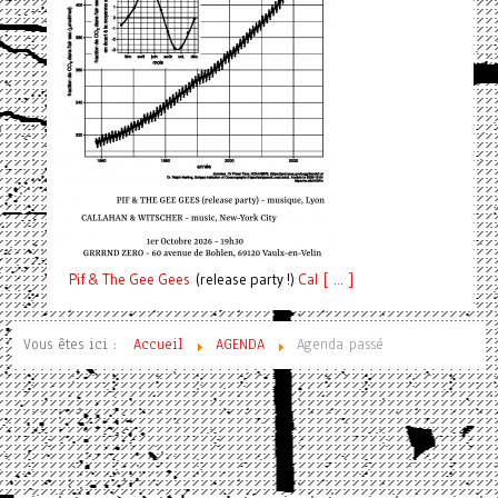
Pif
& The Gee Gees
(release party !)
C
a
l [ ... ]
Vous êtes ici :
Accueil
AGENDA
Agenda passé