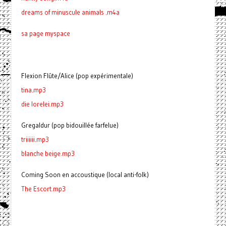
dreams of minuscule animals .m4a
sa page myspace
Flexion Flûte/Alice (pop expérimentale)
tina.mp3
die lorelei.mp3
Gregaldur (pop bidouillée farfelue)
triiiiii.mp3
blanche beige.mp3
Coming Soon en accoustique (local anti-folk)
The Escort.mp3