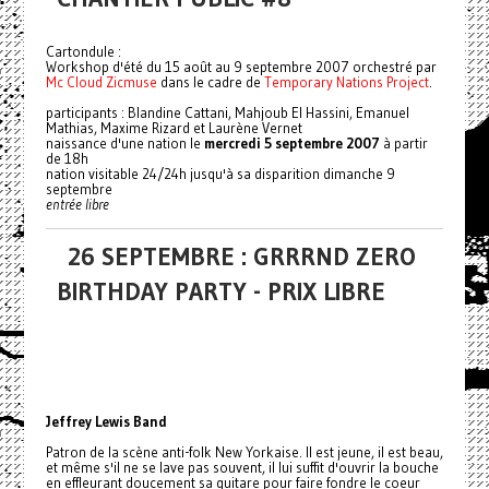
Cartondule :
Workshop d'été du 15 août au 9 septembre 2007 orchestré par
Mc Cloud Zicmuse
dans le cadre de
Temporary Nations Project
.
participants : Blandine Cattani, Mahjoub El Hassini, Emanuel
Mathias, Maxime Rizard et Laurène Vernet
naissance d'une nation le
mercredi 5 septembre 2007
à partir
de 18h
nation visitable 24/24h jusqu'à sa disparition dimanche 9
septembre
entrée libre
26 SEPTEMBRE : GRRRND ZERO
BIRTHDAY PARTY - PRIX LIBRE
Jeffrey Lewis Band
Patron de la scène anti-folk New Yorkaise. Il est jeune, il est beau,
et même s'il ne se lave pas souvent, il lui suffit d'ouvrir la bouche
en effleurant doucement sa guitare pour faire fondre le coeur