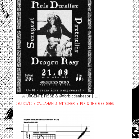
⚔️ URGENTE PISSE & @forbiddenkeepr [ ... ]
JEU 01/10 : CALLAHAN & WITSCHER + PIF & THE GEE GEES