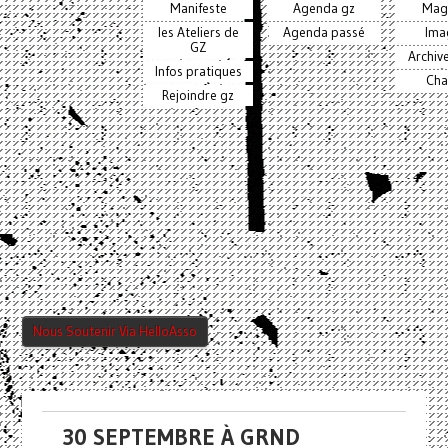
Manifeste
Agenda gz
Mag
les Ateliers de
Agenda passé
Ima
GZ
Archiv
Infos pratiques
Cha
Rejoindre gz
Nous Soutenir Via HelloAsso
30 SEPTEMBRE À GRND