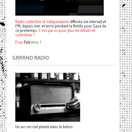
Radio collective et indépendante
diffusée via internet et
FM, depuis mer et terre pendant la flotille pour Gaza de
ce printemps.
C'est par ici pour plus de détails et
contribuer !
Free
Pale
stine
!
GRRRND RADIO
Un arc-en-ciel planté dans le béton.