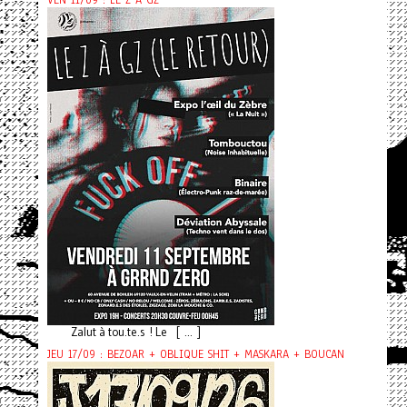
VEN 11/09 : LE Z À GZ
Zalut à tou.te.s ! Le [ ... ]
JEU 17/09 : BEZOAR + OBLIQUE SHIT + MASKARA + BOUCAN