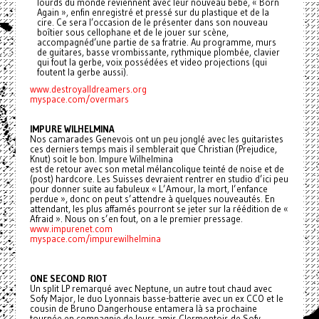
lourds du monde reviennent avec leur nouveau bébé, « Born
Again », enfin enregistré et pressé sur du plastique et de la
cire. Ce sera l’occasion de le présenter dans son nouveau
boîtier sous cellophane et de le jouer sur scène,
accompagnéd’une partie de sa fratrie. Au programme, murs
de guitares, basse vrombissante, rythmique plombée, clavier
qui fout la gerbe, voix possédées et video projections (qui
foutent la gerbe aussi).
www.destroyalldreamers.org
myspace.com/overmars
IMPURE WILHELMINA
Nos camarades Genevois ont un peu jonglé avec les guitaristes
ces derniers temps mais il semblerait que Christian (Prejudice,
Knut) soit le bon. Impure Wilhelmina
est de retour avec son metal mélancolique teinté de noise et de
(post) hardcore. Les Suisses devraient rentrer en studio d’ici peu
pour donner suite au fabuleux « L’Amour, la mort, l’enfance
perdue », donc on peut s’attendre à quelques nouveautés. En
attendant, les plus affamés pourront se jeter sur la réédition de «
Afraid ». Nous on s’en fout, on a le premier pressage.
www.impurenet.com
myspace.com/impurewilhelmina
ONE SECOND RIOT
Un split LP remarqué avec Neptune, un autre tout chaud avec
Sofy Major, le duo Lyonnais basse-batterie avec un ex CCO et le
cousin de Bruno Dangerhouse entamera là sa prochaine
tournée en compagnie de leurs amis Clermontois de Sofy