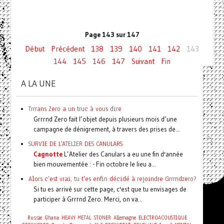
Page 143 sur 147
Début
Précédent
138
139
140
141
142
143
144
145
146
147
Suivant
Fin
A LA UNE
Trrrans Zero a un truc à vous dire
Grrrnd Zero fait l’objet depuis plusieurs mois d’une
campagne de dénigrement, à travers des prises de...
SURVIE DE L'ATELIER DES CANULARS
Cagnotte
L’Atelier des Canulars a eu une fin d'année
bien mouvementée : - Fin octobre le lieu a...
Alors c'est vrai, tu t'es enfin décidé à rejoindre Grrrndzero?
Si tu es arrivé sur cette page, c'est que tu envisages de
participer à Grrrnd Zero. Merci, on va...
Russie
Ghana
HEAVY METAL
STONER
Allemagne
ELECTROACOUSTIQUE