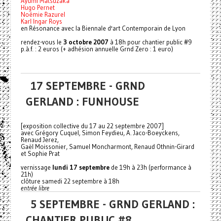
Ayumi Matsuzaka
Hugo Pernet
Noémie Razurel
Karl Ingar Roys
en Résonance avec la Biennale d'art Contemporain de Lyon
rendez-vous le
3 octobre 2007
à 18h pour chantier public #9
p.à.f. : 2 euros (+ adhésion annuelle Grnd Zero : 1 euro)
17 SEPTEMBRE - GRND
GERLAND : FUNHOUSE
[exposition collective du 17 au 22 septembre 2007]
avec Grégory Cuquel, Simon Feydieu, A. Jaco-Boeyckens,
Renaud Jerez,
Gaël Moissonier, Samuel Moncharmont, Renaud Othnin-Girard
et Sophie Prat
vernissage
lundi 17 septembre
de 19h à 23h (performance à
21h)
clôture samedi 22 septembre à 18h
entrée libre
5 SEPTEMBRE - GRND GERLAND :
CHANTIER PUBLIC #8