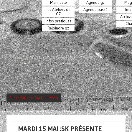
Manifeste
Agenda gz
Mag
les Ateliers de
Agenda passé
Ima
GZ
Archiv
Infos pratiques
Cha
Rejoindre gz
Nous Soutenir Via HelloAsso
MARDI 15 MAI :SK PRÉSENTE