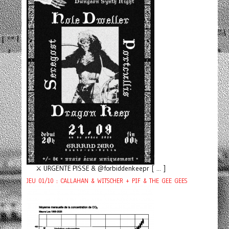
⚔️ URGENTE PISSE & @forbiddenkeepr [ ... ]
JEU 01/10 : CALLAHAN & WITSCHER + PIF & THE GEE GEES