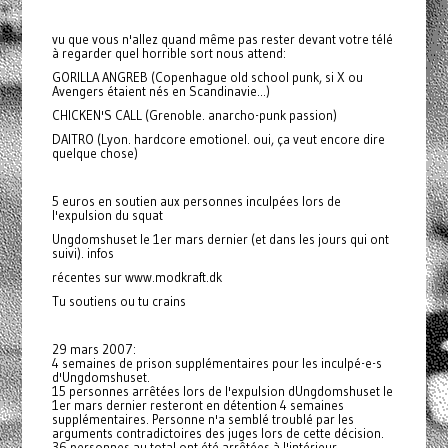
vu que vous n'allez quand même pas rester devant votre télé
à regarder quel horrible sort nous attend:
GORILLA ANGREB (Copenhague old school punk, si X ou
Avengers étaient nés en Scandinavie...)
CHICKEN'S CALL (Grenoble. anarcho-punk passion)
DAITRO (Lyon. hardcore emotionel. oui, ça veut encore dire
quelque chose)
5 euros en soutien aux personnes inculpées lors de
l'expulsion du squat
Ungdomshuset le 1er mars dernier (et dans les jours qui ont
suivi). infos
récentes sur www.modkraft.dk
Tu soutiens ou tu crains
29 mars 2007:
4 semaines de prison supplémentaires pour les inculpé-e-s
d'Ungdomshuset.
15 personnes arrêtées lors de l'expulsion dUngdomshuset le
1er mars dernier resteront en détention 4 semaines
supplémentaires. Personne n'a semblé troublé par les
arguments contradictoires des juges lors de cette décision.
36 personnes au total ont été arrêtées à l'intérieur