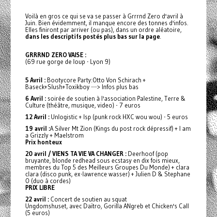
Voilà en gros ce qui se va se passer à Grrrnd Zero d'avril à
Juin. Bien évidemment, il manque encore des tonnes d'infos.
Elles finiront par arriver (ou pas), dans un ordre aléatoire,
dans les descriptifs postés plus bas sur la page
.
GRRRND ZERO VAISE :
(69 rue gorge de loup - Lyon 9)
5 Avril :
Bootycore Party:Otto Von Schirach +
Baseck+Slush+Toxikboy ---> Infos plus bas
6 Avril :
soirée de soutien à l'association Palestine, Terre &
Culture (théâtre, musique, video) - 7 euros
12 Avril :
Unlogistic + Isp (punk rock HXC wou wou) - 5 euros
19 avril :
A Silver Mt Zion (Kings du post rock dépressif) + I am
a Grizzly + Maelstrom
Prix honteux
20 avril / VIENS TA VIE VA CHANGER :
Deerhoof (pop
bruyante, blonde redhead sous ecstasy en dix fois mieux,
membres du Top 5 des Meilleurs Groupes Du Monde) + clara
clara (disco punk, ex-lawrence wasser) + Julien D & Stephane
O (duo à cordes)
PRIX LIBRE
22 avril :
Concert de soutien au squat
Ungdomshuset, avec Daïtro, Gorilla ANgreb et Chicken's Call
(5 euros)