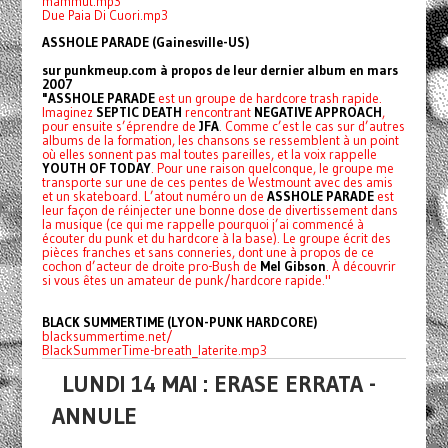
mammut.mp3
Due Paia Di Cuori.mp3
ASSHOLE PARADE (Gainesville-US)
sur punkmeup.com à propos de leur dernier album en mars
2007
"ASSHOLE PARADE
est un groupe de hardcore trash rapide.
Imaginez
SEPTIC DEATH
rencontrant
NEGATIVE APPROACH
,
pour ensuite s’éprendre de
JFA
. Comme c’est le cas sur d’autres
albums de la formation, les chansons se ressemblent à un point
où elles sonnent pas mal toutes pareilles, et la voix rappelle
YOUTH OF TODAY
. Pour une raison quelconque, le groupe me
transporte sur une de ces pentes de Westmount avec des amis
et un skateboard. L’atout numéro un de
ASSHOLE PARADE
est
leur façon de réinjecter une bonne dose de divertissement dans
la musique (ce qui me rappelle pourquoi j’ai commencé à
écouter du punk et du hardcore à la base). Le groupe écrit des
pièces franches et sans conneries, dont une à propos de ce
cochon d’acteur de droite pro-Bush de
Mel Gibson
. À découvrir
si vous êtes un amateur de punk/hardcore rapide."
BLACK SUMMERTIME (LYON-PUNK HARDCORE)
blacksummertime.net/
BlackSummerTime-breath_laterite.mp3
LUNDI 14 MAI : ERASE ERRATA -
ANNULE