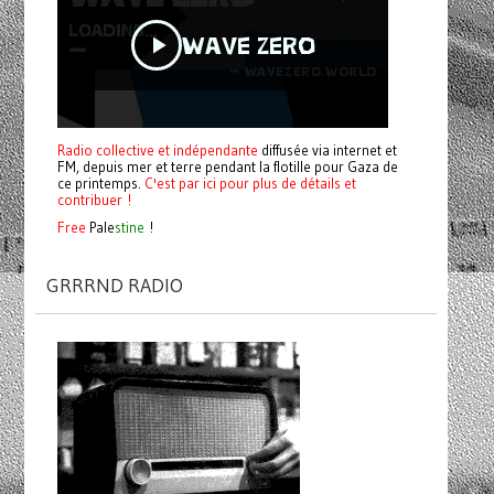
Radio collective et indépendante
diffusée via internet et
FM, depuis mer et terre pendant la flotille pour Gaza de
ce printemps.
C'est par ici pour plus de détails et
contribuer !
Free
Pale
stine
!
GRRRND RADIO