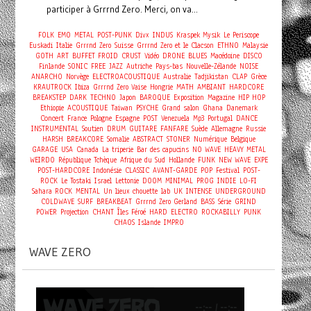
participer à Grrrnd Zero. Merci, on va...
FOLK
EMO
METAL
POST-PUNK
Divx
INDUS
Kraspek Mysik
Le Periscope
Euskadi
Italie
Grrrnd Zero
Suisse
Grrrnd Zero et le Clacson
ETHNO
Malaysie
GOTH
ART
BUFFET FROID
CRUST
Vidéo
DRONE
BLUES
Macédoine
DISCO
Finlande
SONIC
FREE
JAZZ
Autriche
Pays-bas
Nouvelle-Zélande
NOISE
ANARCHO
Norvège
ELECTROACOUSTIQUE
Australie
Tadjikistan
CLAP
Grèce
KRAUTROCK
Ibiza
Grrrnd Zero Vaise
Hongrie
MATH
AMBIANT
HARDCORE
BREAKSTEP
DARK
TECHNO
Japon
BAROQUE
Exposition
Magazine
HIP HOP
Ethiopie
ACOUSTIQUE
Taiwan
PSYCHE
Grand salon
Ghana
Danemark
Concert
France
Pologne
Espagne
POST
Venezuela
Mp3
Portugal
DANCE
INSTRUMENTAL
Soutien
DRUM
GUITARE
FANFARE
Suède
Allemagne
Russie
HARSH
BREAKCORE
Somalie
ABSTRACT
STONER
Numérique
Belgique
GARAGE
USA
Canada
La triperie
Bar des capucins
NO WAVE
HEAVY METAL
WEIRDO
République Tchèque
Afrique du Sud
Hollande
FUNK
NEW WAVE
EXPE
POST-HARDCORE
Indonésie
CLASSIC
AVANT-GARDE
POP
Festival
POST-
ROCK
Le Tostaki
Israel
Lettonie
DOOM
MINIMAL
PROG
INDIE
LO-FI
Sahara
ROCK
MENTAL
Un lieux chouette
lab
UK
INTENSE
UNDERGROUND
COLDWAVE
SURF
BREAKBEAT
Grrrnd Zero Gerland
BASS
Série
GRIND
POWER
Projection
CHANT
Îles Féroé
HARD
ELECTRO
ROCKABILLY
PUNK
CHAOS
Islande
IMPRO
WAVE ZERO