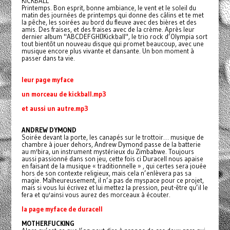
KICKBALL
Printemps. Bon esprit, bonne ambiance, le vent et le soleil du
matin des journées de printemps qui donne des câlins et te met
la pêche, les soirées au bord du fleuve avec des bières et des
amis. Des fraises, et des fraises avec de la crème. Après leur
dernier album "ABCDEFGHIJKickball", le trio rock d’Olympia sort
tout bientôt un nouveau disque qui promet beaucoup, avec une
musique encore plus vivante et dansante. Un bon moment à
passer dans ta vie.
leur page myface
un morceau de kickball.mp3
et aussi un autre.mp3
ANDREW DYMOND
Soirée devant la porte, les canapés sur le trottoir… musique de
chambre à jouer dehors, Andrew Dymond passe de la batterie
au m'bira, un instrument mystérieux du Zimbabwe. Toujours
aussi passionné dans son jeu, cette fois ci Duracell nous apaise
en faisant de la musique « traditionnelle » , qui certes sera jouée
hors de son contexte religieux, mais cela n’enlèvera pas sa
magie. Malheureusement, il n’a pas de myspace pour ce projet,
mais si vous lui écrivez et lui mettez la pression, peut-être qu’il le
fera et qu'ainsi vous aurez des morceaux à écouter.
la page myface de duracell
MOTHERFUCKING