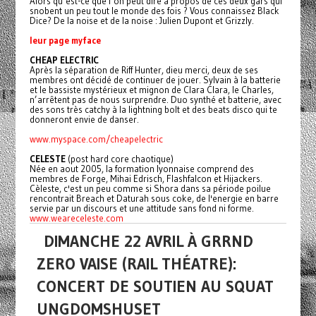
Alors qu’est-ce que l’on peut dire à propos de ces deux gars qui
snobent un peu tout le monde des fois ? Vous connaissez Black
Dice? De la noise et de la noise : Julien Dupont et Grizzly.
leur page myface
CHEAP ELECTRIC
Après la séparation de Riff Hunter, dieu merci, deux de ses
membres ont décidé de continuer de jouer. Sylvain à la batterie
et le bassiste mystérieux et mignon de Clara Clara, le Charles,
n’arrêtent pas de nous surprendre. Duo synthé et batterie, avec
des sons très catchy à la lightning bolt et des beats disco qui te
donneront envie de danser.
www.myspace.com/cheapelectric
CELESTE
(post hard core chaotique)
Née en aout 2005, la formation lyonnaise comprend des
membres de Forge, Mihai Edrisch, Flashfalcon et Hijackers.
Cèleste, c'est un peu comme si Shora dans sa période poilue
rencontrait Breach et Daturah sous coke, de l'energie en barre
servie par un discours et une attitude sans fond ni forme.
www.weareceleste.com
DIMANCHE 22 AVRIL À GRRND
ZERO VAISE (RAIL THÉATRE):
CONCERT DE SOUTIEN AU SQUAT
UNGDOMSHUSET