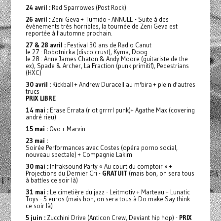
24 avril :
Red Sparrowes (Post Rock)
26 avril :
Zeni Geva + Tumido - ANNULE - Suite à des
évènements très horribles, la tournée de Zeni Geva est
reportée à l'automne prochain.
27 & 28 avril :
Festival 30 ans de Radio Canut
le 27 : Robotnicka (disco crust), Kyma, Doog
le 28 : Anne James Chaton & Andy Moore (guitariste de the
ex), Spade & Archer, La Fraction (punk primitif), Pedestrians
(HXC)
30 avril :
Kickball + Andrew Duracell au m'bira + plein d'autres
trucs
PRIX LIBRE
14 mai :
Erase Errata (riot grrrrl punk)+ Agathe Max (covering
andré rieu)
15 mai :
Ovo + Marvin
23 mai :
Soirée Performances avec Costes (opéra porno social,
nouveau spectale) + Compagnie Lakim
30 mai :
Infraksound Party « Au court du comptoir » +
Projections du Dernier Cri -
GRATUIT
(mais bon, on sera tous
à battles ce soir là)
31 mai :
Le cimetière du jazz - Leitmotiv + Marteau + Lunatic
Toys - 5 euros (mais bon, on sera tous à Do make Say think
ce soir là)
5 juin :
Zucchini Drive (Anticon Crew, Deviant hip hop) -
PRIX