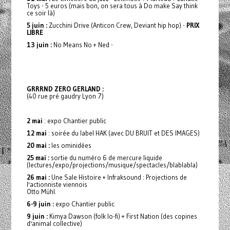
Toys - 5 euros (mais bon, on sera tous à Do make Say think
ce soir là)
5 juin :
Zucchini Drive (Anticon Crew, Deviant hip hop) -
PRIX
LIBRE
13 juin :
No Means No + Ned -
GRRRND ZERO GERLAND :
(40 rue pré gaudry Lyon 7)
2 mai
: expo Chantier public
12 mai
: soirée du label HAK (avec DU BRUIT et DES IMAGES)
20 mai :
les ominidées
25 mai :
sortie du numéro 6 de mercure liquide
(lectures/expo/projections/musique/spectacles/blablabla)
26 mai :
Une Sale Histoire + Infraksound : Projections de
l'actionniste viennois
Otto Mühl.
6-9 juin :
expo Chantier public
9 juin :
Kimya Dawson (folk lo-fi) + First Nation (des copines
d'animal collective)