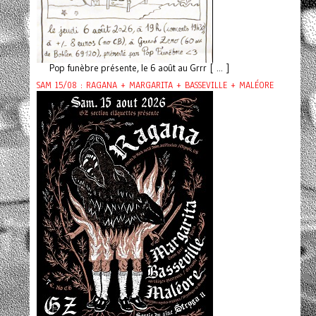
Pop funèbre présente, le 6 août au Grrr [ ... ]
SAM 15/08 : RAGANA + MARGARITA + BASSEVILLE + MALÉORE