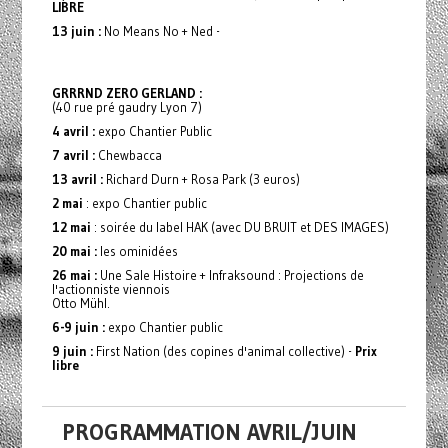
LIBRE
13 juin :
No Means No + Ned -
GRRRND ZERO GERLAND :
(40 rue pré gaudry Lyon 7)
4 avril :
expo Chantier Public
7 avril :
Chewbacca
13 avril :
Richard Durn + Rosa Park (3 euros)
2 mai
: expo Chantier public
12 mai
: soirée du label HAK (avec DU BRUIT et DES IMAGES)
20 mai :
les ominidées
26 mai :
Une Sale Histoire + Infraksound : Projections de
l'actionniste viennois
Otto Mühl.
6-9 juin :
expo Chantier public
9 juin :
First Nation (des copines d'animal collective) -
Prix
libre
PROGRAMMATION AVRIL/JUIN