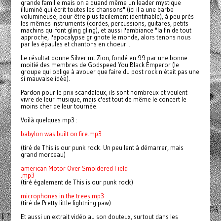
grande famille mais on a quand même un leader mystique
illuminé qui écrit toutes les chansons" (ici il a une barbe
volumineuse, pour être plus facilement identifiable), à peu près
les mêmes instruments (cordes, percussions, guitares, petits
machins qui font gling gling), et aussi l'ambiance "la fin de tout
approche, l'apocalypse grignote le monde, alors tenons nous
par les épaules et chantons en choeur".
Le résultat donne Silver mt Zion, fondé en 99 par une bonne
moitié des membres de Godspeed You Black Emperor (le
groupe qui oblige à avouer que faire du post rock n'était pas une
si mauvaise idée).
Pardon pour le prix scandaleux, ils sont nombreux et veulent
vivre de leur musique, mais c'est tout de même le concert le
moins cher de leur tournée.
Voilà quelques mp3 :
babylon was built on fire.mp3
(tiré de This is our punk rock. Un peu lent à démarrer, mais
grand morceau)
american Motor Over Smoldered Field
.mp3
(tiré également de This is our punk rock)
microphones in the trees.mp3
(tiré de Pretty little lightning paw)
Et aussi un extrait vidéo au son douteux, surtout dans les