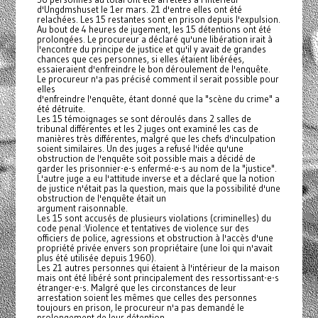
d'Ungdmshuset le 1er mars. 21 d'entre elles ont été
relachées. Les 15 restantes sont en prison depuis l'expulsion.
Au bout de 4 heures de jugement, les 15 détentions ont été
prolongées. Le procureur a déclaré qu'une libération irait à
l'encontre du principe de justice et qu'il y avait de grandes
chances que ces personnes, si elles étaient libérées,
essaieraient d'enfreindre le bon déroulement de l'enquête.
Le procureur n'a pas précisé comment il serait possible pour
elles
d'enfreindre l'enquête, étant donné que la "scène du crime" a
été détruite.
Les 15 témoignages se sont déroulés dans 2 salles de
tribunal différentes et les 2 juges ont examiné les cas de
manières très différentes, malgré que les chefs d'inculpation
soient similaires. Un des juges a refusé l'idée qu'une
obstruction de l'enquête soit possible mais a décidé de
garder les prisonnier-e-s enfermé-e-s au nom de la "justice".
L'autre juge a eu l'attitude inverse et a déclaré que la notion
de justice n'était pas la question, mais que la possibilité d'une
obstruction de l'enquête était un
argument raisonnable.
Les 15 sont accusés de plusieurs violations (criminelles) du
code penal :Violence et tentatives de violence sur des
officiers de police, agressions et obstruction à l'accès d'une
propriété privée envers son propriétaire (une loi qui n'avait
plus été utilisée depuis 1960).
Les 21 autres personnes qui étaient à l'intérieur de la maison
mais ont été libéré sont principalement des ressortissant-e-s
étranger-e-s. Malgré que les circonstances de leur
arrestation soient les mêmes que celles des personnes
toujours en prison, le procureur n'a pas demandé le
prolongement de leur détention.