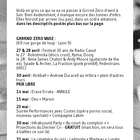
Voilà en gros ce qui se va se passer à Grrrnd Zero d'avril à
Juin. Bien évidemment, il manque encore des tonnes d'infos.
Elles finiront par arriver (ou pas), dans un ordre aléatoire,
dans les descriptifs postés plus bas sur la page
.
GRRRND ZERO VAISE :
(69 rue gorge de loup - Lyon 9)
27 & 28 avril :
Festival 30 ans de Radio Canut
le 27 : Robotnicka (disco crust), Kyma, Doog
le 28 : Anne James Chaton & Andy Moore (guitariste de the
ex), Spade & Archer, La Fraction (punk primitif), Pedestrians
(HXC)
30 avril :
Kickball + Andrew Duracell au m'bira + plein d'autres
trucs
PRIX LIBRE
14 mai :
Erase Errata - ANNULE
15 mai :
Ovo + Marvin
23 mai :
Soirée Performances avec Costes (opéra porno social,
nouveau spectale) + Compagnie Lakim
30 mai :
Infraksound Party « Au court du comptoir » +
Projections du Dernier Cri -
GRATUIT
(mais bon, on sera tous
à battles ce soir là)
31 mai :
Le cimetière du jazz - Leitmotiv + Marteau + Lunatic