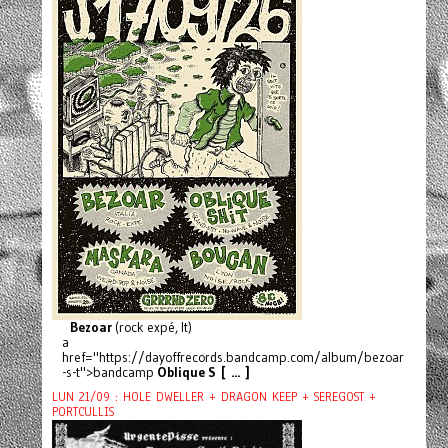
Bezoar
(rock expé, It)
a
href="https://dayoffrecords.bandcamp.com/album/bezoar
-s-t">bandcamp
Oblique S [ ... ]
LUN 21/09 : HOLE DWELLER + DRAGON KEEP + SEREGOST +
PORTCULLIS