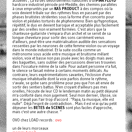
actuelles ; ça va des débordements hallucinés d'un
PINK FLOYD
*
hardcore industriel période pré-Meddle, des chemins parallèles
à ceux empruntés par un
KAS PRODUCT
à des compos où la
voix devient tribale sur des rythmes fous en passant par des
phases bruitistes stridentes sous la forme d'un concerto pour
violon et pédales torturés de
phiphenomena
. Bien qu'hypnotique,
répétitif, le duo en devient baroque et acceptable plus facilement
par des oreilles non vraiment formées. C'est alors que la
chanteuse-guitariste s'empara d'un archet et se servit de sa
longue chevelure pour sortir des sons carrément venus
d'ailleurs, peut-être une matérialisation audible des sensations
ressenties par les neurones de cette femme-violon ou un voyage
dans le monde industriel. Et la suite oscilla comme un
métronome sous acide entre musique et bruitisme mêlant
violon, voix et basse non pas jouée avec les doigts mais avec
des baguettes, sans oublier des percussions diverses trouvées
dans l'ossature même de la salle. Pour autant personne n'a fuit,
le silence se faisait même à certains moments délicats. Au
contraire, leurs expérimentations savantes, l'éclosion d'une
musique inhabituelle dont la voix parfois donne le rythme,
s'avale, se gobe sans problème pour peu que l'on ait envie de
sortir des sentiers battus. N'en croyant d'ailleurs pas mes
oreilles, l'écoute de leur CD le lendemain matin au petit déjeuné
m'a conforté dans mon jugement. Seul mon dernier, Ulysse, six
ans, n'avait pas l'air trop d'accord : "Papa, ta musique, elle est
nulle". Déjà l'esprit de contradiction... Mais il est vrai qu'au petit
déjeuner les
BETES de SCENES
sont plus faciles d'approche,
mais c'est une autre chasse. "
OVO chez LOAD records :
ovo
un de leurs morceaux