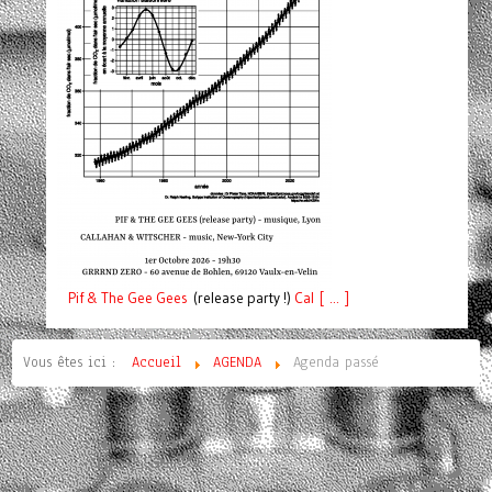
Pif
& The Gee Gees
(release party !)
C
a
l [ ... ]
Vous êtes ici :
Accueil
AGENDA
Agenda passé