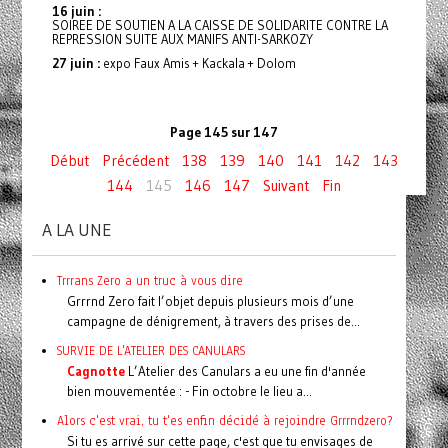
16 juin :
SOIREE DE SOUTIEN A LA CAISSE DE SOLIDARITE CONTRE LA
REPRESSION SUITE AUX MANIFS ANTI-SARKOZY
27 juin :
expo Faux Amis + Kackala + Dolom
Page 145 sur 147
Début
Précédent
138
139
140
141
142
143
144
145
146
147
Suivant
Fin
A LA UNE
Trrrans Zero a un truc à vous dire
Grrrnd Zero fait l’objet depuis plusieurs mois d’une
campagne de dénigrement, à travers des prises de...
SURVIE DE L'ATELIER DES CANULARS
Cagnotte
L’Atelier des Canulars a eu une fin d'année
bien mouvementée : - Fin octobre le lieu a...
Alors c'est vrai, tu t'es enfin décidé à rejoindre Grrrndzero?
Si tu es arrivé sur cette page, c'est que tu envisages de