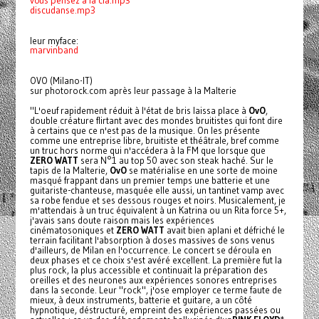
vous pensez à la cia.mp3
discudanse.mp3
leur myface:
marvinband
OVO (Milano-IT)
sur photorock.com après leur passage à la Malterie
"L'oeuf rapidement réduit à l'état de bris laissa place à
OvO
,
double créature flirtant avec des mondes bruitistes qui font dire
à certains que ce n'est pas de la musique. On les présente
comme une entreprise libre, bruitiste et théâtrale, bref comme
un truc hors norme qui n'accédera à la FM que lorsque que
ZERO WATT
sera N°1 au top 50 avec son steak haché. Sur le
tapis de la Malterie,
OvO
se matérialise en une sorte de moine
masqué frappant dans un premier temps une batterie et une
guitariste-chanteuse, masquée elle aussi, un tantinet vamp avec
sa robe fendue et ses dessous rouges et noirs. Musicalement, je
m'attendais à un truc équivalent à un Katrina ou un Rita force 5+,
j'avais sans doute raison mais les expériences
cinématosoniques et
ZERO WATT
avait bien aplani et défriché le
terrain facilitant l'absorption à doses massives de sons venus
d'ailleurs, de Milan en l'occurrence. Le concert se déroula en
deux phases et ce choix s'est avéré excellent. La première fut la
plus rock, la plus accessible et continuait la préparation des
oreilles et des neurones aux expériences sonores entreprises
dans la seconde. Leur "rock", j'ose employer ce terme faute de
mieux, à deux instruments, batterie et guitare, a un côté
hypnotique, déstructuré, empreint des expériences passées ou