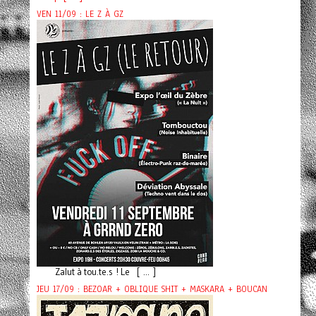
VEN 11/09 : LE Z À GZ
Zalut à tou.te.s ! Le [ ... ]
JEU 17/09 : BEZOAR + OBLIQUE SHIT + MASKARA + BOUCAN