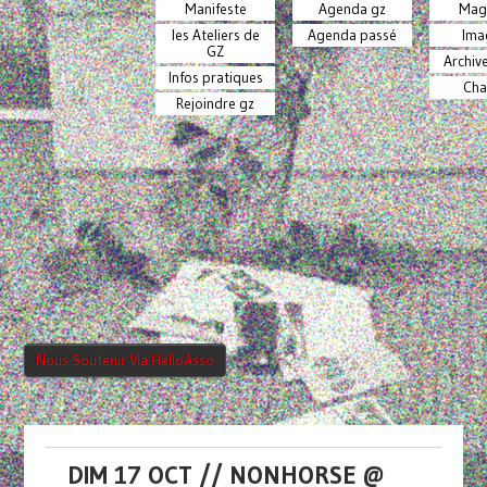
Manifeste
Agenda gz
Mag
les Ateliers de
Agenda passé
Ima
GZ
Archiv
Infos pratiques
Cha
Rejoindre gz
Nous Soutenir Via HelloAsso
DIM 17 OCT // NONHORSE @