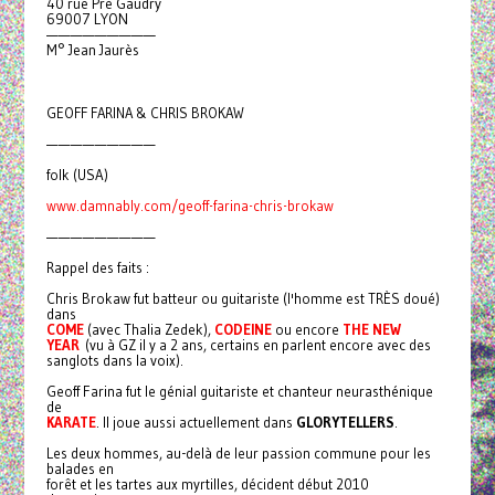
40 rue Pré Gaudry
69007 LYON
—————————
M° Jean Jaurès
GEOFF FARINA & CHRIS BROKAW
—————————
folk (USA)
www.damnably.com/geoff-farina-chris-brokaw
—————————
Rappel des faits :
Chris Brokaw fut batteur ou guitariste (l'homme est TRÈS doué)
dans
COME
(avec Thalia Zedek),
CODEINE
ou encore
THE NEW
YEAR
(vu à GZ il y a 2 ans, certains en parlent encore avec des
sanglots dans la voix).
Geoff Farina fut le génial guitariste et chanteur neurasthénique
de
KARATE
. Il joue aussi actuellement dans
GLORYTELLERS
.
Les deux hommes, au-delà de leur passion commune pour les
balades en
forêt et les tartes aux myrtilles, décident début 2010