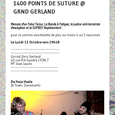
1400 POINTS DE SUTURE @
GRND GERLAND
Menace d'un Futur Terne, La Bande à Fatigue, la justice anti-terroriste
d'exception et la SOFRES Représentent :
pour la somme exorbitante de plus ou moins 4 ou 5 neurones
Le Lundi 11 Octobre vers 19h48
------------------------------
-----------------
------------------------------
-----------------
Grrrnd Zero Gerland
40 rue Pré-Gaudry LYON 7
M° Jean Jaurès
------------------------------
----------------
------------------------------
----------------
De Hoje Haele
(K-Town, Danemark)