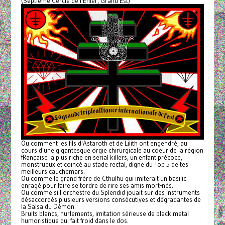
(Septième Cercle de l'Enfer, Grand Est)
Ou comment les fils d'Astaroth et de Lilith ont engendré, au
cours d'une gigantesque orgie chirurgicale au coeur de la région
fRançaise la plus riche en serial killers, un enfant précoce,
monstrueux et coincé au stade rectal, digne du Top 5 de tes
meilleurs cauchemars.
Ou comme le grand frère de Cthulhu qui imiterait un basilic
enragé pour faire se tordre de rire ses amis mort-nés.
Ou comme si l'orchestre du Splendid jouait sur des instruments
désaccordés plusieurs versions consécutives et dégradantes de
la Salsa du Démon.
Bruits blancs, hurlements, imitation sérieuse de black metal
humoristique qui fait froid dans le dos.