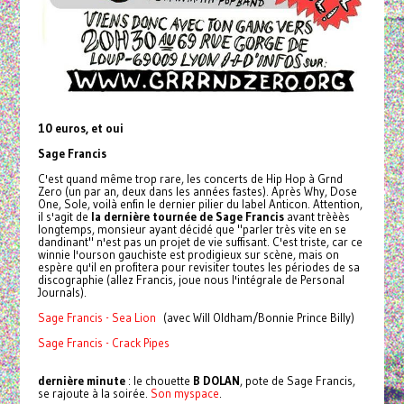
10 euros, et oui
Sage Francis
C'est quand même trop rare, les concerts de Hip Hop à Grnd
Zero (un par an, deux dans les années fastes). Après Why, Dose
One, Sole, voilà enfin le dernier pilier du label Anticon. Attention,
il s'agit de
la dernière tournée de Sage Francis
avant trèèès
longtemps, monsieur ayant décidé que "parler très vite en se
dandinant" n'est pas un projet de vie suffisant. C'est triste, car ce
winnie l'ourson gauchiste est prodigieux sur scène, mais on
espère qu'il en profitera pour revisiter toutes les périodes de sa
discographie (allez Francis, joue nous l'intégrale de Personal
Journals).
Sage Francis - Sea Lion
(avec Will Oldham/Bonnie Prince Billy)
Sage Francis - Crack Pipes
dernière minute
: le chouette
B DOLAN
, pote de Sage Francis,
se rajoute à la soirée.
Son myspace
.