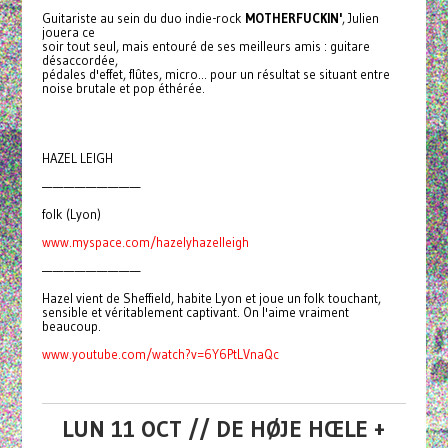
Guitariste au sein du duo indie-rock
MOTHERFUCKIN'
, Julien
jouera ce
soir tout seul, mais entouré de ses meilleurs amis : guitare
désaccordée,
pédales d'effet, flûtes, micro... pour un résultat se situant entre
noise brutale et pop éthérée.
HAZEL LEIGH
—————————
folk (Lyon)
www.myspace.com/hazelyhazelleigh
—————————
Hazel vient de Sheffield, habite Lyon et joue un folk touchant,
sensible et véritablement captivant. On l'aime vraiment
beaucoup.
www.youtube.com/watch?v=6Y6PtLVnaQc
LUN 11 OCT // DE HØJE HŒLE +