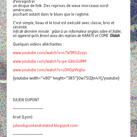
d'enregistrer
un disque de folk. Des reprises de vieux morceaux nord-
américains,
piochant autant dans le blues que le ragtime.
C'est simple, beau et le tout est exécuté avec classe, brio et
sérénité.
Info de dernière minute : grâce à un informateur anglais sobre et fiable,
on apprend qu'ils feront aussi des reprises de KARATE et COME.
Olalah
.
Quelques vidéos alléchantes :
www.youtube.com/watch?v=n7W9RSZosyc
www.youtube.com/watch?v=pe-GbtsGURM
www.youtube.com/watch?v=s0H0jyVbgho
{youtube width="480" height="385"}0w7SlZjtn4Y{/youtube}
JULIEN DUPONT
—————————
bruit (Lyon)
juliendupontandrelated.blogspot.com
—————————