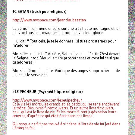
JC SATAN (trash pop religieux)
http://www.myspace.com/
jeanclaudesatan
Le démon l'emmène encore sur une très haute montagne et lui
fait voir tous les royaumes du monde avec leur gloire.
Il lui dit : " Tout cela, je te le donnerai, si tu te prosternes pour
m'adorer. "
Alors, Jésus lui dit : " Arrière, Satan ! car il est écrit : C'est devant
le Seigneur ton Dieu que tu te prosterneras et c'est lui seul que
tu adoreras."
Alors le démon le quitte. Voici que des anges s'approchèrent de
lui, et ils le servaient.
+LE PECHEUR (Psychédélique religieux)
http://www.myspace.com/leseulpecheur
Et je vis les morts, les grands et les petits, qui se tenaient devant
le trône. Des livres furent ouverts. Et un autre livre fut ouvert,
celui qui est le livre de vie. Et les morts furent jugés selon leurs
œuvres, d’après ce qui était écrit dans ces livres.
Quiconque ne fut pas trouvé écrit dans le livre de vie fut jeté dans
l’étang de feu.