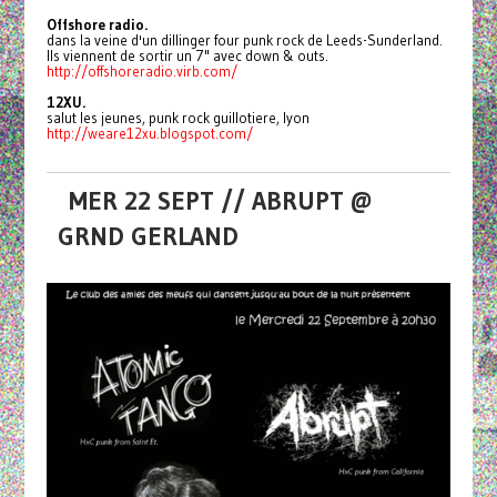
Offshore radio.
dans la veine d'un dillinger four punk rock de Leeds-Sunderland.
Ils viennent de sortir un 7" avec down & outs.
http://offshoreradio.virb.com/
12XU.
salut les jeunes, punk rock guillotiere, lyon
http://weare12xu.blogspot.com/
MER 22 SEPT // ABRUPT @
GRND GERLAND