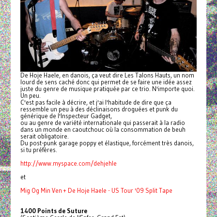
De Hoje Haele, en danois, ça veut dire Les Talons Hauts, un nom
lourd de sens caché donc qui permet de se faire une idée assez
juste du genre de musique pratiquée par ce trio. N'importe quoi.
Un peu.
C'est pas facile à décrire, et j'ai l'habitude de dire que ça
ressemble un peu à des déclinaisons droguées et punk du
générique de l'Inspecteur Gadget,
ou au genre de variété internationale qui passerait à la radio
dans un monde en caoutchouc où la consommation de beuh
serait obligatoire.
Du post-punk garage poppy et élastique, forcément très danois,
si tu préfères.
http://www.myspace.com/
dehjehle
et
Mig Og Min Ven + De Hoje Haele - US Tour '09 Split Tape
1400 Points de Suture