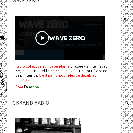
WAVE ZERO
Radio collective et indépendante
diffusée via internet et
FM, depuis mer et terre pendant la flotille pour Gaza de
ce printemps.
C'est par ici pour plus de détails et
contribuer !
Free
Pale
stine
!
GRRRND RADIO