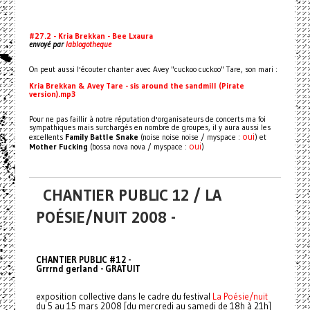
#27.2 - Kria Brekkan - Bee Lxaura
envoyé par
lablogotheque
On peut aussi l'écouter chanter avec Avey "cuckoo cuckoo" Tare, son mari :
Kria Brekkan & Avey Tare - sis around the sandmill (Pirate
version).mp3
Pour ne pas faillir à notre réputation d'organisateurs de concerts ma foi
sympathiques mais surchargés en nombre de groupes, il y aura aussi les
oui
excellents
Family Battle Snake
(noise noise noise / myspace :
) et
oui
Mother Fucking
(bossa nova nova / myspace :
)
CHANTIER PUBLIC 12 / LA
POÉSIE/NUIT 2008 -
CHANTIER PUBLIC #12 -
Grrrnd gerland - GRATUIT
exposition collective dans le cadre du festival
La Poésie/nuit
du 5 au 15 mars 2008 [du mercredi au samedi de 18h à 21h]