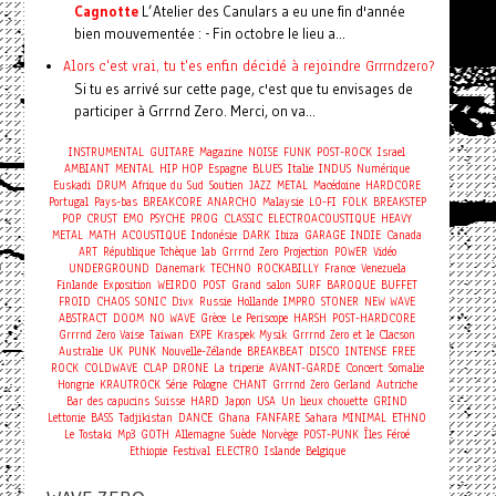
Cagnotte
L’Atelier des Canulars a eu une fin d'année
bien mouvementée : - Fin octobre le lieu a...
Alors c'est vrai, tu t'es enfin décidé à rejoindre Grrrndzero?
Si tu es arrivé sur cette page, c'est que tu envisages de
participer à Grrrnd Zero. Merci, on va...
INSTRUMENTAL
GUITARE
Magazine
NOISE
FUNK
POST-ROCK
Israel
AMBIANT
MENTAL
HIP HOP
Espagne
BLUES
Italie
INDUS
Numérique
Euskadi
DRUM
Afrique du Sud
Soutien
JAZZ
METAL
Macédoine
HARDCORE
Portugal
Pays-bas
BREAKCORE
ANARCHO
Malaysie
LO-FI
FOLK
BREAKSTEP
POP
CRUST
EMO
PSYCHE
PROG
CLASSIC
ELECTROACOUSTIQUE
HEAVY
METAL
MATH
ACOUSTIQUE
Indonésie
DARK
Ibiza
GARAGE
INDIE
Canada
ART
République Tchèque
lab
Grrrnd Zero
Projection
POWER
Vidéo
UNDERGROUND
Danemark
TECHNO
ROCKABILLY
France
Venezuela
Finlande
Exposition
WEIRDO
POST
Grand salon
SURF
BAROQUE
BUFFET
FROID
CHAOS
SONIC
Divx
Russie
Hollande
IMPRO
STONER
NEW WAVE
ABSTRACT
DOOM
NO WAVE
Grèce
Le Periscope
HARSH
POST-HARDCORE
Grrrnd Zero Vaise
Taiwan
EXPE
Kraspek Mysik
Grrrnd Zero et le Clacson
Australie
UK
PUNK
Nouvelle-Zélande
BREAKBEAT
DISCO
INTENSE
FREE
Concert
ROCK
COLDWAVE
CLAP
DRONE
La triperie
AVANT-GARDE
Somalie
Hongrie
KRAUTROCK
Série
Pologne
CHANT
Grrrnd Zero Gerland
Autriche
Bar des capucins
Suisse
HARD
Japon
USA
Un lieux chouette
GRIND
Lettonie
BASS
Tadjikistan
DANCE
Ghana
FANFARE
Sahara
MINIMAL
ETHNO
Le Tostaki
Mp3
GOTH
Allemagne
Suède
Norvège
POST-PUNK
Îles Féroé
Ethiopie
Festival
ELECTRO
Islande
Belgique