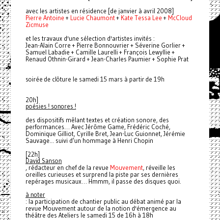
avec les artistes en résidence [de janvier à avril 2008]
Pierre Antoine
+
Lucie Chaumont
+
Kate Tessa Lee
+
McCloud
Zicmuse
et les travaux d'une sélection d'artistes invités
:
Jean-Alain Corre + Pierre Bonnouvrier + Séverine Gorlier +
Samuel Labadie + Camille Laurelli + François Lewyllie +
Renaud Othnin-Girard + Jean-Charles Paumier + Sophie Prat
soirée de clôture le samedi 15 mars à partir de 19h
20h]
poésies ! sonores !
des dispositifs mêlant textes et création sonore, des
performances… Avec Jérôme Game, Frédéric Coché,
Dominique Gilliot, Cyrille Bret, Jean-Luc Guionnet, Jérémie
Sauvage... suivi d’un hommage à Henri Chopin
[2
2h]
David Sanson
, rédacteur en chef de la revue
Mouvement
, réveille les
oreilles curieuses et surprend la piste par ses dernières
repérages musicaux… Hmmm, il passe des disques quoi.
à noter
: la participation de chantier public au débat animé par la
revue Mouvement autour de la notion d'émergence au
théâtre des Ateliers le samedi 15 de 16h à 18h