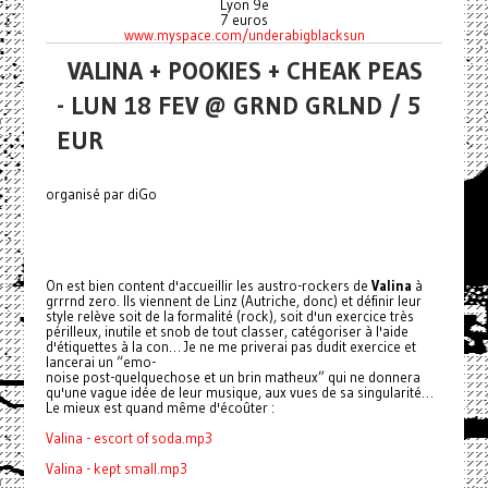
Lyon 9e
7 euros
www.myspace.com/underabigblacksun
VALINA + POOKIES + CHEAK PEAS
- LUN 18 FEV @ GRND GRLND / 5
EUR
organisé par diGo
On est bien content d'accueillir les austro-rockers de
Valina
à
grrrnd zero. Ils viennent de Linz (Autriche, donc) et définir leur
style relève soit de la formalité (rock), soit d'un exercice très
périlleux, inutile et snob de tout classer, catégoriser à l'aide
d'étiquettes à la con… Je ne me priverai pas dudit exercice et
lancerai un “emo-
noise post-quelquechose et un brin matheux” qui ne donnera
qu'une vague idée de leur musique, aux vues de sa singularité…
Le mieux est quand même d'écoûter :
Valina - escort of soda.mp3
Valina - kept small.mp3