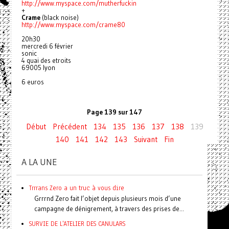
http://www.myspace.com/mutherfuckin
+
Crame
(black noise)
http://www.myspace.com/crame80
20h30
mercredi 6 février
sonic
4 quai des etroits
69005 lyon
6 euros
Page 139 sur 147
Début
Précédent
134
135
136
137
138
139
140
141
142
143
Suivant
Fin
A LA UNE
Trrrans Zero a un truc à vous dire
Grrrnd Zero fait l’objet depuis plusieurs mois d’une
campagne de dénigrement, à travers des prises de...
SURVIE DE L'ATELIER DES CANULARS