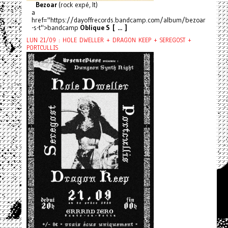
Bezoar
(rock expé, It)
a
href="https://dayoffrecords.bandcamp.com/album/bezoar
-s-t">bandcamp
Oblique S [ ... ]
LUN 21/09 : HOLE DWELLER + DRAGON KEEP + SEREGOST +
PORTCULLIS