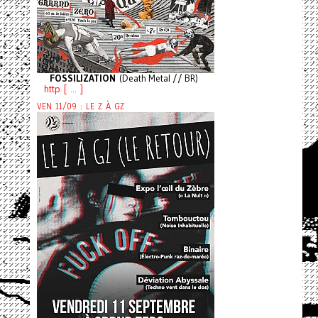
FOSSILIZATION
(Death Metal // BR)
http [ ... ]
VEN 11/09 : LE Z À GZ