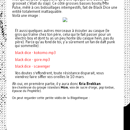
groovait c’était du slap). Ce côté grosses basses booty/Mtv
Pulse, mêlé à ces bidouillages intempestifs, fait de Black Dice une
entité totalement inattaquable.
Voilà une image :
Et aussi quelques autres morceaux à écouter au casque (le
gros qui traîne chez ton père, celui qui te fait passer pour un
électro boy et dont tu as un peu honte (du casque hein, pas du
père). Parce qu’au fond de toi, y’a sûrement un fan de daft punk
qui sommeille) :
black dice - kokomo.mp3
black dice - gore.mp3
black dice - scavenger
Vos doutes s'effondrent, toute résistance disparait, vous
viendrez faire siffler vos oreilles le 10 mars.
Ah oui, en première partie, il y aura donc
Kria Brekkan
(ex-chanteuse du groupe islandais
Mùm
, voix de sucre d'orge, pop tordue,
épouse du Prophète).
On peut regarder cette petite vidéo de la Blogotheque :