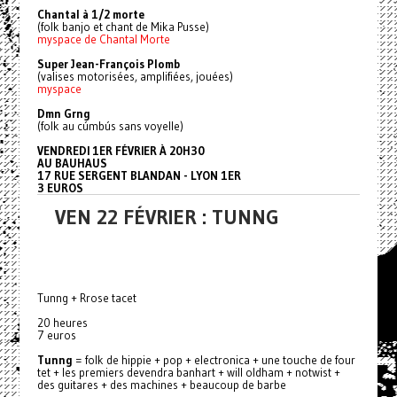
Chantal à 1/2 morte
(folk banjo et chant de Mika Pusse)
myspace de Chantal Morte
Super Jean-François Plomb
(valises motorisées, amplifiées, jouées)
myspace
Dmn Grng
(folk au cúmbús sans voyelle)
VENDREDI 1ER FÉVRIER À 20H30
AU BAUHAUS
17 RUE SERGENT BLANDAN - LYON 1ER
3 EUROS
VEN 22 FÉVRIER : TUNNG
Tunng + Rrose tacet
20 heures
7 euros
Tunng
= folk de hippie + pop + electronica + une touche de four
tet + les premiers devendra banhart + will oldham + notwist +
des guitares + des machines + beaucoup de barbe