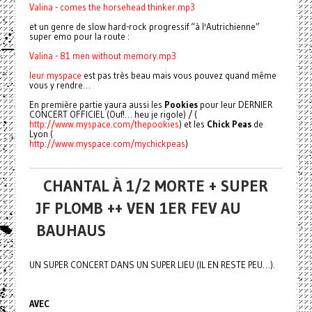
Valina - comes the horsehead thinker.mp3
et un genre de slow hard-rock progressif “à l'Autrichienne”
super emo pour la route :
Valina - 81 men without memory.mp3
leur
myspace
est pas très beau mais vous pouvez quand même
vous y rendre…
En première partie yaura aussi les
Pookies
pour leur DERNIER
CONCERT OFFICIEL (Ouf!… heu je rigole) / (
http://www.myspace.com/thepookies
) et les
Chick Peas
de
Lyon (
http://www.myspace.com/mychickpeas
)
CHANTAL À 1/2 MORTE + SUPER
JF PLOMB ++ VEN 1ER FEV AU
BAUHAUS
UN SUPER CONCERT DANS UN SUPER LIEU (IL EN RESTE PEU…).
AVEC