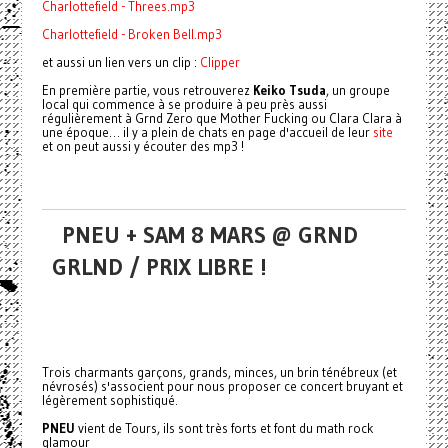
Charlottefield - Threes.mp3
Charlottefield - Broken Bell.mp3
et aussi un lien vers un clip :
Clipper
En première partie, vous retrouverez
Keiko Tsuda
, un groupe
local qui commence à se produire à peu près aussi
régulièrement à Grnd Zero que Mother Fucking ou Clara Clara à
une époque… il y a plein de chats en page d'accueil de leur
site
et on peut aussi y écouter des mp3 !
PNEU + SAM 8 MARS @ GRND
GRLND / PRIX LIBRE !
Trois charmants garçons, grands, minces, un brin ténébreux (et
névrosés) s'associent pour nous proposer ce concert bruyant et
légèrement sophistiqué.
PNEU
vient de Tours, ils sont très forts et font du math rock
glamour