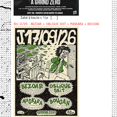
Zalut à tou.te.s ! Le [ ... ]
JEU 17/09 : BEZOAR + OBLIQUE SHIT + MASKARA + BOUCAN