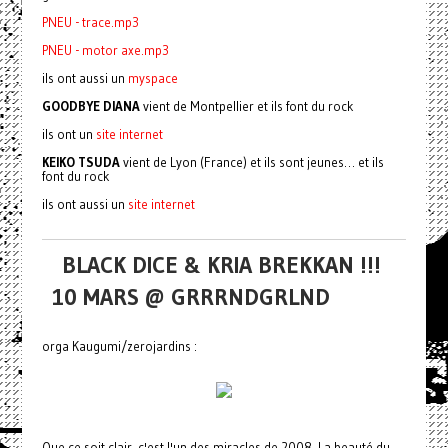
PNEU - trace.mp3
PNEU - motor axe.mp3
ils ont aussi un
myspace
GOODBYE DIANA
vient de Montpellier et ils font du rock
ils ont un
site internet
KEIKO TSUDA
vient de Lyon (France) et ils sont jeunes… et ils
font du rock
ils ont aussi un
site internet
BLACK DICE & KRIA BREKKAN !!!
10 MARS @ GRRRNDGRLND
orga Kaugumi/zerojardins :
Que ce soit clair, c'est l'un des miracles de 2008. La beauté du