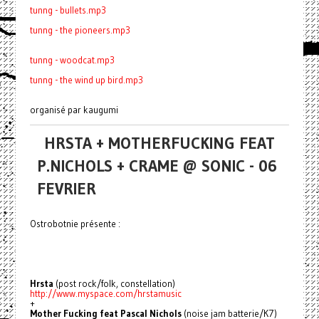
tunng - bullets.mp3
tunng - the pioneers.mp3
tunng - woodcat.mp3
tunng - the wind up bird.mp3
organisé par kaugumi
HRSTA + MOTHERFUCKING FEAT
P.NICHOLS + CRAME @ SONIC - 06
FEVRIER
Ostrobotnie présente :
Hrsta
(post rock/folk, constellation)
http://www.myspace.com/hrstamusic
+
Mother Fucking feat Pascal Nichols
(noise jam batterie/K7)