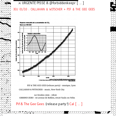
⚔️ URGENTE PISSE & @forbiddenkeepr [ ... ]
JEU 01/10 : CALLAHAN & WITSCHER + PIF & THE GEE GEES
Pif
& The Gee Gees
(release party !)
C
a
l [ ... ]