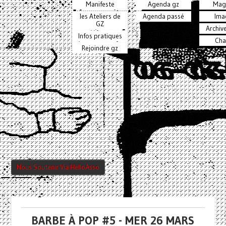
Manifeste
Agenda gz
Mag
les Ateliers de
Agenda passé
Ima
GZ
Archiv
Infos pratiques
Cha
Rejoindre gz
Nous Soutenir Via HelloAsso
BARBE À POP #5 - MER 26 MARS