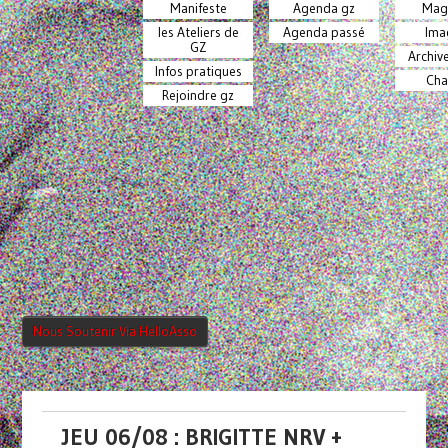
Manifeste
Agenda gz
Mag
les Ateliers de
Agenda passé
Ima
GZ
Archiv
Infos pratiques
Cha
Rejoindre gz
Nous Soutenir Via HelloAsso
JEU 06/08 : BRIGITTE NRV +