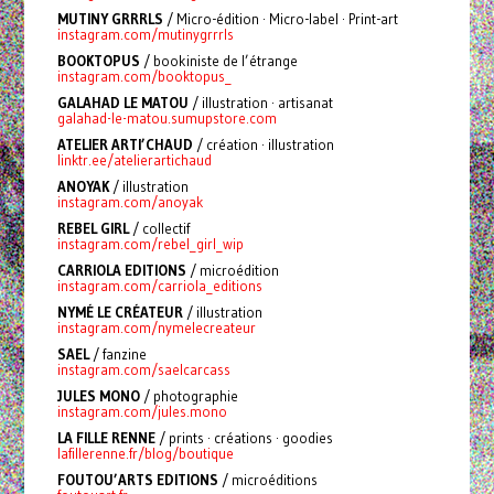
MUTINY GRRRLS
/ Micro-édition · Micro-label · Print-art
instagram.com/mutinygrrrls
BOOKTOPUS
/ bookiniste de l’étrange
instagram.com/booktopus_
GALAHAD LE MATOU
/ illustration · artisanat
galahad-le-matou.sumupstore.com
ATELIER ARTI’CHAUD
/ création · illustration
linktr.ee/atelierartichaud
ANOYAK
/ illustration
instagram.com/anoyak
REBEL GIRL
/ collectif
instagram.com/rebel_girl_wip
CARRIOLA EDITIONS
/ microédition
instagram.com/carriola_editions
NYMÉ LE CRÉATEUR
/ illustration
instagram.com/nymelecreateur
SAEL
/ fanzine
instagram.com/saelcarcass
JULES MONO
/ photographie
instagram.com/jules.mono
LA FILLE RENNE
/ prints · créations · goodies
lafillerenne.fr/blog/boutique
FOUTOU’ARTS EDITIONS
/ microéditions