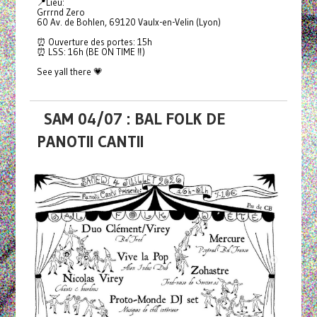
📍Lieu:
Grrrnd Zero
60 Av. de Bohlen, 69120 Vaulx-en-Velin (Lyon)
⏰ Ouverture des portes: 15h
⏰ LSS: 16h (BE ON TIME ‼️)
See yall there 💗
SAM 04/07 : BAL FOLK DE
PANOTII CANTII