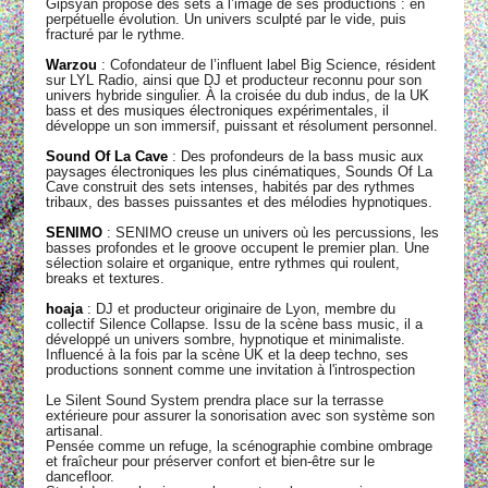
Gipsyan propose des sets à l’image de ses productions : en
perpétuelle évolution. Un univers sculpté par le vide, puis
fracturé par le rythme.
Warzou
: Cofondateur de l’influent label Big Science, résident
sur LYL Radio, ainsi que DJ et producteur reconnu pour son
univers hybride singulier. À la croisée du dub indus, de la UK
bass et des musiques électroniques expérimentales, il
développe un son immersif, puissant et résolument personnel.
Sound Of La Cave
: Des profondeurs de la bass music aux
paysages électroniques les plus cinématiques, Sounds Of La
Cave construit des sets intenses, habités par des rythmes
tribaux, des basses puissantes et des mélodies hypnotiques.
SENIMO
: SENIMO creuse un univers où les percussions, les
basses profondes et le groove occupent le premier plan. Une
sélection solaire et organique, entre rythmes qui roulent,
breaks et textures.
hoaja
: DJ et producteur originaire de Lyon, membre du
collectif Silence Collapse. Issu de la scène bass music, il a
développé un univers sombre, hypnotique et minimaliste.
Influencé à la fois par la scène UK et la deep techno, ses
productions sonnent comme une invitation à l'introspection
Le Silent Sound System prendra place sur la terrasse
extérieure pour assurer la sonorisation avec son système son
artisanal.
Pensée comme un refuge, la scénographie combine ombrage
et fraîcheur pour préserver confort et bien-être sur le
dancefloor.