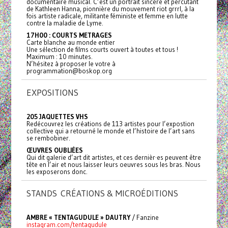
documentaire musical. C’est un portrait sincère et percutant
de Kathleen Hanna, pionnière du mouvement riot grrrl, à la
fois artiste radicale, militante féministe et femme en lutte
contre la maladie de Lyme.
17H00 : COURTS METRAGES
Carte blanche au monde entier
Une sélection de films courts ouvert à toutes et tous !
Maximum : 10 minutes.
N’hésitez à proposer le votre à
programmation@boskop.org
EXPOSITIONS
205 JAQUETTES VHS
Redécouvrez les créations de 113 artistes pour l’expostion
collective qui a retourné le monde et l’histoire de l’art sans
se rembobiner.
ŒUVRES OUBLIÉES
Qui dit galerie d’art dit artistes, et ces dernièr·es peuvent être
tête en l’air et nous laisser leurs oeuvres sous les bras. Nous
les exposerons donc.
STANDS CRÉATIONS & MICROÉDITIONS
AMBRE « TENTAGUDULE » DAUTRY
/ Fanzine
instagram.com/tentagudule