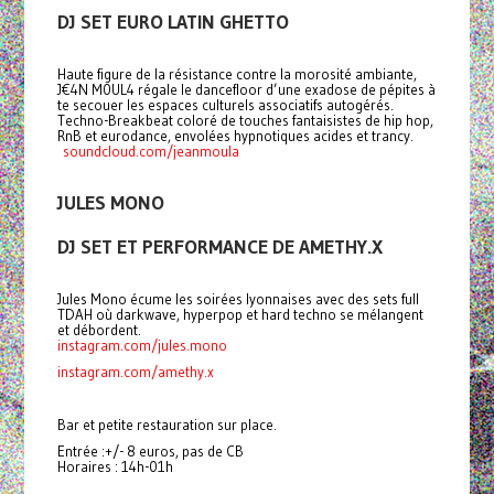
DJ SET EURO LATIN GHETTO
Haute figure de la résistance contre la morosité ambiante,
J€4N M0UL4 régale le dancefloor d’une exadose de pépites à
te secouer les espaces culturels associatifs autogérés.
Techno-Breakbeat coloré de touches fantaisistes de hip hop,
RnB et eurodance, envolées hypnotiques acides et trancy.
soundcloud.com/jeanmoula
JULES MONO
DJ SET ET PERFORMANCE DE AMETHY.X
Jules Mono écume les soirées lyonnaises avec des sets full
TDAH où darkwave, hyperpop et hard techno se mélangent
et débordent.
instagram.com/jules.mono
instagram.com/amethy.x
Bar et petite restauration sur place.
Entrée :+/- 8 euros, pas de CB
Horaires : 14h-01h