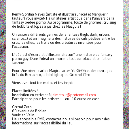
Remy-Sordna Neves (artiste et illustrareur-ice) et Marguerin
(auteur) vous inviteNT à un atelier artistique dans l'univers de la
fantasy pédée porno. Au programme, touze de gnomes, cruising
de hobbits et lopes à jus chez les Nazguls !
On visitera différents genres de la fantasy (high, dark, urban,
science...) et on imaginera des histoires de culs pédées entre les
orcs, les elfes, les trolls ou des créatures inventées pour
l'occasion.
L'idée est d'écrire et d'illustrer chacun* une histoire de fantasy
porno gay. Dans l'idéal on imprime tout sur place et on fait un
fanzine.
Pour s'inspirer : cartes Magic, cartes Yu-Gi-Oh et des ouvrages
tirés du Brrrazero, la bibli lgbtqi du Grrrrnd Zéro.
Viens avec tout ton matos et tes inspis.
Places limitées !!
Inscription en écrivant à
jaimetout@protonmail.com
Participation pour les artistes : + ou - 10 euros en cash.
Grrrnd Zero
60 avenue de Bohlen
Vaulx en Velin
Lieu accessible PMR, contactez nous si besoin pour avoir des
informations sur l'accessibilité du lieu.