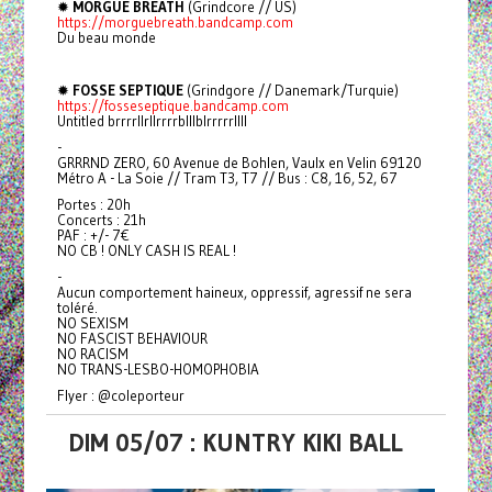
✹
MORGUE BREATH
(Grindcore // US)
https://morguebreath.bandcamp.com
Du beau monde
✹
FOSSE SEPTIQUE
(Grindgore // Danemark/Turquie)
https://fosseseptique.bandcamp.com
Untitled brrrrllrllrrrrblllblrrrrrllll
-
GRRRND ZERO, 60 Avenue de Bohlen, Vaulx en Velin 69120
Métro A - La Soie // Tram T3, T7 // Bus : C8, 16, 52, 67
Portes : 20h
Concerts : 21h
PAF : +/- 7€
NO CB ! ONLY CASH IS REAL !
-
Aucun comportement haineux, oppressif, agressif ne sera
toléré.
NO SEXISM
NO FASCIST BEHAVIOUR
NO RACISM
NO TRANS-LESBO-HOMOPHOBIA
Flyer : @coleporteur
DIM 05/07 : KUNTRY KIKI BALL