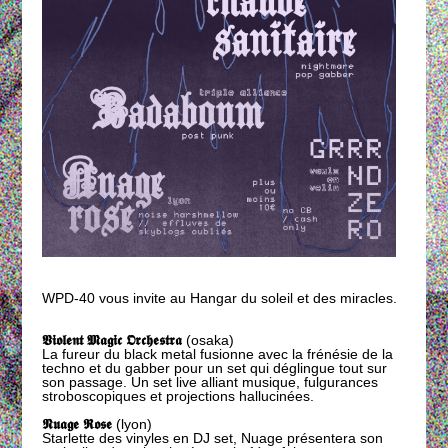
WPD-40 vous invite au Hangar du soleil et des miracles.
𝖁𝖎𝖔𝖑𝖊𝖓𝖙 𝕸𝖆𝖌𝖎𝖈 𝕺𝖗𝖈𝖍𝖊𝖘𝖙𝖗𝖆
(osaka)
La fureur du black metal fusionne avec la frénésie de la
techno et du gabber pour un set qui déglingue tout sur
son passage. Un set live alliant musique, fulgurances
stroboscopiques et projections hallucinées.
𝕹𝖚𝖆𝖌𝖊 𝕽𝖔𝖘𝖊
(lyon)
Starlette des vinyles en DJ set, Nuage présentera son