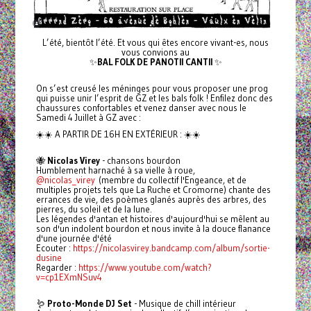
L’été, bientôt l’été. Et vous qui êtes encore vivant-es, nous
vous convions au
✨
BAL FOLK DE PANOTII CANTII
✨
On s’est creusé les méninges pour vous proposer une prog
qui puisse unir l’esprit de GZ et les bals folk ! Enfilez donc des
chaussures confortables et venez danser avec nous le
Samedi 4 Juillet à GZ avec :
☀️☀️ A PARTIR DE 16H EN EXTÉRIEUR : ☀️☀️
🐝
Nicolas Virey
- chansons bourdon
Humblement harnaché à sa vielle à roue,
@nicolas_virey
(membre du collectif l'Engeance, et de
multiples projets tels que La Ruche et Cromorne) chante des
errances de vie, des poèmes glanés auprès des arbres, des
pierres, du soleil et de la lune.
Les légendes d'antan et histoires d'aujourd'hui se mêlent au
son d'un indolent bourdon et nous invite à la douce flanance
d'une journée d'été
Ecouter :
https://nicolasvirey.bandcamp.com/album/sortie-
dusine
Regarder :
https://www.youtube.com/watch?
v=cp1EXmNSuv4
🪱
Proto-Monde DJ Set
- Musique de chill intérieur