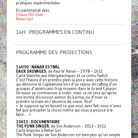
pratiques expérimentales
En partenariat avec :
Chaos Ctrl Club
Rebel Girl
14H : PROGRAMMES EN CONTINU
PROGRAMME DES PROJECTIONS
14H30 : NANAR ESTIVAL
EAUX SAUVAGES
, de Paul W. Kener – 1978 – 1h32
Carte blanche aux Intergalactiques et sa comu Twitch
C’est l’heure d’en prendre plein la poire avec cette histoire
qui dénonce le Capitalisme lors d’un séjour en rafting d’un
groupes d’américains trop moyens dans le Grand Canyon.
Un tueur va commencer à roder, mais ce ne sera qu’après
une bonne discussion autour du karma, ou d’oser se
prendre la main en l’absence de soeur. Bref.
« Je suppose qu’en faisant ce que vous avez fait, vous n’avez
fait que précipiter la chose même qui vous a poussé à le
faire… »
15H15 : DOCUMENTAIRE
THE PUNK SINGER
, de Sini Anderson – 2013 – 1h22
Carte blanche à Rebel Girl
The Punk Singer de Sini Anderson est bien plus qu’un simple