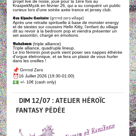
projet live de noise, joué pour la 1ère fois au
KraspekMyzik en février 26, qui a su conquérir un public
curieux lors d'une soirée axée trance et jersey club.
𝕰𝖆𝖚 𝕮𝖍𝖆𝖚𝖉𝖊 𝕾𝖆𝖓𝖎𝖙𝖆𝖎𝖗𝖊
(grrrnd zero village)
Après une retraite spirituelle à base de monster energy
et de siestes sur coussins Hello Kitty, l'enfant du village
dit au revoir à la bedroom pop et viendra présenter un
set assombri, chargé en émotions.
𝕭𝖆𝖉𝖆𝖇𝖔𝖚𝖒
(triple alliance)
Triple alliance, quadruple lineup.
Le trio féminin post-punk vient poser ses nappes éthérée
d'orgue életronique, et se fera un plaisir de vous hurler
dans les oreilles !
Grrrnd Zero
16 Juillet 2026 (19:30-01:00)
+/- 10€ (cash only)
DIM 12/07 : ATELIER HÉROÏC
FANTASY PÉDÉE