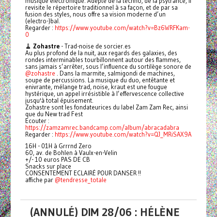
musique électronique. Adepte de la techno, de la psytrance, il
revisite le répertoire traditionnel à sa façon, et de par sa
fusion des styles, nous offre sa vision moderne d’un
(electro-)bal.
Regarder :
https://www.youtube.com/watch?v=Bz6WRFKam-
0
🧹
Zohastre
- Trad-noise de sorcier.es
Au plus profond de la nuit, aux regards des galaxies, des
rondes interminables tourbillonnent autour des flammes,
sans jamais s’arrêter, sous l’influence du sortilège sonore de
@zohastre
. Dans la marmite, salmigondi de machines,
soupe de percussions. La musique du duo, entêtante et
enivrante, mélange trad, noise, kraut est une fougue
hystérique, un appel irrésistible à l’effervescence collective
jusqu'à total épuisement.
Zohastre sont les fondateurices du label Zam Zam Rec, ainsi
que du New trad Fest
Ecouter :
https://zamzamrec.bandcamp.com/album/abracadabra
Regarder :
https://www.youtube.com/watch?v=QJ_MRiSAX9A
16H - 01H à Grrrnd Zero
60, av. de Bohlen à Vaulx-en-Velin
+/- 10 euros PAS DE CB
Snacks sur place
CONSENTEMENT ECLAIRÉ POUR DANSER !!
affiche par
@tendresse_totale
(ANNULÉ) DIM 28/06 : HÉLÈNE