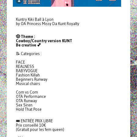
Kuntry Kiki Ball à Lyon
by OA Princess Missy Da Kunt Royalty
🤠 Theme :
Cowboy/Country version KUNT
Be creative 💕
📝 Categories :
FACE
REALNESS
BABYVOGUE
Fashion Killah
Beginners Runway
Musical chairs
Com vs Com
OTA Performance
OTA Runway
Sex Siren
Hold That Pose
🎟️ ENTRÉE PRIX LIBRE
Prix conseillé 10€
(Gratuit pour les fem queen)