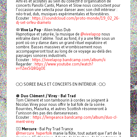
Ami·es et acolytes au sein du collectif d’organisation de
concerts Panotii Cantii, Manon et Slow nous concoctent pour
l’occasion une selecta pour danser avec son chill intérieur :
néo-trad, dub, musiques expérimentales et forestières.
Ecouter :
https://soundcloud.com/proto-monde/19_02_26-
dj-set-orfeu-diamelo
🦠
Vive La Pop
- Alien Indus Dub
Hypnotique et saturée, la musique de
@vivelapop
nous
entraîne dans l’abîme. Tout au fond, il y a une fête sous un
pont où on y danse dans un grand rituel expiatoire et
sombre. Basses massives et vrombissement nous
accompagneront tout au long de ce voyage au-delà des
paysages sonores industriels.
Ecouter :
https://vivelapop.bandcamp.com/album/ii
Regarder :
https://www.youtube.com/watch?
v=YZexSQ8QgOE
🌕🌕 SOIREE BALS ET CONCERTS EN INTÉRIEUR : 🌕🌕
🪩
Duo Clément / Virey - Bal Trad
Tom Clément et son tambourin à cordes se joignent à
Nicolas Virey pour nous offrir le bal folk de la soirée.
Bourrées, Mazurka, et autres Scottish résonneront à
l’unisson des pas des danseureuses.
Ecouter :
https://lengeance.bandcamp.com/album/duo-cl-
ment-virey
🧚‍♂️
Mercure
- Bal Psy Trad Trance
@mercure_hyperfolk
manie la flûte, tout autant que l’art de la