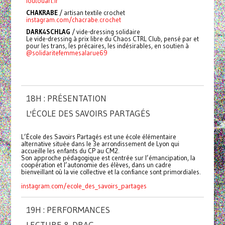
foutouart.fr
CHAKRABE
/
artisan textile crochet
instagram.com/chacrabe.crochet
DARK4SCHLAG
/ vide-dressing solidaire
Le vide-dressing à prix libre du Chaos CTRL Club, pensé par et
pour les trans, les précaires, les indésirables, en soutien à
@solidaritefemmesalarue69
18H : PRÉSENTATION
L'ÉCOLE DES SAVOIRS PARTAGÉS
L’École des Savoirs Partagés est une école élémentaire
alternative située dans le 3e arrondissement de Lyon qui
accueille les enfants du CP au CM2.
Son approche pédagogique est centrée sur l’émancipation, la
coopération et l’autonomie des élèves, dans un cadre
bienveillant où la vie collective et la confiance sont primordiales.
instagram.com/ecole_des_savoirs_partages
19H : PERFORMANCES
LECTURE & DRAG