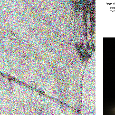
Issue d
pers
raco