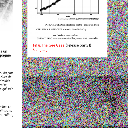
Pif
& The Gee Gees
(release party !)
C
a
l [ ... ]
 à un
mpagnie
oi du plus
endues de
iraillée
rmise,
 qui sait
ective ce
ations au
ec colère,