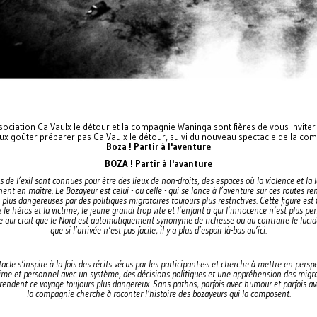
sociation Ca Vaulx le détour et la compagnie Waninga sont fières de vous inviter
eux goûter préparer pas Ca Vaulx le détour, suivi du nouveau spectacle de la co
Boza ! Partir à l'aventure
BOZA ! Partir à l'avanture
s de l’exil sont connues pour être des lieux de non-droits, des espaces où la violence et la l
nent en maître. Le Bozayeur est celui - ou celle - qui se lance à l’aventure sur ces routes r
 plus dangereuses par des politiques migratoires toujours plus restrictives. Cette figure est t
 le héros et la victime, le jeune grandi trop vite et l’enfant à qui l’innocence n’est plus pe
ste qui croit que le Nord est automatiquement synonyme de richesse ou au contraire le lucide
que si l’arrivée n’est pas facile, il y a plus d’espoir là-bas qu’ici.
acle s’inspire à la fois des récits vécus par les participant·e·s et cherche à mettre en persp
ime et personnel avec un système, des décisions politiques et une appréhension des migr
rendent ce voyage toujours plus dangereux. Sans pathos, parfois avec humour et parfois av
la compagnie cherche à raconter l’histoire des bozayeurs qui la composent.