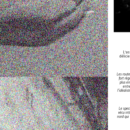
L'as
délici
Les route
fort règ
plus en
entre
l’idéali
Le spect
vécu int
nord qui 