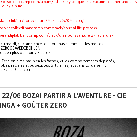
/csocso.bandcamp.com/album/i-stuck-my-tongue-in-a-vacuum-cleaner-and-all-iv
s-lousy-album
/static.club1.fr/bonaventure/Musique%20Maison/
/cookiecollectif.bandcamp.com/track/eternal-life-process
/serendiplab.bandcamp.com/track/d-sir-bonaventure-27rablardtek
 du mardi, ça commence tot, pour pas s'emmeler les metros.
DZERO60AVEDEBOHLEN
soutien plus ou moins 7 euros
d Zero on aime pas bien les fachos, et les comportements deplacés,
es, racistes et ou sexistes. Si tu en es, abstiens toi de venir.
 de Papier Charbon
 22/06 BOZA! PARTIR A L'AVENTURE - CIE
INGA + GOÛTER ZERO