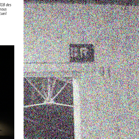
2018 des
 nous
cueil