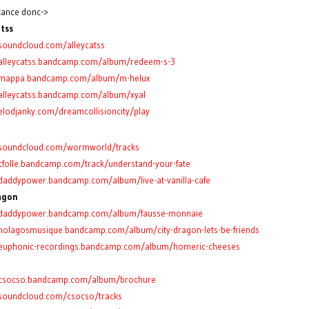
tance donc->
atss
/soundcloud.com/alleycatss
/alleycatss.bandcamp.com/album/redeem-s-3
//mappa.bandcamp.com/album/m-helux
/alleycatss.bandcamp.com/album/xyal
/elodjanky.com/dreamcollisioncity/play
/soundcloud.com/wormworld/tracks
/cfolle.bandcamp.com/track/understand-your-fate
/daddypower.bandcamp.com/album/live-at-vanilla-cafe
agon
/daddypower.bandcamp.com/album/fausse-monnaie
/nolagosmusique.bandcamp.com/album/city-dragon-lets-be-friends
/euphonic-recordings.bandcamp.com/album/homeric-cheeses
/csocso.bandcamp.com/album/brochure
/soundcloud.com/csocso/tracks