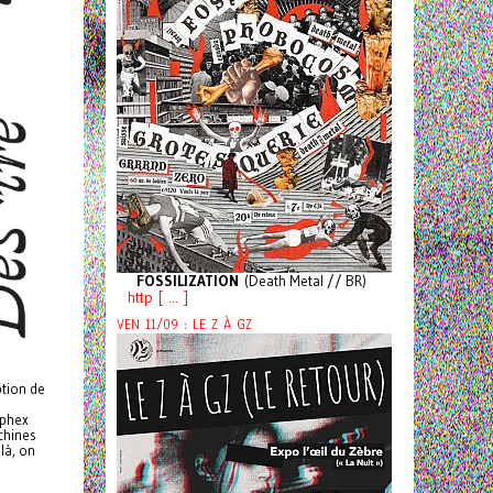
FOSSILIZATION
(Death Metal // BR)
http [ ... ]
VEN 11/09 : LE Z À GZ
ption de
Aphex
chines
là, on