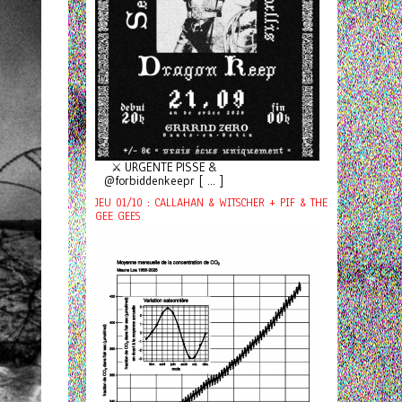
⚔️ URGENTE PISSE &
@forbiddenkeepr [ ... ]
JEU 01/10 : CALLAHAN & WITSCHER + PIF & THE
GEE GEES