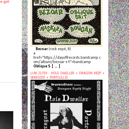
e-got-
Bezoar
(rock expé, It)
a
href="https://dayoffrecords.bandcamp.c
om/album/bezoar-s-t">bandcamp
Oblique S [ ... ]
LUN 21/09 : HOLE DWELLER + DRAGON KEEP +
SEREGOST + PORTCULLIS