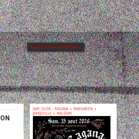
Nous Soutenir Via HelloAsso
SAM 15/08 : RAGANA + MARGARITA +
BASSEVILLE + MALÉORE
GON