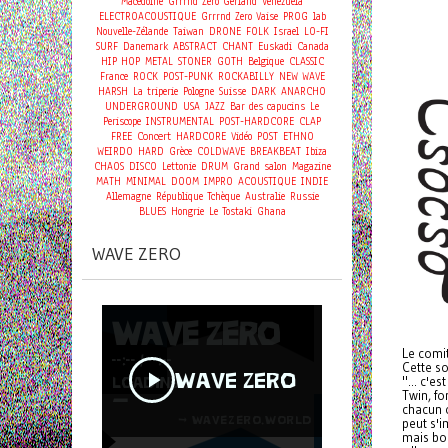
Macédoine
Grrrnd Zero Gerland
Venezuela
ELECTROACOUSTIQUE
Grrrnd Zero Vaise
PROG
lab
Nouvelle-Zélande
Taiwan
DRONE
FOLK
Israel
LO-FI
SURF
Danemark
ABSTRACT
CHANT
Euskadi
Canada
HIP HOP
METAL
STONER
GOTH
Belgique
CLASSIC
France
ROCK
POST-PUNK
ROCKABILLY
NEW WAVE
HARSH
La triperie
Pologne
Suisse
DARK
ANARCHO
UNDERGROUND
USA
JAZZ
Bar des capucins
Le
Periscope
INSTRUMENTAL
POST-HARDCORE
CLAP
Concert
FREE
HARDCORE
Vidéo
POST
ETHNO
WEIRDO
HARD
Grèce
COLDWAVE
BREAKBEAT
Ibiza
CHAOS
DISCO
Lettonie
DRUM
Grand salon
Magazine
MATH
MINIMAL
DOOM
IMPRO
ACOUSTIQUE
INDIE
Allemagne
République Tchèque
Australie
Russie
BLUES
Hongrie
Le Tostaki
Ghana
WAVE ZERO
Le comit
Cette s
"... c'e
Twin, fo
chacun o
peut s'
mais bon,