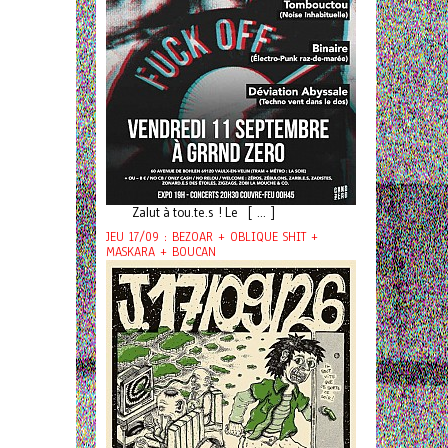
Zalut à tou.te.s ! Le [ ... ]
JEU 17/09 : BEZOAR + OBLIQUE SHIT +
MASKARA + BOUCAN