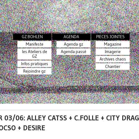
GZ BOHLEN
AGENDA
PIECES JOINTES
Manifeste
Agenda gz
Magazine
les Ateliers de
Agenda passé
Imagerie
GZ
Archives chaos
Infos pratiques
Chantier
Rejoindre gz
 03/06: ALLEY CATSS + C.FOLLE + CITY DRA
OCSO + DESIRE