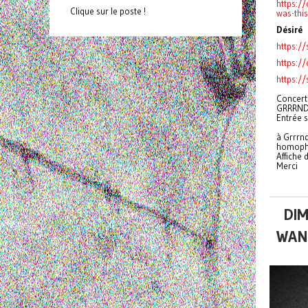
https:/
Clique sur le poste !
was-thi
Désiré
https:/
https:/
https:/
Concert
GRRRN
Entrée 
à Grrrn
homophob
Affiche
Merci
DIM
WAN