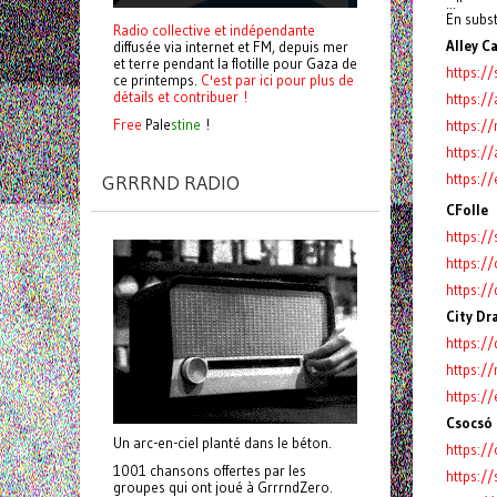
..."
En subs
Radio collective et indépendante
Alley C
diffusée via internet et FM, depuis mer
et terre pendant la flotille pour Gaza de
https:/
ce printemps.
C'est par ici pour plus de
détails et contribuer !
https:/
Free
Pale
stine
!
https:
https:/
https:/
GRRRND RADIO
CFolle
https:/
https:/
https:/
City Dr
https:/
https:/
https:/
Csocsó
Un arc-en-ciel planté dans le béton.
https:/
1001 chansons offertes par les
https:/
groupes qui ont joué à GrrrndZero.