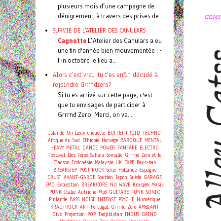
plusieurs mois d’une campagne de
dénigrement, à travers des prises de...
SURVIE DE L'ATELIER DES CANULARS
Cagnotte
L’Atelier des Canulars a eu
une fin d'année bien mouvementée : -
Fin octobre le lieu a...
Alors c'est vrai, tu t'es enfin décidé à
rejoindre Grrrndzero?
Si tu es arrivé sur cette page, c'est
que tu envisages de participer à
Grrrnd Zero. Merci, on va...
Islande
Un lieux chouette
BUFFET FROID
TECHNO
Afrique du Sud
Ethiopie
Norvège
BAROQUE
MENTAL
HEAVY METAL
DANCE
POWER
FANFARE
ELECTRO
Festival
Îles Féroé
Sahara
Somalie
Grrrnd Zero et le
Clacson
Indonésie
Malaysie
UK
EXPE
Pays-bas
BREAKSTEP
POST-ROCK
Série
Hollande
Espagne
CRUST
AVANT-GARDE
Soutien
Japon
Suède
GARAGE
EMO
Exposition
BREAKCORE
NO WAVE
Kraspek Mysik
PUNK
Italie
Autriche
Mp3
GUITARE
FUNK
SONIC
Finlande
BASS
NOISE
INTENSE
PSYCHE
Numérique
KRAUTROCK
ART
Portugal
Grrrnd Zero
AMBIANT
Divx
Projection
POP
Tadjikistan
INDUS
GRIND