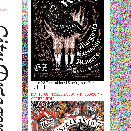
Le 28 Thermidor/15 août, jour férié
s [ ... ]
DIM 16/08 : FOSSILIZATION + PHOBOCOSM +
GROTESQUERIE