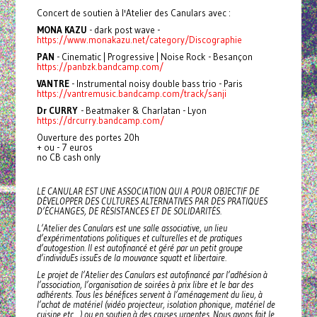
Concert de soutien à l'Atelier des Canulars avec :
MONA KAZU
- dark post wave -
https://www.monakazu.net/category/Discographie
PAN
- Cinematic | Progressive | Noise Rock - Besançon
https://panbzk.bandcamp.com/
VANTRE
- Instrumental noisy double bass trio - Paris
https://vantremusic.bandcamp.com/track/sanji
Dr CURRY
- Beatmaker & Charlatan - Lyon
https://drcurry.bandcamp.com/
Ouverture des portes 20h
+ ou - 7 euros
no CB cash only
LE CANULAR EST UNE ASSOCIATION QUI A POUR OBJECTIF DE
DÉVELOPPER DES CULTURES ALTERNATIVES PAR DES PRATIQUES
D’ÉCHANGES, DE RÉSISTANCES ET DE SOLIDARITÉS.
L’Atelier des Canulars est une salle associative, un lieu
d’expérimentations politiques et culturelles et de pratiques
d’autogestion. Il est autofinancé et géré par un petit groupe
d’individuEs issuEs de la mouvance squatt et libertaire.
Le projet de l’Atelier des Canulars est autofinancé par l’adhésion à
l’association, l’organisation de soirées à prix libre et le bar des
adhérents. Tous les bénéfices servent à l’aménagement du lieu, à
l’achat de matériel (vidéo projecteur, isolation phonique, matériel de
cuisine etc…) ou en soutien à des causes urgentes. Nous avons fait le