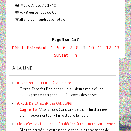
🚂 Métro A jusqu’à 1H40
💸 +/- 8 euros, pas de CB !
🧚affiche par Tendresse Totale
Page 9 sur 147
Début
Précédent
4
5
6
7
8
9
10
11
12
13
Suivant
Fin
A LA UNE
Trrrans Zero a un truc à vous dire
Grrrnd Zero fait l’objet depuis plusieurs mois d’une
campagne de dénigrement, à travers des prises de...
SURVIE DE L'ATELIER DES CANULARS
Cagnotte
L’Atelier des Canulars a eu une fin d'année
bien mouvementée : - Fin octobre le lieu a...
Alors c'est vrai, tu t'es enfin décidé à rejoindre Grrrndzero?
Si tu es arrivé sur cette page, c'est que tu envisages de