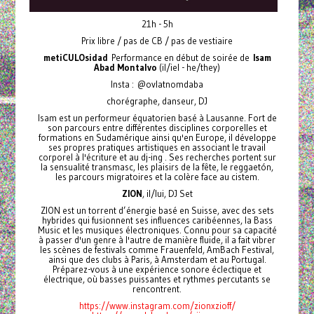
21h - 5h
Prix libre / pas de CB / pas de vestiaire
metiCULOsidad
Performance en début de soirée de
Isam
Abad Montalvo
(il/iel - he/they)
Insta : @ovlatnomdaba
chorégraphe, danseur, DJ
Isam est un performeur équatorien basé à Lausanne. Fort de
son parcours entre différentes disciplines corporelles et
formations en Sudamérique ainsi qu'en Europe, il développe
ses propres pratiques artistiques en associant le travail
corporel à l'écriture et au dj-ing . Ses recherches portent sur
la sensualité transmasc, les plaisirs de la fête, le reggaetón,
les parcours migratoires et la colère face au cistem.
ZION
, il/lui, DJ Set
ZION est un torrent d’énergie basé en Suisse, avec des sets
hybrides qui fusionnent ses influences caribéennes, la Bass
Music et les musiques électroniques. Connu pour sa capacité
à passer d'un genre à l'autre de manière fluide, il a fait vibrer
les scènes de festivals comme Frauenfeld, AmBach Festival,
ainsi que des clubs à Paris, à Amsterdam et au Portugal.
Préparez-vous à une expérience sonore éclectique et
électrique, où basses puissantes et rythmes percutants se
rencontrent.
https://www.instagram.com/zionxzioff/