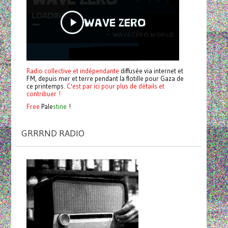
Radio collective et indépendante
diffusée via internet et
FM, depuis mer et terre pendant la flotille pour Gaza de
ce printemps.
C'est par ici pour plus de détails et
contribuer !
Free
Pale
stine
!
GRRRND RADIO