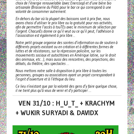
choix de l’énergie renouvelable (avec Enercoop) et d’une bière bio
artisanale (Brasserie du Pilât) pour le bar ce qui correspond à une
volonté de consommer autrement.
En dehors du bar où la plupart des boissons sont à prix fixe, nous
avons choisi d’utiliser le prix libre ou la gratuité pour nos activités,
afin de permettre l’accès à touTEs avec le minimum de sélection par
l’argent. ChacunEs donne ce qu’il veut ou ce qu’il peut, l’adhésion à
l’association est également à prix libre…
Notre petit groupe organise des soirées d’information ou de soutien à
différents projets existant ou en création et à différentes formes de
luttes et de résistances, sur la répression policière, sur les
mouvements sociaux et autochtones en Amérique latine, sur le droit
des animaux, etc…), mais aussi des rencontres, des projections, des
débats, du théâtre, des spectacles …
Nous mettons notre salle à disposition à prix libre à toutes les
personnes, groupes ou associations ayant un projet correspondant à
l’esprit d’ouverture et à l’éthique du lieu.
Ce lieu n’existant que par la volonté des gens d’y faire quelque chose,
il ne tient plus qu’à vous de venir et d’y participer …
VEN 31/10 : H_U_T_ + KRACHYM
+ WUKIR SURYADI & DAVIDX