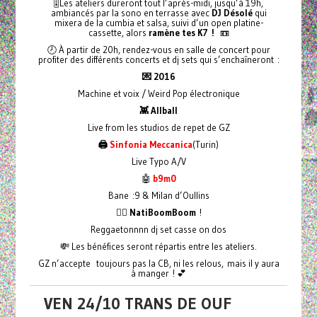
🎚️Les ateliers dureront tout l’après-midi, jusqu’à 19h,
ambiancés par la sono en terrasse avec
DJ Désolé
qui
mixera de la cumbia et salsa, suivi d’un open platine-
cassette, alors
ramène tes K7 !
📼
🕗 À partir de 20h, rendez-vous en salle de concert pour
profiter des différents concerts et dj sets qui s’enchaîneront :
💌 2016
Machine et voix / Weird Pop électronique
👾 Allball
Live from les studios de repet de GZ
🖨️
Sinfonia Meccanica
(Turin)
Live Typo A/V
🤖
b9m0
Bane :9 & Milan d’Oullins
❤️‍🔥 NatiBoomBoom
!
Reggaetonnnn dj set casse on dos
💸 Les bénéfices seront répartis entre les ateliers.
GZ n’accepte toujours pas la CB, ni les relous, mais il y aura
à manger ! 💕
VEN 24/10 TRANS DE OUF