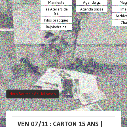
Manifeste
Agenda gz
Mag
les Ateliers de
Agenda passé
Ima
GZ
Archiv
Infos pratiques
Cha
Rejoindre gz
Nous Soutenir Via HelloAsso
VEN 07/11 : CARTON 15 ANS |