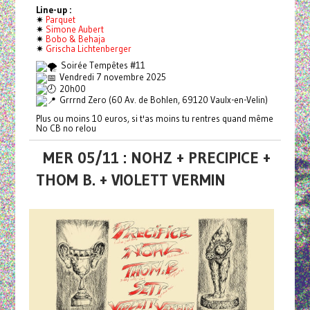
Line-up :
✷
Parquet
✷
Simone Aubert
✷
Bobo & Behaja
✷
Grischa Lichtenberger
Soirée Tempêtes #11
Vendredi 7 novembre 2025
20h00
Grrrnd Zero (60 Av. de Bohlen, 69120 Vaulx-en-Velin)
Plus ou moins 10 euros, si t'as moins tu rentres quand même
No CB no relou
MER 05/11 : NOHZ + PRECIPICE +
THOM B. + VIOLETT VERMIN