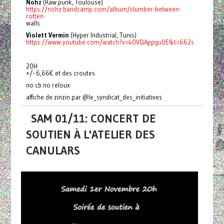
Nohz
(Raw punk, Toulouse)
https://nohz.bandcamp.com/album/slumber-between-
rotten-
walls
Violett Vermin
(Hyper Industrial, Tunis)
https://www.youtube.com/watch?v=40VQAppgu0E&t=662s
20H
+/- 6,66€ et des croutes
no cb no reloux
affiche de zinzin par @le_syndicat_des_initiatives
SAM 01/11: CONCERT DE
SOUTIEN À L'ATELIER DES
CANULARS