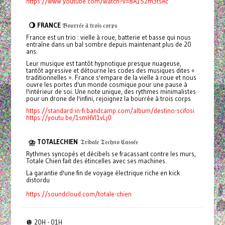
https://www.youtube.com/watch?v=8A1S2m3tsAc
🌖 FRANCE
𝔅𝔬𝔲𝔯𝔯𝔢́𝔢 𝔞̀ 𝔱𝔯𝔬𝔦𝔰 𝔠𝔬𝔯𝔭𝔰
France est un trio : vielle à roue, batterie et basse qui nous
entraîne dans un bal sombre depuis maintenant plus de 20
ans.
Leur musique est tantôt hypnotique presque nuageuse,
tantôt agressive et détourne les codes des musiques dites «
traditionnelles ». France s'empare de la vielle à roue et nous
ouvre les portes d'un monde cosmique pour une pause à
l'intérieur de soi. Une note unique, des rythmes minimalistes
pour un drone de l'infini, rejoignez la bourrée à trois corps
https://standard-in-fi.bandcamp.com/album/destino-scifosi
https://youtu.be/1smHVI1vLj0
⛈️ TOTALECHIEN
𝔗𝔯𝔦𝔟𝔞𝔩𝔢 𝔗𝔢𝔠𝔥𝔫𝔬 ℭ𝔞𝔰𝔰𝔢́𝔢
Rythmes syncopés et décibels se fracassant contre les murs,
Totale Chien fait des étincelles avec ses machines.
La garantie d'une fin de voyage électrique riche en kick
distordu
https://soundcloud.com/totale-chien
🪩 20H - 01H