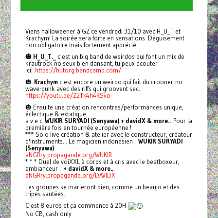
Viens halloweener à GZ ce vendredi 31/10 avec H_U_T et
Krachym! La soirée sera forte en sensations. Déguisement
non obligatoire mais fortement apprécié.
🎃 H_U_T._
c'est un big band de weirdos qui font un mix de
krautrock noiseux bien dansant, tu peux écouter
ici:
https://hutorg.bandcamp.com/
🎃
Krachym
c'est encore un weirdo qui fait du crooner-no
wave-punk avec des riffs qui groovent sec.
https://youtu.be/Z2Tk4h4KSvo
🎃 Ensuite une création rencontres/performances unique,
éclectique & extatique
a v e c
WUKIR SURYADI (Senyawa) + davidX & more..
Pour la
première fois en tournée européenne !
*** Solo live création & atelier avec le constructeur, créateur
d'instruments... Le magicien indonésien :
WUKIR SURYADI
(Senyawa)
aNGRry.propagande.org/WUKIR
* * * Duel de voiXXL à corps et à cris avec le beatboxeur,
ambianceur :
+ davidX & more..
aNGRry.propagande.org/DAVIDX
Les groupes se marieront bien, comme un beaujo et des
tripes sautées.
C'est 8 euros et ça commence à 20H
No CB, cash only