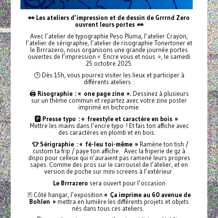
👀 Les ateliers d’impression et de dessin de Grrrnd Zero
ouvrent leurs portes
👀
Avec l’atelier de typographie Peso Pluma, l’atelier Crayon,
l’atelier de sérigraphie, l’atelier de risographie Tonertoner et
le Brrrazero, nous organisons une grande journée portes
ouvertes de l’impression « Encre vous et nous », le samedi
25 octobre 2025.
🕒 Dès 15h, vous pourrez visiter les lieux et participer à
différents ateliers :
🖨️
Risographie : « one page zine ».
Dessinez à plusieurs
sur un thème commun et repartez avec votre zine poster
imprimé en bichromie.
🅿️
Presse typo : « freestyle et caractère en bois »
Mettre les mains dans l’encre typo ! Et fais ton affiche avec
des caractères en plomb et en bois.
👕 Sérigraphie : « fé-leu toi-même »
Ramène ton tish /
custom ta frip / paye ton affiche. Avec la friperie de gz à
dispo pour celleux qui n’auraient pas ramené leurs propres
sapes. Comme des pros sur le carrousel de l’atelier, et en
version de poche sur mini screens à l’extérieur.
Le Brrrazero
sera ouvert pour l’occasion
🃏 Côté hangar, l’exposition
« Ça imprime au 60 avenue de
Bohlen »
mettra en lumière les différents projets et objets
nés dans tous ces ateliers.