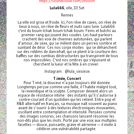
https://soundcloud.com/ziiooon
Lula666
, elle, DJ Set
Rennes
La ville est grise et froide. Ici, l'on rêve de caves, on rêve de
lieux à nous, on rêve de fleurs et nuits sans lune. Lula666
c'est du boum tchak boum tchak boum. Fems et butchs au
premier rang qui jouent des coudes. Les haut-parleurs
crachent des voix de chiennes autotunées, qui parlent
d’amour, de sexe, qui se mêlent dans un perreo sombre et
suintant de désir. Ces nos corpx moites qui se déhanchent
sur des riddims de dancehall, qui se plient à la courbure des
baffles sur des cumbias déstructurées qui transpirent de tous
nos impossibles. C'est nos ombres qui s'épuisent et
cherchent la lueur et la fête à en crever.
Instagram : @lula_sixsixsix
T.imée, Concert
Pour T.imé, la douceur n’a pas toujours été donnée.
Longtemps perçue comme une faille, il l’habite malgré tout,
la revendique et la sculpte. Composer devient alors un
espace de résistance intime : des instants qu’il s’autorise à
contre-courant d’un quotidien qui les retient. Entre pop et
R&B alternatif en français, sa musique naît souvent au piano
avant de s’ouvrir à des textures électroniques mouvantes,
oscillant entre contemplation et intensité. Pensées comme
des images sonores, ses chansons laissent résonner les
non-dits plus que les mots. Porté par une voix aux multiples
facettes — douce, puissante, grave et aérienne — il invite à
célébrer une vulnérabilité partagée.