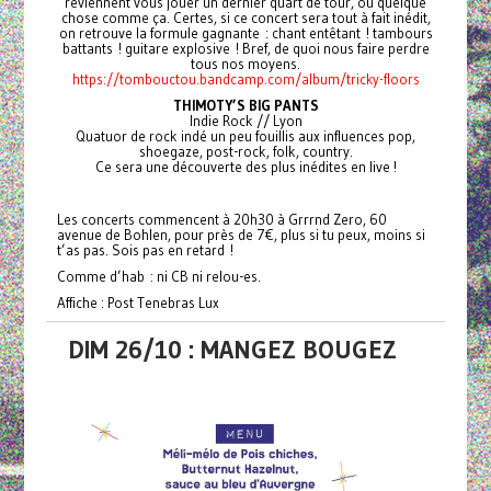
reviennent vous jouer un dernier quart de tour, ou quelque
chose comme ça. Certes, si ce concert sera tout à fait inédit,
on retrouve la formule gagnante : chant entêtant ! tambours
battants ! guitare explosive ! Bref, de quoi nous faire perdre
tous nos moyens.
https://tombouctou.bandcamp.com/album/tricky-floors
THIMOTY’S BIG PANTS
Indie Rock // Lyon
Quatuor de rock indé un peu fouillis aux influences pop,
shoegaze, post-rock, folk, country.
Ce sera une découverte des plus inédites en live !
Les concerts commencent à 20h30 à Grrrnd Zero, 60
avenue de Bohlen, pour près de 7€, plus si tu peux, moins si
t’as pas. Sois pas en retard !
Comme d’hab : ni CB ni relou-es.
Affiche : Post Tenebras Lux
DIM 26/10 : MANGEZ BOUGEZ