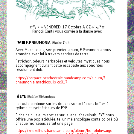
✩°｡⋆˙⟡ VENDREDI 17 Octobre À GZ ⟡˙⋆｡°✩
Panotii Cantii vous convie à la danse avec
🐦‍⬛ F.PNEUMONIA
𝔅𝔞𝔯𝔡𝔢 𝔇𝔲𝔟
Avec Machicoulis, son premier album, F.Pneumonia nous
emmène avec lui à travers sentiers de terre.
Petrichor, odeurs herbacées et veloutes mystiques nous
accompagnent durant cette escapade aux sonorités
résolument dub.
https://carpacciocathedrale.bandcamp.com/album/f-
pneumonia-machicoulis-cc017
🕯️ EYE
𝔅𝔞𝔩𝔞𝔡𝔢 𝔐𝔢́𝔠𝔞𝔫𝔦𝔮𝔲𝔢
La route continue sur les douces sonorités des boîtes à
rythme et synthétiseurs de EYE.
Riche de plusieurs sorties sur le label Knekelhuis, EYE nous
offrira une pop acidulée, tel un mélancolique conte coloré où
chaque morceaux serait une page
https://knekelhuis.bandcamp.com/album/honolulu-saigon