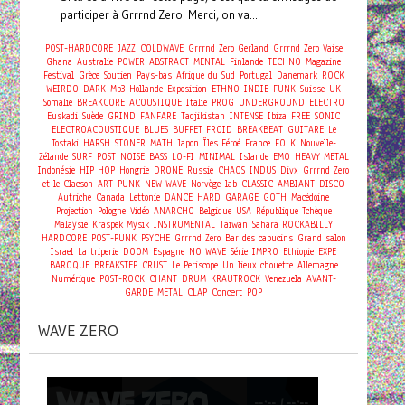
participer à Grrrnd Zero. Merci, on va...
POST-HARDCORE
JAZZ
COLDWAVE
Grrrnd Zero Gerland
Grrrnd Zero Vaise
Ghana
Australie
POWER
ABSTRACT
MENTAL
Finlande
TECHNO
Magazine
Festival
Grèce
Soutien
Pays-bas
Afrique du Sud
Portugal
Danemark
ROCK
WEIRDO
DARK
Mp3
Hollande
Exposition
ETHNO
INDIE
FUNK
Suisse
UK
Somalie
BREAKCORE
ACOUSTIQUE
Italie
PROG
UNDERGROUND
ELECTRO
Euskadi
Suède
GRIND
FANFARE
Tadjikistan
INTENSE
Ibiza
FREE
SONIC
ELECTROACOUSTIQUE
BLUES
BUFFET FROID
BREAKBEAT
GUITARE
Le
Tostaki
HARSH
STONER
MATH
Japon
Îles Féroé
France
FOLK
Nouvelle-
Zélande
SURF
POST
NOISE
BASS
LO-FI
MINIMAL
Islande
EMO
HEAVY METAL
Indonésie
HIP HOP
Hongrie
DRONE
Russie
CHAOS
INDUS
Divx
Grrrnd Zero
et le Clacson
ART
PUNK
NEW WAVE
Norvège
lab
CLASSIC
AMBIANT
DISCO
Autriche
Canada
Lettonie
DANCE
HARD
GARAGE
GOTH
Macédoine
Projection
Pologne
Vidéo
ANARCHO
Belgique
USA
République Tchèque
Malaysie
Kraspek Mysik
INSTRUMENTAL
Taiwan
Sahara
ROCKABILLY
HARDCORE
POST-PUNK
PSYCHE
Grrrnd Zero
Bar des capucins
Grand salon
Israel
La triperie
DOOM
Espagne
NO WAVE
Série
IMPRO
Ethiopie
EXPE
BAROQUE
BREAKSTEP
CRUST
Le Periscope
Un lieux chouette
Allemagne
Numérique
POST-ROCK
CHANT
DRUM
KRAUTROCK
Venezuela
AVANT-
Concert
GARDE
METAL
CLAP
POP
WAVE ZERO