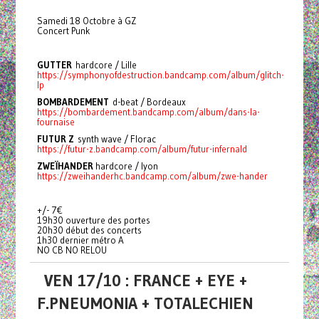
Samedi 18 Octobre à GZ
Concert Punk
GUTTER
hardcore / Lille
https://symphonyofdestruction.bandcamp.com/album/glitch-
lp
BOMBARDEMENT
d-beat / Bordeaux
https://bombardement.bandcamp.com/album/dans-la-
fournaise
FUTUR Z
synth wave / Florac
https://futur-z.bandcamp.com/album/futur-infernald
ZWEÏHANDER
hardcore / lyon
https://zweihanderhc.bandcamp.com/album/zwe-hander
+/- 7€
19h30 ouverture des portes
20h30 début des concerts
1h30 dernier métro A
NO CB NO RELOU
VEN 17/10 : FRANCE + EYE +
F.PNEUMONIA + TOTALECHIEN