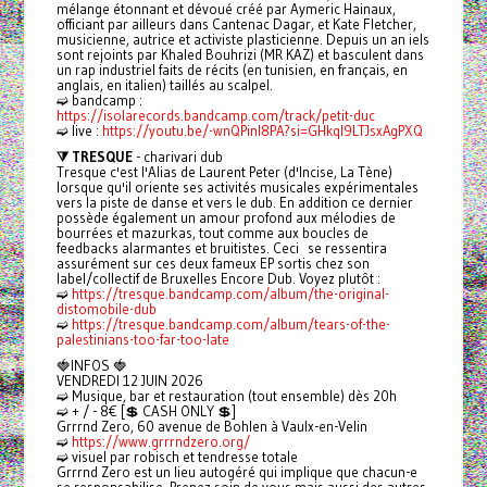
mélange étonnant et dévoué créé par Aymeric Hainaux,
officiant par ailleurs dans Cantenac Dagar, et Kate Fletcher,
musicienne, autrice et activiste plasticienne. Depuis un an iels
sont rejoints par Khaled Bouhrizi (MR KAZ) et basculent dans
un rap industriel faits de récits (en tunisien, en français, en
anglais, en italien) taillés au scalpel.
➫ bandcamp :
https://isolarecords.bandcamp.com/track/petit-duc
➫ live :
https://youtu.be/-wnQPinl8PA?si=GHkql9LTJsxAgPXQ
⧩ TRESQUE
- charivari dub
Tresque c'est l'Alias de Laurent Peter (d'Incise, La Tène)
lorsque qu'il oriente ses activités musicales expérimentales
vers la piste de danse et vers le dub. En addition ce dernier
possède également un amour profond aux mélodies de
bourrées et mazurkas, tout comme aux boucles de
feedbacks alarmantes et bruitistes. Ceci se ressentira
assurément sur ces deux fameux EP sortis chez son
label/collectif de Bruxelles Encore Dub. Voyez plutôt :
➫
https://tresque.bandcamp.com/album/the-original-
distomobile-dub
➫
https://tresque.bandcamp.com/album/tears-of-the-
palestinians-too-far-too-late
🍓INFOS 🍓
VENDREDI 12 JUIN 2026
➫ Musique, bar et restauration (tout ensemble) dès 20h
➫ + / - 8€ [💲 CASH ONLY 💲]
Grrrnd Zero, 60 avenue de Bohlen à Vaulx-en-Velin
➫
https://www.grrrndzero.org/
➫ visuel par robisch et tendresse totale
Grrrnd Zero est un lieu autogéré qui implique que chacun-e
se responsabilise. Prenez soin de vous mais aussi des autres.