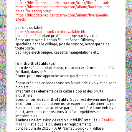
https://bloodstereo.bandcamp.com/track/the-glue-tank
https://bloodstereo.bandcamp.com/album/background-
noise-for-eating-soup
https://bloodstereo.bandcamp.com/album/therapeutic-
effects
patrons du label:
https://chocolatemonk.co.uk/available.html
Un label indépendant prolifique dirigé par Nyoukis.
Entre autre avec: Hannah Ellul et Aaron Dilloway.
specialise dans le collage, poesie sonore, avant garde de
toute sorte,
babillage electronique, cassette manipulations etc.
I dm the theft able (us):
nom de scène de Skot Spear, musicien expérimental basé à
Portland, dans le Maine.
Connu pour une approche avant-gardiste de la musique.
Spear crée des collages sonores à partir de « voix et de sons
d'objets »,
intégrant des éléments de la culture pop et des bruits
industriels.
Sous le nom de
id m theft able
, Spear est devenu une figure
incontournable de la scène noise expérimentale américaine.
Sa production se caractérise par une frontière floue entre vie
et art, avec des compositions à la fois répétitives et
imprévisibles.
Il anime une émission de radio sur WMPG intitulée «
Rssd Uul
Maang
» et a publié plusieurs enregistrements,
dont l'album de 2016 « A ❤️ Named Spooky », diffusé