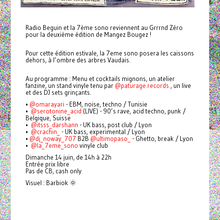
Radio Beguin et la 7ème sono reviennent au Grrrnd Zéro
pour la deuxième édition de Mangez Bougez !
Pour cette édition estivale, la 7eme sono posera les caissons
dehors, à l’ombre des arbres Vaudais.
Au programme : Menu et cocktails mignons, un atelier
fanzine, un stand vinyle tenu par
@paturage.records
, un live
et des DJ sets grinçants.
•⁠
@omarayari
- EBM, noise, techno / Tunisie
•⁠ ⁠⁠
@serotonine_acid
(LIVE) - 90’s rave, acid techno, punk /
Belgique, Suisse
•⁠ ⁠⁠⁠
@itsss_darshann
- UK bass, post club / Lyon
•⁠ ⁠⁠
@crachin_
- UK bass, experimental / Lyon
•⁠
@dj_noway_707
B2B
@ultimopaso_
- Ghetto, break / Lyon
•⁠ ⁠
@la_7eme_sono
vinyle club
Dimanche 14 juin, de 14h à 22h
Entrée prix libre
Pas de CB, cash only
Visuel : Barbiok 🌞