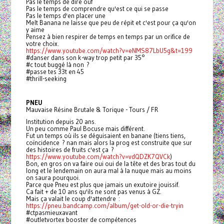
Pas le temps de dire ouf
Pas le temps de comprendre qu'est ce qui se passe
Pas le temps d'en placer une
Melt Banana ne laisse que peu de répit et c'est pour ça qu'on
y aime
Pensez à bien respirer de temps en temps par un orifice de
votre choix.
https://www.youtube.com/watch?v=eNMS87LbU5g&t=199
#danser dans son k-way trop petit par 35°
#c tout buggé là non ?
#passe tes 33t en 45
#thrill-seeking
PNEU
Mauvaise Résine Brutale & Torique - Tours / FR
Institution depuis 20 ans.
Un peu comme Paul Bocuse mais différent.
Fut un temps où ils se déguisaient en banane (tiens tiens,
coïncidence ? nan mais alors la prog est construite que sur
des histoires de fruits c'est ça ?
https://www.youtube.com/watch?v=vdQDZK7QVCk
)
Bon, en gros on va faire oui oui de la tête et des bras tout du
long et le lendemain on aura mal à la nuque mais au moins
on saura pourquoi.
Parce que Pneu est plus que jamais un exutoire jouissif.
Ca fait + de 10 ans qu'ils ne sont pas venus à GZ.
Mais ça valait le coup d'attendre :
https://pneu.bandcamp.com/album/get-old-or-die-tryin
#ctpasmieuxavant
#outletvortex booster de compétences