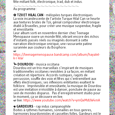
fête mêlant folk, électronique, trad, dub et indus.
𓂃𓂃𓂃𓂃𓂃𓂃𓂃𓂃𓂃𓂃𓂃𓂃𓂃𓂃𓂃𓂃𓂃
Au programme :
✿ TZII ET HILAL CAN
- mélopées turques électroniques
La voix incandescente de l’artiste Turque Hilal Can se heurte
aux textures brutes de Tzii, génial compositeur électronique
établi à Bruxelles, pour créer une musique suspendue, fragile
et envoûtante.
Leur album sorti en novembre dernier chez Teenage
Menopause ouvre un monde fêlé, vibrant encore des échos
d’instants passés réels ou imaginés donnant à cette
narration électronique onirique, une rassurante patine
surannée aux couleurs du Bosphore.
➫
https://teenagemenopause.bandcamp.com/album/hayalet-
k-r-klar
𓅩 DOURDOU
- musica occitana
Dourdou est un trio marseillais s’inspirant de musiques
traditionnelles occitanes revisitées à sa façon, en mêlant
création et répertoire. Accords rustiques, ragots de
percussion, souffle des voix et fifres qui s’entremêlent aux
effets électroniques; ses inflexions entêtantes exaltent le
folklore. Imprévisible et envoûtante, la musique de Dourdou
est une invitation irrésistible à danser, ponctuée de pause au
sein de mondes disparus. Pas d’enregistrement studio pour
le moment, ça se découvre en live.
➫ live:
https://www.youtube.com/watch?v=ymQeMdUW4mA
𖦹 GARDEURS
- rap indus campanophile
Boites à rythmes humaines, sonnailles en tous genres,
harmonies bourdonnistes et cassettes folles, Gardeurs est le