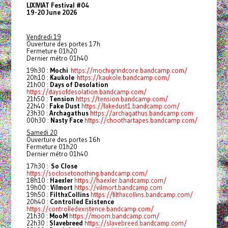
LIXIVIAT Festival #04
19-20 June 2026
Vendredi 19
Ouverture des portes 17h
Fermeture 01h20
Dernier métro 01h40
19h30 :
Mochi
https://mochigrindcore.bandcamp.com/
20h10 :
Kaukole
https://kaukole.bandcamp.com/
21h00 :
Days of Desolation
https://daysofdesolation.bandcamp.com/
21h50 :
Tension
https://tension.bandcamp.com/
22h40 :
Fake Dust
https://fakedust1.bandcamp.com/
23h30 :
Archagathus
https://archagathus.bandcamp.com
00h30 :
Nasty Face
https://choothartapes.bandcamp.com/
Samedi 20
Ouverture des portes 16h
Fermeture 01h20
Dernier métro 01h40
17h30 :
So Close
https://soclosetonothing.bandcamp.com/
18h10 :
Haexler
https://haexler.bandcamp.com/
19h00 :
Vilmort
https://vilmort.bandcamp.com
19h50 :
FilthxCollins
https://filthxcollins.bandcamp.com/
20h40 :
Controlled Existence
https://controlledexistence.bandcamp.com/
21h30 :
MooM
https://moom.bandcamp.com/
22h30 :
Slavebreed
https://slavebreed.bandcamp.com/