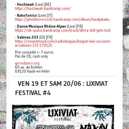
-
Hochiwah
(Live) [BE]
https://hochiwah.bandcamp.com/
-
Kakofonico
(Live) [IT]
https://phobhorecords.bandcamp.com/album/landjakaku
-
Danse Musique Rhône-Alpes
(Live) [FR]
https://sfx-space.bandcamp.com/track/dmra-shit-gets-lost
-
Sabines.333
(DJ) [FR]
https://soundcloud.com/radiobeguin/beguin-live-sessions-
w-sabines-333-170125
Prix conseillé +- 7 euros
Pas de CB, cash only
grrrndzero.org
60 av. de Bohlen
69120 Vaulx-en-Velin
VEN 19 ET SAM 20/06 : LIXIVIAT
FESTIVAL #4