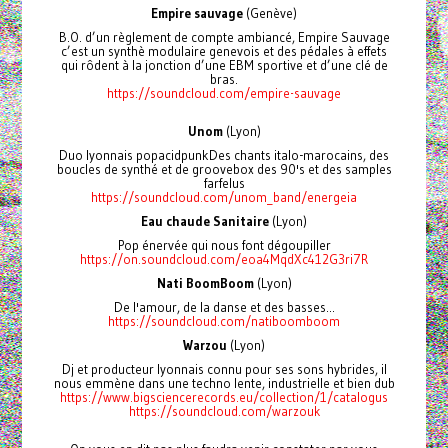
Empire sauvage
(Genève)
B.O. d’un règlement de compte ambiancé, Empire Sauvage
c’est un synthè modulaire genevois et des pédales à effets
qui rôdent à la jonction d’une EBM sportive et d’une clé de
bras.
https://soundcloud.com/empire-sauvage
Unom
(Lyon)
Duo lyonnais popacidpunkDes chants italo-marocains, des
boucles de synthé et de groovebox des 90's et des samples
farfelus
https://soundcloud.com/unom_band/energeia
Eau chaude Sanitaire
(Lyon)
Pop énervée qui nous font dégoupiller
https://on.soundcloud.com/eoa4MqdXc412G3ri7R
Nati BoomBoom
(Lyon)
De l'amour, de la danse et des basses...
https://soundcloud.com/natiboomboom
Warzou
(Lyon)
Dj et producteur lyonnais connu pour ses sons hybrides, il
nous emmène dans une techno lente, industrielle et bien dub
https://www.bigsciencerecords.eu/collection/1/catalogus
https://soundcloud.com/warzouk