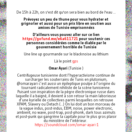
De 15h à 22h, on s'est dit qu'on sera bien au bord de l'eau ...
Prévoyez un peu de thune pour vous hydrater et
grignoter et aussi pour un prix libre en soutien aux
amixes de Tunisie emprisonnéxs
D'ailleurs vous pouvez aller sur ce lien
https://gofund.me/e6a611721
pour soutenir ces
personnes considérées comme le diable par le
gouvernement horrible de Tunisie
Une line up gourmande sur le blacknoise au lithium
Là le point
gps
Omar Ayari
(Tunisie )
Centrifugeuse tunisienne dont l’hyperactivisme continue de
surcharger les souterrains de Tunis en plutonium,
@omarayari c’est aussi un épileptique poulpe à l’origine du
tournant radicalement nihiliste de la scène tunisienne.
Puisant son inspiration de la pègre électronique russe dans
laquelle il a baigné, il devient à son retour la main laborieuse
d’une kyrielle de collectives parmi lesquelles on retrouve
XPAM, Slavery ou Detach (...) On lui doit un bon morceau de
la vague indus, post-indus, EBM, noise, power electronic,
ambient, no wave, post-trap, post-phonk, dark tous azimuts
et post-punk qui gangrène la capitale pour le plus gros plaisir
du ministère de l’intérieur.
https://soundcloud.com/omar-ayari-1