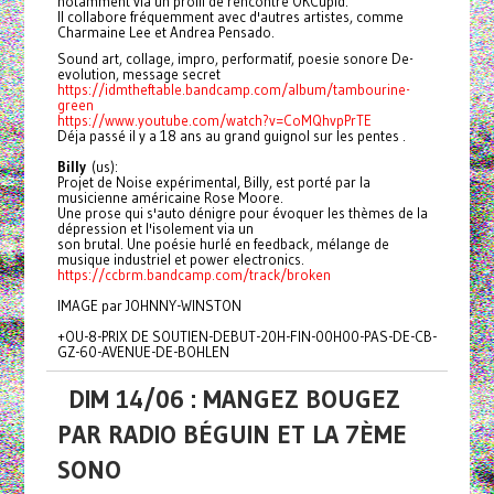
notamment via un profil de rencontre OKCupid.
Il collabore fréquemment avec d'autres artistes, comme
Charmaine Lee et Andrea Pensado.
Sound art, collage, impro, performatif, poesie sonore De-
evolution, message secret
https://idmtheftable.bandcamp.com/album/tambourine-
green
https://www.youtube.com/watch?v=CoMQhvpPrTE
Déja passé il y a 18 ans au grand guignol sur les pentes .
B
illy
(us):
Projet de Noise expérimental, Billy, est porté par la
musicienne américaine Rose Moore.
Une prose qui s'auto dénigre pour évoquer les thèmes de la
dépression et l'isolement via un
son brutal. Une poésie hurlé en feedback, mélange de
musique industriel et power electronics.
https://ccbrm.bandcamp.com/track/broken
IMAGE par JOHNNY-WINSTON
+OU-8-PRIX DE SOUTIEN-DEBUT-20H-FIN-00H00-PAS-DE-CB-
GZ-60-AVENUE-DE-BOHLEN
DIM 14/06 : MANGEZ BOUGEZ
PAR RADIO BÉGUIN ET LA 7ÈME
SONO