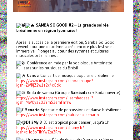
SAMBA SO GOOD #2 – La grande soirée
brésilienne en région lyonnaise !
Après le succès de la première édition, Samba So Good
revient pour une deuxième soirée encore plus festive et
immersive ! Plongez au cœur des rythmes et cultures
musicales brésiliennes :
Conférence animée par la sociologue Antoinette
Kuijlaars sur les musiques du Brésil
Canoa
Concert de musique populaire brésilienne
https://www.instagram.com/canoagroupe?
igsh=ZWRjZ2w1a2x4cGdk
Roda de samba (Groupe
Sambadass
+ Roda ouverte)
https://www.instagram.com/_sambadass_?
igsh=MW0ya203Ym53emFmYw==
Senario
Spectacle de percussions et danse brésilienne
https://www.instagram.com/batucada_senario...
DJ âMy B
DJ set tropical pour danser jusqu'à 1h
https://www.instagram.com/dj.amy.b?
igsh=cHo3bTlhYWZta3Rm
Organisée par l’école de samba Senario, créée en