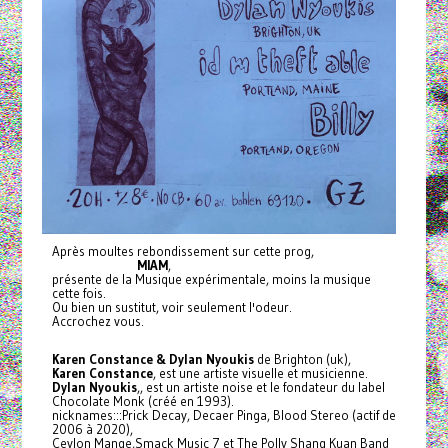
Après moultes rebondissement sur cette prog,
MIAM
,
présente de la Musique expérimentale, moins la musique
cette fois.
Ou bien un sustitut, voir seulement l'odeur.
Accrochez vous.
Karen Constance & Dylan Nyoukis
de Brighton (uk),
Karen Constance
, est une artiste visuelle et musicienne.
Dylan Nyoukis
,, est un artiste noise et le fondateur du label
Chocolate Monk (créé en 1993).
nicknames:::Prick Decay, Decaer Pinga, Blood Stereo (actif de
2006 à 2020),
Ceylon Mange,Smack Music 7 et The Polly Shang Kuan Band