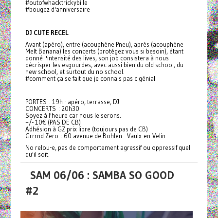
#outofwhacktrickybille
#bougez d'anniversaire
DJ CUTE RECEL
Avant (apéro), entre (acouphène Pneu), après (acouphène
Melt Banana) les concerts (protégez vous si besoin), étant
donné l'intensité des lives, son job consistera à nous
décrisper les esgourdes, avec aussi bien du old school, du
new school, et surtout du no school.
#comment ça se fait que je connais pas c génial
PORTES : 19h - apéro, terrasse, DJ
CONCERTS : 20h30
Soyez à l'heure car nous le serons.
+/- 10€ (PAS DE CB)
Adhésion à GZ prix libre (toujours pas de CB)
Grrrnd Zero : 60 avenue de Bohlen - Vaulx-en-Velin
No relou-e, pas de comportement agressif ou oppressif quel
qu'il soit.
SAM 06/06 : SAMBA SO GOOD
#2