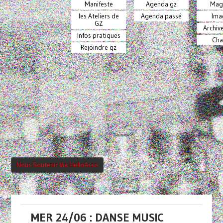
Manifeste
Agenda gz
Mag
les Ateliers de
Agenda passé
Ima
GZ
Archiv
Infos pratiques
Cha
Rejoindre gz
Nous Soutenir Via HelloAsso
MER 24/06 : DANSE MUSIC