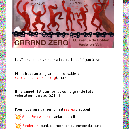
La Vélorution Universelle a lieu du 12 au 14 juin à Lyon !
Milles trucs au programme (trouvable ici :
velorutionuniverselle.org
), mais ....
!!! le samedi 13 Juin soir, c'est la grande fête
vélorutionnaire au GZ !!!!!
Pour nous faire danser, on est
ravi.es
d'accueillir :
Villeur'brass band
: fanfare du kiff
Pondérale
: punk clermontois qui envoie du lourd