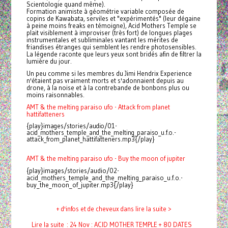
Scientologie quand même).
Formation animiste à géométrie variable composée de
copins de Kawabata, serviles et "expérimentés" (leur dégaine
à peine moins freaks en témoigne), Acid Mothers Temple se
plait visiblement à improviser (très fort) de longues plages
instrumentales et subliminales vantant les mérites de
friandises étranges qui semblent les rendre photosensibles.
La légende raconte que leurs yeux sont bridés afin de filtrer la
lumière du jour.
Un peu comme si les membres du Jimi Hendrix Experience
n'étaient pas vraiment morts et s'adonnaient depuis au
drone, à la noise et à la contrebande de
bonbons
plus ou
moins raisonnables.
AMT & the melting paraiso ufo - Attack from planet
hattifatteners
{play}images/stories/audio/01-
acid_mothers_temple_and_the_melting_paraiso_u.f.o.-
attack_from_planet_hattifatteners.mp3{/play}
AMT & the melting paraiso ufo - Buy the moon of jupiter
{play}images/stories/audio/02-
acid_mothers_temple_and_the_melting_paraiso_u.f.o.-
buy_the_moon_of_jupiter.mp3{/play}
+ d'infos et de cheveux dans lire la suite >
Lire la suite : 24 Nov : ACID MOTHER TEMPLE + 80 DATES