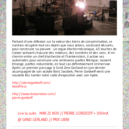
Partant d'une réflexion sur la valeur des biens de consommation, ce
nantais récupère tout ces objets que nous jetons, soi-disant désuets,
pour construire sa pieuvre : un orgue électro-mécanique, 45 touches de
clavier activant chacune des moteurs, des lumières et des sons. A mi-
chemin entre un chef d'orchestre et Frankenstein, il active ses
automates pour construire une ambiance parfois féérique, souvent
étrange, parfois industrielle, en tout cas définitivement immersive.
Après un premier passage à Grnd Zero Gerland en juin dernier
accompagné de son acolyte Boris Jacobek, Pierre Gordeeff vient une
nouvelle fois hanter notre salle d'exposition avec son hydre.
http://pierregordeeff.com/
WordPress
http://www.dailymotion.com/
pierre-gordeeff
Lire la suite : MAR 25 NOV // PIERRE GORDEEFF + 300mA
@ GRND GERLAND // PRIX LIBRE