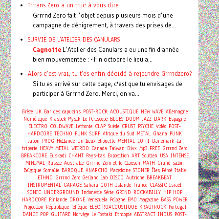
Trrrans Zero a un truc à vous dire
Grrrnd Zero fait l’objet depuis plusieurs mois d’une
campagne de dénigrement, à travers des prises de...
SURVIE DE L'ATELIER DES CANULARS
Cagnotte
L’Atelier des Canulars a eu une fin d'année
bien mouvementée : - Fin octobre le lieu a...
Alors c'est vrai, tu t'es enfin décidé à rejoindre Grrrndzero?
Si tu es arrivé sur cette page, c'est que tu envisages de
participer à Grrrnd Zero. Merci, on va...
Grèce
UK
Bar des capucins
POST-ROCK
ACOUSTIQUE
NEW WAVE
Allemagne
Numérique
Kraspek Mysik
Le Periscope
BLUES
DOOM
JAZZ
DARK
Espagne
ELECTRO
COLDWAVE
Lettonie
CLAP
Suède
CRUST
PSYCHE
Vidéo
POST-
HARDCORE
TECHNO
FUNK
SURF
Afrique du Sud
METAL
Ghana
PUNK
Japon
PROG
Hollande
Un lieux chouette
MENTAL
LO-FI
Danemark
La
triperie
HEAVY METAL
WEIRDO
Canada
Taiwan
Divx
Mp3
FREE
Grrrnd Zero
BREAKCORE
Euskadi
CHANT
Pays-bas
Exposition
ART
Soutien
USA
INTENSE
MINIMAL
Russie
Australie
Grrrnd Zero et le Clacson
MATH
Grand salon
Belgique
Somalie
BAROQUE
ANARCHO
Macédoine
STONER
Îles Féroé
Italie
ETHNO
Grrrnd Zero Gerland
lab
DISCO
Autriche
BREAKBEAT
INSTRUMENTAL
GARAGE
Sahara
GOTH
Islande
France
CLASSIC
Israel
SONIC
UNDERGROUND
Indonésie
Série
GRIND
ROCKABILLY
HIP HOP
HARDCORE
Finlande
DRONE
Venezuela
Pologne
EMO
Magazine
BASS
POWER
Projection
République Tchèque
ELECTROACOUSTIQUE
KRAUTROCK
Portugal
DANCE
POP
GUITARE
Norvège
Le Tostaki
Ethiopie
ABSTRACT
INDUS
POST-