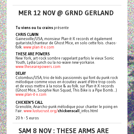
MER 12 NOV @ GRND GERLAND
Tu viens ou tu crains
présente
CHRIS CLAVIN
Gainesville/USA, monsieur Plan-it-X records et également
guitariste/chanteur de Ghost Mice, en solo cette fois. chaos-
folk.
www.plan-it-x.com
THESE
ARE
POWERS
New York, art-rock sombre rappelant parfois le vieux Sonic
Youth, Lydia Lunch ou la no-wave new-yorkaise.
www.thesearepowers.com
DELAY
Colombus/USA, trio de kids passionnés qui font du punk rock
mélodique comme vous en écoutiez avant d'être trop cools
et de vous mettre à la noise & au folk. sur Plan-it-X records
(Ghost Mice, Soophie Nun Squad, This Bike is a Pipe Bomb...)
www.plan-it-x.com
CHICKEN'S CALL
Grenoble, Anarcho-punk mélodique pour chanter le poing en
l'air.
www.lustucrust.org/
chickenscal
l
_infos.html
20 h - 5 euros
SAM 8 NOV : THESE ARMS ARE