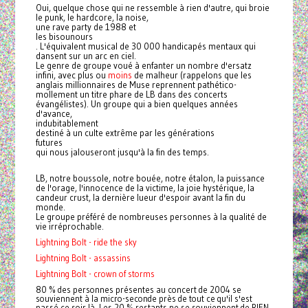
Oui, quelque chose qui ne ressemble à rien d'autre, qui broie
le punk, le hardcore, la noise,
une rave party de 1988 et
les bisounours
. L'équivalent musical de 30 000 handicapés mentaux qui
dansent sur un arc en ciel.
Le genre de groupe voué à enfanter un nombre d'ersatz
infini, avec plus ou
moins
de malheur (rappelons que les
anglais millionnaires de Muse reprennent pathético-
mollement un titre phare de LB dans des concerts
évangélistes). Un groupe qui a bien quelques années
d'avance,
indubitablement
destiné à un culte extrême par les générations
futures
qui nous jalouseront jusqu'à la fin des temps.
LB
, notre boussole, notre bouée, notre étalon, la puissance
de l'orage, l'innocence de la victime, la joie hystérique, la
candeur crust, la dernière lueur d'espoir avant la fin du
monde.
Le groupe préféré de nombreuses personnes à la qualité de
vie irréprochable.
Lightning Bolt - ride the sky
Lightning Bolt - assassins
Lightning Bolt - crown of storms
80 % des personnes présentes au concert de 2004 se
souviennent à la micro-seconde près de tout ce qu'il s'est
passé ce soir là. Les 20 % restants ne se souviennent de RIEN.