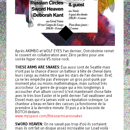
Après AKIMBO et WOLF EYES l'an dernier, Ostrobotnie remet
le couvert en collaboration avec Zéro jardins pour une
soirée hyper noise VS noise rock.
THESE ARMS ARE SNAKES:
Eux aussi sont de Seattle mais
n'ont pas la chance d'avoir un batteur à tête de cheval dans
leurs rangs au même titre que les stars de l'an dernier. Bref,
ça ne les empêche pas d'envoyer un gros post-punk par
moment plus ou moins mathématique, mais surtout très
accrocheur. Le genre de groupe qui a mis longtemps à
accoucher d'un album correct (c'est maintenant chose faite
avec le très bon Easter et le petit dernier Tail swallower and
Dove) mais qui n'a jamais volé sa réputation scénique. Le
chanteur a beau en faire des caisses ça fonctionne de la
première à la dernière minute. Et puis y a le bassiste de
BOTCH dedans.
www.myspace.com/thesearmsaresnakes
SWORD HEAVEN:
On ne savait pas trop d'où ils sortaient
mais ils ont fait un disque assez incroyable sur Load voilà