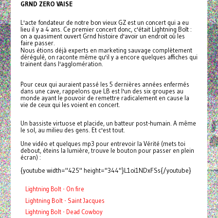
GRND ZERO VAISE
L'acte fondateur de notre bon vieux GZ est un concert qui a eu
lieu il y a 4 ans. Ce premier concert donc, c'était Lightning Bolt :
on a quasiment ouvert Grnd histoire d'avoir un endroit où les
faire passer.
Nous étions déjà experts en marketing sauvage complètement
dérégulé, on raconte même qu'il y a encore quelques affiches qui
trainent dans l'agglomération.
Pour ceux qui auraient passé les 5 dernières années enfermés
dans une cave, rappelons que
LB
est l'un des six groupes au
monde ayant le pouvoir de remettre radicalement en cause la
vie de ceux qui les voient en concert.
Un bassiste virtuose et placide, un batteur post-humain. A même
le sol, au milieu des gens. Et c'est tout.
Une vidéo et quelques mp3 pour entrevoir la Vérité (mets toi
debout, éteins la lumière, trouve le bouton pour passer en plein
écran) :
{youtube width="425" height="344"}L1oi1NDxFSs{/youtube}
Lightning Bolt - On fire
Lightning Bolt - Saint Jacques
Lightning Bolt - Dead Cowboy