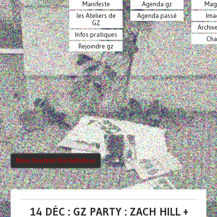
Manifeste
Agenda gz
Mag
les Ateliers de
Agenda passé
Ima
GZ
Archiv
Infos pratiques
Cha
Rejoindre gz
Nous Soutenir Via HelloAsso
14 DÉC : GZ PARTY : ZACH HILL +