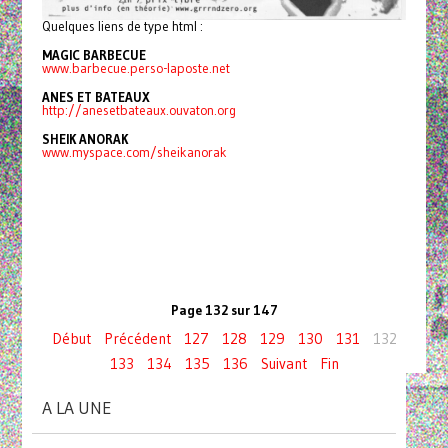
Quelques liens de type html :
MAGIC BARBECUE
www.barbecue.perso-laposte.net
ANES ET BATEAUX
http://anesetbateaux.ouvaton.org
SHEIK ANORAK
www.myspace.com/sheikanorak
Page 132 sur 147
Début
Précédent
127
128
129
130
131
132
133
134
135
136
Suivant
Fin
A LA UNE