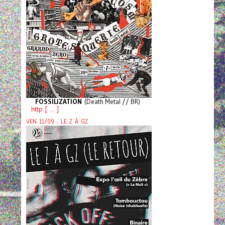
FOSSILIZATION
(Death Metal // BR)
http [ ... ]
VEN 11/09 : LE Z À GZ