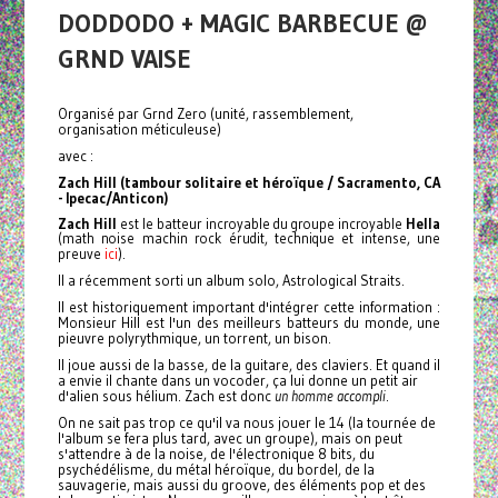
DODDODO + MAGIC BARBECUE @
GRND VAISE
Organisé par Grnd Zero (unité, rassemblement,
organisation méticuleuse)
avec :
Zach Hill
(tambour solitaire et héroïque / Sacramento, CA
- Ipecac/Anticon)
Zach Hill
est le batteur incroyable du groupe incroyable
Hella
(math noise machin rock érudit, technique et intense, une
ici
preuve
).
Il a récemment sorti un album solo, Astrological Straits.
Il est historiquement important d'intégrer cette information :
Monsieur Hill est l'un des meilleurs batteurs du monde, une
pieuvre polyrythmique, un torrent, un bison.
Il joue aussi de la basse, de la guitare, des claviers. Et quand il
a envie il chante dans un vocoder, ça lui donne un petit air
d'alien sous hélium. Zach est donc
un
homme accompli
.
On ne sait pas trop ce qu'il va nous jouer le 14 (la tournée de
l'album se fera plus tard, avec un groupe), mais on peut
s'attendre à de la noise, de l'électronique 8 bits, du
psychédélisme, du métal héroïque, du bordel, de la
sauvagerie, mais aussi du groove, des éléments pop et des