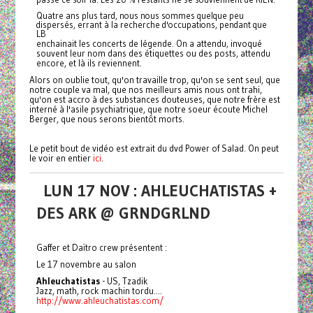
Quatre ans plus tard, nous nous sommes quelque peu
dispersés, errant à la recherche d'occupations, pendant que
LB
enchainait les concerts de légende. On a attendu, invoqué
souvent leur nom dans des étiquettes ou des posts, attendu
encore, et là ils reviennent.
Alors on oublie tout, qu'on travaille trop, qu'on se sent seul, que
notre couple va mal, que nos meilleurs amis nous ont trahi,
qu'on est accro à des substances douteuses, que notre frère est
interné à l'asile psychiatrique, que notre soeur écoute Michel
Berger, que nous serons bientôt morts.
Le petit bout de vidéo est extrait du dvd Power of Salad. On peut
le voir en entier
ici
.
LUN 17 NOV : AHLEUCHATISTAS +
DES ARK @ GRNDGRLND
Gaffer et Daïtro crew présentent :
Le 17 novembre au salon
Ahleuchatistas
- US, Tzadik
Jazz, math, rock machin tordu....
http://www.ahleuchatistas.com/