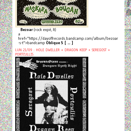
Bezoar
(rock expé, It)
a
href="https://dayoffrecords.bandcamp.com/album/bezoar
-s-t">bandcamp
Oblique S [ ... ]
LUN 21/09 : HOLE DWELLER + DRAGON KEEP + SEREGOST +
PORTCULLIS