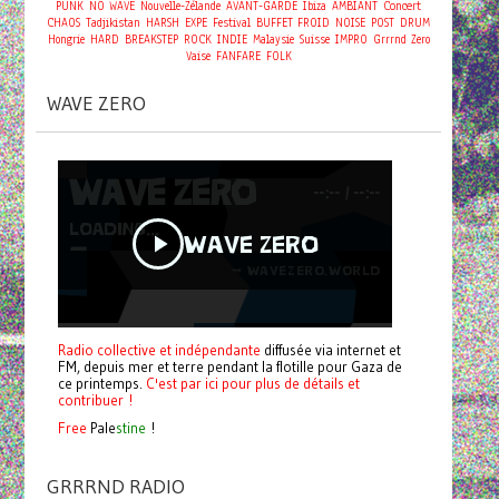
Concert
PUNK
NO WAVE
Nouvelle-Zélande
AVANT-GARDE
Ibiza
AMBIANT
CHAOS
Tadjikistan
HARSH
EXPE
Festival
BUFFET FROID
NOISE
POST
DRUM
Hongrie
HARD
BREAKSTEP
ROCK
INDIE
Malaysie
Suisse
IMPRO
Grrrnd Zero
Vaise
FANFARE
FOLK
WAVE ZERO
Radio collective et indépendante
diffusée via internet et
FM, depuis mer et terre pendant la flotille pour Gaza de
ce printemps.
C'est par ici pour plus de détails et
contribuer !
Free
Pale
stine
!
GRRRND RADIO