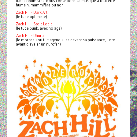
tubes optimistes.
Nous conseillons sa musique à tout être
humain, mammifère ou non.
Zach Hill - Dark Art
(le tube optimiste)
Zach Hill - Stoic Logic
(le tube punk, avec no age)
Zach Hill - Uhuru
(le morceau où tu t'agenouilles devant sa puissance, juste
avant d'avaler un nurofen)