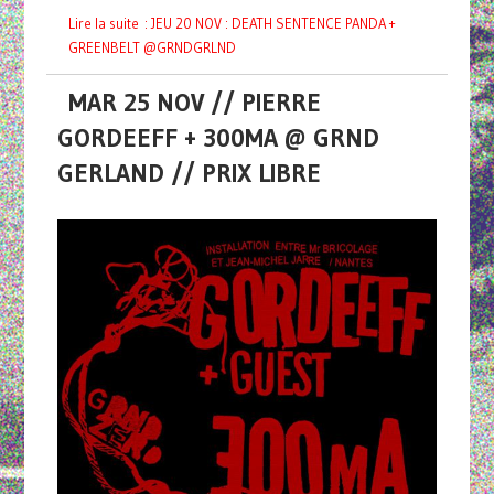
Lire la suite : JEU 20 NOV : DEATH SENTENCE PANDA +
GREENBELT @GRNDGRLND
MAR 25 NOV // PIERRE
GORDEEFF + 300MA @ GRND
GERLAND // PRIX LIBRE