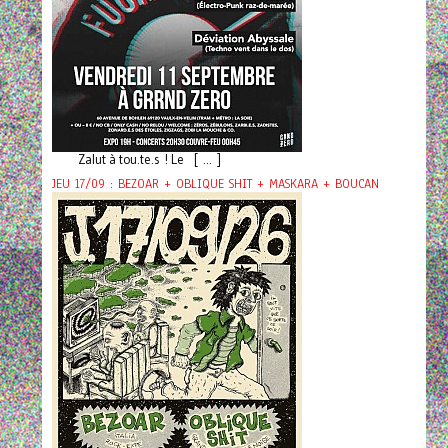
Zalut à tou.te.s ! Le [ ... ]
JEU 17/09 : BEZOAR + OBLIQUE SHIT + MASKARA + BOUCAN