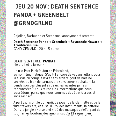
JEU 20 NOV : DEATH SENTENCE
PANDA + GREENBELT
@GRNDGRLND
Cajoline, Barbapop et Stéphane l'anonyme présentent :
Death Sentence Panda + Greenbelt + Raymonde Howard +
Trouble vs Glue
-
GRND GERLAND - 20 h - 5 euros
DEATH SENTENCE : PANDA !
- le bruit et la fureur -
Un trio Post Punk foufou de Friscoland,
au nom énigmatique. S'agit-il encore de vegans luttant pour
la survie du rouge à lèvre sans arrière goût de baleine
séchée, ou bien de carnassiers sans coeur souhaitant la
pendaison des plus jolies peluches vivantes jamais
rencontrées ? Nous tairons les informations que nous
possédons, parce que nous sommes des être fourbes et
sans respect.
A part ça, ils ont le bon goût de jouer de la clarinette et de la
flûte traversière, et aussi du roi des instruments, la batterie.
Dans la jungle «Noiseland » où des macaques s'efforçant de
tourner les boutons des amplis jusqu'à 11 règnent en