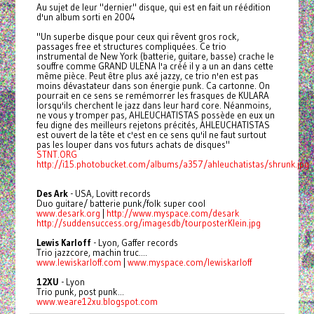
Au sujet de leur "dernier" disque, qui est en fait un réédition
d'un album sorti en 2004
"Un superbe disque pour ceux qui rêvent gros rock,
passages free et structures compliquées. Ce trio
instrumental de New York (batterie, guitare, basse) crache le
souffre comme GRAND ULENA l'a créé il y a un an dans cette
même pièce. Peut être plus axé jazzy, ce trio n'en est pas
moins dévastateur dans son énergie punk. Ca cartonne. On
pourrait en ce sens se remémorrer les frasques de KULARA
lorsqu'ils cherchent le jazz dans leur hard core. Néanmoins,
ne vous y tromper pas, AHLEUCHATISTAS possède en eux un
feu digne des meilleurs rejetons précités, AHLEUCHATISTAS
est ouvert de la tête et c'est en ce sens qu'il ne faut surtout
pas les louper dans vos futurs achats de disques"
STNT.ORG
http://i15.photobucket.com/albums/a357/ahleuchatistas/shrunk.jpg
Des Ark
- USA, Lovitt records
Duo guitare/ batterie punk/folk super cool
www.desark.org
|
http://www.myspace.com/desark
http://suddensuccess.org/imagesdb/tourposterKlein.jpg
Lewis Karloff
- Lyon, Gaffer records
Trio jazzcore, machin truc....
www.lewiskarloff.com
|
www.myspace.com/lewiskarloff
12XU
- Lyon
Trio punk, post punk...
www.weare12xu.blogspot.com