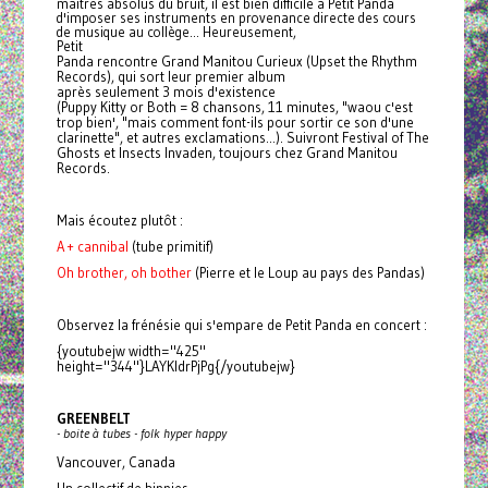
maîtres absolus du bruit, il est bien difficile à Petit
Panda
d'imposer ses instruments en provenance directe des cours
de musique au collège... Heureusement,
Petit
Panda
rencontre Grand Manitou Curieux (Upset the Rhythm
Records), qui sort leur premier album
après seulement 3 mois d'existence
(Puppy Kitty or Both = 8 chansons, 11 minutes, "waou c'est
trop bien', "mais comment font-ils pour sortir ce son d'une
clarinette", et autres exclamations...). Suivront Festival of The
Ghosts et Insects Invaden, toujours chez Grand Manitou
Records.
Mais écoutez plutôt :
A + cannibal
(tube primitif)
Oh brother, oh bother
(Pierre et le Loup au pays des Pandas)
Observez la frénésie qui s'empare de Petit
Panda
en concert :
{youtubejw width="425"
height="344"}LAYKldrPjPg{/youtubejw}
GREENBELT
- boite à tubes - folk hyper happy
Vancouver, Canada
Un collectif de hippies