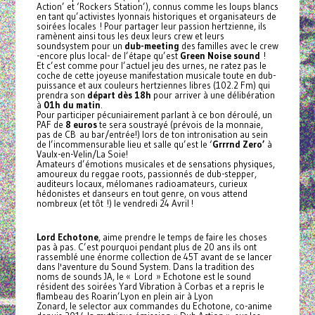
Action’ et ‘Rockers Station’), connus comme les loups blancs
en tant qu’activistes lyonnais historiques et organisateurs de
soirées locales ! Pour partager leur passion hertzienne, ils
ramènent ainsi tous les deux leurs crew et leurs
soundsystem pour un
dub-meeting
des familles avec le crew
-encore plus local- de l’étape qu’est
Green Noise sound
!
Et c’est comme pour l’actuel jeu des urnes, ne ratez pas le
coche de cette joyeuse manifestation musicale toute en dub-
puissance et aux couleurs hertziennes libres (102.2 Fm) qui
prendra son
départ dès 18h
pour arriver à une délibération
à
01h du matin
.
Pour participer pécuniairement parlant à ce bon déroulé, un
PAF de
8 euros
te sera soustrayé (prévois de la monnaie,
pas de CB au bar/entrée!) lors de ton intronisation au sein
de l’incommensurable lieu et salle qu’est le ‘
Grrrnd Zero’
à
Vaulx-en-Velin/La Soie!
Amateurs d’émotions musicales et de sensations physiques,
amoureux du reggae roots, passionnés de dub-stepper,
auditeurs locaux, mélomanes radioamateurs, curieux
hédonistes et danseurs en tout genre, on vous attend
nombreux (et tôt !) le vendredi 24 Avril !
Lord Echotone
, aime prendre le temps de faire les choses
pas à pas. C’est pourquoi pendant plus de 20 ans ils ont
rassemblé une énorme collection de 45T avant de se lancer
dans l'aventure du Sound System. Dans la tradition des
noms de sounds JA, le « Lord » Echotone est le sound
résident des soirées Yard Vibration à Corbas et a repris le
flambeau des Roarin’Lyon en plein air à Lyon
Zonard, le selector aux commandes du Echotone, co-anime