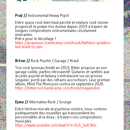
Praÿ //
Instrumental Heavy Psych
Entre space rock bien haut perché et mixture rock-stoner
progressif, le power trio évolue depuis 2019 à travers de
longues compositions instrumentales résolument
enivrantes.
Prêt.e pour le décollage ?
https://praymusic.bandcamp.com/track/faithless-goddess-
live-ticket-to-jam
Bitter //
Rock Psyché / Garage / Kraut
Trio rock lyonnais fondé en 2019, Bitter propose un son
garage solide, parfois introspectif. Guitares et synthés aux
accents psyché et fantasy s'entrelacent sur un groove
singulier, porté par des refrains accrocheurs. Leur premier
album, Mind The Monsoon sortira en septembre 2026.
https://bitterrock.bandcamp.com/track/megalodon
Eyma //
Alternative Rock / Grunge
Entre hérésie morale et psychose sinistre, nous contons
poétiquement des nouvelles qui transcendent les
personnalités et la doxa ; à travers nos compositions
musicales.
https://www.youtube.com/watch?v=ZuS_JudC8Uc