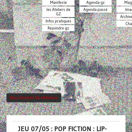
Manifeste
Agenda gz
Mag
les Ateliers de
Agenda passé
Ima
GZ
Archiv
Infos pratiques
Cha
Rejoindre gz
Nous Soutenir Via HelloAsso
JEU 07/05 : POP FICTION : LIP-