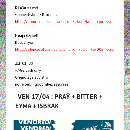
Dj Würm
(live)
Gabber Hybrid / Bruxelles
https://djwurmised.bandcamp.com/album/krummhorn-ep
Hoaja
(Dj Set)
Bass / Lyon
https://silencecollapse.bandcamp.com/album/sw005-hoaja
21h 01h00
+/-8€ cash only
Grignotage et distro
no reloux = good vibez assurées
VEN 17/04 : PRAŸ + BITTER +
EYMA + ISBRAK