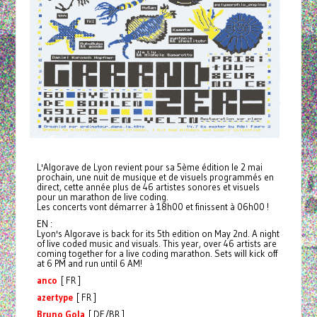
L'Algorave de Lyon revient pour sa 5ème édition le 2 mai
prochain, une nuit de musique et de visuels programmés en
direct, cette année plus de 46 artistes sonores et visuels
pour un marathon de live coding.
Les concerts vont démarrer à 18h00 et finissent à 06h00 !
EN :
Lyon's Algorave is back for its 5th edition on May 2nd. A night
of live coded music and visuals. This year, over 46 artists are
coming together for a live coding marathon. Sets will kick off
at 6 PM and run until 6 AM!
anco
[ FR ]
azertype
[ FR ]
Bruno Gola
[ DE/BR ]