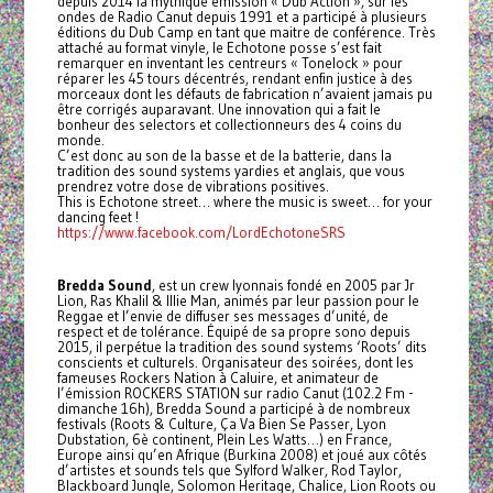
depuis 2014 la mythique émission « Dub Action », sur les
ondes de Radio Canut depuis 1991 et a participé à plusieurs
éditions du Dub Camp en tant que maitre de conférence. Très
attaché au format vinyle, le Echotone posse s’est fait
remarquer en inventant les centreurs « Tonelock » pour
réparer les 45 tours décentrés, rendant enfin justice à des
morceaux dont les défauts de fabrication n’avaient jamais pu
être corrigés auparavant. Une innovation qui a fait le
bonheur des selectors et collectionneurs des 4 coins du
monde.
C’est donc au son de la basse et de la batterie, dans la
tradition des sound systems yardies et anglais, que vous
prendrez votre dose de vibrations positives.
This is Echotone street… where the music is sweet… for your
dancing feet !
https://www.facebook.com/LordEchotoneSRS
Bredda Sound
, est un crew lyonnais fondé en 2005 par Jr
Lion, Ras Khalil & Illie Man, animés par leur passion pour le
Reggae et l’envie de diffuser ses messages d’unité, de
respect et de tolérance. Équipé de sa propre sono depuis
2015, il perpétue la tradition des sound systems ‘Roots’ dits
conscients et culturels. Organisateur des soirées, dont les
fameuses Rockers Nation à Caluire, et animateur de
l’émission ROCKERS STATION sur radio Canut (102.2 Fm -
dimanche 16h), Bredda Sound a participé à de nombreux
festivals (Roots & Culture, Ça Va Bien Se Passer, Lyon
Dubstation, 6è continent, Plein Les Watts…) en France,
Europe ainsi qu’en Afrique (Burkina 2008) et joué aux côtés
d’artistes et sounds tels que Sylford Walker, Rod Taylor,
Blackboard Jungle, Solomon Heritage, Chalice, Lion Roots ou