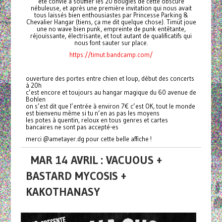
été convié à souffler les 20 bougies de cette obscure
nébuleuse, et après une première invitation qui nous avait
tous laissés bien enthousiastes par Princesse Parking &
Chevalier Hangar (tiens, ça me dit quelque chose). Timüt joue
une no wave bien punk, empreinte de punk entêtante,
réjouissante, électrisante, et tout autant de qualificatifs qui
nous font sauter sur place.
https://timut.bandcamp.com/
ouverture des portes entre chien et loup, début des concerts
à 20h
c’est encore et toujours au hangar magique du 60 avenue de
Bohlen
on s’est dit que l’entrée à environ 7€ c’est OK, tout le monde
est bienvenu même si tu n’en as pas les moyens
les potes à quentin, reloux en tous genres et cartes
bancaires ne sont pas accepté-es
merci @ametayer.dg pour cette belle affiche !
MAR 14 AVRIL : VACUOUS +
BASTARD MYCOSIS +
KAKOTHANASY