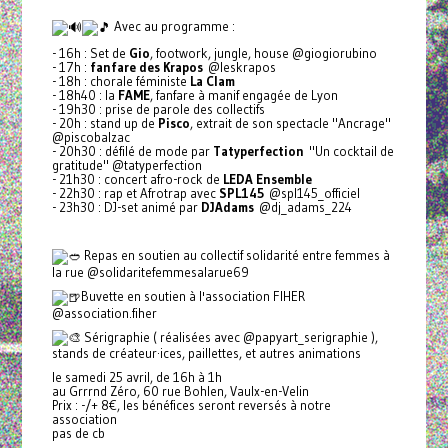
Avec au programme :
- 16h : Set de
Gio
, footwork, jungle, house @giogiorubino
- 17h :
fanfare des Krapos
@leskrapos
- 18h : chorale féministe
La Clam
- 18h40 : la
FAME
, fanfare à manif engagée de Lyon
- 19h30 : prise de parole des collectifs
- 20h : stand up de
Pisco
, extrait de son spectacle "Ancrage"
@piscobalzac
- 20h30 : défilé de mode par
Tatyperfection
"Un cocktail de
gratitude" @tatyperfection
- 21h30 : concert afro-rock de
LEDA Ensemble
- 22h30 : rap et Afrotrap avec
SPL145
@spl145_officiel
- 23h30 : DJ-set animé par
DJAdams
@dj_adams_224
Repas en soutien au collectif solidarité entre femmes à
la rue @solidaritefemmesalarue69
Buvette en soutien à l'association FIHER
@association.fiher
Sérigraphie ( réalisées avec @papyart_serigraphie ),
stands de créateur·ices, paillettes, et autres animations
le samedi 25 avril, de 16h à 1h
au Grrrnd Zéro, 60 rue Bohlen, Vaulx-en-Velin
Prix : -/+ 8€, les bénéfices seront reversés à notre
association
pas de cb