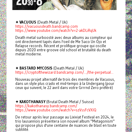
✦ VACUOUS
(Death Metal / Uk)
https://vacuousdeath.bandcamp.com
https://www.youtube.com/watch?v=2-akDLiRqUk
Death metal surboosté avec deux albums au compteur qui
ont directement tapés dans l'oeil de Me Saco Un Ojo et
Relapse records. Récent et prolifique groupe qui oscille
depuis 2020 entre groove old school et brutalité du death
metal moderne.
✦ BASTARD MYCOSIS
(Death Metal / Uk)
https://cryptofthewizard.bandcamp.com/.../the-perpetual...
Nouveau projet alternatif de trois des membres de Vacuous,
dans un style plus crado et mid-tempo à la Undergang (pour
ceux qui suivent, le 22 avril dans votre Grrrnd Zero préféré)
✦ KAKOTHANASY
(Brutal Death Metal / Suisse)
https://kakothanasy.bandcamp.com/
https://www.youtube.com/watch?v=szVssFcVXIQ
De retour après leur passage au Lixiviat Festival en 2024, le
trio lausannois présentera son nouvel album "Metagonism"
qui propose plus d'une centaine de nuances de blast en toute
subtilité.