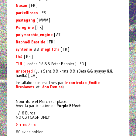
Nusan
[ FR ]
parkellipsen
[ ES ]
pastagang
[ WWW ]
Peregrine
[ FR]
polymorphic_engine
[ AT ]
Raphaël Bastide
[ FR ]
syntonie
&&
sheglitchr
[ FR ]
th4
[ BE ]
TUI
( Lorène Plé && Peter Bannier ) [ FR ]
unsorted
(Luis Sanz && krata && a3eta && ayayay &&
haella) [ CH ]
Installations interactives par
Incontrolab
(
Emilie
Breslavetz
et
Léon Denise
)
Nourriture et Merch sur place.
Avec la participation de
Purple Effect
+/- 8 Euros
NO CB ! CASH ONLY !
Grrrnd Zero
60 av de bohlen