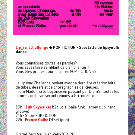
Lip_syncchallenge
◆ POP FICTION - Spectacle de lipsync &
danse.
Vous connaissez toutes les paroles?
Vous savez faire semblant de bien chanter ?
Vous êtes prêt.es pour la soirée POP FICTION <3
Le Lipsync Challenge revient avec sa dernière création faite
de tubes, de refs et de chorégraphies délicieuses.
From Madonna to Beyoncé en passant par Diam's, toutes les
femmes de ta vie seront réunies à Grrrnd Zero.
19h -
Zuk Skywalker
b2b Lola (baile funk · jersey club. hard
groove)
21h - Show POP FICTION
22h -
France Galbe
DJ set (pop)
Grrrnd Zero Vaulx-en-Velin (69120)