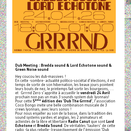
Dub Meeting : Bredda sound & Lord Echotone sound &
Green Noise sound
Hey coucou les dub-massives !
En cette -sombre- actualité politico-sociétal d’élections, il est
temps de sortir de son hibernation, les beaux jours pointent
leurs bouts de nez, le printemps fait sortir les bourgeons, ….
et Grrrnd Zero s’apprête à accueillir le
vendredi 24 Avril
prochain non pas un mais 3 sounds system dub lyonnais!
ème
Pour cette
5
édition des ‘Dub The Grrrnd’
, l’association
Coco Bongo invite une belle combinaison musicale de 3
crews lyonnais, avec leurs sonos !
Pour nous enjailler au son de la basse, dans la tradition des
sound systems yardies et anglais, les 2 animateurs et
activistes de la libre et libertaire
Radio Canut
que sont
Lord
Echotone
et
Bredda Sound
. De véritables ‘tauliers’ de cette
radio -la plus rebelle- (respectivement de l’émission ‘Dub