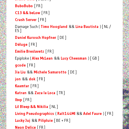
BuboBubo
[ FR ]
C13 && beLow
[ FR ]
Crash Server
[ FR ]
Damage Such (
Timo Hoogland
&&
Lina Bautista
) [ NL /
ES ]
Daniel Kurosch Hopfner
[ DE ]
Déluge
[ FR ]
Emilie Breslavetz
[ FR ]
Epiploke (
Alex McLean
&&
Lucy Cheesman
) [ GB ]
gcode
[ FR ]
Jia Liu
&&
Michele Samarotto
[ DE ]
jon
&&
dok
[ FR ]
Kaamtar
[ FR ]
Katran
&&
Zaza la Loca
[ TR ]
lbvp
[ FR ]
Lil Bleep && Nikilia
[ NL ]
Living Pseudographics
(
Ralt144MI
&&
Adel Faure
) [ FR ]
Lucky Juj
&&
Pilipluie
[ BE + FR ]
Neon Delice
[ FR ]