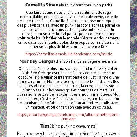
ℂ𝕒𝕞𝕖𝕝𝕝𝕚𝕒
𝕊𝕚𝕟𝕖𝕟𝕤𝕚𝕤
(punk hardcore, lyon-paris)
Que faire quand nous prend un sentiment de rage
incontrôlable, nous laissant avec une seule envie, celle de
tout détruire ? Ici, Camellia Sinensis propose une réponse
des plus viscérales, avec un punk hardcore abrasif, parmi ce
qui se fait le mieux dans cette angoissante fRance. Un
ouragan musical et brutal parfait pour contempler une
voiture de keufs brûler ou le monde s’écrouler doucement,
en se disant qu’il faudrait plus de groupes comme Camellia
Sinensis et plus de filles comme Florence Rey.
https://camelliasinensislille.bandcamp.com/music
ℕ𝕠𝕚𝕣
𝔹𝕠𝕪
𝔾𝕖𝕠𝕣𝕘𝕖
(chanson française dégénérée, metz)
On ne le présente plus, mais on va quand même s’y coller.
Noir Boy George est une des figures de proue de cette
obscure Triple Alliance internationale de l’Est : armé d’une
boîte à rythmes, Noir Boy George chante le froid, ces villes
sinistres et ce que cachent ses rues, la drogue, des visions
d’angoisse sur les pavés gris et pourpres de Metz, les
obsessions vêtues de flecktarn, des amours manquées. Moi,
ma préférée, c’est « À l’est de ton corps », une ballade d’un
romantisme à me faire chialer où on attend les lundis avec
un marteau et où on fait son café avec un couteau.
https://noirboygeorge.bandcamp.com/album/methadone-
mixtape
𝕋𝕚𝕞
ü
𝕥
(no punk no wave, metz)
Ruban toutes-étoiles de l’Est, Timüt revient à GZ après avoir