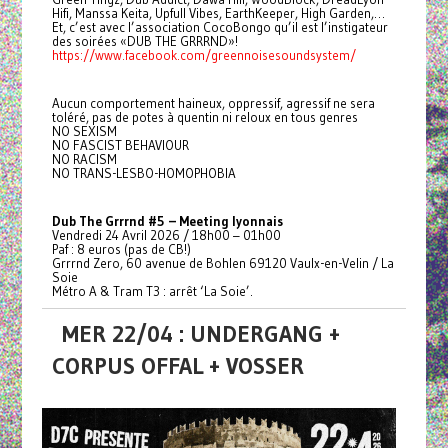
Hifi, Manssa Keita, Upfull Vibes, EarthKeeper, High Garden,…
Et, c’est avec l’association CocoBongo qu’il est l’instigateur
des soirées «DUB THE GRRRND»!
https://www.facebook.com/greennoisesoundsystem/
Aucun comportement haineux, oppressif, agressif ne sera
toléré, pas de potes à quentin ni reloux en tous genres
NO SEXISM
NO FASCIST BEHAVIOUR
NO RACISM
NO TRANS-LESBO-HOMOPHOBIA
Dub The Grrrnd #5 – Meeting lyonnais
Vendredi 24 Avril 2026 / 18h00 – 01h00
Paf : 8 euros (pas de CB!)
Grrrnd Zero, 60 avenue de Bohlen 69120 Vaulx-en-Velin / La
Soie
Métro A & Tram T3 : arrêt ‘La Soie’.
MER 22/04 : UNDERGANG +
CORPUS OFFAL + VOSSER