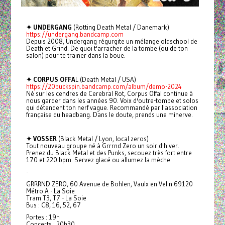
✦ UNDERGANG
(Rotting Death Metal / Danemark)
https://undergang.bandcamp.com
Depuis 2008, Undergang régurgite un mélange oldschool de
Death et Grind. De quoi t'arracher de la tombe (ou de ton
salon) pour te trainer dans la boue.
✦ CORPUS OFFA
L (Death Metal / USA)
https://20buckspin.bandcamp.com/album/demo-2024
Né sur les cendres de Cerebral Rot, Corpus Offal continue à
nous garder dans les années 90. Voix d'outre-tombe et solos
qui détendent ton nerf vague. Recommandé par l'association
française du headbang. Dans le doute, prends une minerve.
✦ VOSSER
(Black Metal / Lyon, local zeros)
Tout nouveau groupe né à Grrrnd Zero un soir d'hiver.
Prenez du Black Metal et des Punks, secouez très fort entre
170 et 220 bpm. Servez glacé ou allumez la mèche.
-
GRRRND ZERO, 60 Avenue de Bohlen, Vaulx en Velin 69120
Métro A - La Soie
Tram T3, T7 - La Soie
Bus : C8, 16, 52, 67
Portes : 19h
Concerts : 20h30