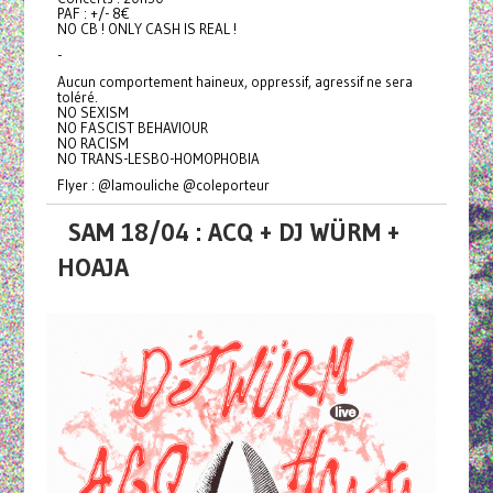
PAF : +/- 8€
NO CB ! ONLY CASH IS REAL !
-
Aucun comportement haineux, oppressif, agressif ne sera
toléré.
NO SEXISM
NO FASCIST BEHAVIOUR
NO RACISM
NO TRANS-LESBO-HOMOPHOBIA
Flyer : @lamouliche @coleporteur
SAM 18/04 : ACQ + DJ WÜRM +
HOAJA