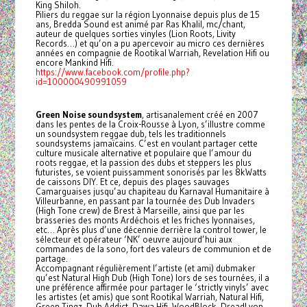
King Shiloh.
Piliers du reggae sur la région Lyonnaise depuis plus de 15
ans, Bredda Sound est animé par Ras Khalil, mc/chant,
auteur de quelques sorties vinyles (Lion Roots, Livity
Records…) et qu’on a pu apercevoir au micro ces dernières
années en compagnie de Rootikal Warriah, Revelation Hifi ou
encore Mankind Hifi.
https://www.facebook.com/profile.php?
id=100000490991059
Green Noise soundsystem
, artisanalement créé en 2007
dans les pentes de la Croix-Rousse à Lyon, s’illustre comme
un soundsystem reggae dub, tels les traditionnels
soundsystems jamaïcains. C’est en voulant partager cette
culture musicale alternative et populaire que l’amour du
roots reggae, et la passion des dubs et steppers les plus
futuristes, se voient puissamment sonorisés par les 8kWatts
de caissons DIY. Et ce, depuis des plages sauvages
Camarguaises jusqu’au chapiteau du Karnaval Humanitaire à
Villeurbanne, en passant par la tournée des Dub Invaders
(High Tone crew) de Brest à Marseille, ainsi que par les
brasseries des monts Ardéchois et les friches lyonnaises,
etc… Après plus d’une décennie derrière la control tower, le
sélecteur et opérateur ‘NK’ oeuvre aujourd’hui aux
commandes de la sono, fort des valeurs de communion et de
partage.
Accompagnant régulièrement l’artiste (et ami) dubmaker
qu’est Natural High Dub (High Tone) lors de ses tournées, il a
une préférence affirmée pour partager le ‘strictly vinyls’ avec
les artistes (et amis) que sont Rootikal Warriah, Natural Hifi,
Green Tingz, Dub Addict, Dawa Hifi, WoodBlock, DreadLyon