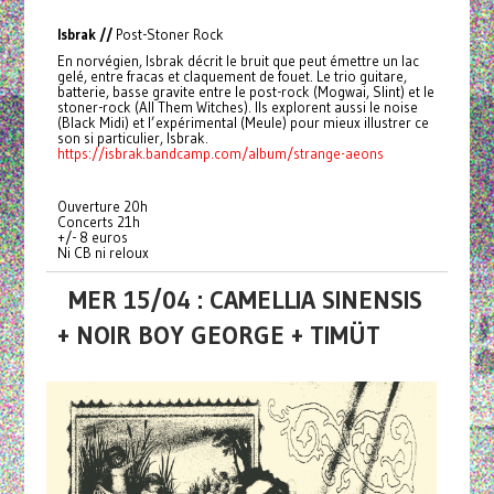
Isbrak //
Post-Stoner Rock
En norvégien, Isbrak décrit le bruit que peut émettre un lac
gelé, entre fracas et claquement de fouet. Le trio guitare,
batterie, basse gravite entre le post-rock (Mogwai, Slint) et le
stoner-rock (All Them Witches). Ils explorent aussi le noise
(Black Midi) et l’expérimental (Meule) pour mieux illustrer ce
son si particulier, Isbrak.
https://isbrak.bandcamp.com/album/strange-aeons
Ouverture 20h
Concerts 21h
+/- 8 euros
Ni CB ni reloux
MER 15/04 : CAMELLIA SINENSIS
+ NOIR BOY GEORGE + TIMÜT