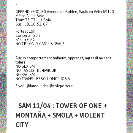
-
GRRRND ZERO, 60 Avenue de Bohlen, Vaulx en Velin 69120
Métro A - La Soie
Tram T3, T7 - La Soie
Bus : C8, 16, 52, 67
Portes : 19h
Concerts : 20h
PAF : +/- 8€
NO CB ! ONLY CASH IS REAL !
-
Aucun comportement haineux, oppressif, agressif ne sera
toléré.
NO SEXISM
NO FASCIST BEHAVIOUR
NO RACISM
NO TRANS-LESBO-HOMOPHOBIA
Flyer : @lamouliche @coleporteur
SAM 11/04 : TOWER OF ONE +
MONTAÑA + SMOLA + VIOLENT
CITY