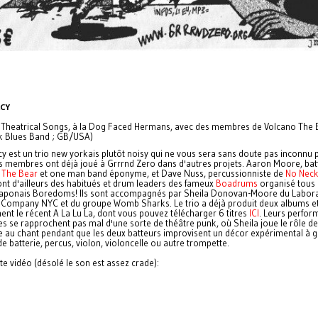
CY
l Theatrical Songs, à la Dog Faced Hermans, avec des membres de Volcano The 
 Blues Band ; GB/USA)
 est un trio new yorkais plutôt noisy qui ne vous sera sans doute pas inconnu 
s membres ont déjà joué à Grrrnd Zero dans d'autres projets. Aaron Moore, bat
 The Bear
et one man band éponyme, et Dave Nuss, percussionniste de
No Neck
ont d'ailleurs des habitués et drum leaders des fameux
Boadrums
organisé tous 
 japonais Boredoms! Ils sont accompagnés par Sheila Donovan-Moore du Labor
 Company NYC et du groupe Womb Sharks. Le trio a déjà produit deux albums e
nt le récent A La Lu La, dont vous pouvez télécharger 6 titres
ICI
. Leurs perfo
s se rapprochent pas mal d'une sorte de théâtre punk, où Sheila joue le rôle de
ne au chant pendant que les deux batteurs improvisent un décor expérimental à 
de batterie, percus, violon, violoncelle ou autre trompette.
te vidéo (désolé le son est assez crade):