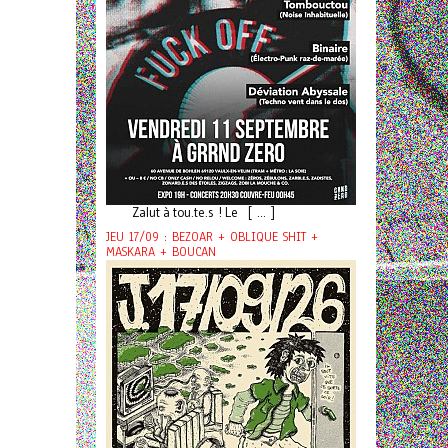
Zalut à tou.te.s ! Le [ ... ]
JEU 17/09 : BEZOAR + OBLIQUE SHIT +
MASKARA + BOUCAN