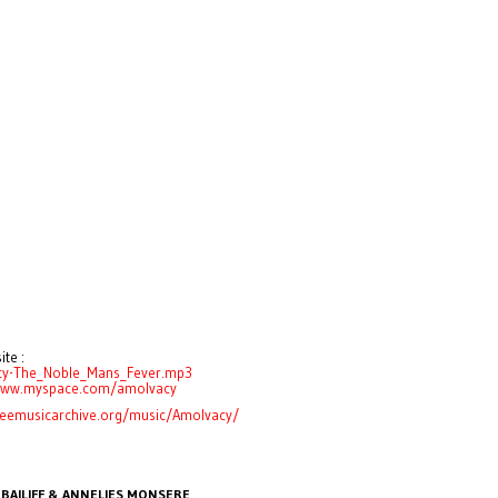
ite :
cy-The_Noble_Mans_Fever.mp3
/www.myspace.com/amolvacy
freemusicarchive.org/music/Amolvacy/
 BAILIFF & ANNELIES MONSERE