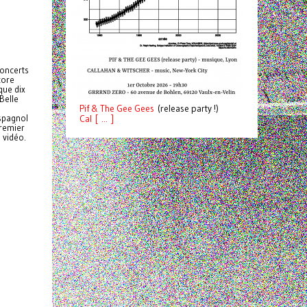
concerts
core
que dix
Belle
Pif
& The Gee Gees
(release party !)
espagnol
C
a
l [ ... ]
premier
e vidéo.