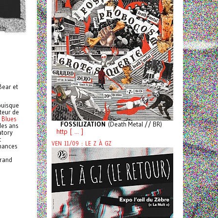
Bear et
puisque
teur de
 Blues
FOSSILIZATION
(Death Metal // BR)
les ans
http [ ... ]
atory
t
VEN 11/09 : LE Z À GZ
rmances
grand