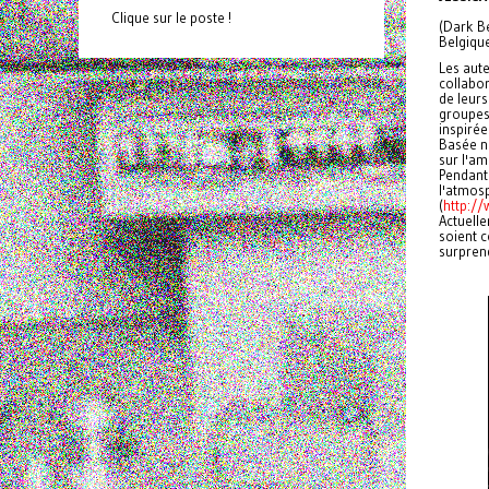
Clique sur le poste !
(Dark Be
Belgiqu
Les aute
collabo
de leurs
groupes/
inspirée
Basée n
sur l'am
Pendant 
l'atmosp
(
http:/
Actuelle
soient 
surprend