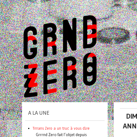
A LA UNE
DIM
ANN
Trrrans Zero a un truc à vous dire
Grrrnd Zero fait l’objet depuis