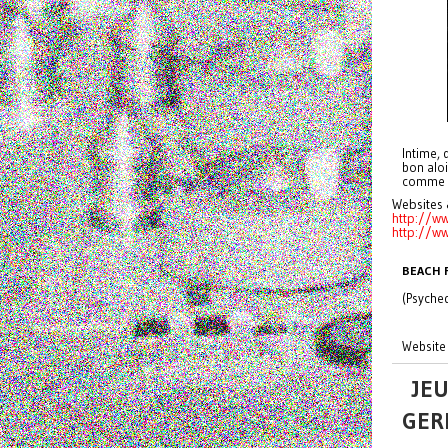
Intime, 
bon aloi
comme l
Websites
http://w
http://ww
BEACH 
(Psyched
Website
JE
GER