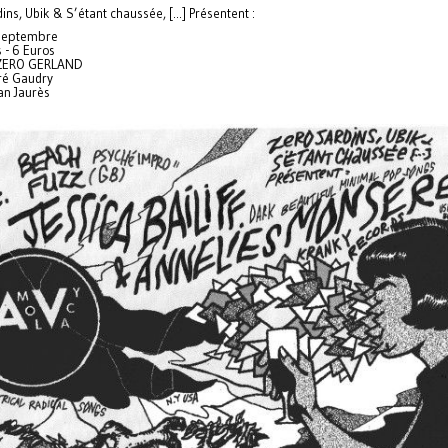
ins, Ubik & S’étant chaussée, [...] Présentent :
 Septembre
 - 6 Euros
ZERO GERLAND
ré Gaudry
an Jaurès