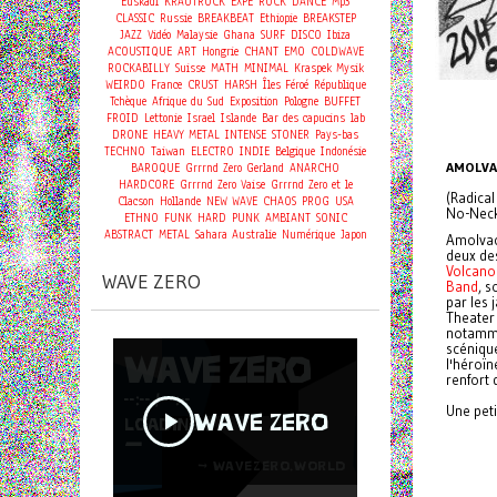
Euskadi
KRAUTROCK
EXPE
ROCK
DANCE
Mp3
CLASSIC
Russie
BREAKBEAT
Ethiopie
BREAKSTEP
JAZZ
Vidéo
Malaysie
Ghana
SURF
DISCO
Ibiza
ACOUSTIQUE
ART
Hongrie
CHANT
EMO
COLDWAVE
ROCKABILLY
Suisse
MATH
MINIMAL
Kraspek Mysik
WEIRDO
France
CRUST
HARSH
Îles Féroé
République
Tchèque
Afrique du Sud
Exposition
Pologne
BUFFET
FROID
Lettonie
Israel
Islande
Bar des capucins
lab
DRONE
HEAVY METAL
INTENSE
STONER
Pays-bas
TECHNO
Taiwan
ELECTRO
INDIE
Belgique
Indonésie
AMOLVA
BAROQUE
Grrrnd Zero Gerland
ANARCHO
HARDCORE
Grrrnd Zero Vaise
Grrrnd Zero et le
(Radica
Clacson
Hollande
NEW WAVE
CHAOS
PROG
USA
No-Neck
ETHNO
FUNK
HARD
PUNK
AMBIANT
SONIC
ABSTRACT
METAL
Sahara
Australie
Numérique
Japon
Amolvacy
deux de
Volcano
WAVE ZERO
Band
, s
par les
Theater
notamme
scénique
l'héroï
renfort 
Une peti