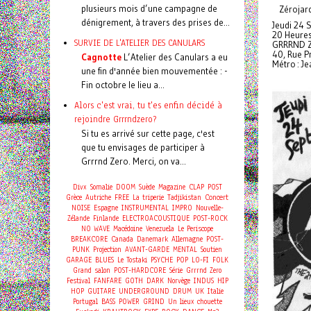
plusieurs mois d’une campagne de
Zérojard
dénigrement, à travers des prises de...
Jeudi 24
20 Heures
SURVIE DE L'ATELIER DES CANULARS
GRRRND 
40, Rue P
Cagnotte
L’Atelier des Canulars a eu
Métro : Je
une fin d'année bien mouvementée : -
Fin octobre le lieu a...
Alors c'est vrai, tu t'es enfin décidé à
rejoindre Grrrndzero?
Si tu es arrivé sur cette page, c'est
que tu envisages de participer à
Grrrnd Zero. Merci, on va...
Divx
Somalie
DOOM
Suède
Magazine
CLAP
POST
Concert
Grèce
Autriche
FREE
La triperie
Tadjikistan
NOISE
Espagne
INSTRUMENTAL
IMPRO
Nouvelle-
Zélande
Finlande
ELECTROACOUSTIQUE
POST-ROCK
NO WAVE
Macédoine
Venezuela
Le Periscope
BREAKCORE
Canada
Danemark
Allemagne
POST-
PUNK
Projection
AVANT-GARDE
MENTAL
Soutien
GARAGE
BLUES
Le Tostaki
PSYCHE
POP
LO-FI
FOLK
Grand salon
POST-HARDCORE
Série
Grrrnd Zero
Festival
FANFARE
GOTH
DARK
Norvège
INDUS
HIP
HOP
GUITARE
UNDERGROUND
DRUM
UK
Italie
Portugal
BASS
POWER
GRIND
Un lieux chouette