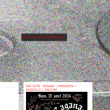
Nous Soutenir Via HelloAsso
SAM 15/08 : RAGANA + MARGARITA +
BASSEVILLE + MALÉORE