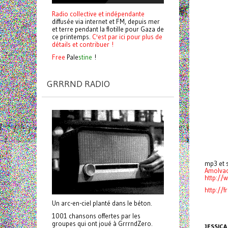
Radio collective et indépendante
diffusée via internet et FM, depuis mer
et terre pendant la flotille pour Gaza de
ce printemps.
C'est par ici pour plus de
détails et contribuer !
Free
Pale
stine
!
GRRRND RADIO
mp3 et s
Amolva
http:/
http://
Un arc-en-ciel planté dans le béton.
1001 chansons offertes par les
groupes qui ont joué à GrrrndZero.
JESSICA