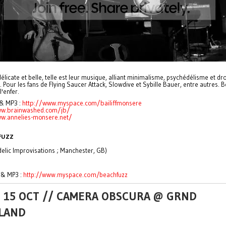
délicate et belle, telle est leur musique, alliant minimalisme, psychédélisme et d
. Pour les fans de Flying Saucer Attack, Slowdive et Sybille Bauer, entre autres. 
'enfer.
 & MP3 :
http://www.myspace.com/bailiffmonsere
ww.brainwashed.com/jb/
w.annelies-monsere.net/
FUZZ
elic Improvisations ; Manchester, GB)
 & MP3 :
http://www.myspace.com/beachfuzz
U 15 OCT // CAMERA OBSCURA @ GRND
LAND