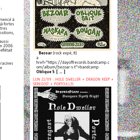
 ;
ommencé à
à fortes
utres
sitions,
aussi
en 2006.
eflétait
Bezoar
(rock expé, It)
a
href="https://dayoffrecords.bandcamp.c
 racines
om/album/bezoar-s-t">bandcamp
de
Oblique S [ ... ]
LUN 21/09 : HOLE DWELLER + DRAGON KEEP +
SEREGOST + PORTCULLIS