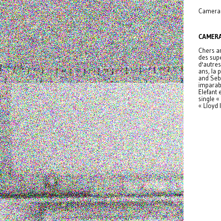
Camera 
CAMER
Chers am
des supe
d'autres
ans, la
and Seba
imparabl
Elefant 
single «
« Lloyd 