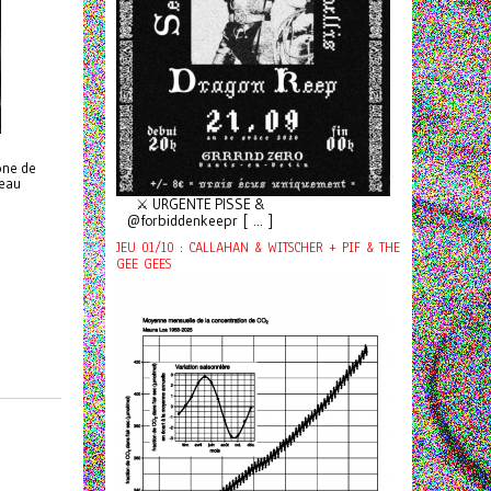
rone de
Beau
⚔️ URGENTE PISSE &
@forbiddenkeepr [ ... ]
JEU 01/10 : CALLAHAN & WITSCHER + PIF & THE
GEE GEES