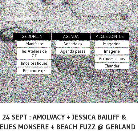
GZ BOHLEN
AGENDA
PIECES JOINTES
Manifeste
Agenda gz
Magazine
les Ateliers de
Agenda passé
Imagerie
GZ
Archives chaos
Infos pratiques
Chantier
Rejoindre gz
 24 SEPT : AMOLVACY + JESSICA BAILIFF &
ELIES MONSERE + BEACH FUZZ @ GERLAND