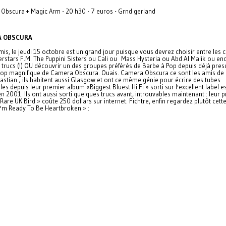
Obscura + Magic Arm - 20 h30 - 7 euros - Grnd gerland
A OBSCURA
is, le jeudi 15 octobre est un grand jour puisque vous devrez choisir entre les 
rstars F.M. The Puppini Sisters ou Cali ou Mass Hysteria ou Abd Al Malik ou en
 trucs (!) OU découvrir un des groupes préférés de Barbe à Pop depuis déjà pres
 pop magnifique de Camera Obscura. Ouais. Camera Obscura ce sont les amis de 
stian ; ils habitent aussi Glasgow et ont ce même génie pour écrire des tubes
es depuis leur premier album «Biggest Bluest Hi Fi » sorti sur l'excellent label 
en 2001. Ils ont aussi sorti quelques trucs avant, introuvables maintenant : leur 
 Rare UK Bird » coûte 250 dollars sur internet. Fichtre, enfin regardez plutôt cett
I'm Ready To Be Heartbroken » :