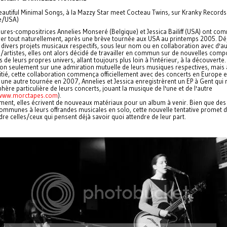
autiful Minimal Songs, à la Mazzy Star meet Cocteau Twins, sur Kranky Records
e/USA)
ures-compositrices Annelies Monseré (Belgique) et Jessica Bailiff (USA) ont c
rer tout naturellement, après une brève tournée aux USA au printemps 2005. Déj
 divers projets musicaux respectifs, sous leur nom ou en collaboration avec d'a
artistes, elles ont alors décidé de travailler en commun sur de nouvelles compo
s de leurs propres univers, allant toujours plus loin à l'intérieur, à la découverte.
on seulement sur une admiration mutuelle de leurs musiques respectives, mais 
itié, cette collaboration commença officiellement avec des concerts en Europe 
une autre tournée en 2007, Annelies et Jessica enregistrèrent un EP à Gent qui r
hère particulière de leurs concerts, jouant la musique de l'une et de l'autre
/www.morctapes.com
).
ment, elles écrivent de nouveaux matériaux pour un album à venir. Bien que des
communes à leurs offrandes musicales en solo, cette nouvelle tentative promet 
re celles/ceux qui pensent déjà savoir quoi attendre de leur part.