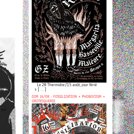
Le 28 Thermidor/15 août, jour férié
s [ ... ]
DIM 16/08 : FOSSILIZATION + PHOBOCOSM +
GROTESQUERIE