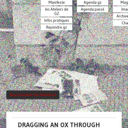
Manifeste
Agenda gz
Mag
les Ateliers de
Agenda passé
Ima
GZ
Archiv
Infos pratiques
Cha
Rejoindre gz
Nous Soutenir Via HelloAsso
DRAGGING AN OX THROUGH