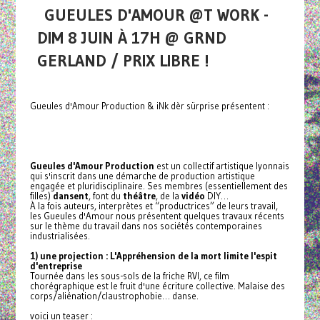
GUEULES D'AMOUR @T WORK -
DIM 8 JUIN À 17H @ GRND
GERLAND / PRIX LIBRE !
Gueules d'Amour Production & iNk dèr sürprise présentent :
Gueules d'Amour Production
est un collectif artistique lyonnais
qui s'inscrit dans une démarche de production artistique
engagée et pluridisciplinaire. Ses membres (essentiellement des
filles)
dansent
, font du
théâtre
, de la
vidéo
DIY…
À la fois auteurs, interprètes et “productrices” de leurs travail,
les Gueules d'Amour nous présentent quelques travaux récents
sur le thème du travail dans nos sociétés contemporaines
industrialisées.
1) une projection : L'Appréhension de la mort limite l'espit
d'entreprise
Tournée dans les sous-sols de la friche RVI, ce film
chorégraphique est le fruit d'une écriture collective. Malaise des
corps/aliénation/claustrophobie… danse.
voici un teaser :