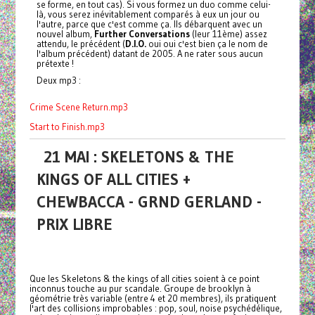
se forme, en tout cas). Si vous formez un duo comme celui-
là, vous serez inévitablement comparés à eux un jour ou
l'autre, parce que c'est comme ça. Ils débarquent avec un
nouvel album,
Further Conversations
(leur 11ème) assez
attendu, le précédent (
D.I.O.
oui oui c'est bien ça le nom de
l'album précédent) datant de 2005. A ne rater sous aucun
prétexte !
Deux mp3 :
Crime Scene Return.mp3
Start to Finish.mp3
21 MAI : SKELETONS & THE
KINGS OF ALL CITIES +
CHEWBACCA - GRND GERLAND -
PRIX LIBRE
Que les Skeletons & the kings of all cities soient à ce point
inconnus touche au pur scandale. Groupe de brooklyn à
géométrie très variable (entre 4 et 20 membres), ils pratiquent
l'art des collisions improbables : pop, soul, noise psychédélique,