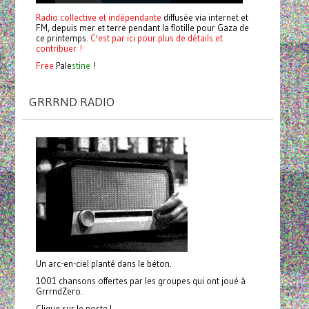
Radio collective et indépendante
diffusée via internet et
FM, depuis mer et terre pendant la flotille pour Gaza de
ce printemps.
C'est par ici pour plus de détails et
contribuer !
Free
Pale
stine
!
GRRRND RADIO
Un arc-en-ciel planté dans le béton.
1001 chansons offertes par les groupes qui ont joué à
GrrrndZero.
Clique sur le poste !