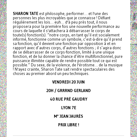
SHARON TATE
est philosophe, performer… et l'une des
personnes les plus incroyables que je connaisse ! Défiant
régulièrement les lois… euh… d'à peu près tout, il nous
proposera pour la première fois une nouvelle performance au
cours de laquelle il s'attachera à débarrasser le corps de
toute(s) fonction(s). “notre corps, en tant qu’il est socialement
informé, fonctionne comme un symbole, c’est-à-dire qu’il prend
sa fonction, qu’il devient une fonction par opposition à et en
rapport avec d’autres corps, d’autres fonctions ; il s’agira donc
de se débarrasser de ce corps-fonction, limité à une unique
fonction, et de lui donner la chance d’être multifonctionnel, pure
puissance illimitée capable de rendre possible tout ce qui est
possible.” Du sexe, de la violence, de l'érotisme… de la musique
! N'ayez crainte, Sharon Tate sait rendre spectaculaires des
choses au premier abord un peu techniques.
VENDREDI 20 JUIN
20H / GRRRND GERLAND
40 RUE PRÉ GAUDRY
LYON 7E
M° JEAN JAURÈS
PRIX LIBRE !