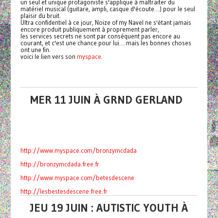
un seul et unique protagoniste s'applique à maltraiter du
matériel musical (guitare, ampli, casque d'écoute…) pour le seul
plaisir du bruit.
Ultra confidentiel à ce jour, Noize of my Navel ne s'étant jamais
encore produit publiquement à proprement parler,
les services secrets ne sont par conséquent pas encore au
courant, et c'est une chance pour lui… mais les bonnes choses
ont une fin.
voici le lien vers son
myspace
.
MER 11 JUIN À GRND GERLAND
http://www.myspace.com/bronzymc
dada
http://bronzymcdada.free.fr
http://www.myspace.com/betesdes
cene
http://lesbestesdescene.free.fr
JEU 19 JUIN : AUTISTIC YOUTH À