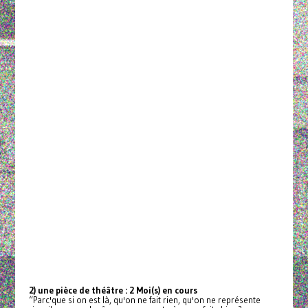
2) une pièce de théâtre : 2 Moi(s) en cours
“Parc'que si on est là, qu'on ne fait rien, qu'on ne représente