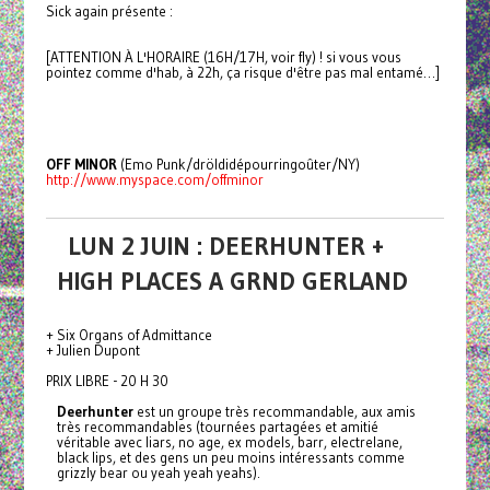
Sick again présente :
[ATTENTION À L'HORAIRE (16H/17H, voir fly) ! si vous vous
pointez comme d'hab, à 22h, ça risque d'être pas mal entamé…]
OFF MINOR
(Emo Punk/dröldidépourringoûter/NY)
http://www.myspace.com/offminor
LUN 2 JUIN : DEERHUNTER +
HIGH PLACES A GRND GERLAND
+ Six Organs of Admittance
+ Julien Dupont
PRIX LIBRE - 20 H 30
Deerhunter
est un groupe très recommandable, aux amis
très recommandables (tournées partagées et amitié
véritable avec liars, no age, ex models, barr, electrelane,
black lips, et des gens un peu moins intéressants comme
grizzly bear ou yeah yeah yeahs).