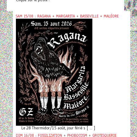
SAM 15/08 : RAGANA + MARGARITA + BASSEVILLE + MALÉORE
Le 28 Thermidor/15 août, jour férié s [ ... ]
DIM 16/08 : FOSSILIZATION + PHOBOCOSM + GROTESQUERIE