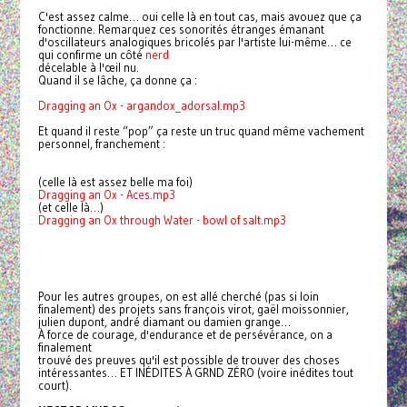
C'est assez calme… oui celle là en tout cas, mais avouez que ça
fonctionne. Remarquez ces sonorités étranges émanant
d'oscillateurs analogiques bricolés par l'artiste lui-même… ce
qui confirme un côté
nerd
décelable à l'œil nu.
Quand il se lâche, ça donne ça :
Dragging an Ox - argandox_adorsal.mp3
Et quand il reste “pop” ça reste un truc quand même vachement
personnel, franchement :
(celle là est assez belle ma foi)
Dragging an Ox - Aces.mp3
(et celle là…)
Dragging an Ox through Water - bowl of salt.mp3
Pour les autres groupes, on est allé cherché (pas si loin
finalement) des projets sans françois virot, gaël moissonnier,
julien dupont, andré diamant ou damien grange…
À force de courage, d'endurance et de persévérance, on a
finalement
trouvé des preuves qu'il est possible de trouver des choses
intéressantes… ET INÉDITES À GRND ZÉRO (voire inédites tout
court).