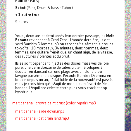
nudité
- Paris)
Sabot
(Punk, Drum & bass - Tabor)
+ 1 autre truc
9 euros
Youpi, deux ans et demi après leur dernier passage, les
Melt
Banana
reviennent à Grnd Zero ! L'année dernière, ils ont
sorti Bambi's Dilemma, où on reconnaît aisément le groupe
tokyoïte : 18 morceaux, 34 minutes, deux hommes, deux
femmes, une guitare frénétique, un chant aigu, de la vitesse,
des ruptures violentes et du bruit.
Ils se sont cependant injectés des doses massives de joie
pure, une demi douzaine de tubes ultra-mélodiques à
écouter en dansant sur une plage avec un clone d'avril
lavigne parsèment le disque. J'écoute Bambi's Dilemma en
boucle depuis un an, l'éclat futile de la nouveauté est passé,
mais je crois bien qu'il s'agit de mon album favori de Melt
banana. L'équilibre céleste entre punk sous crack et pop
hystérique.
melt banana - crow's paint brust (color repair).mp3
melt banana - slide down.mp3
melt banana - cat brain land.mp3