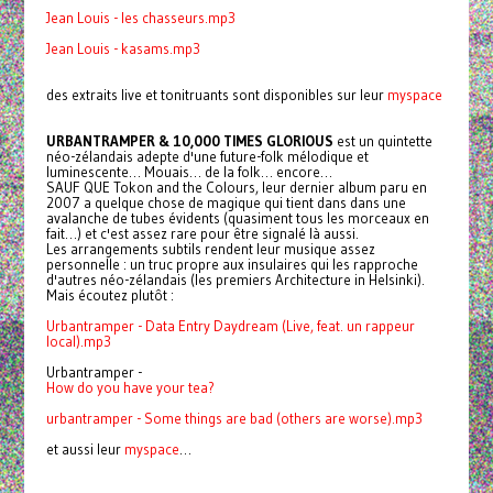
Jean Louis - les chasseurs.mp3
Jean Louis - kasams.mp3
des extraits live et tonitruants sont disponibles sur leur
myspace
URBANTRAMPER & 10,000 TIMES GLORIOUS
est un quintette
néo-zélandais adepte d'une future-folk mélodique et
luminescente… Mouais… de la folk… encore…
SAUF QUE Tokon and the Colours, leur dernier album paru en
2007 a quelque chose de magique qui tient dans dans une
avalanche de tubes évidents (quasiment tous les morceaux en
fait…) et c'est assez rare pour être signalé là aussi.
Les arrangements subtils rendent leur musique assez
personnelle : un truc propre aux insulaires qui les rapproche
d'autres néo-zélandais (les premiers Architecture in Helsinki).
Mais écoutez plutôt :
Urbantramper - Data Entry Daydream (Live, feat. un rappeur
local).mp3
Urbantramper -
How do you have your tea?
urbantramper - Some things are bad (others are worse).mp3
et aussi leur
myspace
…