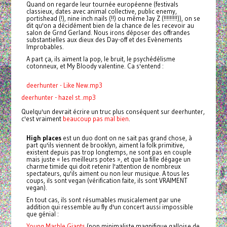
Quand on regarde leur tournée européenne (festivals
classieux, dates avec animal collective, public enemy,
portishead (!), nine inch nails (!!) ou même Jay Z (!!!!!!!!!)), on se
dit qu'on a décidément bien de la chance de les recevoir au
salon de Grnd Gerland. Nous irons déposer des offrandes
substantielles aux dieux des Day-off et des Evènements
Improbables.
A part ça, ils aiment la pop, le bruit, le psychédélisme
cotonneux, et My Bloody valentine. Ca s'entend :
deerhunter - Like New.mp3
deerhunter - hazel st..mp3
Quelqu'un devrait écrire un truc plus conséquent sur deerhunter,
c'est vraiment
beaucoup pas mal bien
.
High
places
est un duo dont on ne sait pas grand chose, à
part qu'ils viennent de brooklyn, aiment la folk primitive,
existent depuis pas trop longtemps, ne sont pas en couple
mais juste « les meilleurs potes », et que la fille dégage un
charme timide qui doit retenir l'attention de nombreux
spectateurs, qu'ils aiment ou non leur musique. A tous les
coups, ils sont vegan (vérification faite, ils sont VRAIMENT
vegan).
En tout cas, ils sont résumables musicalement par une
addition qui ressemble au fly d'un concert aussi impossible
que génial :
Young Marble Giants
(pop minimaliste magnifique galloise de