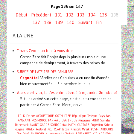
Page 136 sur 147
Début
Précédent
131
132
133
134
135
136
137
138
139
140
Suivant
Fin
A LA UNE
Trrrans Zero a un truc à vous dire
Grrrnd Zero fait l’objet depuis plusieurs mois d’une
campagne de dénigrement, à travers des prises de...
SURVIE DE L'ATELIER DES CANULARS
Cagnotte
L’Atelier des Canulars a eu une fin d'année
bien mouvementée : - Fin octobre le lieu a...
Alors c'est vrai, tu t'es enfin décidé à rejoindre Grrrndzero?
Si tu es arrivé sur cette page, c'est que tu envisages de
participer à Grrrnd Zero. Merci, on va...
FOLK
France
ACOUSTIQUE
GOTH
FREE
République Tchèque
Pays-bas
AMBIANT
POST-ROCK
FANFARE
USA
INDUS
Magazine
FUNK
Somalie
Danemark
AVANT-GARDE
SONIC
Ibiza
MATH
GUITARE
Projection
Sahara
Pologne
POWER
Festival
Mp3
CLAP
Japon
Kraspek Mysik
POST-HARDCORE
Îles Féroé
ANARCHO
Numérique
Le Tostaki
BREAKBEAT
HIP HOP
Série