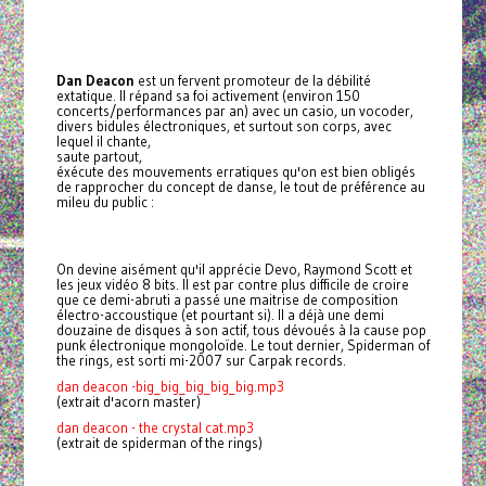
Dan Deacon
est un fervent promoteur de la débilité
extatique. Il répand sa foi activement (environ 150
concerts/performances par an) avec un casio, un vocoder,
divers bidules électroniques, et surtout son corps, avec
lequel il chante,
saute partout,
éxécute des mouvements erratiques qu'on est bien obligés
de rapprocher du concept de danse, le tout de préférence au
mileu du public :
On devine aisément qu'il apprécie Devo, Raymond Scott et
les jeux vidéo 8 bits. Il est par contre plus difficile de croire
que ce demi-abruti a passé une maitrise de composition
électro-accoustique (et pourtant si). Il a déjà une demi
douzaine de disques à son actif, tous dévoués à la cause pop
punk électronique mongoloïde. Le tout dernier, Spiderman of
the rings, est sorti mi-2007 sur Carpak records.
dan deacon -big_big_big_big_big.mp3
(extrait d'acorn master)
dan deacon - the crystal cat.mp3
(extrait de spiderman of the rings)