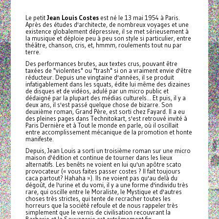
Le petit
Jean Louis Costes
est né le 13 mai 1954 à Paris.
Après des études d'architecte, de nombreux voyages et une
existence globalement dépressive, il se met sérieusement à
la musique et déploie peu à peu son style si particulier, entre
théâtre, chanson, cris, et, hmmm, roulements tout nu par
terre.
Des performances brutes, aux textes crus, pouvant être
taxées de "violentes" ou "trash" si on a vraiment envie d'être
réducteur. Depuis une vingtaine d'années, il se produit
infatigablement dans les squats, édite lui même des dizaines
de disques et de vidéos, adulé par un micro public et
dédaigné par la plupart des médias culturels... Et puis, il y a
deux ans, il s'est passé quelque chose de bizarre. Son
deuxième roman, Grand Père, est sorti chez Fayard. Il a eu
des pleines pages dans Technitokart, s'est retrouvé invité à
Paris Dernière et à Tout le monde en parle, où il oscillait
entre accomplissement mécanique de la promotion et honte
manifeste.
Depuis, Jean Louis a sorti un troisième roman sur une micro
maison d'édition et continue de tourner dans les lieux
alternatifs. Les benêts ne voient en lui qu'un apôtre scato
provocateur (« vous faites passer costes ? Il fait toujours
caca partout? Hahaha »). Ils ne voient pas qu'au delà du
dégoût, de l'urine et du vomi, il y a une forme d'individu très
rare, qui oscille entre le Moraliste, le Mystique et d'autres
choses très strictes, qui tente de recracher toutes les
horreurs que la société refoule et de nous rappeler très
simplement que le vernis de civilisation recouvrant la