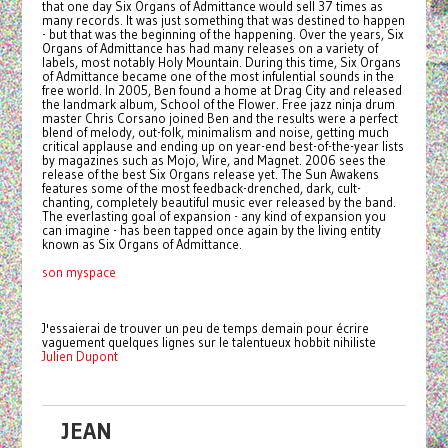
that one day Six Organs of Admittance would sell 37 times as
many records. It was just something that was destined to happen
- but that was the beginning of the happening. Over the years, Six
Organs of Admittance has had many releases on a variety of
labels, most notably Holy Mountain. During this time, Six Organs
of Admittance became one of the most infulential sounds in the
free world. In 2005, Ben found a home at Drag City and released
the landmark album, School of the Flower. Free jazz ninja drum
master Chris Corsano joined Ben and the results were a perfect
blend of melody, out-folk, minimalism and noise, getting much
critical applause and ending up on year-end best-of-the-year lists
by magazines such as Mojo, Wire, and Magnet. 2006 sees the
release of the best Six Organs release yet. The Sun Awakens
features some of the most feedback-drenched, dark, cult-
chanting, completely beautiful music ever released by the band.
The everlasting goal of expansion - any kind of expansion you
can imagine - has been tapped once again by the living entity
known as Six Organs of Admittance.
son myspace
J'essaierai de trouver un peu de temps demain pour écrire
vaguement quelques lignes sur le talentueux hobbit nihiliste
Julien Dupont
JEAN