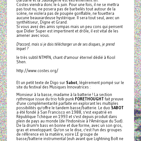
Barbarie et la Sauvagerie est extrêmement fin.
Costes viendra donc le 4 juin. Pour une fois, il ne se mettra
pas tout nu, ne posera pas de barbelés tout autour de la
scène, ne violera pas de poupée gonflable, ne fouettera
aucune beauxardeuse hystérique. Il sera tout seul, avec un
synthétiseur, Digne et Grand.
Si vous avez des amis sympas mais un peu cons qui pensent
que Didier Super est impertinent et drôle, il est vital de les
amener avec vous.
D'accord, mais si je dois télécharger un de ses disques, je prend
lequel ?
le très subtil NTMFN, chant d'amour éternel dédié à Kool
Shen.
http://www.costes.org/
Et un petit texte de Digo sur
Sabot
, légèrement pompé sur le
site du festival des Musiques Innovatrices :
Monsieur à la basse, madame à la batterie ! La section
rythmique issue du trio folk-punk
FORETHOUGHT
fait preuve
d'une complémentarité parfaite en explorant les multiples
possibilités qu'offre le tandem basse/batterie. Le duo
SABOT
a été fondé à San Francisco en 1988, s'est expatrié en
République Tchèque en 1993 et s'est depuis produit dans
plein de pays au monde (de l'Indonésie à l'Amérique du Sud).
De la drum'n bass en bonne et due forme, avec un son gros,
gras et enveloppant. Qu'on se le dise, c'est l'un des groupes
de référence en la matière, voire LE groupe de
basse/batterie instrumental (euh avant que Lightning Bolt ne