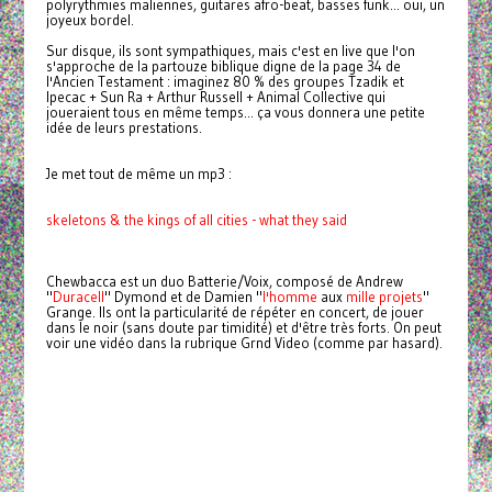
polyrythmies maliennes, guitares afro-beat, basses funk... oui, un
joyeux bordel.
Sur disque, ils sont sympathiques, mais c'est en live que l'on
s'approche de la partouze biblique digne de la page 34 de
l'Ancien Testament : imaginez 80 % des groupes
Tzadik et
Ipecac + Sun Ra + Arthur Russell + Animal Collective qui
joueraient tous en même temps... ça vous donnera une petite
idée de leurs prestations.
Je met tout de même un mp3 :
skeletons & the kings of all cities - what they said
Chewbacca est un duo Batterie/Voix, composé de Andrew
"
Duracell
" Dymond et de Damien "
l'homme
aux
mille projets
"
Grange. Ils ont la particularité de répéter en concert, de jouer
dans le noir (sans doute par timidité) et d'être très forts. On peut
voir une vidéo dans la rubrique Grnd Video (comme par hasard).