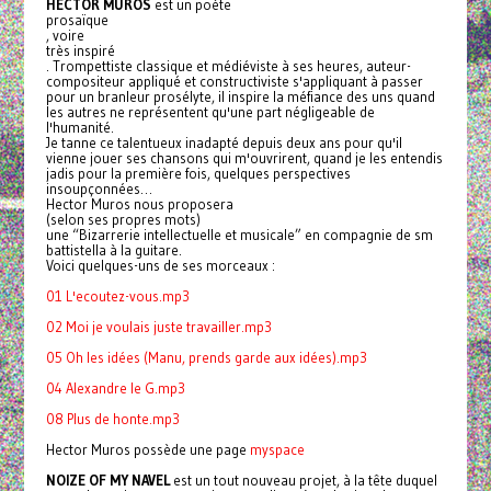
HECTOR MUROS
est un poète
prosaïque
, voire
très inspiré
. Trompettiste classique et médiéviste à ses heures, auteur-
compositeur appliqué et constructiviste s'appliquant à passer
pour un branleur prosélyte, il inspire la méfiance des uns quand
les autres ne représentent qu'une part négligeable de
l'humanité.
Je tanne ce talentueux inadapté depuis deux ans pour qu'il
vienne jouer ses chansons qui m'ouvrirent, quand je les entendis
jadis pour la première fois, quelques perspectives
insoupçonnées…
Hector Muros nous proposera
(selon ses propres mots)
une “Bizarrerie intellectuelle et musicale” en compagnie de sm
battistella à la guitare.
Voici quelques-uns de ses morceaux :
01 L'ecoutez-vous.mp3
02 Moi je voulais juste travailler.mp3
05 Oh les idées (Manu, prends garde aux idées).mp3
04 Alexandre le G.mp3
08 Plus de honte.mp3
Hector Muros possède une page
myspace
NOIZE OF MY NAVEL
est un tout nouveau projet, à la tête duquel