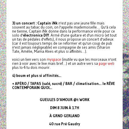
3) un concert : Captain iNk
n'est pas une jeune fille mais
souvent au tabac du coin, on l'appelle mademoiselle… Qu'à cela
ne tienne, Captain iNk donne dans la performance virile pour ce
solo d'
électronica DIY
. Armé d'une guitare et d'un micro (et tout
un tas de pédales d'effets), il nous propose un concert d'adieux
(car il est toujours temps de se reformer et qu'un coup de pub
n'est jamais négligeable) en compagnie de ses amis (Sharon
Tate, Amélie, Mama Alves et plus si affinités…).
voici un lien vers son
myspace
(inutile vu que les morceaux n'ont
rien à voir avec le live mais bref…) et un autre vers sa
page web
plus lo-fi tu dois mourir.
4) boum et plus si affinités…
+ APÉRO / TAPAS (salé, sucré) / BAR / climatisation… le RÊVE
CONTEMPORAIN QUOI…
GUEULES D'AMOUR @t WORK
DIM 8 JUIN À 17H
À GRND GERLAND
40 rue Pré Gaudry