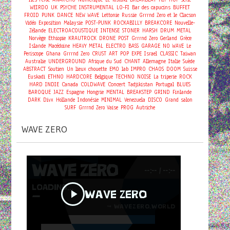
WEIRDO
UK
PSYCHE
INSTRUMENTAL
LO-FI
Bar des capucins
BUFFET
FROID
PUNK
DANCE
NEW WAVE
Lettonie
Russie
Grrrnd Zero et le Clacson
Vidéo
Exposition
Malaysie
POST-PUNK
ROCKABILLY
BREAKCORE
Nouvelle-
Zélande
ELECTROACOUSTIQUE
INTENSE
STONER
HARSH
DRUM
METAL
Norvège
Ethiopie
KRAUTROCK
DRONE
POST
Grrrnd Zero Gerland
Grèce
Islande
Macédoine
HEAVY METAL
ELECTRO
BASS
GARAGE
NO WAVE
Le
Periscope
Ghana
Grrrnd Zero
CRUST
ART
POP
EXPE
Israel
CLASSIC
Taiwan
Australie
UNDERGROUND
Afrique du Sud
CHANT
Allemagne
Italie
Suède
ABSTRACT
Soutien
Un lieux chouette
EMO
lab
IMPRO
CHAOS
DOOM
Suisse
Euskadi
ETHNO
HARDCORE
Belgique
TECHNO
NOISE
La triperie
ROCK
Concert
HARD
INDIE
Canada
COLDWAVE
Tadjikistan
Portugal
BLUES
BAROQUE
JAZZ
Espagne
Hongrie
MENTAL
BREAKSTEP
GRIND
Finlande
DARK
Divx
Hollande
Indonésie
MINIMAL
Venezuela
DISCO
Grand salon
SURF
Grrrnd Zero Vaise
PROG
Autriche
WAVE ZERO