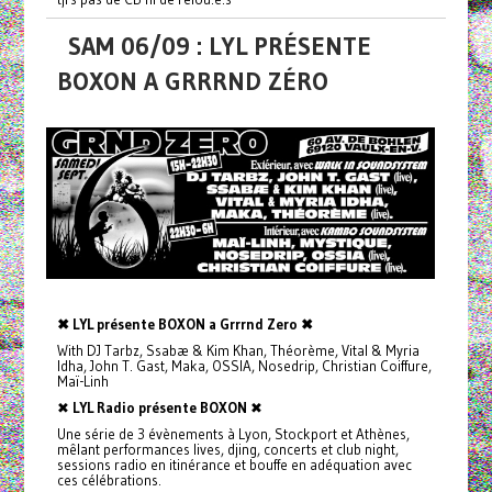
SAM 06/09 : LYL PRÉSENTE
BOXON A GRRRND ZÉRO
✖ LYL présente BOXON a Grrrnd Zero ✖
With DJ Tarbz, Ssabæ & Kim Khan, Théorème, Vital & Myria
Idha, John T. Gast, Maka, OSSIA, Nosedrip, Christian Coiffure,
Maï-Linh
✖
LYL Radio présente BOXON
✖
Une série de 3 évènements à Lyon, Stockport et Athènes,
mêlant performances lives, djing, concerts et club night,
sessions radio en itinérance et bouffe en adéquation avec
ces célébrations.