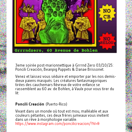
3eme soirée post-marionnettique à Grrrnd Zero 03/10/25:
Poncili Creación, Beanpig Puppets & Danae Brissonet.
Venez et laissez vous séduire et emporter par les nos demis-
dieux paiens masqués. Les créatures fantasmagoriques
tirées des cauchemars fièvreux de votre enfance se
rassemblent au 60 av. de Bohlen, à Vaulx pour vous tirer du
lit:
Poncili Creación
(Puerto-Rico)
Vivant dans un monde où tout est mou, malléable et aux
couleurs pétantes, ces deux frères jumeaux vous invitent
dans un rêve à morphologie variable.
https://www.instagram.com/poncilicreacion/?hl=fr