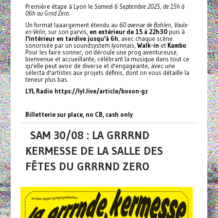
Première étape à Lyon le
Samedi 6 Septembre 2025, de 15h à
06h au Grnd Zero
.
Un format laaargement étendu au
60 avenue de Bohlen, Vaulx-
en-Velin
, sur son parvis,
en extérieur de 15 à 22h30
puis à
l'intérieur en tardive jusqu'à 6h
, avec chaque scène
sonorisée par un soundsystem lyonnais,
Walk-in
et
Kambo
.
Pour les faire sonner, on déroule une prog aventureuse,
bienvenue et accueillante, célébrant la musique dans tout ce
qu'elle peut avoir de diverse et d'engageante, avec une
sélecta d'artistes aux projets définis, dont on vous détaille la
teneur plus bas.
LYL Radio
https://lyl.live/article/boxon-gz
Billetterie sur place, no CB, cash only
SAM 30/08 : LA GRRRND
KERMESSE DE LA SALLE DES
FÊTES DU GRRRND ZERO