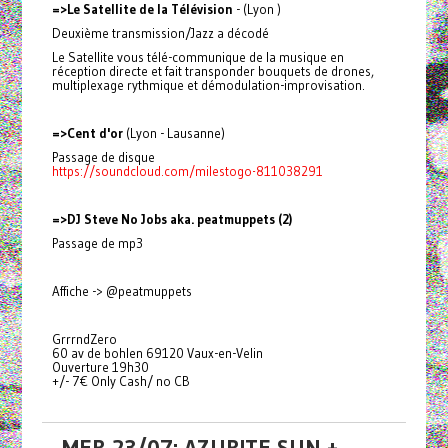
=>Le Satellite de la Télévision
- (Lyon )
Deuxième transmission/Jazz a décodé
Le Satellite vous télé-communique de la musique en
réception directe et fait transponder bouquets de drones,
multiplexage rythmique et démodulation-improvisation.
=>Cent d'or
(Lyon - Lausanne)
Passage de disque
https://soundcloud.com/milestogo-811038291
=>DJ Steve No Jobs aka. peatmuppets (2)
Passage de mp3
Affiche -> @peatmuppets
GrrrndZero
60 av de bohlen 69120 Vaux-en-Velin
Ouverture 19h30
+/- 7€ Only Cash/ no CB