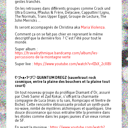
gestes tranchés.
On les retrouves dans différents groupes comme Crack und
Ultra Eczema, PPaulus & Frère, Delacave, Capputtini I Lignu,
The Normals, Trans Upper Egypt, Groupe de Lecture, The
John Merricks ...
Ils seront accompagnés de Christina aka
Maria Violenza
.
Comment ça on se fait pas chier en reprenant le même
descriptif que la dernière fois ? C’est l’été pour tout le
monde.
Super album :
https://travailrythmique.bandcamp.com/album/les-
percussions-de-la-montagne-verte
Super live :
https://www.youtube.com/watch?v=fZkX_2cXlBI
ʕ
づ•ᴥ•ʔ
づ
♡ QUANTUM DREGZ (sauerkraut rock
cosmique, entre la plaine des bouchers et la plaine tout
court)
Un tout nouveau groupe du prolifique Diamant d’Or, assuré
par Cheb Samir et Zad Kokar, s’offrant la charmante
compagnie de Luca (mais si tu sais, Rompicapo et Ventre de
Biche). Cette rencontre éblouissante produit un synth-punk
no-wave, nimbé de mystères alchimiques et quantiques. Une
douce dissonnance qui nous entraîne tête la première dans
les étoiles comme dans les pages jaunies d’un vieux roman
de SF.
En avant la musique :
https://www.youtube.com/watch?