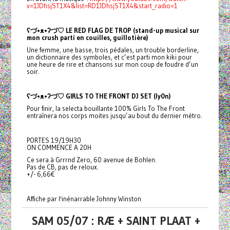
v=1JDhsjST1X4&list=RD1JDhsjST1X4&start_radio=1
ʕ
づ•ᴥ•ʔ
づ
♡ LE RED FLAG DE TROP (stand-up musical sur
mon crush parti en couilles, guillotière)
Une femme, une basse, trois pédales, un trouble borderline,
un dictionnaire des symboles, et c’est parti mon kiki pour
une heure de rire et chansons sur mon coup de foudre d’un
soir.
ʕ
づ•ᴥ•ʔ
づ
♡ GIRLS TO THE FRONT DJ SET (ly0n)
Pour finir, la selecta bouillante 100% Girls To The Front
entraînera nos corps moites jusqu’au bout du dernier métro.
PORTES 19/19H30
ON COMMENCE A 20H
Ce sera à Grrrnd Zero, 60 avenue de Bohlen.
Pas de CB, pas de reloux.
+/- 6,66€
Affiche par l'inénarrable Johnny Winston
SAM 05/07 : RÆ + SAINT PLAAT +