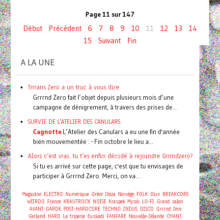
Page 11 sur 147
Début
Précédent
6
7
8
9
10
11
12
13
14
15
Suivant
Fin
A LA UNE
Trrrans Zero a un truc à vous dire
Grrrnd Zero fait l’objet depuis plusieurs mois d’une
campagne de dénigrement, à travers des prises de...
SURVIE DE L'ATELIER DES CANULARS
Cagnotte
L’Atelier des Canulars a eu une fin d'année
bien mouvementée : - Fin octobre le lieu a...
Alors c'est vrai, tu t'es enfin décidé à rejoindre Grrrndzero?
Si tu es arrivé sur cette page, c'est que tu envisages de
participer à Grrrnd Zero. Merci, on va...
Magazine
ELECTRO
Numérique
Grèce
Ibiza
Norvège
FOLK
Divx
BREAKCORE
WEIRDO
France
KRAUTROCK
NOISE
Kraspek Mysik
LO-FI
Grand salon
AVANT-GARDE
POST-HARDCORE
TECHNO
INDUS
DISCO
Grrrnd Zero
Gerland
HARD
La triperie
Euskadi
FANFARE
Nouvelle-Zélande
CHANT