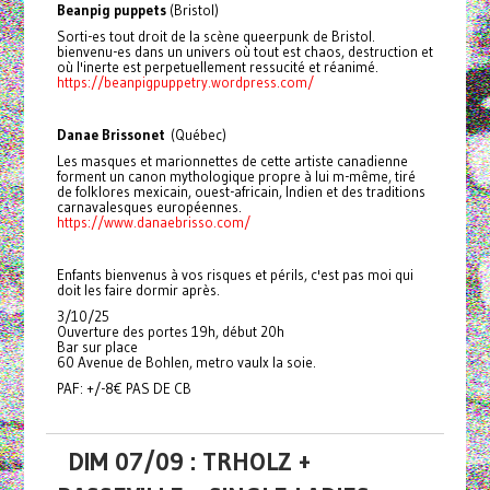
Beanpig puppets
(Bristol)
Sorti-es tout droit de la scène queerpunk de Bristol.
bienvenu-es dans un univers où tout est chaos, destruction et
où l'inerte est perpetuellement ressucité et réanimé.
https://beanpigpuppetry.wordpress.com/
Danae Brissonet
(Québec)
Les masques et marionnettes de cette artiste canadienne
forment un canon mythologique propre à lui m-même, tiré
de folklores mexicain, ouest-africain, Indien et des traditions
carnavalesques européennes.
https://www.danaebrisso.com/
Enfants bienvenus à vos risques et périls, c'est pas moi qui
doit les faire dormir après.
3/10/25
Ouverture des portes 19h, début 20h
Bar sur place
60 Avenue de Bohlen, metro vaulx la soie.
PAF: +/-8€ PAS DE CB
DIM 07/09 : TRHOLZ +