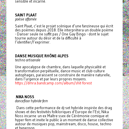
sensible et incarné.
SAINT PLAAT
poésie affamée
Saint Plaat, c’est le projet scénique d’une fanzineuse qui écrit
des poèmes depuis 2018. Elle interprétera un double poème
- Danser seule ne suffit pas / One Gay Bingo - dont le sujet
tourne autour du désir et de la difficulté à
l’identifier/l’exprimer.
DANSE MUSIQUE RHÔNE-ALPES
techno artisanale
Une apocalypse de chambre, dans laquelle physicalité et
transformation perpétuelle, dance-music et club-culture
autophages, paraissent se construire de manière naturelle,
dans l’urgence et par leurs propres moyens.
https://dmra.bandcamp.com/album/shit-forest
.
NIKA NOSS
dancefloor hybride-fem
Dans cette performance de dj-set hybride inspirée des drag
shows et des festivités folkloriques d’Europe de l’Est, Nika
Noss incarne un·ex Maître·ssex de Cérémonie comique et
hyper-fem et invite le public à un moment de danse collective
autour de musiques pop, mainstream, disco, house, techno
et hyperpop.