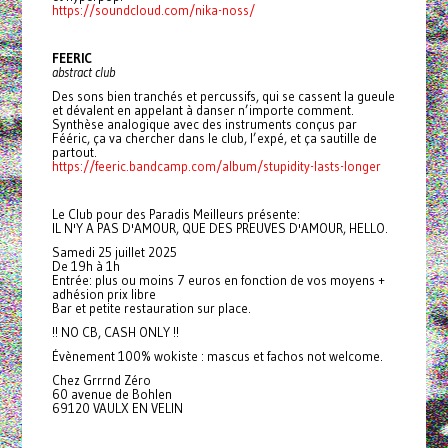
https://soundcloud.com/nika-noss/
FEERIC
abstract club
Des sons bien tranchés et percussifs, qui se cassent la gueule
et dévalent en appelant à danser n’importe comment.
Synthèse analogique avec des instruments conçus par
Fééric, ça va chercher dans le club, l’expé, et ça sautille de
partout.
https://feeric.bandcamp.com/album/stupidity-lasts-longer
Le Club pour des Paradis Meilleurs présente:
IL N'Y A PAS D'AMOUR, QUE DES PREUVES D'AMOUR, HELLO.
Samedi 25 juillet 2025
De 19h à 1h
Entrée: plus ou moins 7 euros en fonction de vos moyens +
adhésion prix libre
Bar et petite restauration sur place.
!! NO CB, CASH ONLY !!
Évènement 100% wokiste : mascus et fachos not welcome.
Chez Grrrnd Zéro
60 avenue de Bohlen
69120 VAULX EN VELIN