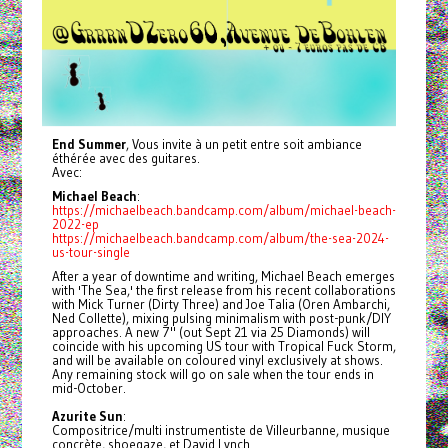
End Summer
, Vous invite à un petit entre soit ambiance
éthérée avec des guitares.
Avec:
Michael Beach
:
https://michaelbeach.bandcamp.com/album/michael-beach-
2022-ep
https://michaelbeach.bandcamp.com/album/the-sea-2024-
us-tour-single
After a year of downtime and writing, Michael Beach emerges
with 'The Sea,' the first release from his recent collaborations
with Mick Turner (Dirty Three) and Joe Talia (Oren Ambarchi,
Ned Collette), mixing pulsing minimalism with post-punk/DIY
approaches. A new 7" (out Sept 21 via 25 Diamonds) will
coincide with his upcoming US tour with Tropical Fuck Storm,
and will be available on coloured vinyl exclusively at shows.
Any remaining stock will go on sale when the tour ends in
mid-October.
Azurite Sun
:
Compositrice/multi instrumentiste de Villeurbanne, musique
concrète, shoegaze, et David Lynch.