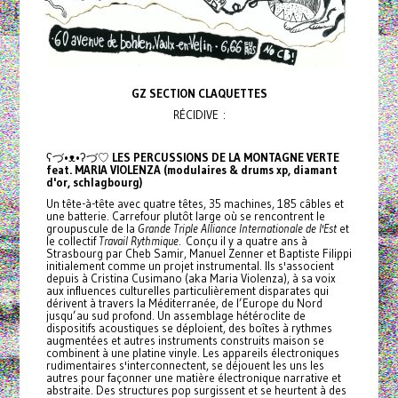
GZ SECTION CLAQUETTES
RÉCIDIVE :
ʕづ•ᴥ•ʔづ♡
LES PERCUSSIONS DE LA MONTAGNE VERTE
feat. MARIA VIOLENZA (modulaires & drums xp, diamant
d'or, schlagbourg)
Un tête-à-tête avec quatre têtes, 35 machines, 185 câbles et
une batterie. Carrefour plutôt large où se rencontrent le
groupuscule de la
Grande Triple Alliance Internationale de l'Est
et
le collectif
Travail Rythmique
. Conçu il y a quatre ans à
Strasbourg par Cheb Samir, Manuel Zenner et Baptiste Filippi
initialement comme un projet instrumental. Ils s'associent
depuis à Cristina Cusimano (aka Maria Violenza), à sa voix
aux influences culturelles particulièrement disparates qui
dérivent à travers la Méditerranée, de l’Europe du Nord
jusqu’au sud profond. Un assemblage hétéroclite de
dispositifs acoustiques se déploient, des boîtes à rythmes
augmentées et autres instruments construits maison se
combinent à une platine vinyle. Les appareils électroniques
rudimentaires s'interconnectent, se déjouent les uns les
autres pour façonner une matière électronique narrative et
abstraite. Des structures pop surgissent et se heurtent à des