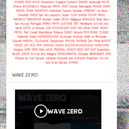
Concert
STONER
POST-ROCK
Danemark
Espagne
DRONE
Venezuela
ROCK
Ghana
ROCKABILLY
Malaysie
METAL
POST
Suisse
Allemagne
POWER
DARK
GRIND
PUNK
ANARCHO
Indonésie
Taiwan
Somalie
AMBIANT
Un lieux
chouette
INDIE
Bar des capucins
Japon
CLAP
HARSH
DOOM
PROG
ABSTRACT
BREAKSTEP
Soutien
Suède
CRUST
Belgique
BAROQUE
Série
Pays-
bas
Russie
Portugal
IMPRO
MATH
GUITARE
ART
Macédoine
Grrrnd Zero
Vaise
GOTH
Le Tostaki
USA
ACOUSTIQUE
SURF
NO WAVE
FUNK
HEAVY
METAL
Mp3
Israel
République Tchèque
SONIC
Sahara
POST-PUNK
CLASSIC
Hollande
Italie
UNDERGROUND
Australie
Festival
Vidéo
Le Periscope
Islande
MENTAL
COLDWAVE
Tadjikistan
PSYCHE
INTENSE
Îles Féroé
BUFFET
FROID
UK
JAZZ
POP
GARAGE
CHAOS
ELECTROACOUSTIQUE
HARDCORE
Hongrie
EXPE
FREE
NEW WAVE
MINIMAL
DANCE
BASS
HIP HOP
Exposition
BLUES
DRUM
Grrrnd Zero
Pologne
INSTRUMENTAL
Ethiopie
BREAKBEAT
EMO
Afrique du Sud
Canada
Lettonie
Finlande
lab
Autriche
Projection
Grrrnd
Zero et le Clacson
ETHNO
WAVE ZERO