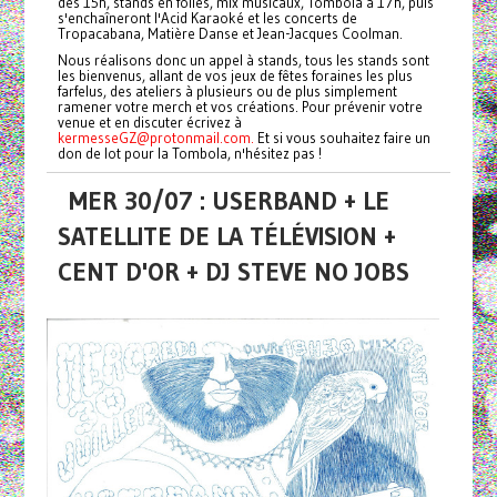
dès 15h, stands en folies, mix musicaux, Tombola à 17h, puis
s'enchaîneront l'Acid Karaoké et les concerts de
Tropacabana, Matière Danse et Jean-Jacques Coolman.
Nous réalisons donc un appel à stands, tous les stands sont
les bienvenus, allant de vos jeux de fêtes foraines les plus
farfelus, des ateliers à plusieurs ou de plus simplement
ramener votre merch et vos créations. Pour prévenir votre
venue et en discuter écrivez à
kermesseGZ@protonmail.com.
Et si vous souhaitez faire un
don de lot pour la Tombola, n'hésitez pas !
MER 30/07 : USERBAND + LE
SATELLITE DE LA TÉLÉVISION +
CENT D'OR + DJ STEVE NO JOBS