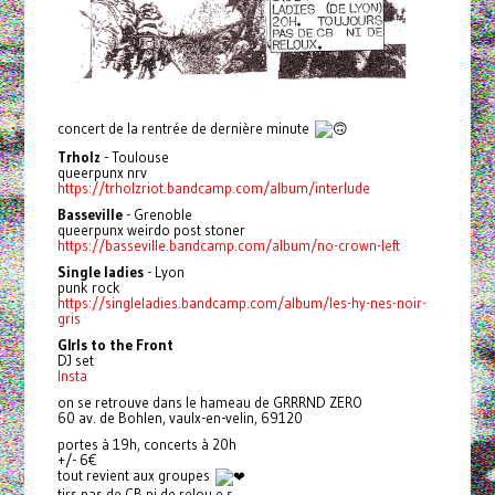
concert de la rentrée de dernière minute
Trholz
- Toulouse
queerpunx nrv
https://trholzriot.bandcamp.com/album/interlude
Basseville
- Grenoble
queerpunx weirdo post stoner
https://basseville.bandcamp.com/album/no-crown-left
Single ladies
- Lyon
punk rock
https://singleladies.bandcamp.com/album/les-hy-nes-noir-
gris
GIrls to the Front
DJ set
Insta
on se retrouve dans le hameau de GRRRND ZERO
60 av. de Bohlen, vaulx-en-velin, 69120
portes à 19h, concerts à 20h
+/- 6€
tout revient aux groupes
tjrs pas de CB ni de relou.e.s