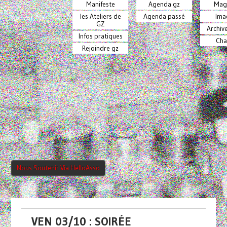
Manifeste
Agenda gz
Mag
les Ateliers de
Agenda passé
Ima
GZ
Archiv
Infos pratiques
Cha
Rejoindre gz
Nous Soutenir Via HelloAsso
VEN 03/10 : SOIRÉE