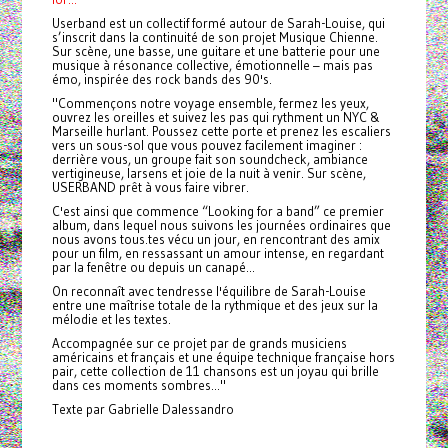
Userband est un collectif formé autour de Sarah-Louise, qui
s’inscrit dans la continuité de son projet Musique Chienne.
Sur scène, une basse, une guitare et une batterie pour une
musique à résonance collective, émotionnelle – mais pas
émo, inspirée des rock bands des 90's.
"Commençons notre voyage ensemble, fermez les yeux,
ouvrez les oreilles et suivez les pas qui rythment un NYC &
Marseille hurlant. Poussez cette porte et prenez les escaliers
vers un sous-sol que vous pouvez facilement imaginer :
derrière vous, un groupe fait son soundcheck, ambiance
vertigineuse, larsens et joie de la nuit à venir. Sur scène,
USERBAND prêt à vous faire vibrer.
C'est ainsi que commence “Looking for a band” ce premier
album, dans lequel nous suivons les journées ordinaires que
nous avons tous.tes vécu un jour, en rencontrant des amix
pour un film, en ressassant un amour intense, en regardant
par la fenêtre ou depuis un canapé...
On reconnaît avec tendresse l'équilibre de Sarah-Louise
entre une maîtrise totale de la rythmique et des jeux sur la
mélodie et les textes.
Accompagnée sur ce projet par de grands musiciens
américains et français et une équipe technique française hors
pair, cette collection de 11 chansons est un joyau qui brille
dans ces moments sombres..."
Texte par Gabrielle Dalessandro