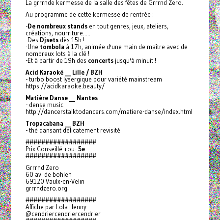
La grrrnde kermesse de la salle des fêtes de Grrrnd Zero.
Au programme de cette kermesse de rentrée :
-
De nombreux stands
en tout genres, jeux, ateliers,
créations, nourriture.....
-Des
Djsets
dès 15h !
-Une
tombola
à 17h, animée d'une main de maître avec de
nombreux lots à la clé !
-Et à partir de 19h des
concerts
jusqu'à minuit !
Acid Karaoké __ Lille / BZH
- turbo boost lysergique pour variété mainstream
https://acidkaraoke.beauty/
Matière Danse __ Nantes
- dense music
http://dancerstalktodancers.com/matiere-danse/index.html
Tropacabana __ BZH
- thé dansant délicatement revisité
##################
Prix Conseillé +ou-
5e
##################
Grrrnd Zero
60 av. de bohlen
69120 Vaulx-en-Velin
grrrndzero.org
##################
Affiche par Lola Henny
@cendriercendriercendrier