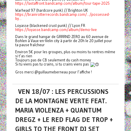
https://lastaffront.bandcamp.com/album/tour-tape-2025
Warhead 97 (hardcore punk) // Brighton UK
https://brainrotterrecords.bandcamp.com/.../possessed-
by...
Loyasse (blackened crust punk) // Lyon FR
https://loyasse.bandcamp.com/album/demo-live
Dans le grand hangar de GRRRND ZERO au 60 avenue de
Bohlen à Vaux-en-Velin city à partir de 20h le 20 juillet pour
ta pause fraîcheur
Environ 5€ pour les groupes, plus ou moins tu rentres même
si t’as rien
Toujours pas de CB seulement du cash money
Si tu viens pas tu crains, si tu crains viens pas
Gros merci @guillaumeberneau pour l’affiche !
VEN 18/07 : LES PERCUSSIONS
DE LA MONTAGNE VERTE FEAT.
MARIA VIOLENZA + QUANTUM
DREGZ + LE RED FLAG DE TROP +
GIRLS TO THE FRONT DJ SET