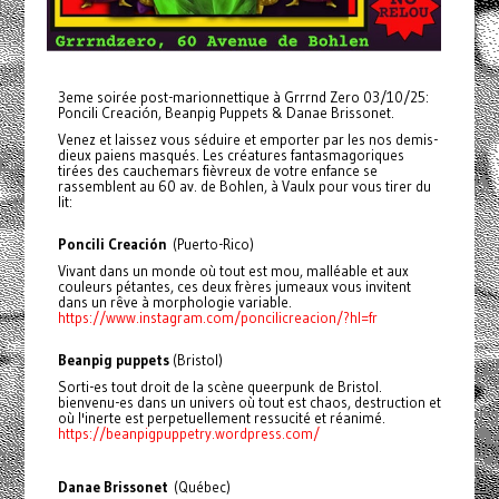
3eme soirée post-marionnettique à Grrrnd Zero 03/10/25:
Poncili Creación, Beanpig Puppets & Danae Brissonet.
Venez et laissez vous séduire et emporter par les nos demis-
dieux paiens masqués. Les créatures fantasmagoriques
tirées des cauchemars fièvreux de votre enfance se
rassemblent au 60 av. de Bohlen, à Vaulx pour vous tirer du
lit:
Poncili Creación
(Puerto-Rico)
Vivant dans un monde où tout est mou, malléable et aux
couleurs pétantes, ces deux frères jumeaux vous invitent
dans un rêve à morphologie variable.
https://www.instagram.com/poncilicreacion/?hl=fr
Beanpig puppets
(Bristol)
Sorti-es tout droit de la scène queerpunk de Bristol.
bienvenu-es dans un univers où tout est chaos, destruction et
où l'inerte est perpetuellement ressucité et réanimé.
https://beanpigpuppetry.wordpress.com/
Danae Brissonet
(Québec)