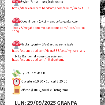
Syyler (Paris) —
emo faerie electro
https://faeriesrecords.bandcamp.com/album/im-ok-f-007
OceanFlounk (BXL) —
emo girlboy fantasycore
https://megaboomemo.bandcamp.com/track/ocarina-
song
Klëpta (Lyon) —
DJ set, techno genre fluide
https://soundcloud.com/klepta666/sets/my-hard-sets
Mika Bankomat -
Queercore antimusic
https://soundcloud.com/mikabankomat
+/- 7€ · pas de CB
Ouverture 19:30 • Concert à 20:00
Affiche @kuku_bousille (Instagram)
LUN: 29/09/2025 GRANPA