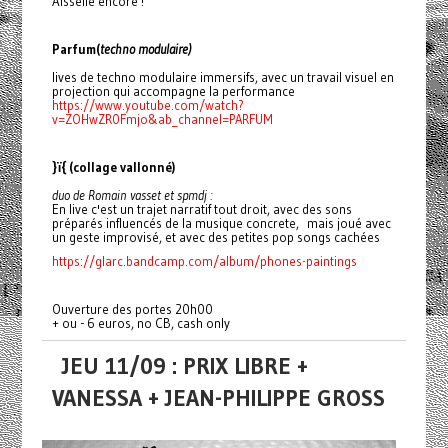
Aisselle encore !
Parfum(
techno modulaire)
lives de techno modulaire immersifs, avec un travail visuel en
projection qui accompagne la performance
https://www.youtube.com/watch?
v=ZOHwZR0Fmjo&ab_channel=PARFUM
}ï{ (collage vallonné)
duo de Romain vasset et spmdj :
En live c'est un trajet narratif tout droit, avec des sons
préparés influencés de la musique concrete, mais joué avec
un geste improvisé, et avec des petites pop songs cachées
https://glarc.bandcamp.com/album/phones-paintings
Ouverture des portes 20h00
+ ou - 6 euros, no CB, cash only
JEU 11/09 : PRIX LIBRE +
VANESSA + JEAN-PHILIPPE GROSS