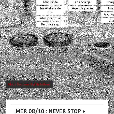
Manifeste
Agenda gz
Mag
les Ateliers de
Agenda passé
Ima
GZ
Archiv
Infos pratiques
Cha
Rejoindre gz
Nous Soutenir Via HelloAsso
MER 08/10 : NEVER STOP +