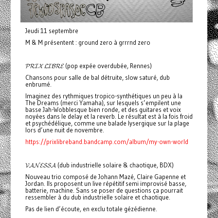
Jeudi 11 septembre
M & M présentent : ground zero à grrrnd zero
𝓟𝓡𝓘𝓧 𝓛𝓘𝓑𝓡𝓔 (pop expée overdubée, Rennes)
Chansons pour salle de bal détruite, slow saturé, dub
enbrumé.
Imaginez des rythmiques tropico-synthétiques un peu à la
The Dreams (merci Yamaha), sur lesquels s’empilent une
basse Jah-Wobblesque bien ronde, et des guitares et voix
noyées dans le delay et la reverb. Le résultat est à la fois froid
et psychédélique, comme une balade lysergique sur la plage
lors d’une nuit de novembre.
https://prixlibreband.bandcamp.com/album/my-own-world
𝓥𝓐𝓝𝓔𝓢𝓢𝓐 (dub industrielle solaire & chaotique, BDX)
Nouveau trio composé de Johann Mazé, Claire Gapenne et
Jordan. Ils proposent un live répétitif semi improvisé basse,
batterie, machine. Sans se poser de questions ça pourrait
ressembler à du dub industrielle solaire et chaotique.
Pas de lien d’écoute, en exclu totale gézédienne.