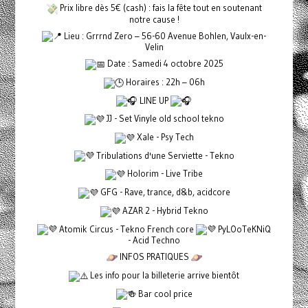
Prix libre dès 5€ (cash) : fais la fête tout en soutenant
notre cause !
Lieu : Grrrnd Zero – 56-60 Avenue Bohlen, Vaulx-en-
Velin
Date : Samedi 4 octobre 2025
Horaires : 22h – 06h
LINE UP
JJ - Set Vinyle old school tekno
Xale - Psy Tech
Tribulations d'une Serviette - Tekno
Holorim - Live Tribe
GFG - Rave, trance, d&b, acidcore
AZAR 2 - Hybrid Tekno
Atomik Circus - Tekno French core
PyLOoTeKNiQ
- Acid Techno
INFOS PRATIQUES
Les info pour la billeterie arrive bientôt
Bar cool price