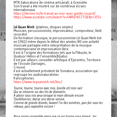
MTK (laboratoire de cinéma artisanal), à Grenoble.
Son travail a été montré sur de nombreux écrans
internationaux.
https://derives.tv/le-travail-au-noir-avec-gaelle-rouard/
https://www.youtube.com/watch?v=4NRQYk577QE&t=355s
Lê Quan Ninh
(platines, disques vinyles)
Musicien, percussionniste, improvisateur, compositeur, field
recordist.
De formation classique, le percussionniste Lê Quan Ninh (né
en 1961) mène depuis le début des années 80 une activité
musicale partagée entre interprétation de la musique
contemporaine et improvisation libre.
Il est à l’origine des formations tels que la Flibuste, le
Quatuor Hélios et l’ensemble]h[iatus.
Il est par ailleurs conseiller artistique d’Epicentre, Territoire
de l’écoute (Jarnages,
Creuse).
Il est actuellement président de Sonatura, association qui
regroupe les audionaturalistes
francophones.
https://www.lequanninh.net/bio/
Tourne, tourne, tourne avec moi, (oreille et) mon oeil :
Qui se retourne sur des lits de diamants
À plaisir sous nos yeux lorsque la main déroule encore
Tourbillonner, danse une danse sonore,
Comme de grands lézards, buvant l’or des lumières, puis fuir sous les
rideaux, puis reparaître encore !
Nous jouons ensemble parce que ce qui tourne nous émeut : les