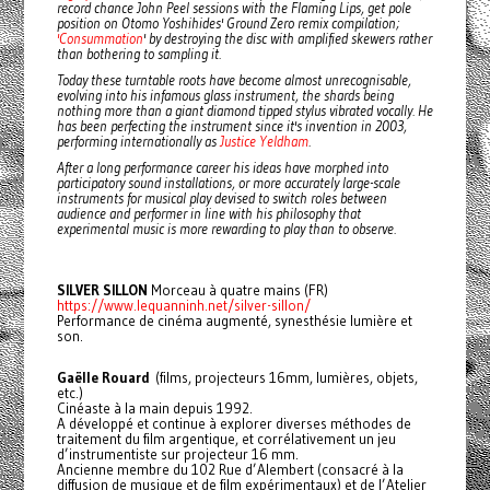
record chance John Peel sessions with the Flaming Lips, get pole
position on Otomo Yoshihides' Ground Zero remix compilation;
'Consummation
' by destroying the disc with amplified skewers rather
than bothering to sampling it.
Today these turntable roots have become almost unrecognisable,
evolving into his infamous glass instrument, the shards being
nothing more than a giant diamond tipped stylus vibrated vocally. He
has been perfecting the instrument since it's invention in 2003,
performing internationally as
Justice Yeldham
.
After a long performance career his ideas have morphed into
participatory sound installations, or more accurately large-scale
instruments for musical play devised to switch roles between
audience and performer in line with his philosophy that
experimental music is more rewarding to play than to observe.
SILVER SILLON
Morceau à quatre mains (FR)
https://www.lequanninh.net/silver-sillon/
Performance de cinéma augmenté, synesthésie lumière et
son.
Gaëlle Rouard
(films, projecteurs 16mm, lumières, objets,
etc.)
Cinéaste à la main depuis 1992.
A développé et continue à explorer diverses méthodes de
traitement du film argentique, et corrélativement un jeu
d’instrumentiste sur projecteur 16 mm.
Ancienne membre du 102 Rue d’Alembert (consacré à la
diffusion de musique et de film expérimentaux) et de l’Atelier