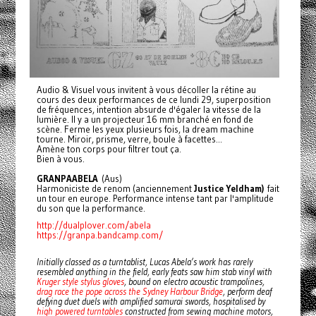
Audio & Visuel vous invitent à vous décoller la rétine au
cours des deux performances de ce lundi 29, superposition
de fréquences, intention absurde d'égaler la vitesse de la
lumière. Il y a un projecteur 16 mm branché en fond de
scène. Ferme les yeux plusieurs fois, la dream machine
tourne. Miroir, prisme, verre, boule à facettes...
Amène ton corps pour filtrer tout ça.
Bien à vous.
GRANPAABELA
(Aus)
Harmoniciste de renom (anciennement
Justice Yeldham)
fait
un tour en europe. Performance intense tant par l'amplitude
du son que la performance.
http://dualplover.com/abela
https://granpa.bandcamp.com/
Initially classed as a turntablist, Lucas Abela’s work has rarely
resembled anything in the field, early feats saw him stab vinyl with
Kruger style stylus gloves
, bound on electro acoustic trampolines,
drag race the pope across the Sydney Harbour Bridge
, perform deaf
defying duet duels with amplified samurai swords, hospitalised by
high powered turntables
constructed from sewing machine motors,