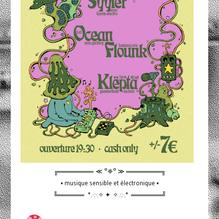
╔════════ ≪ °❈° ≫ ════════╗
• musique sensible et électronique •
╚══════ *.·:·.✧ ✦ ✧.·:·.* ═══════╝