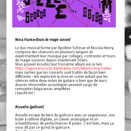
Nina Harker
(tours de magie sonore)
Le duo musical formé par Apolline Schöser et Nocola Henry,
compose des chansons en plusieurs langues et
expérimentent leur musique par collages, contrastes et tours
de magie sonores depuis maintenant 10ans.
Vous pouvez écoutez leur troisième album via ce lien :
https://aguirrerecords.bandcamp.com/album/nina-harker
mais sachez que les concerts sont traités de façon bien
différente - iels explorent la mise en scène autant que les
silences entre deux notes de guitare si bien que de leurs
douces ritournelles acoustiques peuvent surgir de
remuantes fulgurances amplifiées.
¡ taucht ein !
Aisselle
(guilicore)
Aisselle essaye de faire du guilicore avec un sequenceur, une
boite à rythme digitale, un clavier analogique et un
echantilloneur de performances 8 pistes. C'est bien, mais ça
nous dit pas ce qu'est le guilicore.