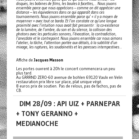
disques, les bobines de films, les boules à facettes,… Nous jouons
ensemble parce que nous apprécions – comme on dit apprécier une
distance – les équivalences dans ce qui apparaît dans ces
tournoiements. Nous jouons ensemble parce qu’ « il y a moyen de
moyenner » avec tout ce barda. Et l’on constate ce qu’une longue
proximité avec l’intuition nous avait fait pressentir : la co-existence
de la lumière, de l’ombre, du son et du silence, la collision des
photons avec les particules sonores, l’évocation, la contradiction,
l’anecdote et le contrepoint. Nous jouons ensemble car nous aimons
l’atelier, la tâche, l’attention portée aux détails, à la subtilité d’un
mixage, les ruptures, les soudainetés et les paresses intempestives…
Affiche de
Jacques Masson
Les portes ouvrent à 20h le concert commencera un peu
plus tard.
Au GRRRND ZERO-60 avenue de bohlen 69120 Vaulx en Velin
restauration prix libre sur place, plat unique végé.
8 euros prix de soutien. Pas de relous, pas de fachos, pas de
CB.
DIM 28/09 : API UIZ + PARNEPAR
+ TONY GERANNO +
MEDIANOCHE