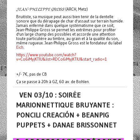
𝓙𝓔𝓐𝓝-𝓟𝓗𝓘𝓛𝓘𝓟𝓟𝓔 𝓖𝓡𝓞𝓢𝓢 (ARCH, Metz)
Bruitiste, sa musique peut aussi bien tenir de la dentelle
sonore que du dérapage de char d'assaut sur terrain humide.
Jamais enfermé dans quelque systématisme que ce soit,
Jean-Philippe Gross se permet les extrêmes pour profiter
d'un large champ des possibles et accorde une attention
toute particulière au timbre, au grain et à la qualité du son,
même rugueux. Jean-Philippe Gross est le fondateur du label
Eich
.
https://www.youtube.com/watch?
v=Co6iMyjKTlU&list=RDCo6iMyjKTlU&start_radio=1
+/- 7€, pas de CB
Ça se passe à 20h à GZ, 60 av. de Bohlen.
VEN 03/10 : SOIRÉE
MARIONNETTIQUE BRUYANTE :
PONCILI CREACIÓN + BEANPIG
PUPPETS + DANAE BRISSONNET