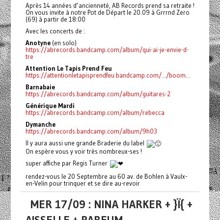
Après 14 années d’ancienneté, AB Records prend sa retraite !
On vous invite à notre Pot de Départ le 20.09 à Grrrnd Zero
(69) à partir de 18:00
Avec les concerts de :
Anotyne
(en solo)
https://abrecords.bandcamp.com/album/qui-ai-je-envie-d-
tre
Attention Le Tapis Prend Feu
https://attentionletapisprendfeu.bandcamp.com/.../boom...
Barnabaie
https://abrecords.bandcamp.com/album/guitares-2
Générique Mardi
https://abrecords.bandcamp.com/album/rebecca
Dymanche
https://abrecords.bandcamp.com/album/9h03
Il y aura aussi une grande Braderie du label
On espère vous y voir très nombreux-ses !
super affiche par Regis Turner
rendez-vous le 20 Septembre au 60 av. de Bohlen à Vaulx-
en-Velin pour trinquer et se dire au-revoir
MER 17/09 : NINA HARKER + }Ï{ +
AISSELLE + PARFUM