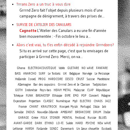
Trrrans Zero a un truc à vous dire
Grrrnd Zero fait l’objet depuis plusieurs mois d’une
campagne de dénigrement, à travers des prises de...
SURVIE DE L'ATELIER DES CANULARS
Cagnotte
L’Atelier des Canulars a eu une fin d'année
bien mouvementée : - Fin octobre le lieu a...
Alors c'est vrai, tu t'es enfin décidé à rejoindre Grrrndzero?
Si tu es arrivé sur cette page, c'est que tu envisages de
participer à Grrrnd Zero. Merci, on va...
Ghana
ELECTROACOUSTIQUE
Vidéo
GUITARE
NO WAVE
FANFARE
BASS
ANARCHO
SURF
Le Tostaki
UK
Belgique
Norvège
Le Periscope
Hollande
Israel
PROG
HARDCORE
DISCO
CRUST
Suisse
Macédoine
Allemagne
Bar des capucins
Grrrnd Zero et le Clacson
Tadjikistan
GOTH
Indonésie
Pays-bas
HEAVY METAL
Malaysie
CLAP
République
Concert
Tchèque
FUNK
BREAKSTEP
Ethiopie
EXPE
EMO
POP
Pologne
Exposition
Projection
CLASSIC
Numérique
Mp3
ELECTRO
CHAOS
JAZZ
France
CHANT
KRAUTROCK
Kraspek Mysik
Portugal
Ibiza
lab
Somalie
INDUS
Nouvelle-Zélande
AMBIANT
BREAKCORE
DRUM
Italie
GARAGE
Grèce
FOLK
STONER
MENTAL
Festival
Russie
BLUES
AVANT-GARDE
DARK
ETHNO
LO-FI
Suède
HARD
PSYCHE
NEW WAVE
Lettonie
HARSH
Finlande
SONIC
Danemark
Un lieux chouette
Euskadi