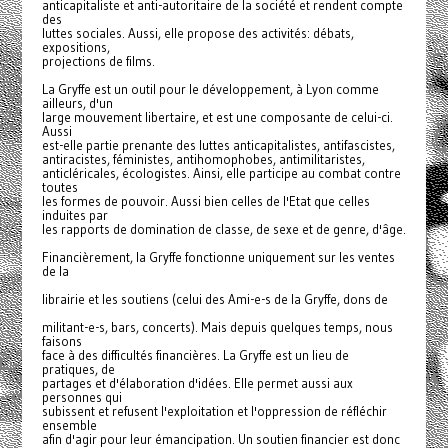
anticapitaliste et anti-autoritaire de la société et rendent compte
des
luttes sociales. Aussi, elle propose des activités: débats,
expositions,
projections de films.
La Gryffe est un outil pour le développement, à Lyon comme
ailleurs, d'un
large mouvement libertaire, et est une composante de celui-ci.
Aussi
est-elle partie prenante des luttes anticapitalistes, antifascistes,
antiracistes, féministes, antihomophobes, antimilitaristes,
anticléricales, écologistes. Ainsi, elle participe au combat contre
toutes
les formes de pouvoir. Aussi bien celles de l'Etat que celles
induites par
les rapports de domination de classe, de sexe et de genre, d'âge.
Financièrement, la Gryffe fonctionne uniquement sur les ventes
de la
librairie et les soutiens (celui des Ami-e-s de la Gryffe, dons de
militant-e-s, bars, concerts). Mais depuis quelques temps, nous
faisons
face à des difficultés financières. La Gryffe est un lieu de
pratiques, de
partages et d'élaboration d'idées. Elle permet aussi aux
personnes qui
subissent et refusent l'exploitation et l'oppression de réfléchir
ensemble
afin d'agir pour leur émancipation. Un soutien financier est donc