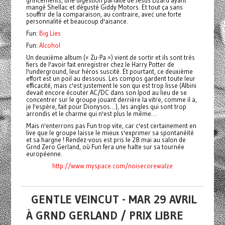
grincements, une digestion parfaite de Jesus Lizard ayant
mangé Shellac et dégusté Giddy Motors. Et tout ça sans
souffrir de la comparaison, au contraire, avec une forte
personnalité et beaucoup d'aisance.
Fun:
Big Lies
Fun:
Alcohol
Un deuxième album (« Zu-Pa ») vient de sortir et ils sont très
fiers de l'avoir fait enregistrer chez le Harry Potter de
l'underground, leur héros suscité. Et pourtant, ce deuxième
effort est un poil au dessous. Les compos gardent toute leur
efficacité, mais c'est justement le son qui est trop lisse (Albini
devait encore écouter AC/DC dans son Ipod au lieu de se
concentrer sur le groupe jouant derrière la vitre, comme il a,
je l'espère, fait pour Dionysos…), les angles qui sont trop
arrondis et le charme qui n'est plus le même…
Mais n'enterrons pas Fun trop vite, car c'est certainement en
live que le groupe laisse le mieux s'exprimer sa spontanéité
et sa hargne ! Rendez-vous est pris le 28 mai au salon de
Grnd Zero Gerland, où Fun fera une halte sur sa tournée
européenne.
http://www.myspace.com/noisecorewalze
GENTLE VEINCUT - MAR 29 AVRIL
À GRND GERLAND / PRIX LIBRE