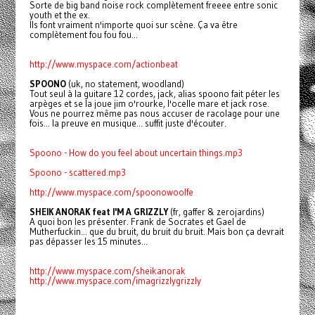
Sorte de big band noise rock complètement freeee entre sonic
youth et the ex.
Ils font vraiment n'importe quoi sur scène. Ça va être
complètement fou fou fou...
http://www.myspace.com/actionbeat
SPOONO
(uk, no statement, woodland)
Tout seul à la guitare 12 cordes, jack, alias spoono fait péter les
arpèges et se la joue jim o'rourke, l'ocelle mare et jack rose.
Vous ne pourrez même pas nous accuser de racolage pour une
fois... la preuve en musique... suffit juste d'écouter.
Spoono - How do you feel about uncertain things.mp3
Spoono - scattered.mp3
http://www.myspace.com/spoonowoolfe
SHEIK ANORAK feat I'M A GRIZZLY
(fr, gaffer & zerojardins)
A quoi bon les présenter. Frank de Socrates et Gael de
Mutherfuckin... que du bruit, du bruit du bruit. Mais bon ça devrait
pas dépasser les 15 minutes...
http://www.myspace.com/sheikanorak
http://www.myspace.com/imagrizzlygrizzly