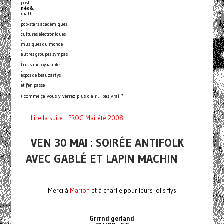
post-
néo&
math
,
pop-stars académiques
,
cultures électroniques
,
musiques du monde
,
autres groupes sympas
,
trucs incroyaaables
,
expos de beauzartys
,
et j'en passe
…
) comme ça vous y verrez plus clair… pas vrai ?
Lire la suite : PROG Mai-été 2008
VEN 30 MAI : SOIRÉE ANTIFOLK
AVEC GABLÉ ET LAPIN MACHIN
Merci à
Marion
et à charlie pour leurs jolis flys
Grrrnd gerland