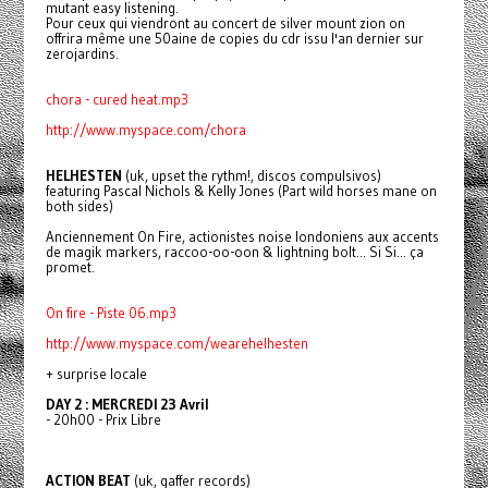
mutant easy listening.
Pour ceux qui viendront au concert de silver mount zion on
offrira même une 50aine de copies du cdr issu l'an dernier sur
zerojardins.
chora - cured heat.mp3
http://www.myspace.com/chora
HELHESTEN
(uk, upset the rythm!, discos compulsivos)
featuring Pascal Nichols & Kelly Jones (Part wild horses mane on
both sides)
Anciennement On Fire, actionistes noise londoniens aux accents
de magik markers, raccoo-oo-oon & lightning bolt... Si Si... ça
promet.
On fire - Piste 06.mp3
http://www.myspace.com/wearehelhesten
+ surprise locale
DAY 2 : MERCREDI 23 Avril
- 20h00 - Prix Libre
ACTION BEAT
(uk, gaffer records)