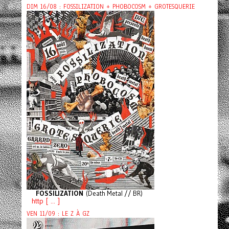
DIM 16/08 : FOSSILIZATION + PHOBOCOSM + GROTESQUERIE
FOSSILIZATION
(Death Metal // BR)
http [ ... ]
VEN 11/09 : LE Z À GZ