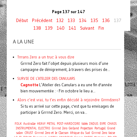
Page 137 sur 147
Début
Précédent
132
133
134
135
136
137
138
139
140
141
Suivant
Fin
A LA UNE
Trrrans Zero a un truc à vous dire
Grrrnd Zero fait l’objet depuis plusieurs mois d’une
campagne de dénigrement, à travers des prises de...
SURVIE DE L'ATELIER DES CANULARS
Cagnotte
L’Atelier des Canulars a eu une fin d'année
bien mouvementée : - Fin octobre le lieu a...
Alors c'est vrai, tu t'es enfin décidé à rejoindre Grrrndzero?
Si tu es arrivé sur cette page, c'est que tu envisages de
participer à Grrrnd Zero. Merci, on va...
FOLK
Australie
HEAVY METAL
POST-HARDCORE
Vidéo
INDUS
EXPE
CHAOS
INSTRUMENTAL
ELECTRO
Grrrnd Zero Gerland
Projection
Portugal
Grand
salon
CRUST
Grrrnd Zero et le Clacson
Afrique du Sud
Grrrnd Zero Vaise