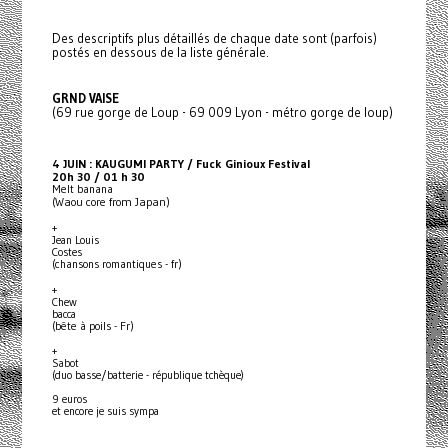
Des descriptifs plus détaillés de chaque date sont (parfois)
postés en dessous de la liste générale.
GRND VAISE
(69 rue gorge de Loup - 69 009 Lyon - métro gorge de loup)
4 JUIN : KAUGUMI PARTY / Fuck Ginioux Festival
20h 30 / 01 h 30
Melt banana
(Waou core from Japan)
+
Jean Louis
Costes
(chansons romantiques - fr)
+
Chew
bacca
(bête à poils - Fr)
+
Sabot
(duo basse/batterie - république tchèque)
9 euros
et encore je suis sympa