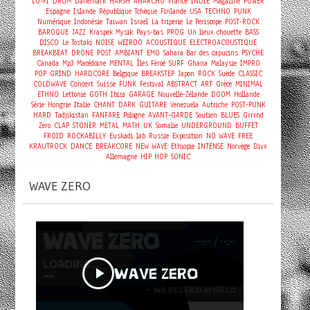
LO-FI
DRUM
Danemark
HARSH
ANARCHO
France
INDIE
Magazine
POWER
Espagne
Islande
République Tchèque
Finlande
USA
TECHNO
PUNK
Numérique
Indonésie
Taiwan
Israel
La triperie
Le Periscope
POST-ROCK
BAROQUE
JAZZ
Kraspek Mysik
Pays-bas
PROG
Un lieux chouette
BASS
DISCO
Le Tostaki
NOISE
WEIRDO
ACOUSTIQUE
ELECTROACOUSTIQUE
BREAKBEAT
DRONE
POST
AMBIANT
EMO
Sahara
Bar des capucins
PSYCHE
Canada
Mp3
Macédoine
MENTAL
Îles Féroé
SURF
Ghana
Malaysie
IMPRO
POP
GRIND
HARDCORE
Belgique
BREAKSTEP
Japon
ROCK
Suède
CLASSIC
Concert
COLDWAVE
Suisse
FUNK
Festival
ABSTRACT
ART
Grèce
MINIMAL
ETHNO
Lettonie
GOTH
Ibiza
GARAGE
Nouvelle-Zélande
DOOM
Hollande
Série
Hongrie
Italie
CHANT
DARK
GUITARE
Venezuela
Autriche
POST-PUNK
HARD
Tadjikistan
FANFARE
Pologne
AVANT-GARDE
Soutien
BLUES
Grrrnd
Zero
CLAP
STONER
METAL
MATH
UK
Somalie
UNDERGROUND
BUFFET
FROID
ROCKABILLY
Euskadi
lab
Russie
Exposition
NO WAVE
FREE
KRAUTROCK
DANCE
BREAKCORE
NEW WAVE
Ethiopie
INTENSE
Norvège
Divx
Allemagne
HIP HOP
SONIC
WAVE ZERO