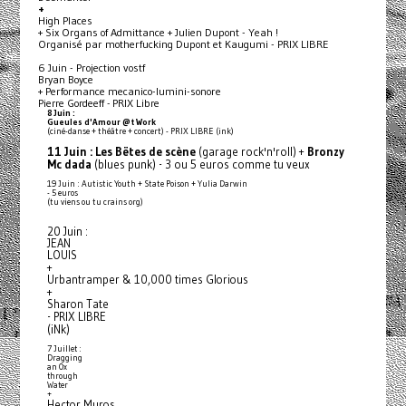
+
High Places
+ Six Organs of Admittance + Julien Dupont - Yeah !
Organisé par motherfucking Dupont et Kaugumi - PRIX LIBRE
6 Juin - Projection vostf
Bryan Boyce
+ Performance mecanico-lumini-sonore
Pierre Gordeeff - PRIX Libre
8 Juin :
Gueules d'Amour @t Work
(ciné-danse + théâtre + concert) - PRIX LIBRE (ink)
11 Juin :
Les Bëtes de scène
(garage rock'n'roll) +
Bronzy
Mc dada
(blues punk) - 3 ou 5 euros comme tu veux
19 Juin : Autistic Youth + State Poison + Yulia Darwin
- 5 euros
(tu viens ou tu crains org)
20 Juin :
JEAN
LOUIS
+
Urbantramper & 10,000 times Glorious
+
Sharon Tate
- PRIX LIBRE
(iNk)
7 Juillet :
Dragging
an Ox
through
Water
+
Hector Muros