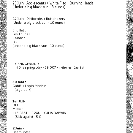
23 Juin : Adolescents + White Flag + Burning Heads
(Under a big black sun - 8 euros)
24 Juin : Dirtbombs + Buttshakers
(Under a big black sun - 10 euros)
3 juillet :
Les Thugs !!!!
+ Marvin +
Iku
(under a big black sun - 10 euros)
GRND GERLAND
(40 rue pré gaudry - 69 007 - métro jean Jaurès)
30 mai :
Gablé + Lapin Machin
- (orga ubik)
1er JUIN :
OFF
MINOR
+ LE PARTI + 12XU + YULIA DARWIN
- (Sick again) - 5 €
2 Juin -
Deerhunter