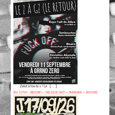
Zalut à tou.te.s ! Le [ ... ]
JEU 17/09 : BEZOAR + OBLIQUE SHIT + MASKARA + BOUCAN