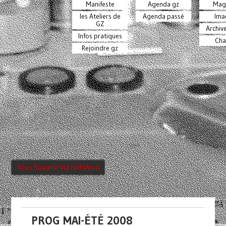
Manifeste
Agenda gz
Mag
les Ateliers de
Agenda passé
Ima
GZ
Archiv
Infos pratiques
Cha
Rejoindre gz
Nous Soutenir Via HelloAsso
PROG MAI-ÉTÉ 2008