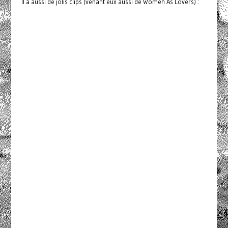
Il a aussi de jolis clips (venant eux aussi de Women As Lovers) :