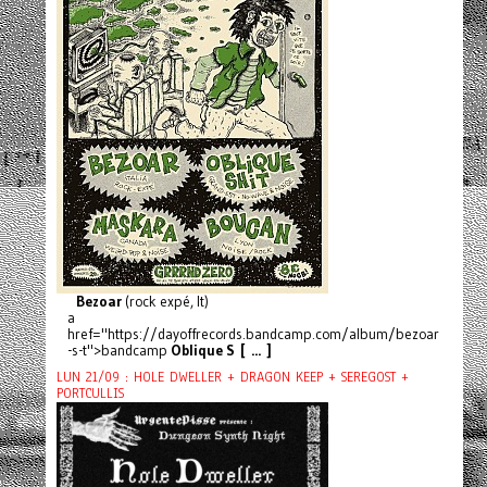
Bezoar
(rock expé, It)
a
href="https://dayoffrecords.bandcamp.com/album/bezoar
-s-t">bandcamp
Oblique S [ ... ]
LUN 21/09 : HOLE DWELLER + DRAGON KEEP + SEREGOST +
PORTCULLIS