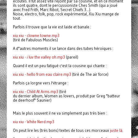
écoutes. Il fut assez vite rejoint par sa cousine, et en ce moment
ils sont quatre, dont le percussioniste Ches Smith (qui a joué
avec Fred Frith, Marc Ribot, Secret Chiefs 3...).
Noise, electro, folk, pop, rock expérimental, Xiu Xiu mange de
tout.
Parfois il trouve que la vie est laide et banale :
xiu xiu - clowne towne.mp3
(tiré de Fabulous Muscles)
A d"autres moments il se lance dans des tubes héroïques :
xiu xiu - i luv the valley oh.mp3
(pareil)
Quand il est un peu fatigué c'est la cousine qui chante :
xiu xiu - hello from eau claire.mp3
(tiré de The air force)
Parfois ça lorgne vers l'étrange :
xiu xiu - Child At Arms.mp3
(tiré
du dernier album, Women as lovers, produit par Greg "batteur
de deerhoof" Saunier)
Mais le plus souvent il ne va simplement pas très bien :
xiu xiu - White Nerd.mp3
On peut lire les (très bons) textes de tous ces morceaux
juste là
.