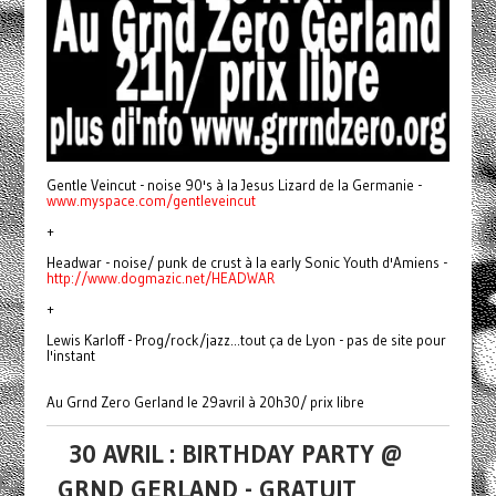
Gentle Veincut - noise 90's à la Jesus Lizard de la Germanie -
www.myspace.com/gentleveincut
+
Headwar - noise/ punk de crust à la early Sonic Youth d'Amiens -
http://www.dogmazic.net/HEADWAR
+
Lewis Karloff - Prog/rock/jazz...tout ça de Lyon - pas de site pour
l'instant
Au Grnd Zero Gerland le 29avril à 20h30/ prix libre
30 AVRIL : BIRTHDAY PARTY @
GRND GERLAND - GRATUIT