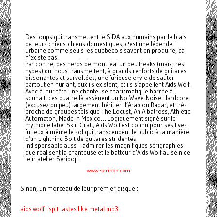
Des loups qui transmettent le SIDA aux humains par le biais
de leurs chiens-chiens domestiques, c'est une légende
urbaine comme seuls les québecois savent en produire, ça
n’existe pas.
Par contre, des nerds de montréal un peu freaks (mais très
hypes) qui nous transmettent, à grands renforts de guitares
dissonantes et survoltées, une furieuse envie de sauter
partout en hurlant, eux ils existent, et ils s’appellent Aids Wolf.
Avec à leur tête une chanteuse charismatique barrée à
souhait, ces quatre-là assènent un No-Wave-Noise-Hardcore
(excusez du peu) largement héritier d’Arab on Radar, et très
proche de groupes tels que The Locust, An Albatross, Athletic
Automaton, Made in Mexico… Logiquement signé sur le
mythique label Skin Graft, Aids Wolf est connu pour ses lives
furieux à même le sol qui transcendent le public à la manière
d’un Lightning Bolt de guitares stridentes.
Indispensable aussi : admirer les magnifiques sérigraphies
que réalisent la chanteuse et le batteur d’Aids Wolf au sein de
leur atelier Seripop !
www.seripop.com
Sinon, un morceau de leur premier disque :
aids wolf - spit tastes like metal.mp3