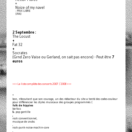
+
Noize of my navel
- PRIX LIBRE
(iNk)
2 Septembre :
The Locust
+
Fat 32
+
Socrates
(Grnd Zero Vaise ou Gerland, on sait pas encore) - Peut être
7
euros
>>> La liste complète des concerts 2007 / 2008 >>>
*
bon, n'écoutant que son courage, un des rédacteur du site a tenté des codes-couleur
pour différencier les styles musicaux des groupes programmés (
folk de hippies
barbus
& pop gentille
,
rock conventionnel,
musique de snobs
,
rock-punk-noise-machin-core
,