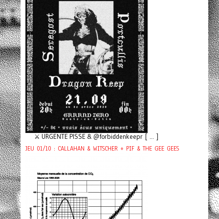
⚔️ URGENTE PISSE & @forbiddenkeepr [ ... ]
JEU 01/10 : CALLAHAN & WITSCHER + PIF & THE GEE GEES