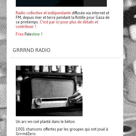
Radio collective et indépendante
diffusée via internet et
FM, depuis mer et terre pendant la flotille pour Gaza de
ce printemps.
C'est par ici pour plus de détails et
contribuer !
Free
Pale
stine
!
GRRRND RADIO
Un arc-en-ciel planté dans le béton.
1001 chansons offertes par les groupes qui ont joué à
GrrrndZero.