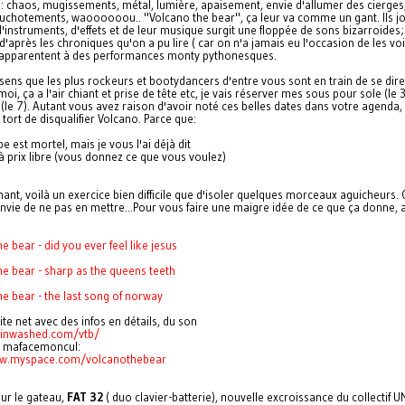
a: chaos, mugissements, métal, lumière, apaisement, envie d'allumer des cierges
chuchotements, waoooooou.. "Volcano the bear", ça leur va comme un gant. Ils j
'instruments, d'effets et de leur musique surgit une floppée de sons bizarroides;
d'après les chroniques qu'on a pu lire ( car on n'a jamais eu l'occasion de les voi
s'apparentent à des performances monty pythonesques.
 sens que les plus rockeurs et bootydancers d'entre vous sont en train de se dire:
oi, ça a l'air chiant et prise de tête etc, je vais réserver mes sous pour sole (le 
(le 7). Autant vous avez raison d'avoir noté ces belles dates dans votre agenda,
tort de disqualifier Volcano. Parce que:
e est mortel, mais je vous l'ai déjà dit
à prix libre (vous donnez ce que vous voulez)
ant, voilà un exercice bien difficile que d'isoler quelques morceaux aguicheurs. 
nvie de ne pas en mettre...Pour vous faire une maigre idée de ce que ça donne, a
e bear - did you ever feel like jesus
he bear - sharp as the queens teeth
he bear - the last song of norway
site net avec des infos en détails, du son
ainwashed.com/vtb/
e mafacemoncul:
ww.myspace.com/volcanothebear
sur le gateau,
FAT 32
( duo clavier-batterie), nouvelle excroissance du collectif 