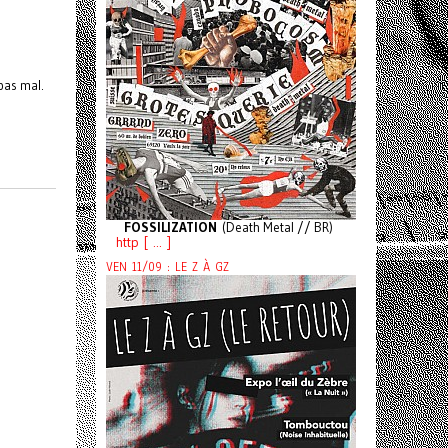
pas mal.
FOSSILIZATION
(Death Metal // BR)
http [ ... ]
VEN 11/09 : LE Z À GZ