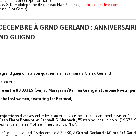
 Carabinn (concert-performance)
sky & Dj Mobilephone (Dick head Man Records)
dhmr.spaces.live.com
rine (Riot Grrrls)
DÉCEMBRE À GRND GERLAND : ANNIVERSAIR
ND GUIGNOL
ie grand guignol fête son quatrième anniversaire à Grrrnd Gerland.
 concerts :
re entre 80 DATES (Seijiro Murayama/Damien Grange) et Jérôme Noetinger
 the lost women, featuring Jac Berrocal,
rojections
diverses entre les concerts - vous pourrez notamment assister à la 
e Jean-Pierre Bouyxou et Raphaël-G. Marongiu, "Satan bouche un coin" (1967/1
es l'artiste Pierre Molinier (merci à JPB/JPT/JN).
e déroule ce samedi 15 décembre à 20h30, à
Grrrnd Gerland : 40 rue Pré Gaud