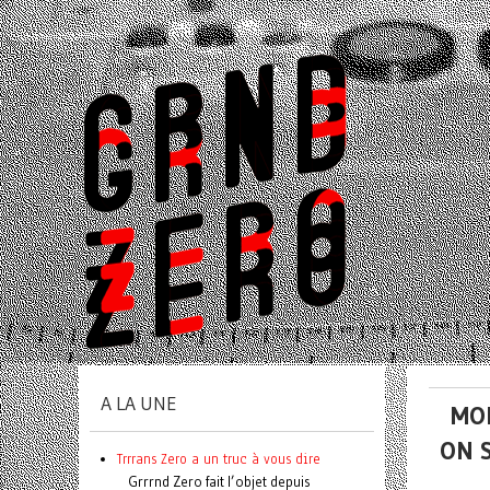
A LA UNE
MON
ON 
Trrrans Zero a un truc à vous dire
Grrrnd Zero fait l’objet depuis