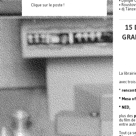
• Djingle
• Roustov
Clique sur le poste !
• dj Tänze
15 
GRA
La librair
avec trois
*
rencont
* Mesa of
* NED,
plus des
p
du film d
entre autr
Tout ça s