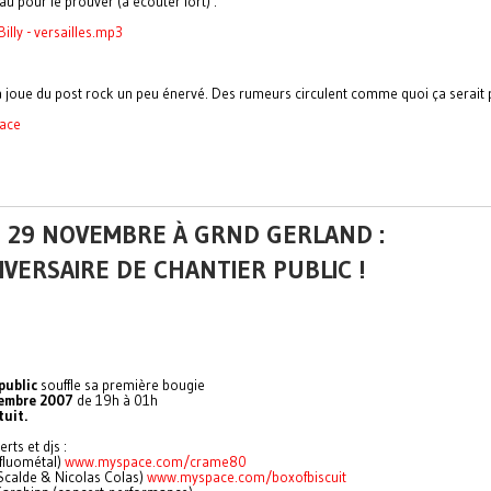
u pour le prouver (à écouter fort) :
illy - versailles.mp3
 joue du post rock un peu énervé. Des rumeurs circulent comme quoi ça serait 
pace
U 29 NOVEMBRE À GRND GERLAND :
IVERSAIRE DE CHANTIER PUBLIC !
public
souffle sa première bougie
embre 2007
de 19h à 01h
tuit.
rts et djs :
fluométal)
www.myspace.com/crame80
(Scalde & Nicolas Colas)
www.myspace.com/boxofbiscuit