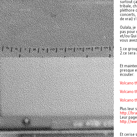
surtout ç
tribale, 
pléthore d
concerts, 
de vrai) 
Oulala, je
pas pour m
et/ou Qui 
vous avez 
1.ce group
2.ce sera 
Et mainten
presque e
écouter:
Volcano th
Volcano t
Volcano t
Plus leur 
http://br
Leur pag
http://w
Et cerise 