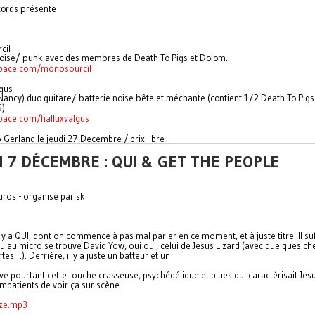
cords présente
cil
oise/ punk avec des membres de Death To Pigs et Dolom.
ace.com/monosourcil
lgus
 Nancy) duo guitare/ batterie noise bête et méchante (contient 1/2 Death To Pigs
)
ace.com/halluxvalgus
 Gerland le jeudi 27 Decembre / prix libre
 7 DÉCEMBRE : QUI & GET THE PEOPLE
uros - organisé par sk
 y a QUI, dont on commence à pas mal parler en ce moment, et à juste titre. Il suf
qu'au micro se trouve David Yow, oui oui, celui de Jesus Lizard (avec quelques c
tes…). Derrière, il y a juste un batteur et un
e pourtant cette touche crasseuse, psychédélique et blues qui caractérisait Jesu
impatients de voir ça sur scène.
eze.mp3