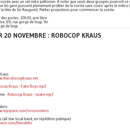
 soirée avec un set mike pattonien. A noter que seuls deux groupes joueront ce s
ue les gens puissent pleinement profiter de la soirée sans courir après le métro
r la tête de Sir Kaugumi). Petites projections pour commencer la soirée.
des portes: 20h30, prix libre
ise, 69, rue gorge de loup, 9e
ge de loup
R 20 NOVEMBRE : ROBOCOP KRAUS
Kraus
ww.therobocopkraus.net
ocop Kraus - Fake Boys.mp3
ème :
Robocop Kraus - snake.mp3
dern
ww.myspace.com/sosomod
ern
 (all star local band, en répétition publique)
ace.com/therubiks