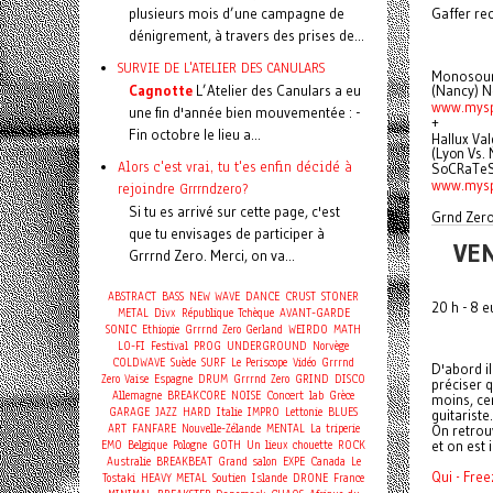
plusieurs mois d’une campagne de
Gaffer re
dénigrement, à travers des prises de...
SURVIE DE L'ATELIER DES CANULARS
Monosour
Cagnotte
L’Atelier des Canulars a eu
(Nancy) N
www.mysp
une fin d'année bien mouvementée : -
+
Fin octobre le lieu a...
Hallux Va
(Lyon Vs.
Alors c'est vrai, tu t'es enfin décidé à
SoCRaTeS
www.mysp
rejoindre Grrrndzero?
Si tu es arrivé sur cette page, c'est
Grnd Zero
que tu envisages de participer à
VEN
Grrrnd Zero. Merci, on va...
ABSTRACT
BASS
NEW WAVE
DANCE
CRUST
STONER
20 h - 8 e
METAL
Divx
République Tchèque
AVANT-GARDE
SONIC
Ethiopie
Grrrnd Zero Gerland
WEIRDO
MATH
LO-FI
Festival
PROG
UNDERGROUND
Norvège
COLDWAVE
Suède
SURF
Le Periscope
Vidéo
Grrrnd
D'abord il
Zero Vaise
Espagne
DRUM
Grrrnd Zero
GRIND
DISCO
préciser 
Concert
Allemagne
BREAKCORE
NOISE
lab
Grèce
moins, cer
GARAGE
JAZZ
HARD
Italie
IMPRO
Lettonie
BLUES
guitariste.
ART
FANFARE
Nouvelle-Zélande
MENTAL
La triperie
On retrouv
EMO
Belgique
Pologne
GOTH
Un lieux chouette
ROCK
et on est 
Australie
BREAKBEAT
Grand salon
EXPE
Canada
Le
Qui - Fre
Tostaki
HEAVY METAL
Soutien
Islande
DRONE
France