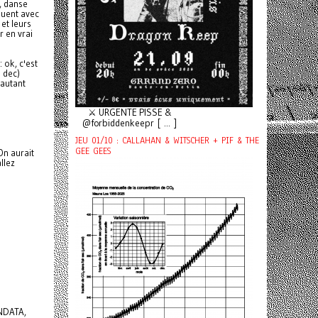
, danse
ouent avec
 et leurs
r en vrai
 ok, c'est
3 dec)
 autant
⚔️ URGENTE PISSE &
@forbiddenkeepr [ ... ]
JEU 01/10 : CALLAHAN & WITSCHER + PIF & THE
GEE GEES
On aurait
llez
UNDATA,