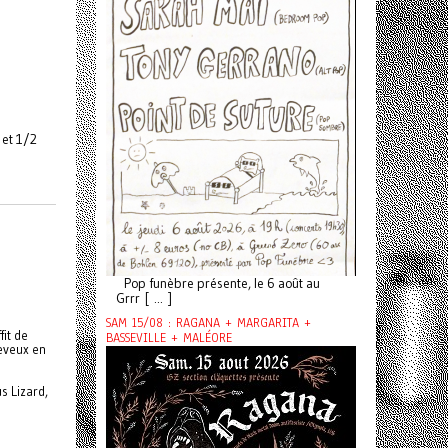
 et 1/2
Pop funèbre présente, le 6 août au
Grrr [ ... ]
SAM 15/08 : RAGANA + MARGARITA +
fit de
BASSEVILLE + MALÉORE
heveux en
s Lizard,