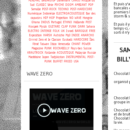
MINIMAL
BREAKSTEP
Danemark
CHAOS
Afrique du
Et puis y
Sud
CLASSIC
Série
PSYCHE
DOOM
AMBIANT
POP
bancales 
Somalie
POST-ROCK
TECHNO
POST-HARDCORE
premiers M
Numérique
Indonésie
ELECTROACOUSTIQUE
Bar des
storm & s
capucins
HIP HOP
Projection
NO WAVE
Hongrie
Ghana
INDUS
Portugal
ETHNO
Hollande
POST
Et puis i
Kraspek Mysik
GUITARE
CLAP
FUNK
DARK
Sahara
temps-ci, 
ELECTRO
INTENSE
FOLK
UK
Israel
BAROQUE
FREE
sorti il n
Exposition
HARSH
Autriche
Mp3
INDIE
ANARCHO
Grrrnd Zero et le Clacson
Euskadi
HARDCORE
Îles
Féroé
Taiwan
Ibiza
Venezuela
CHANT
POWER
SA
Magazine
PUNK
ROCKABILLY
Pays-bas
Suisse
KRAUTROCK
Finlande
ACOUSTIQUE
Malaysie
Russie
Macédoine
Japon
Tadjikistan
INSTRUMENTAL
POST-
BILL
PUNK
BUFFET FROID
USA
WAVE ZERO
Chocolat B
organisé 
Chocolat B
groupe ins
Chocolat 
et de brui
Chocolat B
la vie.