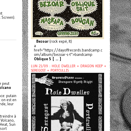
nt
k Screen).
Bezoar
(rock expé, It)
a
href="https://dayoffrecords.bandcamp.c
om/album/bezoar-s-t">bandcamp
Oblique S [ ... ]
LUN 21/09 : HOLE DWELLER + DRAGON KEEP +
SEREGOST + PORTCULLIS
e peut
olcano
nce: putain
t on est en
nde, leur
streindre à
e Volcano,
 Heat, Sun
ssort