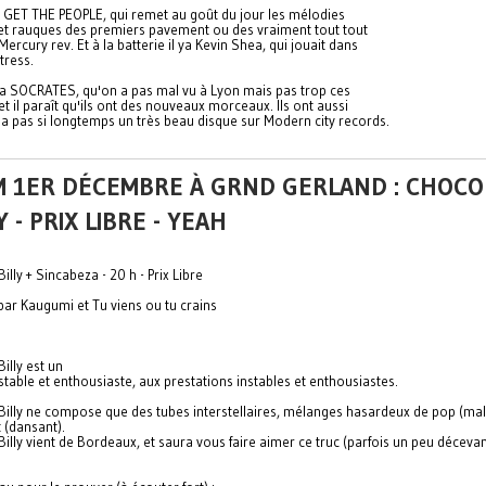
'a GET THE PEOPLE, qui remet au goût du jour les mélodies
et rauques des premiers pavement ou des vraiment tout tout
ercury rev. Et à la batterie il ya Kevin Shea, qui jouait dans
tress.
l ya SOCRATES, qu'on a pas mal vu à Lyon mais pas trop ces
et il paraît qu'ils ont des nouveaux morceaux. Ils ont aussi
'y a pas si longtemps un très beau disque sur Modern city records.
M 1ER DÉCEMBRE À GRND GERLAND : CHOCO
Y - PRIX LIBRE - YEAH
illy + Sincabeza - 20 h - Prix Libre
par Kaugumi et Tu viens ou tu crains
illy est un
table et enthousiaste, aux prestations instables et enthousiastes.
Billy ne compose que des tubes interstellaires, mélanges hasardeux de pop (mal
t (dansant).
illy vient de Bordeaux, et saura vous faire aimer ce truc (parfois un peu déceva