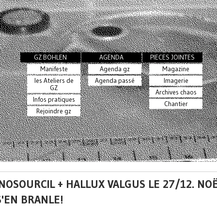
GZ BOHLEN
AGENDA
PIECES JOINTES
Manifeste
Agenda gz
Magazine
les Ateliers de
Agenda passé
Imagerie
GZ
Archives chaos
Infos pratiques
Chantier
Rejoindre gz
OSOURCIL + HALLUX VALGUS LE 27/12. NO
S'EN BRANLE!