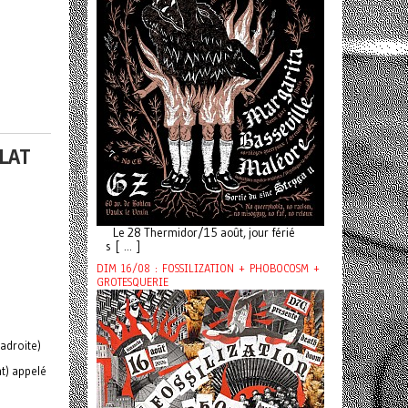
LAT
Le 28 Thermidor/15 août, jour férié
s [ ... ]
DIM 16/08 : FOSSILIZATION + PHOBOCOSM +
GROTESQUERIE
adroite)
nt) appelé