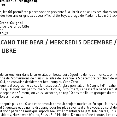
ro Jean Jaurès (ligne B).
uros.
rs, les
66
premières places sont en prévente à la librairie et seules ces places so
iées (dessins originaux de Jean-Michel Bertoyas, tirage de Madame Lapin à Blac
 Grand-Guignol
 de la Grande Côte
on
50 42
LCANO THE BEAR / MERCREDI 5 DECEMBRE /
 LIBRE
 de surenchérir dans la surexcitation béate qui dégouline de nos annonces, on n
pris de "convulsions de plaisir" à l'idée de la venue le 5 décembre prochain de
V
 Oui, on convulse décidément beaucoup au Grnd Zero.
ue la discographie de ces fantastiques Anglais gonflait, on trépignait d'impatie
ce qu'ils vont finir par tourner??? Et voilà, ils tournent, ils passent à Grnd zero e
concept assez fumeux, on vous l'accorde, de top 10 des meilleurs groupes du mo
fois à merveille.
nt depuis plus de 10 ans et ont moult et moult projets musicaux. Puisqu'il faut s'a
 d'étiquettes et du name dropping pour les plus savants d'entre vous, au sujet d
it donc parler de musique improvisée, expérimentale,free jazz, folk barrée, This
esidents, Nurse with Wound, Faust, Soft Machine. De ma profane écoute, il en re