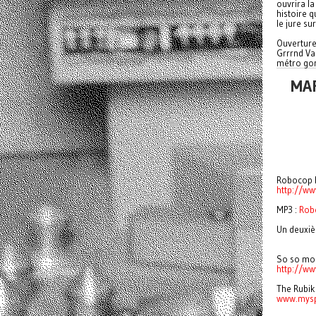
ouvrira la
histoire q
le jure su
Ouverture 
Grrrnd Va
métro gor
MA
Robocop 
http://w
MP3 :
Rob
Un deuxi
So so mo
http://w
The Rubiks
www.mysp