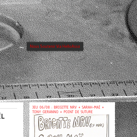
Nous Soutenir Via HelloAsso
JEU 06/08 : BRIGITTE NRV + SARAH-MAÏ +
TONY GERANNO + POINT DE SUTURE
ËL