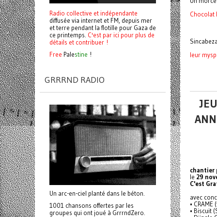
Un morcea
Radio collective et indépendante
Chocolat B
diffusée via internet et FM, depuis mer
et terre pendant la flotille pour Gaza de
ce printemps.
C'est par ici pour plus de
Sincabeza
détails et contribuer !
Free
Pale
stine
!
leur mys
GRRRND RADIO
JE
ANN
chantier 
le
29 nov
C'est Gra
Un arc-en-ciel planté dans le béton.
avec conce
• CRAME (
1001 chansons offertes par les
• Biscuit 
groupes qui ont joué à GrrrndZero.