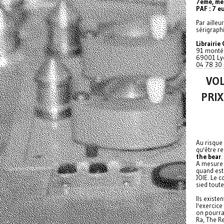
7ème, mét
PAF : 7 e
Par ailleu
sérigraph
Librairie
91 montée
69001 Ly
04 78 30 
VO
PRIX
Au risque
qu'être re
the bear
.
A mesure q
quand est-
JOIE. Le 
sied toute
Ils existe
l'exercice
on pourra
Ra, The R