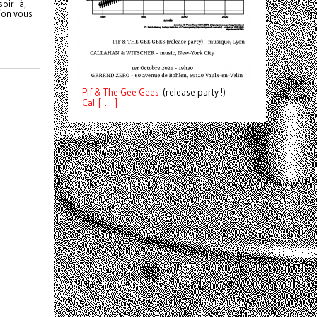
oir-là,
 (on vous
Pif
& The Gee Gees
(release party !)
C
a
l [ ... ]