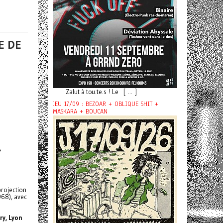
E DE
Zalut à tou.te.s ! Le [ ... ]
JEU 17/09 : BEZOAR + OBLIQUE SHIT +
MASKARA + BOUCAN
,
projection
968), avec
ry, Lyon