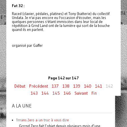
Fat 32 :
Raced (clavier, pédales, platines) et Tony (batterie) du collectif
Undata. Je n'ai pas encore eu l'occasion d'écouter, mais les
quelques personnes s'étant immiscées dans leur local de
répétition à Grnd Land ont de la lumière qui sort de la bouche
quand ils en parlent.
organisé par Gaffer
Page 142 sur 147
Début
Précédent
137
138
139
140
141
142
143
144
145
146
Suivant
Fin
A LA UNE
Trrrans Zero a un truc à vous dire
Grrrnd Zero fait l’objet depuis plusieurs mois d’une