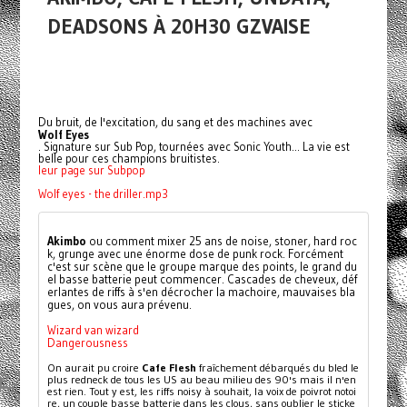
DEADSONS À 20H30 GZVAISE
Du bruit, de l'excitation, du sang et des machines avec
Wolf Eyes
. Signature sur Sub Pop, tournées avec Sonic Youth... La vie est
belle pour ces champions bruitistes.
leur page sur Subpop
Wolf eyes - the driller.mp3
Akimbo
 ou comment mixer 25 ans de noise, stoner, hard roc
k, grunge avec une énorme dose de punk rock. Forcément 
c'est sur scène que le groupe marque des points, le grand du
el basse batterie peut commencer. Cascades de cheveux, déf
erlantes de riffs à s'en décrocher la machoire, mauvaises bla
gues, on vous aura prévenu.
Wizard van wizard
Dangerousness
On aurait pu croire 
Cafe Flesh
 fraîchement débarqués du bled le 
plus redneck de tous les US au beau milieu des 90's mais il n'en 
est rien. Tout y est, les riffs noisy à souhait, la voix de poivrot notoi
re, un couple basse batterie dans les clous, sans oublier le sticke