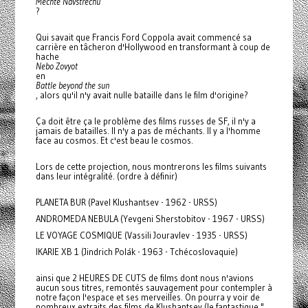
Mechte Navstrechu
?
Qui savait que Francis Ford Coppola avait commencé sa
carrière en tâcheron d'Hollywood en transformant à coup de
hache
Nebo Zovyot
en
Battle beyond the sun
, alors qu'il n'y avait nulle bataille dans le film d'origine?
Ça doit être ça le problème des films russes de SF, il n'y a
jamais de batailles. Il n'y a pas de méchants. Il y a l'homme
face au cosmos. Et c'est beau le cosmos.
Lors de cette projection, nous montrerons les films suivants
dans leur intégralité. (ordre à définir)
PLANETA BUR (Pavel Klushantsev - 1962 - URSS)
ANDROMEDA NEBULA (Yevgeni Sherstobitov - 1967 - URSS)
LE VOYAGE COSMIQUE (Vassili Jouravlev - 1935 - URSS)
IKARIE XB 1 (Jindrich Polák - 1963 - Tchécoslovaquie)
ainsi que 2 HEURES DE CUTS de films dont nous n'avions
aucun sous titres, remontés sauvagement pour contempler à
notre façon l'espace et ses merveilles. On pourra y voir de
nombreux extraits des films de Klushantsev (le fantastique "