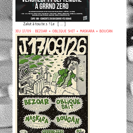
Zalut à tou.te.s ! Le [ ... ]
JEU 17/09 : BEZOAR + OBLIQUE SHIT + MASKARA + BOUCAN