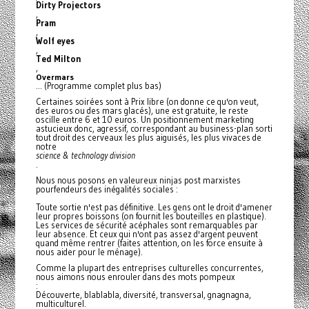
Dirty Projectors
,
Pram
,
Wolf eyes
,
Ted Milton
,
Overmars
... (Programme complet plus bas)
Certaines soirées sont à Prix libre (on donne ce qu'on veut,
des euros ou des mars glacés), une est gratuite, le reste
oscille entre 6 et 10 euros. Un positionnement marketing
astucieux donc, agressif, correspondant au business-plan sorti
tout droit des cerveaux les plus aiguisés, les plus vivaces de
notre
science & technology division
.
Nous nous posons en valeureux ninjas post marxistes
pourfendeurs des inégalités sociales :
Toute sortie n'est pas définitive. Les gens ont le droit d'amener
leur propres boissons (on fournit les bouteilles en plastique).
Les services de sécurité acéphales sont remarquables par
leur absence. Et ceux qui n'ont pas assez d'argent peuvent
quand même rentrer (faites attention, on les force ensuite à
nous aider pour le ménage).
Comme la plupart des entreprises culturelles concurrentes,
nous aimons nous enrouler dans des mots pompeux
:
Découverte, blablabla, diversité, transversal, gnagnagna,
multiculturel.