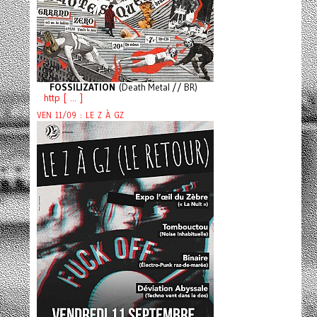
FOSSILIZATION
(Death Metal // BR)
http [ ... ]
VEN 11/09 : LE Z À GZ