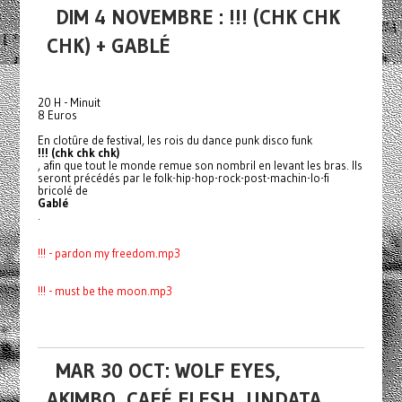
DIM 4 NOVEMBRE : !!! (CHK CHK
CHK) + GABLÉ
20 H - Minuit
8 Euros
En clotûre de festival, les rois du dance punk disco funk
!!! (chk chk chk)
, afin que tout le monde remue son nombril en levant les bras. Ils
seront précédés par le folk-hip-hop-rock-post-machin
-lo-fi
bricolé de
Gablé
.
!!! - pardon my freedom.mp3
!!! - must be the moon.mp3
MAR 30 OCT: WOLF EYES,
AKIMBO, CAFÉ FLESH, UNDATA,