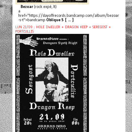
Bezoar
(rock expé, It)
a
href="https://dayoffrecords.bandcamp.com/album/bezoar
-s-t">bandcamp
Oblique S [ ... ]
LUN 21/09 : HOLE DWELLER + DRAGON KEEP + SEREGOST +
PORTCULLIS