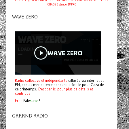
POWER
Projection
CHANT
Îles Féroé
HARD
ELECTRO
ROCKABILLY
PUNK
CHAOS
Islande
IMPRO
WAVE ZERO
Radio collective et indépendante
diffusée via internet et
FM, depuis mer et terre pendant la flotille pour Gaza de
ce printemps.
C'est par ici pour plus de détails et
contribuer !
Free
Pale
stine
!
GRRRND RADIO