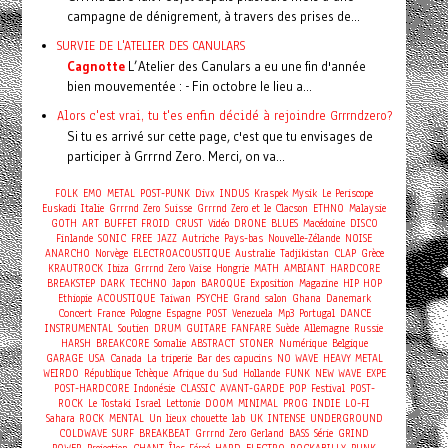
campagne de dénigrement, à travers des prises de...
SURVIE DE L'ATELIER DES CANULARS
Cagnotte
L’Atelier des Canulars a eu une fin d'année
bien mouvementée : - Fin octobre le lieu a...
Alors c'est vrai, tu t'es enfin décidé à rejoindre Grrrndzero?
Si tu es arrivé sur cette page, c'est que tu envisages de
participer à Grrrnd Zero. Merci, on va...
FOLK
EMO
METAL
POST-PUNK
Divx
INDUS
Kraspek Mysik
Le Periscope
Euskadi
Italie
Grrrnd Zero
Suisse
Grrrnd Zero et le Clacson
ETHNO
Malaysie
GOTH
ART
BUFFET FROID
CRUST
Vidéo
DRONE
BLUES
Macédoine
DISCO
Finlande
SONIC
FREE
JAZZ
Autriche
Pays-bas
Nouvelle-Zélande
NOISE
ANARCHO
Norvège
ELECTROACOUSTIQUE
Australie
Tadjikistan
CLAP
Grèce
KRAUTROCK
Ibiza
Grrrnd Zero Vaise
Hongrie
MATH
AMBIANT
HARDCORE
BREAKSTEP
DARK
TECHNO
Japon
BAROQUE
Exposition
Magazine
HIP HOP
Ethiopie
ACOUSTIQUE
Taiwan
PSYCHE
Grand salon
Ghana
Danemark
Concert
France
Pologne
Espagne
POST
Venezuela
Mp3
Portugal
DANCE
INSTRUMENTAL
Soutien
DRUM
GUITARE
FANFARE
Suède
Allemagne
Russie
HARSH
BREAKCORE
Somalie
ABSTRACT
STONER
Numérique
Belgique
GARAGE
USA
Canada
La triperie
Bar des capucins
NO WAVE
HEAVY METAL
WEIRDO
République Tchèque
Afrique du Sud
Hollande
FUNK
NEW WAVE
EXPE
POST-HARDCORE
Indonésie
CLASSIC
AVANT-GARDE
POP
Festival
POST-
ROCK
Le Tostaki
Israel
Lettonie
DOOM
MINIMAL
PROG
INDIE
LO-FI
Sahara
ROCK
MENTAL
Un lieux chouette
lab
UK
INTENSE
UNDERGROUND
COLDWAVE
SURF
BREAKBEAT
Grrrnd Zero Gerland
BASS
Série
GRIND