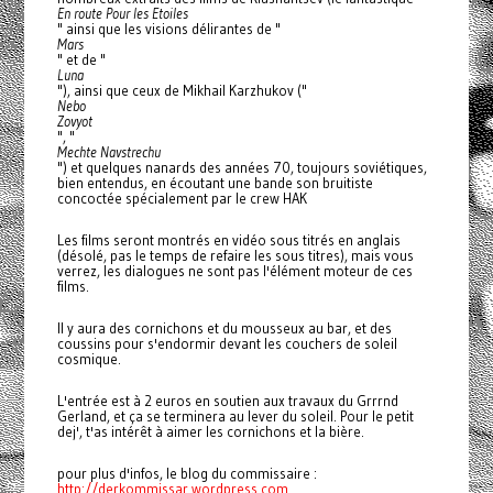
En route Pour les Etoiles
" ainsi que les visions délirantes de "
Mars
" et de "
Luna
"), ainsi que ceux de Mikhail Karzhukov ("
Nebo
Zovyot
", "
Mechte Navstrechu
") et quelques nanards des années 70, toujours soviétiques,
bien entendus, en écoutant une bande son bruitiste
concoctée spécialement par le crew HAK
Les films seront montrés en vidéo sous titrés en anglais
(désolé, pas le temps de refaire les sous titres), mais vous
verrez, les dialogues ne sont pas l'élément moteur de ces
films.
Il y aura des cornichons et du mousseux au bar, et des
coussins pour s'endormir devant les couchers de soleil
cosmique.
L'entrée est à 2 euros en soutien aux travaux du Grrrnd
Gerland, et ça se terminera au lever du soleil. Pour le petit
dej', t'as intérêt à aimer les cornichons et la bière.
pour plus d'infos, le blog du commissaire :
http://derkommissar.wordpress
.com