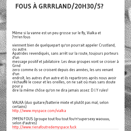
FOUS À GRRRLAND/20H30/5?
Même si la vanne est un peu grosse sur le fly, Vialka et
J'm'en fous
viennent bien de quelquepart qu'on pourrait appeler Crustland,
ou autre.
Apatrides revendiqués, sans arrêt sur la route, toujours porteurs
d'un
message positif et jubilatoire. Les deux groupes vont se croiser à
Grnd
zero comme ils se croisent depuis des années, les uns venant
d'un
endroît, les autres d'un autre et ils repartirons après nous avoir
réchauffé le coeur et les oreilles, on ne sait où mais sans doute
pour y
dire la même chôse qu'on ne dira jamais assez: D.I.Y rules!
VIALKA (duo guitare/batterie mixte et plutôt pas mal, selon
certains)
http://www.myspace.com/vialka
J'M'EN FOUS (groupe tout fou tout fou'n'supersexy waouuu,
selon d'autres)
http://www.rienafoutredemyspace.fuck