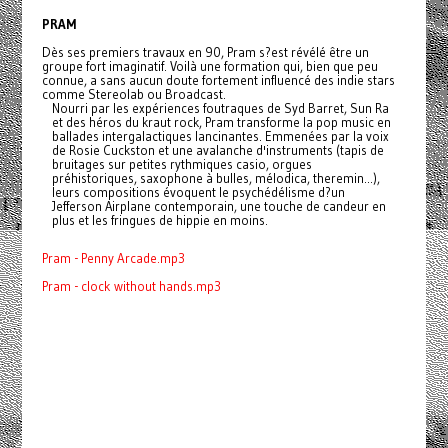
PRAM
Dès ses premiers travaux en 90, Pram s?est révélé être un
groupe fort imaginatif. Voilà une formation qui, bien que peu
connue, a sans aucun doute fortement influencé des indie stars
comme Stereolab ou Broadcast.
Nourri par les expériences foutraques de Syd Barret, Sun Ra
et des héros du kraut rock, Pram transforme la pop music en
ballades intergalactiques lancinantes. Emmenées par la voix
de Rosie Cuckston et une avalanche d'instruments (tapis de
bruitages sur petites rythmiques casio, orgues
préhistoriques, saxophone à bulles, mélodica, theremin...),
leurs compositions évoquent le psychédélisme d?un
Jefferson Airplane contemporain, une touche de candeur en
plus et les fringues de hippie en moins.
Pram - Penny Arcade.mp3
Pram - clock without hands.mp3