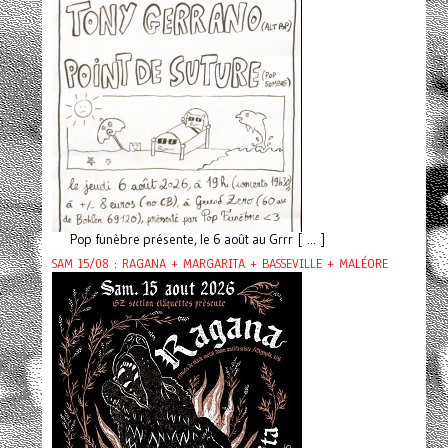
Pop funèbre présente, le 6 août au Grrr [ ... ]
SAM 15/08 : RAGANA + MARGARITA + BASSEVILLE + MALÉORE