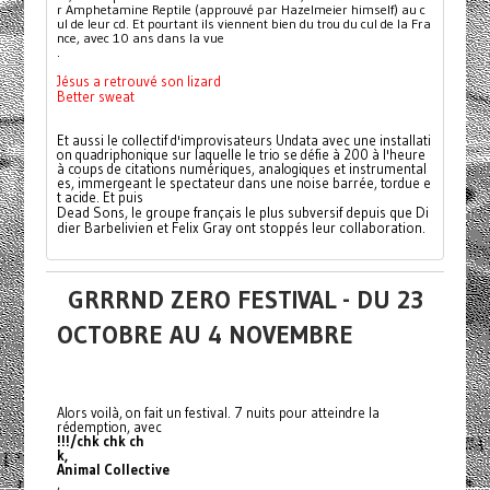
r Amphetamine Reptile (approuvé par Hazelmeier himself) au c
ul de leur cd. Et pourtant ils viennent bien du trou du cul de la Fra
nce, avec 10 ans dans la vue
.
Jésus a retrouvé son lizard
Better sweat
Et aussi le collectif d'improvisateurs Undata avec une installati
on quadriphonique sur laquelle le trio se défie à 200 à l'heure 
à coups de citations numériques, analogiques et instrumental
es, immergeant le spectateur dans une noise barrée, tordue e
t acide. Et puis 
Dead Sons, le groupe français le plus subversif depuis que Di
dier Barbelivien et Felix Gray ont stoppés leur collaboration.
GRRRND ZERO FESTIVAL - DU 23
OCTOBRE AU 4 NOVEMBRE
Alors voilà, on fait un festival. 7 nuits pour atteindre la
rédemption, avec
!!!/chk chk ch
k,
Animal Collective
,