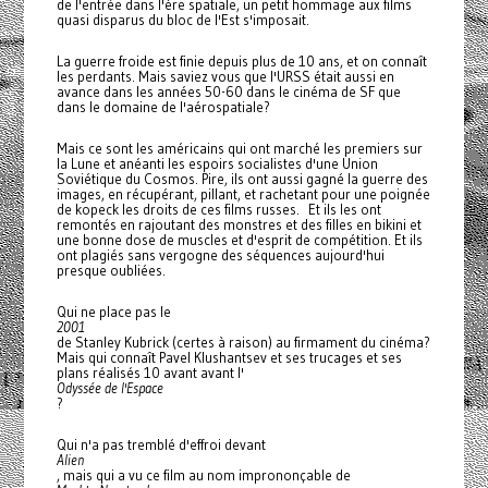
de l'entrée dans l'ère spatiale, un petit hommage aux films
quasi disparus du bloc de l'Est s'imposait.
La guerre froide est finie depuis plus de 10 ans, et on connaît
les perdants. Mais saviez vous que l'URSS était aussi en
avance dans les années 50-60 dans le cinéma de SF que
dans le domaine de l'aérospatiale?
Mais ce sont les américains qui ont marché les premiers sur
la Lune et anéanti les espoirs socialistes d'une Union
Soviétique du Cosmos. Pire, ils ont aussi gagné la guerre des
images, en récupérant, pillant, et rachetant pour une poignée
de kopeck les droits de ces films russes. Et ils les ont
remontés en rajoutant des monstres et des filles en bikini et
une bonne dose de muscles et d'esprit de compétition. Et ils
ont plagiés sans vergogne des séquences aujourd'hui
presque oubliées.
Qui ne place pas le
2001
de Stanley Kubrick (certes à raison) au firmament du cinéma?
Mais qui connaît Pavel Klushantsev et ses trucages et ses
plans réalisés 10 avant avant l'
Odyssée de l'Espace
?
Qui n'a pas tremblé d'effroi devant
Alien
, mais qui a vu ce film au nom imprononçable de