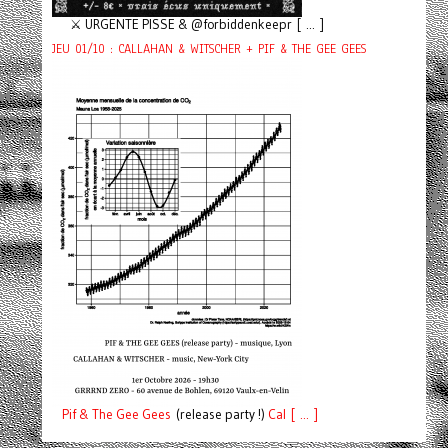
⚔️ URGENTE PISSE & @forbiddenkeepr [ ... ]
JEU 01/10 : CALLAHAN & WITSCHER + PIF & THE GEE GEES
Pif
& The Gee Gees
(release party !)
C
a
l [ ... ]