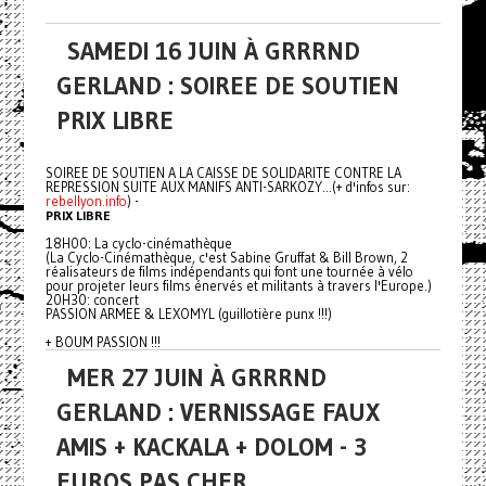
SAMEDI 16 JUIN À GRRRND
GERLAND : SOIREE DE SOUTIEN
PRIX LIBRE
SOIREE DE SOUTIEN A LA CAISSE DE SOLIDARITE CONTRE LA
REPRESSION SUITE AUX MANIFS ANTI-SARKOZY...(+ d'infos sur:
rebellyon.info
) -
PRIX LIBRE
18H00: La cyclo-cinémathèque
(La Cyclo-Cinémathèque, c'est Sabine Gruffat & Bill Brown, 2
réalisateurs de films indépendants qui font une tournée à vélo
pour projeter leurs films énervés et militants à travers l'Europe.)
20H30: concert
PASSION ARMEE & LEXOMYL (guillotière punx !!!)
+ BOUM PASSION !!!
MER 27 JUIN À GRRRND
GERLAND : VERNISSAGE FAUX
AMIS + KACKALA + DOLOM - 3
EUROS PAS CHER