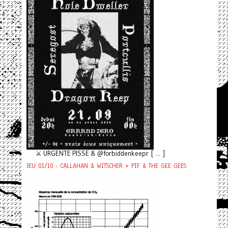
⚔️ URGENTE PISSE & @forbiddenkeepr [ ... ]
JEU 01/10 : CALLAHAN & WITSCHER + PIF & THE GEE GEES