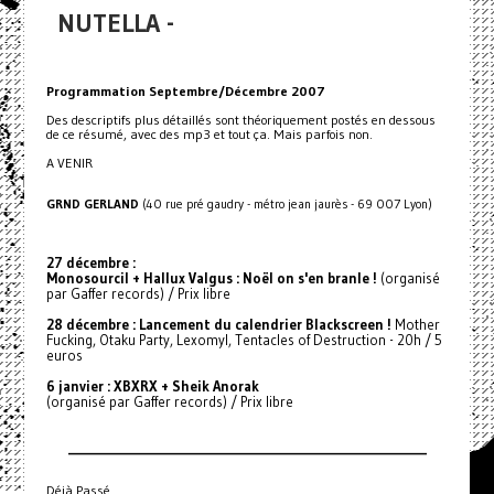
NUTELLA -
Programmation Septembre/Décembre 2007
Des descriptifs plus détaillés sont théoriquement postés en dessous
de ce résumé, avec des mp3 et tout ça. Mais parfois non.
A VENIR
GRND GERLAND
(40 rue pré gaudry - métro jean jaurès - 69 007 Lyon)
27 décembre :
Monosourcil + Hallux Valgus : Noël on s'en branle !
(organisé
par Gaffer records) / Prix libre
28 décembre : Lancement du calendrier Blackscreen !
Mother
Fucking, Otaku Party, Lexomyl, Tentacles of Destruction - 20h / 5
euros
6 janvier : XBXRX + Sheik Anorak
(organisé par Gaffer records) / Prix libre
_________________________________________________________________
Déjà Passé