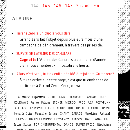
144
145
146
147
Suivant
Fin
A LA UNE
Trrrans Zero a un truc à vous dire
Grrrnd Zero fait l’objet depuis plusieurs mois d’une
campagne de dénigrement, à travers des prises de...
SURVIE DE L'ATELIER DES CANULARS
Cagnotte
L’Atelier des Canulars a eu une fin d'année
bien mouvementée : - Fin octobre le lieu a...
Alors c'est vrai, tu t'es enfin décidé à rejoindre Grrrndzero?
Si tu es arrivé sur cette page, c'est que tu envisages de
participer à Grrrnd Zero. Merci, on va...
Australie
Exposition
GOTH
PUNK
BREAKCORE
FANFARE
FOLK
COLDWAVE
France
Pologne
STONER
WEIRDO
PROG
USA
POST-PUNK
EXPE
EMO
Le Tostaki
ELECTROACOUSTIQUE
DISCO
ELECTRO
Euskadi
Hongrie
Ibiza
Magazine
Sahara
CHANT
GARAGE
Macédoine
Portugal
CLASSIC
Un lieux chouette
Grrrnd Zero
Autriche
HARD
ANARCHO
Japon
Suisse
POP
INSTRUMENTAL
DANCE
BUFFET FROID
République