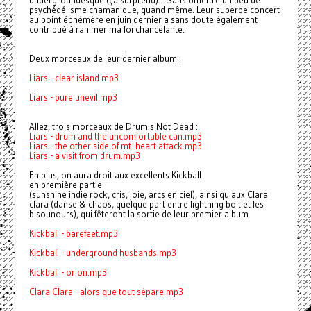
undergroundesque (ça surprend)... Sans omettre un peu de
psychédélisme chamanique, quand même. Leur superbe concert
au point éphémère en juin dernier a sans doute également
contribué à ranimer ma foi chancelante.
Deux morceaux de leur dernier album :
Liars - clear island.mp3
Liars - pure unevil.mp3
Allez, trois morceaux de Drum's Not Dead :
Liars - drum and the uncomfortable can.mp3
Liars - the other side of mt. heart attack.mp3
Liars - a visit from drum.mp3
En plus, on aura droit aux excellents Kickball
en première partie
(sunshine indie rock, cris, joie, arcs en ciel), ainsi qu'aux Clara
clara (danse & chaos, quelque part entre lightning bolt et les
bisounours), qui fêteront la sortie de leur premier album.
Kickball - barefeet.mp3
Kickball - underground husbands.mp3
Kickball - orion.mp3
Clara Clara - alors que tout sépare.mp3