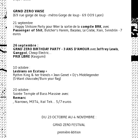
GRND ZERO VAISE
(69 rue gorge de loup - métro Gorge de loup - 69 009 Lyon)
21 septembre
:
Happy Shitcore Party pour fêter la sortie de la
compile BRK
, avec
Passenger of Shit
, Butcher's Harem, Bacalao, Le Crabe, Xian, Svindrön - 7
euros
26 septembre :
GRND ZERO BIRTHDAY PARTY - 3 ANS D'AMOUR
avec
Jeffrey Lewis
,
Gangpol
, Cheap Electric...
PRIX LIBRE
(Kaugumi)
10 octobre :
Lesbians on Ecstasy
+
Rythm King & her friends + Jean Genet + Dj's Middlegender
(S'étant chaussée/Burn your flag)
20 octobre :
Soirée Temple of Bass Massive avec
Remarc
, Narrows, M3T4, Ital Tek... 5/7 euros
DU 23 OCTOBRE AU 4 NOVEMBRE :
GRND ZERO FESTIVAL
première édition