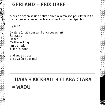
GERLAND = PRIX LIBRE
Alors on organise une petite soirée à la maison pour fêter la fin
de l'année et financer les travaux des locaux de répètition.
il y aura
Skaters (bruit from san francisco/berlin)
Socrates
Daïtro
Motherfucking
I'm a grizzly
Julien Dupont
et d'autres trucs
et ça va être pas mal
LIARS + KICKBALL + CLARA CLARA
= WAOU