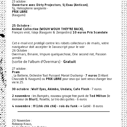
23 octobre :
Ouverture avec Dirty Projectors
,
Sj Esau (Anticon)
,
Tg, Helicopterre sanglante -
PRIX LIBRE
(Kaugumi)
25 Octobre :
Animal Collective (WOUH WOUH THEY'RE BACK),
François virot, Islaja (Kaugumi & Zerojardins)
10 euros Prix Scandale
Cet e-mail est protégé contre les robots collecteurs de mails, votre
navigateur doit accepter le Javascript pour le voir
26 Octobre :
Overmars, Binaire, Impure quelquechose, One second riot, Passion
armée
(sortie de l'album d'Overmars) -
Gratuit
27 octobre :
Pram
, La Batterie, Orchestre Tout Puissant Marcel Duchamp -
7 euros
(S'étant
Chaussée & Kaugumi) ou
PRIX LIBRE
pour ceux qui sont venus changer leur
vie le 25.
30 octobre : Wolf Eyes, Akimbo, Undata, Cafe Flesh
- 7 euros
2 novembre :
les Bampots, nouveau groupe free punk de
Ted Milton
(le
monsieur de
Blurt
), Rosette, Le trio des quilles - 6 euros
4 novembre : !!! (chk chk chk) - rois du funk - +
Gablé - 8 euros
_________________________________________________________________
20 Novembre :
Robocop Kraus,