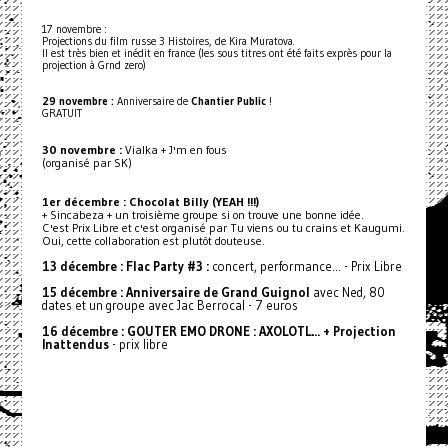
17 novembre :
Projections du film russe 3 Histoires, de Kira Muratova.
Il est très bien et inédit en france (les sous titres ont été faits exprès pour la
projection à Grnd zero)
29 novembre :
Anniversaire de
Chantier Public
!
GRATUIT
30 novembre :
Vialka + J'm en fous
(organisé par SK)
1er décembre : Chocolat Billy (YEAH !!!)
+ Sincabeza + un troisième groupe si on trouve une bonne idée.
C'est Prix Libre et c'est organisé par Tu viens ou tu crains et Kaugumi.
Oui, cette collaboration est plutôt douteuse.
13 décembre : Flac Party #3 :
concert, performance… - Prix Libre
15 décembre : Anniversaire de Grand Guignol
avec Ned, 80
dates et un groupe avec Jac Berrocal - 7 euros
16 décembre : GOUTER EMO DRONE : AXOLOTL… + Projection
Inattendus
- prix libre