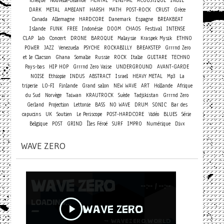
Tchèque
Nouvelle-Zélande
MENTAL
MINIMAL
ACOUSTIQUE
INDIE
DARK
METAL
AMBIANT
HARSH
MATH
POST-ROCK
CRUST
Grèce
Canada
Allemagne
HARDCORE
Danemark
Espagne
BREAKBEAT
Islande
FUNK
FREE
Indonésie
DOOM
CHAOS
Festival
INTENSE
Concert
CLAP
lab
DRONE
BAROQUE
Malaysie
Kraspek Mysik
ETHNO
POWER
JAZZ
Venezuela
PSYCHE
ROCKABILLY
BREAKSTEP
Grrrnd Zero
et le Clacson
Ghana
Somalie
Russie
ROCK
Italie
GUITARE
TECHNO
Pays-bas
HIP HOP
Grrrnd Zero Vaise
UNDERGROUND
AVANT-GARDE
NOISE
Ethiopie
INDUS
ABSTRACT
Israel
HEAVY METAL
Mp3
La
triperie
LO-FI
Finlande
Grand salon
NEW WAVE
ART
Hollande
Afrique
du Sud
Norvège
Taiwan
KRAUTROCK
Suède
Tadjikistan
Grrrnd Zero
Gerland
Projection
Lettonie
BASS
NO WAVE
DRUM
SONIC
Bar des
capucins
UK
Soutien
Le Periscope
POST-HARDCORE
Vidéo
BLUES
Série
Belgique
POST
GRIND
Îles Féroé
SURF
IMPRO
Numérique
Divx
WAVE ZERO