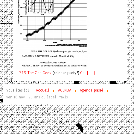
Pif
& The Gee Gees
(release party !)
C
a
l [ ... ]
Vous êtes ici :
Accueil
AGENDA
Agenda passé
ven 16 nov : 20 ans du label Praxis