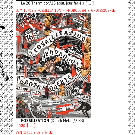
Le 28 Thermidor/15 août, jour férié s [ ... ]
DIM 16/08 : FOSSILIZATION + PHOBOCOSM + GROTESQUERIE
FOSSILIZATION
(Death Metal // BR)
http [ ... ]
VEN 11/09 : LE Z À GZ