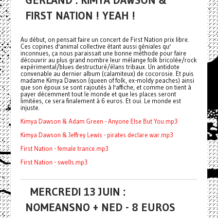
GERLAND : KIMYA DAWSON &
FIRST NATION ! YEAH !
Au début, on pensait faire un concert de First Nation prix libre.
Ces copines d'animal collective étant aussi géniales qu'
inconnues, ça nous paraissait une bonne méthode pour faire
découvrir au plus grand nombre leur mélange folk bricolée/rock
expérimental/blues destructuré/élans tribaux. Un antidote
convenable au dernier album (calamiteux) de cocorosie. Et puis
madame Kimya Dawson (queen of folk, ex-moldy peaches) ainsi
que son époux se sont rajoutés à l'affiche, et comme on tient à
payer décemment tout le monde et que les places seront
limitées, ce sera finalement à 6 euros. Et oui. Le monde est
injuste.
Kimya Dawson & Adam Green - Anyone Else But You.mp3
Kimya Dawson & Jeffrey Lewis - pirates declare war.mp3
First Nation - female trance.mp3
First Nation - swells.mp3
MERCREDI 13 JUIN :
NOMEANSNO + NED - 8 EUROS