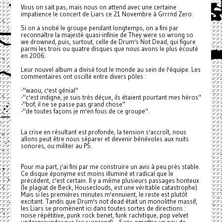
Vous on sait pas, mais nous on attend avec une certaine
impatience le concert de Liars ce 21 Novembre à Grrrnd Zero.
Si on a snobé le groupe pendant longtemps, on a fini par
reconnaître la majesté quasi-infinie de They were so wrong so
we drowned, puis, surtout, celle de Drum's Not Dead, qui figure
parmi les trois ou quatre disques que nous avons le plus écouté
en 2006.
Leur nouvel album a divisé tout le monde au sein de l'équipe. Les
commentaires ont oscillé entre divers pôles :
-"waou, c'est génial"
-"c'est indigne, je suis très déçue, ils étaient pourtant mes héros"
-"bof, il ne se passe pas grand chose"
-"de toutes façons je m'en fous de ce groupe".
La crise en résultant est profonde, la tension s'accroît, nous
allons peut être nous séparer et devenir bénévoles aux nuits
sonores, ou militer au PS.
Pour ma part, j'ai fini par me construire un avis à peu près stable.
Ce disque éponyme est moins illuminé et radical que le
précédent, c'est certain. Il y a même plusieurs passages honteux
(le plagiat de Beck, Houseclouds, est une véritable catastrophe).
Mais si les premières minutes m'ennuient, le reste est plutôt
excitant. Tandis que Drum's not dead était un monolithe massif,
les Liars se promènent ici dans toutes sortes de directions :
noise répétitive, punk rock benet, funk rachitique, pop velvet