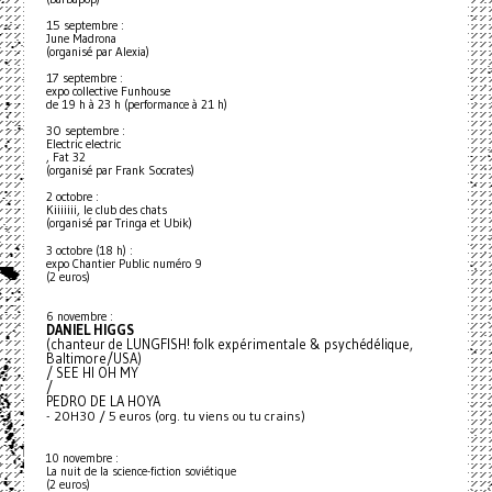
15 septembre :
June Madrona
(organisé par Alexia)
17 septembre :
expo collective Funhouse
de 19 h à 23 h (performance à 21 h)
30 septembre :
Electric electric
, Fat 32
(organisé par Frank Socrates)
2 octobre :
Kiiiiiii, le club des chats
(organisé par Tringa et Ubik)
3 octobre (18 h) :
expo Chantier Public numéro 9
(2 euros)
6 novembre :
DANIEL HIGGS
(chanteur de LUNGFISH! folk expérimentale & psychédélique,
Baltimore/USA)
/ SEE HI OH MY
/
PEDRO DE LA HOYA
- 20H30 / 5 euros (org. tu viens ou tu crains)
10 novembre :
La nuit de la science-fiction soviétique
(2 euros)