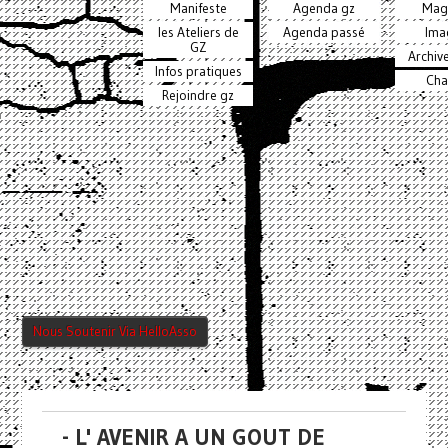
Manifeste
Agenda gz
Mag
les Ateliers de
Agenda passé
Ima
GZ
Archiv
Infos pratiques
Cha
Rejoindre gz
Nous Soutenir Via HelloAsso
- L' AVENIR A UN GOUT DE