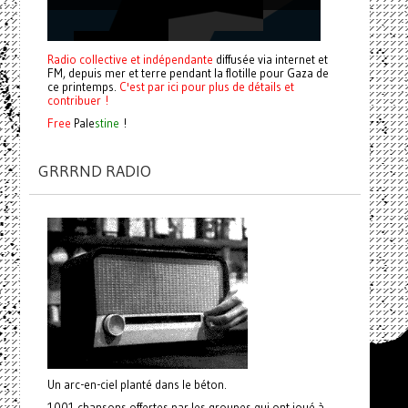
Radio collective et indépendante
diffusée via internet et
FM, depuis mer et terre pendant la flotille pour Gaza de
ce printemps.
C'est par ici pour plus de détails et
contribuer !
Free
Pale
stine
!
GRRRND RADIO
Un arc-en-ciel planté dans le béton.
1001 chansons offertes par les groupes qui ont joué à