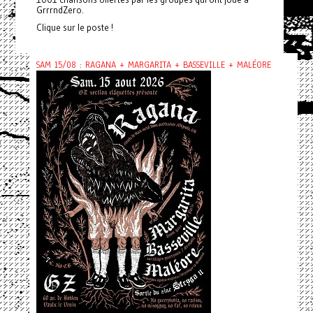
GrrrndZero.
Clique sur le poste !
SAM 15/08 : RAGANA + MARGARITA + BASSEVILLE + MALÉORE