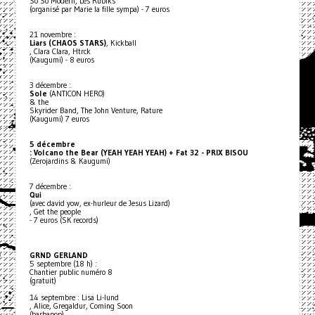
So So Modern, Les Rubiks
(organisé par Marie la fille sympa) - 7 euros
21 novembre :
Liars (CHAOS STARS)
, Kickball
, Clara Clara, Htrck
(Kaugumi) - 8 euros
3 décembre :
Sole
(ANTICON HERO)
& the
Skyrider Band, The John Venture, Rature
(Kaugumi) 7 euros
5 décembre
: Volcano the Bear (YEAH YEAH YEAH) + Fat 32 - PRIX BISOU
(Zerojardins & Kaugumi)
7 décembre :
Qui
(avec david yow, ex-hurleur de Jesus Lizard)
, Get the people
- 7 euros (SK records)
GRND GERLAND
5 septembre (18 h) :
Chantier public numéro 8
(gratuit)
14 septembre : Lisa Li-lund
, Alice, Gregaldur, Coming Soon
(barbapop)