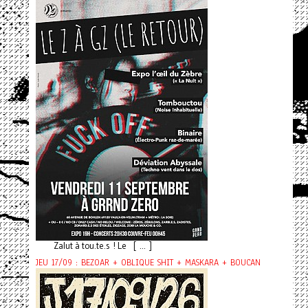
Zalut à tou.te.s ! Le [ ... ]
JEU 17/09 : BEZOAR + OBLIQUE SHIT + MASKARA + BOUCAN