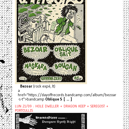
Bezoar
(rock expé, It)
a
href="https://dayoffrecords.bandcamp.com/album/bezoar
-s-t">bandcamp
Oblique S [ ... ]
LUN 21/09 : HOLE DWELLER + DRAGON KEEP + SEREGOST +
PORTCULLIS