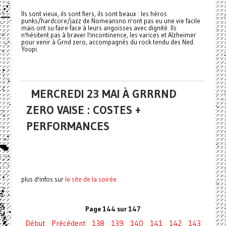
Ils sont vieux, ils sont fiers, ils sont beaux : les héros
punks/hardcore/jazz de Nomeansno n'ont pas eu une vie facile
mais ont su faire face à leurs angoisses avec dignité. Ils
n'hésitent pas à braver l'incontinence, les
varices
et Alzheimer
pour venir à Grnd zero, accompagnés du rock tendu des Ned.
Youpi.
MERCREDI 23 MAI À GRRRND
ZERO VAISE : COSTES +
PERFORMANCES
plus d'infos sur
le site de la soirée
Page 144 sur 147
Début
Précédent
138
139
140
141
142
143