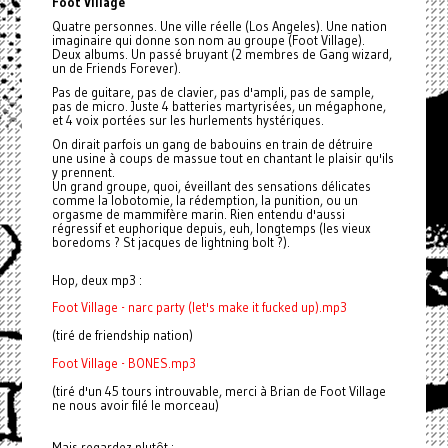
Foot Village
Quatre personnes. Une ville réelle (Los Angeles). Une nation
imaginaire qui donne son nom au groupe (Foot Village).
Deux albums. Un passé bruyant (2 membres de Gang wizard,
un de Friends Forever).
Pas de guitare, pas de clavier, pas d'ampli, pas de sample,
pas de micro. Juste 4 batteries martyrisées, un mégaphone,
et 4 voix portées sur les hurlements hystériques.
On dirait parfois un gang de babouins en train de détruire
une usine à coups de massue tout en chantant le plaisir qu'ils
y prennent.
Un grand groupe, quoi, éveillant des sensations délicates
comme la lobotomie, la rédemption, la punition, ou un
orgasme de mammifère marin. Rien entendu d'aussi
régressif et euphorique depuis, euh, longtemps (les vieux
boredoms ? St jacques de lightning bolt ?).
Hop, deux mp3 :
Foot Village - narc party (let's make it fucked up).mp3
(tiré de friendship nation)
Foot Village - BONES.mp3
(tiré d'un 45 tours introuvable, merci à Brian de Foot Village
ne nous avoir filé le morceau)
Mais regardez plutôt :