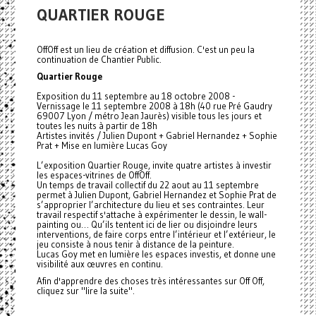
QUARTIER ROUGE
OffOff est un lieu de création et diffusion. C'est un peu la
continuation de Chantier Public.
Quartier Rouge
Exposition du 11 septembre au 18 octobre 2008 -
Vernissage le 11 septembre 2008 à 18h (40 rue Pré Gaudry
69007 Lyon / métro Jean Jaurès) visible tous les jours et
toutes les nuits à partir de 18h
Artistes invités / Julien Dupont + Gabriel Hernandez + Sophie
Prat + Mise en lumière Lucas Goy
L’exposition Quartier Rouge, invite quatre artistes à investir
les espaces-vitrines de OffOff.
Un temps de travail collectif du 22 aout au 11 septembre
permet à Julien Dupont, Gabriel Hernandez et Sophie Prat de
s’approprier l’architecture du lieu et ses contraintes. Leur
travail respectif s'attache à expérimenter le dessin, le wall-
painting ou… Qu’ils tentent ici de lier ou disjoindre leurs
interventions, de faire corps entre l’intérieur et l’extérieur, le
jeu consiste à nous tenir à distance de la peinture.
Lucas Goy met en lumière les espaces investis, et donne une
visibilité aux œuvres en continu.
Afin d'apprendre des choses très intéressantes sur Off Off,
cliquez sur "lire la suite".