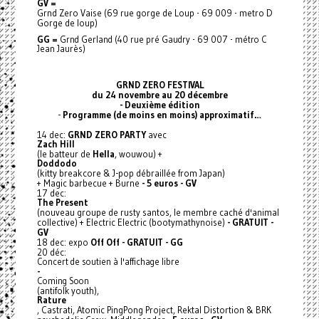
GV =
Grnd Zero Vaise (69 rue gorge de Loup - 69 009 - metro D
Gorge de loup)
GG =
Grnd Gerland (40 rue pré Gaudry - 69 007 - métro C
Jean Jaurès)
GRND ZERO FESTIVAL
du 24 novembre au 20 décembre
- Deuxième édition
-
Programme (de moins en moins) approximatif…
14 dec:
GRND ZERO PARTY
avec
Zach Hill
(le batteur de
Hella
, wouwou) +
Doddodo
(kitty breakcore & J-pop débraillée from Japan)
+ Magic barbecue + Burne
- 5 euros - GV
17 dec:
The Present
(nouveau groupe de rusty santos, le membre caché d'animal
collective) + Electric Electric (bootymathynoise)
- GRATUIT -
GV
18 dec: expo
Off Off - GRATUIT - GG
20 déc:
Concert de soutien à l'affichage libre
-
Coming Soon
(antifolk youth),
Rature
, Castrati, Atomic PingPong Project, Rektal Distortion & BRK