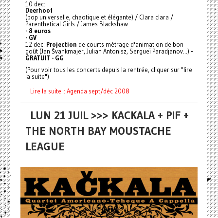
10 dec:
Deerhoof
(pop universelle, chaotique et élégante) / Clara clara /
Parenthetical Girls / James Blackshaw
- 8 euros
- GV
12 dec:
Projection
de courts métrage d'animation de bon
goût (Jan Švankmajer, Julian Antonisz, Sergueï Paradjanov...)
-
GRATUIT - GG
(Pour voir tous les concerts depuis la rentrée, cliquer sur "lire
la suite")
Lire la suite : Agenda sept/déc 2008
LUN 21 JUIL >>> KACKALA + PIF +
THE NORTH BAY MOUSTACHE
LEAGUE