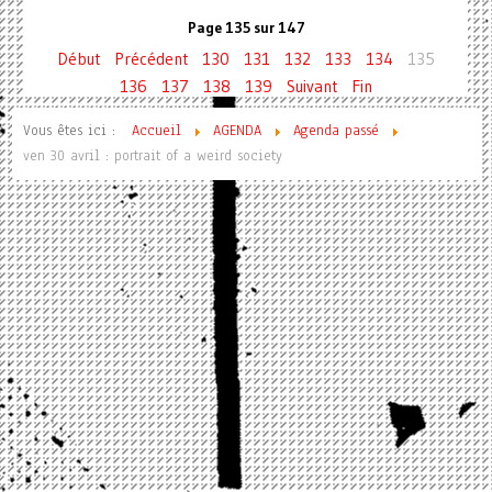
Page 135 sur 147
Début
Précédent
130
131
132
133
134
135
136
137
138
139
Suivant
Fin
Vous êtes ici :
Accueil
AGENDA
Agenda passé
ven 30 avril : portrait of a weird society