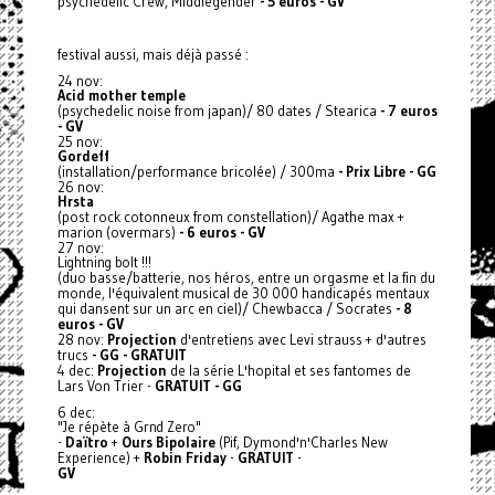
psychedelic Crew, Middlegender
- 5 euros - GV
festival aussi, mais déjà passé :
24 nov:
Acid mother temple
(psychedelic noise from japan)/ 80 dates / Stearica
- 7 euros
- GV
25 nov:
Gordeff
(installation/performance bricolée) / 300ma
- Prix Libre - GG
26 nov:
Hrsta
(post rock cotonneux from constellation)/ Agathe max +
marion (overmars)
- 6 euros - GV
27 nov:
Lightning bolt !!!
(duo basse/batterie, nos héros, entre un orgasme et la fin du
monde, l'équivalent musical de 30 000 handicapés mentaux
qui dansent sur un arc en ciel)/ Chewbacca / Socrates
- 8
euros - GV
28 nov:
Projection
d'entretiens avec Levi strauss + d'autres
trucs
- GG - GRATUIT
4 dec:
Projection
de la série L'hopital et ses fantomes de
Lars Von Trier -
GRATUIT - GG
6 dec:
"Je répète à Grnd Zero"
-
Daïtro
+
Ours Bipolaire
(Pif, Dymond'n'Charles New
Experience) +
Robin Friday
-
GRATUIT
-
GV