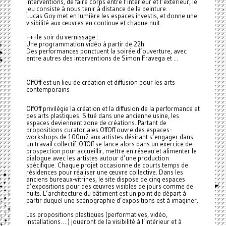
interventions, de faire corps entre l’intérieur et l’extérieur, le
jeu consiste à nous tenir à distance de la peinture.
Lucas Goy met en lumière les espaces investis, et donne une
visibilité aux œuvres en continue et chaque nuit.
+++le soir du vernissage :
Une programmation vidéo à partir de 22h.
Des performances ponctuent la soirée d’ouverture, avec
entre autres des interventions de Simon Fravega et ...
OffOff est un lieu de création et diffusion pour les arts
contemporains
OffOff privilégie la création et la diffusion de la performance et
des arts plastiques. Situé dans une ancienne usine, les
espaces deviennent zone de créations. Partant de
propositions curatoriales OffOff ouvre des espaces-
workshops de 100m2 aux artistes désirant s’engager dans
un travail collectif. OffOff se lance alors dans un exercice de
prospection pour accueillir, mettre en réseau et alimenter le
dialogue avec les artistes autour d’une production
spécifique. Chaque projet occasionne de courts temps de
résidences pour réaliser une œuvre collective. Dans les
anciens bureaux-vitrines, le site dispose de cinq espaces
d’expositions pour des œuvres visibles de jours comme de
nuits. L’architecture du bâtiment est un point de départ à
partir duquel une scénographie d’expositions est à imaginer.
Les propositions plastiques (performatives, vidéo,
installations… ) joueront de la visibilité à l’intérieur et à