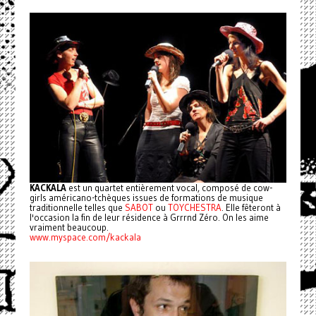
KACKALA
est un quartet entièrement vocal, composé de cow-
girls américano-tchèques issues de formations de musique
traditionnelle telles que
SABOT
ou
TOYCHESTRA
. Elle fêteront à
l'occasion la fin de leur résidence à Grrrnd Zéro. On les aime
vraiment beaucoup.
www.myspace.com/kackala