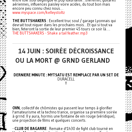
entre folk soul déglingué et pop luxuriante…theremin, guitares
aériennes, influences paisley voire acides, du tout bon mais
encore peu connu chez nous…
www.myspace.com/kelleystoltz
THE BUTTSHAKERS
: Excellent truc soul / garage Lyonnais qui
devrait tout niquer dans les prochains mois…Et qui si tout va
bien, feteront la sortie de leur premier 45 tours ce soir là….
THE BUTTSHAKERS - Shake a tail feather.mp3
14 JUIN : SOIRÉE DÉCROISSANCE
OU LA MORT @ GRND GERLAND
DERNIERE MINUTE : MYTSATU EST REMPLACE PAR UN SET DE
DURACELL
!
OVN
, collectif de chômistes qui passent leur temps à glorifier
l'amateurisme et la techno trance, organise sa première soirée
à grrnd. Il y aura, hormis une fontaine de vin rouge (véridique),
une projection de films et quelques concerts.
-
CLUB DE BAGARRE
: Remake d'1h30 de fight club tourné en