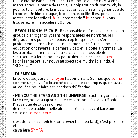
Haute Marne l'année dernière. Il comporte au moins 5 scènes
marquantes : la partie de tennis, la préparation du sandwich, la
poursuite en voiture, la masturbation et bien sur le générique de
fin pixies. Un film politique, brouillon, et drôle. Il est possible de
mater le trailer officiel
là
, le "commercial"
ici
et par
là
, vous
trouverez le film accéléré 100 fois.
-
REVOLUTION MUSICALE
: Responsable du film sus-cité, c'est un
groupe d'arrogants lycéens responsables de nombreuses
dégradations publiques depuis trop longtemps. Ils s'ennuient
profondément mais bien heureusement, des êtres de bonne
éducation ont inventé la caméra vidéo et la boite à rythmes. Ça
les a probablement sauvé du suicide. Il est possible de
s'introduire à leurs moeurs particulières en regardant
ceci
.
Ils présenteront leur nouveau spectacle multimédia intitulé
"RESPECT".
-
DJ SMEGMA
:
Encore et toujours un
citoyen
haut-marnais. Sa musique
sonne
comme un jeu vidéo branché dans un de ces amplis qu'on avait
au collège pour faire des reprises d'Offspring.
-
ME YOU THE STARS AND THE UNIVERSE
: caution lyonnaise de
la soirée, nouveau groupe que certains ont déja vu au Sonic.
Preuve que deux passionnés
de musique traditionnelle africaine réunis peuvent faire une
sorte de
"dream-core"
.
c'est donc ce samedi (ok on prévient un peu tard), c'est prix libre
et
ça va être
SYMPA