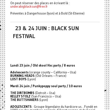
On peut réserver des places en écrivant là :
underabigblacksun@free.fr
Préventes à Dangerhouse (lyon) et à Bold (St-Etienne)
23 & 24 JUIN : BLACK SUN
FESTIVAL
Lundi 23 juin / Old skool Hxc party / 8 euros
Adolescents
(orange county – California – Usa)
BURNING HEADS
(Old Orleans – France)
LOST BOYS
(Lyon)
Mardi 24 juin / Punkypoppy soul party / 10 euros
THE DIRTBOMBS
(Detroit – Usa)
KELLEY STOLZ
(San Francisco – Usa)
THE BUTTSHAKERS
(Lyon)
ADOLESCENTS
: Groupe légendaire du hardcore us…Fondé en