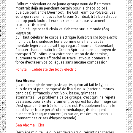
L’album précédent de ce jeune groupe venu de Baltimore
montrait déjà un penchant certain pour le chaos coloré,
quelque part entre Deerhoof, The Go! Team ou Polysics. Les
voici qui reviennent avec Ice Cream Spiritual, très bon disque
de pop punk foufou. Leurs textes ne sont pas vraiment
cruciaux : ils crient
qu’un déluge rose fuchsia va s’abattre sur le monde (
Beg
Waves
) ou
qu’il faut célébrer le corps électrique (
Celebrate the body electric
). En plus, la chanteuse hurle comme une handicapée
mentale légère qui aurait trop regardé Bioman. Cependant,
écouter chaque matin Ice Cream Spiritual dans un moyen de
transport TCL stimulera votre production de dopamine,
augmentera votre efficacité au travail et vous donnera la
force d'écraser vos collègues sans aucune compassion.
Ponytail - Celebrate the body electric
Sea Ahoma
(ils ont changé de nom juste après qu'on ait fait le fly) est un
duo de crust pop, composé de lisa duroux (batterie, moues
candides) et françois virot (voix, basse, grimaces
étonnantes). Le problème de ce groupe, c'est qu'il ne répète
pas assez pour exister vraiment, ce qui est fort dommage car
c'est quand même très loin d'être nul. Probablement dans le
but d'éviter toute persécution médiatique, ils changent
d'identité à chaque concert (un par an, maximum, sinon ils
prennent des crises d'hypoglycémie).
Sea Ahoma - Cha
Dernière minute : le duo est devenu trio, rejoint par charles