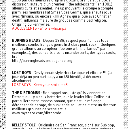
1980 par des membres originels d’Agent orange et de Social
distorsion, auteurs d’un premier (‘’the adolescents’’ en 1981)
albums culte et essentiel, line up mouvant (le groupe a compté
parmi ses membres Pat Smear, des Germs, qui a ensuité joué
avec Nirvana, ou encore Rikk Agnew qui a joué avec Christian
death), influence majeure de groupes comme Bad religion,
Offspring ou Pennywise…
ADOLESCENTS - Who is who.mp3
BURNING HEADS
: Depuis 1988, respect pour l’un des tous
meilleurs combo français genre first class punk rock… Quelques
grands albums au compteur (‘be one with the flames’’ par
exemple…), des concerts disons incandescents, des types cools,
bref…
http://burningheads.propagande.org
LOST BOYS
: Des lyonnais style Hxc classique et efficace !!!! Ça
joue déjà un peu partout, y a un 45t bientôt, à découvrir
absolument…
LOST BOYS - Keep your smile.mp3
THE DIRTBOMBS
: Bon rappellons juste qu’ils viennent de
Detroit, qu’il y a deux batteries, que le leader Mick Collins est
particulierement impressionnant, que c’est un mélange
détonnant de garage, de punk et de soul et peut etre un des tous
meilleurs groupes de scene actuel…
www.myspace.com/dirtbombs
KELLEY STOLZ
: Originaire de San Francisco, signé sur Sub pop,