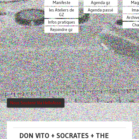
Manifeste
Agenda gz
Mag
les Ateliers de
Agenda passé
Ima
GZ
Archiv
Infos pratiques
Cha
Rejoindre gz
Nous Soutenir Via HelloAsso
DON VITO + SOCRATES + THE