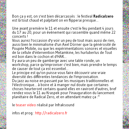
Bon ça y est, on s'est bien décarcassés : le festival
Radicalzero
est là tout chaud et palpitant on en flipperai presque...
Une avant première le 11 et ensuite c'est le feu pendant 4 jours
du 17 au 20, pour un événement qui rassemble quand même 22
concerts !
Vous aurez l'occasion d'y voir un peu de tout mais aussi de rien,
aussi bien le minimalisme d'un Axel Dörner que la générosité de
Poupée Mobile, ou que les expérimentations sonores et visuelles
de la cellule d'intervention Metamkine, les hurluberlus de Tout
est bon dans le cochon et d'HAK...
Il y aura un peu de gamberge avec une table ronde, un
workshop, parce qu'improviser c'est bien, mais prendre le temps
de causer de tout ça est essentiel...
Le principe est qu'on puisse vous faire découvrir une vraie
diversité des différentes tendances de l'improvisation.
Du jazz au noise en passant par les musiques traditionnelles et
l'électronique... à boire et à manger nul doute que certaines
choses heurteront certains quand elles en raviront d'autres, bref
rendez vous le 11 au Kraspek pour l'inauguration du lancement
planétaire de Radical Zero, et en attendant matez ça :"
le
teaser video
réalisé par Infraksound
infos et prog :
http://radicalzero.fr