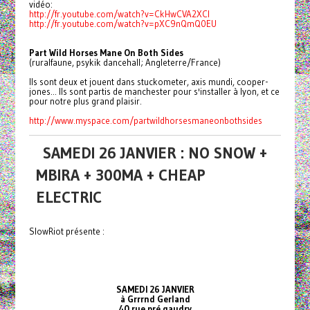
vidéo:
http://fr.youtube.com/watch?v=CkHwCVA2XCI
http://fr.youtube.com/watch?v=pXC9nQmQ0EU
Part Wild Horses Mane On Both Sides
(ruralfaune, psykik dancehall; Angleterre/France)
Ils sont deux et jouent dans stuckometer, axis mundi, cooper-
jones... Ils sont partis de manchester pour s'installer à lyon, et ce
pour notre plus grand plaisir.
http://www.myspace.com/partwildhorsesmaneonbothsides
SAMEDI 26 JANVIER : NO SNOW +
MBIRA + 300MA + CHEAP
ELECTRIC
SlowRiot présente :
SAMEDI 26 JANVIER
à Grrrnd Gerland
40 rue pré gaudry