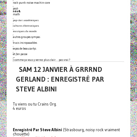
rock-punk-noise-machin-core
,
post-
néo&
math
,
pop-stars académiques
,
cultures électroniques
,
musiques du monde
,
autres groupes sympas
,
trucs incroyaaables
,
expos de beauzartys
,
et j'en passe
…
) comme ça vous y verrez plus clair… pas vrai ?
SAM 12 JANVIER À GRRRND
GERLAND : ENREGISTRÉ PAR
STEVE ALBINI
Tu viens ou tu Crains Org.
4 euros
Enregistré Par Steve Albini
(Strasbourg, noisy rock vraiment
chouette)