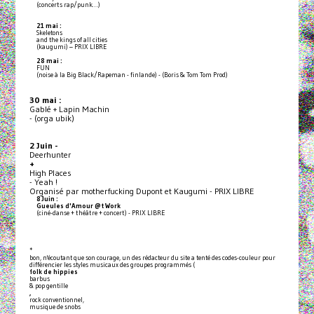
(concerts rap/punk…)
21 mai :
Skeletons
and the kings of all cities
(kaugumi) – PRIX LIBRE
28 mai :
FUN
(noise à la Big Black/Rapeman - finlande) - (Boris & Tom Tom Prod)
30 mai :
Gablé + Lapin Machin
- (orga ubik)
2 Juin -
Deerhunter
+
High Places
- Yeah !
Organisé par motherfucking Dupont et Kaugumi - PRIX LIBRE
8 Juin :
Gueules d'Amour @t Work
(ciné-danse + théâtre + concert) - PRIX LIBRE
*
bon, n'écoutant que son courage, un des rédacteur du site a tenté des codes-couleur pour
différencier les styles musicaux des groupes programmés (
folk de hippies
barbus
& pop gentille
,
rock conventionnel,
musique de snobs
,