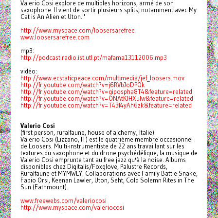
Valerio Cosi explore de multiples horizons, armé de son
saxophone. Il vient de sortir plusieurs splits, notamment avec My
Cat is An Alien et Uton."
http://www.myspace.com/loosersarefree
www.loosersarefree.com
mp3:
http://podcast.radio.ist.utl.pt/mafama13112006.mp3
vidéo:
http://www.ecstaticpeace.com/multimedia/jef_loosers.mov
http://fr.youtube.com/watch?v=j6RVbJoDPQk
http://fr.youtube.com/watch?v=gipospha8T4&feature=related
http://fr.youtube.com/watch?v=ONAtKJHXulw&feature=related
http://fr.youtube.com/watch?v=T43f4yAh6zk&feature=related
Valerio Cosi
(first person, ruralfaune, house of alchemy; Italie)
Valerio Cosi (Lizzano, IT) est le quatrième membre occasionnel
de Loosers. Multi-instrumentiste de 22 ans travaillant sur les
textures du saxophone et du drone psychédélique, la musique de
Valerio Cosi emprunte tant au free jazz qu'à la noise. Albums
disponibles chez Digitalis/Foxglove, Palustre Records,
Ruralfaune et MYMWLY. Collaborations avec Family Battle Snake,
Fabio Orsi, Keenan Lawler, Uton, Seht, Cold Solemn Rites in The
Sun (Fathmount).
www.freewebs.com/valeriocosi
http://www.myspace.com/valeriocosi