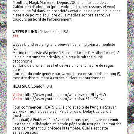
Mouthus, Magik Markers... Depuis 2003, la musique de ce
Californien d'adoption (pour violon, alto, percussions et voix)
traduit une foi dans les propriétés extatiques de la musique et se
hisse à ce point d'équilibre où la matière sonore se trouve
toujours au bord de l'effondrement.
WEYES BLUHD
(Philadelphie, USA)
site
Weyes Bluhd est le «grand oeuvre» de la multi-instrumentiste
Natalie
Mering (guitariste d'à peine 18 ans de Jackie-O Motherfucker). A
l'aide d'instruments bricolés, elle crée le mirage d'une
cacophonie
sur fond de drone massif et délivre un chant inspiré de ragas
dans la
noirceur du voile généré par sa «guitare» de six pieds de long (!),
monstre d'instrument à cordes hurlant et bourdonnant.
HEATSICK
(London, UK)
Vidéo
: http://www.youtube.com/watch?v=nLq9LLy9kZc
Vidéo
: http://www.youtube.com/watch?v=lE1LttT9qvo
Pour commencer, HEATSICK, le projet solo de l'Anglais Steven
Warwick (moitié des noiseniks de Birds of Delay). La parole
(post-beat
à souhait) à l'intéressé : «Avec cette musique, j'essaie de réunir
l'extase de la libération et le train pépère du troupeau en marche
dans ce moment qui précède la tempête. Quelle est cette
sensation sous