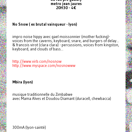
metro jean jaures
20H30 - 4€
No Snow ( ex brutal vainqueur - lyon)
impro noise hippy avec gael moissonnier (mother fucking)-
voices from the caverns, keyboard, snare, and burgers of delay...
& francois virot (clara clara) - percussions, voices from kingston,
keyboard, and clouds of bass...
http://www.virb.com/nosnow
http://www.myspace.com/nosnowww
Mbira (lyon)
musique traditionnelle du Zimbabwe
avec Mama Alves et Doudou Diamant (duracell, chewbacca)
300mA (lyon-sainté)