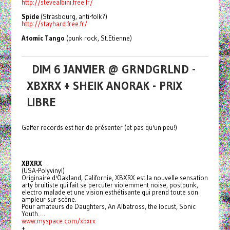
http://stevealbini.free.fr/
Spide
(Strasbourg, anti-folk?)
http://stayhard.free.fr/
Atomic Tango
(punk rock, St.Etienne)
DIM 6 JANVIER @ GRNDGRLND -
XBXRX + SHEIK ANORAK - PRIX
LIBRE
Gaffer records est fier de présenter (et pas qu'un peu!)
XBXRX
(USA-Polyvinyl)
Originaire d'Oakland, Californie, XBXRX est la nouvelle sensation
arty bruitiste qui fait se percuter violemment noise, postpunk,
electro malade et une vision esthétisante qui prend toute son
ampleur sur scène.
Pour amateurs de Daughters, An Albatross, the locust, Sonic
Youth….
www.myspace.com/xbxrx
+