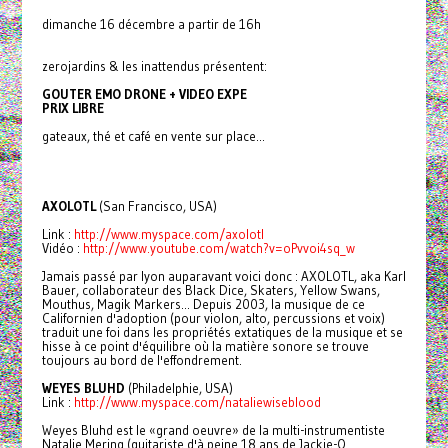
dimanche 16 décembre a partir de 16h
zerojardins & les inattendus présentent:
GOUTER EMO DRONE + VIDEO EXPE
PRIX LIBRE
gateaux, thé et café en vente sur place...
AXOLOTL
(San Francisco, USA)
Link :
http://www.myspace.com/axolotl
Vidéo :
http://www.youtube.com/watch?v
=oPvvoi4sq_w
Jamais passé par lyon auparavant voici donc : AXOLOTL, aka Karl
Bauer, collaborateur des Black Dice, Skaters, Yellow Swans,
Mouthus, Magik Markers... Depuis 2003, la musique de ce
Californien d'adoption (pour violon, alto, percussions et voix)
traduit une foi dans les propriétés extatiques de la musique et se
hisse à ce point d'équilibre où la matière sonore se trouve
toujours au bord de l'effondrement.
WEYES BLUHD
(Philadelphie, USA)
Link :
http://www.myspace.com/nataliew
iseblood
Weyes Bluhd est le «grand oeuvre» de la multi-instrumentiste
Natalie Mering (guitariste d'à peine 18 ans de Jackie-O