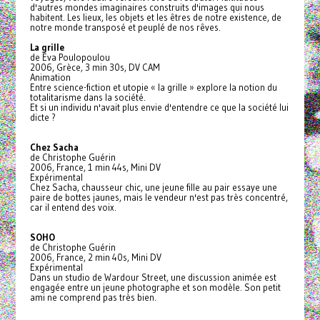
d'autres mondes imaginaires construits d'images qui nous
habitent. Les lieux, les objets et les êtres de notre existence, de
notre monde transposé et peuplé de nos rêves.
La grille
de Eva Poulopoulou
2006, Grèce, 3 min 30s, DV CAM
Animation
Entre science-fiction et utopie « la grille » explore la notion du
totalitarisme dans la société.
Et si un individu n'avait plus envie d'entendre ce que la société lui
dicte ?
Chez Sacha
de Christophe Guérin
2006, France, 1 min 44s, Mini DV
Expérimental
Chez Sacha, chausseur chic, une jeune fille au pair essaye une
paire de bottes jaunes, mais le vendeur n'est pas très concentré,
car il entend des voix.
SOHO
de Christophe Guérin
2006, France, 2 min 40s, Mini DV
Expérimental
Dans un studio de Wardour Street, une discussion animée est
engagée entre un jeune photographe et son modèle. Son petit
ami ne comprend pas très bien.