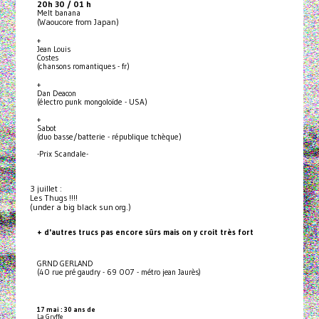
20h 30 / 01 h
Melt banana
(Waoucore from Japan)
+
Jean Louis
Costes
(chansons romantiques - fr)
+
Dan Deacon
(électro punk mongoloïde - USA)
+
Sabot
(duo basse/batterie - république tchèque)
-Prix Scandale-
3 juillet :
Les Thugs !!!!
(under a big black sun org.)
+ d'autres trucs pas encore sûrs mais on y croit très fort
GRND GERLAND
(40 rue pré gaudry - 69 007 - métro jean Jaurès)
17 mai : 30 ans de
La Gryffe