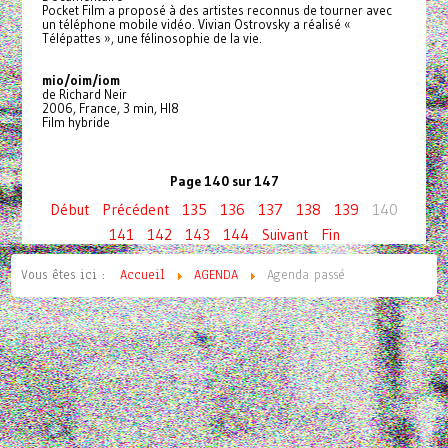
Pocket Film a proposé à des artistes reconnus de tourner avec
un téléphone mobile vidéo. Vivian Ostrovsky a réalisé «
Télépattes », une félinosophie de la vie.
mio/oim/iom
de Richard Neir
2006, France, 3 min, HI8
Film hybride
Page 140 sur 147
Début
Précédent
135
136
137
138
139
140
141
142
143
144
Suivant
Fin
Vous êtes ici :
Accueil
AGENDA
Agenda passé