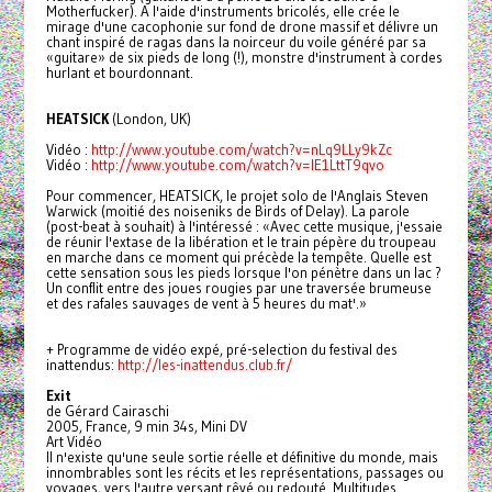
Motherfucker). A l'aide d'instruments bricolés, elle crée le
mirage d'une cacophonie sur fond de drone massif et délivre un
chant inspiré de ragas dans la noirceur du voile généré par sa
«guitare» de six pieds de long (!), monstre d'instrument à cordes
hurlant et bourdonnant.
HEATSICK
(London, UK)
Vidéo :
http://www.youtube.com/watch?v
=nLq9LLy9kZc
Vidéo :
http://www.youtube.com/watch?v
=lE1LttT9qvo
Pour commencer, HEATSICK, le projet solo de l'Anglais Steven
Warwick (moitié des noiseniks de Birds of Delay). La parole
(post-beat à souhait) à l'intéressé : «Avec cette musique, j'essaie
de réunir l'extase de la libération et le train pépère du troupeau
en marche dans ce moment qui précède la tempête. Quelle est
cette sensation sous les pieds lorsque l'on pénètre dans un lac ?
Un conflit entre des joues rougies par une traversée brumeuse
et des rafales sauvages de vent à 5 heures du mat'.»
+ Programme de vidéo expé, pré-selection du festival des
inattendus:
http://les-inattendus.club.fr/
Exit
de Gérard Cairaschi
2005, France, 9 min 34s, Mini DV
Art Vidéo
Il n'existe qu'une seule sortie réelle et définitive du monde, mais
innombrables sont les récits et les représentations, passages ou
voyages, vers l'autre versant rêvé ou redouté. Multitudes