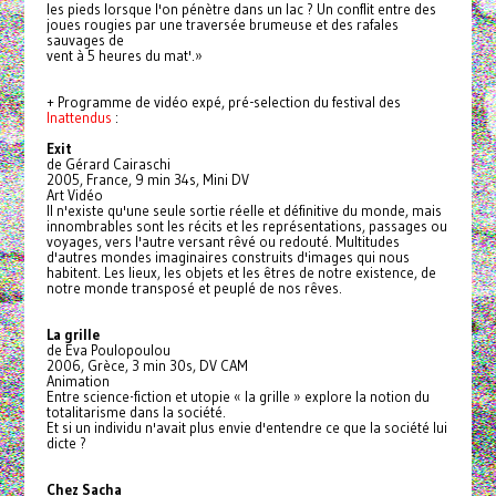
les pieds lorsque l'on pénètre dans un lac ? Un conflit entre des
joues rougies par une traversée brumeuse et des rafales
sauvages de
vent à 5 heures du mat'.»
+ Programme de vidéo expé, pré-selection du festival des
Inattendus
:
Exit
de Gérard Cairaschi
2005, France, 9 min 34s, Mini DV
Art Vidéo
Il n'existe qu'une seule sortie réelle et définitive du monde, mais
innombrables sont les récits et les représentations, passages ou
voyages, vers l'autre versant rêvé ou redouté. Multitudes
d'autres mondes imaginaires construits d'images qui nous
habitent. Les lieux, les objets et les êtres de notre existence, de
notre monde transposé et peuplé de nos rêves.
La grille
de Eva Poulopoulou
2006, Grèce, 3 min 30s, DV CAM
Animation
Entre science-fiction et utopie « la grille » explore la notion du
totalitarisme dans la société.
Et si un individu n'avait plus envie d'entendre ce que la société lui
dicte ?
Chez Sacha