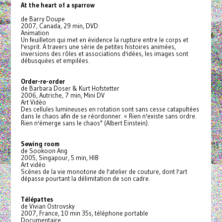
At the heart of a sparrow
de Barry Doupe
2007, Canada, 29 min, DVD
Animation
Un feuilleton qui met en évidence la rupture entre le corps et
l'esprit. A travers une série de petites histoires animées,
inversions des rôles et associations d'idées, les images sont
débusquées et empilées.
Order-re-order
de Barbara Doser & Kurt Hofstetter
2006, Autriche, 7 min, Mini DV
Art Vidéo
Des cellules lumineuses en rotation sont sans cesse catapultées
dans le chaos afin de se réordonner. « Rien n'existe sans ordre.
Rien n'émerge sans le chaos" (Albert Einstein).
Sewing room
de Sookoon Ang
2005, Singapour, 5 min, HI8
Art vidéo
Scènes de la vie monotone de l'atelier de couture, dont l'art
dépasse pourtant la délimitation de son cadre.
Télépattes
de Vivian Ostrovsky
2007, France, 10 min 35s, téléphone portable
Documentaire