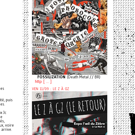
FOSSILIZATION
(Death Metal // BR)
http [ ... ]
des
VEN 11/09 : LE Z À GZ
té, puis
es.
x Jc
le
és,
ux, voire
 arrive.