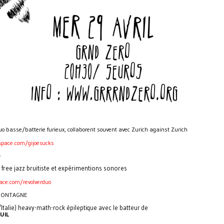
duo basse/batterie furieux, collaborent souvent avec Zurich against Zurich
pace.com/gijoesucks
R
 free jazz bruitiste et expérimentions sonores
ce.com/revolverduo
MONTAGNE
Italie) heavy-math-rock épileptique avec le batteur de
UIL