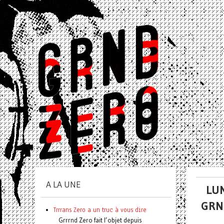
A LA UNE
LUN
GRND
Trrrans Zero a un truc à vous dire
Grrrnd Zero fait l’objet depuis