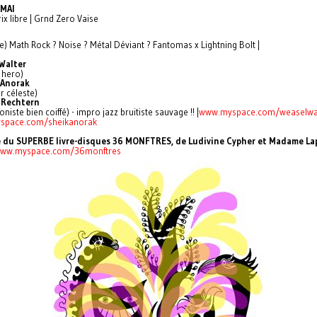
 MAI
prix libre | Grnd Zero Vaise
) Math Rock ? Noise ? Métal Déviant ? Fantomas x Lightning Bolt |
Walter
 hero)
 Anorak
r céleste)
 Rechtern
niste bien coiffé) - impro jazz bruitiste sauvage !! |
www.myspace.com/weaselwa
space.com/sheikanorak
e du SUPERBE livre-disques 36 MONFTRES, de Ludivine Cypher et Madame Lap
/www.myspace.com/36monftres