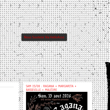
Nous Soutenir Via HelloAsso
SAM 15/08 : RAGANA + MARGARITA +
BASSEVILLE + MALÉORE