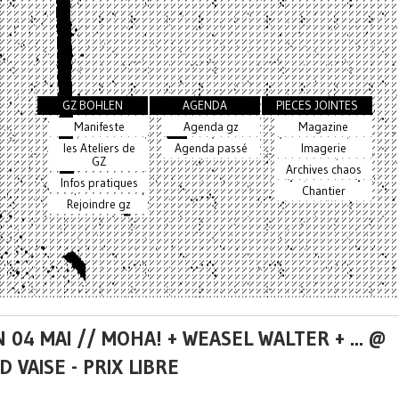
GZ BOHLEN
AGENDA
PIECES JOINTES
Manifeste
Agenda gz
Magazine
les Ateliers de
Agenda passé
Imagerie
GZ
Archives chaos
Infos pratiques
Chantier
Rejoindre gz
 04 MAI // MOHA! + WEASEL WALTER + ... @
 VAISE - PRIX LIBRE