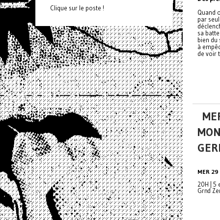
Clique sur le poste !
Quand on
par seu
déclench
sa batte
bien du 
à empêc
de voir 
MER
MON
GER
MER 29 
20H | 5 
Grnd Ze