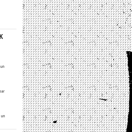
K
 un
par
 un