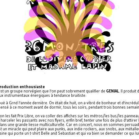
roduction enthousiaste
st un groupe norvégien que l'on peut sobrement qualifier de
GENIAL
. Il produit 
x instrumentaux énergiques à tendance bruitiste.
joué à Grnd l'année dernière. On était dix huit, on a vibré de bonheur et d'incréduli
pensé à ce moment avant de dormir, tous les soirs, pendant trois bonnes semain
 on les fait Prix Libre, on va coller des affiches sur les métros/les bus/les panneau
harceler les passants avec nos flyers, enfin bref, tenter une fois de plus d'attirer 
dans une grande liesse multiculturelle. Car en concert, nous en sommes persuad
 un miracle qui peut plaire aux punks, aux indie rockers, aux snobs, aux métalle
sine qui porte un t-shirt Belle and Sebastian et qui va bien se demander ce qui lui