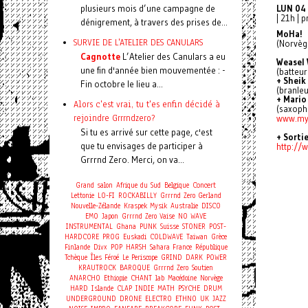
plusieurs mois d’une campagne de
LUN 04
| 21h | 
dénigrement, à travers des prises de...
MoHa!
SURVIE DE L'ATELIER DES CANULARS
(Norvège
Cagnotte
L’Atelier des Canulars a eu
Weasel 
une fin d'année bien mouvementée : -
(batteur
+ Sheik
Fin octobre le lieu a...
(branleu
+ Mario
Alors c'est vrai, tu t'es enfin décidé à
(saxopho
rejoindre Grrrndzero?
www.my
Si tu es arrivé sur cette page, c'est
+ Sorti
que tu envisages de participer à
http:/
Grrrnd Zero. Merci, on va...
Concert
Grand salon
Afrique du Sud
Belgique
Lettonie
LO-FI
ROCKABILLY
Grrrnd Zero Gerland
Nouvelle-Zélande
Kraspek Mysik
Australie
DISCO
EMO
Japon
Grrrnd Zero Vaise
NO WAVE
INSTRUMENTAL
Ghana
PUNK
Suisse
STONER
POST-
HARDCORE
PROG
Euskadi
COLDWAVE
Taiwan
Grèce
Finlande
Divx
POP
HARSH
Sahara
France
République
Tchèque
Îles Féroé
Le Periscope
GRIND
DARK
POWER
KRAUTROCK
BAROQUE
Grrrnd Zero
Soutien
ANARCHO
Ethiopie
CHANT
lab
Macédoine
Norvège
HARD
Islande
CLAP
INDIE
MATH
PSYCHE
DRUM
UNDERGROUND
DRONE
ELECTRO
ETHNO
UK
JAZZ