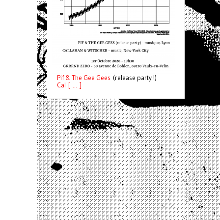
Pif
& The Gee Gees
(release party !)
C
a
l [ ... ]