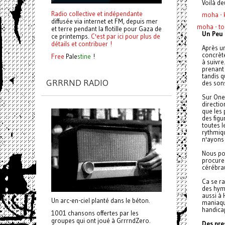
Voilà de
Radio collective et indépendante
moha - 
diffusée via internet et FM, depuis mer
moha - to
et terre pendant la flotille pour Gaza de
Un Peu 
ce printemps.
C'est par ici pour plus de
détails et contribuer !
Après un
concrète
Free
Pale
stine
!
à suivre
prenant 
tandis q
GRRRND RADIO
des son
Sur One-
directi
que les 
des figu
toutes l
rythmiq
n'ayons
Nous po
procurer
cérébra
Ca se ra
des hymn
aussi à 
Un arc-en-ciel planté dans le béton.
maniaqu
handica
1001 chansons offertes par les
groupes qui ont joué à GrrrndZero.
Des pre