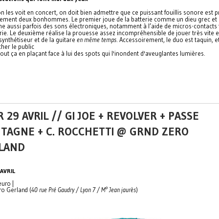
 les voit en concert, on doit bien admettre que ce puissant fouillis sonore est p
lement deux bonhommes. Le premier joue de la batterie comme un dieu grec et
e aussi parfois des sons électroniques, notamment à l’aide de micros-contacts f
rie. Le deuxième réalise la prouesse assez incompréhensible de jouer très vite e
synthétiseur et de la guitare
en même temps
. Accessoirement, le duo est taquin, et
her le public
tout ça en plaçant face à lui des spots qui l'inondent d'aveuglantes lumières.
 29 AVRIL // GI JOE + REVOLVER + PASSE
TAGNE + C. ROCCHETTI @ GRND ZERO
LAND
AVRIL
euro |
ro Gerland (
40 rue Pré Gaudry / Lyon 7 / M° Jean jaurès
)