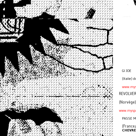
GI JOE
(Italie) 
www.mys
REVOLVE
(Norvège)
www.myspa
PASSE 
(France/
CHEVRE