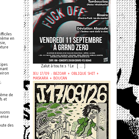
ficiles
, même en
sie,
xture
cipes
Zalut à tou.te.s ! Le [ ... ]
inant
nviron
JEU 17/09 : BEZOAR + OBLIQUE SHIT +
MASKARA + BOUCAN
y
,
même de
s et
jouons
 pense
oute des