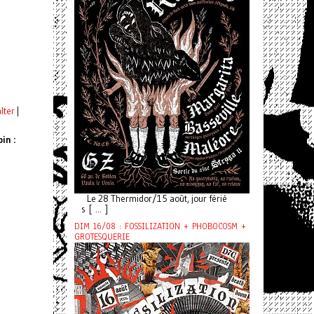
lter
|
in :
Le 28 Thermidor/15 août, jour férié
s [ ... ]
DIM 16/08 : FOSSILIZATION + PHOBOCOSM +
GROTESQUERIE