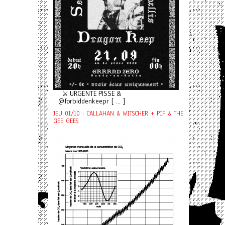
⚔️ URGENTE PISSE &
@forbiddenkeepr [ ... ]
JEU 01/10 : CALLAHAN & WITSCHER + PIF & THE
GEE GEES