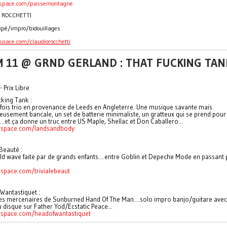
pace.com/passemontagne
 ROCCHETTI
 expé/impro/bidouillages
pace.com/claudiorocchetti
M 11 @ GRND GERLAND : THAT FUCKING TAN
- Prix Libre
king Tank :
fois trio en provenance de Leeds en Angleterre. Une musique savante mais
eusement bancale, un set de batterie minimaliste, un gratteux qui se prend pour
...et ça donne un truc entre US Maple, Shellac et Don Caballero...
space.com/landsandbody
 Beauté :
ld wave faite par de grands enfants....entre Goblin et Depeche Mode en passant 
:
pace.com/trivialebeaut
Wantastiquet :
es mercenaires de Sunburned Hand Of The Man....solo impro banjo/guitare avec
disque sur Father Yod/Ecstatic Peace...
space.com/
headofwantastiquet