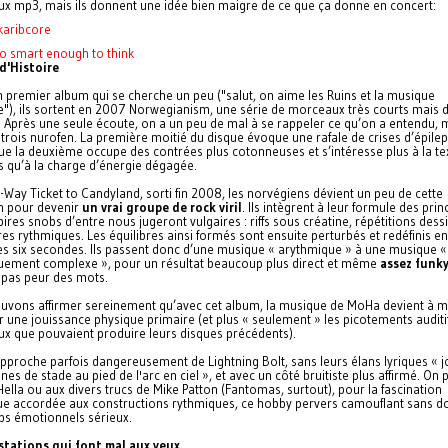
ux mp3, mais ils donnent une idée bien maigre de ce que ça donne en concert:
karibcore
o smart enough to think
d'Histoire
 premier album qui se cherche un peu ("salut, on aime les Ruins et la musique
"), ils sortent en 2007 Norwegianism, une série de morceaux très courts mais dif
. Après une seule écoute, on a un peu de mal à se rappeler ce qu’on a entendu
trois nurofen. La première moitié du disque évoque une rafale de crises d’épilep
ue la deuxième occupe des contrées plus cotonneuses et s’intéresse plus à la te
s qu’à la charge d’énergie dégagée.
Way Ticket to Candyland, sorti fin 2008, les norvégiens dévient un peu de cette
on pour devenir
un vrai groupe de rock viril
. Ils intègrent à leur formule des prin
pires snobs d’entre nous jugeront vulgaires : riffs sous créatine, répétitions dess
res rythmiques. Les équilibres ainsi formés sont ensuite perturbés et redéfinis e
es six secondes. Ils passent donc d’une musique « arythmique » à une musique «
uement complexe », pour un résultat beaucoup plus direct et même
assez funk
 pas peur des mots.
uvons affirmer sereinement qu’avec cet album, la musique de MoHa devient à 
 une jouissance physique primaire (et plus « seulement » les picotements auditif
ux que pouvaient produire leurs disques précédents).
pproche parfois dangereusement de Lightning Bolt, sans leurs élans lyriques « 
es de stade au pied de l'arc en ciel », et avec un côté bruitiste plus affirmé. On
Hella ou aux divers trucs de Mike Patton (Fantomas, surtout), pour la fascination
e accordée aux constructions rythmiques, ce hobby pervers camouflant sans d
ps émotionnels sérieux.
stations qui font mal aux yeux