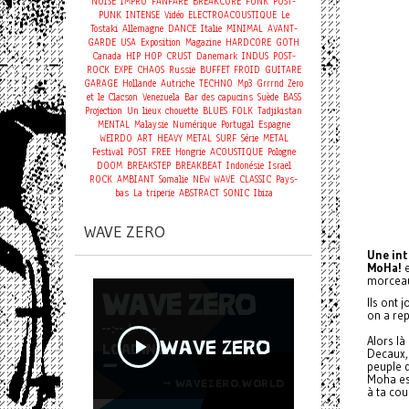
NOISE
IMPRO
FANFARE
BREAKCORE
FUNK
POST-
PUNK
INTENSE
Vidéo
ELECTROACOUSTIQUE
Le
Tostaki
Allemagne
DANCE
Italie
MINIMAL
AVANT-
GARDE
USA
Exposition
Magazine
HARDCORE
GOTH
Canada
HIP HOP
CRUST
Danemark
INDUS
POST-
ROCK
EXPE
CHAOS
Russie
BUFFET FROID
GUITARE
GARAGE
Hollande
Autriche
TECHNO
Mp3
Grrrnd Zero
et le Clacson
Venezuela
Bar des capucins
Suède
BASS
Projection
Un lieux chouette
BLUES
FOLK
Tadjikistan
MENTAL
Malaysie
Numérique
Portugal
Espagne
WEIRDO
ART
HEAVY METAL
SURF
Série
METAL
Festival
POST
FREE
Hongrie
ACOUSTIQUE
Pologne
DOOM
BREAKSTEP
BREAKBEAT
Indonésie
Israel
ROCK
AMBIANT
Somalie
NEW WAVE
CLASSIC
Pays-
bas
La triperie
ABSTRACT
SONIC
Ibiza
WAVE ZERO
Une int
MoHa!
e
morceau
Ils ont 
on a re
Alors là
Decaux, 
peuple 
Moha est
à ta cou