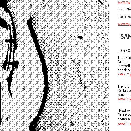
www.mys
CLAUDIO
(Italie)
www.mys
SA
20 h 30 
That Fuc
Duo par
merveill
bassiste
www.my
Triviale
De la co
Suicide 
www.mys
Head of 
Ou un d
nouveau 
www.my