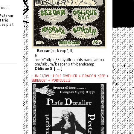
roduit
ixés sur
t très
 se plaît
Bezoar
(rock expé, It)
a
href="https://dayoffrecords.bandcamp.c
om/album/bezoar-s-t">bandcamp
Oblique S [ ... ]
LUN 21/09 : HOLE DWELLER + DRAGON KEEP +
SEREGOST + PORTCULLIS