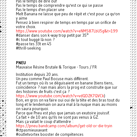
Pas le temps de dire ouf
Pas le temps de comprendre qu'est ce qui se passe
Pas le temps d'en placer une
Melt Banana ne laisse que peu de répit et c'est pour ça qu'on
y aime
Pensez à bien respirer de temps en temps par un orifice de
votre choix.
https://www.youtube.com/watch?v=eNMS87LbU5g&t=199
#danser dans son k-way trop petit par 35°
#c tout buggé là non ?
#passe tes 33t en 45
#thrill-seeking
PNEU
Mauvaise Résine Brutale & Torique - Tours / FR
Institution depuis 20 ans.
Un peu comme Paul Bocuse mais différent.
Fut un temps où ils se déguisaient en banane (tiens tiens,
coïncidence ? nan mais alors la prog est construite que sur
des histoires de fruits c'est ça ?
https://www.youtube.com/watch?v=vdQDZK7QVCk
)
Bon, en gros on va faire oui oui de la tête et des bras tout du
long et le lendemain on aura mal à la nuque mais au moins
on saura pourquoi.
Parce que Pneu est plus que jamais un exutoire jouissif.
Ca fait + de 10 ans qu'ils ne sont pas venus à GZ.
Mais ça valait le coup d'attendre :
https://pneu.bandcamp.com/album/get-old-or-die-tryin
#ctpasmieuxavant
#outletvortex booster de compétences