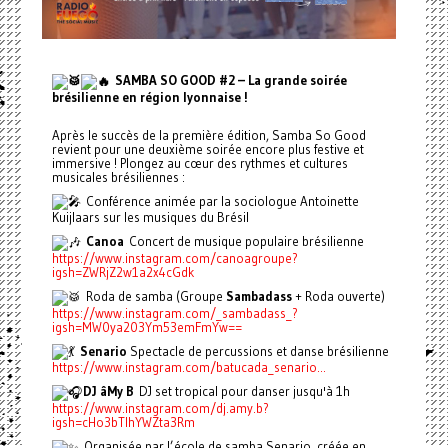
SAMBA SO GOOD #2 – La grande soirée
brésilienne en région lyonnaise !
Après le succès de la première édition, Samba So Good
revient pour une deuxième soirée encore plus festive et
immersive ! Plongez au cœur des rythmes et cultures
musicales brésiliennes :
Conférence animée par la sociologue Antoinette
Kuijlaars sur les musiques du Brésil
Canoa
Concert de musique populaire brésilienne
https://www.instagram.com/canoagroupe?
igsh=ZWRjZ2w1a2x4cGdk
Roda de samba (Groupe
Sambadass
+ Roda ouverte)
https://www.instagram.com/_sambadass_?
igsh=MW0ya203Ym53emFmYw==
Senario
Spectacle de percussions et danse brésilienne
https://www.instagram.com/batucada_senario...
DJ âMy B
DJ set tropical pour danser jusqu'à 1h
https://www.instagram.com/dj.amy.b?
igsh=cHo3bTlhYWZta3Rm
Organisée par l’école de samba Senario, créée en