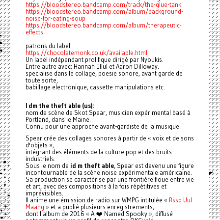
https://bloodstereo.bandcamp.com/track/the-glue-tank
https://bloodstereo.bandcamp.com/album/background-
noise-for-eating-soup
https://bloodstereo.bandcamp.com/album/therapeutic-
effects
patrons du label:
https://chocolatemonk.co.uk/available.html
Un label indépendant prolifique dirigé par Nyoukis.
Entre autre avec: Hannah Ellul et Aaron Dilloway.
specialise dans le collage, poesie sonore, avant garde de
toute sorte,
babillage electronique, cassette manipulations etc.
I dm the theft able (us):
nom de scène de Skot Spear, musicien expérimental basé à
Portland, dans le Maine.
Connu pour une approche avant-gardiste de la musique.
Spear crée des collages sonores à partir de « voix et de sons
d'objets »,
intégrant des éléments de la culture pop et des bruits
industriels.
Sous le nom de
id m theft able
, Spear est devenu une figure
incontournable de la scène noise expérimentale américaine.
Sa production se caractérise par une frontière floue entre vie
et art, avec des compositions à la fois répétitives et
imprévisibles.
Il anime une émission de radio sur WMPG intitulée «
Rssd Uul
Maang
» et a publié plusieurs enregistrements,
dont l'album de 2016 « A ❤️ Named Spooky », diffusé