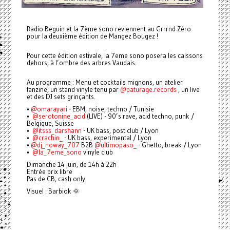
Radio Beguin et la 7ème sono reviennent au Grrrnd Zéro
pour la deuxième édition de Mangez Bougez !
Pour cette édition estivale, la 7eme sono posera les caissons
dehors, à l’ombre des arbres Vaudais.
Au programme : Menu et cocktails mignons, un atelier
fanzine, un stand vinyle tenu par
@paturage.records
, un live
et des DJ sets grinçants.
•⁠
@omarayari
- EBM, noise, techno / Tunisie
•⁠ ⁠⁠
@serotonine_acid
(LIVE) - 90’s rave, acid techno, punk /
Belgique, Suisse
•⁠ ⁠⁠⁠
@itsss_darshann
- UK bass, post club / Lyon
•⁠ ⁠⁠
@crachin_
- UK bass, experimental / Lyon
•⁠
@dj_noway_707
B2B
@ultimopaso_
- Ghetto, break / Lyon
•⁠ ⁠
@la_7eme_sono
vinyle club
Dimanche 14 juin, de 14h à 22h
Entrée prix libre
Pas de CB, cash only
Visuel : Barbiok 🌞