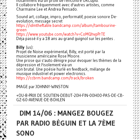
notamment via un profil de rencontre OKCupid.
Il collabore fréquemment avec d'autres artistes, comme
Charmaine Lee et Andrea Pensado.
Sound art, collage, impro, performatif, poesie sonore De-
evolution, message secret
https://idmtheftable.bandcamp.com/album/tambourine-
green
https://www.youtube.com/watch?v=CoMQhvpPrTE
Déja passé il y a 18 ans au grand guignol sur les pentes .
B
illy
(us):
Projet de Noise expérimental, Billy, est porté par la
musicienne américaine Rose Moore.
Une prose qui s'auto dénigre pour évoquer les thèmes de la
dépression et l'isolement via un
son brutal. Une poésie hurlé en feedback, mélange de
musique industriel et power electronics.
https://ccbrm.bandcamp.com/track/broken
IMAGE par JOHNNY-WINSTON
+OU-8-PRIX DE SOUTIEN-DEBUT-20H-FIN-00H00-PAS-DE-CB-
GZ-60-AVENUE-DE-BOHLEN
DIM 14/06 : MANGEZ BOUGEZ
PAR RADIO BÉGUIN ET LA 7ÈME
SONO