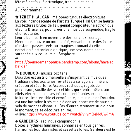
fête mêlant folk, électronique, trad, dub et indus.
𓂃𓂃𓂃𓂃𓂃𓂃𓂃𓂃𓂃𓂃𓂃𓂃𓂃𓂃𓂃𓂃𓂃
Au programme :
✿ TZII ET HILAL CAN
- mélopées turques électroniques
La voix incandescente de l’artiste Turque Hilal Can se heurte
aux textures brutes de Tzii, génial compositeur électronique
établi à Bruxelles, pour créer une musique suspendue, fragile
et envoûtante.
Leur album sorti en novembre dernier chez Teenage
Menopause ouvre un monde fêlé, vibrant encore des échos
d’instants passés réels ou imaginés donnant à cette
narration électronique onirique, une rassurante patine
surannée aux couleurs du Bosphore.
➫
https://teenagemenopause.bandcamp.com/album/hayalet-
k-r-klar
𓅩 DOURDOU
- musica occitana
Dourdou est un trio marseillais s’inspirant de musiques
traditionnelles occitanes revisitées à sa façon, en mêlant
création et répertoire. Accords rustiques, ragots de
percussion, souffle des voix et fifres qui s’entremêlent aux
effets électroniques; ses inflexions entêtantes exaltent le
folklore. Imprévisible et envoûtante, la musique de Dourdou
est une invitation irrésistible à danser, ponctuée de pause au
sein de mondes disparus. Pas d’enregistrement studio pour
le moment, ça se découvre en live.
➫ live:
https://www.youtube.com/watch?v=ymQeMdUW4mA
𖦹 GARDEURS
- rap indus campanophile
Boites à rythmes humaines, sonnailles en tous genres,
harmonies bourdonnistes et cassettes folles, Gardeurs est le