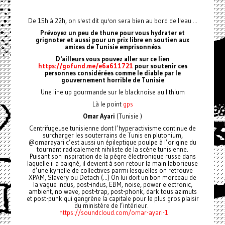
De 15h à 22h, on s'est dit qu'on sera bien au bord de l'eau ...
Prévoyez un peu de thune pour vous hydrater et
grignoter et aussi pour un prix libre en soutien aux
amixes de Tunisie emprisonnéxs
D'ailleurs vous pouvez aller sur ce lien
https://gofund.me/e6a611721
pour soutenir ces
personnes considérées comme le diable par le
gouvernement horrible de Tunisie
Une line up gourmande sur le blacknoise au lithium
Là le point
gps
Omar Ayari
(Tunisie )
Centrifugeuse tunisienne dont l’hyperactivisme continue de
surcharger les souterrains de Tunis en plutonium,
@omarayari c’est aussi un épileptique poulpe à l’origine du
tournant radicalement nihiliste de la scène tunisienne.
Puisant son inspiration de la pègre électronique russe dans
laquelle il a baigné, il devient à son retour la main laborieuse
d’une kyrielle de collectives parmi lesquelles on retrouve
XPAM, Slavery ou Detach (...) On lui doit un bon morceau de
la vague indus, post-indus, EBM, noise, power electronic,
ambient, no wave, post-trap, post-phonk, dark tous azimuts
et post-punk qui gangrène la capitale pour le plus gros plaisir
du ministère de l’intérieur.
https://soundcloud.com/omar-ayari-1