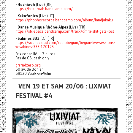
-
Hochiwah
(Live) [BE]
https://hochiwah.bandcamp.com/
-
Kakofonico
(Live) [IT]
https://phobhorecords.bandcamp.com/album/landjakaku
-
Danse Musique Rhône-Alpes
(Live) [FR]
https://sfx-space.bandcamp.com/track/dmra-shit-gets-lost
-
Sabines.333
(DJ) [FR]
https://soundcloud.com/radiobeguin/beguin-live-sessions-
w-sabines-333-170125
Prix conseillé +- 7 euros
Pas de CB, cash only
grrrndzero.org
60 av. de Bohlen
69120 Vaulx-en-Velin
VEN 19 ET SAM 20/06 : LIXIVIAT
FESTIVAL #4