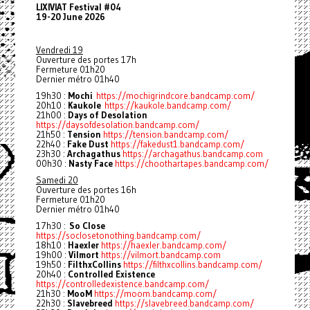
LIXIVIAT Festival #04
19-20 June 2026
Vendredi 19
Ouverture des portes 17h
Fermeture 01h20
Dernier métro 01h40
19h30 :
Mochi
https://mochigrindcore.bandcamp.com/
20h10 :
Kaukole
https://kaukole.bandcamp.com/
21h00 :
Days of Desolation
https://daysofdesolation.bandcamp.com/
21h50 :
Tension
https://tension.bandcamp.com/
22h40 :
Fake Dust
https://fakedust1.bandcamp.com/
23h30 :
Archagathus
https://archagathus.bandcamp.com
00h30 :
Nasty Face
https://choothartapes.bandcamp.com/
Samedi 20
Ouverture des portes 16h
Fermeture 01h20
Dernier métro 01h40
17h30 :
So Close
https://soclosetonothing.bandcamp.com/
18h10 :
Haexler
https://haexler.bandcamp.com/
19h00 :
Vilmort
https://vilmort.bandcamp.com
19h50 :
FilthxCollins
https://filthxcollins.bandcamp.com/
20h40 :
Controlled Existence
https://controlledexistence.bandcamp.com/
21h30 :
MooM
https://moom.bandcamp.com/
22h30 :
Slavebreed
https://slavebreed.bandcamp.com/