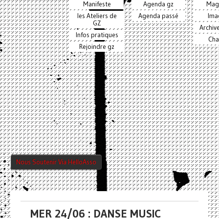
Manifeste
Agenda gz
Mag
les Ateliers de
Agenda passé
Ima
GZ
Archiv
Infos pratiques
Cha
Rejoindre gz
Nous Soutenir Via HelloAsso
MER 24/06 : DANSE MUSIC