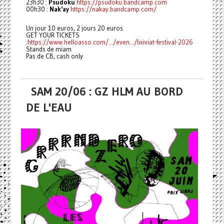
23h30 :
Psudoku
https://psudoku.bandcamp.com
00h30 :
Nak'ay
https://nakay.bandcamp.com/
Un jour 10 euros, 2 jours 20 euros
GET YOUR TICKETS
:
https://www.helloasso.com/.../even.../lixiviat-festival-2026
Stands de miam
Pas de CB, cash only
SAM 20/06 : GZ HLM AU BORD
DE L'EAU