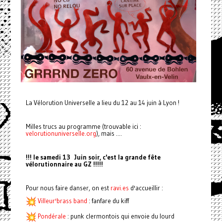
La Vélorution Universelle a lieu du 12 au 14 juin à Lyon !
Milles trucs au programme (trouvable ici :
velorutionuniverselle.org
), mais ....
!!! le samedi 13 Juin soir, c'est la grande fête
vélorutionnaire au GZ !!!!!
Pour nous faire danser, on est
ravi.es
d'accueillir :
Villeur'brass band
: fanfare du kiff
Pondérale
: punk clermontois qui envoie du lourd