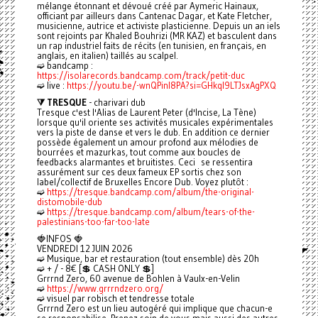
mélange étonnant et dévoué créé par Aymeric Hainaux,
officiant par ailleurs dans Cantenac Dagar, et Kate Fletcher,
musicienne, autrice et activiste plasticienne. Depuis un an iels
sont rejoints par Khaled Bouhrizi (MR KAZ) et basculent dans
un rap industriel faits de récits (en tunisien, en français, en
anglais, en italien) taillés au scalpel.
➫ bandcamp :
https://isolarecords.bandcamp.com/track/petit-duc
➫ live :
https://youtu.be/-wnQPinl8PA?si=GHkql9LTJsxAgPXQ
⧩ TRESQUE
- charivari dub
Tresque c'est l'Alias de Laurent Peter (d'Incise, La Tène)
lorsque qu'il oriente ses activités musicales expérimentales
vers la piste de danse et vers le dub. En addition ce dernier
possède également un amour profond aux mélodies de
bourrées et mazurkas, tout comme aux boucles de
feedbacks alarmantes et bruitistes. Ceci se ressentira
assurément sur ces deux fameux EP sortis chez son
label/collectif de Bruxelles Encore Dub. Voyez plutôt :
➫
https://tresque.bandcamp.com/album/the-original-
distomobile-dub
➫
https://tresque.bandcamp.com/album/tears-of-the-
palestinians-too-far-too-late
🍓INFOS 🍓
VENDREDI 12 JUIN 2026
➫ Musique, bar et restauration (tout ensemble) dès 20h
➫ + / - 8€ [💲 CASH ONLY 💲]
Grrrnd Zero, 60 avenue de Bohlen à Vaulx-en-Velin
➫
https://www.grrrndzero.org/
➫ visuel par robisch et tendresse totale
Grrrnd Zero est un lieu autogéré qui implique que chacun-e
se responsabilise. Prenez soin de vous mais aussi des autres.