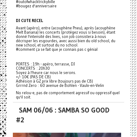
#outofwhacktrickybille
#bougez d'anniversaire
DJ CUTE RECEL
Avant (apéro), entre (acouphène Pneu), après (acouphène
Melt Banana) les concerts (protégez vous si besoin), étant
donné l'intensité des lives, son job consistera à nous
décrisper les esgourdes, avec aussi bien du old school, du
new school, et surtout du no school.
#comment ça se fait que je connais pas c génial
PORTES : 19h - apéro, terrasse, DJ
CONCERTS : 20h30
Soyez à l'heure car nous le serons.
+/- 10€ (PAS DE CB)
Adhésion à GZ prix libre (toujours pas de CB)
Grrrnd Zero : 60 avenue de Bohlen - Vaulx-en-Velin
No relou-e, pas de comportement agressif ou oppressif quel
qu'il soit.
SAM 06/06 : SAMBA SO GOOD
#2