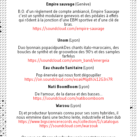
Empire sauvage
(Genève)
B.O. d’un règlement de compte ambiancé, Empire Sauvage
c’est un synthè modulaire genevois et des pédales à effets
qui rôdent à la jonction d’une EBM sportive et d’une clé de
bras.
https://soundcloud.com/empire-sauvage
Unom
(Lyon)
Duo lyonnais popacidpunkDes chants italo-marocains, des
boucles de synthé et de groovebox des 90's et des samples
farfelus
https://soundcloud.com/unom_band/energeia
Eau chaude Sanitaire
(Lyon)
Pop énervée qui nous font dégoupiller
https://on.soundcloud.com/eoa4MqdXc412G3ri7R
Nati BoomBoom
(Lyon)
De l'amour, de la danse et des basses...
https://soundcloud.com/natiboomboom
Warzou
(Lyon)
Dj et producteur lyonnais connu pour ses sons hybrides, il
nous emmène dans une techno lente, industrielle et bien dub
https://www.bigsciencerecords.eu/collection/1/catalogus
https://soundcloud.com/warzouk