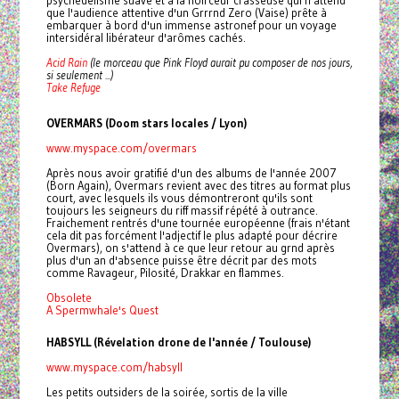
que l'audience attentive d'un Grrrnd Zero (Vaise) prête à
embarquer à bord d'un immense astronef pour un voyage
intersidéral libérateur d'arômes cachés.
Acid Rain
(le morceau que Pink Floyd aurait pu composer de nos jours,
si seulement ...)
Take Refuge
OVERMARS (Doom stars locales / Lyon)
www.myspace.com/overmars
Après nous avoir gratifié d'un des albums de l'année 2007
(Born Again), Overmars revient avec des titres au format plus
court, avec lesquels ils vous démontreront qu'ils sont
toujours les seigneurs du riff massif répété à outrance.
Fraichement rentrés d'une tournée européenne (frais n'étant
cela dit pas forcément l'adjectif le plus adapté pour décrire
Overmars), on s'attend à ce que leur retour au grnd après
plus d'un an d'absence puisse être décrit par des mots
comme Ravageur, Pilosité, Drakkar en flammes.
Obsolete
A Spermwhale's Quest
HABSYLL (Révelation drone de l'année / Toulouse)
www.myspace.com/habsyll
Les petits outsiders de la soirée, sortis de la ville