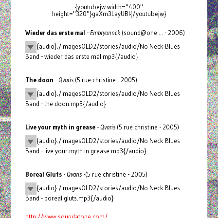
{youtubejw width="400"
height="320"}gaXm3LayUBI{/youtubejw}
Wieder das erste mal
-
Embryonnck
(sound@one ... - 2006)
{audio}./imagesOLD2/stories/audio/No Neck Blues
Band - wieder das erste mal.mp3{/audio}
The doon
-
Qvaris
(5 rue christine - 2005)
{audio}./imagesOLD2/stories/audio/No Neck Blues
Band - the doon.mp3{/audio}
Live your myth in grease
-
Qvaris
(5 rue christine - 2005)
{audio}./imagesOLD2/stories/audio/No Neck Blues
Band - live your myth in grease.mp3{/audio}
Boreal Gluts
-
Qvaris
-(5 rue christine - 2005)
{audio}./imagesOLD2/stories/audio/No Neck Blues
Band - boreal gluts.mp3{/audio}
http://www.soundatone.com/