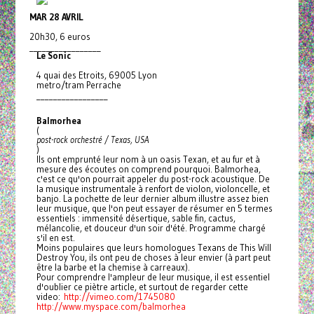
MAR 28 AVRIL
20h30, 6 euros
_________________
Le Sonic
4 quai des Etroits, 69005 Lyon
metro/tram Perrache
_________________
Balmorhea
(
post-rock orchestré / Texas, USA
)
Ils ont emprunté leur nom à un oasis Texan, et au fur et à
mesure des écoutes on comprend pourquoi. Balmorhea,
c'est ce qu'on pourrait appeler du post-rock acoustique. De
la musique instrumentale à renfort de violon, violoncelle, et
banjo. La pochette de leur dernier album illustre assez bien
leur musique, que l'on peut essayer de résumer en 5 termes
essentiels : immensité désertique, sable fin, cactus,
mélancolie, et douceur d'un soir d'été. Programme chargé
s'il en est.
Moins populaires que leurs homologues Texans de This Will
Destroy You, ils ont peu de choses à leur envier (à part peut
être la barbe et la chemise à carreaux).
Pour comprendre l'ampleur de leur musique, il est essentiel
d'oublier ce piètre article, et surtout de regarder cette
video:
http://vimeo.com/1745080
http://www.myspace.com/
balmorhea