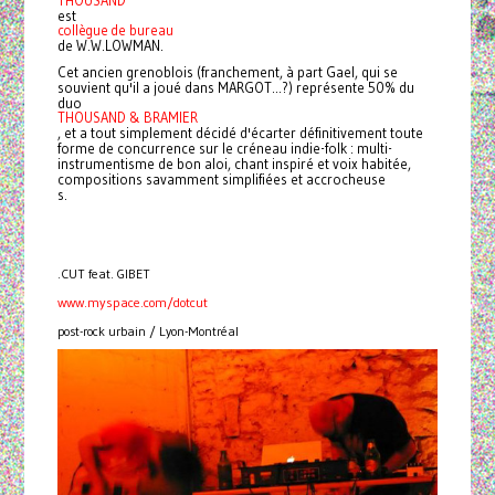
THOUSAND
est
collègue de bureau
de W.W.LOWMAN.
Cet ancien grenoblois (franchement, à part Gael, qui se
souvient qu'il a joué dans MARGOT...?) représente 50% du
duo
THOUSAND & BRAMIER
, et a tout simplement décidé d'écarter définitivement toute
forme de concurrence sur le créneau indie-folk : multi-
instrumentisme de bon aloi, chant inspiré et voix habitée,
compositions savamment simplifiées et accrocheuse
s.
.CUT feat. GIBET
www.myspace.com/dotcut
post-rock urbain / Lyon-Montréal