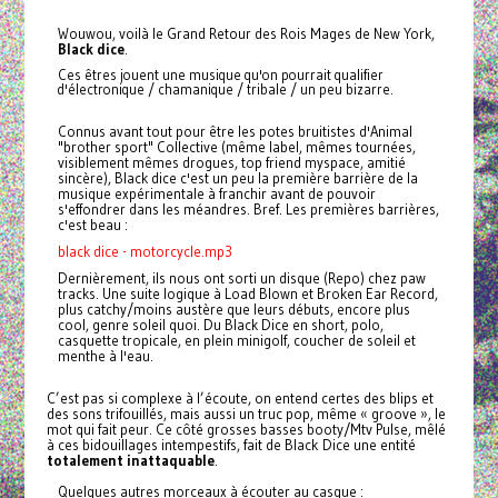
Wouwou, voilà le Grand Retour des Rois Mages de New York,
Black dice
.
Ces êtres jouent une musique qu'on pourrait qualifier
d'électronique / chamanique / tribale / un peu bizarre.
Connus avant tout pour être les potes bruitistes d'Animal
"brother sport" Collective (même label, mêmes tournées,
visiblement mêmes drogues, top friend myspace, amitié
sincère), Black dice c'est un peu la première barrière de la
musique expérimentale à franchir avant de pouvoir
s'effondrer dans les méandres. Bref. Les premières barrières,
c'est beau :
black dice - motorcycle.mp3
Dernièrement, ils nous ont sorti un disque (Repo) chez paw
tracks. Une suite logique à Load Blown et Broken Ear Record,
plus catchy/moins austère que leurs débuts, encore plus
cool, genre soleil quoi. Du Black Dice en short, polo,
casquette tropicale, en plein minigolf, coucher de soleil et
menthe à l'eau.
C’est pas si complexe à l’écoute, on entend certes des blips et
des sons trifouillés, mais aussi un truc pop, même « groove », le
mot qui fait peur. Ce côté grosses basses booty/Mtv Pulse, mêlé
à ces bidouillages intempestifs, fait de Black Dice une entité
totalement inattaquable
.
Quelques autres morceaux à écouter au casque :