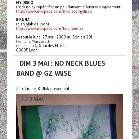
MY DISCO
(rock noisy répétitif et un peu dansant d'Australie également)
http://www.myspace.com/mydiscomydisco
KIRUNA
(blah blah de Lyon)
http://www.myspace.com/kirunanoise
Le tout le lundi 27 avril 2009 au Sonic à 20H.
(Péniche Mascaret)
en face du 4, Quai des Etroits
69005 Lyon
DIM 3 MAI : NO NECK BLUES
BAND @ GZ VAISE
ZeroJardins & Ubik présentent :