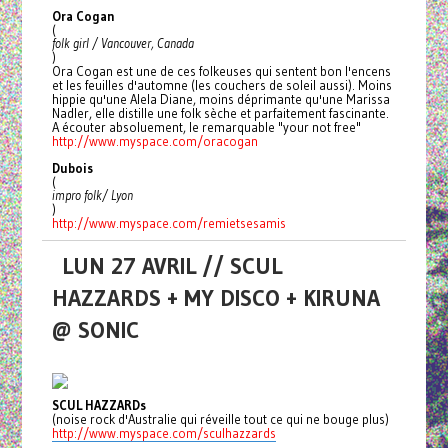
Ora Cogan
(
folk girl / Vancouver, Canada
)
Ora Cogan est une de ces folkeuses qui sentent bon l'encens
et les feuilles d'automne (les couchers de soleil aussi). Moins
hippie qu'une Alela Diane, moins déprimante qu'une Marissa
Nadler, elle distille une folk sèche et parfaitement fascinante.
A écouter absoluement, le remarquable "your not free"
http://www.myspace.com/
oracogan
Dubois
(
impro folk/ Lyon
)
http://www.myspace.com/
remietsesamis
LUN 27 AVRIL // SCUL
HAZZARDS + MY DISCO + KIRUNA
@ SONIC
SCUL HAZZARDs
(noise rock d'Australie qui réveille tout ce qui ne bouge plus)
http://www.myspace.com/sculhazzards