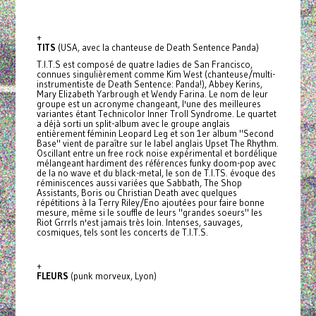
+
TITS
(USA, avec la chanteuse de Death Sentence Panda)
T.I.T.S est composé de quatre ladies de San Francisco,
connues singulièrement comme Kim West (chanteuse/multi-
instrumentiste de Death Sentence: Panda!), Abbey Kerins,
Mary Elizabeth Yarbrough et Wendy Farina. Le nom de leur
groupe est un acronyme changeant, l'une des meilleures
variantes étant Technicolor Inner Troll Syndrome. Le quartet
a déjà sorti un split-album avec le groupe anglais
entièrement féminin Leopard Leg et son 1er album "Second
Base" vient de paraître sur le label anglais Upset The Rhythm.
Oscillant entre un free rock noise expérimental et bordélique
mélangeant hardiment des références funky doom-pop avec
de la no wave et du black-metal, le son de T.I.TS. évoque des
réminiscences aussi variées que Sabbath, The Shop
Assistants, Boris ou Christian Death avec quelques
répétitions à la Terry Riley/Eno ajoutées pour faire bonne
mesure, même si le souffle de leurs "grandes soeurs" les
Riot Grrrls n'est jamais très loin. Intenses, sauvages,
cosmiques, tels sont les concerts de T.I.T.S.
+
FLEURS
(punk morveux, Lyon)