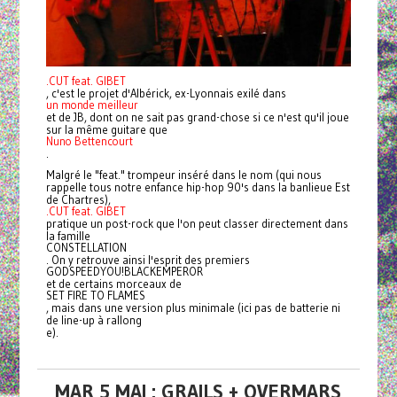
.CUT feat. GIBET
, c'est le projet d'Albérick, ex-Lyonnais exilé dans
un monde meilleur
et de JB, dont on ne sait pas grand-chose si ce n'est qu'il joue
sur la même guitare que
Nuno Bettencourt
.
Malgré le "feat." trompeur inséré dans le nom (qui nous
rappelle tous notre enfance hip-hop 90's dans la banlieue Est
de Chartres),
.CUT feat. GIBET
pratique un post-rock que l'on peut classer directement dans
la famille
CONSTELLATION
. On y retrouve ainsi l'esprit des premiers
GODSPEEDYOU!BLACKEMPEROR
et de certains morceaux de
SET FIRE TO FLAMES
, mais dans une version plus minimale (ici pas de batterie ni
de line-up à rallong
e).
MAR 5 MAI : GRAILS + OVERMARS