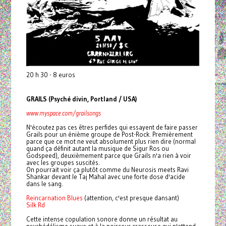
20 h 30 - 8 euros
GRAILS (Psyché divin, Portland / USA)
www.myspace.com/grailsongs
N'écoutez pas ces êtres perfides qui essayent de faire passer
Grails pour un énième groupe de Post-Rock. Premièrement
parce que ce mot ne veut absolument plus rien dire (normal
quand ça définit autant la musique de Sigur Ros ou
Godspeed), deuxièmement parce que Grails n'a rien à voir
avec les groupes suscités.
On pourrait voir ça plutôt comme du Neurosis meets Ravi
Shankar devant le Taj Mahal avec une forte dose d'acide
dans le sang.
Reincarnation Blues
(attention, c'est presque dansant)
Silk Rd
Cette intense copulation sonore donne un résultat au
psychédélisme suave et à la noirceur crasseuse qui n'attend