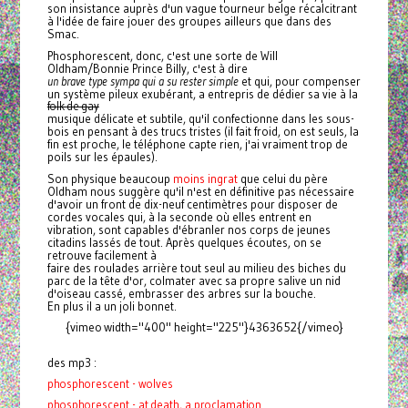
son insistance auprès d'un vague tourneur belge récalcitrant
à l'idée de faire jouer des groupes ailleurs que dans des
Smac.
Phosphorescent, donc, c'est une sorte de Will
Oldham/Bonnie Prince Billy, c'est à dire
un brave type sympa qui a su rester simple
et qui, pour compenser
un système pileux exubérant, a entrepris de dédier sa vie à la
folk de gay
musique délicate et subtile, qu'il confectionne dans les sous-
bois en pensant à des trucs tristes (il fait froid, on est seuls, la
fin est proche, le téléphone capte rien, j'ai vraiment trop de
poils sur les épaules).
Son physique beaucoup
moins ingrat
que celui du père
Oldham nous suggère qu'il n'est en définitive pas nécessaire
d'avoir un front de dix-neuf centimètres pour disposer de
cordes vocales qui, à la seconde où elles entrent en
vibration, sont capables d'ébranler nos corps de jeunes
citadins lassés de tout. Après quelques écoutes, on se
retrouve facilement à
faire des roulades arrière tout seul au milieu des biches du
parc de la tête d'or, colmater avec sa propre salive un nid
d'oiseau cassé, embrasser des arbres sur la bouche.
En plus il a un joli bonnet.
{vimeo width="400" height="225"}4363652{/vimeo}
des mp3 :
phosphorescent - wolves
phosphorescent - at death, a proclamation