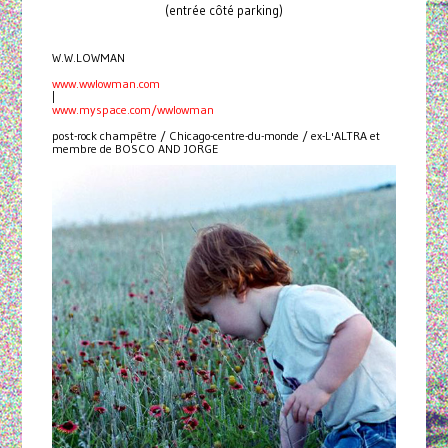
(entrée côté parking)
W.W.LOWMAN
www.wwlowman.com
|
www.myspace.com/wwlowman
post-rock champêtre / Chicago-centre-du-monde / ex-L'ALTRA et
membre de BOSCO AND JORGE