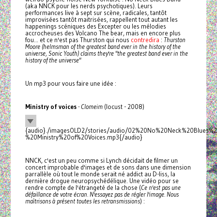
(aka NNCK pour les nerds psychotiques). Leurs
performances live à sept sur scène, radicales, tantôt
improvisées tantôt maitrisées, rappellent tout autant les
happenings scéniques des Excepter ou les mélodies
accrocheuses des Volcano The bear, mais en encore plus
fou... et ce n'est pas Thurston qui nous
contredira
:
Thurston
Moore (helmsman of the greatest band ever in the history of the
universe, Sonic Youth) claims they're "the greatest band ever in the
history of the universe"
Un mp3 pour vous faire une idée :
Ministry of voices
- Clomeim
(locust - 2008)
{audio}./imagesOLD2/stories/audio/02%20No%20Neck%20Blues%
%20Ministry%20of%20Voices.mp3{/audio}
NNCK, c'est un peu comme si Lynch décidait de filmer un
concert improbable d'images et de sons dans une dimension
parrallèle où tout le monde serait né addict au D-liss, la
dernière drogue neuropsychédélique. Une vidéo pour se
rendre compte de l'étrangeté de la chose (
Ce n'est pas une
défaillance de votre écran. N'essayez pas de régler l'image. Nous
maîtrisons à présent toutes les retransmissions
) :