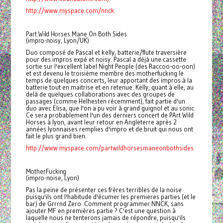
http://www.myspace.com/nnck
Part Wild Horses Mane On Both Sides
(impro-noisy, Lyon/UK)
Duo composé de Pascal et kelly, batterie/flute traversière
pour des impros expé et noisy. Pascal a déjà une cassette
sortie sur l'excellent label Night People (des Raccoo-oo-oon)
et est devenu le troisième membre des motherfucking le
temps de quelques concerts, leur apportant des impros à la
batterie tout en maitrise et en retenue. Kelly, quant à elle, au
delà de quelques collaborations avec des groupes de
passages (comme Helhesten récemment), fait partie d'un
duo avec Elisa, que l'on a pu voir à grand guignol et au sonic.
Ce sera probablement l'un des derniers concert de PArt Wild
Horses à lyon, avant leur retour en Angleterre après 2
années lyonnaises remplies d'impro et de bruit qui nous ont
fait le plus grand bien.
http://www.myspace.com/partwildhorsesmaneonbothsides
MotherFucking
(impro-noise, Lyon)
Pas la peine de présenter ces frères terribles de la noise
puisqu'ils ont l'habitude d'écumer les premieres parties (et le
bar) de Grrrnd Zero. Comment programmer NNCK, sans
ajouter MF en premières partie ? C'est une question à
laquelle nous ne tenterons jamais de répondre, puisqu'ils