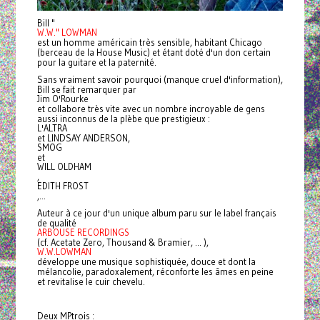
Bill "
W.W." LOWMAN
est un homme américain très sensible, habitant Chicago
(berceau de la House Music) et étant doté d'un don certain
pour la guitare et la paternité.
Sans vraiment savoir pourquoi (manque cruel d'information),
Bill se fait remarquer par
Jim O'Rourke
et collabore très vite avec un nombre incroyable de gens
aussi inconnus de la plèbe que prestigieux :
L'ALTRA
et LINDSAY ANDERSON,
SMOG
et
WILL OLDHAM
,
EDITH FROST
,...
Auteur à ce jour d'un unique album paru sur le label français
de qualité
ARBOUSE RECORDINGS
(cf. Acetate Zero, Thousand & Bramier, ... ),
W.W.LOWMAN
développe une musique sophistiquée, douce et dont la
mélancolie, paradoxalement, réconforte les âmes en peine
et revitalise le cuir chevelu.
Deux MPtrois :