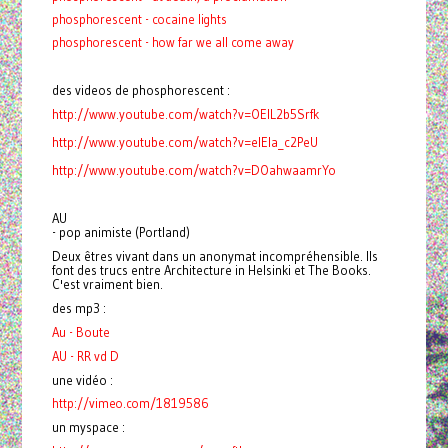
phosphorescent - cocaine lights
phosphorescent - how far we all come away
des videos de phosphorescent :
http://www.youtube.com/watch?v=OElL2b5Srfk
http://www.youtube.com/watch?v=eIEIa_c2PeU
http://www.youtube.com/watch?v=DOahwaamrYo
AU
- pop animiste (Portland)
Deux êtres vivant dans un anonymat incompréhensible. Ils
font des trucs entre Architecture in Helsinki et The Books.
C'est vraiment bien.
des mp3 :
Au - Boute
AU - RR vd D
une vidéo :
http://vimeo.com/1819586
un myspace :