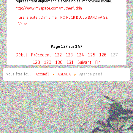
représentent dignement la scène noise improvisée locale.
http://www.myspace.com/mutherfuckin
Lire la suite : Dim 3 mai : NO NECK BLUES BAND @ GZ
Vaise
Page 127 sur 147
Début
Précédent
122
123
124
125
126
127
128
129
130
131
Suivant
Fin
Vous êtes ici :
Accueil
AGENDA
Agenda passé