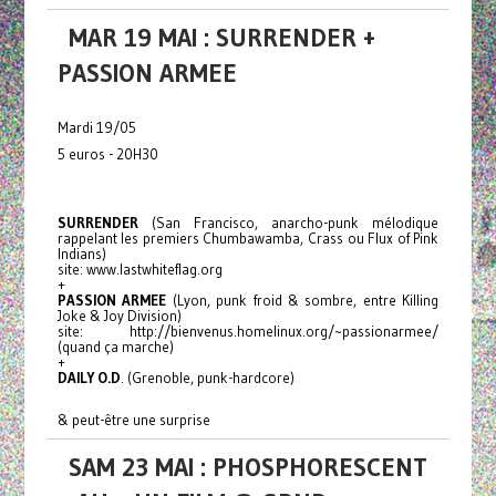
MAR 19 MAI : SURRENDER +
PASSION ARMEE
Mardi 19/05
5 euros - 20H30
SURRENDER
(San Francisco, anarcho-punk mélodique
rappelant les premiers Chumbawamba, Crass ou Flux of Pink
Indians)
site: www.lastwhiteflag.org
+
PASSION ARMEE
(Lyon, punk froid & sombre, entre Killing
Joke & Joy Division)
site: http://bienvenus.homelinux.org/~passionarmee/
(quand ça marche)
+
DAILY O.D
. (Grenoble, punk-hardcore)
& peut-être une surprise
SAM 23 MAI : PHOSPHORESCENT