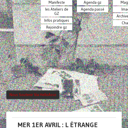
Manifeste
Agenda gz
Mag
les Ateliers de
Agenda passé
Ima
GZ
Archiv
Infos pratiques
Cha
Rejoindre gz
Nous Soutenir Via HelloAsso
MER 1ER AVRIL : L ÉTRANGE