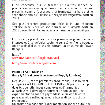
Il se concentre sur le tracker et d'autres modes de
production informatiques mais les instruments restent
présents comme l’accordéon, la trompette, la harpe et le
saxophone alto qu’il utilise sur
Muzyka Dla Imigrantów
, sorti en
2001.
Ses plus récentes productions (
Who Is It
, une chanson
stellaire avec Björk, et son dernier opus
Alright!
, sorti en
2008), sont de véritables odes à la musique psychédélique.
En concert, il prend beaucoup de plaisir à proposer des sets
intenses et à se défouler costumé sur scène. A une époque,
on pouvait d’ailleurs le voir portant un costume de Power
Rangers.
http://
www.myspace.com/
bogdanraczynski
http://www.bogdanraczynski.com
PROJECT SERENDIPITY
(Indy /// Breakcore Experimental Pop /// Londres)
Depuis 2000, et ses premières productions, il est souvent
comparé à APHEX TWIN ou THE FLASHBULB, pour son emploi
du glitch, de rythmiques complexes et d’harmonies
audacieuses. Il développe pourtant un son unique, une
expérimentation sonore psychédélique qui oscille entre
passages ultra mélodiques et radicales déconstructions
rythmiques.
Un projet solo basé sur l’expérimentation sonore autour de