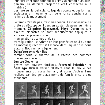
leur faire confiance pour que les films soient toujours aussi
géniaux. La dernière projection était consacrée à la
matière (
peinture sur la pellicule, collage des objets et des formes,
sculptures en mouvement...), celle -ci se penche sur le
rythme et le mouvement :
Le temps n’existe pas, c’est bien connu. Il est extensible, se
prête au découpage, il peut en exister plusieurs au même
moment.
Zbigniew Rybczynski,
Maya Deren
et tant
d’autres cinéastes se sont sérieusement appliqués à
explorer les processus de
manipulation du temps et de sa
transfiguration. Le rythme de leur pensée (et celui du banc
de montage) reconstruit l’espace dans lequel nous nous
agitons. Nous verrons également
Dziga Vertov
et
Man Ray
tomber sous le charme de la vitesse des hommes
mécaniques du fut
ur,
Len Lye
étudier les
gestes des ouvriers fordistes,
Artavazd Pelechian
et
Santiago Alvarez
verser l’Histoire dans le moule des
mouvements du corps humain, et aussi d'autres films
réalisés par des gens aux noms de famille encore plus
étonnants.