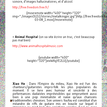
sonore, d’images hallucinatoires, et d’alcool.
http://free.freedom.free.fr/
{movremote width="400" height="320"
img="./imagesOLD2/stories/metalkingpic.jpg"}http://free.freedom.f
03-08_1.mov{/movremote}
+
Animal Hospital
(on va vite écrire un truc, c'est beaucoup
pas mal bien)
http://www.animalhospitalmusic.com
{youtube width="400"
height="320"}eivWAgYE2LU{/youtube}
Xiao He
: Dans l'Empire du milieu, Xiao He est l'un des
chanteurs/guitaristes impro-folk les plus populaires du
moment. Il se livre avec humour et sincérité à des
peformances dadaïstes imprévisibles qui empruntent aussi
bien à une pop minimaliste et naïve qu'aux chansons
traditionnelles chinoises. Son univers foufou est constitué d'un
méandre de riffs de guitare mis en boucle sur lequel il