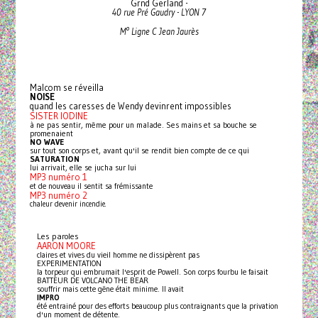
Grnd Gerland -
40 rue Pré Gaudry - LYON 7
M° Ligne C Jean Jaurès
Malcom se réveilla
NOISE
quand les caresses de Wendy devinrent impossibles
SISTER IODINE
à ne pas sentir, même pour un malade. Ses mains et sa bouche se
promenaient
NO WAVE
sur tout son corps et, avant
qu'il se rendit bien compte de ce qui
SATURATION
lui arrivait, elle se jucha sur lui
MP3 numéro 1
et de nouveau il sentit sa frémissante
MP3 numéro 2
chaleur devenir incendie.
Les paroles
AARON MOORE
claires et vives du vieil homme ne dissipèrent pas
EXPERIMENTATION
la torpeur qui embrumait l'esprit de Powell. Son corps fourbu le faisait
BATTEUR DE VOLCANO THE BEAR
souffrir mais cette gêne était minime. Il avait
IMPRO
été entrainé pour des efforts beaucoup plus contraignants que la privation
d'un moment de détente.