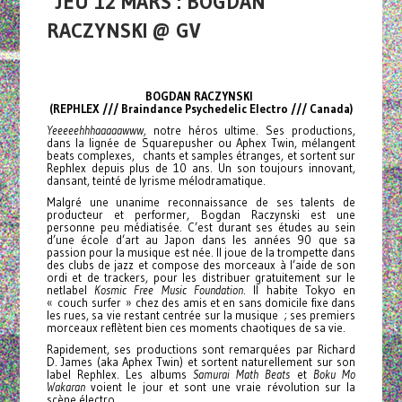
JEU 12 MARS : BOGDAN
RACZYNSKI @ GV
BOGDAN RACZYNSKI
(REPHLEX /// Braindance Psychedelic Electro /// Canada)
Yeeeeehhhaaaaawww,
notre héros ultime. Ses productions,
dans la lignée de Squarepusher ou Aphex Twin, mélangent
beats complexes, chants et samples étranges, et sortent sur
Rephlex depuis plus de 10 ans. Un son toujours innovant,
dansant, teinté de lyrisme mélodramatique.
Malgré une unanime reconnaissance de ses talents de
producteur et performer, Bogdan Raczynski est une
personne peu médiatisée. C’est durant ses études au sein
d’une école d’art au Japon dans les années 90 que sa
passion pour la musique est née. Il joue de la trompette dans
des clubs de jazz et compose des morceaux à l’aide de son
ordi et de trackers, pour les distribuer gratuitement sur le
netlabel
Kosmic Free Music Foundation
. Il habite Tokyo en
« couch surfer » chez des amis et en sans domicile fixe dans
les rues, sa vie restant centrée sur la musique ; ses premiers
morceaux reflètent bien ces moments chaotiques de sa vie.
Rapidement, ses productions sont remarquées par Richard
D. James (aka Aphex Twin) et sortent naturellement sur son
label Rephlex. Les albums
Samurai Math Beats
et
Boku Mo
Wakaran
voient le jour et sont une vraie révolution sur la
scène électro.