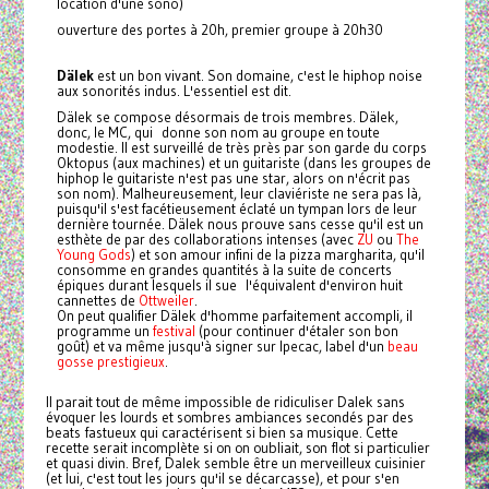
location d'une sono)
ouverture des portes à 20h, premier groupe à 20h30
Dälek
est un bon vivant. Son domaine, c'est le hiphop noise
aux sonorités indus. L'essentiel est dit.
Dälek se compose désormais de trois membres. Dälek,
donc, le MC, qui donne son nom au groupe en toute
modestie. Il est surveillé de très près par son garde du corps
Oktopus (aux machines) et un guitariste (dans les groupes de
hiphop le guitariste n'est pas une star, alors on n'écrit pas
son nom). Malheureusement, leur claviériste ne sera pas là,
puisqu'il s'est facétieusement éclaté un tympan lors de leur
dernière tournée. Dälek nous prouve sans cesse qu'il est un
esthète de par des collaborations intenses (avec
ZU
ou
The
Young Gods
) et son amour infini de la pizza margharita, qu'il
consomme en grandes quantités à la suite de concerts
épiques durant lesquels il sue l'équivalent d'environ huit
cannettes de
Ottweiler
.
On peut qualifier Dälek d'homme parfaitement accompli, il
programme un
festival
(pour continuer d'étaler son bon
goût) et va même jusqu'à signer sur Ipecac, label d'un
beau
gosse prestigieux
.
Il parait tout de même impossible de ridiculiser Dalek sans
évoquer les lourds et sombres ambiances secondés par des
beats fastueux qui caractérisent si bien sa musique. Cette
recette serait incomplète si on on oubliait, son flot si particulier
et quasi divin. Bref, Dalek semble être un merveilleux cuisinier
(et lui, c'est tout les jours qu'il se décarcasse), et pour s'en