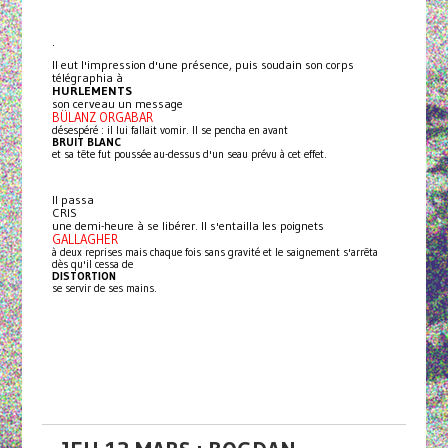
.
Il eut l'impression d'une présence, puis soudain son corps
télégraphia à
HURLEMENTS
son cerveau un message
BÜLANZ ORGABAR
désespéré : il lui fallait vomir. Il se pencha en avant
BRUIT BLANC
et sa tête fut poussée au-dessus d'un seau prévu à cet effet.
Il passa
CRIS
une demi-heure à se libérer. Il s'entailla les poignets
GALLAGHER
à deux reprises mais chaque fois sans gravité et le saignement s'arrêta
dès qu'il cessa de
DISTORTION
se servir de ses mains.