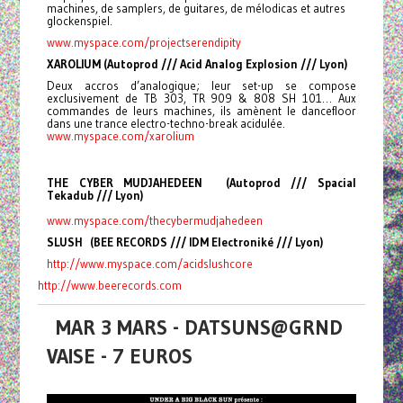
machines, de samplers, de guitares, de mélodicas et autres
glockenspiel.
www.myspace.com/
projectserendipity
XAROLIUM (Autoprod /// Acid Analog Explosion /// Lyon)
Deux accros d’analogique; leur set-up se compose
exclusivement de TB 303, TR 909 & 808 SH 101… Aux
commandes de leurs machines, ils amènent le dancefloor
dans une trance electro-techno-break acidulée.
www.myspace.com/xarolium
THE CYBER MUDJAHEDEEN (Autoprod /// Spacial
Tekadub /// Lyon)
www.myspace.com/
thecybermudjahedeen
SLUSH (BEE RECORDS /// IDM Electroniké /// Lyon)
http://www.myspace.com/
acidslushcore
http://www.beerecords.com
MAR 3 MARS - DATSUNS@GRND
VAISE - 7 EUROS