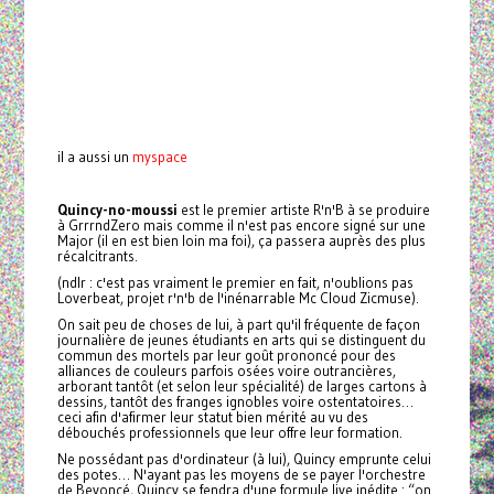
il a aussi un
myspace
Quincy-no-moussi
est le premier artiste R'n'B à se produire
à GrrrndZero mais comme il n'est pas encore signé sur une
Major (il en est bien loin ma foi), ça passera auprès des plus
récalcitrants.
(ndlr : c'est pas vraiment le premier en fait, n'oublions pas
Loverbeat, projet r'n'b de l'inénarrable Mc Cloud Zicmuse).
On sait peu de choses de lui, à part qu'il fréquente de façon
journalière de jeunes étudiants en arts qui se distinguent du
commun des mortels par leur goût prononcé pour des
alliances de couleurs parfois osées voire outrancières,
arborant tantôt (et selon leur spécialité) de larges cartons à
dessins, tantôt des franges ignobles voire ostentatoires…
ceci afin d'afirmer leur statut bien mérité au vu des
débouchés professionnels que leur offre leur formation.
Ne possédant pas d'ordinateur (à lui), Quincy emprunte celui
des potes… N'ayant pas les moyens de se payer l'orchestre
de Beyoncé, Quincy se fendra d'une formule live inédite : “on