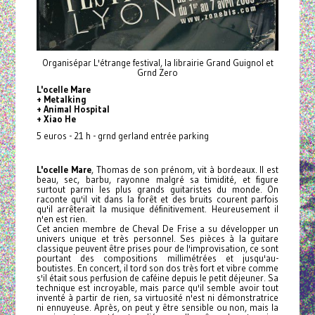
Organisépar L'étrange festival, la librairie Grand Guignol et
Grnd Zero
L'ocelle Mare
+ Metalking
+ Animal Hospital
+ Xiao He
5 euros - 21 h - grnd gerland entrée parking
L'ocelle Mare
, Thomas de son prénom, vit à bordeaux. Il est
beau, sec, barbu, rayonne malgré sa timidité, et figure
surtout parmi les plus grands guitaristes du monde. On
raconte qu'il vit dans la forêt et des bruits courent parfois
qu'il arrêterait la musique définitivement. Heureusement il
n'en est rien.
Cet ancien membre de Cheval De Frise a su développer un
univers unique et très personnel. Ses pièces à la guitare
classique peuvent être prises pour de l'improvisation, ce sont
pourtant des compositions millimétrées et jusqu'au-
boutistes. En concert, il tord son dos très fort et vibre comme
s'il était sous perfusion de caféine depuis le petit déjeuner. Sa
technique est incroyable, mais parce qu'il semble avoir tout
inventé à partir de rien, sa virtuosité n'est ni démonstratrice
ni ennuyeuse. Après, on peut y être sensible ou non, mais la