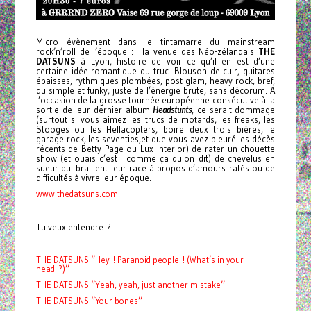
Micro évènement dans le tintamarre du mainstream
rock’n’roll de l’époque : la venue des Néo-zélandais
THE
DATSUNS
à Lyon, histoire de voir ce qu’il en est d’une
certaine idée romantique du truc. Blouson de cuir, guitares
épaisses, rythmiques plombées, post glam, heavy rock, bref,
du simple et funky, juste de l’énergie brute, sans décorum. A
l’occasion de la grosse tournée européenne consécutive à la
sortie de leur dernier album
Headstunts
, ce serait dommage
(surtout si vous aimez les trucs de motards, les freaks, les
Stooges ou les Hellacopters, boire deux trois bières, le
garage rock, les seventies,et que vous avez pleuré les décès
récents de Betty Page ou Lux Interior) de rater un chouette
show (et ouais c’est comme ça qu'on dit) de chevelus en
sueur qui braillent leur race à propos d’amours ratés ou de
difficultés à vivre leur époque.
www.thedatsuns.com
Tu veux entendre ?
THE DATSUNS ‘’Hey ! Paranoid people ! (What’s in your
head ?)’’
THE DATSUNS ‘’Yeah, yeah, just another mistake’’
THE DATSUNS ‘’Your bones’’