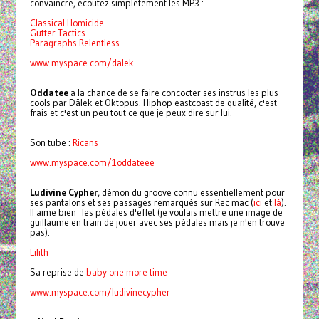
convaincre, ecoutez simpletement les MP3 :
Classical Homicide
Gutter Tactics
Paragraphs Relentless
www.myspace.com/dalek
Oddatee
a la chance de se faire concocter ses instrus les plus
cools par Dälek et Oktopus. Hiphop eastcoast de qualité, c'est
frais et c'est un peu tout ce que je peux dire sur lui.
Son tube :
Ricans
www.myspace.com/1oddateee
Ludivine Cypher
, démon du groove connu essentiellement pour
ses pantalons et ses passages remarqués sur Rec mac (
ici
et
là
).
Il aime bien les pédales d'effet (je voulais mettre une image de
guillaume en train de jouer avec ses pédales mais je n'en trouve
pas).
Lilith
Sa reprise de
baby one more time
www.myspace.com/
ludivinecypher