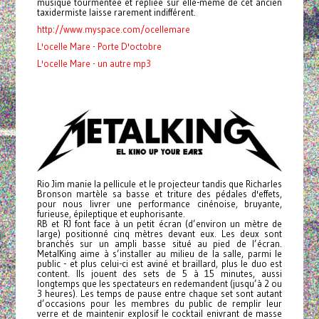
musique tourmentée et repliée sur elle-même de cet ancien
taxidermiste laisse rarement indifférent.
http://www.myspace.com/ocellemare
L'ocelle Mare - Porte D'octobre
L'ocelle Mare - un autre mp3
Rio Jim manie la pellicule et le projecteur tandis que Richarles
Bronson martèle sa basse et triture des pédales d'effets,
pour nous livrer une performance cinénoise, bruyante,
furieuse, épileptique et euphorisante.
RB et RJ font face à un petit écran (d’environ un mètre de
large) positionné cinq mètres devant eux. Les deux sont
branchés sur un ampli basse situé au pied de l’écran.
MetalKing aime à s’installer au milieu de la salle, parmi le
public - et plus celui-ci est aviné et braillard, plus le duo est
content. Ils jouent des sets de 5 à 15 minutes, aussi
longtemps que les spectateurs en redemandent (jusqu’à 2 ou
3 heures). Les temps de pause entre chaque set sont autant
d’occasions pour les membres du public de remplir leur
verre et de maintenir explosif le cocktail enivrant de masse