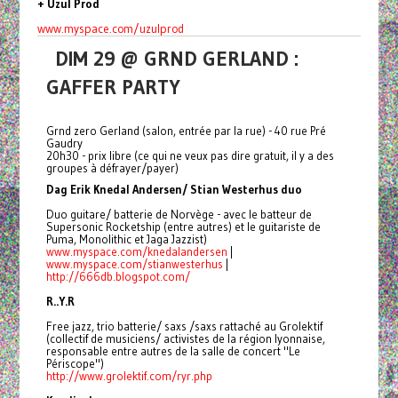
+ Uzul Prod
www.myspace.com/uzulprod
DIM 29 @ GRND GERLAND :
GAFFER PARTY
Grnd zero Gerland (salon, entrée par la rue) - 40 rue Pré
Gaudry
20h30 - prix libre (ce qui ne veux pas dire gratuit, il y a des
groupes à défrayer/payer)
Dag Erik Knedal Andersen/ Stian Westerhus duo
Duo guitare/ batterie de Norvège - avec le batteur de
Supersonic Rocketship (entre autres) et le guitariste de
Puma, Monolithic et Jaga Jazzist)
www.myspace.com/knedalandersen
|
www.myspace.com/stianwesterhus
|
http://666db.blogspot.com/
R..Y.R
Free jazz, trio batterie/ saxs /saxs rattaché au Grolektif
(collectif de musiciens/ activistes de la région lyonnaise,
responsable entre autres de la salle de concert "Le
Périscope")
http://www.grolektif.com/ryr.
php